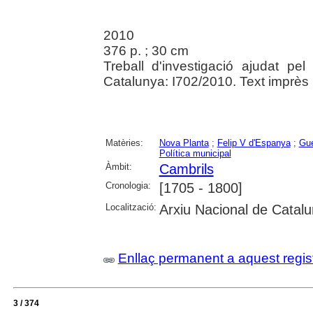
2010
376 p. ; 30 cm
Treball d'investigació ajudat pe
Catalunya: I702/2010. Text imprès p
Matèries:
Nova Planta
;
Felip V d'Espanya
;
Gue
Política municipal
Àmbit:
Cambrils
Cronologia:
[1705 - 1800]
Localització:
Arxiu Nacional de Catal
Enllaç permanent a aquest regis
3 / 374