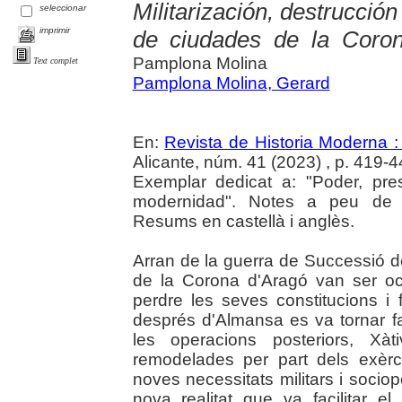
Militarización, destrucció
seleccionar
imprimir
de ciudades de la Coro
Pamplona Molina
Text complet
Pamplona Molina, Gerard
En:
Revista de Historia Moderna :
Alicante, núm. 41 (2023) , p. 419-4
Exemplar dedicat a: "Poder, pres
modernidad". Notes a peu de pà
Resums en castellà i anglès.
Arran de la guerra de Successió de
de la Corona d'Aragó van ser ocu
perdre les seves constitucions i f
després d'Almansa es va tornar fa
les operacions posteriors, Xà
remodelades per part dels exèrci
noves necessitats militars i socio
nova realitat que va facilitar e