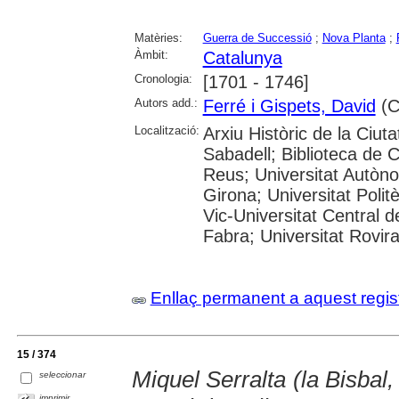
Matèries:
Guerra de Successió
;
Nova Planta
;
Àmbit:
Catalunya
Cronologia:
[1701 - 1746]
Autors add.:
Ferré i Gispets, David
(Co
Localització:
Arxiu Històric de la Ciut
Sabadell; Biblioteca de 
Reus; Universitat Autòno
Girona; Universitat Polit
Vic-Universitat Central 
Fabra; Universitat Rovira i
Enllaç permanent a aquest regis
15 / 374
Miquel Serralta (la Bisbal, 
seleccionar
imprimir