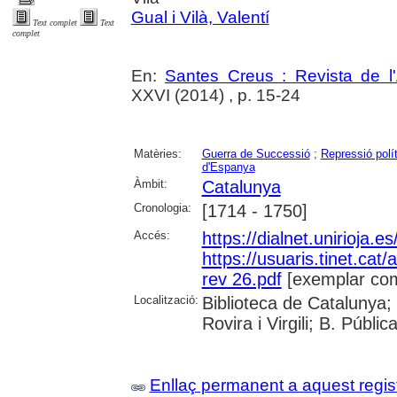
Gual i Vilà, Valentí
Text complet
Text
complet
En:
Santes Creus : Revista de l'A
XXVI (2014) , p. 15-24
Matèries:
Guerra de Successió
;
Repressió polí
d'Espanya
Àmbit:
Catalunya
Cronologia:
[1714 - 1750]
Accés:
https://dialnet.unirioja.
https://usuaris.tinet.cat/
rev 26.pdf
[exemplar com
Localització:
Biblioteca de Catalunya; 
Rovira i Virgili; B. Públi
Enllaç permanent a aquest regis