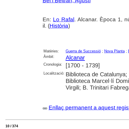
Bel i Beltran, Agustí
En:
Lo Rafal
. Alcanar. Època 1, n
il. (
Història
)
Matèries:
Guerra de Successió
;
Nova Planta
;
Àmbit:
Alcanar
Cronologia:
[1700 - 1739]
Localització:
Biblioteca de Catalunya;
Biblioteca Marcel·lí Domi
Virgili; B. Trinitari Fabre
Enllaç permanent a aquest regis
10 / 374