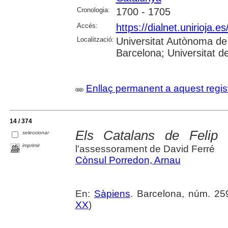
Cronologia:
1700 - 1705
Accés:
https://dialnet.unirioja.
Localització:
Universitat Autònoma de 
Barcelona; Universitat de 
Enllaç permanent a aquest regis
14 / 374
Els Catalans de Felip
seleccionar
imprimir
l'assessorament de David Ferré
Cònsul Porredon, Arnau
En:
Sàpiens
. Barcelona, núm. 259
XX
)