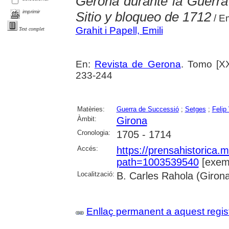
Gerona durante la Guerra 
imprimir
Sitio y bloqueo de 1712
/ Em
Grahit i Papell, Emili
Text complet
En:
Revista de Gerona
. Tomo [XX
233-244
Matèries:
Guerra de Successió
;
Setges
;
Felip
Àmbit:
Girona
Cronologia:
1705 - 1714
Accés:
https://prensahistorica
path=1003539540
[exemp
Localització:
B. Carles Rahola (Giron
Enllaç permanent a aquest regis