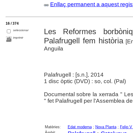
Enllaç permanent a aquest regis
16 / 374
Les Reformes borbòni
seleccionar
imprimir
Palafrugell fem història
[En
Anguila
Palafrugell : [s.n.], 2014
1 disc òptic (DVD) : so, col. (Pal)
Documental sobre la xerrada " Les
" fet Palafrugell per l'Assemblea d
Matèries:
Edat moderna
;
Nova Planta
;
Felip V
Àmbit: