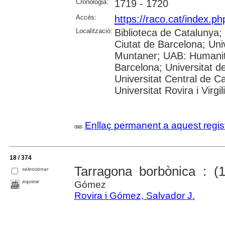
Cronologia:
1719 - 1720
Accés:
https://raco.cat/index.
Localització:
Biblioteca de Catalunya; 
Ciutat de Barcelona; Univ
Muntaner; UAB: Humanita
Barcelona; Universitat de
Universitat Central de C
Universitat Rovira i Virgil
Enllaç permanent a aquest regis
18 / 374
Tarragona borbònica : (
seleccionar
imprimir
Gómez
Rovira i Gómez, Salvador J.