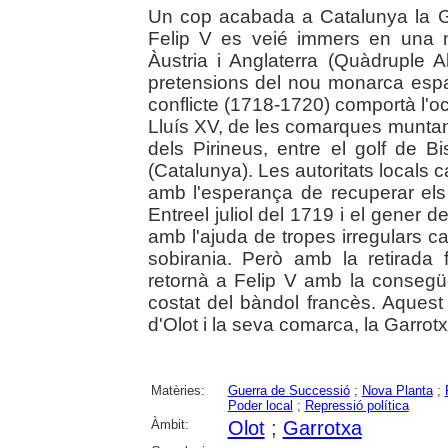
Un cop acabada a Catalunya la G
Felip V es veié immers en una 
Àustria i Anglaterra (Quàdruple 
pretensions del nou monarca espa
conflicte (1718-1720) comportà l'oc
Lluís XV, de les comarques muntan
dels Pirineus, entre el golf de B
(Catalunya). Les autoritats locals 
amb l'esperança de recuperar els f
Entreel juliol del 1719 i el gener d
amb l'ajuda de tropes irregulars c
sobirania. Però amb la retirada f
retornà a Felip V amb la consegüen
costat del bàndol francès. Aquest 
d'Olot i la seva comarca, la Garrotx
Matèries:
Guerra de Successió
;
Nova Planta
;
Poder local
;
Repressió política
Àmbit:
Olot
;
Garrotxa