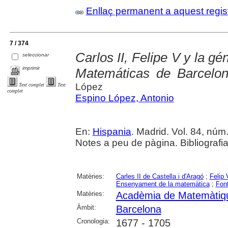
Enllaç permanent a aquest regis
7 / 374
Carlos II, Felipe V y la g
seleccionar
imprimir
Matemáticas de Barcelon
López
Text complet
Text
complet
Espino López, Antonio
En:
Hispania
. Madrid. Vol. 84, núm.
Notes a peu de pàgina. Bibliografi
Matèries:
Carles II de Castella i d'Aragó
;
Felip
Ensenyament de la matemàtica
;
Fon
Matèries:
Acadèmia de Matemàtiq
Àmbit:
Barcelona
Cronologia:
1677 - 1705