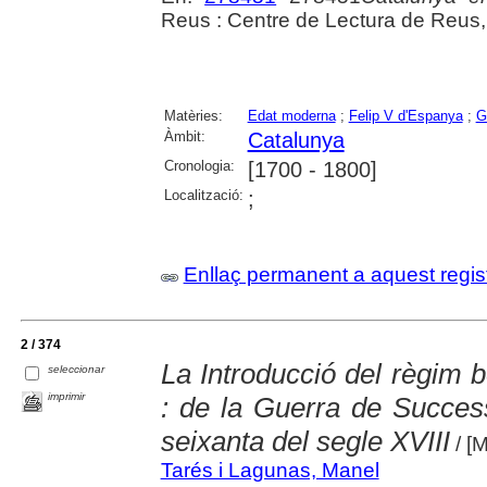
Reus : Centre de Lectura de Reus,
Matèries:
Edat moderna
;
Felip V d'Espanya
;
G
Àmbit:
Catalunya
Cronologia:
[1700 - 1800]
Localització:
;
Enllaç permanent a aquest regis
2 / 374
La Introducció del règim b
seleccionar
imprimir
: de la Guerra de Succes
seixanta del segle XVIII
/ [
Tarés i Lagunas, Manel