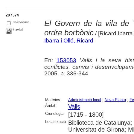
20 / 374
El Govern de la vila de V
seleccionar
imprimir
ordre borbònic
/ [Ricard Ibarra 
Ibarra i Ollé, Ricard
En:
153053
Valls i la seva his
conflictes, canvis i desenvolupam
2005. p. 336-344
Matèries:
Administració local
;
Nova Planta
;
Fe
Àmbit:
Valls
Cronologia:
[1715 - 1800]
Localització:
Biblioteca de Catalunya;
Universitat de Girona; 