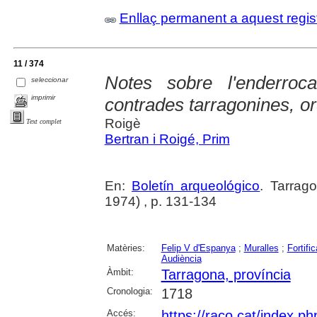
Enllaç permanent a aquest regis
11 / 374
Notes sobre l'enderroc
seleccionar
imprimir
contrades tarragonines, or
Roigè
Text complet
Bertran i Roigé, Prim
En:
Boletín arqueológico
. Tarrag
1974) , p. 131-134
Matèries:
Felip V d'Espanya
;
Muralles
;
Fortifi
Audiència
Àmbit:
Tarragona, província
Cronologia:
1718
Accés:
https://raco.cat/index.ph