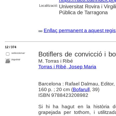
Localització:
Universitat Rovira i Virg
Pública de Tarragona
Enllaç permanent a aquest regis
12 / 374
Botiflers de convicció i b
seleccionar
imprimir
M. Torras i Ribé
Torras i Ribé, Josep Maria
Barcelona : Rafael Dalmau, Editor,
160 p. ; 20 cm (
Bofarull
, 39)
ISBN 9788423208982
Si hi ha hagut en la història 
grapejada per tothom, i utilitz