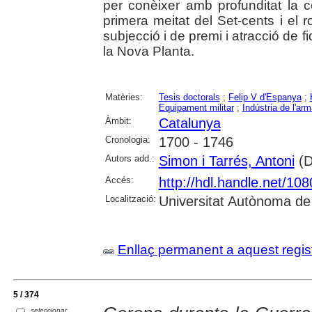
per conèixer amb profunditat la c
primera meitat del Set-cents i el 
subjecció i de premi i atracció de f
la Nova Planta.
Matèries:
Tesis doctorals
;
Felip V d'Espanya
;
Equipament militar
;
Indústria de l'ar
Àmbit:
Catalunya
Cronologia:
1700 - 1746
Autors add.:
Simon i Tarrés, Antoni
(D
Accés:
http://hdl.handle.net/10
Localització:
Universitat Autònoma de
Enllaç permanent a aquest regis
5 / 374
seleccionar