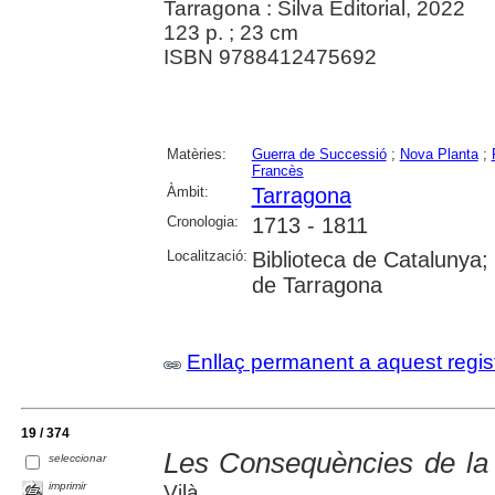
Tarragona : Silva Editorial, 2022
123 p. ; 23 cm
ISBN 9788412475692
Matèries:
Guerra de Successió
;
Nova Planta
;
Francès
Àmbit:
Tarragona
Cronologia:
1713 - 1811
Localització:
Biblioteca de Catalunya; U
de Tarragona
Enllaç permanent a aquest regis
19 / 374
Les Consequències de la
seleccionar
imprimir
Vilà