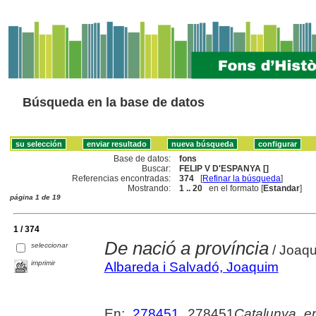
Búsqueda en la base de datos
Base de datos:
fons
Buscar:
FELIP V D'ESPANYA []
Referencias encontradas:
374
[
Refinar la búsqueda
]
Mostrando:
1 .. 20
en el formato [
Estandar
]
página 1 de 19
1 / 374
De nació a província
seleccionar
/ Joaqu
imprimir
Albareda i Salvadó, Joaquim
En:
278451
278451
Catalunya en