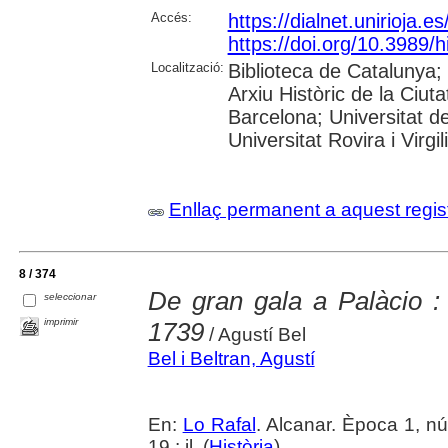
Accés:
https://dialnet.unirioja.
https://doi.org/10.3989/
Localització:
Biblioteca de Catalunya;
Arxiu Històric de la Ciut
Barcelona; Universitat d
Universitat Rovira i Virgil
Enllaç permanent a aquest regis
8 / 374
De gran gala a Palàcio :
seleccionar
imprimir
1739
/ Agustí Bel
Bel i Beltran, Agustí
En:
Lo Rafal
. Alcanar. Època 1, n
19 : il. (
Història
)