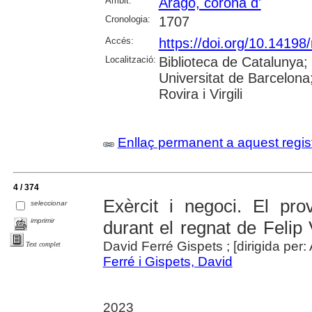
Àmbit:
Aragó, corona d'
Cronologia:
1707
Accés:
https://doi.org/10.1419
Localització:
Biblioteca de Catalunya;
Universitat de Barcelona;
Rovira i Virgili
Enllaç permanent a aquest regis
4 / 374
Exèrcit i negoci. El pro
seleccionar
imprimir
durant el regnat de Felip
David Ferré Gispets ; [dirigida per:
Text complet
Ferré i Gispets, David
2023