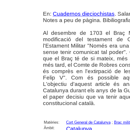
En:
Cuadernos dieciochistas
. Sala
Notes a peu de pàgina. Bibiliografi
Al desembre de 1703 el Braç Mi
modificació del testament de 
l'Estament Militar "Només era una
sense tenir comunicat tal poder". 
que el Braç té de si mateix, mé
més tard, el Comte de Robres con
és comprès en l'extirpació de les
Felip V". Com és possible aq
L'objectiu d'aquest article és an
Catalunya durant els anys de la G
el paper decisiu que va tenir aqu
constitucional català.
Matèries:
Cort General de Catalunya
;
Braç milit
Àmbit:
Catalunya