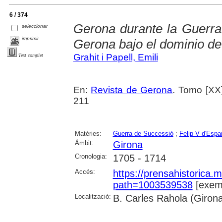
6 / 374
Gerona durante la Guerra 
seleccionar
imprimir
Gerona bajo el dominio de
Grahit i Papell, Emili
Text complet
En:
Revista de Gerona
. Tomo [XX]
211
Matèries:
Guerra de Successió
;
Felip V d'Esp
Àmbit:
Girona
Cronologia:
1705 - 1714
Accés:
https://prensahistorica
path=1003539538
[exemp
Localització:
B. Carles Rahola (Giron