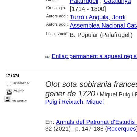
Palafrugell
;
Catalunya
Cronologia:
[1714 - 1800]
Autors add.:
Turró i Anguila, Jordi
Autors add.:
Assemblea Nacional Cat
Localització:
B. Popular (Palafrugell)
Enllaç permanent a aquest regis
17 / 374
Olot sota sobirania frances
seleccionar
imprimir
gener de 1720
/ Miquel Puig i
Puig i Reixach, Miquel
Text complet
En:
Annals del Patronat d'Estudis 
32 (2021) , p. 147-188 (
Recerques