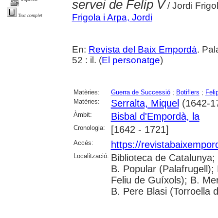
servei de Felip V
/ Jordi Frigo
Frigola i Arpa, Jordi
Text complet
En:
Revista del Baix Empordà
. Pa
52 : il. (
El personatge
)
Matèries:
Guerra de Successió
;
Botiflers
;
Feli
Matèries:
Serralta, Miquel
(1642-1
Àmbit:
Bisbal d'Empordà, la
Cronologia:
[1642 - 1721]
Accés:
https://revistabaixempo
Localització:
Biblioteca de Catalunya;
B. Popular (Palafrugell);
Feliu de Guíxols); B. Me
B. Pere Blasi (Torroella 