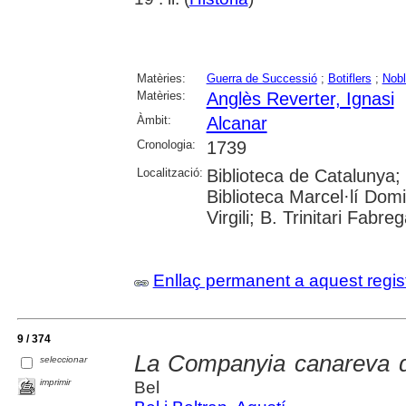
Matèries:
Guerra de Successió
;
Botiflers
;
Nob
Matèries:
Anglès Reverter, Ignasi
Àmbit:
Alcanar
Cronologia:
1739
Localització:
Biblioteca de Catalunya;
Biblioteca Marcel·lí Domi
Virgili; B. Trinitari Fabre
Enllaç permanent a aquest regis
9 / 374
La Companyia canareva de
seleccionar
imprimir
Bel