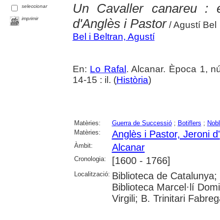
Un Cavaller canareu : 
seleccionar
imprimir
d'Anglès i Pastor
/ Agustí Bel
Bel i Beltran, Agustí
En:
Lo Rafal
. Alcanar. Època 1, 
14-15 : il. (
Història
)
Matèries:
Guerra de Successió
;
Botiflers
;
Nob
Matèries:
Anglès i Pastor, Jeroni d'
Àmbit:
Alcanar
Cronologia:
[1600 - 1766]
Localització:
Biblioteca de Catalunya;
Biblioteca Marcel·lí Domi
Virgili; B. Trinitari Fabre