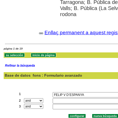
Tarragona; B. Pública de
Valls; B. Pública (La Sel
rodona
Enllaç permanent a aquest regis
página 1 de 19
Refinar la búsqueda
Base de datos
fons : Formulario avanzado
Buscar:
1
2
3