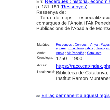
En:
Recerques : història, economia
p. 181-183 (
Ressenyes
)
Ressenya de:
. Terra de ceps : especialitzaci
comarques de l'Anoia i l'Alt Pened
Publicacions de l'Abadia de Montse
Matèries:
Ressenyes
;
Conreus
;
Vinya
;
Pages
agrària
;
Crisi demogràfica
;
Tinença d
Àmbit:
Anoia
;
Alt Penedès
;
Catalunya
Cronologia:
1750 - 1900
Accés:
https://raco.cat/index.p
Localització:
Biblioteca de Catalunya
Institut Ramon Muntaner;
Enllaç permanent a aquest regis