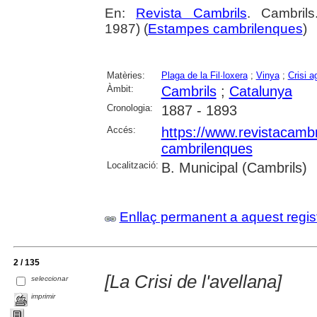
En:
Revista Cambrils
. Cambril
1987) (
Estampes cambrilenques
)
Matèries:
Plaga de la Fil·loxera
;
Vinya
;
Crisi a
Àmbit:
Cambrils
;
Catalunya
Cronologia:
1887 - 1893
Accés:
https://www.revistacambr
cambrilenques
Localització:
B. Municipal (Cambrils)
Enllaç permanent a aquest regis
2 / 135
[La Crisi de l'avellana]
seleccionar
imprimir