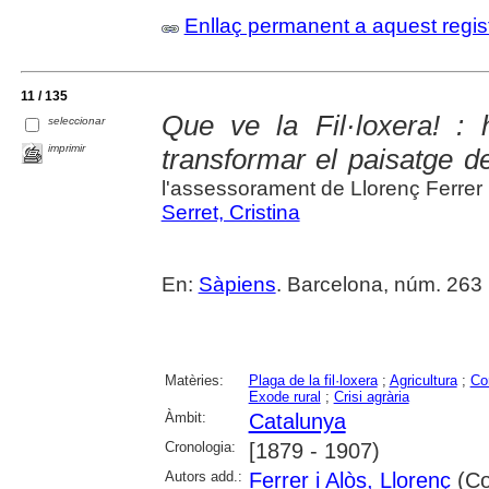
Enllaç permanent a aquest regis
11 / 135
Que ve la Fil·loxera! : 
seleccionar
imprimir
transformar el paisatge de
l'assessorament de Llorenç Ferrer
Serret, Cristina
En:
Sàpiens
. Barcelona, núm. 263 (f
Matèries:
Plaga de la fil·loxera
;
Agricultura
;
Co
Exode rural
;
Crisi agrària
Àmbit:
Catalunya
Cronologia:
[1879 - 1907)
Autors add.:
Ferrer i Alòs, Llorenç
(Col