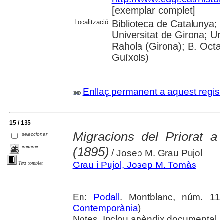
[exemplar complet]
Localització:
Biblioteca de Catalunya;
Universitat de Girona; U
Rahola (Girona); B. Octav
Guíxols)
Enllaç permanent a aquest regis
15 / 135
Migracions del Priorat 
seleccionar
imprimir
(1895)
/ Josep M. Grau Pujol
Grau i Pujol, Josep M. Tomàs
Text complet
En:
Podall
. Montblanc, núm. 11
Contemporània
)
Notes. Inclou apèndix documental. 