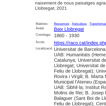
naixement de nous paisatges agrar
Llobregat, 2021
Matèries:
Ressenyes
;
Agricultura
;
Transformac
Àmbit:
Baix Llobregat
Cronologia:
1860 - 1930
Accés:
https://raco.cat/index.ph
Localització:
Universitat de Barcelona
UAB: Humanitats (Hemero
Catalunya; Universitat d
Llobregat; Universitat de
Feliu de Llobregat); Uni
Rovira i Virgili; B. Mart
Municipal l'Ateneu (Espar
UAB: Sibhil·la; Institut
Molins de Rei; B. Josep R
Balaguer (Sant Boi de Ll
Feliu de Llobregat); Cent