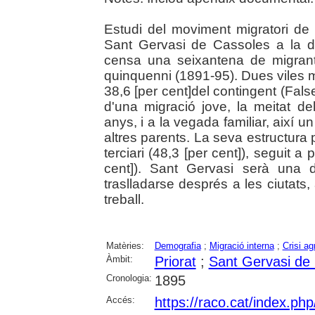
Estudi del moviment migratori de 
Sant Gervasi de Cassoles a la d
censa una seixantena de migrants
quinquenni (1891-95). Dues viles m
38,6 [per cent]del contingent (Fals
d'una migració jove, la meitat d
anys, i a la vegada familiar, així u
altres parents. La seva estructura
terciari (48,3 [per cent]), seguit a
cent]). Sant Gervasi serà una d
traslladarse després a les ciutats,
treball.
Matèries:
Demografia
;
Migració interna
;
Crisi ag
Àmbit:
Priorat
;
Sant Gervasi de
Cronologia:
1895
Accés:
https://raco.cat/index.php