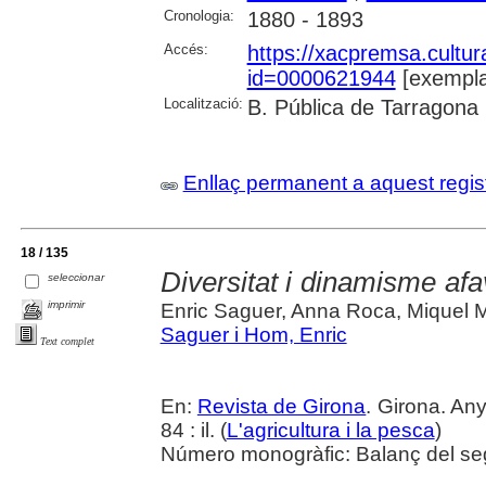
Cronologia:
1880 - 1893
Accés:
https://xacpremsa.cultu
id=0000621944
[exempla
Localització:
B. Pública de Tarragona
Enllaç permanent a aquest regis
18 / 135
Diversitat i dinamisme afa
seleccionar
imprimir
Enric Saguer, Anna Roca, Miquel M
Saguer i Hom, Enric
Text complet
En:
Revista de Girona
. Girona. An
84 : il. (
L'agricultura i la pesca
)
Número monogràfic: Balanç del se