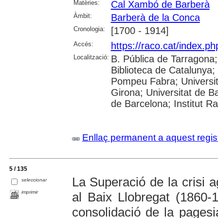
Matèries:
Cal Xambó de Barberà
Àmbit:
Barberà de la Conca
Cronologia:
[1700 - 1914]
Accés:
https://raco.cat/index.ph
Localització:
B. Pública de Tarragona
Biblioteca de Catalunya; U
Pompeu Fabra; Universita
Girona; Universitat de Ba
de Barcelona; Institut R
Enllaç permanent a aquest regis
5 / 135
La Superació de la crisi a
seleccionar
imprimir
al Baix Llobregat (1860-
consolidació de la pages