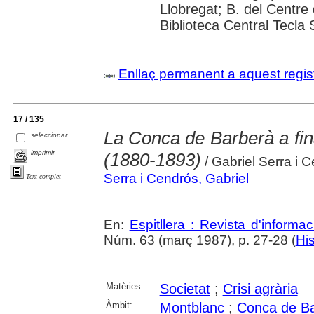
Llobregat; B. del Centre 
Biblioteca Central Tecla 
Enllaç permanent a aquest regis
17 / 135
La Conca de Barberà a fin
seleccionar
imprimir
(1880-1893)
/ Gabriel Serra i 
Serra i Cendrós, Gabriel
Text complet
En:
Espitllera : Revista d'inform
Núm. 63 (març 1987), p. 27-28 (
His
Matèries:
Societat
;
Crisi agrària
Àmbit:
Montblanc
;
Conca de B