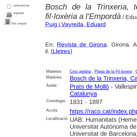
Bosch de la Trinxeria, t
seleccionar
imprimir
fil·loxèria a l'Empordà
/ Edu
Puig i Vayreda, Eduard
Text complet
En:
Revista de Girona
. Girona. 
il. (
Lletres
)
Matèries:
Crisi agrària
;
Plaga de la Fil·loxera
;
Matèries:
Bosch de la Trinxeria, Ca
Àmbit:
Prats de Molló
- Vallespi
Catalunya
Cronologia:
1831 - 1897
Accés:
https://raco.cat/index.p
Localització:
UAB: Humanitats (Hemer
Universitat Autònoma de
Universitat de Barcelona;