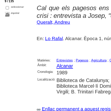
9 / 135
Cal que els pagesos ens 
seleccionar
imprimir
crisi : entrevista a Josep, 
Queralt, Andreu
En:
Lo Rafal
. Alcanar. Època 1, núm
Matèries:
Entrevistes
;
Pagesos
;
Agricultura
;
C
Àmbit:
Alcanar
Cronologia:
1989
Localització:
Biblioteca de Catalunya;
Biblioteca Marcel·lí Domi
Virgili; B. Trinitari Fabre
Enllaç permanent a aquest regis