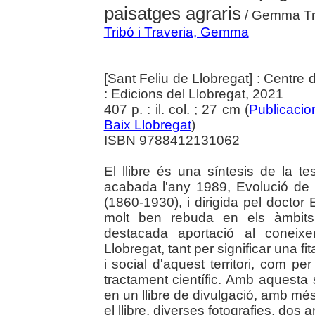
paisatges agraris
/ Gemma Tri
Tribó i Traveria, Gemma
[Sant Feliu de Llobregat] : Centre
: Edicions del Llobregat, 2021
407 p. : il. col. ; 27 cm (
Publicacio
Baix Llobregat
)
ISBN 9788412131062
El llibre és una síntesis de la t
acabada l'any 1989, Evolució de l
(1860-1930), i dirigida pel doctor 
molt ben rebuda en els àmbits 
destacada aportació al coneixe
Llobregat, tant per significar una f
i social d'aquest territori, com p
tractament científic. Amb aquesta s
en un llibre de divulgació, amb més 
el llibre, diverses fotografies, dos a