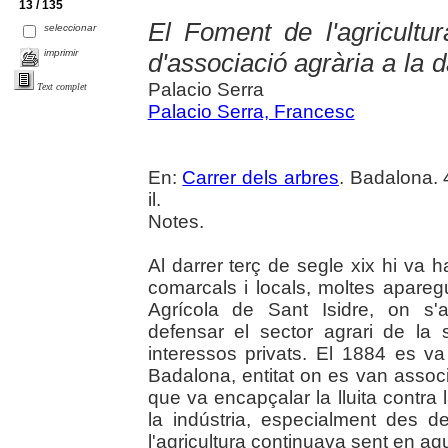
13 / 135
El Foment de l'agricult
seleccionar
imprimir
d'associació agrària a la d
Palacio Serra
Text complet
Palacio Serra, Francesc
En:
Carrer dels arbres
. Badalona. 
il.
Notes.
Al darrer terç de segle xix hi va
comarcals i locals, moltes aparegu
Agrícola de Sant Isidre, on s'a
defensar el sector agrari de la
interessos privats. El 1884 es va
Badalona, entitat on es van associar
que va encapçalar la lluita contra l
la indústria, especialment des de
l'agricultura continuava sent en a