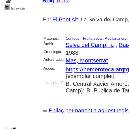
Roig, Anna
Text complet
En:
El Pont Alt
. La Selva del Camp, 
Matèries:
Conreus
;
Fruita seca
;
Avellananers
Àmbit:
Selva del Camp, la
;
Bai
Cronologia:
1988
Autors add.:
Mas, Montserrat
Accés:
https://hemeroteca.arqt
[exemplar complet]
Localització:
B. Central Xavier Amorós
Camp); B. Pública de Ta
Enllaç permanent a aquest regis