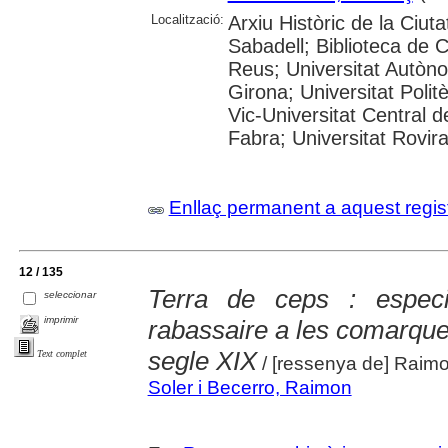
Localització:
Arxiu Històric de la Ciut
Sabadell; Biblioteca de 
Reus; Universitat Autòno
Girona; Universitat Polit
Vic-Universitat Central 
Fabra; Universitat Rovira i
Enllaç permanent a aquest regis
12 / 135
Terra de ceps : especia
seleccionar
imprimir
rabassaire a les comarques
segle XIX
Text complet
/ [ressenya de] Raimo
Soler i Becerro, Raimon