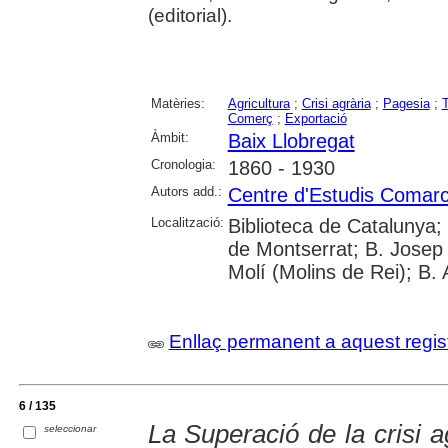
(editorial).
Matèries:
Agricultura
;
Crisi agrària
;
Pagesia
;
T
Comerç
;
Exportació
Àmbit:
Baix Llobregat
Cronologia:
1860 - 1930
Autors add.:
Centre d'Estudis Comarca
Localització:
Biblioteca de Catalunya;
de Montserrat; B. Josep 
Molí (Molins de Rei); B. 
Enllaç permanent a aquest regis
6 / 135
La Superació de la crisi a
seleccionar