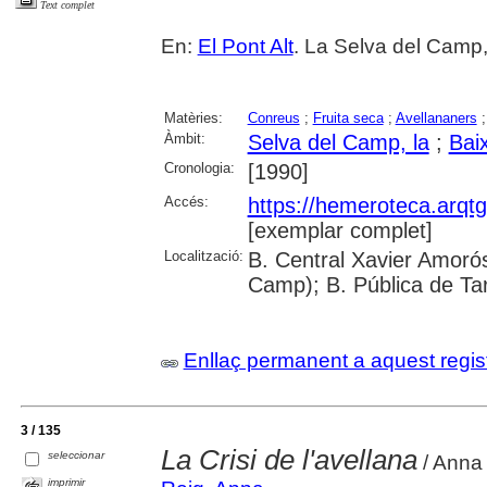
Text complet
En:
El Pont Alt
. La Selva del Camp, 
Matèries:
Conreus
;
Fruita seca
;
Avellananers
Àmbit:
Selva del Camp, la
;
Bai
Cronologia:
[1990]
Accés:
https://hemeroteca.arqt
[exemplar complet]
Localització:
B. Central Xavier Amorós
Camp); B. Pública de Ta
Enllaç permanent a aquest regis
3 / 135
La Crisi de l'avellana
seleccionar
/ Anna
imprimir