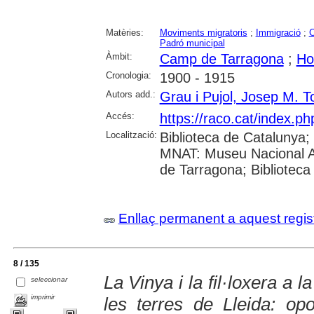
Matèries:
Moviments migratoris
;
Immigració
;
C
Padró municipal
Àmbit:
Camp de Tarragona
;
Hos
Cronologia:
1900 - 1915
Autors add.:
Grau i Pujol, Josep M. 
Accés:
https://raco.cat/index.ph
Localització:
Biblioteca de Catalunya;
MNAT: Museu Nacional Ar
de Tarragona; Biblioteca
Enllaç permanent a aquest regis
8 / 135
La Vinya i la fil·loxera a 
seleccionar
imprimir
les terres de Lleida: oport