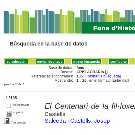
Búsqueda en la base de datos
Base de datos:
fons
Buscar:
CRISI AGRARIA []
Referencias encontradas:
135
[
Refinar la búsqueda
]
Mostrando:
1 .. 20
en el formato [
Estandar
]
página 1 de 7
1 / 135
El Centenari de la fil·lox
seleccionar
imprimir
Castells
Salceda i Castells, Josep
Text complet