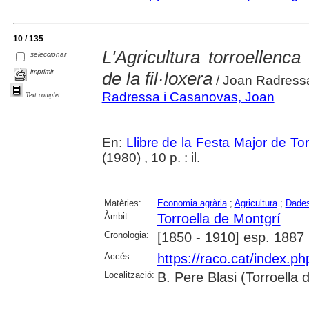
10 / 135
L'Agricultura torroellenca
seleccionar
imprimir
de la fil·loxera
/ Joan Radress
Radressa i Casanovas, Joan
Text complet
En:
Llibre de la Festa Major de To
(1980) , 10 p. : il.
Matèries:
Economia agrària
;
Agricultura
;
Dades
Àmbit:
Torroella de Montgrí
Cronologia:
[1850 - 1910] esp. 1887
Accés:
https://raco.cat/index.p
Localització:
B. Pere Blasi (Torroella