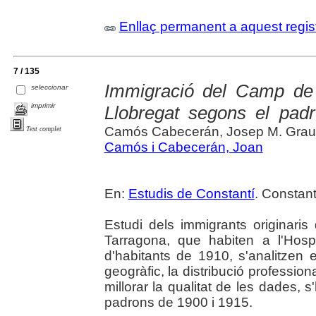
Enllaç permanent a aquest regis
7 / 135
Immigració del Camp de 
seleccionar
imprimir
Llobregat segons el padr
Camós Cabecerán, Josep M. Grau 
Text complet
Camós i Cabecerán, Joan
En:
Estudis de Constantí
. Constant
Estudi dels immigrants originar
Tarragona, que habiten a l'Hosp
d'habitants de 1910, s'analitzen el
geogràfic, la distribució profession
millorar la qualitat de les dades, 
padrons de 1900 i 1915.