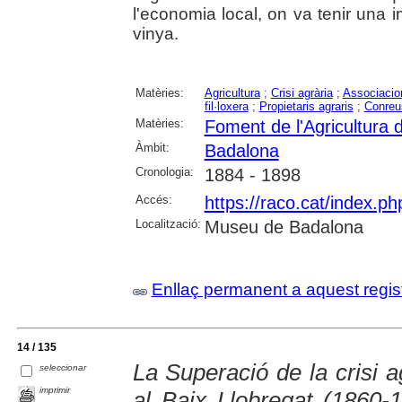
l'economia local, on va tenir una 
vinya.
Matèries:
Agricultura
;
Crisi agrària
;
Associacion
fil·loxera
;
Propietaris agraris
;
Conreu
Matèries:
Foment de l'Agricultura
Àmbit:
Badalona
Cronologia:
1884 - 1898
Accés:
https://raco.cat/index.p
Localització:
Museu de Badalona
Enllaç permanent a aquest regis
14 / 135
La Superació de la crisi a
seleccionar
imprimir
al Baix Llobregat (1860-