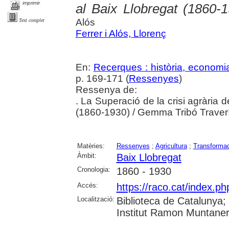
imprimir
al Baix Llobregat (1860-
Alós
Text complet
Ferrer i Alós, Llorenç
En:
Recerques : història, economia
p. 169-171 (
Ressenyes
)
Ressenya de:
. La Superació de la crisi agrària d
(1860-1930) / Gemma Tribó Traverí 
Matèries:
Ressenyes
;
Agricultura
;
Transformac
Àmbit:
Baix Llobregat
Cronologia:
1860 - 1930
Accés:
https://raco.cat/index.p
Localització:
Biblioteca de Catalunya
Institut Ramon Muntaner;