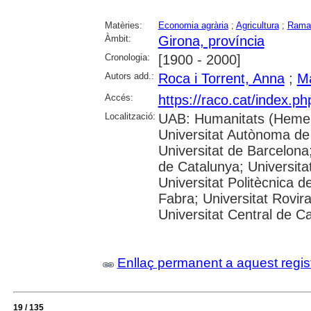
Matèries:
Economia agrària
;
Agricultura
;
Rama
Àmbit:
Girona, província
Cronologia:
[1900 - 2000]
Autors add.:
Roca i Torrent, Anna
;
Ma
Accés:
https://raco.cat/index.p
Localització:
UAB: Humanitats (Hemer
Universitat Autònoma de
Universitat de Barcelona;
de Catalunya; Universitat
Universitat Politècnica 
Fabra; Universitat Rovira 
Universitat Central de C
Enllaç permanent a aquest regis
19 / 135