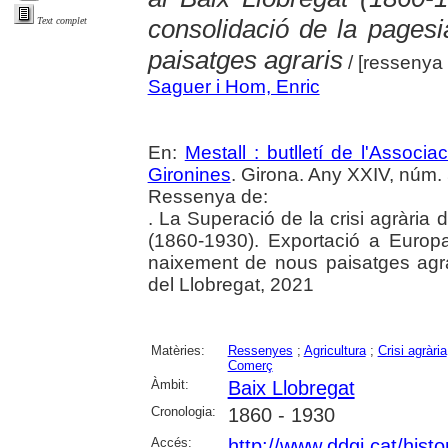
consolidació de la pages
Text complet
paisatges agraris
/ [ressenya 
Saguer i Hom, Enric
En:
Mestall : butlletí de l'Associ
Gironines
. Girona. Any XXIV, núm.
Ressenya de:
. La Superació de la crisi agrària d
(1860-1930). Exportació a Europa
naixement de nous paisatges agra
del Llobregat, 2021
Matèries:
Ressenyes
;
Agricultura
;
Crisi agrària
Comerç
Àmbit:
Baix Llobregat
Cronologia:
1860 - 1930
Accés:
http://www.ddgi.cat/histo