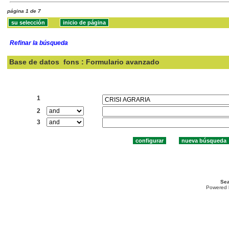
página 1 de 7
Refinar la búsqueda
Base de datos
fons : Formulario avanzado
Buscar:
1
2
3
Sea
Powered