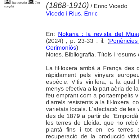
(1868-1910)
Text complet
Text
/ Enric Vicedo
complet
Vicedo i Rius, Enric
En:
Nokaria : la revista del Mu
(2024) , p. 23-33 : il. (
Ponències 
Cerimoniós
)
Notes. Bibliografia. Títols i resums 
La fil·loxera arribà a França des 
ràpidament pels vinyars europe
espècie, Vitis vinifera, a la qual
menys efectiva a la part aèria de la
feu emprant com a portaempelts v
d'arrels resistents a la fil·loxera, c
varietats locals. L'afectació de les
des de 1879 a partir de l'Empordà 
les terres de Lleida, que no rebé 
plantà fins i tot en les terres
recuperació de la producció vitiv