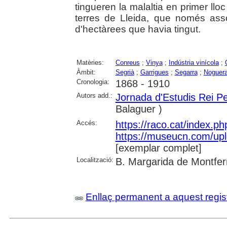
tingueren la malaltia en primer lloc
terres de Lleida, que només ass
d'hectàrees que havia tingut.
Matèries:
Conreus
;
Vinya
;
Indústria vinícola
;
Àmbit:
Segrià
;
Garrigues
;
Segarra
;
Noguer
Cronologia:
1868 - 1910
Autors add.:
Jornada d'Estudis Rei P
Balaguer )
Accés:
https://raco.cat/index.ph
https://museucn.com/upl
[exemplar complet]
Localització:
B. Margarida de Montfer
Enllaç permanent a aquest regis