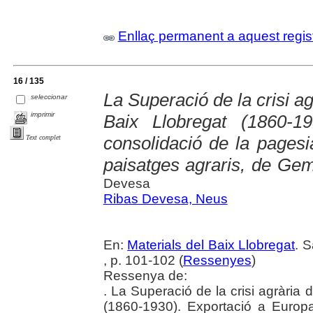
Enllaç permanent a aquest regis
16 / 135
La Superació de la crisi agr
seleccionar
imprimir
Baix Llobregat (1860-1
consolidació de la pages
Text complet
paisatges agraris, de Ge
Devesa
Ribas Devesa, Neus
En:
Materials del Baix Llobregat
. 
, p. 101-102 (
Ressenyes
)
Ressenya de:
. La Superació de la crisi agrària d
(1860-1930). Exportació a Europa