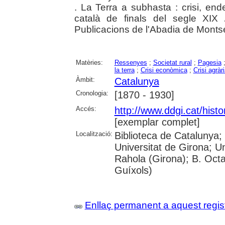
. La Terra a subhasta : crisi, en
català de finals del segle XIX 
Publicacions de l'Abadia de Monts
Matèries:
Ressenyes
;
Societat rural
;
Pagesia
la terra
;
Crisi econòmica
;
Crisi agràr
Àmbit:
Catalunya
Cronologia:
[1870 - 1930]
Accés:
http://www.ddgi.cat/histo
[exemplar complet]
Localització:
Biblioteca de Catalunya;
Universitat de Girona; U
Rahola (Girona); B. Octav
Guíxols)
Enllaç permanent a aquest regis