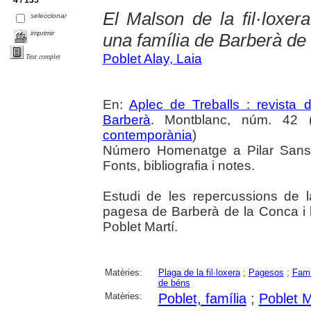
4 / 135
El Malson de la fil·loxer
seleccionar
imprimir
una família de Barberà de
Poblet Alay, Laia
Text complet
En:
Aplec de Treballs : revista
Barberà
. Montblanc, núm. 42 (
contemporània
)
Número Homenatge a Pilar Sans 
Fonts, bibliografia i notes.
Estudi de les repercussions de la
pagesa de Barberà de la Conca i la
Poblet Martí.
Matèries:
Plaga de la fil·loxera
;
Pagesos
;
Famí
de béns
Matèries:
Poblet, família
;
Poblet M