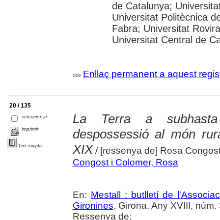
de Catalunya; Universitat
Universitat Politècnica 
Fabra; Universitat Rovira 
Universitat Central de C
Enllaç permanent a aquest regis
20 / 135
La Terra a subhasta 
seleccionar
imprimir
despossessió al món rura
XIX
Text complet
/ [ressenya de] Rosa Congos
Congost i Colomer, Rosa
En:
Mestall : butlletí de l'Associ
Gironines
. Girona. Any XVIII, núm. 
Ressenya de: