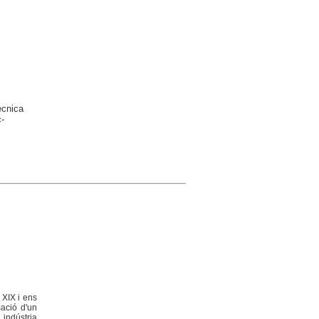
ècnica
-
 XIX i ens
mació d'un
 indústria