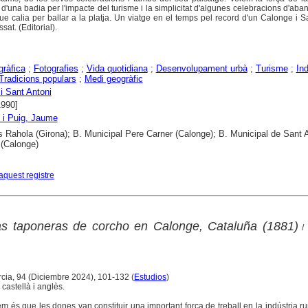
 d'una badia per l'impacte del turisme i la simplicitat d'algunes celebracions d'aba
 que calia per ballar a la platja. Un viatge en el temps pel record d'un Calonge i S
sat. (Editorial).
gràfica
;
Fotografies
;
Vida quotidiana
;
Desenvolupament urbà
;
Turisme
;
Ind
Tradicions populars
;
Medi geogràfic
i Sant Antoni
1990]
 i Puig, Jaume
s Rahola (Girona); B. Municipal Pere Carner (Calonge); B. Municipal de Sant 
(Calonge)
aquest registre
as taponeras de corcho en Calonge, Cataluña (1881)
/ 
rcia, 94 (Diciembre 2024), 101-132 (
Estudios
)
castellà i anglès.
 és que les dones van constituir una important força de treball en la indústria ru