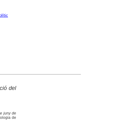
lític
ció del
e juny de
eologia de