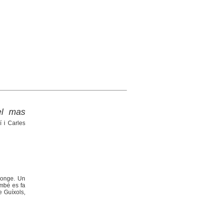
el mas
í i Carles
longe. Un
ambé es fa
e Guíxols,