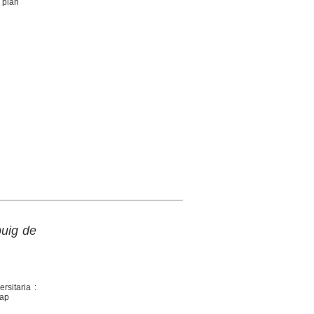
 plàn
puig de
rsitaria :
map