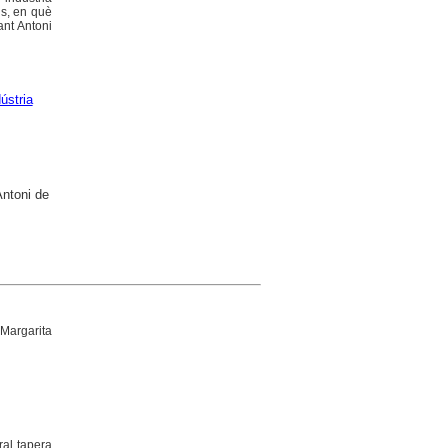
ns, en què
ant Antoni
ústria
Antoni de
Margarita
ral tapera