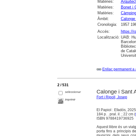
Matèries:
Arquitec
Matèries:
Bonet i 
Matèries:
Càmping
Àmbit:
Calonge 
Cronologia:
1957 19
Accés:
https://
Localització:
UAB: Hum
Barcelon
Bibliote
de Catal
Universi
Enllaç permanent a 
2 / 531
Calonge i Sant 
seleccionar
Fort i Ripoll, Josep
imprimir
El Papiol : Efadós, 2025
184 p. . pral. il. ; 22 cm (
ISBN 9788419736925
Aquest llibre és un via
porta fins a principis d
municipi, dels seus co