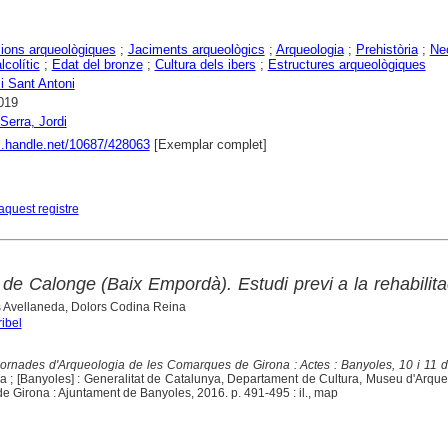
ions arqueològiques
;
Jaciments arqueològics
;
Arqueologia
;
Prehistòria
;
Neo
lcolític
;
Edat del bronze
;
Cultura dels ibers
;
Estructures arqueològiques
i Sant Antoni
019
Serra, Jordi
dl.handle.net/10687/428063
[Exemplar complet]
aquest registre
 de Calonge (Baix Empordà). Estudi previ a la rehabilita
s Avellaneda, Dolors Codina Reina
ibel
Jornades d'Arqueologia de les Comarques de Girona : Actes : Banyoles, 10 i 11 d
na ; [Banyoles] : Generalitat de Catalunya, Departament de Cultura, Museu d'Arqu
de Girona : Ajuntament de Banyoles, 2016. p. 491-495 : il., map