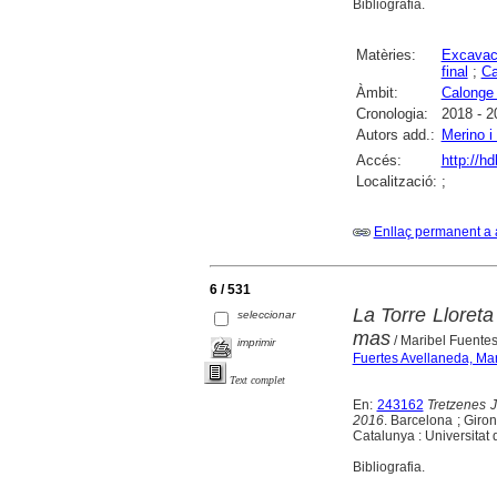
Bibliografia.
Matèries:
Excavac
final
;
Ca
Àmbit:
Calonge 
Cronologia:
2018 - 2
Autors add.:
Merino i 
Accés:
http://h
Localització:
;
Enllaç permanent a 
6 / 531
La Torre Lloreta
seleccionar
mas
/ Maribel Fuente
imprimir
Fuertes Avellaneda, Mar
Text complet
En:
243162
Tretzenes 
2016
. Barcelona ; Giro
Catalunya : Universitat 
Bibliografia.