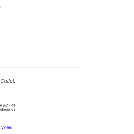
;
Collet,
e juny de
eologia de
;
Vil·les