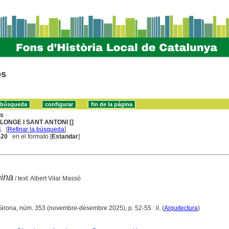
os
ns
LONGE I SANT ANTONI []
1
[
Refinar la búsqueda
]
. 20
en el formato [
Estandar
]
nina
/ text: Albert Vilar Massó
Girona, núm. 353 (novembre-desembre 2025), p. 52-55 : il. (
Arquitectura
)