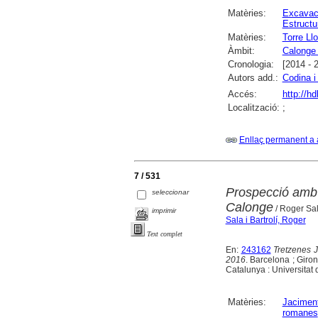
Matèries:
Excavac
Estructu
Matèries:
Torre Ll
Àmbit:
Calonge 
Cronologia:
[2014 - 
Autors add.:
Codina i
Accés:
http://h
Localització:
;
Enllaç permanent a 
7 / 531
Prospecció amb g
seleccionar
Calonge
/ Roger Sa
imprimir
Sala i Bartrolí, Roger
Text complet
En:
243162
Tretzenes 
2016
. Barcelona ; Giro
Catalunya : Universitat
Matèries:
Jaciment
romanes