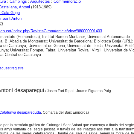
tura
;
Càmpings
;
Arquitectes
;
Commemoració
Castellana, Antoni
(1913-1989)
 Cala Gogo
i Sant Antoni
63
raco.cat/index.php/RevistaGirona/article/view/980000001403
anitats (Hemeroteca); Institut Ramon Muntaner; Universitat Autònoma de
a; B. Abadia de Montserrat; Universitat de Barcelona; Biblioteca Borja (URL);
ca de Catalunya; Universitat de Girona; Universitat de Lleida; Universitat Polit
unya; Universitat Pompeu Fabra; Universitat Rovira i Virgili; Universitat de Vic
tat Central de Catalunya
aquest registre
Antoni desaparegut
/ Josep Fort Ripoll, Jaume Figueras Puig
Catalunya desapareguda
. Comarca del Baix Empordà)
tge per la memòria gràfica de Calonge i Sant Antoni que comença a finals del segle
els anys vuitanta del segle passat. A través de les imatges assistim a la transfor
stums, de les seves celebracions i també del seu paisatge. Veiem la força de la