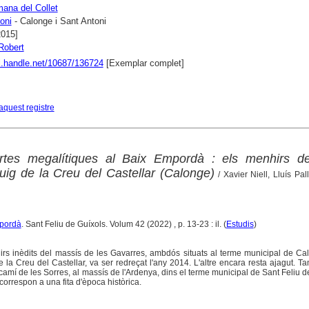
mana del Collet
oni
- Calonge i Sant Antoni
2015]
Robert
dl.handle.net/10687/136724
[Exemplar complet]
aquest registre
tes megalítiques al Baix Empordà : els menhirs d
Puig de la Creu del Castellar (Calonge)
/ Xavier Niell, Lluís Pall
mpordà
. Sant Feliu de Guíxols. Volum 42 (2022) , p. 13-23 : il. (
Estudis
)
rs inèdits del massís de les Gavarres, ambdós situats al terme municipal de Ca
e la Creu del Castellar, va ser redreçat l'any 2014. L'altre encara resta ajagut. T
amí de les Sorres, al massís de l'Ardenya, dins el terme municipal de Sant Feliu d
orrespon a una fita d'època històrica.