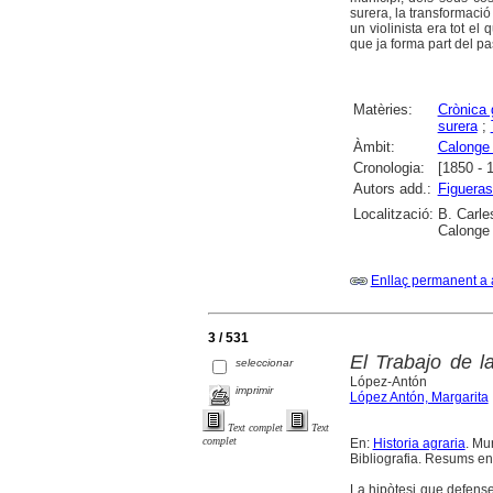
surera, la transformació
un violinista era tot el
que ja forma part del pas
Matèries:
Crònica 
surera
;
Àmbit:
Calonge 
Cronologia:
[1850 - 
Autors add.:
Figueras
Localització:
B. Carle
Calonge 
Enllaç permanent a 
3 / 531
El Trabajo de l
seleccionar
López-Antón
imprimir
López Antón, Margarita
Text complet
Text
complet
En:
Historia agraria
. Mu
Bibliografia. Resums en 
La hipòtesi que defensem