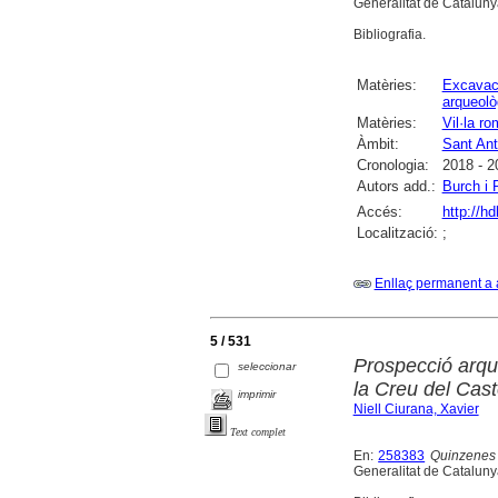
Generalitat de Catalunya
Bibliografia.
Matèries:
Excavac
arqueolò
Matèries:
Vil·la ro
Àmbit:
Sant Ant
Cronologia:
2018 - 2
Autors add.:
Burch i 
Accés:
http://h
Localització:
;
Enllaç permanent a 
5 / 531
Prospecció arqu
seleccionar
la Creu del Cas
imprimir
Niell Ciurana, Xavier
Text complet
En:
258383
Quinzenes 
Generalitat de Catalunya