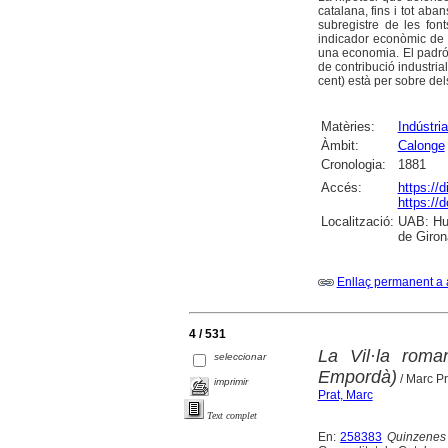
catalana, fins i tot ab
subregistre de les font
indicador econòmic de 
una economia. El padró d
de contribució industrial
cent) està per sobre del
Matèries:
Indústri
Àmbit:
Calonge
Cronologia:
1881
Accés:
https://
https://
Localització:
UAB: Hum
de Giron
Enllaç permanent a 
4 / 531
La Vil·la roma
seleccionar
Empordà)
/ Marc Pr
imprimir
Prat, Marc
Text complet
En:
258383
Quinzenes 