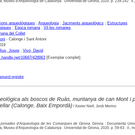
, Museu d'Arqueologia de Catalunya : Universitat de Girona, 2020. p. 239-242 : il.,
ions arqueològiques
;
Arqueologia
;
Jaciments arqueològics
;
Estructures
giques
;
Epoca romana
;
Vil·les romanes
mana del Collet
oni
- Calonge i Sant Antoni
019
Rius, Josep
;
Vivó, David
dl.handle.net/10687/428063
[Exemplar complet]
aquest registre
eològica als boscos de Ruàs, muntanya de can Mont i 
tellar (Calonge, Baix Empordà)
/ Xavier Niell, Jordi Merino
jornades d'Arqueologia de les Comarques de Girona
. Girona : Documenta Unive
, Museu d'Arqueologia de Catalunya : Universitat de Girona, 2020. p. 59-63 : il., 