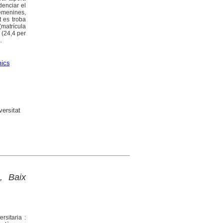
denciar el
femenines,
t es troba
(matrícula
a (24,4 per
.
mics
ersitat
, Baix
rsitaria :