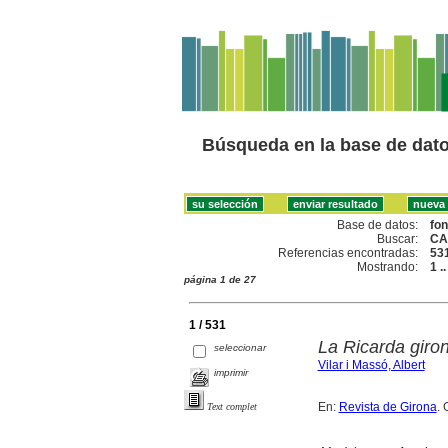
Búsqueda en la base de dat
Base de datos:
fo
Buscar:
CA
Referencias encontradas:
53
Mostrando:
1 .
página 1 de 27
1 / 531
La Ricarda giro
seleccionar
Vilar i Massó, Albert
imprimir
En:
Revista de Girona
. 
Text complet