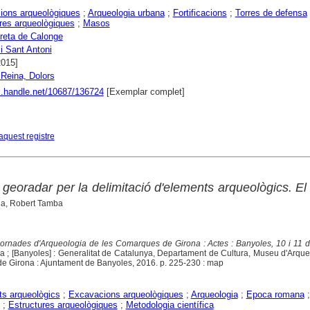
ions arqueològiques
;
Arqueologia urbana
;
Fortificacions
;
Torres de defensa
res arqueològiques
;
Masos
oreta de Calonge
i Sant Antoni
2015]
 Reina, Dolors
dl.handle.net/10687/136724
[Exemplar complet]
aquest registre
eoradar per la delimitació d'elements arqueològics. El 
la, Robert Tamba
Jornades d'Arqueologia de les Comarques de Girona : Actes : Banyoles, 10 i 11 d
na ; [Banyoles] : Generalitat de Catalunya, Departament de Cultura, Museu d'Arqu
 de Girona : Ajuntament de Banyoles, 2016. p. 225-230 : map
s arqueològics
;
Excavacions arqueològiques
;
Arqueologia
;
Epoca romana
;
Estructures arqueològiques
;
Metodologia científica