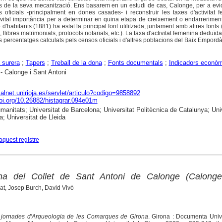
ans de la seva mecanització. Ens basarem en un estudi de cas, Calonge, per a evi
s oficials -principalment en dones casades- i reconstruir les taxes d'activitat 
vital importància per a determinar en quina etapa de creixement o endarrerimen
'habitants (1881) ha estat la principal font utilitzada, juntament amb altres fonts 
, llibres matrimonials, protocols notarials, etc.). La taxa d'activitat femenina deduïd
s percentatges calculats pels censos oficials i d'altres poblacions del Baix Empordà
a surera
;
Tapers
;
Treball de la dona
;
Fonts documentals
;
Indicadors econò
- Calonge i Sant Antoni
dialnet.unirioja.es/servlet/articulo?codigo=9858892
doi.org/10.26882/histagrar.094e01m
anitats; Universitat de Barcelona; Universitat Politècnica de Catalunya; Univ
a; Universitat de Lleida
aquest registre
na del Collet de Sant Antoni de Calonge (Calonge
at, Josep Burch, David Vivó
jornades d'Arqueologia de les Comarques de Girona
. Girona : Documenta Unive