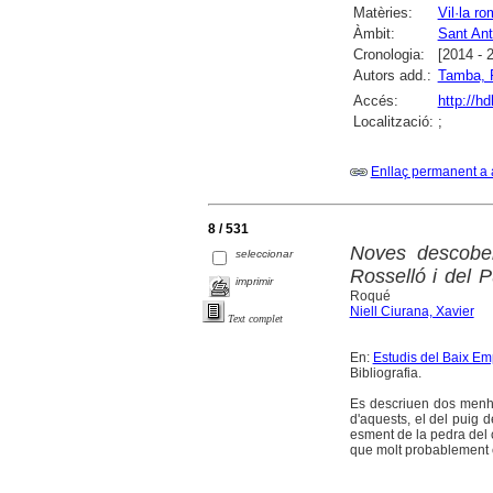
Matèries:
Vil·la ro
Àmbit:
Sant Ant
Cronologia:
[2014 - 
Autors add.:
Tamba, 
Accés:
http://h
Localització:
;
Enllaç permanent a 
8 / 531
Noves descober
seleccionar
Rosselló i del 
imprimir
Roqué
Niell Ciurana, Xavier
Text complet
En:
Estudis del Baix E
Bibliografia.
Es descriuen dos menhi
d'aquests, el del puig d
esment de la pedra del c
que molt probablement c