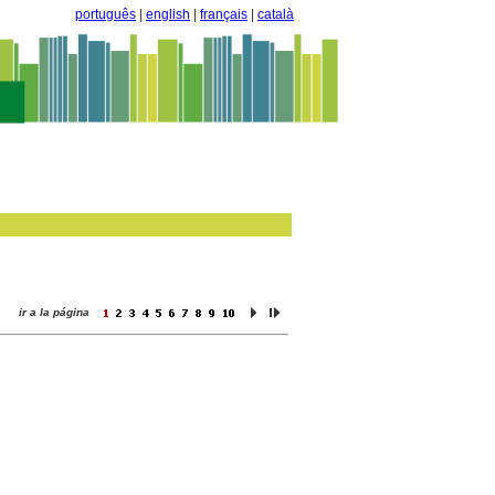
português
|
english
|
français
|
català
ir a la página