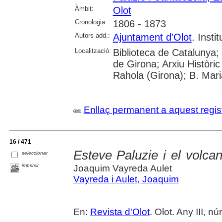
Àmbit:
Olot
Cronologia:
1806 - 1873
Autors add.:
Ajuntament d'Olot
. Insti
Localització:
Biblioteca de Catalunya; 
de Girona; Arxiu Històric
Rahola (Girona); B. Mari
Enllaç permanent a aquest regis
16 / 471
Esteve Paluzie i el volca
seleccionar
imprimir
Joaquim Vayreda Aulet
Vayreda i Aulet, Joaquim
En:
Revista d'Olot
. Olot. Any III, nú