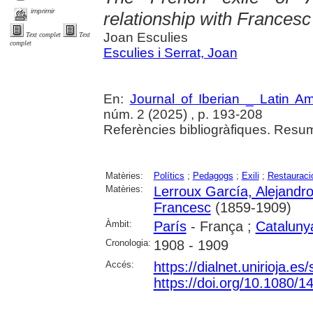
imprimir
relationship with Frances
Joan Esculies
Text complet
Text
complet
Esculies i Serrat, Joan
En:
Journal of Iberian _ Latin A
núm. 2 (2025) , p. 193-208
Referències bibliogràfiques. Resu
Matèries:
Polítics
;
Pedagogs
;
Exili
;
Restauraci
Matèries:
Lerroux García, Alejandr
Francesc
(1859-1909)
Àmbit:
París
- França ;
Cataluny
Cronologia:
1908 - 1909
Accés:
https://dialnet.unirioja.e
https://doi.org/10.1080/