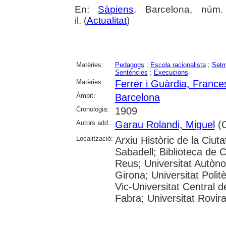
En:
Sàpiens
. Barcelona, núm.
il. (
Actualitat
)
Matèries:
Pedagogs
;
Escola racionalista
;
Setm
Sentències
;
Execucions
Matèries:
Ferrer i Guàrdia, France
Àmbit:
Barcelona
Cronologia:
1909
Autors add.:
Garau Rolandi, Miguel
(C
Localització:
Arxiu Històric de la Ciut
Sabadell; Biblioteca de 
Reus; Universitat Autòno
Girona; Universitat Polit
Vic-Universitat Central 
Fabra; Universitat Rovira i