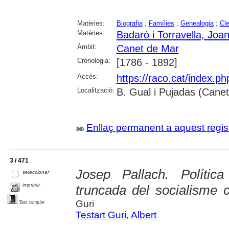
Matèries:
Biografia
;
Famílies
;
Genealogia
;
Cl
Matèries:
Badaró i Torravella, Joa
Àmbit:
Canet de Mar
Cronologia:
[1786 - 1892]
Accés:
https://raco.cat/index.p
Localització:
B. Gual i Pujadas (Cane
Enllaç permanent a aquest regis
3 / 471
Josep Pallach. Polític
seleccionar
imprimir
truncada del socialisme c
Guri
Text complet
Testart Guri, Albert