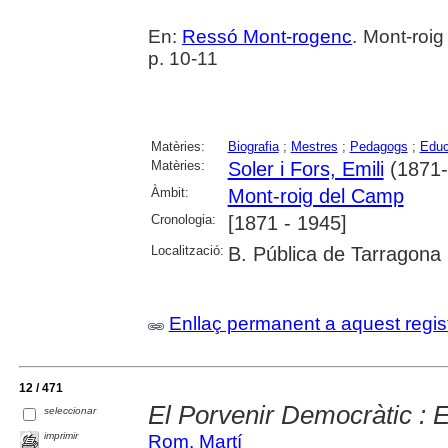
En:
Ressó Mont-rogenc
. Mont-roig
p. 10-11
Matèries:
Biografia
;
Mestres
;
Pedagogs
;
Educ
Matèries:
Soler i Fors, Emili
(1871-
Àmbit:
Mont-roig del Camp
Cronologia:
[1871 - 1945]
Localització:
B. Pública de Tarragona
Enllaç permanent a aquest regis
12 / 471
El Porvenir Democràtic : E
seleccionar
imprimir
Rom, Martí