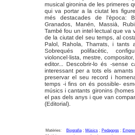
musical gironina de les primeres q
qui va portar a la ciutat les figu
més destacades de l'època: Ba
Granados, Manén, Massià, Rubins
També fou un intel·lectual que va 
de la ciutat del seu temps, al cos
Palol, Rahola, Tharrats, i tants
Sobrequés polifacètic, config
violoncel·lista, mestre, compositor,
editor... Descobrir-lo és -sens
interessant per a tots els amants d
preservar el seu record i homena
temps -i fins on és possible- esm
músics i cantants gironins (homes
el pas dels anys i que van comparti
(Editorial).
Matèries:
Biografia
;
Músics
;
Pedagogs
;
Empres