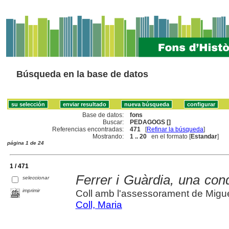
Búsqueda en la base de datos
Base de datos:
fons
Buscar:
PEDAGOGS []
Referencias encontradas:
471
[
Refinar la búsqueda
]
Mostrando:
1 .. 20
en el formato [
Estandar
]
página 1 de 24
1 / 471
Ferrer i Guàrdia, una co
seleccionar
imprimir
Coll amb l'assessorament de Migu
Coll, Maria