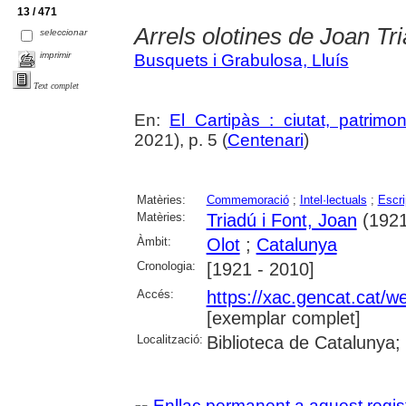
13 / 471
Arrels olotines de Joan Tr
seleccionar
imprimir
Busquets i Grabulosa, Lluís
Text complet
En:
El Cartipàs : ciutat, patrimo
2021), p. 5 (
Centenari
)
Matèries:
Commemoració
;
Intel·lectuals
;
Escri
Matèries:
Triadú i Font, Joan
(1921
Àmbit:
Olot
;
Catalunya
Cronologia:
[1921 - 2010]
Accés:
https://xac.gencat.cat/
[exemplar complet]
Localització:
Biblioteca de Catalunya;
Enllaç permanent a aquest regis