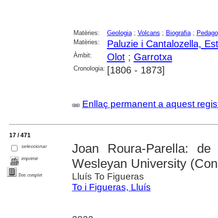
Matèries:
Geologia
;
Volcans
;
Biografia
;
Pedago
Matèries:
Paluzie i Cantalozella, Es
Àmbit:
Olot
;
Garrotxa
Cronologia:
[1806 - 1873]
Enllaç permanent a aquest regis
17 / 471
Joan Roura-Parella: de 
seleccionar
imprimir
Wesleyan University (Con
Lluís To Figueras
Text complet
To i Figueras, Lluís