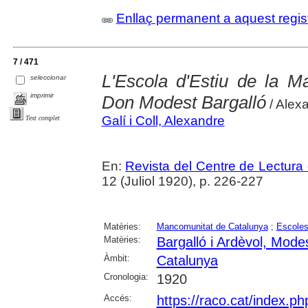
Enllaç permanent a aquest regis
7 / 471
L'Escola d'Estiu de la Ma
seleccionar
imprimir
Don Modest Bargalló
/ Alex
Galí i Coll, Alexandre
Text complet
En:
Revista del Centre de Lectura
12 (Juliol 1920), p. 226-227
Matèries:
Mancomunitat de Catalunya
;
Escoles
Matèries:
Bargalló i Ardèvol, Mode
Àmbit:
Catalunya
Cronologia:
1920
Accés:
https://raco.cat/index.p