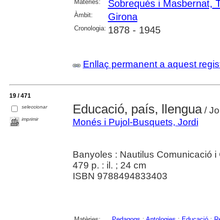
Matèries:
Sobrequés i Masbernat, 
Àmbit:
Girona
Cronologia:
1878 - 1945
Enllaç permanent a aquest regis
19 / 471
Educació, país, llengua
seleccionar
/ Jo
imprimir
Monés i Pujol-Busquets, Jordi
Banyoles : Nautilus Comunicació i 
479 p. : il. ; 24 cm
ISBN 9788494833403
Matèries:
Pedagogs
;
Antologies
;
Educació
;
R