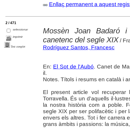
Enllaç permanent a aquest regis
2 / 471
Mossèn Joan Badaró i To
seleccionar
imprimir
canetenc del segle XIX
/ Fr
Rodríguez Santos, Francesc
Text complet
En:
El Sot de l'Aubó
. Canet de Mar
il.
Notes. Títols i resums en català i a
El present article vol recupera
Torravella. És un d'aquells il·lust
la nostra història com a poble. 
segle XIX per ser polifacètic i per l
envers els altres. Tot i fer carrera
grans àmbits i passions: la música,