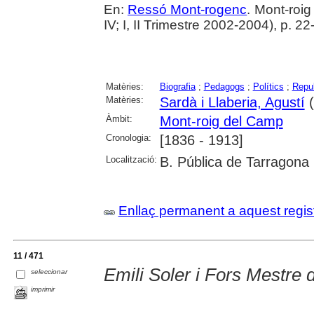
En:
Ressó Mont-rogenc
. Mont-roig
IV; I, II Trimestre 2002-2004), p. 2
Matèries:
Biografia
;
Pedagogs
;
Polítics
;
Repu
Matèries:
Sardà i Llaberia, Agustí
(
Àmbit:
Mont-roig del Camp
Cronologia:
[1836 - 1913]
Localització:
B. Pública de Tarragona
Enllaç permanent a aquest regis
11 / 471
Emili Soler i Fors Mestre 
seleccionar
imprimir