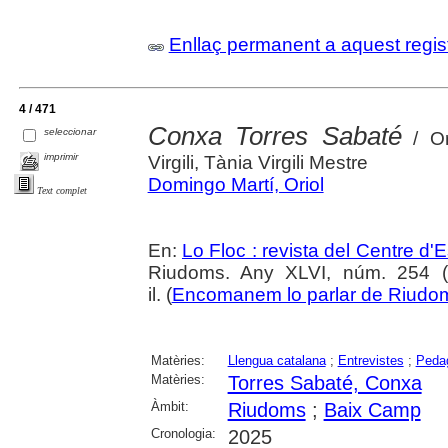
Enllaç permanent a aquest regis
4 / 471
Conxa Torres Sabaté
seleccionar
/ Or
imprimir
Virgili, Tània Virgili Mestre
Domingo Martí, Oriol
Text complet
En:
Lo Floc : revista del Centre 
Riudoms. Any XLVI, núm. 254 (o
il. (
Encomanem lo parlar de Riudo
Matèries:
Llengua catalana
;
Entrevistes
;
Peda
Matèries:
Torres Sabaté, Conxa
Àmbit:
Riudoms
;
Baix Camp
Cronologia:
2025