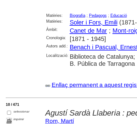
Matèries:
Biografia
;
Pedagogs
;
Educació
Matèries:
Soler i Fors, Emili
(1871-
Àmbit:
Canet de Mar
;
Mont-roi
Cronologia:
[1871 - 1945]
Autors add.:
Benach i Pascual, Ernes
Localització:
Biblioteca de Catalunya;
B. Pública de Tarragona
Enllaç permanent a aquest regis
10 / 471
Agustí Sardà Llaberia : pe
seleccionar
imprimir
Rom, Martí