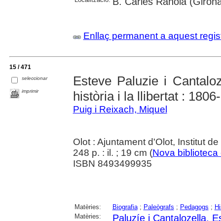
B. Carles Rahola (Girona
Enllaç permanent a aquest regis
15 / 471
Esteve Paluzie i Cantaloze
seleccionar
imprimir
història i la llibertat : 180
Puig i Reixach, Miquel
Olot : Ajuntament d'Olot, Institut de
248 p. : il. ; 19 cm (
Nova biblioteca 
ISBN 8493499935
Matèries:
Biografia
;
Paleògrafs
;
Pedagogs
;
Hi
Matèries:
Paluzíe i Cantalozella, E