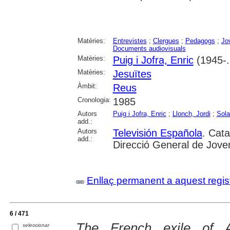
Matèries:
Entrevistes
;
Clergues
;
Pedagogs
;
Jo
Documents audiovisuals
Matèries:
Puig i Jofra, Enric
(1945-..
Matèries:
Jesuïtes
Àmbit:
Reus
Cronologia:
1985
Autors
Puig i Jofra, Enric
;
Llonch, Jordi
;
Sola
add.:
Autors
Televisión Española
. Cat
add.:
Direcció General de Jove
Enllaç permanent a aquest regis
6 / 471
The French exile of A
seleccionar