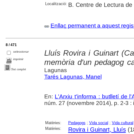
Localització:
B. Centre de Lectura de
Enllaç permanent a aquest regis
8 / 471
Lluís Rovira i Guinart (C
seleccionar
imprimir
memòria d'un pedagog catò
Lagunas
Text complet
Tarés Lagunas, Manel
En:
L'Arxiu t'informa : butlletí de 
núm. 27 (novembre 2014), p. 2-3 : i
Matèries:
Pedagogs
;
Vida social
;
Vida cultural
Matèries:
Rovira i Guinart, Lluís
(1