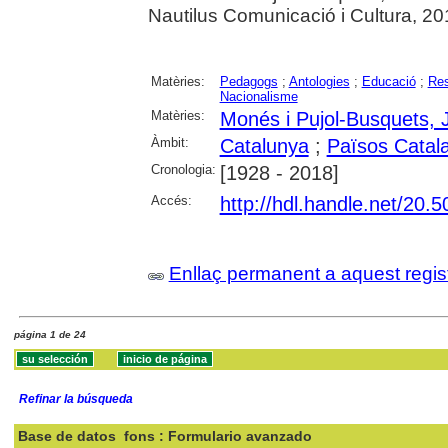
Nautilus Comunicació i Cultura, 20
Matèries:
Pedagogs
;
Antologies
;
Educació
;
Re
Nacionalisme
Matèries:
Monés i Pujol-Busquets, J
Àmbit:
Catalunya
;
Països Catal
Cronologia:
[1928 - 2018]
Accés:
http://hdl.handle.net/20
Enllaç permanent a aquest regis
página 1 de 24
Refinar la búsqueda
Base de datos
fons : Formulario avanzado