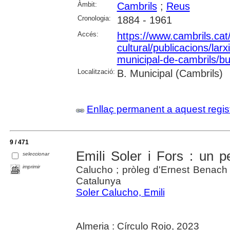
Àmbit:
Cambrils
;
Reus
Cronologia:
1884 - 1961
Accés:
https://www.cambrils.cat/
cultural/publicacions/larxi
municipal-de-cambrils/but
Localització:
B. Municipal (Cambrils)
Enllaç permanent a aquest regis
9 / 471
Emili Soler i Fors : un 
seleccionar
imprimir
Calucho ; pròleg d'Ernest Benach 
Catalunya
Soler Calucho, Emili
Almeria : Círculo Rojo, 2023