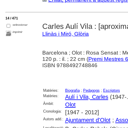
14 / 471
Carles Aulí Vila : [aproxim
seleccionar
imprimir
Llinàs i Miró, Glòria
Barcelona ; Olot : Rosa Sensat : M
120 p. : il. ; 22 cm (
Premi Mestres 
ISBN 9788492748846
Matèries:
Biografia
;
Pedagogs
;
Escriptors
Matèries:
Aulí i Vila, Carles
(1947-..
Àmbit:
Olot
Cronologia:
[1947 - 2012]
Autors add.:
Ajuntament d'Olot
;
Asso
Localització: