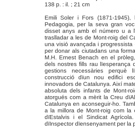
138 p. : il. ; 21 cm
Emili Soler i Fors (1871-1945), 
Pedagogia, per la seva gran voc
disset anys amb el número u a l
traslladar a les de Mont-roig del
una visió avançada i progressista 
per donar als ciutadans una formac
M.H. Ernest Benach en el pròleg
dels nostres fills rau lïesperança 
gestions necessàries perquè l
construcció dïun nou edifici e
innovadors de Catalunya. Així matei
absoluta dels infants de Mont-roi
atorgués com a mèrit la Creu dïAl
Catalunya en aconseguir-ho. Tam
a la millora de Mont-roig com la 
dïEstalvis i el Sindicat Agrícol
dïInspector dïensenyament per la pr