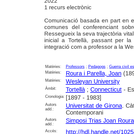
2022
1 recurs electrònic
Comunicació basada en part en el
comunes del conferenciant sobr
Ressegueix la seva trajectòria vita
inicial a Tortellà, passant per l
integració com a professor a la We
Matèries:
Professors
;
Pedagogs
;
Guerra civil e
Matèries:
Roura i Parella, Joan
(189
Matèries:
Wesleyan University
Àmbit:
Tortellà
;
Connecticut
- Es
Cronologia:
[1897 - 1983]
Autors
Universitat de Girona
. Cà
add.:
Contemporani
Autors
Simposi Trias Joan Roura
add.:
Accés:
http://hdl.handle.net/102