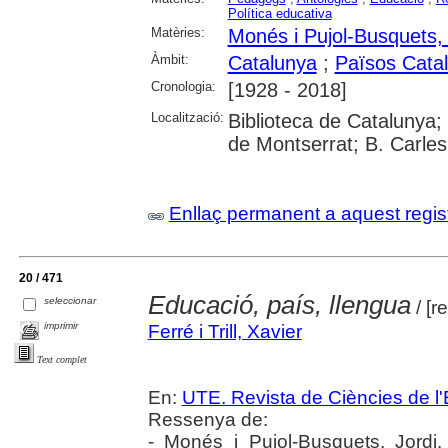
Política educativa
Matèries:
Monés i Pujol-Busquets, 
Àmbit:
Catalunya
;
Països Cata
Cronologia:
[1928 - 2018]
Localització:
Biblioteca de Catalunya;
de Montserrat; B. Carles
Enllaç permanent a aquest regis
20 / 471
Educació, país, llengua
seleccionar
/ [r
imprimir
Ferré i Trill, Xavier
Text complet
En:
UTE. Revista de Ciències de l
Ressenya de:
- Monés i Pujol-Busquets, Jordi.