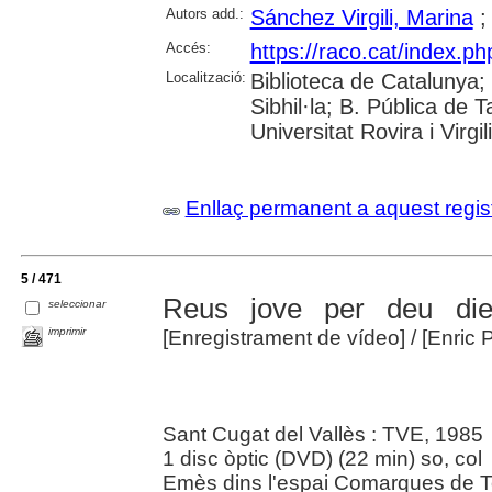
Autors add.:
Sánchez Virgili, Marina
Accés:
https://raco.cat/index.p
Localització:
Biblioteca de Catalunya
Sibhil·la; B. Pública de
Universitat Rovira i Virgili
Enllaç permanent a aquest regis
5 / 471
Reus jove per deu die
seleccionar
imprimir
[Enregistrament de vídeo]
/ [Enric
Sant Cugat del Vallès : TVE, 1985
1 disc òptic (DVD) (22 min) so, col
Emès dins l'espai Comarques de T