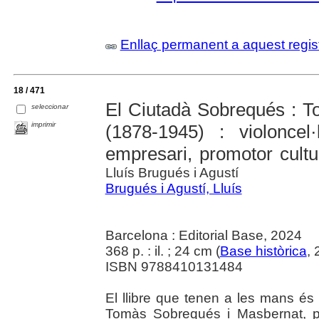
Enllaç permanent a aquest regis
18 / 471
El Ciutadà Sobrequés : 
seleccionar
imprimir
(1878-1945) : violoncel·
empresari, promotor cultura
Lluís Brugués i Agustí
Brugués i Agustí, Lluís
Barcelona : Editorial Base, 2024
368 p. : il. ; 24 cm (
Base històrica
,
ISBN 9788410131484
El llibre que tenen a les mans és
Tomàs Sobrequés i Masbernat, p