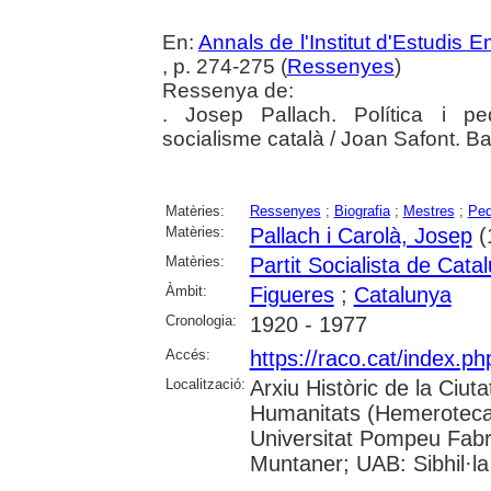
En:
Annals de l'Institut d'Estudis
, p. 274-275 (
Ressenyes
)
Ressenya de:
. Josep Pallach. Política i pe
socialisme català / Joan Safont. Ba
Matèries:
Ressenyes
;
Biografia
;
Mestres
;
Pe
Matèries:
Pallach i Carolà, Josep
(
Matèries:
Partit Socialista de Ca
Àmbit:
Figueres
;
Catalunya
Cronologia:
1920 - 1977
Accés:
https://raco.cat/index.
Localització:
Arxiu Històric de la Ciut
Humanitats (Hemeroteca);
Universitat Pompeu Fabra;
Muntaner; UAB: Sibhil·la