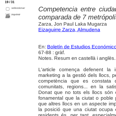
19 / 31
Competencia entre ciuda
seleccionar
imprimir
comparada de 7 metrópoli
Zarza, Jon Paul Laka Mugarza
Eizaguirre Zarza, Almudena
En:
Boletín de Estudios Económic
67-88 : gràf.
Notes. Resum en castellà i anglès.
L'article comença defenent la im
marketing a la gestió dels llocs, 
competència que es constata qu
comunitats, regions... en la sati
Donat que no tots els llocs són 
fonamental que la ciutat o poble p
que altres llocs en un aspecte imp
la posició que una ciutat ocupa 
residents és, per tant, especialme