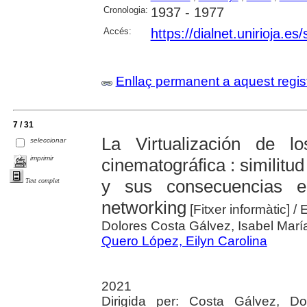
Cronologia:
1937 - 1977
Accés:
https://dialnet.unirioja.e
Enllaç permanent a aquest regis
7 / 31
La Virtualización de l
seleccionar
imprimir
cinematográfica : similitu
y sus consecuencias e
Text complet
networking
[Fitxer informàtic]
/ 
Dolores Costa Gálvez, Isabel Marí
Quero López, Eilyn Carolina
2021
Dirigida per: Costa Gálvez, Do