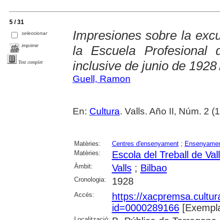
5 / 31
Impresiones sobre la excu
seleccionar
imprimir
la Escuela Profesional 
inclusive de junio de 1928
Text complet
Guell, Ramon
En:
Cultura
. Valls. Año II, Núm. 2 
Matèries:
Centres d'ensenyament
;
Ensenyament
Matèries:
Escola del Treball de Val
Àmbit:
Valls
;
Bilbao
Cronologia:
1928
Accés:
https://xacpremsa.cultu
id=0000289166
[Exempla
Localització: