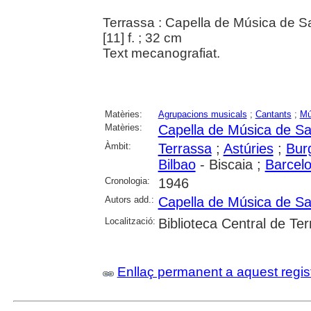
Terrassa : Capella de Música de S
[11] f. ; 32 cm
Text mecanografiat.
Matèries:
Agrupacions musicals
;
Cantants
;
Mú
Matèries:
Capella de Música de Sa
Àmbit:
Terrassa
;
Astúries
;
Bur
Bilbao
- Biscaia ;
Barcel
Cronologia:
1946
Autors add.:
Capella de Música de Sa
Localització:
Biblioteca Central de Te
Enllaç permanent a aquest regis