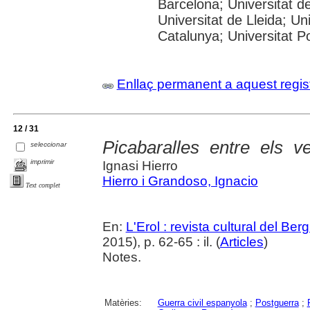
Barcelona; Universitat de
Universitat de Lleida; Un
Catalunya; Universitat Po
Enllaç permanent a aquest regis
12 / 31
Picabaralles entre els v
seleccionar
imprimir
Ignasi Hierro
Hierro i Grandoso, Ignacio
Text complet
En:
L'Erol : revista cultural del Be
2015), p. 62-65 : il. (
Articles
)
Notes.
Matèries:
Guerra civil espanyola
;
Postguerra
;