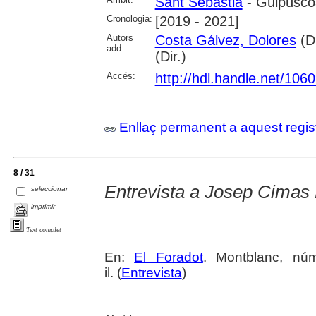
Sant Sebastià
- Guipúsco
Cronologia:
[2019 - 2021]
Autors
Costa Gálvez, Dolores
(Di
add.:
(Dir.)
Accés:
http://hdl.handle.net/106
Enllaç permanent a aquest regis
8 / 31
Entrevista a Josep Cimas
seleccionar
imprimir
Text complet
En:
El Foradot
. Montblanc, núm
il. (
Entrevista
)