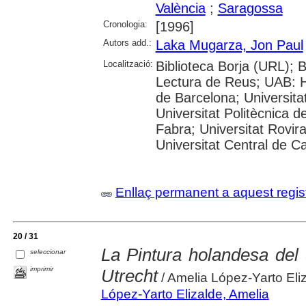
València
;
Saragossa
Cronologia:
[1996]
Autors add.:
Laka Mugarza, Jon Paul
Localització:
Biblioteca Borja (URL); 
Lectura de Reus; UAB: H
de Barcelona; Universitat
Universitat Politècnica 
Fabra; Universitat Rovira 
Universitat Central de C
Enllaç permanent a aquest regis
20 / 31
La Pintura holandesa del
seleccionar
imprimir
Utrecht
/ Amelia López-Yarto Eli
López-Yarto Elizalde, Amelia