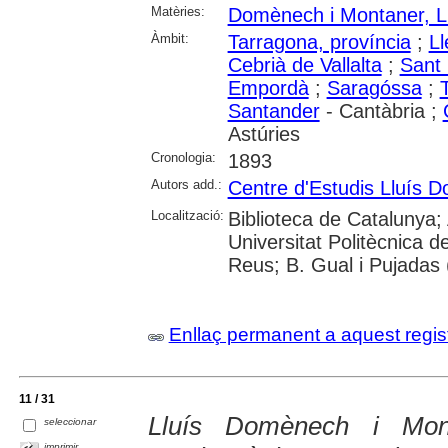
Matèries:
Domènech i Montaner, L
Àmbit:
Tarragona, província
;
Ll
Cebrià de Vallalta
;
Sant 
Empordà
;
Saragóssa
;
Santander
- Cantàbria ;
Astúries
Cronologia:
1893
Autors add.:
Centre d'Estudis Lluís 
Localització:
Biblioteca de Catalunya;
Universitat Politècnica 
Reus; B. Gual i Pujadas
Enllaç permanent a aquest regis
11 / 31
Lluís Domènech i Mon
seleccionar
imprimir