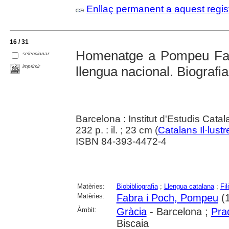
Enllaç permanent a aquest regis
16 / 31
Homenatge a Pompeu Fabr
seleccionar
imprimir
llengua nacional. Biografia
Barcelona : Institut d'Estudis Cata
232 p. : il. ; 23 cm (
Catalans Il·lustr
ISBN 84-393-4472-4
Matèries:
Biobibliografia
;
Llengua catalana
;
Fil
Matèries:
Fabra i Poch, Pompeu
(1
Àmbit:
Gràcia
- Barcelona ;
Pra
Biscaia