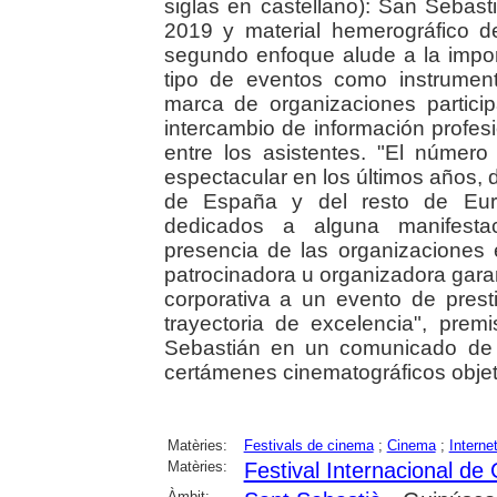
siglas en castellano): San Sebast
2019 y material hemerográfico d
segundo enfoque alude a la impor
tipo de eventos como instrumen
marca de organizaciones partici
intercambio de información profes
entre los asistentes. "El númer
espectacular en los últimos años,
de España y del resto de Euro
dedicados a alguna manifestac
presencia de las organizaciones 
patrocinadora u organizadora garan
corporativa a un evento de prest
trayectoria de excelencia", prem
Sebastián en un comunicado de p
certámenes cinematográficos objet
Matèries:
Festivals de cinema
;
Cinema
;
Interne
Matèries:
Festival Internacional de
Àmbit: