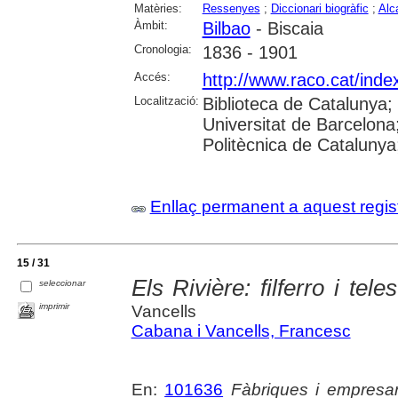
Matèries:
Ressenyes
;
Diccionari biogràfic
;
Alc
Àmbit:
Bilbao
- Biscaia
Cronologia:
1836 - 1901
Accés:
http://www.raco.cat/inde
Localització:
Biblioteca de Catalunya
Universitat de Barcelona;
Politècnica de Cataluny
Enllaç permanent a aquest regis
15 / 31
Els Rivière: filferro i tele
seleccionar
imprimir
Vancells
Cabana i Vancells, Francesc
En:
101636
Fàbriques i empresar