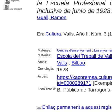
imprimir
la Escuela Profesional 
inclusive de junio de 1928
Text complet
Guell, Ramon
En:
Cultura
. Valls. Año II, Núm. 3 
Matèries:
Centres d'ensenyament
;
Ensenyament
Matèries:
Escola del Treball de Val
Àmbit:
Valls
;
Bilbao
Cronologia:
1928
Accés:
https://xacpremsa.cultu
id=0000289171
[Exempla
Localització:
B. Pública de Tarragona
Enllaç permanent a aquest regis