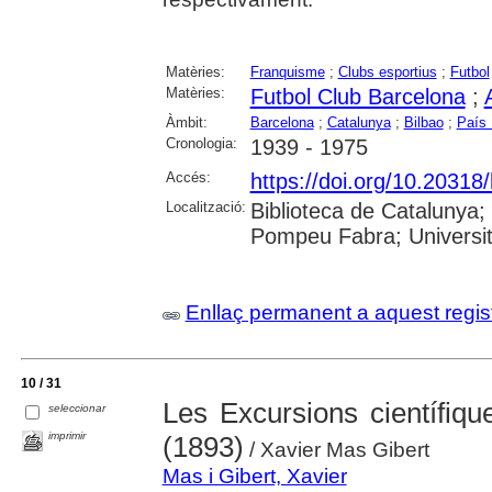
Matèries:
Franquisme
;
Clubs esportius
;
Futbol
Matèries:
Futbol Club Barcelona
;
Àmbit:
Barcelona
;
Catalunya
;
Bilbao
;
País
Cronologia:
1939 - 1975
Accés:
https://doi.org/10.2031
Localització:
Biblioteca de Catalunya; 
Pompeu Fabra; Universit
Enllaç permanent a aquest regis
10 / 31
Les Excursions científi
seleccionar
imprimir
(1893)
/ Xavier Mas Gibert
Mas i Gibert, Xavier