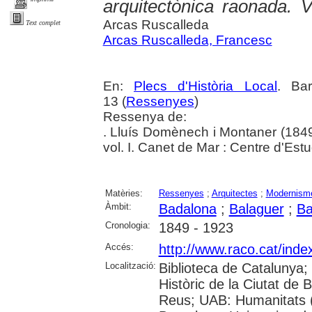
arquitectònica raonada. 
Arcas Ruscalleda
Text complet
Arcas Ruscalleda, Francesc
En:
Plecs d'Història Local
. Bar
13 (
Ressenyes
)
Ressenya de:
. Lluís Domènech i Montaner (1849
vol. I. Canet de Mar : Centre d'Es
Matèries:
Ressenyes
;
Arquitectes
;
Modernism
Àmbit:
Badalona
;
Balaguer
;
Ba
Cronologia:
1849 - 1923
Accés:
http://www.raco.cat/inde
Localització:
Biblioteca de Catalunya;
Històric de la Ciutat de
Reus; UAB: Humanitats (