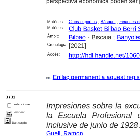
perspectiva econòmica poden ser p
Matèries:
Clubs esportius
;
Bàsquet
;
Finances d
Matèries:
Club Basket Bilbao Berri
Àmbit:
Bilbao
- Biscaia ;
Banyole
Cronologia:
[2021]
Accés:
http://hdl.handle.net/106
Enllaç permanent a aquest regis
3 / 31
Impresiones sobre la excu
seleccionar
imprimir
la Escuela Profesional 
inclusive de junio de 1928
Text complet
Guell, Ramon