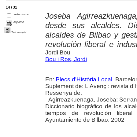
14 / 31
Joseba Agirreazkuenag
seleccionar
imprimir
desde sus alcaldes. Dic
alcaldes de Bilbao y ges
Text complet
revolución liberal e indus
Jordi Bou
Bou i Ros, Jordi
En:
Plecs d'Història Local
. Barcelo
Suplement de: L'Avenç : revista d'H
Ressenya de:
- Agirreazkuenaga, Joseba; Serran
Diccionario biográfico de los alc
tiempos de revolución liberal 
Ayuntamiento de Bilbao, 2002