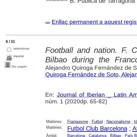
B. Pública de Tarragona
Enllaç permanent a aquest regis
6 / 31
Football and nation. F. 
seleccionar
imprimir
Bilbao during the Franco
Alejandro Quiroga Fernández de S
Text complet
Quiroga Fernández de Soto, Aleja
En:
Journal of Iberian _ Latin A
núm. 1 (2020dp. 65-82)
Matèries:
Franquisme
;
Futbol
;
Nacionalisme
;
I
Matèries:
Futbol Club Barcelona
;
A
Àmbit:
Barcelona
;
Catalunya
;
Bilbao
;
País 