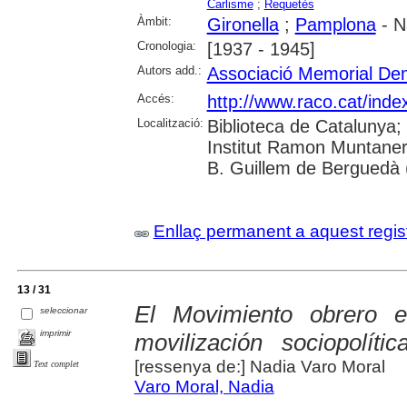
Carlisme
;
Requetès
Àmbit:
Gironella
;
Pamplona
- N
Cronologia:
[1937 - 1945]
Autors add.:
Associació Memorial De
Accés:
http://www.raco.cat/inde
Localització:
Biblioteca de Catalunya;
Institut Ramon Muntaner
B. Guillem de Berguedà (
Enllaç permanent a aquest regis
13 / 31
El Movimiento obrero 
seleccionar
imprimir
movilización sociopolít
[ressenya de:] Nadia Varo Moral
Text complet
Varo Moral, Nadia