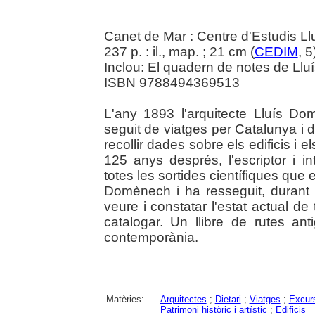
Canet de Mar : Centre d'Estudis L
237 p. : il., map. ; 21 cm (
CEDIM
, 5
Inclou: El quadern de notes de Ll
ISBN 9788494369513
L'any 1893 l'arquitecte Lluís 
seguit de viatges per Catalunya i 
recollir dades sobre els edificis i 
125 anys després, l'escriptor i in
totes les sortides científiques qu
Domènech i ha resseguit, durant s
veure i constatar l'estat actual de
catalogar. Un llibre de rutes a
contemporània.
Matèries:
Arquitectes
;
Dietari
;
Viatges
;
Excurs
Patrimoni històric i artístic
;
Edificis