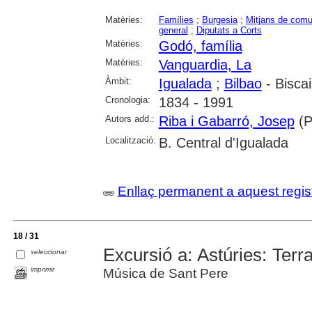
Matèries:
Famílies
;
Burgesia
;
Mitjans de comu
general
;
Diputats a Corts
Matèries:
Godó, família
Matèries:
Vanguardia, La
Àmbit:
Igualada
;
Bilbao
- Bisca
Cronologia:
1834 - 1991
Autors add.:
Riba i Gabarró, Josep
(P
Localització:
B. Central d'Igualada
Enllaç permanent a aquest regis
18 / 31
Excursió a: Astúries: Terr
seleccionar
imprimir
Música de Sant Pere