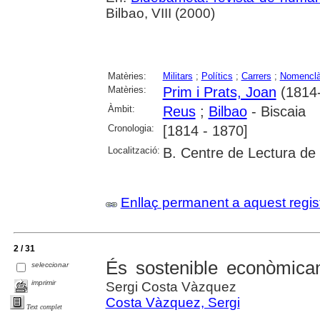
Bilbao, VIII (2000)
Matèries:
Militars
;
Polítics
;
Carrers
;
Nomenclà
Matèries:
Prim i Prats, Joan
(1814
Àmbit:
Reus
;
Bilbao
- Biscaia
Cronologia:
[1814 - 1870]
Localització:
B. Centre de Lectura de
Enllaç permanent a aquest regis
2 / 31
És sostenible econòmicam
seleccionar
imprimir
Sergi Costa Vàzquez
Costa Vàzquez, Sergi
Text complet