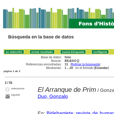
Búsqueda en la base de datos
Base de datos:
fons
Buscar:
BILBAO []
Referencias encontradas:
31
[
Refinar la búsqueda
]
Mostrando:
1 .. 20
en el formato [
Estandar
]
página 1 de 2
1 / 31
El Arranque de Prim
seleccionar
/ Gonza
imprimir
Duo, Gonzalo
En:
Bidebarrieta: revista de huma