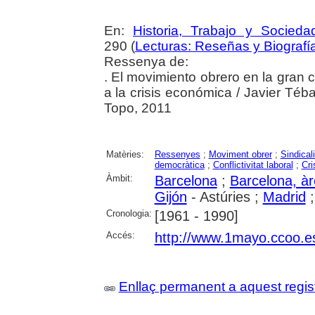
En:
Historia, Trabajo y Socieda
290 (
Lecturas: Reseñas y Biografí
Ressenya de:
. El movimiento obrero en la gran c
a la crisis económica / Javier Téba
Topo, 2011
Matèries:
Ressenyes
;
Moviment obrer
;
Sindical
democràtica
;
Conflictivitat laboral
;
Cri
Àmbit:
Barcelona
;
Barcelona, àr
Gijón
- Astúries ;
Madrid
Cronologia:
[1961 - 1990]
Accés:
http://www.1mayo.ccoo.es
Enllaç permanent a aquest regis