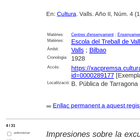
En:
Cultura
. Valls. Año II, Núm. 4 
Matèries:
Centres d'ensenyament
;
Ensenyament
Matèries:
Escola del Treball de Val
Àmbit:
Valls
;
Bilbao
Cronologia:
1928
Accés:
https://xacpremsa.cultu
id=0000289177
[Exempla
Localització:
B. Pública de Tarragona
Enllaç permanent a aquest regis
4 / 31
Impresiones sobre la excu
seleccionar