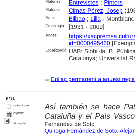
Matèries:
Entrevistes
;
Pintors
Matèries:
Cimas Pérez, Josep
(193
Àmbit:
Bilbao
;
Lilla
- Montblanc
Cronologia:
[1931 - 2009]
Accés:
https://xacpremsa.cultu
id=0000495460
[Exempla
Localització:
UAB: Sibhil·la; B. Públic
Catalunya; Universitat Rov
Enllaç permanent a aquest regis
9 / 31
Así también se hace Pat
seleccionar
imprimir
Cataluña y el País Vasco
Fernández de Soto
Text complet
Quiroga Fernández de Soto, Aleja