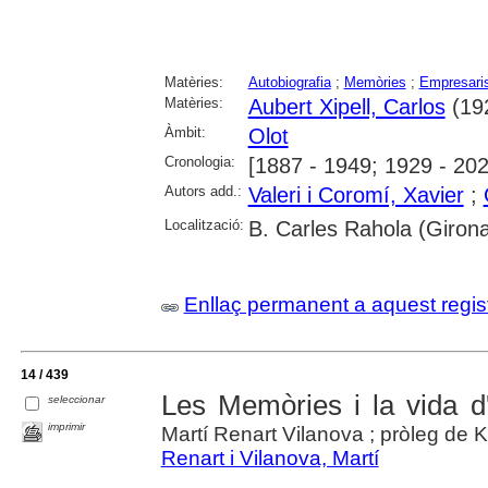
Matèries:
Autobiografia
;
Memòries
;
Empresari
Matèries:
Aubert Xipell, Carlos
(192
Àmbit:
Olot
Cronologia:
[1887 - 1949; 1929 - 202
Autors add.:
Valeri i Coromí, Xavier
;
Localització:
B. Carles Rahola (Giron
Enllaç permanent a aquest regis
14 / 439
Les Memòries i la vida d
seleccionar
imprimir
Martí Renart Vilanova ; pròleg de 
Renart i Vilanova, Martí