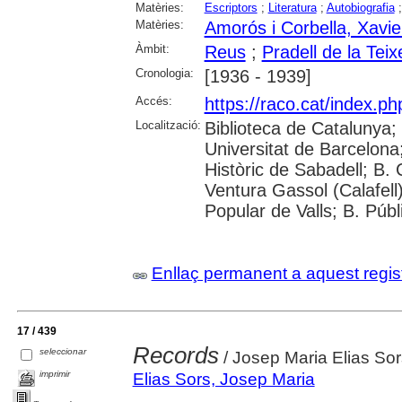
Matèries:
Escriptors
;
Literatura
;
Autobiografia
Matèries:
Amorós i Corbella, Xavie
Àmbit:
Reus
;
Pradell de la Teix
Cronologia:
[1936 - 1939]
Accés:
https://raco.cat/index.p
Localització:
Biblioteca de Catalunya;
Universitat de Barcelona; 
Històric de Sabadell; B.
Ventura Gassol (Calafell)
Popular de Valls; B. Públ
Enllaç permanent a aquest regis
17 / 439
Records
seleccionar
/ Josep Maria Elias Sor
imprimir
Elias Sors, Josep Maria