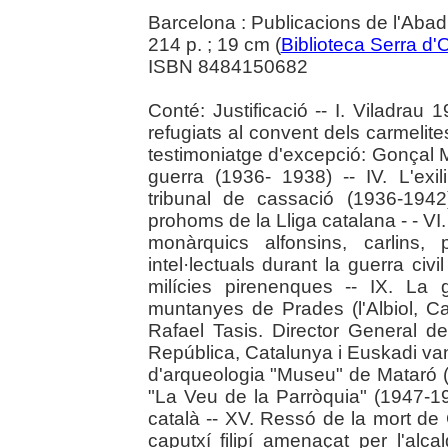
Barcelona : Publicacions de l'Abad
214 p. ; 19 cm (
Biblioteca Serra d'
ISBN 8484150682
Conté: Justificació -- I. Viladrau 1
refugiats al convent dels carmeli
testimoniatge d'excepció: Gonçal Mac
guerra (1936- 1938) -- IV. L'exi
tribunal de cassació (1936-194
prohoms de la Lliga catalana - - VI
monàrquics alfonsins, carlins, 
intel·lectuals durant la guerra civil
milícies pirenenques -- IX. La 
muntanyes de Prades (l'Albiol, Ca
Rafael Tasis. Director General de
República, Catalunya i Euskadi van p
d'arqueologia "Museu" de Mataró (
"La Veu de la Parròquia" (1947-19
català -- XV. Ressó de la mort de
caputxí filipí amenaçat per l'al