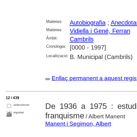
Matèries:
Autobiografia
;
Anecdotar
Matèries:
Vidiella i Gené, Ferran
Àmbit:
Cambrils
Cronologia:
[0000 - 1997]
Localització:
B. Municipal (Cambrils)
Enllaç permanent a aquest regis
12 / 439
De 1936 a 1975 : estudis
seleccionar
imprimir
franquisme
/ Albert Manent
Manent i Segimon, Albert