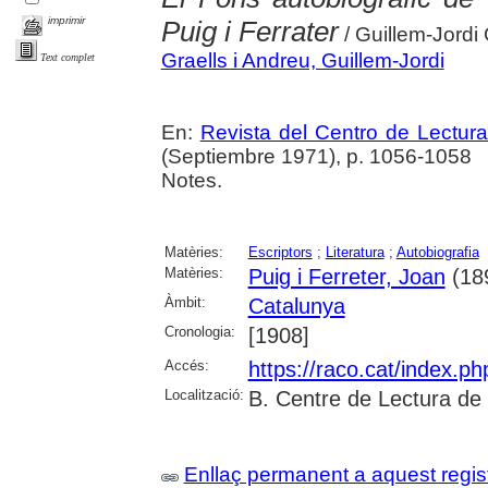
imprimir
Puig i Ferrater
/ Guillem-Jordi 
Graells i Andreu, Guillem-Jordi
Text complet
En:
Revista del Centro de Lectur
(Septiembre 1971), p. 1056-1058
Notes.
Matèries:
Escriptors
;
Literatura
;
Autobiografia
Matèries:
Puig i Ferreter, Joan
(189
Àmbit:
Catalunya
Cronologia:
[1908]
Accés:
https://raco.cat/index.p
Localització:
B. Centre de Lectura de
Enllaç permanent a aquest regis