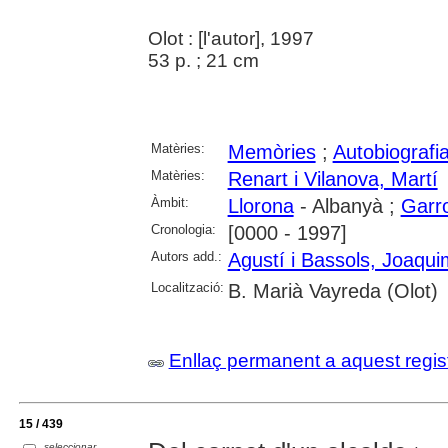
Olot : [l'autor], 1997
53 p. ; 21 cm
Matèries:
Memòries
;
Autobiografi
Matèries:
Renart i Vilanova, Martí
Àmbit:
Llorona
- Albanyà ;
Garr
Cronologia:
[0000 - 1997]
Autors add.:
Agustí i Bassols, Joaqui
Localització:
B. Marià Vayreda (Olot)
Enllaç permanent a aquest regis
15 / 439
seleccionar