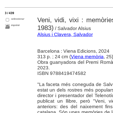
3 / 439
Veni, vidi, vixi : memòrie
seleccionar
imprimir
1983)
/ Salvador Alsius
Alsius i Clavera, Salvador
Barcelona : Viena Edicions, 2024
313 p. ; 24 cm (
Viena memòria
, 25
Obra guanyadora del Premi Romà 
2023.
ISBN 9788419474582
"La faceta més coneguda de Salva
estat un dels rostres més popula
director i presentador del Telenot
publicat un llibre, però "Veni, v
anteriors: des del naixement fin
catalana. Són unes memòries de la 