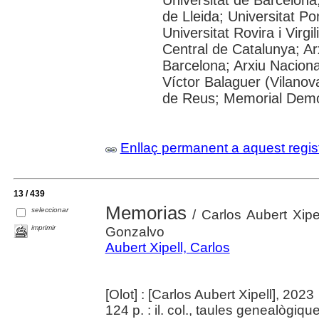
Universitat de Barcelona;
de Lleida; Universitat P
Universitat Rovira i Virgil
Central de Catalunya; Arx
Barcelona; Arxiu Naciona
Víctor Balaguer (Vilanova
de Reus; Memorial Demo
Enllaç permanent a aquest regis
13 / 439
Memorias
seleccionar
/ Carlos Aubert Xipe
imprimir
Gonzalvo
Aubert Xipell, Carlos
[Olot] : [Carlos Aubert Xipell], 2023
124 p. : il. col., taules genealògiqu