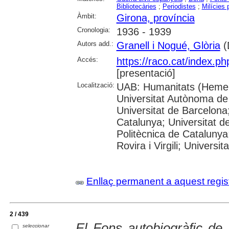
Bibliotecàries
;
Periodistes
;
Milícies 
Àmbit:
Girona, província
Cronologia:
1936 - 1939
Autors add.:
Granell i Nogué, Glòria
(D
Accés:
https://raco.cat/index.p
[presentació]
Localització:
UAB: Humanitats (Hemer
Universitat Autònoma de
Universitat de Barcelona;
Catalunya; Universitat de
Politècnica de Catalunya
Rovira i Virgili; Universi
Enllaç permanent a aquest regis
2 / 439
El Fons autobiogràfic d
seleccionar