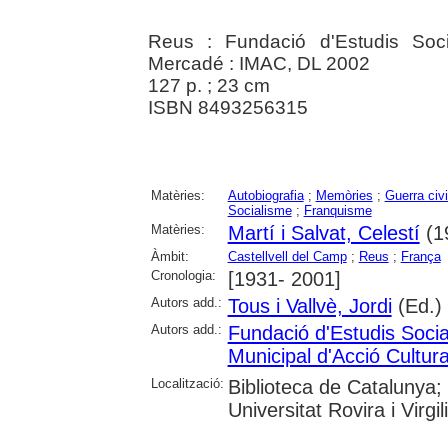
Reus : Fundació d'Estudis Soc
Mercadé : IMAC, DL 2002
127 p. ; 23 cm
ISBN 8493256315
Matèries:
Autobiografia
;
Memòries
;
Guerra civ
Socialisme
;
Franquisme
Matèries:
Martí i Salvat, Celestí
(1
Àmbit:
Castellvell del Camp
;
Reus
;
França
Cronologia:
[1931- 2001]
Autors add.:
Tous i Vallvè, Jordi
(Ed.)
Autors add.:
Fundació d'Estudis Soci
Municipal d'Acció Cultur
Localització:
Biblioteca de Catalunya;
Universitat Rovira i Virg