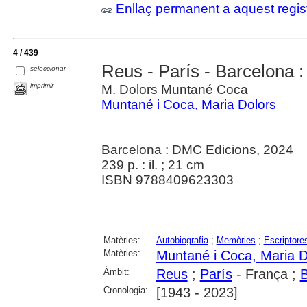
Enllaç permanent a aquest regis
4 / 439
Reus - París - Barcelona :
seleccionar
imprimir
M. Dolors Muntané Coca
Muntané i Coca, Maria Dolors
Barcelona : DMC Edicions, 2024
239 p. : il. ; 21 cm
ISBN 9788409623303
Matèries:
Autobiografia
;
Memòries
;
Escriptore
Matèries:
Muntané i Coca, Maria D
Àmbit:
Reus
;
París
- França ;
B
Cronologia:
[1943 - 2023]