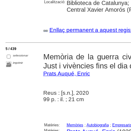
Localització:
Biblioteca de Catalunya;
Central Xavier Amorós (
Enllaç permanent a aquest regis
5 / 439
Memòria de la guerra civ
seleccionar
imprimir
Just i vivències fins el dia 
Prats Auqué, Enric
Reus : [s.n.], 2020
99 p. : il. ; 21 cm
Matèries:
Memòries
;
Autobiografia
;
Empresari
Matèries: