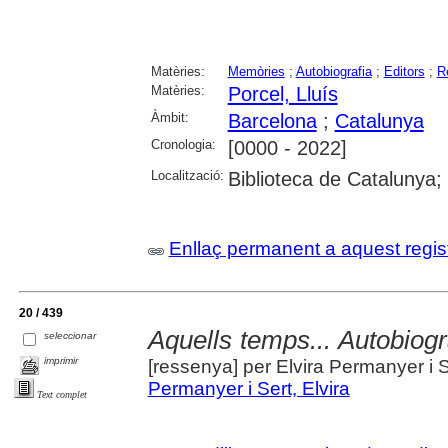
Matèries:
Memòries
;
Autobiografia
;
Editors
;
R
Matèries:
Porcel, Lluís
Àmbit:
Barcelona
;
Catalunya
Cronologia:
[0000 - 2022]
Localització:
Biblioteca de Catalunya;
Enllaç permanent a aquest regis
20 / 439
Aquells temps... Autobiogr
seleccionar
imprimir
[ressenya] per Elvira Permanyer i S
Permanyer i Sert, Elvira
Text complet