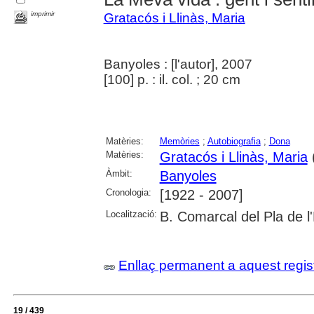
imprimir
Gratacós i Llinàs, Maria
Banyoles : [l'autor], 2007
[100] p. : il. col. ; 20 cm
Matèries:
Memòries
;
Autobiografia
;
Dona
Matèries:
Gratacós i Llinàs, Maria
Àmbit:
Banyoles
Cronologia:
[1922 - 2007]
Localització:
B. Comarcal del Pla de l
Enllaç permanent a aquest regis
19 / 439