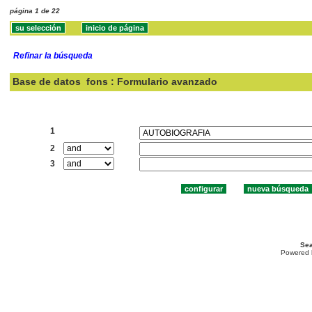
página 1 de 22
Refinar la búsqueda
Base de datos
fons : Formulario avanzado
Buscar:
1
2
3
Sea
Powered