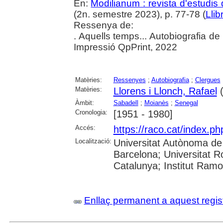
En:
Modilianum : revista d'estudis
(2n. semestre 2023), p. 77-78 (
Llib
Ressenya de:
. Aquells temps... Autobiografia de
Impressió QpPrint, 2022
Matèries:
Ressenyes
;
Autobiografia
;
Clergues
Matèries:
Llorens i Llonch, Rafael
(
Àmbit:
Sabadell
;
Moianès
;
Senegal
Cronologia:
[1951 - 1980]
Accés:
https://raco.cat/index.p
Localització:
Universitat Autònoma de 
Barcelona; Universitat Rov
Catalunya; Institut Ram
Enllaç permanent a aquest regis