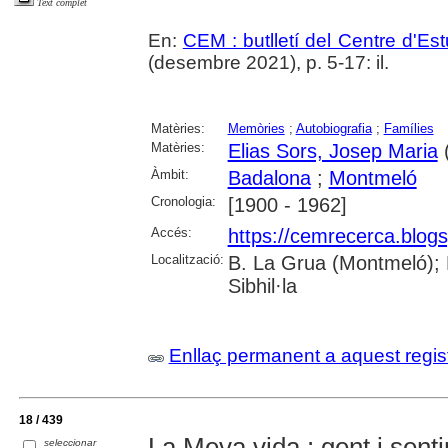
Text complet
En:
CEM : butlletí del Centre d'E
(desembre 2021), p. 5-17: il.
Matèries:
Memòries
;
Autobiografia
;
Famílies
Matèries:
Elias Sors, Josep Maria
(
Àmbit:
Badalona
;
Montmeló
Cronologia:
[1900 - 1962]
Accés:
https://cemrecerca.blogs
Localització:
B. La Grua (Montmeló); 
Sibhil·la
Enllaç permanent a aquest regis
18 / 439
La Meva vida : gent i sent
seleccionar