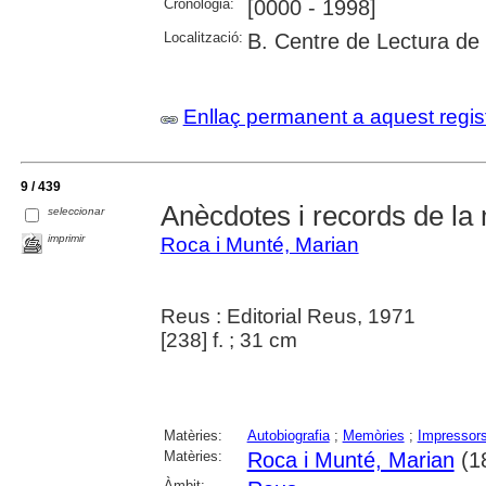
Cronologia:
[0000 - 1998]
Localització:
B. Centre de Lectura de
Enllaç permanent a aquest regis
9 / 439
Anècdotes i records de la
seleccionar
imprimir
Roca i Munté, Marian
Reus : Editorial Reus, 1971
[238] f. ; 31 cm
Matèries:
Autobiografia
;
Memòries
;
Impressor
Matèries:
Roca i Munté, Marian
(1
Àmbit: