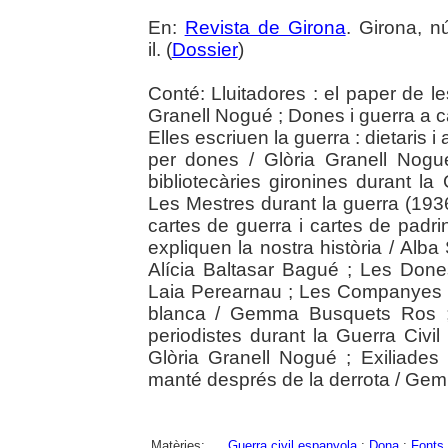
En:
Revista de Girona
. Girona, n
il. (
Dossier
)
Conté: Lluitadores : el paper de le
Granell Nogué ; Dones i guerra a c
Elles escriuen la guerra : dietaris i
per dones / Glòria Granell Nogué
bibliotecàries gironines durant la
Les Mestres durant la guerra (193
cartes de guerra i cartes de pad
expliquen la nostra història / Alba
Alícia Baltasar Bagué ; Les Done
Laia Perearnau ; Les Companyes del 
blanca / Gemma Busquets Ros ; 
periodistes durant la Guerra Civil
Glòria Granell Nogué ; Exiliades
manté després de la derrota / Ge
Matèries:
Guerra civil espanyola
;
Dona
;
Fonts