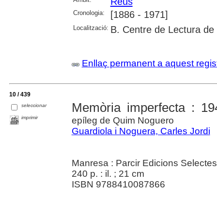
Reus
Cronologia:
[1886 - 1971]
Localització:
B. Centre de Lectura de
Enllaç permanent a aquest regis
10 / 439
Memòria imperfecta : 19
seleccionar
imprimir
epíleg de Quim Noguero
Guardiola i Noguera, Carles Jordi
Manresa : Parcir Edicions Selecte
240 p. : il. ; 21 cm
ISBN 9788410087866