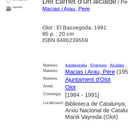
Del carnet d'un alcalde
/ Pe
imprimir
Macias i Arau, Pere
Olot : El Bassegoda, 1991
95 p. ; 20 cm
ISBN 8486239559
Matèries:
Autobiografia
;
Enginyers
;
Alcaldes
;
Matèries:
Macias i Arau, Pere
(1956
Matèries:
Ajuntament d'Olot
Àmbit:
Olot
Cronologia:
[1984 - 1991]
Localització:
Biblioteca de Catalunya;
Arxiu Nacional de Catalu
Marià Vayreda (Olot)