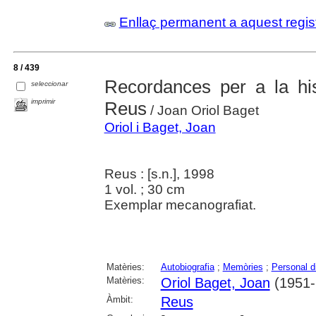
Enllaç permanent a aquest regis
8 / 439
Recordances per a la his
seleccionar
imprimir
Reus
/ Joan Oriol Baget
Oriol i Baget, Joan
Reus : [s.n.], 1998
1 vol. ; 30 cm
Exemplar mecanografiat.
Matèries:
Autobiografia
;
Memòries
;
Personal di
Matèries:
Oriol Baget, Joan
(1951-.
Àmbit:
Reus