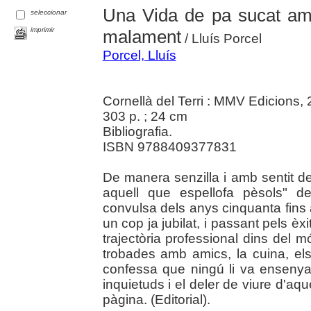
Una Vida de pa sucat amb
seleccionar
imprimir
malament
/ Lluís Porcel
Porcel, Lluís
Cornellà del Terri : MMV Edicions,
303 p. ; 24 cm
Bibliografia.
ISBN 9788409377831
De manera senzilla i amb sentit d
aquell que espellofa pèsols" d
convulsa dels anys cinquanta fins a
un cop ja jubilat, i passant pels èx
trajectòria professional dins del m
trobades amb amics, la cuina, els 
confessa que ningú li va ensenyar
inquietuds i el deler de viure d'aq
pàgina. (Editorial).