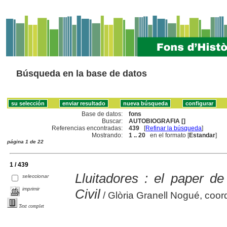
Búsqueda en la base de datos
Base de datos:
fons
Buscar:
AUTOBIOGRAFIA []
Referencias encontradas:
439
[
Refinar la búsqueda
]
Mostrando:
1 .. 20
en el formato [
Estandar
]
página 1 de 22
1 / 439
Lluitadores : el paper d
seleccionar
imprimir
Civil
/ Glòria Granell Nogué, coor
Text complet