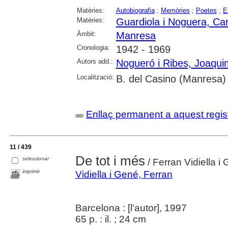
Matèries:
Autobiografia
;
Memòries
;
Poetes
;
E
Matèries:
Guardiola i Noguera, Car
Àmbit:
Manresa
Cronologia:
1942 - 1969
Autors add.:
Nogueró i Ribes, Joaqui
Localització:
B. del Casino (Manresa)
Enllaç permanent a aquest regis
11 / 439
De tot i més
seleccionar
/ Ferran Vidiella i
imprimir
Vidiella i Gené, Ferran
Barcelona : [l'autor], 1997
65 p. : il. ; 24 cm