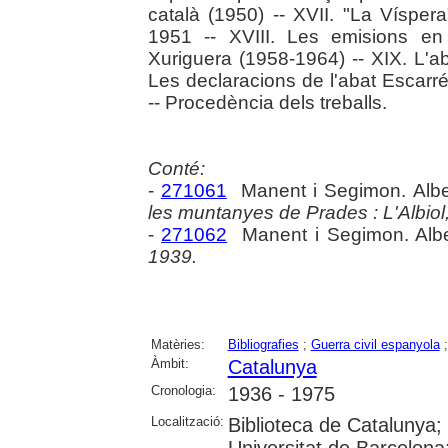
català (1950) -- XVII. "La Vísper
1951 -- XVIII. Les emisions e
Xuriguera (1958-1964) -- XIX. L'ab
Les declaracions de l'abat Escarr
-- Procedència dels treballs.
Conté:
-
271061
Manent i Segimon. Albe
les muntanyes de Prades : L'Albiol
-
271062
Manent i Segimon. Albe
1939.
Matèries:
Bibliografies
;
Guerra civil espanyola
Àmbit:
Catalunya
Cronologia:
1936 - 1975
Localització:
Biblioteca de Catalunya;