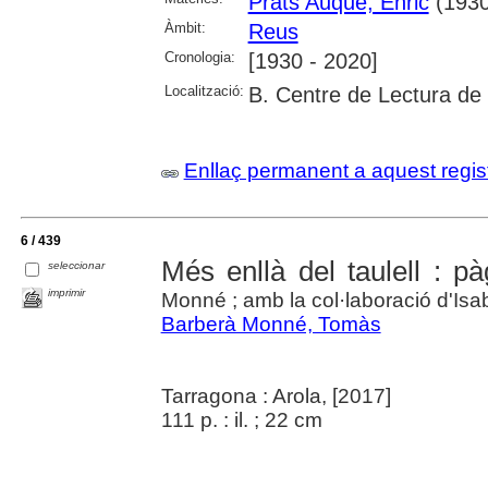
Prats Auqué, Enric
(1930
Àmbit:
Reus
Cronologia:
[1930 - 2020]
Localització:
B. Centre de Lectura de
Enllaç permanent a aquest regis
6 / 439
Més enllà del taulell : p
seleccionar
imprimir
Monné ; amb la col·laboració d'Isa
Barberà Monné, Tomàs
Tarragona : Arola, [2017]
111 p. : il. ; 22 cm