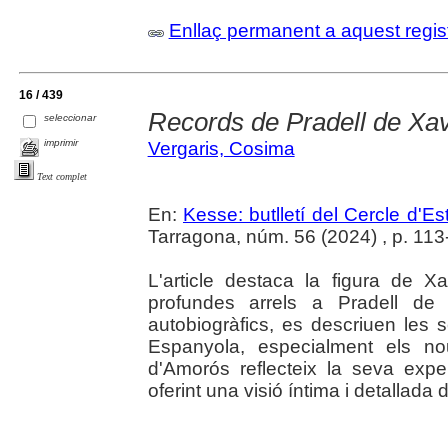
Enllaç permanent a aquest regis
16 / 439
Records de Pradell de Xa
seleccionar
imprimir
Vergaris, Cosima
Text complet
En:
Kesse: butlletí del Cercle d'Es
Tarragona, núm. 56 (2024) , p. 11
L'article destaca la figura de 
profundes arrels a Pradell de 
autobiogràfics, es descriuen les 
Espanyola, especialment els no
d'Amorós reflecteix la seva exper
oferint una visió íntima i detallada