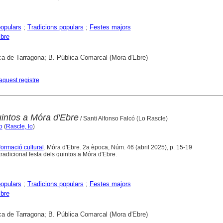
opulars
;
Tradicions populars
;
Festes majors
bre
ca de Tarragona; B. Pública Comarcal (Mora d'Ebre)
aquest registre
uintos a Móra d'Ebre
/ Santi Alfonso Falcó (Lo Rascle)
o
(
Rascle, lo
)
formació cultural
. Móra d'Ebre. 2a època, Núm. 46 (abril 2025), p. 15-19
radicional festa dels quintos a Móra d'Ebre.
opulars
;
Tradicions populars
;
Festes majors
bre
ca de Tarragona; B. Pública Comarcal (Mora d'Ebre)