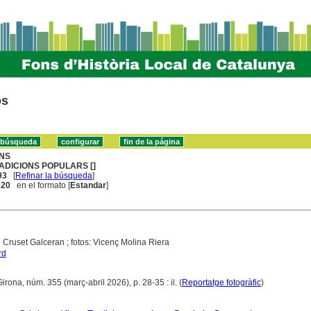
os
NS
ADICIONS POPULARS []
93
[
Refinar la búsqueda
]
. 20
en el formato [
Estandar
]
d Cruset Galceran ; fotos: Vicenç Molina Riera
rd
Girona, núm. 355 (març-abril 2026), p. 28-35 : il. (
Reportatge fotogràfic
)