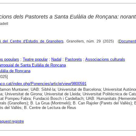
ions dels Pastorets a Santa Eulàlia de Ronçana: noran
adell
i del Centre d'Estudis de Granollers
. Granollers, núm. 29 (2025) (
Document
ns populars
;
Teatre popular
;
Nadal
;
Pastorets
;
Associacions culturals
rroquial de Santa Eulàlia de Ronçana
làlia de Ronçana
2025]
raco.cat/index.php/Ponencies/article/view/9800591
 Ramon Muntaner; UAB: Sibhil·la; Universitat de Barcelona; Universitat Autòn
a; Universitat de Girona; Universitat de Lleida; Universitat Politècnica de Cat
tat Pompeu Fabra; Fundació Bosch i Cardellach; UAB: Humanitats (Hemerote
als (Granollers); B. La Grua (Montmeló); B. Can Rajoler (Parets del Vallès); 
s del Vallès; B. Centre de Lectura de Reus
aquest registre