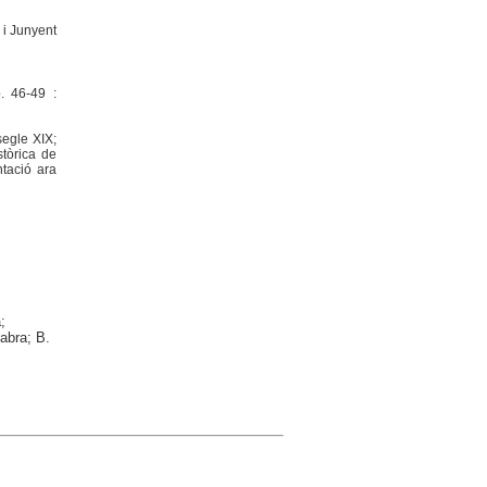
 i Junyent
. 46-49 :
segle XIX;
stòrica de
ntació ara
;
Fabra; B.