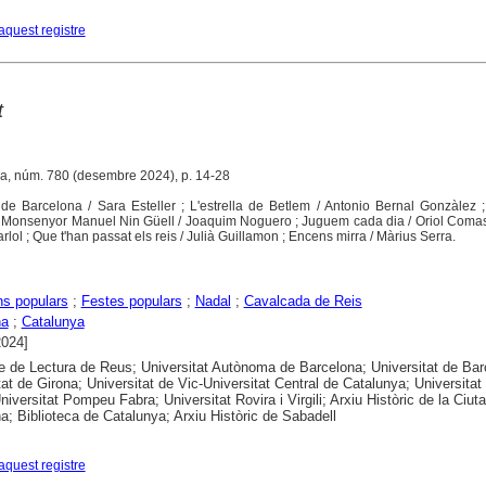
aquest registre
t
na, núm. 780 (desembre 2024), p. 14-28
de Barcelona / Sara Esteller ; L'estrella de Betlem / Antonio Bernal Gonzàlez 
 Monsenyor Manuel Nin Güell / Joaquim Noguero ; Juguem cada dia / Oriol Comas
lol ; Que t'han passat els reis / Julià Guillamon ; Encens mirra / Màrius Serra.
ns populars
;
Festes populars
;
Nadal
;
Cavalcada de Reis
na
;
Catalunya
2024]
e de Lectura de Reus; Universitat Autònoma de Barcelona; Universitat de Bar
tat de Girona; Universitat de Vic-Universitat Central de Catalunya; Universitat
niversitat Pompeu Fabra; Universitat Rovira i Virgili; Arxiu Històric de la Ciuta
a; Biblioteca de Catalunya; Arxiu Històric de Sabadell
aquest registre