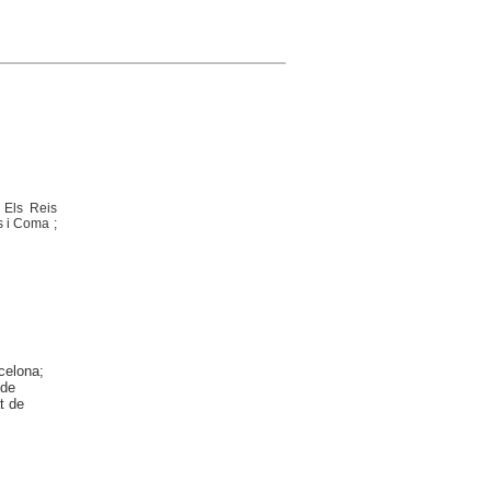
; Els Reis
 i Coma ;
celona;
 de
t de