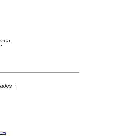
ècnica
-
ades i
stes