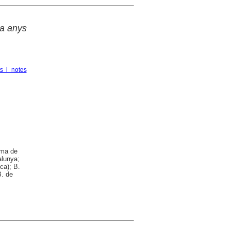
ta anys
s i notes
oma de
alunya;
ca); B.
B. de