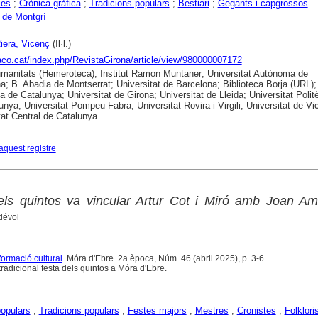
ies
;
Crònica gràfica
;
Tradicions populars
;
Bestiari
;
Gegants i capgrossos
a de Montgrí
iera, Vicenç
(Il·l.)
raco.cat/index.php/RevistaGirona/article/view/980000007172
anitats (Hemeroteca); Institut Ramon Muntaner; Universitat Autònoma de
a; B. Abadia de Montserrat; Universitat de Barcelona; Biblioteca Borja (URL);
ca de Catalunya; Universitat de Girona; Universitat de Lleida; Universitat Polit
unya; Universitat Pompeu Fabra; Universitat Rovira i Virgili; Universitat de Vic
tat Central de Catalunya
aquest registre
els quintos va vincular Artur Cot i Miró amb Joan Am
dévol
formació cultural
. Móra d'Ebre. 2a època, Núm. 46 (abril 2025), p. 3-6
radicional festa dels quintos a Móra d'Ebre.
opulars
;
Tradicions populars
;
Festes majors
;
Mestres
;
Cronistes
;
Folklori