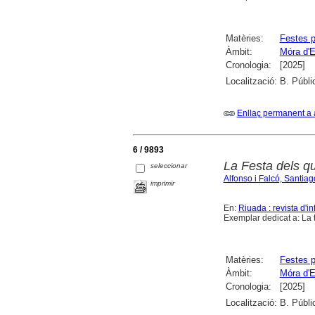
Matèries:
Festes p
Àmbit:
Móra d'E
Cronologia:
[2025]
Localització:
B. Públi
Enllaç permanent a 
6 / 9893
La Festa dels q
seleccionar
Alfonso i Falcó, Santiag
imprimir
En:
Riuada : revista d'in
Exemplar dedicat a: La t
Matèries:
Festes p
Àmbit:
Móra d'E
Cronologia:
[2025]
Localització:
B. Públi