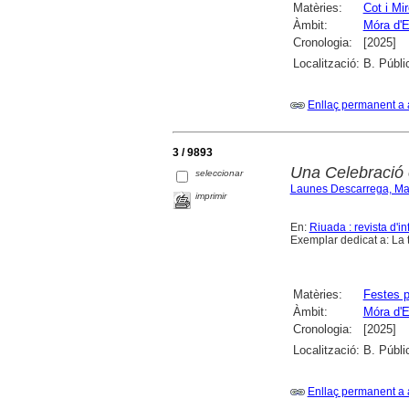
Matèries:
Cot i Mir
Àmbit:
Móra d'E
Cronologia:
[2025]
Localització:
B. Públi
Enllaç permanent a 
3 / 9893
Una Celebració
seleccionar
Launes Descarrega, Ma
imprimir
En:
Riuada : revista d'in
Exemplar dedicat a: La t
Matèries:
Festes p
Àmbit:
Móra d'E
Cronologia:
[2025]
Localització:
B. Públi
Enllaç permanent a 