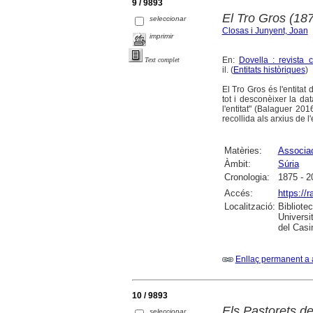
9 / 9893
El Tro Gros (187
seleccionar
Closas i Junyent, Joan
imprimir
En:
Dovella : revista 
Text complet
il. (
Entitats històriques
)
El Tro Gros és l'entitat
tot i desconèixer la da
l'entitat" (Balaguer 201
recollida als arxius de l'e
Matèries:
Associa
Àmbit:
Súria
Cronologia:
1875 - 2
Accés:
https://
Localització:
Bibliote
Universi
del Casi
Enllaç permanent a 
10 / 9893
Els Pastorets d
seleccionar