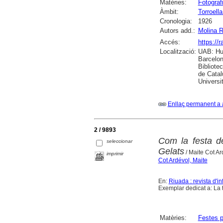
Matèries:
Fotograf
Àmbit:
Torroell
Cronologia:
1926
Autors add.:
Molina R
Accés:
https://
Localització:
UAB: Hum
Barcelon
Bibliote
de Catal
Universi
Enllaç permanent a 
2 / 9893
Com la festa d
seleccionar
Gelats
/ Maite Cot Ar
imprimir
Cot Ardévol, Maite
En:
Riuada : revista d'in
Exemplar dedicat a: La t
Matèries:
Festes p