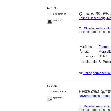
4 / 9893
Quintos 69. Els 
seleccionar
Launes Descarrega, Ma
imprimir
En:
Riuada : revista d'in
Exemplar dedicat a: La t
Matèries:
Festes p
Àmbit:
Móra d'E
Cronologia:
[1969]
Localització:
B. Públi
Enllaç permanent a 
5 / 9893
Festa dels quint
seleccionar
Navarro Bonilla, Diego
imprimir
En:
Riuada : revista d'in
Exemplar dedicat a: La t