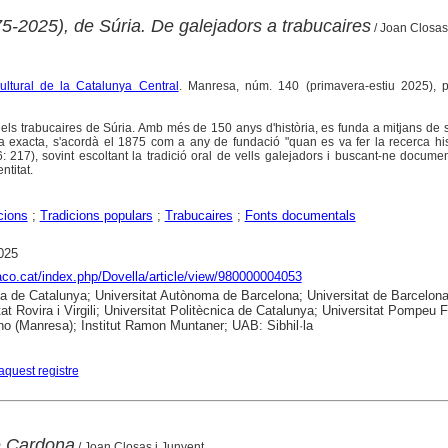
5-2025), de Súria. De galejadors a trabucaires
/ Joan Closas
cultural de la Catalunya Central
. Manresa, núm. 140 (primavera-estiu 2025), p
 dels trabucaires de Súria. Amb més de 150 anys d'història, es funda a mitjans de 
ta exacta, s'acordà el 1875 com a any de fundació "quan es va fer la recerca hi
6: 217), sovint escoltant la tradició oral de vells galejadors i buscant-ne docume
ntitat.
cions
;
Tradicions populars
;
Trabucaires
;
Fonts documentals
025
raco.cat/index.php/Dovella/article/view/980000004053
ca de Catalunya; Universitat Autònoma de Barcelona; Universitat de Barcelona
tat Rovira i Virgili; Universitat Politècnica de Catalunya; Universitat Pompeu 
no (Manresa); Institut Ramon Muntaner; UAB: Sibhil·la
aquest registre
e Cardona
/ Joan Closas i Junyent