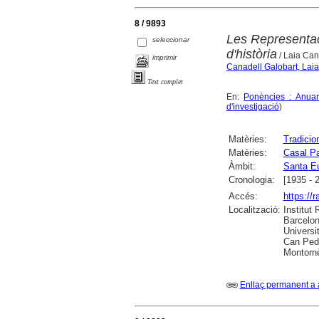
8 / 9893
Les Representac
seleccionar
d'història
/ Laia Can
imprimir
Canadell Galobart, Laia
Text complet
En:
Ponències : Anuar
d'investigació
)
Matèries:
Tradicio
Matèries:
Casal Pa
Àmbit:
Santa Eu
Cronologia:
[1935 - 
Accés:
https://
Localització:
Institut
Barcelon
Universi
Can Pedr
Montornè
Enllaç permanent a 