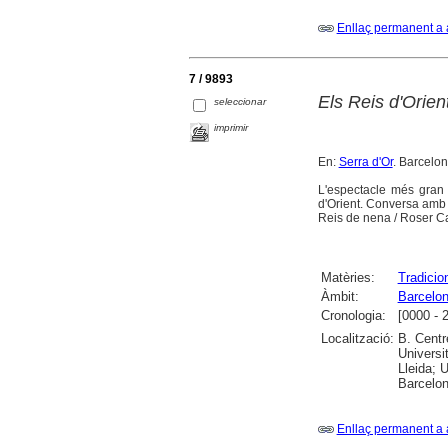
Enllaç permanent a 
7 / 9893
Els Reis d'Orien
seleccionar
imprimir
En:
Serra d'Or
. Barcelo
L'espectacle més gran 
d'Orient. Conversa amb
Reis de nena / Roser Car
Matèries:
Tradicio
Àmbit:
Barcelo
Cronologia:
[0000 - 
Localització:
B. Centr
Universi
Lleida; U
Barcelon
Enllaç permanent a 