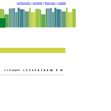
português
|
english
|
français
|
català
ir a la página