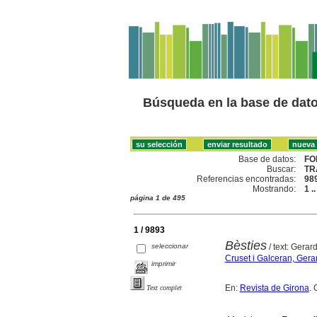
Búsqueda en la base de dat
Base de datos:
FO
Buscar:
TR
Referencias encontradas:
98
Mostrando:
1 .
página 1 de 495
1 / 9893
Bèsties
seleccionar
/ text: Gerar
Cruset i Galceran, Gera
imprimir
En:
Revista de Girona
. 
Text complet