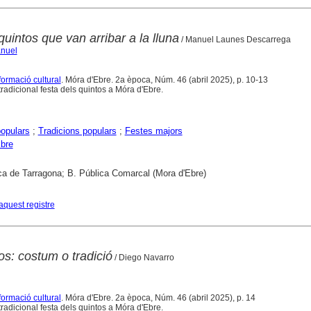
quintos que van arribar a la lluna
/ Manuel Launes Descarrega
nuel
formació cultural
. Móra d'Ebre. 2a època, Núm. 46 (abril 2025), p. 10-13
radicional festa dels quintos a Móra d'Ebre.
opulars
;
Tradicions populars
;
Festes majors
bre
ca de Tarragona; B. Pública Comarcal (Mora d'Ebre)
aquest registre
os: costum o tradició
/ Diego Navarro
formació cultural
. Móra d'Ebre. 2a època, Núm. 46 (abril 2025), p. 14
radicional festa dels quintos a Móra d'Ebre.