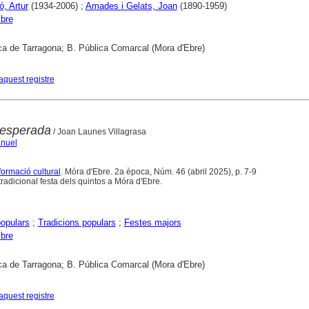
ó, Artur
(1934-2006) ;
Amades i Gelats, Joan
(1890-1959)
bre
ca de Tarragona; B. Pública Comarcal (Mora d'Ebre)
aquest registre
 esperada
/ Joan Launes Villagrasa
nuel
formació cultural
. Móra d'Ebre. 2a època, Núm. 46 (abril 2025), p. 7-9
radicional festa dels quintos a Móra d'Ebre.
opulars
;
Tradicions populars
;
Festes majors
bre
ca de Tarragona; B. Pública Comarcal (Mora d'Ebre)
aquest registre