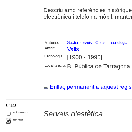
Descriu amb referències històriques 
electrònica i telefonia mòbil, mante
Matèries:
Sector serveis
;
Oficis
;
Tecnologia
Àmbit:
Valls
Cronologia:
[1900 - 1996]
Localització:
B. Pública de Tarragona
Enllaç permanent a aquest regis
8 / 148
Serveis d'estètica
seleccionar
imprimir