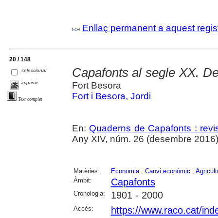
Enllaç permanent a aquest regis
20 / 148
Capafonts al segle XX. De 
seleccionar
imprimir
Fort Besora
Fort i Besora, Jordi
Text complet
En:
Quaderns de Capafonts : revis
Any XIV, núm. 26 (desembre 2016),
Matèries:
Economia
;
Canvi econòmic
;
Agricult
Àmbit:
Capafonts
Cronologia:
1901 - 2000
Accés:
https://www.raco.cat/ind