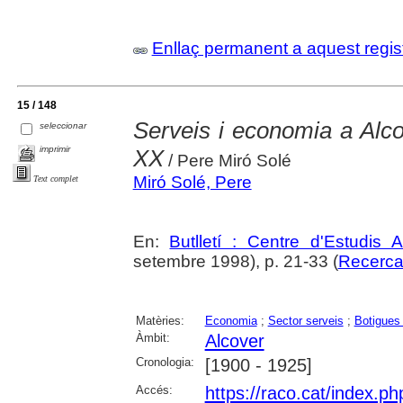
Enllaç permanent a aquest regis
15 / 148
Serveis i economia a Alco
seleccionar
imprimir
XX
/ Pere Miró Solé
Miró Solé, Pere
Text complet
En:
Butlletí : Centre d'Estudis 
setembre 1998), p. 21-33 (
Recerc
Matèries:
Economia
;
Sector serveis
;
Botigues
Àmbit:
Alcover
Cronologia:
[1900 - 1925]
Accés:
https://raco.cat/index.ph