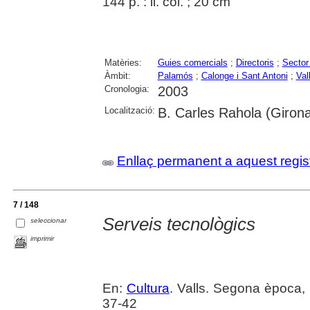
144 p. : il. col. ; 20 cm
Matèries:
Guies comercials
;
Directoris
;
Sector
Àmbit:
Palamós
;
Calonge i Sant Antoni
;
Val
Cronologia:
2003
Localització:
B. Carles Rahola (Giron
Enllaç permanent a aquest regis
7 / 148
Serveis tecnològics
seleccionar
imprimir
En:
Cultura
. Valls. Segona època, 
37-42