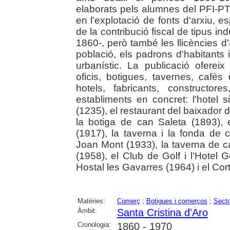
elaborats pels alumnes del PFI-PTT
en l'explotació de fonts d'arxiu, 
de la contribució fiscal de tipus indu
1860-, però també les llicències d
població, els padrons d'habitants 
urbanístic. La publicació oferei
oficis, botigues, tavernes, cafès 
hotels, fabricants, constructor
establiments en concret: l'hotel s
(1235), el restaurant del baixador d
la botiga de can Saleta (1893), 
(1917), la taverna i la fonda de 
Joan Mont (1933), la taverna de c
(1958), el Club de Golf i l'Hotel 
Hostal les Gavarres (1964) i el Cort
Matèries:
Comerç
;
Botigues i comerços
;
Secto
Àmbit:
Santa Cristina d'Aro
Cronologia:
1860 - 1970