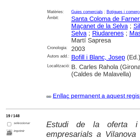
Matèries:
Guies comercials
;
Botigues i comerç
Àmbit:
Santa Coloma de Farner
Maçanet de la Selva
;
Si
Selva
;
Riudarenes
;
Mas
Martí Sapresa
Cronologia:
2003
Autors add.:
Bofill i Blanc, Josep
(Ed.
Localització:
B. Carles Rahola (Girona
(Caldes de Malavella)
Enllaç permanent a aquest regis
19 / 148
Estudi de la oferta 
seleccionar
imprimir
empresarials a Vilanova 