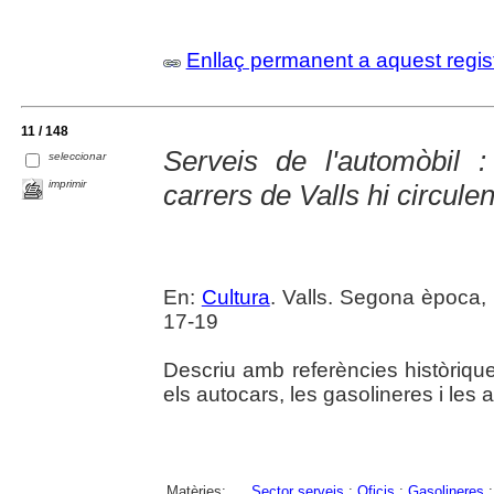
Enllaç permanent a aquest regis
11 / 148
Serveis de l'automòbil 
seleccionar
imprimir
carrers de Valls hi circule
En:
Cultura
. Valls. Segona època, 
17-19
Descriu amb referències històrique
els autocars, les gasolineres i les 
Matèries:
Sector serveis
;
Oficis
;
Gasolineres