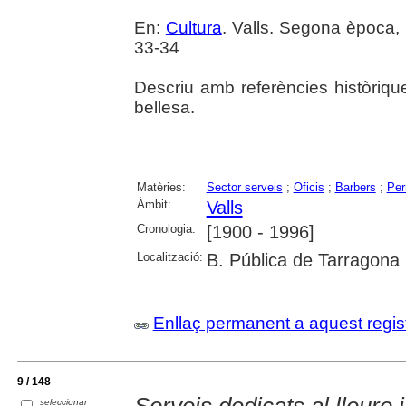
En:
Cultura
. Valls. Segona època, 
33-34
Descriu amb referències històrique
bellesa.
Matèries:
Sector serveis
;
Oficis
;
Barbers
;
Per
Àmbit:
Valls
Cronologia:
[1900 - 1996]
Localització:
B. Pública de Tarragona
Enllaç permanent a aquest regis
9 / 148
Serveis dedicats al lleure 
seleccionar