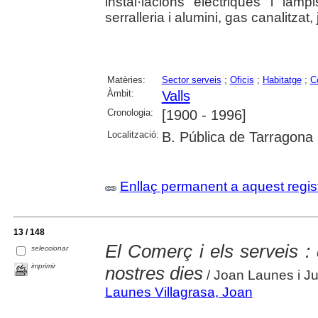
instal·lacions elèctriques i lampis
serralleria i alumini, gas canalitzat, 
Matèries:
Sector serveis
;
Oficis
;
Habitatge
;
C
Àmbit:
Valls
Cronologia:
[1900 - 1996]
Localització:
B. Pública de Tarragona
Enllaç permanent a aquest regis
13 / 148
El Comerç i els serveis : 
seleccionar
imprimir
nostres dies
/ Joan Launes i Ju
Launes Villagrasa, Joan