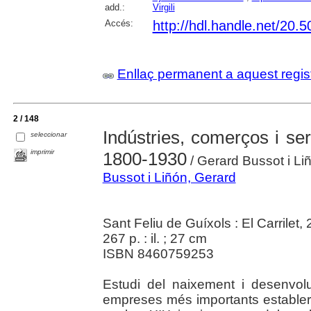
add.:
Virgili
Accés:
http://hdl.handle.net/20
Enllaç permanent a aquest regis
2 / 148
Indústries, comerços i ser
seleccionar
imprimir
1800-1930
/ Gerard Bussot i Li
Bussot i Liñón, Gerard
Sant Feliu de Guíxols : El Carrilet,
267 p. : il. ; 27 cm
ISBN 8460759253
Estudi del naixement i desenvolu
empreses més importants establert