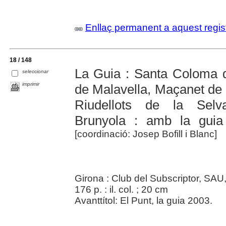
Enllaç permanent a aquest regis
18 / 148
La Guia : Santa Coloma d
seleccionar
imprimir
de Malavella, Maçanet de l
Riudellots de la Selv
Brunyola : amb la guia
[coordinació: Josep Bofill i Blanc]
Girona : Club del Subscriptor, SAU,
176 p. : il. col. ; 20 cm
Avanttítol: El Punt, la guia 2003.