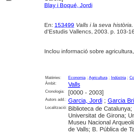
Blay i Boqué, Jordi
En:
153499
Valls i la seva història. 
d'Estudis Vallencs, 2003. p. 103-1
Inclou informació sobre agricultura,
Matèries:
Economia
;
Agricultura
;
Indústria
;
Co
Àmbit:
Valls
Cronologia:
[0000 - 2003]
Autors add.:
Garcia, Jordi
;
Garcia Br
Localització:
Biblioteca de Catalunya;
Universitat de Girona; Uni
Museu Nacional Arqueolò
de Valls; B. Pública de T