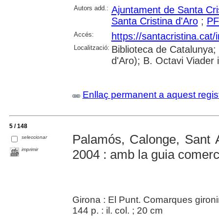
Autors add.:
Ajuntament de Santa Cris
Santa Cristina d'Aro
;
PF
Accés:
https://santacristina.ca
Localització:
Biblioteca de Catalunya;
d'Aro); B. Octavi Viader 
Enllaç permanent a aquest regis
5 / 148
Palamós, Calonge, Sant An
seleccionar
imprimir
2004 : amb la guia comer
Girona : El Punt. Comarques gironi
144 p. : il. col. ; 20 cm