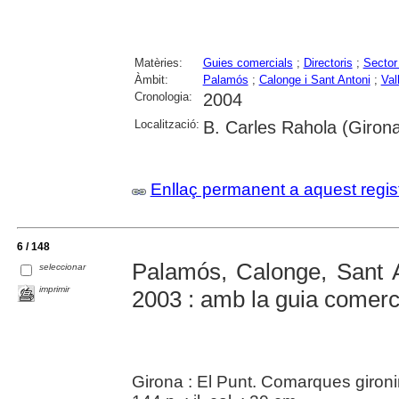
Matèries:
Guies comercials
;
Directoris
;
Sector
Àmbit:
Palamós
;
Calonge i Sant Antoni
;
Val
Cronologia:
2004
Localització:
B. Carles Rahola (Girona
Enllaç permanent a aquest regis
6 / 148
Palamós, Calonge, Sant An
seleccionar
imprimir
2003 : amb la guia comer
Girona : El Punt. Comarques gironi