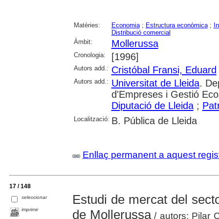
Matèries:
Economia
;
Estructura econòmica
;
In
Distribució comercial
Àmbit:
Mollerussa
Cronologia:
[1996]
Autors add.:
Cristóbal Fransi, Eduard
Autors add.:
Universitat de Lleida
. De
d'Empreses i Gestió Eco
Diputació de Lleida
;
Pat
Localització:
B. Pública de Lleida
Enllaç permanent a aquest regis
17 / 148
Estudi de mercat del secto
seleccionar
imprimir
de Mollerussa
/ autors: Pilar