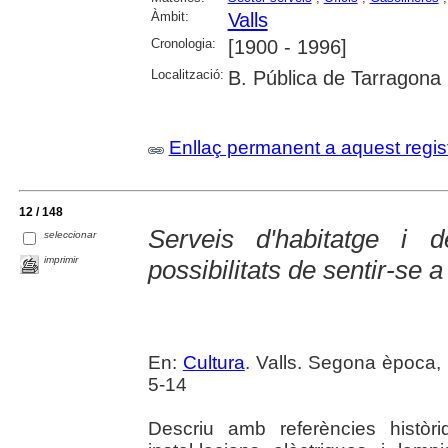
Àmbit:
Valls
Cronologia:
[1900 - 1996]
Localització:
B. Pública de Tarragona
Enllaç permanent a aquest regis
12 / 148
Serveis d'habitatge i 
seleccionar
imprimir
possibilitats de sentir-se 
En:
Cultura
. Valls. Segona època, 
5-14
Descriu amb referències històr