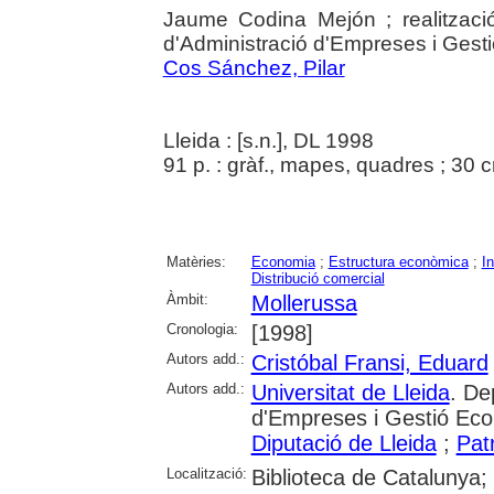
Jaume Codina Mejón ; realització
d'Administració d'Empreses i Gest
Cos Sánchez, Pilar
Lleida : [s.n.], DL 1998
91 p. : gràf., mapes, quadres ; 30 
Matèries:
Economia
;
Estructura econòmica
;
In
Distribució comercial
Àmbit:
Mollerussa
Cronologia:
[1998]
Autors add.:
Cristóbal Fransi, Eduard
Autors add.:
Universitat de Lleida
. De
d'Empreses i Gestió Eco
Diputació de Lleida
;
Pat
Localització:
Biblioteca de Catalunya; 