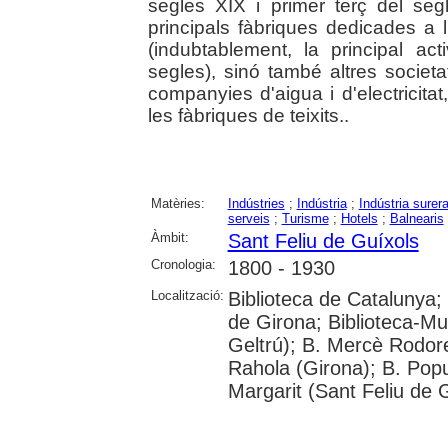
segles XIX i primer terç del seg
principals fàbriques dedicades a l
(indubtablement, la principal ac
segles), sinó també altres societa
companyies d'aigua i d'electricitat
les fàbriques de teixits..
Matèries:
Indústries
;
Indústria
;
Indústria surer
serveis
;
Turisme
;
Hotels
;
Balnearis
Àmbit:
Sant Feliu de Guíxols
Cronologia:
1800 - 1930
Localització:
Biblioteca de Catalunya; 
de Girona; Biblioteca-Mu
Geltrú); B. Mercè Rodore
Rahola (Girona); B. Popul
Margarit (Sant Feliu de 