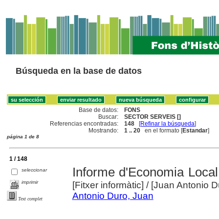
Búsqueda en la base de datos
Base de datos:
FONS
Buscar:
SECTOR SERVEIS []
Referencias encontradas:
148
[
Refinar la búsqueda
]
Mostrando:
1 .. 20
en el formato [
Estandar
]
página 1 de 8
1 / 148
Informe d'Economia Local
seleccionar
imprimir
[Fitxer informàtic]
/ [Juan Antonio D
Antonio Duro, Juan
Text complet