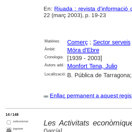
En:
Riuada : revista d'informació c
22 (març 2003), p. 19-23
Matèries:
Comerç
;
Sector serveis
Àmbit:
Móra d'Ebre
Cronologia:
[1939 - 2003]
Autors add.:
Monfort Tena, Julio
Localització:
B. Pública de Tarragona
Enllaç permanent a aquest regis
14 / 148
Les Activitats econòmiqu
seleccionar
imprimir
García]