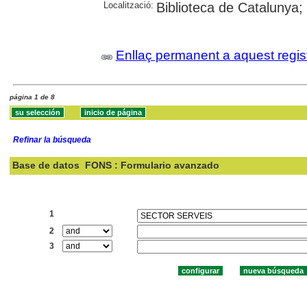
Localització:
Biblioteca de Catalunya;
Enllaç permanent a aquest regis
página 1 de 8
Refinar la búsqueda
Base de datos
FONS : Formulario avanzado
Buscar:
1
2
3