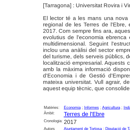
[Tarragona] : Universitat Rovira i Vir
El lector té a les mans una nova 
regional de les Terres de l'Ebre, 
2017. Com sempre fins ara, aquesta
evolutius de l'economia ebrenca
multidimensional. Seguint l'estr
inclou una anàlisi del sector empres
del turisme, dels serveis públics, 
localització empresarial. Aquests c
amb la màxima informació dispon
d'Economia i de Gestió d'Empre
mateixa universitat. Vull agrair, d
aquest equip tècnic, que consolide
Matèries:
Economia
;
Informes
;
Agricultura
;
Indú
Àmbit:
Terres de l'Ebre
Cronologia:
2017
Autors
Ajuntament de Tortosa
;
Diputació de T