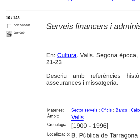
10 / 148
Serveis financers i adminis
seleccionar
imprimir
En:
Cultura
. Valls. Segona època, 
21-23
Descriu amb referències histò
asseurances i missatgeria.
Matèries:
Sector serveis
;
Oficis
;
Bancs
;
Caixe
Àmbit:
Valls
Cronologia:
[1900 - 1996]
Localització:
B. Pública de Tarragona