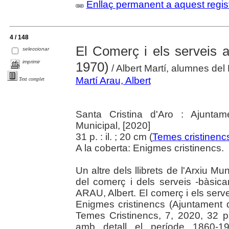
Enllaç permanent a aquest regis
4 / 148
El Comerç i els serveis a
seleccionar
imprimir
1970)
/ Albert Martí, alumnes del
Martí Arau, Albert
Text complet
Santa Cristina d'Aro : Ajuntam
Municipal, [2020]
31 p. : il. ; 20 cm (
Temes cristinenc
A la coberta: Enigmes cristinencs.
Un altre dels llibrets de l'Arxiu M
del comerç i dels serveis -bàsica
ARAU, Albert. El comerç i els serv
Enigmes cristinencs (Ajuntament d
Temes Cristinencs, 7, 2020, 32 p
amb detall el període 1860-1