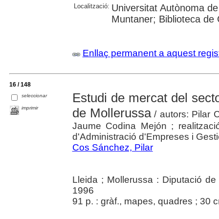
Localització:
Universitat Autònoma de
Muntaner; Biblioteca de
Enllaç permanent a aquest regis
16 / 148
Estudi de mercat del secto
seleccionar
imprimir
de Mollerussa
/ autors: Pilar
Jaume Codina Mejón ; realització
d'Administració d'Empreses i Gest
Cos Sánchez, Pilar
Lleida ; Mollerussa : Diputació de
1996
91 p. : gràf., mapes, quadres ; 30 