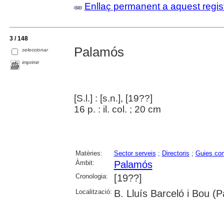
Enllaç permanent a aquest regis
3 / 148
Palamós
seleccionar
imprimir
[S.l.] : [s.n.], [19??]
16 p. : il. col. ; 20 cm
Matèries:
Sector serveis
;
Directoris
;
Guies com
Àmbit:
Palamós
Cronologia:
[19??]
Localització:
B. Lluís Barceló i Bou (