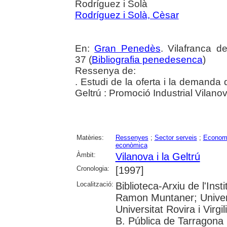
Rodríguez i Solà
Rodríguez i Solà, Cèsar
En:
Gran Penedès
. Vilafranca 
37 (
Bibliografia penedesenca
)
Ressenya de:
. Estudi de la oferta i la demanda 
Geltrú : Promoció Industrial Vilano
Matèries:
Ressenyes
;
Sector serveis
;
Econom
econòmica
Àmbit:
Vilanova i la Geltrú
Cronologia:
[1997]
Localització:
Biblioteca-Arxiu de l'Inst
Ramon Muntaner; Univer
Universitat Rovira i Virgil
B. Pública de Tarragona