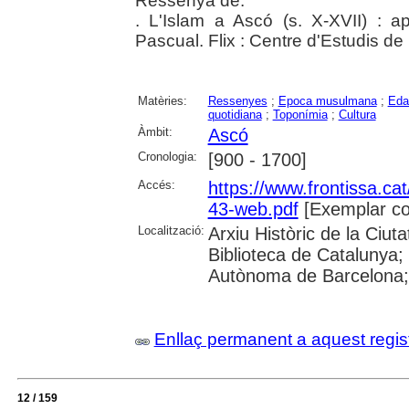
Ressenya de:
. L'Islam a Ascó (s. X-XVII) : a
Pascual. Flix : Centre d'Estudis de
Matèries:
Ressenyes
;
Epoca musulmana
;
Eda
quotidiana
;
Toponímia
;
Cultura
Àmbit:
Ascó
Cronologia:
[900 - 1700]
Accés:
https://www.frontissa.cat
43-web.pdf
[Exemplar co
Localització:
Arxiu Històric de la Ciu
Biblioteca de Catalunya;
Autònoma de Barcelona; 
Enllaç permanent a aquest regis
12 / 159