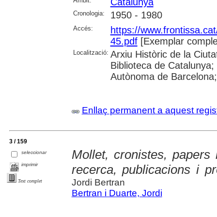
Àmbit:
Catalunya
Cronologia:
1950 - 1980
Accés:
https://www.frontissa.cat
45.pdf
[Exemplar comple
Localització:
Arxiu Històric de la Ciu
Biblioteca de Catalunya;
Autònoma de Barcelona;
Enllaç permanent a aquest regis
3 / 159
Mollet, cronistes, papers 
seleccionar
imprimir
recerca, publicacions i pr
Jordi Bertran
Text complet
Bertran i Duarte, Jordi