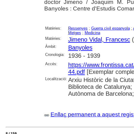
doctor Jimeno / Joaquim M. Puig
Banyoles : Centre d'Estudis Coma
Matèries:
Ressenyes
;
Guerra civil espanyola
;
Metges
;
Medicina
Matèries:
Jimeno Vidal, Francesc
(
Àmbit:
Banyoles
Cronologia:
1936 - 1939
Accés:
https://www.frontissa.cat
44.pdf
[Exemplar comple
Localització:
Arxiu Històric de la Ciu
Biblioteca de Catalunya;
Autònoma de Barcelona; 
Enllaç permanent a aquest regis
8 / 159