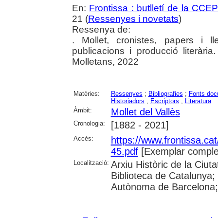
En:
Frontissa : butlletí de la CCE
21 (
Ressenyes i novetats
)
Ressenya de:
. Mollet, cronistes, papers i l
publicacions i producció literària
Molletans, 2022
Matèries:
Ressenyes
;
Bibliografies
;
Fonts doc
Historiadors
;
Escriptors
;
Literatura
Àmbit:
Mollet del Vallès
Cronologia:
[1882 - 2021]
Accés:
https://www.frontissa.cat
45.pdf
[Exemplar comple
Localització:
Arxiu Històric de la Ciu
Biblioteca de Catalunya;
Autònoma de Barcelona;