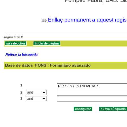
Pompeu Fabra; UAB: Sibh
Enllaç permanent a aquest regis
página 1 de 8
Refinar la búsqueda
Base de datos
FONS : Formulario avanzado
Buscar:
1
2
3