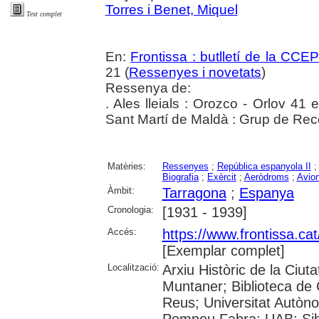
Torres i Benet, Miquel
Text complet
En:
Frontissa : butlletí de la CCE
21 (
Ressenyes i novetats
)
Ressenya de:
. Ales lleials : Orozco - Orlov 41 
Sant Martí de Maldà : Grup de Rec
Matèries:
Ressenyes
;
República espanyola II
Biografia
;
Exèrcit
;
Aeròdroms
;
Avio
Àmbit:
Tarragona
;
Espanya
Cronologia:
[1931 - 1939]
Accés:
https://www.frontissa.ca
[Exemplar complet]
Localització:
Arxiu Històric de la Ciut
Muntaner; Biblioteca de 
Reus; Universitat Autòno