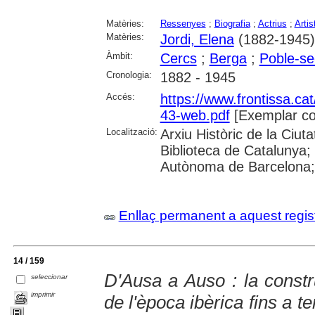
Matèries:
Ressenyes
;
Biografia
;
Actrius
;
Artis
Matèries:
Jordi, Elena
(1882-1945)
Àmbit:
Cercs
;
Berga
;
Poble-se
Cronologia:
1882 - 1945
Accés:
https://www.frontissa.cat
43-web.pdf
[Exemplar co
Localització:
Arxiu Històric de la Ciu
Biblioteca de Catalunya;
Autònoma de Barcelona; 
Enllaç permanent a aquest regis
14 / 159
D'Ausa a Auso : la constru
seleccionar
imprimir
de l'època ibèrica fins a t