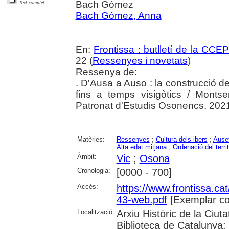
Bach Gómez
Text complet
Bach Gómez, Anna
En:
Frontissa : butlletí de la CCE
22 (
Ressenyes i novetats
)
Ressenya de:
. D'Ausa a Auso : la construcció del
fins a temps visigòtics / Monts
Patronat d'Estudis Osonencs, 202
Matèries:
Ressenyes
;
Cultura dels ibers
;
Ause
Alta edat mitjana
;
Ordenació del territ
Àmbit:
Vic
;
Osona
Cronologia:
[0000 - 700]
Accés:
https://www.frontissa.cat
43-web.pdf
[Exemplar co
Localització:
Arxiu Històric de la Ciu
Biblioteca de Catalunya;