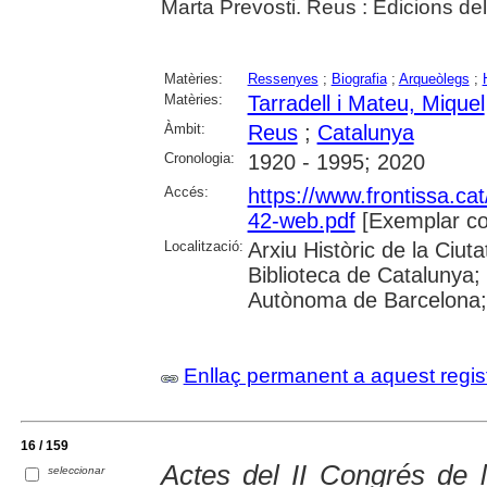
Marta Prevosti. Reus : Edicions de
Matèries:
Ressenyes
;
Biografia
;
Arqueòlegs
;
Matèries:
Tarradell i Mateu, Miquel
Àmbit:
Reus
;
Catalunya
Cronologia:
1920 - 1995; 2020
Accés:
https://www.frontissa.cat
42-web.pdf
[Exemplar co
Localització:
Arxiu Històric de la Ciu
Biblioteca de Catalunya;
Autònoma de Barcelona; 
Enllaç permanent a aquest regis
16 / 159
Actes del II Congrés de l
seleccionar