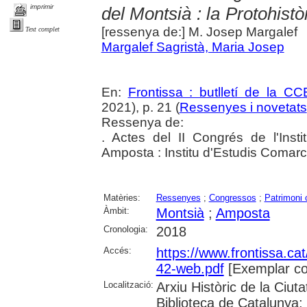
imprimir
del Montsià : la Protohist
[ressenya de:] M. Josep Margalef
Text complet
Margalef Sagristà, Maria Josep
En:
Frontissa : butlletí de la C
2021), p. 21 (
Ressenyes i novetats
Ressenya de:
. Actes del II Congrés de l'Inst
Amposta : Institu d'Estudis Comarc
Matèries:
Ressenyes
;
Congressos
;
Patrimoni c
Àmbit:
Montsià
;
Amposta
Cronologia:
2018
Accés:
https://www.frontissa.cat
42-web.pdf
[Exemplar co
Localització:
Arxiu Històric de la Ciu
Biblioteca de Catalunya;