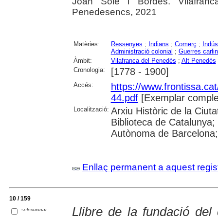
Joan Solé i Bordes. Vilafranca
Penedesencs, 2021
Matèries:
Ressenyes
;
Indians
;
Comerç
;
Indús
Administració colonial
;
Guerres carli
Àmbit:
Vilafranca del Penedès
;
Alt Penedès
Cronologia:
[1778 - 1900]
Accés:
https://www.frontissa.cat
44.pdf
[Exemplar comple
Localització:
Arxiu Històric de la Ciu
Biblioteca de Catalunya;
Autònoma de Barcelona; 
Enllaç permanent a aquest regis
10 / 159
Llibre de la fundació de
seleccionar