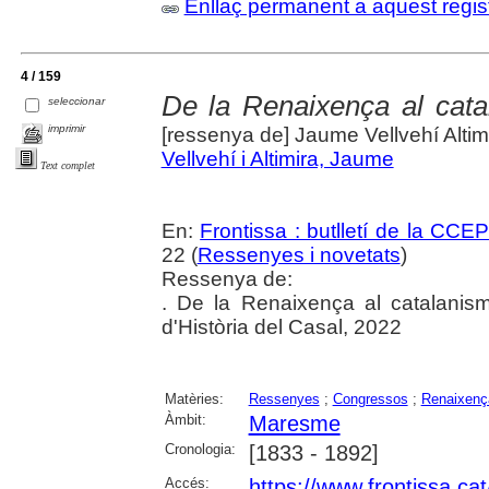
Enllaç permanent a aquest regis
4 / 159
De la Renaixença al cata
seleccionar
imprimir
[ressenya de] Jaume Vellvehí Altim
Vellvehí i Altimira, Jaume
Text complet
En:
Frontissa : butlletí de la CCE
22 (
Ressenyes i novetats
)
Ressenya de:
. De la Renaixença al catalanis
d'Història del Casal, 2022
Matèries:
Ressenyes
;
Congressos
;
Renaixenç
Àmbit:
Maresme
Cronologia:
[1833 - 1892]
Accés:
https://www.frontissa.cat