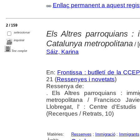
Enllaç permanent a aquest regis
2 / 159
Els Altres parroquians : 
seleccionar
imprimir
Catalunya metropolitana
/ 
Sáiz, Karina
Text complet
En:
Frontissa : butlletí de la CCE
21 (
Ressenyes i novetats
)
Ressenya de:
. Els Altres parroquians : imm
metropolitana / Francisco Javi
Llobregat, l' : Centre d'Estudi
(Recerques / Retrats, 10)
Matèries:
Ressenyes
;
Immigració
;
Immigrants