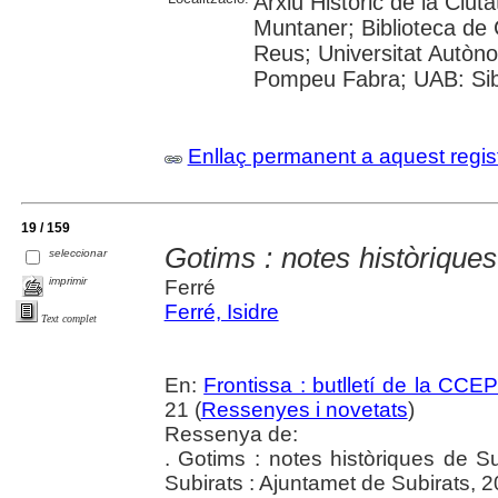
Arxiu Històric de la Ciut
Muntaner; Biblioteca de 
Reus; Universitat Autòno
Pompeu Fabra; UAB: Sibh
Enllaç permanent a aquest regis
19 / 159
Gotims : notes històriques
seleccionar
imprimir
Ferré
Ferré, Isidre
Text complet
En:
Frontissa : butlletí de la CCE
21 (
Ressenyes i novetats
)
Ressenya de:
. Gotims : notes històriques de Su
Subirats : Ajuntamet de Subirats, 