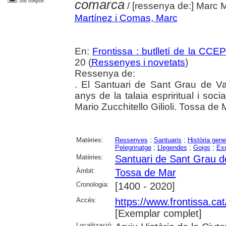
comarca
Text complet
/ [ressenya de:] Marc
Martínez i Comas, Marc
En:
Frontissa : butlletí de la CCE
20 (
Ressenyes i novetats
)
Ressenya de:
. El Santuari de Sant Grau de Va
anys de la talaia espriritual i soc
Mario Zucchitello Gilioli. Tossa de
Matèries:
Ressenyes
;
Santuaris
;
Història gene
Pelegrinatge
;
Llegendes
;
Goigs
;
Ex
Matèries:
Santuari de Sant Grau 
Àmbit:
Tossa de Mar
Cronologia:
[1400 - 2020]
Accés:
https://www.frontissa.ca
[Exemplar complet]
Localització: