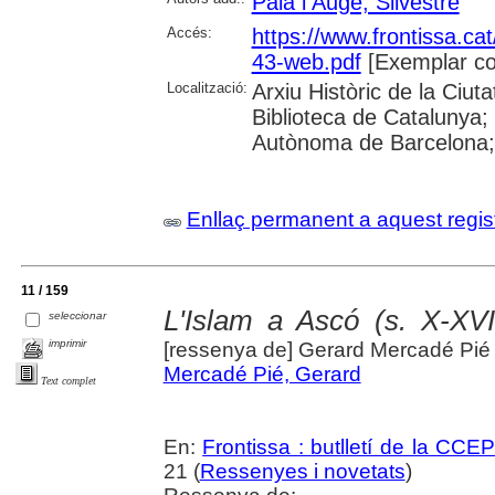
Palà i Augé, Silvestre
Accés:
https://www.frontissa.cat
43-web.pdf
[Exemplar co
Localització:
Arxiu Històric de la Ciu
Biblioteca de Catalunya;
Autònoma de Barcelona; 
Enllaç permanent a aquest regis
11 / 159
L'Islam a Ascó (s. X-XVI
seleccionar
imprimir
[ressenya de] Gerard Mercadé Pié
Mercadé Pié, Gerard
Text complet
En:
Frontissa : butlletí de la CCE
21 (
Ressenyes i novetats
)