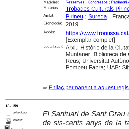
Matèries:
Ressenyes
;
Congressos
;
Patrimoni c
Matèries:
Trobades Culturals Piri
Àmbit:
Pirineu
;
Sureda
- Franç
Cronologia:
2019
Accés:
https://www.frontissa.ca
[Exemplar complet]
Localització:
Arxiu Històric de la Ciut
Muntaner; Biblioteca de 
Reus; Universitat Autòno
Pompeu Fabra; UAB: Sibh
Enllaç permanent a aquest regis
18 / 159
El Santuari de Sant Grau 
seleccionar
imprimir
de sis-cents anys de la tal