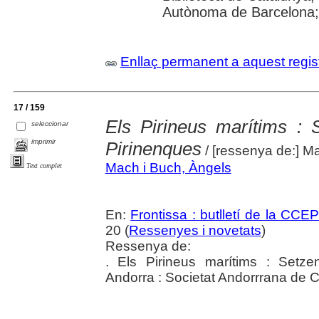
Autònoma de Barcelona; 
Enllaç permanent a aquest regis
17 / 159
Els Pirineus marítims : 
seleccionar
imprimir
Pirinenques
/ [ressenya de:] 
Mach i Buch, Àngels
Text complet
En:
Frontissa : butlletí de la CCE
20 (
Ressenyes i novetats
)
Ressenya de:
. Els Pirineus marítims : Setze
Andorra : Societat Andorrrana de 