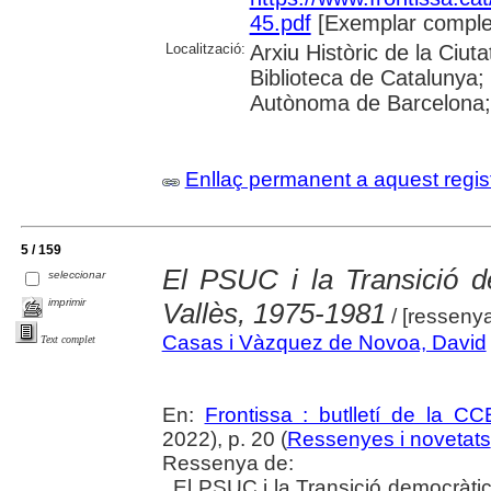
45.pdf
[Exemplar comple
Localització:
Arxiu Històric de la Ciu
Biblioteca de Catalunya;
Autònoma de Barcelona;
Enllaç permanent a aquest regis
5 / 159
El PSUC i la Transició d
seleccionar
imprimir
Vallès, 1975-1981
/ [resseny
Casas i Vàzquez de Novoa, David
Text complet
En:
Frontissa : butlletí de la C
2022), p. 20 (
Ressenyes i novetats
Ressenya de:
. El PSUC i la Transició democràti