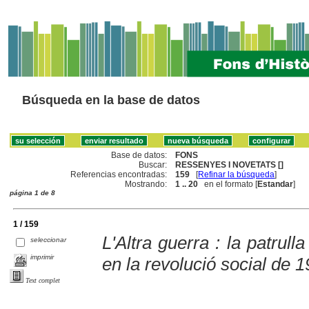
Búsqueda en la base de datos
Base de datos:
FONS
Buscar:
RESSENYES I NOVETATS []
Referencias encontradas:
159
[
Refinar la búsqueda
]
Mostrando:
1 .. 20
en el formato [
Estandar
]
página 1 de 8
1 / 159
L'Altra guerra : la patrull
seleccionar
imprimir
en la revolució social de 
Text complet