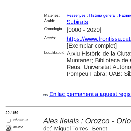
Matèries:
Ressenyes
;
Història general
;
Patrimo
Àmbit:
Subirats
Cronologia:
[0000 - 2020]
Accés:
https://www.frontissa.ca
[Exemplar complet]
Localització:
Arxiu Històric de la Ciut
Muntaner; Biblioteca de 
Reus; Universitat Autòno
Pompeu Fabra; UAB: Sibh
Enllaç permanent a aquest regis
20 / 159
Ales lleials : Orozco - Orl
seleccionar
imprimir
de:] Miquel Torres i Benet