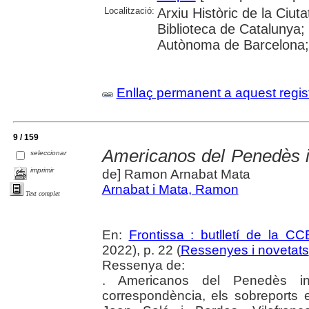
Localització:
Arxiu Històric de la Ciu
Biblioteca de Catalunya;
Autònoma de Barcelona; 
Enllaç permanent a aquest regis
9 / 159
Americanos del Penedès int
seleccionar
imprimir
de] Ramon Arnabat Mata
Arnabat i Mata, Ramon
Text complet
En:
Frontissa : butlletí de la C
2022), p. 22 (
Ressenyes i novetats
Ressenya de:
. Americanos del Penedès int
correspondència, els sobreports e