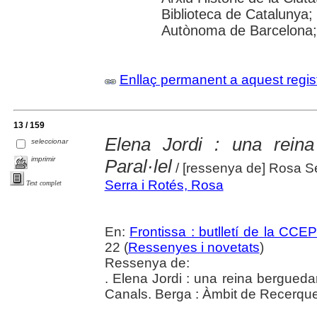
Biblioteca de Catalunya;
Autònoma de Barcelona; 
Enllaç permanent a aquest regis
13 / 159
Elena Jordi : una rein
seleccionar
imprimir
Paral·lel
/ [ressenya de] Rosa S
Serra i Rotés, Rosa
Text complet
En:
Frontissa : butlletí de la CCE
22 (
Ressenyes i novetats
)
Ressenya de:
. Elena Jordi : una reina berguedan
Canals. Berga : Àmbit de Recerqu