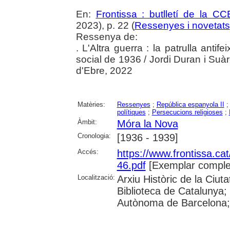
En:
Frontissa : butlletí de la C
2023), p. 22 (
Ressenyes i novetats
Ressenya de:
. L'Altra guerra : la patrulla anti
social de 1936 / Jordi Duran i Suàr
d'Ebre, 2022
Matèries:
Ressenyes
;
República espanyola II
polítiques
;
Persecucions religioses
;
Àmbit:
Móra la Nova
Cronologia:
[1936 - 1939]
Accés:
https://www.frontissa.cat
46.pdf
[Exemplar comple
Localització:
Arxiu Històric de la Ciu
Biblioteca de Catalunya;
Autònoma de Barcelona; 