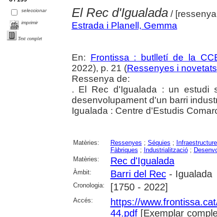
El Rec d'Igualada
seleccionar
/ [resseny
imprimir
Estrada i Planell, Gemma
Text complet
En:
Frontissa : butlletí de la C
2022), p. 21 (
Ressenyes i novetats
Ressenya de:
. El Rec d'Igualada : un estudi 
desenvolupament d'un barri industri
Igualada : Centre d'Estudis Comar
Matèries:
Ressenyes
;
Séquies
;
Infraestructur
Fàbriques
;
Industrialització
;
Desenvo
Matèries:
Rec d'Igualada
Àmbit:
Barri del Rec
- Igualada
Cronologia:
[1750 - 2022]
Accés:
https://www.frontissa.cat
44.pdf
[Exemplar comple