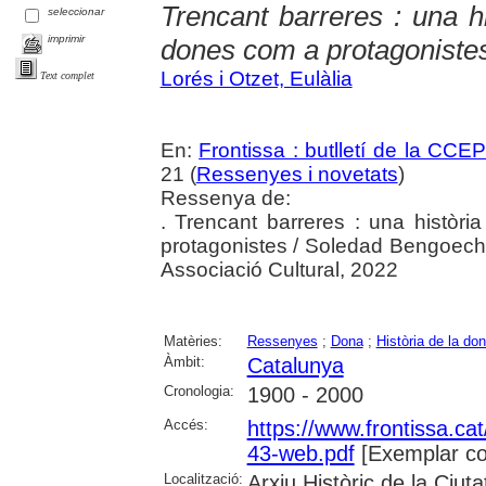
Trencant barreres : una h
seleccionar
imprimir
dones com a protagoniste
Lorés i Otzet, Eulàlia
Text complet
En:
Frontissa : butlletí de la CCE
21 (
Ressenyes i novetats
)
Ressenya de:
. Trencant barreres : una histò
protagonistes / Soledad Bengoech
Associació Cultural, 2022
Matèries:
Ressenyes
;
Dona
;
Història de la do
Àmbit:
Catalunya
Cronologia:
1900 - 2000
Accés:
https://www.frontissa.cat
43-web.pdf
[Exemplar co
Localització:
Arxiu Històric de la Ciu