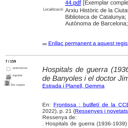
44.pdf
[Exemplar comple
Localització:
Arxiu Històric de la Ciu
Biblioteca de Catalunya;
Autònoma de Barcelona; 
Enllaç permanent a aquest regis
7 / 159
Hospitals de guerra (1936
seleccionar
imprimir
de Banyoles i el doctor J
Estrada i Planell, Gemma
Text complet
En:
Frontissa : butlletí de la C
2022), p. 21 (
Ressenyes i novetats
Ressenya de:
. Hospitals de guerra (1936-1939) 