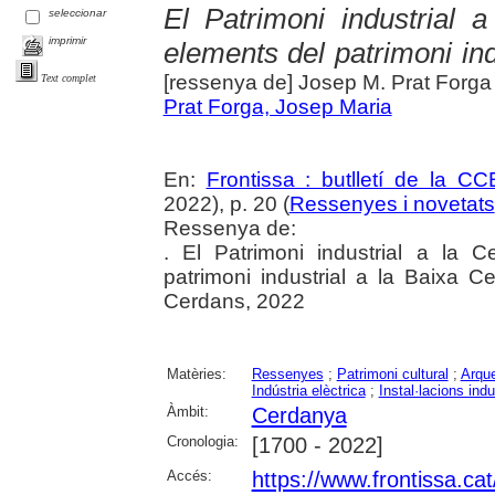
El Patrimoni industrial 
seleccionar
imprimir
elements del patrimoni in
[ressenya de] Josep M. Prat Forga
Text complet
Prat Forga, Josep Maria
En:
Frontissa : butlletí de la C
2022), p. 20 (
Ressenyes i novetats
Ressenya de:
. El Patrimoni industrial a la 
patrimoni industrial a la Baixa Ce
Cerdans, 2022
Matèries:
Ressenyes
;
Patrimoni cultural
;
Arque
Indústria elèctrica
;
Instal·lacions indu
Àmbit:
Cerdanya
Cronologia:
[1700 - 2022]
Accés:
https://www.frontissa.cat