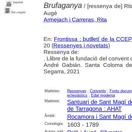
imprimir
Brufaganya
/ [ressenya de] Rit
Augé
Text complet
Armejach i Carreras, Rita
En:
Frontissa : butlletí de la CCE
20 (
Ressenyes i novetats
)
Ressenya de:
. Llibre de la fundació del convent
André Gabián. Santa Coloma de 
Segarra, 2021
Matèries:
Ressenyes
;
Convents
;
Fonts docum
eclesiàstics
;
Edat moderna
Matèries:
Santuari de Sant Magí 
de Tarragona : AHAT
Àmbit:
Rocamora i Sant Magí d
Cronologia:
1603 - 1789
Autors add.: