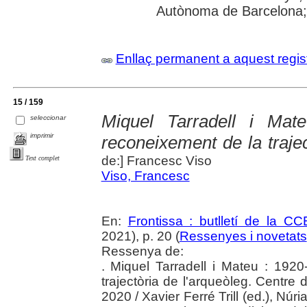
Autònoma de Barcelona; 
Enllaç permanent a aquest regis
15 / 159
Miquel Tarradell i Mat
seleccionar
imprimir
reconeixement de la trajec
de:] Francesc Viso
Text complet
Viso, Francesc
En:
Frontissa : butlletí de la C
2021), p. 20 (
Ressenyes i novetats
Ressenya de:
. Miquel Tarradell i Mateu : 192
trajectòria de l'arqueòleg. Centre
2020 / Xavier Ferré Trill (ed.), Núr