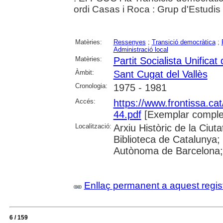
ordi Casas i Roca : Grup d'Estudi
Matèries:
Ressenyes
;
Transició democràtica
;
Administració local
Matèries:
Partit Socialista Unifica
Àmbit:
Sant Cugat del Vallès
Cronologia:
1975 - 1981
Accés:
https://www.frontissa.cat
44.pdf
[Exemplar comple
Localització:
Arxiu Històric de la Ciu
Biblioteca de Catalunya;
Autònoma de Barcelona; 
Enllaç permanent a aquest regis
6 / 159