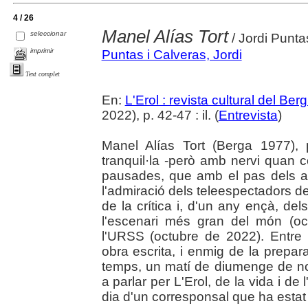
4 / 26
Manel Alías Tort
seleccionar
/ Jordi Punta
imprimir
Puntas i Calveras, Jordi
Text complet
En:
L'Erol : revista cultural del Be
2022), p. 42-47 : il. (
Entrevista
)
Manel Alías Tort (Berga 1977), 
tranquil·la -però amb nervi quan c
pausades, que amb el pas dels a
l'admiració dels teleespectadors d
de la crítica i, d'un any ençà, del
l'escenari més gran del món (oct
l'URSS (octubre de 2022). Entre 
obra escrita, i enmig de la prepar
temps, un matí de diumenge de n
a parlar per L'Erol, de la vida i de l
dia d'un corresponsal que ha estat 