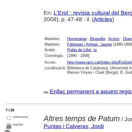
En:
L'Erol : revista cultural del Be
2008), p. 47-48 : il. (
Articles
)
Matèries:
Homenatge
;
Biografia
;
Actors
;
Dram
Matèries:
Fàbregas i Artigas, Jaume
(1890-1958
Àmbit:
Pobla de Lillet, la
Cronologia:
[1890 - 1958]
Accés:
http://www.raco.cat/index.php/Erol/ar
Localització:
Biblioteca de Catalunya; Universitat
Ramon Vinyes i Cluet (Berga); B. Guil
Enllaç permanent a aquest regis
7 / 26
Altres temps de Patum
seleccionar
/ Jo
imprimir
Puntas i Calveras, Jordi