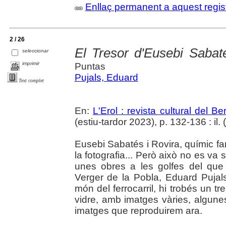
Enllaç permanent a aquest regis
2 / 26
El Tresor d'Eusebi Sabat
seleccionar
imprimir
Puntas
Pujals, Eduard
Text complet
En:
L'Erol : revista cultural del B
(estiu-tardor 2023), p. 132-136 : il. (
Eusebi Sabatés i Rovira, químic f
la fotografia... Però això no es va
unes obres a les golfes del que 
Verger de la Pobla, Eduard Pujals,
món del ferrocarril, hi trobés un t
vidre, amb imatges vàries, algunes
imatges que reproduirem ara.