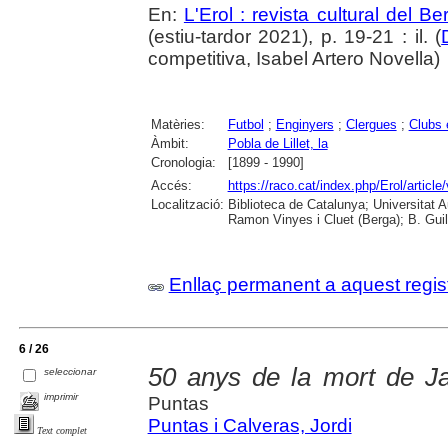
En:
L'Erol : revista cultural del B
(estiu-tardor 2021), p. 19-21 : il. (
competitiva, Isabel Artero Novella)
Matèries:
Futbol
;
Enginyers
;
Clergues
;
Clubs 
Àmbit:
Pobla de Lillet, la
Cronologia:
[1899 - 1990]
Accés:
https://raco.cat/index.php/Erol/articl
Localització:
Biblioteca de Catalunya; Universitat
Ramon Vinyes i Cluet (Berga); B. Guil
Enllaç permanent a aquest regis
6 / 26
50 anys de la mort de J
seleccionar
imprimir
Puntas
Puntas i Calveras, Jordi
Text complet