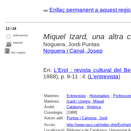
Enllaç permanent a aquest regis
12 / 26
Miquel Izard, una altra c
seleccionar
imprimir
Noguera, Jordi Puntas
Noguera i Canal, Josep
Text complet
En:
L'Erol : revista cultural del 
1988), p. 9-11 : il. (
L'entrevista
)
Matèries:
Entrevistes
;
Historiadors
;
Professor
Matèries:
Izard i Llorens, Miquel
Àmbit:
Catalunya
;
Amèrica
Cronologia:
[1988]
Autors add.:
Puntas i Calveras, Jordi
Accés:
http://www.raco.cat/index.php/Erol/ar
Localització:
Biblioteca de Catalunya; Universitat