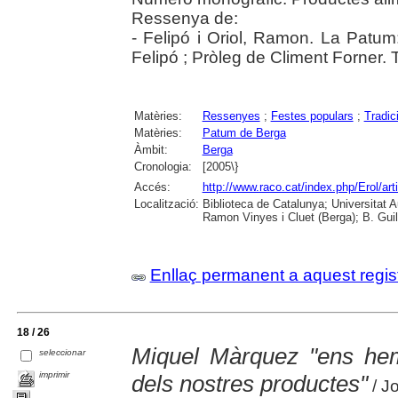
Ressenya de:
- Felipó i Oriol, Ramon. La Patu
Felipó ; Pròleg de Climent Forner.
Matèries:
Ressenyes
;
Festes populars
;
Tradic
Matèries:
Patum de Berga
Àmbit:
Berga
Cronologia:
[2005\}
Accés:
http://www.raco.cat/index.php/Erol/ar
Localització:
Biblioteca de Catalunya; Universitat
Ramon Vinyes i Cluet (Berga); B. Guil
Enllaç permanent a aquest regis
18 / 26
Miquel Màrquez "ens hem 
seleccionar
imprimir
dels nostres productes"
/ J