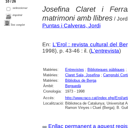
10 / 26
Josefina Claret i Fer
seleccionar
imprimir
matrimoni amb llibres
/ Jord
Puntas i Calveras, Jordi
Text complet
En:
L'Erol : revista cultural del B
1998), p. 43-46 : il. (
L'entrevista
)
Matèries:
Entrevistes
;
Biblioteques públiques
;
Matèries:
Claret Sala, Josefina
;
Camprubí Corti
Matèries:
Bibliobus de Berga
Àmbit:
Berguedà
Cronologia:
1973 - 1998
Accés:
http://www.raco.cat/index.php/Erol/ar
Localització:
Biblioteca de Catalunya; Universitat
Ramon Vinyes i Cluet (Berga); B. Guil
Enllaç permanent a aquest regis