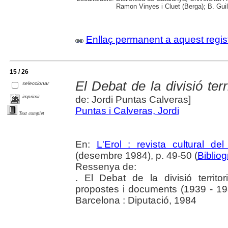
Ramon Vinyes i Cluet (Berga); B. Guil
Enllaç permanent a aquest regis
15 / 26
El Debat de la divisió ter
seleccionar
imprimir
de: Jordi Puntas Calveras]
Puntas i Calveras, Jordi
Text complet
En:
L'Erol : revista cultural de
(desembre 1984), p. 49-50 (
Bibliog
Ressenya de:
. El Debat de la divisió territo
propostes i documents (1939 - 1983
Barcelona : Diputació, 1984