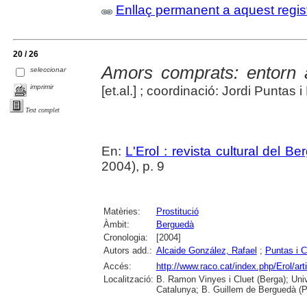
Enllaç permanent a aquest regis
20 / 26
Amors comprats: entorn a
seleccionar
imprimir
[et.al.] ; coordinació: Jordi Puntas 
Text complet
En:
L'Erol : revista cultural del B
2004), p. 9
Matèries:
Prostitució
Àmbit:
Berguedà
Cronologia:
[2004]
Autors add.:
Alcaide González, Rafael
;
Puntas i C
Accés:
http://www.raco.cat/index.php/Erol/ar
Localització:
B. Ramon Vinyes i Cluet (Berga); Uni
Catalunya; B. Guillem de Berguedà (Pu