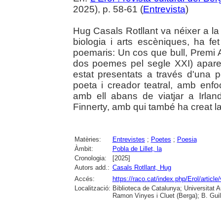
2025), p. 58-61 (
Entrevista
)
Hug Casals Rotllant va néixer a la 
biologia i arts escèniques, ha fet
poemaris: Un cos que bull, Premi
dos poemes pel segle XXI) apare
estat presentats a través d'una 
poeta i creador teatral, amb enfo
amb ell abans de viatjar a Irla
Finnerty, amb qui també ha creat l
Matèries:
Entrevistes
;
Poetes
;
Poesia
Àmbit:
Pobla de Lillet, la
Cronologia:
[2025]
Autors add.:
Casals Rotllant, Hug
Accés:
https://raco.cat/index.php/Erol/artic
Localització:
Biblioteca de Catalunya; Universitat
Ramon Vinyes i Cluet (Berga); B. Guil