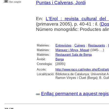
Puntas i Calveras, Jordi
Text complet
En:
L'Erol : revista cultural de
(primavera 2005), p. 40-41 : il. (
Dos
Número monogràfic: Productes ali
Matèries:
Entrevistes
;
Cuiners
;
Restaurants
;
Matèries:
Màrquez i Moya, Miquel
(1945-....)
Matèries:
Restaurant Sala de Berga
Àmbit:
Berga
Cronologia:
[2005\}
Accés:
http://www.raco.cat/index.php/Erol/ar
Localització:
Biblioteca de Catalunya; Universitat
Ramon Vinyes i Cluet (Berga); B. Guil
Enllaç permanent a aquest regis