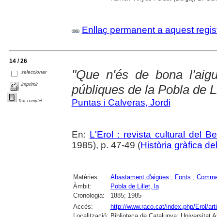
Enllaç permanent a aquest regis
14 / 26
"Que n'és de bona l'aigu
seleccionar
imprimir
públiques de la Pobla de Li
Puntas i Calveras, Jordi
Text complet
En:
L'Erol : revista cultural del 
1985), p. 47-49 (
Història gràfica d
Matèries:
Abastament d'aigües
;
Fonts
;
Comme
Àmbit:
Pobla de Lillet, la
Cronologia:
1885; 1985
Accés:
http://www.raco.cat/index.php/Erol/ar
Localització:
Biblioteca de Catalunya; Universitat