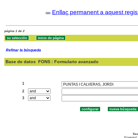
Enllaç permanent a aquest regis
página 1 de 2
Refinar la búsqueda
Base de datos
FONS : Formulario avanzado
Buscar:
1
2
3
Sea
Powered