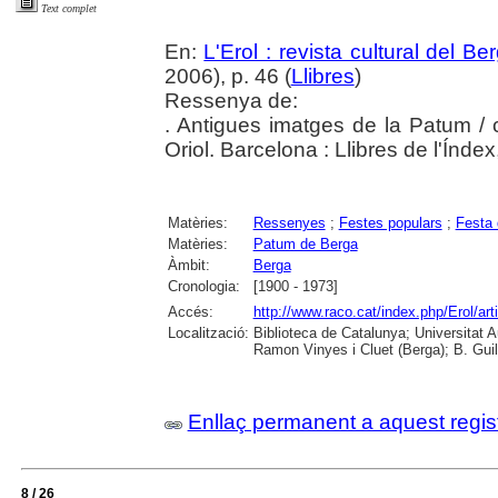
Text complet
En:
L'Erol : revista cultural del B
2006), p. 46 (
Llibres
)
Ressenya de:
. Antigues imatges de la Patum / 
Oriol. Barcelona : Llibres de l'Índe
Matèries:
Ressenyes
;
Festes populars
;
Festa 
Matèries:
Patum de Berga
Àmbit:
Berga
Cronologia:
[1900 - 1973]
Accés:
http://www.raco.cat/index.php/Erol/ar
Localització:
Biblioteca de Catalunya; Universitat
Ramon Vinyes i Cluet (Berga); B. Guil
Enllaç permanent a aquest regis
8 / 26