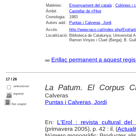
Matèries:
Ensenyament del català
;
Colònies i
Àmbit:
Castellar de n'Hug
Cronologia:
1983
Autors add.:
Puntas i Calveras, Jordi
Accés:
http://www.raco.cat/index.php/Erol/ar
Localització:
Biblioteca de Catalunya; Universitat
Ramon Vinyes i Cluet (Berga); B. Guil
Enllaç permanent a aquest regis
17 / 26
La Patum. El Corpus Ch
seleccionar
imprimir
Calveras
Puntas i Calveras, Jordi
Text complet
En:
L'Erol : revista cultural de
(primavera 2005), p. 42 : il. (
Actuali
Número monogràfic: Productes ali