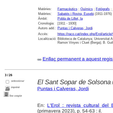
Matèries:
Farmacèutics
;
Químics
;
Fotògrafs
;
Matèries:
Sabatés i Rovira, Eusebi
(1911-1976)
Àmbit:
Pobla de Lillet, la
Cronologia:
[1911 - 1930]
Autors add.:
Puntas i Calveras, Jordi
Accés:
https://raco.cat/index.php/Erol/articl
Localització:
Biblioteca de Catalunya; Universitat
Ramon Vinyes i Cluet (Berga); B. Guil
Enllaç permanent a aquest regis
3 / 26
El Sant Sopar de Solsona
seleccionar
/
imprimir
Puntas i Calveras, Jordi
Text complet
En:
L'Erol : revista cultural del
(primavera 2023), p. 54-63 : il.