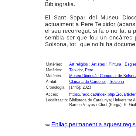
Bibliografia.
El Sant Sopar del Museu Dioces
actualment a Pere Teixidor (abans
el seu recorregut, si fa o no fa, a
sembla ser que fou un encàrrec 
Solsona, tot i que no hi ha documen
Matèries:
Art religiós
;
Artistes
;
Pintura
;
Esglé
Matèries:
Teixidor, Pere
Matèries:
Museu Diocesà i Comarcal de Solson
Àmbit:
Clariana de Cardener
;
Solsona
Cronologia:
[1445]: 2023
Accés:
https://raco.cat/index.php/Erol/articl
Localització:
Biblioteca de Catalunya; Universitat
Ramon Vinyes i Cluet (Berga); B. Guil
Enllaç permanent a aquest regis