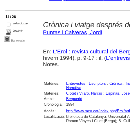
11 / 26
Crònica i viatge després d
seleccionar
imprimir
Puntas i Calveras, Jordi
Text complet
En:
L'Erol : revista cultural del Be
hivern 1994), p. 9-17 : il. (
L'entrevis
Notes.
Matèries:
Entrevistes
;
Escriptors
;
Crònica
;
In
Narrativa
Matèries:
Clotet i Vilaró, Narcís
;
Espinàs, Jose
Àmbit:
Berguedà
Cronologia:
1994
Accés:
http://www.raco.cat/index.php/Erol/ar
Localització:
Biblioteca de Catalunya; Universitat
Ramon Vinyes i Cluet (Berga); B. Guil