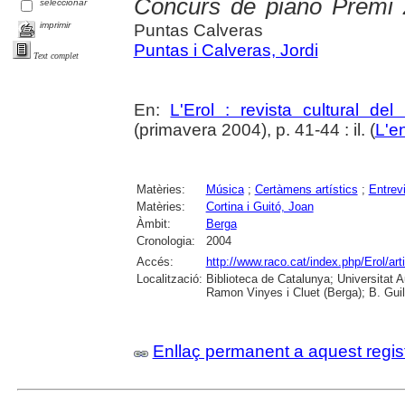
Concurs de piano Premi 
seleccionar
imprimir
Puntas Calveras
Puntas i Calveras, Jordi
Text complet
En:
L'Erol : revista cultural de
(primavera 2004), p. 41-44 : il. (
L'en
Matèries:
Música
;
Certàmens artístics
;
Entrev
Matèries:
Cortina i Guitó, Joan
Àmbit:
Berga
Cronologia:
2004
Accés:
http://www.raco.cat/index.php/Erol/ar
Localització:
Biblioteca de Catalunya; Universitat
Ramon Vinyes i Cluet (Berga); B. Guil
Enllaç permanent a aquest regis