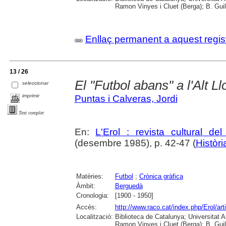
Ramon Vinyes i Cluet (Berga); B. Guil
Enllaç permanent a aquest regis
13 / 26
El "Futbol abans" a l'Alt L
seleccionar
imprimir
Puntas i Calveras, Jordi
Text complet
En:
L'Erol : revista cultural de
(desembre 1985), p. 42-47 (
Històri
Matèries:
Futbol
;
Crònica gràfica
Àmbit:
Berguedà
Cronologia:
[1900 - 1950]
Accés:
http://www.raco.cat/index.php/Erol/ar
Localització:
Biblioteca de Catalunya; Universitat
Ramon Vinyes i Cluet (Berga); B. Guil