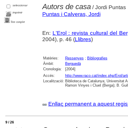
Autors de casa
seleccionar
/ Jordi Puntas
imprimir
Puntas i Calveras, Jordi
Text complet
En:
L'Erol : revista cultural del B
2004), p. 46 (
Llibres
)
Matèries:
Ressenyes
;
Bibliografies
Àmbit:
Berguedà
Cronologia:
[2004]
Accés:
http://www.raco.cat/index.php/Erol/ar
Localització:
Biblioteca de Catalunya; Universitat
Ramon Vinyes i Cluet (Berga); B. Guil
Enllaç permanent a aquest regis
9 / 26