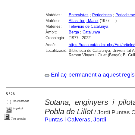
Matèries:
Entrevistes
;
Periodistes
;
Periodisme
Matèries:
Alías Tort, Manel
(1977-....)
Matèries:
Televisió de Catalunya
Àmbit:
Berga
;
Catalunya
Cronologia:
[1977 - 2022]
Accés:
https://raco.cat/index.php/Erol/articl
Localització:
Biblioteca de Catalunya; Universitat
Ramon Vinyes i Cluet (Berga); B. Guil
Enllaç permanent a aquest regis
5 / 26
Sotana, enginyers i pilota
seleccionar
imprimir
Pobla de Lillet
/ Jordi Puntas 
Puntas i Calveras, Jordi
Text complet