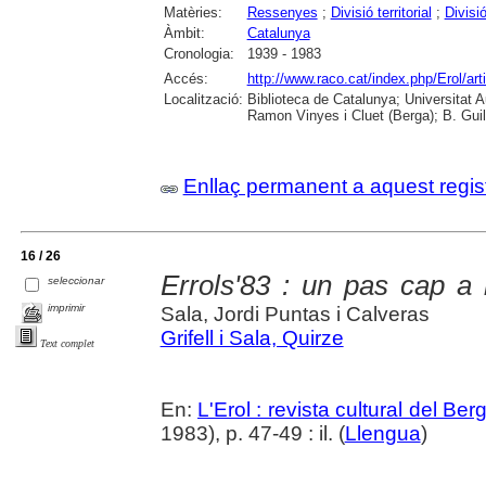
Matèries:
Ressenyes
;
Divisió territorial
;
Divisió
Àmbit:
Catalunya
Cronologia:
1939 - 1983
Accés:
http://www.raco.cat/index.php/Erol/ar
Localització:
Biblioteca de Catalunya; Universitat
Ramon Vinyes i Cluet (Berga); B. Guil
Enllaç permanent a aquest regis
16 / 26
Errols'83 : un pas cap a 
seleccionar
imprimir
Sala, Jordi Puntas i Calveras
Grifell i Sala, Quirze
Text complet
En:
L'Erol : revista cultural del Be
1983), p. 47-49 : il. (
Llengua
)