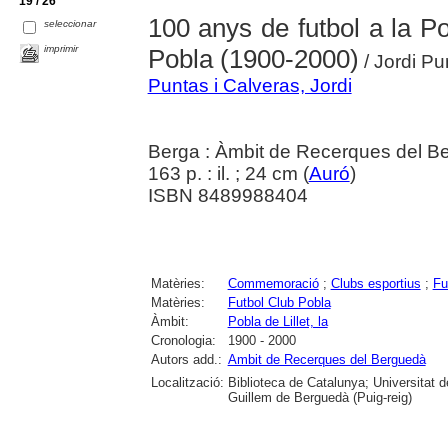
19 / 26
100 anys de futbol a la Pob
seleccionar
imprimir
Pobla (1900-2000)
/ Jordi Pu
Puntas i Calveras, Jordi
Berga : Àmbit de Recerques del B
163 p. : il. ; 24 cm (
Auró
)
ISBN 8489988404
Matèries:
Commemoració
;
Clubs esportius
;
Fu
Matèries:
Futbol Club Pobla
Àmbit:
Pobla de Lillet, la
Cronologia:
1900 - 2000
Autors add.:
Ambit de Recerques del Berguedà
Localització:
Biblioteca de Catalunya; Universitat 
Guillem de Berguedà (Puig-reig)