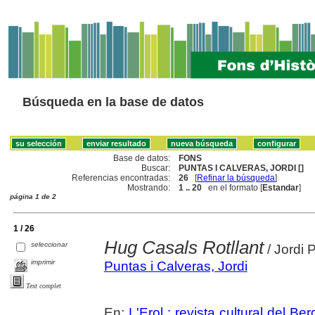
Búsqueda en la base de datos
Base de datos:
FONS
Buscar:
PUNTAS I CALVERAS, JORDI []
Referencias encontradas:
26
[
Refinar la búsqueda
]
Mostrando:
1 .. 20
en el formato [
Estandar
]
página 1 de 2
1 / 26
Hug Casals Rotllant
seleccionar
/ Jordi 
imprimir
Puntas i Calveras, Jordi
Text complet
En:
L'Erol : revista cultural del Be