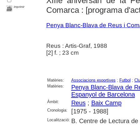
XIIIè aniversari de la 
imprimir
Comarca : [programa d'ac
Penya Blanc-Blava de Reus i Com
Reus : Artis-Graf, 1988
[2] f. ; 23 cm
Matèries:
Associacions esportives
;
Futbol
;
Clu
Matèries:
Penya Blanc-Blava de R
Espanyol de Barcelona
Àmbit:
Reus
;
Baix Camp
Cronologia:
[1975 - 1988]
Localització:
B. Centre de Lectura de