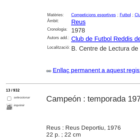
Matèries:
Competicions esportives
;
Futbol
;
Cl
Àmbit:
Reus
Cronologia:
1978
Autors add.:
Club de Futbol Reddis d
Localització:
B. Centre de Lectura de
Enllaç permanent a aquest regis
13 / 932
Campeón : temporada 19
seleccionar
imprimir
Reus : Reus Deportiu, 1976
22 p. ; 22 cm