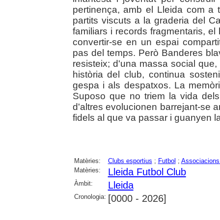
pertinença, amb el Lleida com a 
partits viscuts a la graderia del C
familiars i records fragmentaris, el
convertir-se en un espai comparti
pas del temps. Però Banderes blav
resisteix; d'una massa social que,
història del club, continua sosten
gespa i als despatxos. La memòria 
Suposo que no triem la vida del
d'altres evolucionen barrejant-se
fidels al que va passar i guanyen la 
Matèries:
Clubs esportius
;
Futbol
;
Associacions
Matèries:
Lleida Futbol Club
Àmbit:
Lleida
Cronologia:
[0000 - 2026]