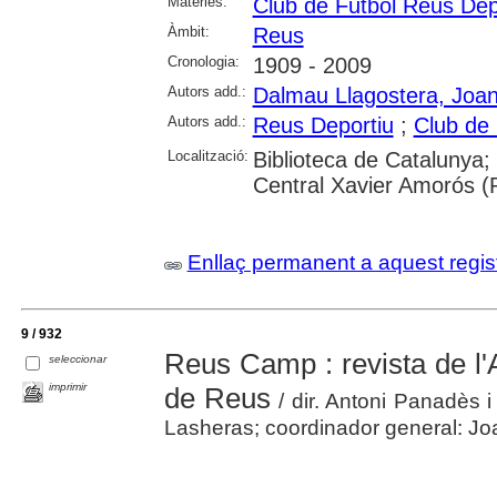
Matèries:
Club de Futbol Reus Dep
Àmbit:
Reus
Cronologia:
1909 - 2009
Autors add.:
Dalmau Llagostera, Joa
Autors add.:
Reus Deportiu
;
Club de 
Localització:
Biblioteca de Catalunya;
Central Xavier Amorós (
Enllaç permanent a aquest regis
9 / 932
Reus Camp : revista de l'
seleccionar
imprimir
de Reus
/ dir. Antoni Panadès 
Lasheras; coordinador general: Joan