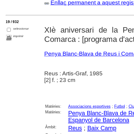
Enllaç permanent a aquest regis
19 / 932
XIè aniversari de la P
seleccionar
imprimir
Comarca : [programa d'ac
Penya Blanc-Blava de Reus i Com
Reus : Artis-Graf, 1985
[2] f. ; 23 cm
Matèries:
Associacions esportives
;
Futbol
;
Clu
Matèries:
Penya Blanc-Blava de R
Espanyol de Barcelona
Àmbit:
Reus
;
Baix Camp