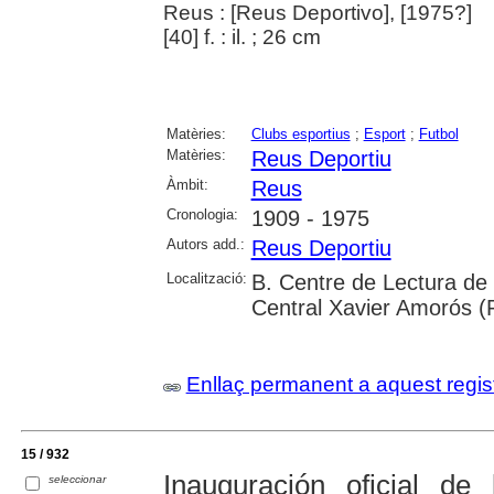
Reus : [Reus Deportivo], [1975?]
[40] f. : il. ; 26 cm
Matèries:
Clubs esportius
;
Esport
;
Futbol
Matèries:
Reus Deportiu
Àmbit:
Reus
Cronologia:
1909 - 1975
Autors add.:
Reus Deportiu
Localització:
B. Centre de Lectura de
Central Xavier Amorós (
Enllaç permanent a aquest regis
15 / 932
Inauguración oficial d
seleccionar