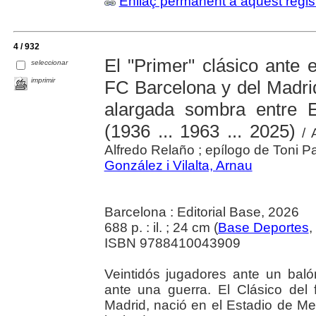
Enllaç permanent a aquest regis
4 / 932
El "Primer" clásico ante 
seleccionar
imprimir
FC Barcelona y del Madrid
alargada sombra entre 
(1936 ... 1963 ... 2025)
/ A
Alfredo Relaño ; epílogo de Toni Pa
González i Vilalta, Arnau
Barcelona : Editorial Base, 2026
688 p. : il. ; 24 cm (
Base Deportes
,
ISBN 9788410043909
Veintidós jugadores ante un bal
ante una guerra. El Clásico del 
Madrid, nació en el Estadio de Me