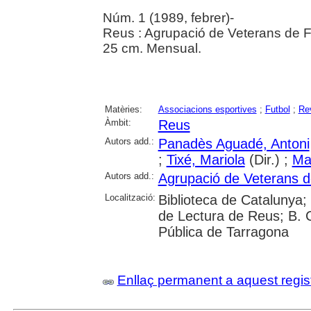
Núm. 1 (1989, febrer)-
Reus : Agrupació de Veterans de F
25 cm. Mensual.
Matèries:
Associacions esportives
;
Futbol
;
Re
Àmbit:
Reus
Autors add.:
Panadès Aguadé, Antoni
;
Tixé, Mariola
(Dir.) ;
Mal
Autors add.:
Agrupació de Veterans d
Localització:
Biblioteca de Catalunya; U
de Lectura de Reus; B. 
Pública de Tarragona
Enllaç permanent a aquest regis