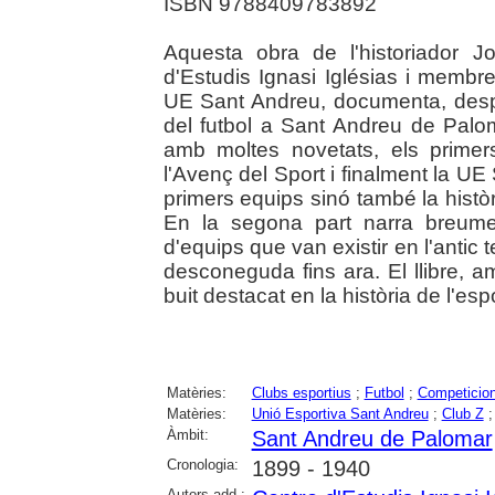
ISBN 9788409783892
Aquesta obra de l'historiador Jo
d'Estudis Ignasi Iglésias i membr
UE Sant Andreu, documenta, despr
del futbol a Sant Andreu de Palom
amb moltes novetats, els prime
l'Avenç del Sport i finalment la UE
primers equips sinó també la històri
En la segona part narra breume
d'equips que van existir en l'antic 
desconeguda fins ara. El llibre, 
buit destacat en la història de l'espo
Matèries:
Clubs esportius
;
Futbol
;
Competicion
Matèries:
Unió Esportiva Sant Andreu
;
Club Z
Àmbit:
Sant Andreu de Palomar
Cronologia:
1899 - 1940
Autors add.: