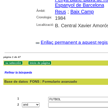
Espanyol de Barcelona
Àmbit:
Reus
;
Baix Camp
Cronologia:
1984
Localització:
B. Central Xavier Amoró
Enllaç permanent a aquest regis
página 1 de 47
Refinar la búsqueda
Base de datos
FONS : Formulario avanzado
Buscar:
1
2