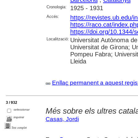
Cronologia:
1925 - 1931
Accés:
https://revistes.ub.edu/
https://raco.cat/index.p
https://doi.org/10.1344
Localització:
Universitat Autònoma de 
Universitat de Girona; Un
Pompeu Fabra; Universitat
Lleida
Enllaç permanent a aquest regis
3 / 932
Més sobre els ultres catal
seleccionar
imprimir
Casas, Jordi
Text complet