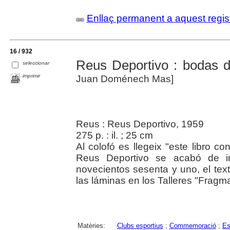
Enllaç permanent a aquest regis
16 / 932
Reus Deportivo : bodas 
seleccionar
imprimir
Juan Doménech Mas]
Reus : Reus Deportivo, 1959
275 p. : il. ; 25 cm
Al colofó es llegeix "este libro 
Reus Deportivo se acabó de im
novecientos sesenta y uno, el tex
las láminas en los Talleres "Fragm
Matèries:
Clubs esportius
;
Commemoració
;
Es