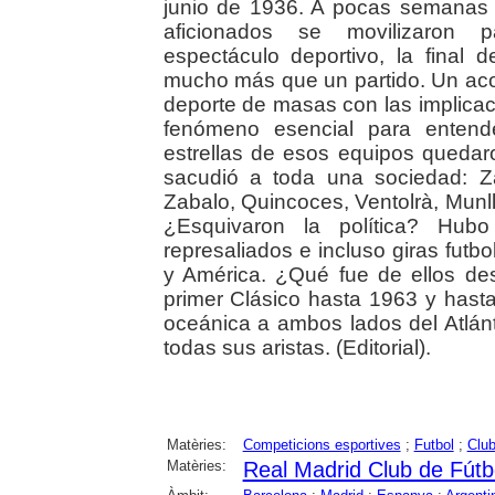
junio de 1936. A pocas semanas de
aficionados se movilizaron p
espectáculo deportivo, la fina
mucho más que un partido. Un acon
deporte de masas con las implicaci
fenómeno esencial para entend
estrellas de esos equipos quedaro
sacudió a toda una sociedad: Z
Zabalo, Quincoces, Ventolrà, Munl
¿Esquivaron la política? Hubo 
represaliados e incluso giras futbo
y América. ¿Qué fue de ellos d
primer Clásico hasta 1963 y hast
oceánica a ambos lados del Atlánt
todas sus aristas. (Editorial).
Matèries:
Competicions esportives
;
Futbol
;
Club
Matèries:
Real Madrid Club de Fútb