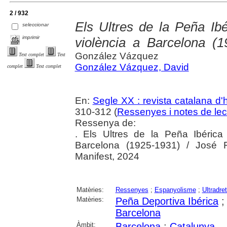
2 / 932
Els Ultres de la Peña Ibé
seleccionar
imprimir
violència a Barcelona (1
González Vázquez
Text complet
Text
González Vázquez, David
complet
Text complet
En:
Segle XX : revista catalana d'h
310-312 (
Ressenyes i notes de lec
Ressenya de:
. Els Ultres de la Peña Ibérica 
Barcelona (1925-1931) / José 
Manifest, 2024
Matèries:
Ressenyes
;
Espanyolisme
;
Ultradre
Matèries:
Peña Deportiva Ibérica
Barcelona
Àmbit:
Barcelona
;
Catalunya