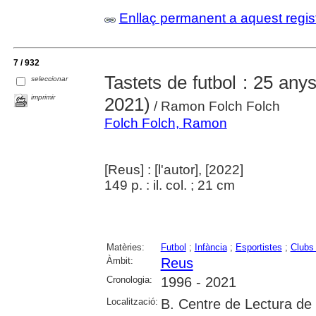
Enllaç permanent a aquest regis
7 / 932
Tastets de futbol : 25 any
seleccionar
imprimir
2021)
/ Ramon Folch Folch
Folch Folch, Ramon
[Reus] : [l'autor], [2022]
149 p. : il. col. ; 21 cm
Matèries:
Futbol
;
Infància
;
Esportistes
;
Clubs 
Àmbit:
Reus
Cronologia:
1996 - 2021
Localització:
B. Centre de Lectura de