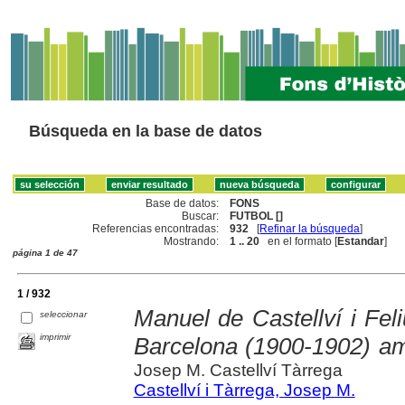
Búsqueda en la base de datos
Base de datos:
FONS
Buscar:
FUTBOL []
Referencias encontradas:
932
[
Refinar la búsqueda
]
Mostrando:
1 .. 20
en el formato [
Estandar
]
página 1 de 47
1 / 932
Manuel de Castellví i Fel
seleccionar
imprimir
Barcelona (1900-1902) am
Josep M. Castellví Tàrrega
Castellví i Tàrrega, Josep M.