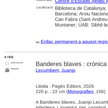
Centre d'Estudis Ignasi I
Localització:
Biblioteca de Catalunya; 
Barcelona; Arxiu Nacional
Can Fabra (Sant Andreu-
Muntaner; UAB: Sibhil·la
Enllaç permanent a aquest regis
6 / 932
Banderes blaves : crònica 
seleccionar
imprimir
Lecumberri, Juanjo
Lleida : Pagès Editors, 2026
220 p. ; 22 cm (
Monografies
, 156)
A Banderes blaves, Juanjo Lecumbe
infantesa i joventut per construi