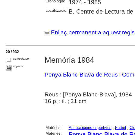
Cronologia:
1974 - 1985
Localització:
B. Centre de Lectura de
Enllaç permanent a aquest regis
20 / 932
Memòria 1984
seleccionar
imprimir
Penya Blanc-Blava de Reus i Com
Reus : [Penya Blanc-Blava], 1984
16 p. : il. ; 31 cm
Matèries:
Associacions esportives
;
Futbol
;
Clu
Matèries:
Penya Blanc-Blava de R