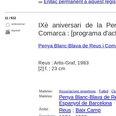
Enllaç permanent a aquest regis
11 / 932
IXè aniversari de la P
seleccionar
imprimir
Comarca : [programa d'ac
Penya Blanc-Blava de Reus i Com
Reus : Artis-Graf, 1983
[2] f. ; 23 cm
Matèries:
Associacions esportives
;
Futbol
;
Clu
Matèries:
Penya Blanc-Blava de R
Espanyol de Barcelona
Àmbit:
Reus
;
Baix Camp