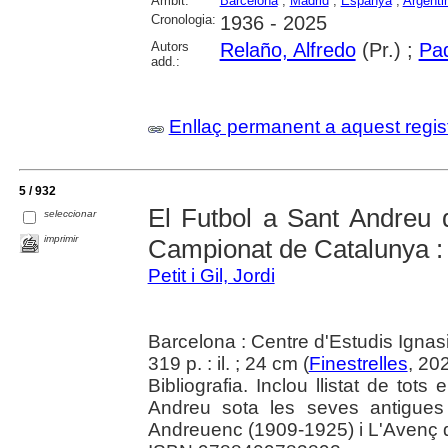
Àmbit:
Barcelona
;
Madrid
;
Espanya
;
Argenti
Cronologia:
1936 - 2025
Autors
Relaño, Alfredo
(Pr.) ;
Pad
add.:
Enllaç permanent a aquest regis
5 / 932
El Futbol a Sant Andreu 
seleccionar
imprimir
Campionat de Catalunya :
Petit i Gil, Jordi
Barcelona : Centre d'Estudis Ignasi
319 p. : il. ; 24 cm (
Finestrelles
, 20
Bibliografia. Inclou llistat de tot
Andreu sota les seves antigues
Andreuenc (1909-1925) i L'Avenç d