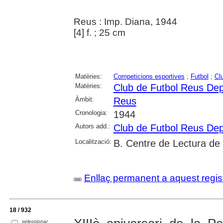
Reus : Imp. Diana, 1944
[4] f. ; 25 cm
Matèries:
Competicions esportives
;
Futbol
;
Cl
Matèries:
Club de Futbol Reus Dep
Àmbit:
Reus
Cronologia:
1944
Autors add.:
Club de Futbol Reus Dep
Localització:
B. Centre de Lectura de
Enllaç permanent a aquest regis
18 / 932
seleccionar