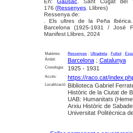
En:
Gausac
. Sant Cugat del 
176 (
Ressenyes
. Llibres)
Ressenya de:
. Els ultres de la Peña Ibérica
Barcelona (1925-1931 / José 
Manifest Llibres, 2024
Matèries:
Ressenyes
;
Ultradreta
;
Futbol
;
Espa
Àmbit:
Barcelona
;
Catalunya
Cronologia:
1925 - 1931
Accés:
https://raco.cat/index.
Localització:
Biblioteca Gabriel Ferrat
Històric de la Ciutat de 
UAB: Humanitats (Hemero
Arxiu Històric de Sabade
Universitat Politècnica de