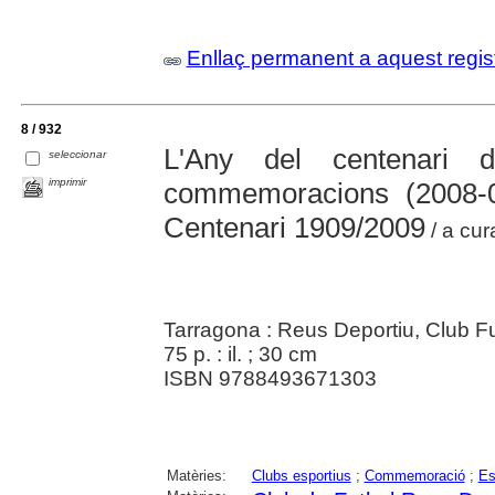
Enllaç permanent a aquest regis
8 / 932
L'Any del centenari 
seleccionar
imprimir
commemoracions (2008-0
Centenari 1909/2009
/ a cur
Tarragona : Reus Deportiu, Club F
75 p. : il. ; 30 cm
ISBN 9788493671303
Matèries:
Clubs esportius
;
Commemoració
;
Es