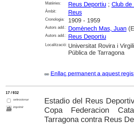
Matèries:
Reus Deportiu
;
Club de 
Àmbit:
Reus
Cronologia:
1909 - 1959
Autors add.:
Domènech Mas, Juan
(E
Autors add.:
Reus Deportiu
Localització:
Universitat Rovira i Virg
Pública de Tarragona
Enllaç permanent a aquest regis
17 / 932
Estadio del Reus Deportiv
seleccionar
imprimir
Copa Federacion Cata
Tarragona contra Reus De