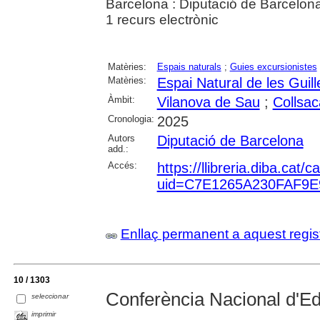
Barcelona : Diputació de Barcelon
1 recurs electrònic
Matèries:
Espais naturals
;
Guies excursionistes
Matèries:
Espai Natural de les Guil
Àmbit:
Vilanova de Sau
;
Collsac
Cronologia:
2025
Autors
Diputació de Barcelona
add.:
Accés:
https://llibreria.diba.cat
uid=C7E1265A230FAF9E
Enllaç permanent a aquest regis
10 / 1303
Conferència Nacional d'E
seleccionar
imprimir