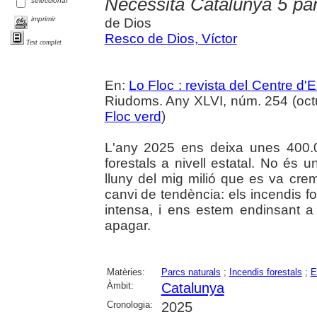
Necessita Catalunya 5 pa
seleccionar
imprimir
de Dios
Resco de Dios, Víctor
Text complet
En:
Lo Floc : revista del Centre 
Riudoms. Any XLVI, núm. 254 (octub
Floc verd
)
L'any 2025 ens deixa unes 400.
forestals a nivell estatal. No és 
lluny del mig milió que es va cre
canvi de tendència: els incendis 
intensa, i ens estem endinsant a
apagar.
Matèries:
Parcs naturals
;
Incendis forestals
;
E
Àmbit:
Catalunya
Cronologia:
2025