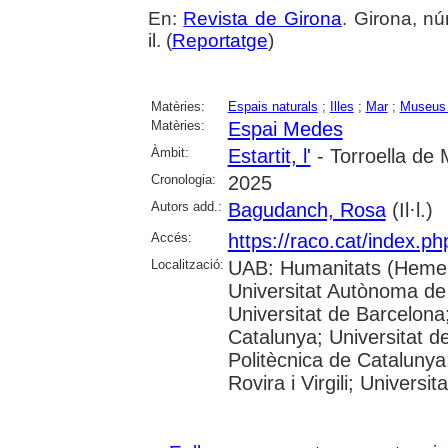
En:
Revista de Girona
. Girona, nú
il. (
Reportatge
)
Matèries:
Espais naturals
;
Illes
;
Mar
;
Museus 
Matèries:
Espai Medes
Àmbit:
Estartit, l'
- Torroella de 
Cronologia:
2025
Autors add.:
Bagudanch, Rosa
(Il·l.)
Accés:
https://raco.cat/index.p
Localització:
UAB: Humanitats (Hemer
Universitat Autònoma de
Universitat de Barcelona;
Catalunya; Universitat de
Politècnica de Catalunya
Rovira i Virgili; Universi