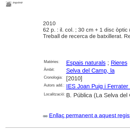
imprimir
2010
62 p. : il. col. ; 30 cm + 1 disc òpt
Treball de recerca de batxillerat. Re
Matèries:
Espais naturals
;
Rieres
Àmbit:
Selva del Camp, la
Cronologia:
[2010]
Autors add.:
IES Joan Puig i Ferrater
Localització:
B. Pública (La Selva de
Enllaç permanent a aquest regis