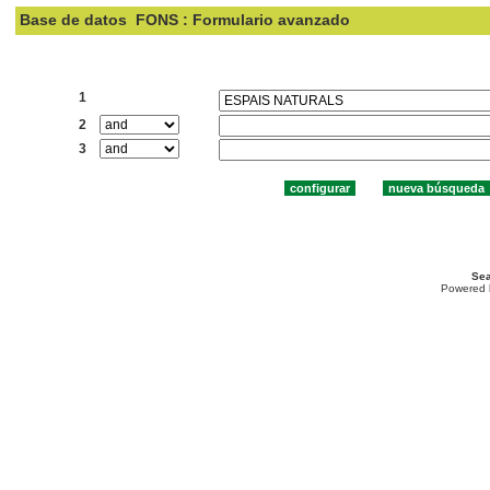
Base de datos
FONS : Formulario avanzado
Buscar:
1
2
3
Sea
Powered