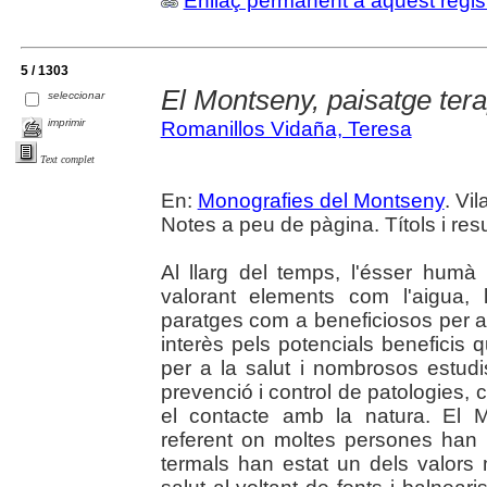
Enllaç permanent a aquest regis
5 / 1303
El Montseny, paisatge tera
seleccionar
imprimir
Romanillos Vidaña, Teresa
Text complet
En:
Monografies del Montseny
. Vi
Notes a peu de pàgina. Títols i res
Al llarg del temps, l'ésser humà
valorant elements com l'aigua, 
paratges com a beneficiosos per a 
interès pels potencials beneficis 
per a la salut i nombrosos estudi
prevenció i control de patologies,
el contacte amb la natura. El M
referent on moltes persones han c
termals han estat un dels valors