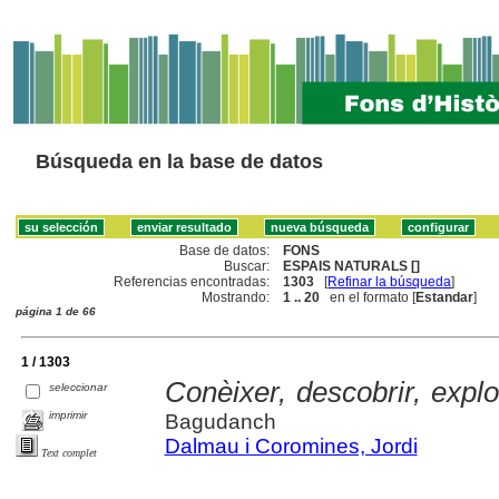
Búsqueda en la base de datos
Base de datos:
FONS
Buscar:
ESPAIS NATURALS []
Referencias encontradas:
1303
[
Refinar la búsqueda
]
Mostrando:
1 .. 20
en el formato [
Estandar
]
página 1 de 66
1 / 1303
Conèixer, descobrir, explo
seleccionar
imprimir
Bagudanch
Dalmau i Coromines, Jordi
Text complet