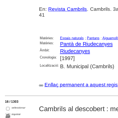
En:
Revista Cambrils
. Cambrils. 3
41
Matèries:
Espais naturals
;
Pantans
;
Aiguamoll
Matèries:
Pantà de Riudecanyes
Àmbit:
Riudecanyes
Cronologia:
[1997]
Localització:
B. Municipal (Cambrils)
Enllaç permanent a aquest regis
16 / 1303
Cambrils al descobert : me
seleccionar
imprimir