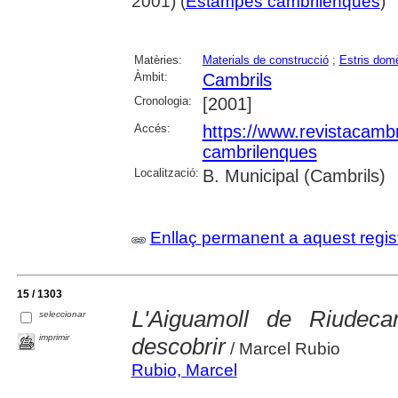
2001) (
Estampes cambrilenques
)
Matèries:
Materials de construcció
;
Estris dom
Àmbit:
Cambrils
Cronologia:
[2001]
Accés:
https://www.revistacambr
cambrilenques
Localització:
B. Municipal (Cambrils)
Enllaç permanent a aquest regis
15 / 1303
L'Aiguamoll de Riudec
seleccionar
imprimir
descobrir
/ Marcel Rubio
Rubio, Marcel