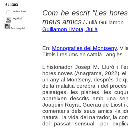
6 / 1303
Com he escrit "Les hores 
seleccionar
imprimir
meus amics
/ Julià Guillamon
Guillamon i Mota, Julià
Text complet
En:
Monografies del Montseny
. Vi
Títols i resums en català i anglès.
L'historiador Josep M. Lluró i l'
hores noves (Anagrama, 2022), el ll
un any al Montseny, després de qu
de la malaltia cerebral i del procés
paisatges, les plantes, les cuq
apareixen descrits amb una sensib
Joaquim Ruyra, Guerau de Liost i 
comentaris dels seus amics -la ide
natura i la vida del narrador, la c
del passat sensual- per explic