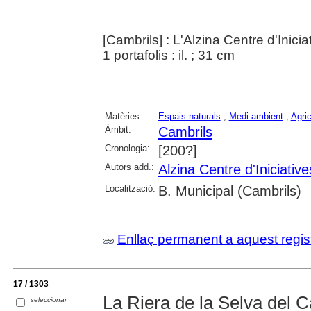
[Cambrils] : L'Alzina Centre d'Inic
1 portafolis : il. ; 31 cm
Matèries:
Espais naturals
;
Medi ambient
;
Agric
Àmbit:
Cambrils
Cronologia:
[200?]
Autors add.:
Alzina Centre d'Iniciati
Localització:
B. Municipal (Cambrils)
Enllaç permanent a aquest regis
17 / 1303
La Riera de la Selva del 
seleccionar