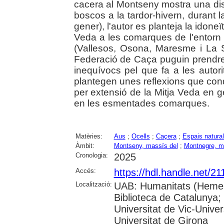
cacera al Montseny mostra una di
boscos a la tardor-hivern, durant 
gener), l'autor es planteja la idoneï
Veda a les comarques de l'entorn
(Vallesos, Osona, Maresme i La Se
Federació de Caça puguin prendre 
inequívocs pel que fa a les autori
plantegen unes reflexions que cond
per extensió de la Mitja Veda en g
en les esmentades comarques.
Matèries:
Aus
;
Ocells
;
Caçera
;
Espais natura
Àmbit:
Montseny, massís del
;
Montnegre, m
Cronologia:
2025
Accés:
https://hdl.handle.net/2
Localització:
UAB: Humanitats (Hemero
Biblioteca de Catalunya;
Universitat de Vic-Univer
Universitat de Girona