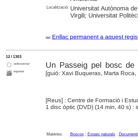
Localització:
Universitat Autònoma de 
Virgili; Universitat Polit
Enllaç permanent a aquest regis
12 / 1303
Un Passeig pel bosc de 
seleccionar
imprimir
[guió: Xavi Buqueras, Marta Roca, 
[Reus] : Centre de Formació i Estud
1 disc òptic (DVD) (14 min, 40 s) : s
Matèries:
Boscos
;
Espais naturals
;
Documents