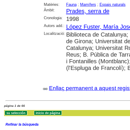
Matèries:
Fauna
;
Mamífers
;
Espais naturals
Àmbit:
Prades, serra de
Cronologia:
1998
Autors add.:
López Fuster, María Jos
Localització:
Biblioteca de Catalunya; 
de Girona; Universitat de
Catalunya; Universitat Ro
Reus; B. Pública de Tar
i Fontanilles (Montblan
(l'Espluga de Francolí);
Enllaç permanent a aquest regis
página 1 de 66
Refinar la búsqueda