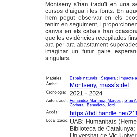
Montseny s'han traduït en una s
cursos d'aigua i les fonts. En aque
hem pogut observar en els ecos
tenim en seguiment, i proporcionem
canvis en els cabals han ocasionat 
que les evidències recopilades fins 
ara per ara abastament superades
imaginar un futur gaire espera
singulars.
Matèries:
Espais naturals
;
Sequera
;
Impacte a
Àmbit:
Montseny, massís del
Cronologia:
2021 - 2024
Autors add.:
Fernández Martínez, Marcos
;
Grau A
Corbera i Benedicto, Jordi
Accés:
https://hdl.handle.net/2
Localització:
UAB: Humanitats (Hemero
Biblioteca de Catalunya;
Universitat de Vic-Univer