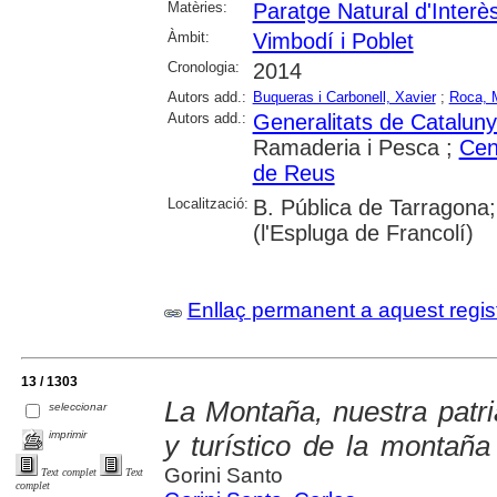
Matèries:
Paratge Natural d'Interè
Àmbit:
Vimbodí i Poblet
Cronologia:
2014
Autors add.:
Buqueras i Carbonell, Xavier
;
Roca, 
Autors add.:
Generalitats de Catalun
Ramaderia i Pesca ;
Cen
de Reus
Localització:
B. Pública de Tarragon
(l'Espluga de Francolí)
Enllaç permanent a aquest regis
13 / 1303
La Montaña, nuestra patr
seleccionar
imprimir
y turístico de la montaña
Gorini Santo
Text complet
Text
complet