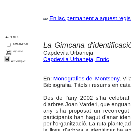
Enllaç permanent a aquest regis
4 / 1303
La Gimcana d'identificaci
seleccionar
imprimir
Capdevila Urbaneja
Capdevila Urbaneja, Enric
Text complet
En:
Monografies del Montseny
. Vil
Bibliografia. Títols i resums en cata
Des de l'any 2002 s'ha celebrat 
d'arbres Joan Varderi, que enguany
any s'ha proposat un recorregut 
participants han hagut d'anar iden
per l'organització. La ruta plantejad
la llista d'arbres a identificar ha 