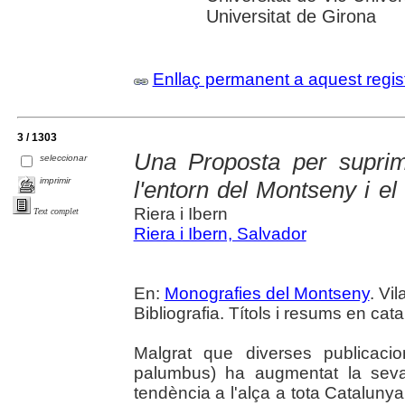
Universitat de Girona
Enllaç permanent a aquest regis
3 / 1303
Una Proposta per suprim
seleccionar
imprimir
l'entorn del Montseny i e
Riera i Ibern
Text complet
Riera i Ibern, Salvador
En:
Monografies del Montseny
. Vi
Bibliografia. Títols i resums en cata
Malgrat que diverses publicaci
palumbus) ha augmentat la seva
tendència a l'alça a tota Cataluny