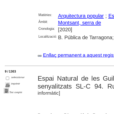
Matèries:
Arquitectura popular
;
Es
Àmbit:
Montsant, serra de
Cronologia:
[2020]
Localització:
B. Pública de Tarragona
Enllaç permanent a aquest regis
9 / 1303
Espai Natural de les Guil
seleccionar
imprimir
senyalitzats SL-C 94. R
informàtic]
Text complet