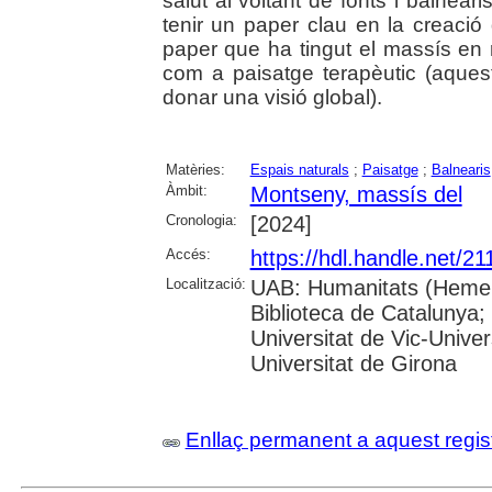
salut al voltant de fonts i balneari
tenir un paper clau en la creació
paper que ha tingut el massís en r
com a paisatge terapèutic (aques
donar una visió global).
Matèries:
Espais naturals
;
Paisatge
;
Balnearis
Àmbit:
Montseny, massís del
Cronologia:
[2024]
Accés:
https://hdl.handle.net/2
Localització:
UAB: Humanitats (Hemero
Biblioteca de Catalunya;
Universitat de Vic-Univer
Universitat de Girona
Enllaç permanent a aquest regis