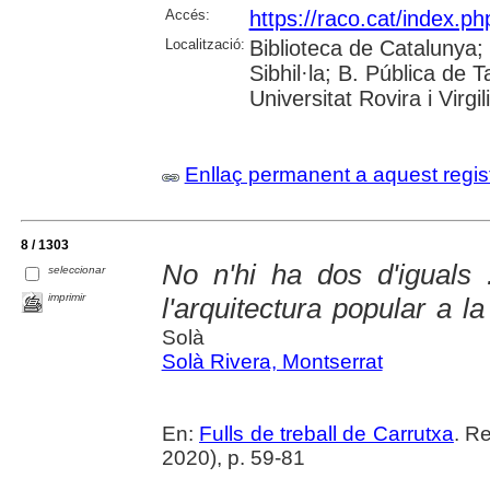
Accés:
https://raco.cat/index.p
Localització:
Biblioteca de Catalunya
Sibhil·la; B. Pública de
Universitat Rovira i Virgili
Enllaç permanent a aquest regis
8 / 1303
No n'hi ha dos d'iguals 
seleccionar
imprimir
l'arquitectura popular a l
Solà
Solà Rivera, Montserrat
En:
Fulls de treball de Carrutxa
. R
2020), p. 59-81