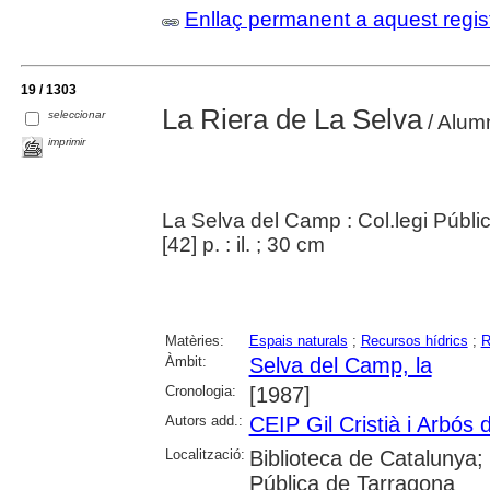
Enllaç permanent a aquest regis
19 / 1303
La Riera de La Selva
seleccionar
/ Alumn
imprimir
La Selva del Camp : Col.legi Públic 
[42] p. : il. ; 30 cm
Matèries:
Espais naturals
;
Recursos hídrics
;
R
Àmbit:
Selva del Camp, la
Cronologia:
[1987]
Autors add.:
CEIP Gil Cristià i Arbós
Localització:
Biblioteca de Catalunya;
Pública de Tarragona