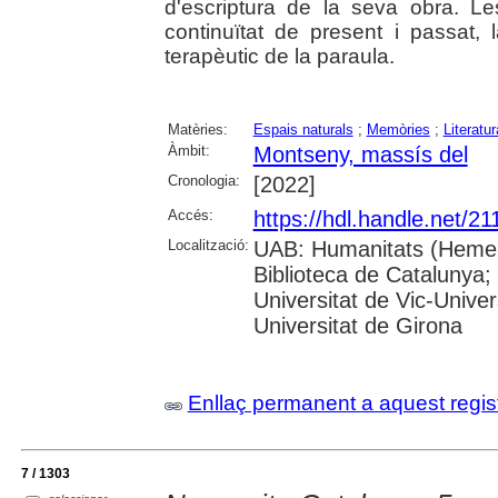
d'escriptura de la seva obra. L
continuïtat de present i passat, 
terapèutic de la paraula.
Matèries:
Espais naturals
;
Memòries
;
Literatur
Àmbit:
Montseny, massís del
Cronologia:
[2022]
Accés:
https://hdl.handle.net/2
Localització:
UAB: Humanitats (Hemero
Biblioteca de Catalunya;
Universitat de Vic-Univer
Universitat de Girona
Enllaç permanent a aquest regis
7 / 1303