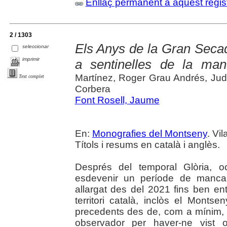
Enllaç permanent a aquest regis
2 / 1303
Els Anys de la Gran Seca
seleccionar
imprimir
a sentinelles de la man
Martínez, Roger Grau Andrés, Judi
Text complet
Corbera
Font Rosell, Jaume
En:
Monografies del Montseny
. Vi
Títols i resums en català i anglès.
Després del temporal Glòria, o
esdevenir un període de manca 
allargat des del 2021 fins ben en
territori català, inclòs el Mont
precedents des de, com a mínim, 
observador per haver-ne vist 