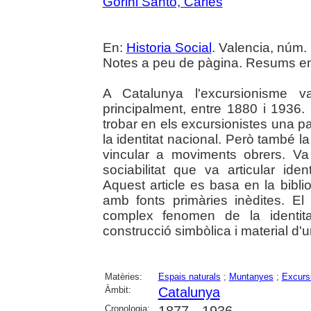
Gorini Santo, Carles
En:
Historia Social
. Valencia, núm. 
Notes a peu de pàgina. Resums en 
A Catalunya l'excursionisme v
principalment, entre 1880 i 1936.
trobar en els excursionistes una p
la identitat nacional. Però també l
vincular a moviments obrers. V
sociabilitat que va articular ident
Aquest article es basa en la biblio
amb fonts primàries inèdites. El
complex fenomen de la identita
construcció simbòlica i material d
Matèries:
Espais naturals
;
Muntanyes
;
Excurs
Àmbit:
Catalunya
Cronologia: