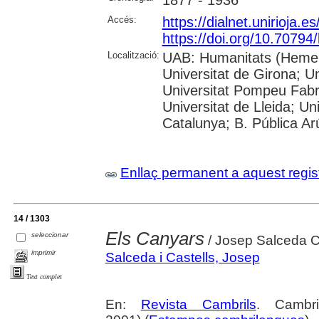
1877 - 1936
Accés:
https://dialnet.unirioja.
https://doi.org/10.70794
Localització:
UAB: Humanitats (Hemero
Universitat de Girona; Un
Universitat Pompeu Fabra;
Universitat de Lleida; Un
Catalunya; B. Pública Ar
Enllaç permanent a aquest regis
14 / 1303
Els Canyars
seleccionar
/ Josep Salceda C
imprimir
Salceda i Castells, Josep
Text complet
En:
Revista Cambrils
. Cambr