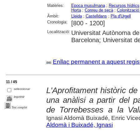
Matèries:
Epoca musulmana
;
Recursos hídrics
Horta
;
Conreu de secà
;
Colonització 
Àmbit:
Lleida
;
Castelldans
;
Pla d'Urgell
Cronologia:
[800 - 1200]
Localització:
Universitat Autònoma de 
Barcelona; Universitat de 
Enllaç permanent a aquest regis
11 / 45
L'Aprofitament històric de
seleccionar
imprimir
una anàlisi a partir del p
de Torrebesses a la Vall
Text complet
Ignasi Aldomà Buixadé, Enric Vice
Aldomà i Buixadé, Ignasi