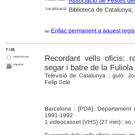
Associació de Festes del
Localització:
Biblioteca de Catalunya; 
Enllaç permanent a aquest regis
7 / 45
Recordant vells oficis: ra
seleccionar
imprimir
segar i batre de la Fuliola
Televisió de Catalunya ; guió: Jo
Felip Solé
Barcelona : [PDA]. Departament d
1991-1992
1 videocasset (VHS) (27 min) : so, c