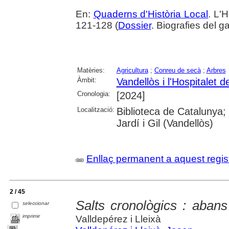
En:
Quaderns d'Història Local
. L'H
121-128 (
Dossier
. Biografies del g
Matèries:
Agricultura
;
Conreu de secà
;
Arbres
Àmbit:
Vandellòs i l'Hospitalet de
Cronologia:
[2024]
Localització:
Biblioteca de Catalunya;
Jardí i Gil (Vandellòs)
Enllaç permanent a aquest regis
2 / 45
Salts cronològics : abans
seleccionar
imprimir
Valldepérez i Lleixà