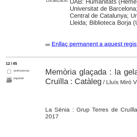
Localització:
UAB: Humanitats (Hemero
Universitat de Barcelona;
Central de Catalunya; Un
Lleida; Biblioteca Borja 
Enllaç permanent a aquest regis
12 / 45
Memòria glaçada : la gela
seleccionar
imprimir
Cruïlla : Catàleg
/ Lluís Miró V
La Sénia : Grup Terres de Cruïll
2017