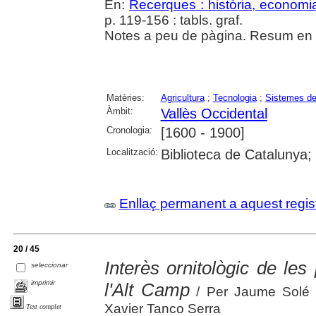
En:
Recerques : història, economia
p. 119-156 : tabls. graf.
Notes a peu de pàgina. Resum en c
Matèries:
Agricultura
;
Tecnologia
;
Sistemes de
Àmbit:
Vallès Occidental
Cronologia:
[1600 - 1900]
Localització:
Biblioteca de Catalunya
Enllaç permanent a aquest regis
20 / 45
Interès ornitològic de le
seleccionar
imprimir
l'Alt Camp
/ Per Jaume Solé 
Xavier Tanco Serra
Text complet