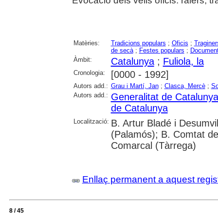
Evocació dels vells oficis: raiers, t
Matèries:
Tradicions populars
;
Oficis
;
Traginer
de secà
;
Festes populars
;
Document
Àmbit:
Catalunya
;
Fuliola, la
Cronologia:
[0000 - 1992]
Autors add.:
Grau i Martí, Jan
;
Clasca, Mercè
;
So
Autors add.:
Generalitat de Cataluny
de Catalunya
Localització:
B. Artur Bladé i Desumvil
(Palamós); B. Comtat de
Comarcal (Tàrrega)
Enllaç permanent a aquest regis
8 / 45