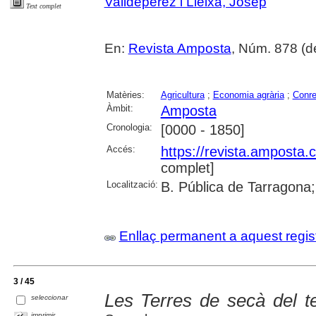
Valldepérez i Lleixà, Josep
Text complet
En:
Revista Amposta
, Núm. 878 (d
Matèries:
Agricultura
;
Economia agrària
;
Conre
Àmbit:
Amposta
Cronologia:
[0000 - 1850]
Accés:
https://revista.amposta.
complet]
Localització:
B. Pública de Tarragona;
Enllaç permanent a aquest regis
3 / 45
Les Terres de secà del t
seleccionar
imprimir