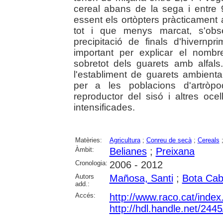
cereal abans de la sega i entre 
essent els ortòpters pràcticament 
tot i que menys marcat, s'obs
precipitació de finals d'hivern
important per explicar el nombr
sobretot dels guarets amb alfals.
l'establiment de guarets ambienta
per a les poblacions d'artròpo
reproductor del sisó i altres oce
intensificades.
Matèries:
Agricultura
;
Conreu de secà
;
Cereals
Àmbit:
Belianes
;
Preixana
Cronologia:
2006 - 2012
Autors
Mañosa, Santi
;
Bota Cab
add.:
Accés:
http://www.raco.cat/index
http://hdl.handle.net/244