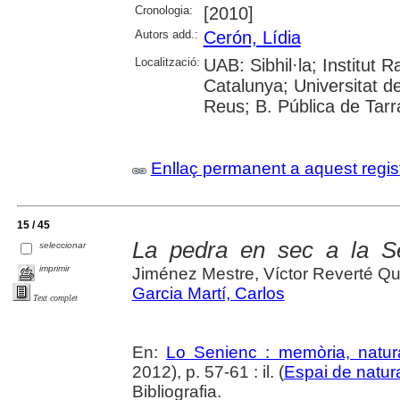
Cronologia:
[2010]
Autors add.:
Cerón, Lídia
Localització:
UAB: Sibhil·la; Institut
Catalunya; Universitat d
Reus; B. Pública de Tar
Enllaç permanent a aquest regis
15 / 45
La pedra en sec a la S
seleccionar
imprimir
Jiménez Mestre, Víctor Reverté Q
Garcia Martí, Carlos
Text complet
En:
Lo Senienc : memòria, natura
2012), p. 57-61 : il. (
Espai de natur
Bibliografia.