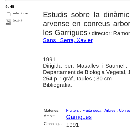
9 / 45
Estudis sobre la dinàmic
seleccionar
imprimir
arvense en conreus arbo
les Garrigues
/ director: Ramo
Sans i Serra, Xavier
1991
Dirigida per: Masalles i Saumell
Departament de Biologia Vegetal,
254 p. : gràf., taules ; 30 cm
Bibliografia.
Matèries:
Fruiters
;
Fruita seca
;
Arbres
;
Conre
Àmbit:
Garrigues
Cronologia:
1991