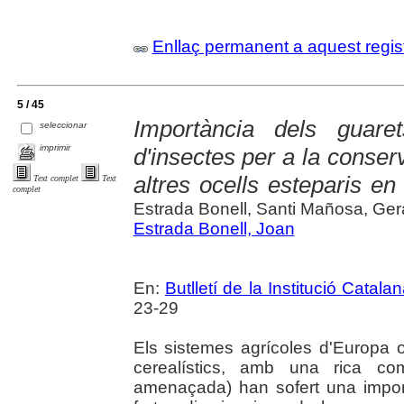
Enllaç permanent a aquest regis
5 / 45
Importància dels guar
seleccionar
imprimir
d'insectes per a la conserv
altres ocells esteparis en
Text complet
Text
complet
Estrada Bonell, Santi Mañosa, Ge
Estrada Bonell, Joan
En:
Butlletí de la Institució Catala
23-29
Els sistemes agrícoles d'Europa o
cerealístics, amb una rica com
amenaçada) han sofert una import