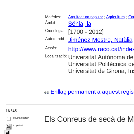
Matèries:
Arquitectura popular
;
Agricultura
;
Co
Àmbit:
Sénia, la
Cronologia:
[1700 - 2012]
Autors add.:
Jiménez Mestre, Natàlia
Accés:
http://www.raco.cat/ind
Localització:
Universitat Autònoma de 
Universitat Politècnica de
Universitat de Girona; I
Enllaç permanent a aquest regis
16 / 45
Els Conreus de secà de M
seleccionar
imprimir