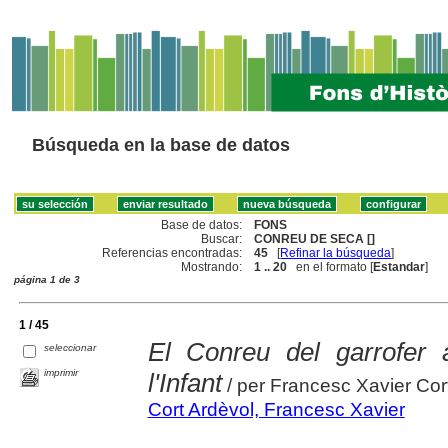
Búsqueda en la base de datos
Base de datos:
FONS
Buscar:
CONREU DE SECA []
Referencias encontradas:
45
[
Refinar la búsqueda
]
Mostrando:
1 .. 20
en el formato [
Estandar
]
página 1 de 3
1 / 45
El Conreu del garrofer 
seleccionar
imprimir
l'Infant
/ per Francesc Xavier Cor
Cort Ardèvol, Francesc Xavier