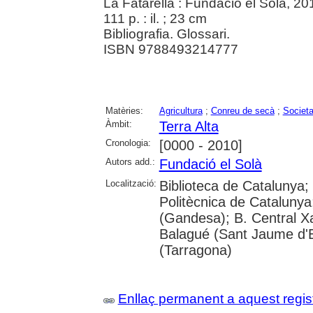
La Fatarella : Fundació el Solà, 20
111 p. : il. ; 23 cm
Bibliografia. Glossari.
ISBN 9788493214777
Matèries:
Agricultura
;
Conreu de secà
;
Societa
Àmbit:
Terra Alta
Cronologia:
[0000 - 2010]
Autors add.:
Fundació el Solà
Localització:
Biblioteca de Catalunya; 
Politècnica de Catalunya
(Gandesa); B. Central X
Balagué (Sant Jaume d'En
(Tarragona)
Enllaç permanent a aquest regis