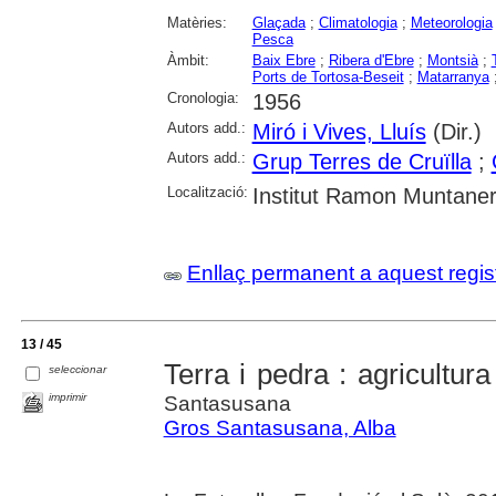
Matèries:
Glaçada
;
Climatologia
;
Meteorologia
Pesca
Àmbit:
Baix Ebre
;
Ribera d'Ebre
;
Montsià
;
Ports de Tortosa-Beseit
;
Matarranya
Cronologia:
1956
Autors add.:
Miró i Vives, Lluís
(Dir.)
Autors add.:
Grup Terres de Cruïlla
;
Localització:
Institut Ramon Muntane
Enllaç permanent a aquest regis
13 / 45
Terra i pedra : agricultura
seleccionar
imprimir
Santasusana
Gros Santasusana, Alba