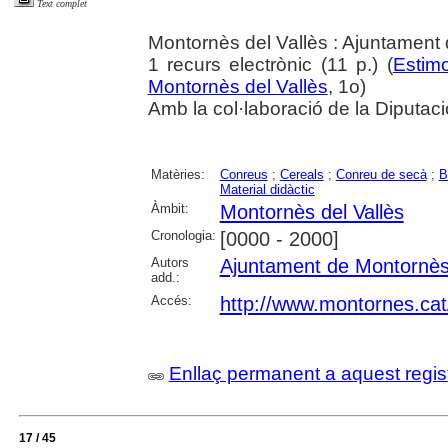
Text complet
Montornès del Vallès : Ajuntament 
1 recurs electrònic (11 p.) (
Estimo
Montornès del Vallès
, 1o)
Amb la col·laboració de la Diputac
Matèries:
Conreus
;
Cereals
;
Conreu de secà
;
B
Material didàctic
Àmbit:
Montornès del Vallès
Cronologia:
[0000 - 2000]
Autors
Ajuntament de Montornès 
add.:
Accés:
http://www.montornes.cat
Enllaç permanent a aquest regis
17 / 45