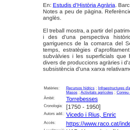
En:
Estudis d'Història Agrària
. Barc
Notes a peu de pàgina. Referèncie
anglès.
El treball mostra, a partir del pat
i des d'una perspectiva històr
garriguencs de la comarca del S
temps, estratègies d'aprofitamen
subvàlvies i les superficials que
divers de produccions agràries i d'a
subsistència d'una xarxa relativam
Matèries:
Recursos hídrics
;
Infraestructures d'
Masos
;
Activitats agrícoles
;
Conreu
Àmbit:
Torrebesses
Cronologia:
[1750 - 1950]
Autors add.:
Vicedo i Rius, Enric
Accés:
https://www.raco.cat/ind