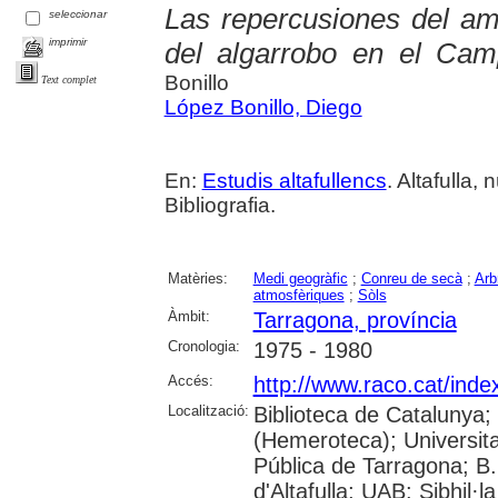
Las repercusiones del amb
seleccionar
imprimir
del algarrobo en el Ca
Bonillo
Text complet
López Bonillo, Diego
En:
Estudis altafullencs
. Altafulla,
Bibliografia.
Matèries:
Medi geogràfic
;
Conreu de secà
;
Arb
atmosfèriques
;
Sòls
Àmbit:
Tarragona, província
Cronologia:
1975 - 1980
Accés:
http://www.raco.cat/inde
Localització:
Biblioteca de Catalunya
(Hemeroteca); Universitat
Pública de Tarragona; B.
d'Altafulla; UAB: Sibhil·la