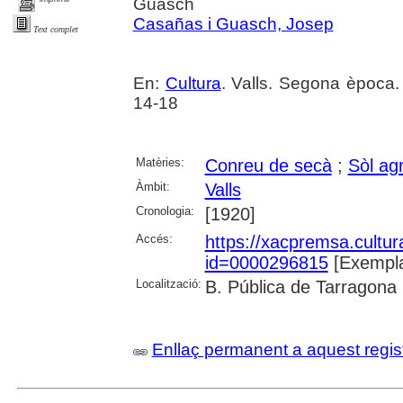
Guasch
Casañas i Guasch, Josep
Text complet
En:
Cultura
. Valls. Segona època.
14-18
Matèries:
Conreu de secà
;
Sòl agr
Àmbit:
Valls
Cronologia:
[1920]
Accés:
https://xacpremsa.cultu
id=0000296815
[Exempla
Localització:
B. Pública de Tarragona
Enllaç permanent a aquest regis