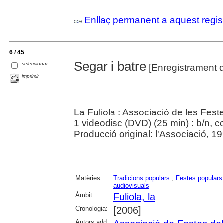
Enllaç permanent a aquest regis
6 / 45
Segar i batre
seleccionar
[Enregistrament d
imprimir
La Fuliola : Associació de les Fest
1 videodisc (DVD) (25 min) : b/n, co
Producció original: l'Associació, 19
Matèries:
Tradicions populars
;
Festes populars
audiovisuals
Àmbit:
Fuliola, la
Cronologia:
[2006]
Autors add.: