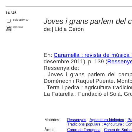
14 / 45
Joves i grans parlem del c
seleccionar
imprimir
de:] Lídia Cerón
En:
Caramella : revista de música i
desembre 2011), p. 139 (
Resseny
Ressenya de:
. Joves i grans parlem del camp
Domènech i Raquel Puente. Montbl
. Terra i pedra : agricultura tradi
La Fatarella : Fundació el Solà, G
Matèries:
Ressenyes
;
Agricultura biològica
;
Pr
Tradicions populars
;
Agricultura
;
Con
Àmbit:
Camp de Tarragona
;
Conca de Barbe