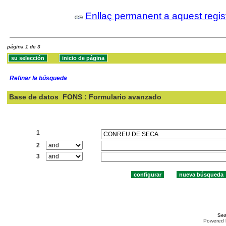
Enllaç permanent a aquest regis
página 1 de 3
Refinar la búsqueda
Base de datos
FONS : Formulario avanzado
Buscar:
1
2
3
Sea
Powered