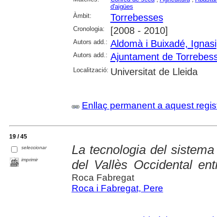
d'aigües
Àmbit:
Torrebesses
Cronologia:
[2008 - 2010]
Autors add.:
Aldomà i Buixadé, Ignasi
Autors add.:
Ajuntament de Torrebes
Localització:
Universitat de Lleida
Enllaç permanent a aquest regis
19 / 45
La tecnologia del sistema
seleccionar
imprimir
del Vallès Occidental ent
Roca Fabregat
Roca i Fabregat, Pere