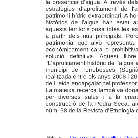
la presència d'aigua. A través d
estratègies d'aprofitament de l
patrimoni hídric extraordinari. A h
històrics de l'aigua han estat 
aquests territoris posa totes les 
a partir dels rius principals. Pe
patrimonial que això representa
econòmicament cara o prohibitiv
solució definitiva. Aquest lli
"L'aprofitament històric de l'aigua
municipi de Torrebesses (Segri
realitzada entre els anys 2008 i 20
de Lleida encapçalat pel professor
La mateixa recerca també va donar
per diverses sales i a la creac
construcció de la Pedra Seca, aix
núm. 38 de la Revista d'Etnologia 
Matèries:
Conreu de secà
;
Agricultura
;
Abastam