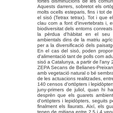
fortes disminucions de les comunit
Aquests darrers, sobretot els ortò
molts ocells esteparis, fins i tot 
el sisó (Tetrax tetrax). Tot i qu
clau com a font d'invertebrats i, 
biodiversitat dels entorns conreat
la pèrdua d'hàbitat en el seu 
ambientals dins de la matriu agríc
per a la diversificació dels pais
En el cas del sisó, poden proporc
d'alimentació tant de polls com adul
sisó a Catalunya, a partir de l'an
ZEPA Secans de Belianes-Preixana 
amb vegetació natural o bé sembrat
de les actuacions realitzades, entre
140 censos d'ortòpters i lepidòpter
juny-primers de juliol, quan hi h
desprèn que els guarets ambient
d'ortòpters i lepidòpters, seguits p
finalment els llaurats. Així, els g
tenen de mitjana entre 2,5 i 4 v