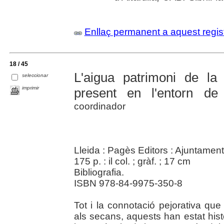
Enllaç permanent a aquest regis
18 / 45
L'aigua patrimoni de la
seleccionar
imprimir
present en l'entorn de
coordinador
Lleida : Pagès Editors : Ajuntamen
175 p. : il col. ; gràf. ; 17 cm
Bibliografia.
ISBN 978-84-9975-350-8
Tot i la connotació pejorativa que
als secans, aquests han estat històr