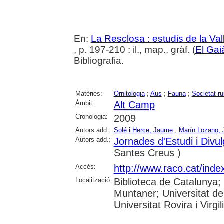
En:
La Resclosa : estudis de la Val
, p. 197-210 : il., map., gràf. (
El Gai
Bibliografia.
Matèries:
Ornitologia
;
Aus
;
Fauna
;
Societat ru
Àmbit:
Alt Camp
Cronologia:
2009
Autors add.:
Solé i Herce, Jaume
;
Marín Lozano,
Autors add.:
Jornades d'Estudi i Divul
Santes Creus )
Accés:
http://www.raco.cat/ind
Localització:
Biblioteca de Catalunya;
Muntaner; Universitat d
Universitat Rovira i Virgil