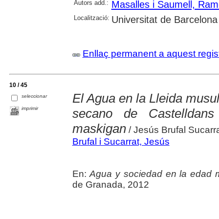
Autors add.:
Masalles i Saumell, Ra
Localització:
Universitat de Barcelona
Enllaç permanent a aquest regis
10 / 45
El Agua en la Lleida musul
seleccionar
imprimir
secano de Castelldan
maskigan
/ Jesús Brufal Sucarr
Brufal i Sucarrat, Jesús
En:
Agua y sociedad en la edad 
de Granada, 2012