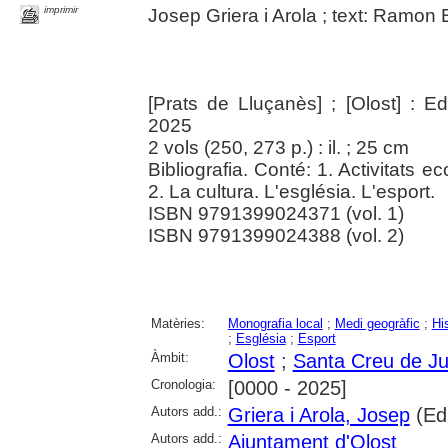
imprimir
Josep Griera i Arola ; text: Ramon 
[Prats de Lluçanès] ; [Olost] : Edi
2025
2 vols (250, 273 p.) : il. ; 25 cm
Bibliografia. Conté: 1. Activitats 
2. La cultura. L'església. L'esport.
ISBN 9791399024371 (vol. 1)
ISBN 9791399024388 (vol. 2)
Matèries:
Monografia local
;
Medi geogràfic
;
Hi
;
Església
;
Esport
Àmbit:
Olost
;
Santa Creu de Ju
Cronologia:
[0000 - 2025]
Autors add.:
Griera i Arola, Josep
(Ed
Autors add.:
Ajuntament d'Olost