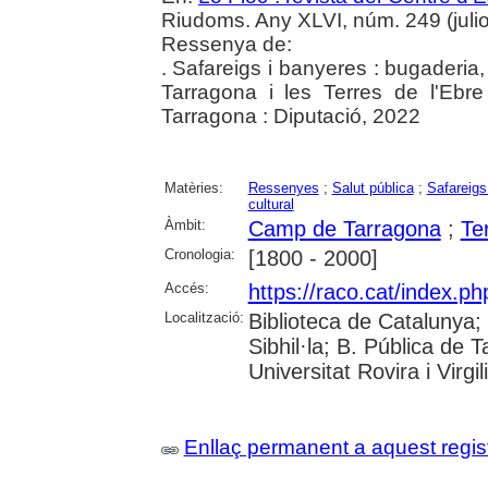
Riudoms. Any XLVI, núm. 249 (julio
Ressenya de:
. Safareigs i banyeres : bugaderia, 
Tarragona i les Terres de l'Ebr
Tarragona : Diputació, 2022
Matèries:
Ressenyes
;
Salut pública
;
Safareigs
cultural
Àmbit:
Camp de Tarragona
;
Te
Cronologia:
[1800 - 2000]
Accés:
https://raco.cat/index.ph
Localització:
Biblioteca de Catalunya
Sibhil·la; B. Pública de
Universitat Rovira i Virgili
Enllaç permanent a aquest regis