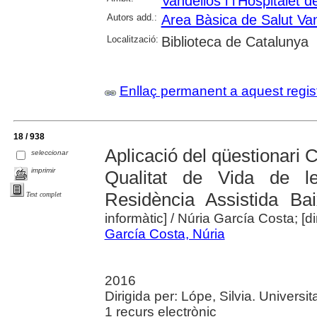
Vandellòs i l'Hospitalet de
Autors add.:
Area Bàsica de Salut Van
Localització:
Biblioteca de Catalunya
Enllaç permanent a aquest regis
18 / 938
Aplicació del qüestionari 
seleccionar
imprimir
Qualitat de Vida de 
Residència Assistida B
Text complet
informàtic]
/ Núria García Costa; [dir
García Costa, Núria
2016
Dirigida per: Lópe, Silvia. Universita
1 recurs electrònic