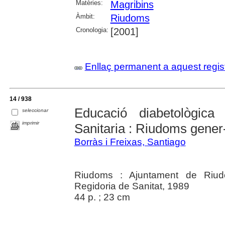
Matèries:
Magribins
Àmbit:
Riudoms
Cronologia:
[2001]
Enllaç permanent a aquest regis
14 / 938
Educació diabetològic
seleccionar
imprimir
Sanitaria : Riudoms gene
Borràs i Freixas, Santiago
Riudoms : Ajuntament de Riudo
Regidoria de Sanitat, 1989
44 p. ; 23 cm