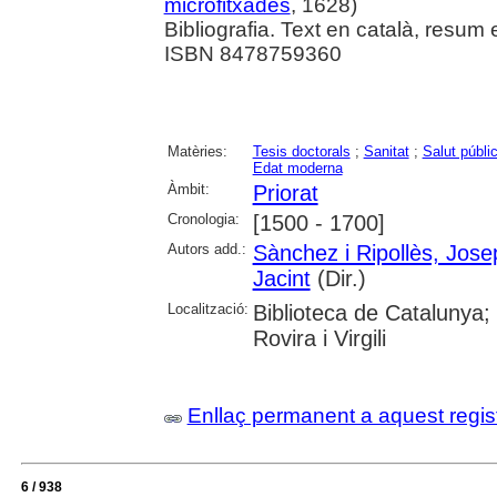
microfitxades
, 1628)
Bibliografia. Text en català, resum 
ISBN 8478759360
Matèries:
Tesis doctorals
;
Sanitat
;
Salut públi
Edat moderna
Àmbit:
Priorat
Cronologia:
[1500 - 1700]
Autors add.:
Sànchez i Ripollès, Jose
Jacint
(Dir.)
Localització:
Biblioteca de Catalunya; 
Rovira i Virgili
Enllaç permanent a aquest regis
6 / 938