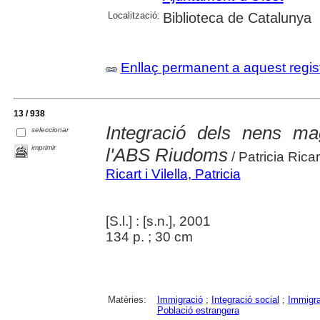
Localització:
Biblioteca de Catalunya
Enllaç permanent a aquest regis
13 / 938
Integració dels nens mag
seleccionar
imprimir
l'ABS Riudoms
/ Patricia Ricart
Ricart i Vilella, Patricia
[S.l.] : [s.n.], 2001
134 p. ; 30 cm
Matèries:
Immigració
;
Integració social
;
Immigr
Població estrangera