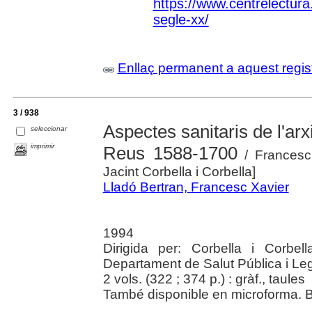
https://www.centrelectura.c
segle-xx/
Enllaç permanent a aquest regis
3 / 938
Aspectes sanitaris de l'ar
seleccionar
imprimir
Reus 1588-1700
/ Francesc 
Jacint Corbella i Corbella]
Lladó Bertran, Francesc Xavier
1994
Dirigida per: Corbella i Corbell
Departament de Salut Pública i Leg
2 vols. (322 ; 374 p.) : gràf., taules
També disponible en microforma. Bi