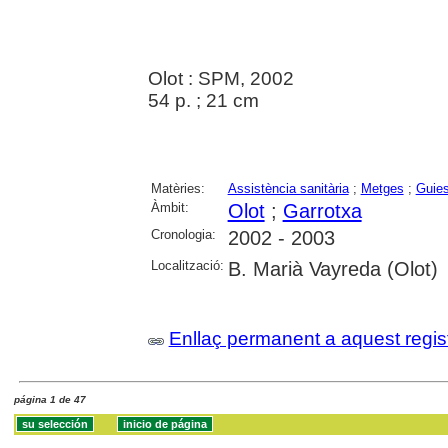
Olot : SPM, 2002
54 p. ; 21 cm
Matèries:
Assistència sanitària
;
Metges
;
Guie
Àmbit:
Olot
;
Garrotxa
Cronologia:
2002 - 2003
Localització:
B. Marià Vayreda (Olot)
Enllaç permanent a aquest regis
página 1 de 47