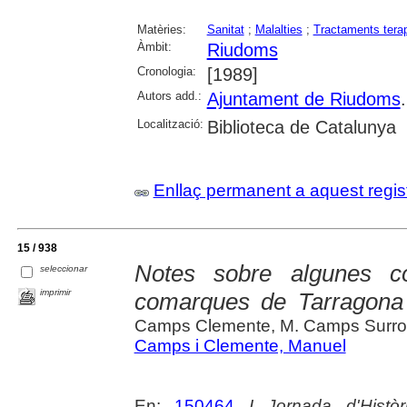
Matèries:
Sanitat
;
Malalties
;
Tractaments tera
Àmbit:
Riudoms
Cronologia:
[1989]
Autors add.:
Ajuntament de Riudoms
Localització:
Biblioteca de Catalunya
Enllaç permanent a aquest regis
15 / 938
Notes sobre algunes co
seleccionar
imprimir
comarques de Tarragona 
Camps Clemente, M. Camps Surroca
Camps i Clemente, Manuel
En:
150464
I Jornada d'Histò