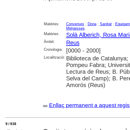
Matèries:
Converses
;
Dona
;
Sanitat
;
Equipame
Metgesses
Matèries:
Solà Alberich, Rosa Mari
Àmbit:
Reus
Cronologia:
[0000 - 2000]
Localització:
Biblioteca de Catalunya; 
Pompeu Fabra; Universitat
Lectura de Reus; B. Públ
Selva del Camp); B. Per
Amorós (Reus)
Enllaç permanent a aquest regis
9 / 938