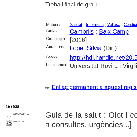
Treball final de grau.
Matèries:
Sanitat
;
Infermeria
;
Vellesa
;
Condici
Àmbit:
Cambrils
;
Baix Camp
Cronologia:
[2016]
Autors add.:
Lópe, Sílvia
(Dir.)
Accés:
http://hdl.handle.net/2
Localització:
Universitat Rovira i Virgili
Enllaç permanent a aquest regis
19 / 938
Guia de la salut : Olot i 
seleccionar
imprimir
a consultes, urgències...]