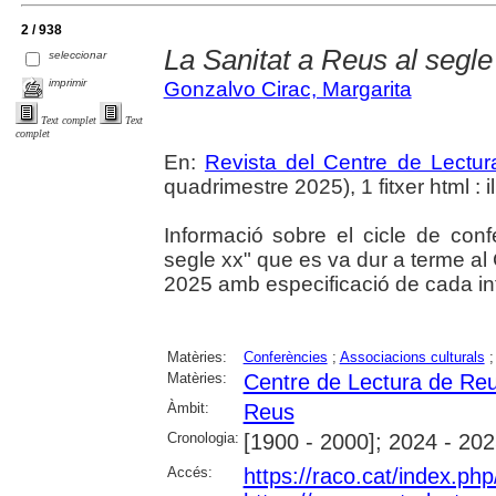
2 / 938
La Sanitat a Reus al segl
seleccionar
imprimir
Gonzalvo Cirac, Margarita
Text complet
Text
complet
En:
Revista del Centre de Lectu
quadrimestre 2025), 1 fitxer html : il
Informació sobre el cicle de con
segle xx" que es va dur a terme al
2025 amb especificació de cada in
Matèries:
Conferències
;
Associacions culturals
Matèries:
Centre de Lectura de Re
Àmbit:
Reus
Cronologia:
[1900 - 2000]; 2024 - 20
Accés:
https://raco.cat/index.p