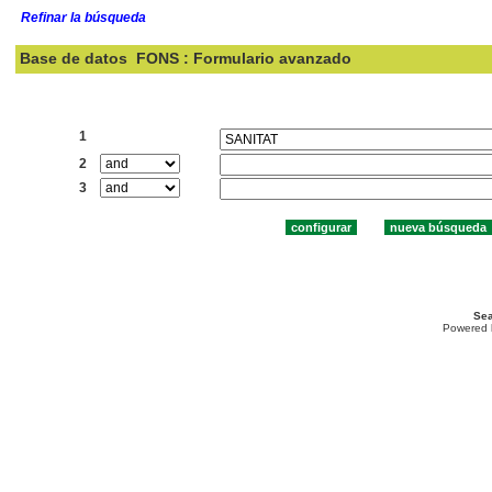
Refinar la búsqueda
Base de datos
FONS : Formulario avanzado
Buscar:
1
2
3
Sea
Powered