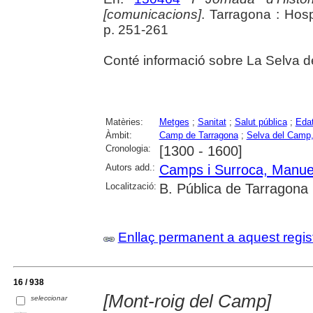
[comunicacions]
. Tarragona : Hosp
p. 251-261
Conté informació sobre La Selva de
Matèries:
Metges
;
Sanitat
;
Salut pública
;
Edat
Àmbit:
Camp de Tarragona
;
Selva del Camp,
Cronologia:
[1300 - 1600]
Autors add.:
Camps i Surroca, Manue
Localització:
B. Pública de Tarragona
Enllaç permanent a aquest regis
16 / 938
[Mont-roig del Camp]
seleccionar