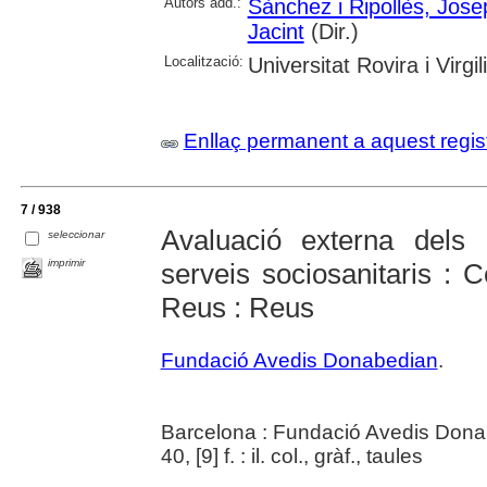
Autors add.:
Sànchez i Ripollès, Jose
Jacint
(Dir.)
Localització:
Universitat Rovira i Virgili
Enllaç permanent a aquest regis
7 / 938
Avaluació externa dels 
seleccionar
imprimir
serveis sociosanitaris : C
Reus : Reus
Fundació Avedis Donabedian
.
Barcelona : Fundació Avedis Dona
40, [9] f. : il. col., gràf., taules