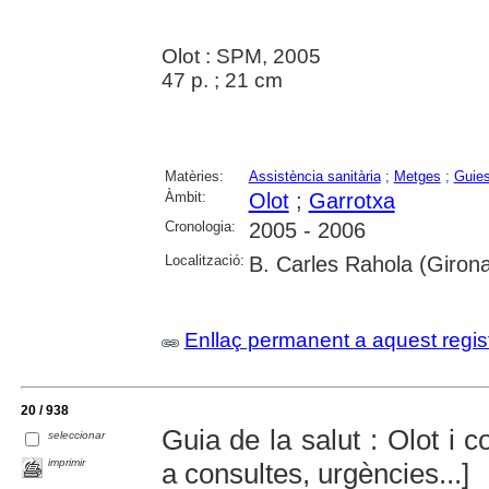
Olot : SPM, 2005
47 p. ; 21 cm
Matèries:
Assistència sanitària
;
Metges
;
Guie
Àmbit:
Olot
;
Garrotxa
Cronologia:
2005 - 2006
Localització:
B. Carles Rahola (Giron
Enllaç permanent a aquest regis
20 / 938
Guia de la salut : Olot i 
seleccionar
imprimir
a consultes, urgències...]