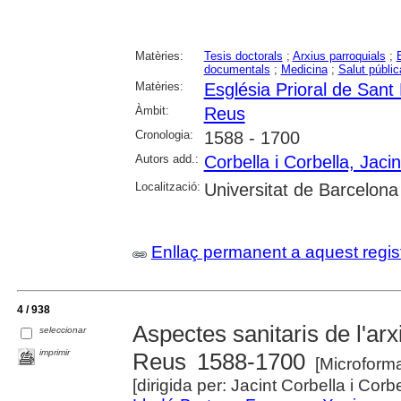
Matèries:
Tesis doctorals
;
Arxius parroquials
;
documentals
;
Medicina
;
Salut públic
Matèries:
Església Prioral de San
Àmbit:
Reus
Cronologia:
1588 - 1700
Autors add.:
Corbella i Corbella, Jacin
Localització:
Universitat de Barcelona
Enllaç permanent a aquest regis
4 / 938
Aspectes sanitaris de l'ar
seleccionar
imprimir
Reus 1588-1700
[Microform
[dirigida per: Jacint Corbella i Corbe