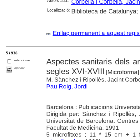
Autors add.:
Corbella i Corbella, Jacin
Localització:
Biblioteca de Catalunya;
Enllaç permanent a aquest regis
5 / 938
Aspectes sanitaris dels ar
seleccionar
imprimir
segles XVI-XVIII
[Microforma
M. Sànchez i Ripollès, Jacint Corbel
Pau Roig, Jordi
Barcelona : Publicacions Universit
Dirigida per: Sànchez i Ripollès, 
Universitat de Barcelona. Centres
Facultat de Medicina, 1991
5 microfitxes ; 11 * 15 cm + 1 f