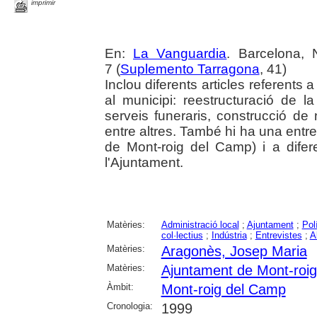
imprimir
En:
La Vanguardia
. Barcelona, 
7 (
Suplemento Tarragona
, 41)
Inclou diferents articles referents a
al municipi: reestructuració de la 
serveis funeraris, construcció de 
entre altres. També hi ha una entr
de Mont-roig del Camp) i a difer
l'Ajuntament.
Matèries:
Administració local
;
Ajuntament
;
Pol
col·lectius
;
Indústria
;
Entrevistes
;
A
Matèries:
Aragonès, Josep Maria
Matèries:
Ajuntament de Mont-roi
Àmbit:
Mont-roig del Camp
Cronologia:
1999