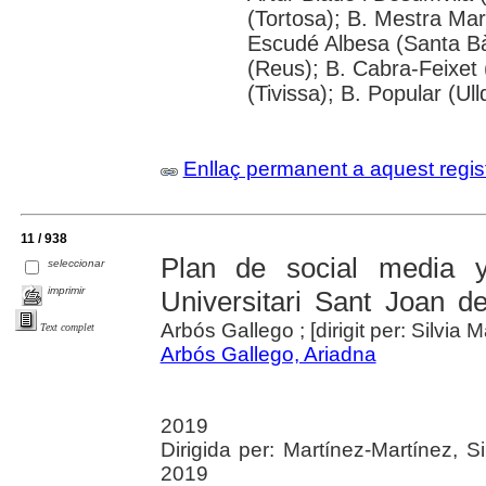
(Tortosa); B. Mestra Mar
Escudé Albesa (Santa Bà
(Reus); B. Cabra-Feixet 
(Tivissa); B. Popular (Ul
Enllaç permanent a aquest regis
11 / 938
Plan de social media y
seleccionar
imprimir
Universitari Sant Joan d
Arbós Gallego ; [dirigit per: Silvia 
Text complet
Arbós Gallego, Ariadna
2019
Dirigida per: Martínez-Martínez, S
2019