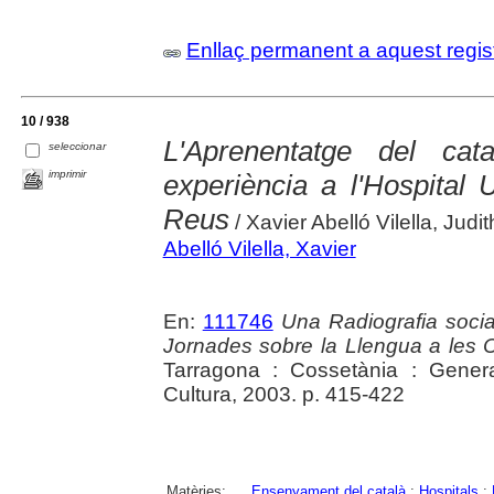
Enllaç permanent a aquest regis
10 / 938
L'Aprenentatge del cat
seleccionar
imprimir
experiència a l'Hospital 
Reus
/ Xavier Abelló Vilella, Jud
Abelló Vilella, Xavier
En:
111746
Una Radiografia socia
Jornades sobre la Llengua a les
Tarragona : Cossetània : Gener
Cultura, 2003. p. 415-422
Matèries:
Ensenyament del català
;
Hospitals
;