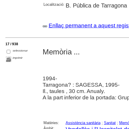
Localització:
B. Pública de Tarragona
Enllaç permanent a aquest regis
17 / 938
Memòria ...
seleccionar
imprimir
1994-
Tarragona? : SAGESSA, 1995-
Il., taules , 30 cm. Anualy.
A la part inferior de la portada: 
Matèries:
Assistència sanitària
;
Sanitat
;
Memòr
Àmbit: