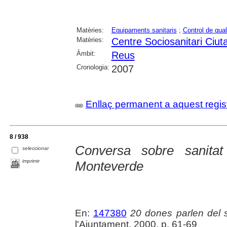
Matèries:
Equipaments sanitaris
;
Control de qual
Matèries:
Centre Sociosanitari Ciut
Àmbit:
Reus
Cronologia:
2007
Enllaç permanent a aquest regis
8 / 938
Conversa sobre sanita
seleccionar
imprimir
Monteverde
En:
147380
20 dones parlen del
l'Ajuntament, 2000. p. 61-69