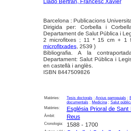
Lladó Bertran, Francesc Xavier
Barcelona : Publicacions Universit
Dirigida per: Corbella i Corbell
Departament de Salut Pública i Leg
2 microfitxes ; 11 * 15 cm + 1 f
microfitxades
, 2539 )
Bibliografia. A la contraporta
Departament: Salut Pública i Legis
en castellà i anglès.
ISBN 8447509826
Matèries:
Tesis doctorals
;
Arxius parroquials
;
documentals
;
Medicina
;
Salut públic
Matèries:
Església Prioral de San
Àmbit:
Reus
Cronologia:
1588 - 1700