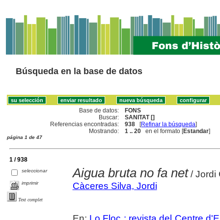
Búsqueda en la base de datos
Base de datos:
FONS
Buscar:
SANITAT []
Referencias encontradas:
938
[
Refinar la búsqueda
]
Mostrando:
1 .. 20
en el formato [
Estandar
]
página 1 de 47
1 / 938
Aigua bruta no fa net
seleccionar
/ Jordi
imprimir
Càceres Silva, Jordi
Text complet
En:
Lo Floc : revista del Centre 