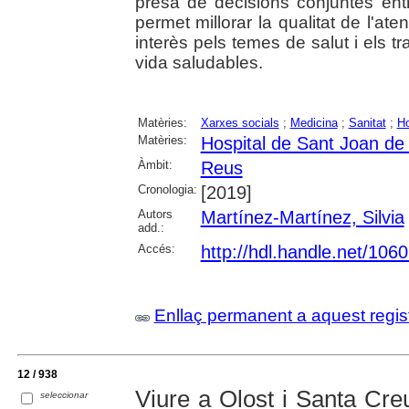
presa de decisions conjuntes entr
permet millorar la qualitat de l'at
interès pels temes de salut i els t
vida saludables.
Matèries:
Xarxes socials
;
Medicina
;
Sanitat
;
Ho
Matèries:
Hospital de Sant Joan de
Àmbit:
Reus
Cronologia:
[2019]
Autors
Martínez-Martínez, Silvia
add.:
Accés:
http://hdl.handle.net/106
Enllaç permanent a aquest regis
12 / 938
Viure a Olost i Santa Creu
seleccionar