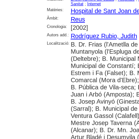
Sanitat
;
Internet
Matèries:
Hospital de Sant Joan d
Àmbit:
Reus
Cronologia:
[2002]
Autors add.:
Rodríguez Rubio, Judith
Localització:
B. Dr. Frias (l'Ametlla
Muntanyola (l'Espluga de 
(Deltebre); B. Municipal 
Municipal de Constantí; 
Estrem i Fa (Falset); B. 
Comarcal (Mora d'Ebre); 
B. Pública de Vila-seca; 
Juan i Arbó (Amposta); B
B. Josep Avinyó (Ginest
(Sarral); B. Municipal d
Ventura Gassol (Calafell)
Mestre Josep Taverna (Alf
(Alcanar); B. Dr. Mn. J
Artur Bladé i Desumvila (