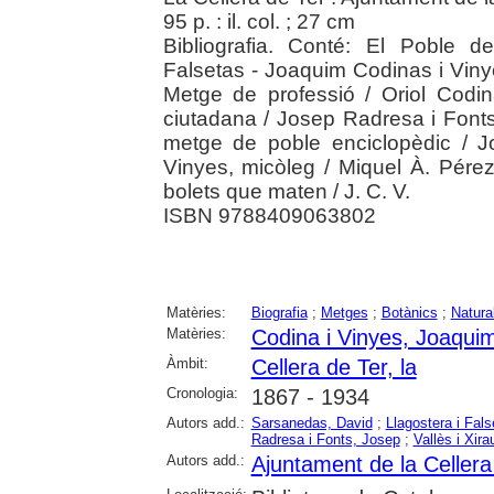
95 p. : il. col. ; 27 cm
Bibliografia. Conté: El Poble d
Falsetas - Joaquim Codinas i Vinye
Metge de professió / Oriol Codina
ciutadana / Josep Radresa i Fonts
metge de poble enciclopèdic / J
Vinyes, micòleg / Miquel À. Pérez
bolets que maten / J. C. V.
ISBN 9788409063802
Matèries:
Biografia
;
Metges
;
Botànics
;
Natura
Matèries:
Codina i Vinyes, Joaqui
Àmbit:
Cellera de Ter, la
Cronologia:
1867 - 1934
Autors add.:
Sarsanedas, David
;
Llagostera i Fals
Radresa i Fonts, Josep
;
Vallès i Xira
Autors add.:
Ajuntament de la Cellera