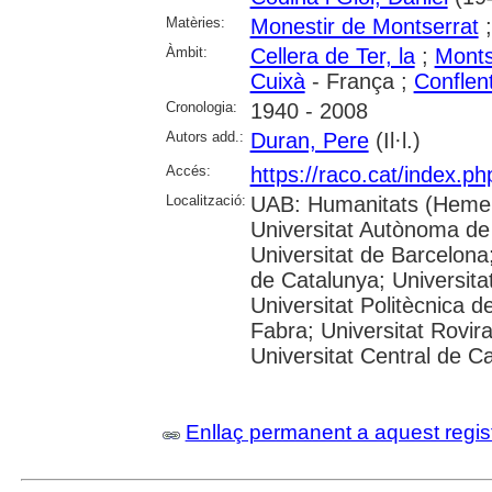
Matèries:
Monestir de Montserrat
Àmbit:
Cellera de Ter, la
;
Monts
Cuixà
- França ;
Conflen
Cronologia:
1940 - 2008
Autors add.:
Duran, Pere
(Il·l.)
Accés:
https://raco.cat/index.p
Localització:
UAB: Humanitats (Hemer
Universitat Autònoma de
Universitat de Barcelona;
de Catalunya; Universitat
Universitat Politècnica 
Fabra; Universitat Rovira 
Universitat Central de C
Enllaç permanent a aquest regis