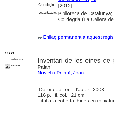
Cronologia:
[2012]
Localització:
Biblioteca de Catalunya;
Colldegria (La Cellera de
Enllaç permanent a aquest regis
13 / 73
Inventari de les eines de
seleccionar
imprimir
Palahí
Novich i Palahí, Joan
[Cellera de Ter] : [l'autor], 2008
116 p. : il. col. ; 21 cm
Títol a la coberta: Eines en miniatu