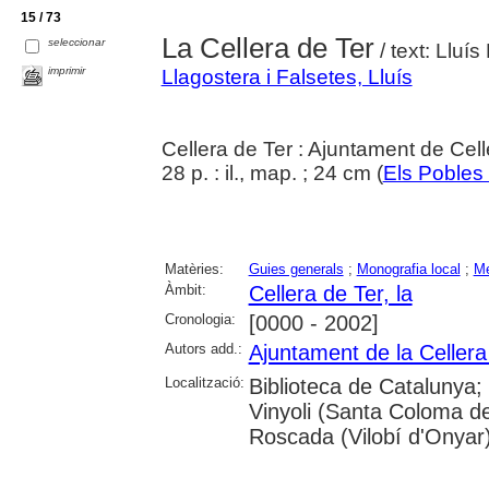
15 / 73
La Cellera de Ter
seleccionar
/ text: Lluí
imprimir
Llagostera i Falsetes, Lluís
Cellera de Ter : Ajuntament de Cell
28 p. : il., map. ; 24 cm (
Els Pobles 
Matèries:
Guies generals
;
Monografia local
;
Me
Àmbit:
Cellera de Ter, la
Cronologia:
[0000 - 2002]
Autors add.:
Ajuntament de la Cellera
Localització:
Biblioteca de Catalunya;
Vinyoli (Santa Coloma de
Roscada (Vilobí d'Onyar