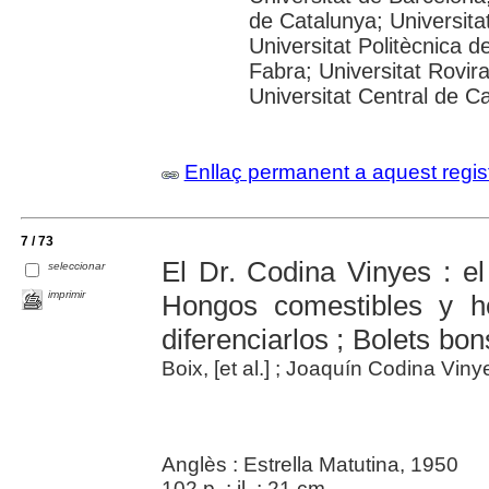
de Catalunya; Universitat
Universitat Politècnica 
Fabra; Universitat Rovira 
Universitat Central de C
Enllaç permanent a aquest regis
7 / 73
El Dr. Codina Vinyes : e
seleccionar
imprimir
Hongos comestibles y h
diferenciarlos ; Bolets bo
Boix, [et al.] ; Joaquín Codina Viny
Anglès : Estrella Matutina, 1950
102 p. : il. ; 21 cm