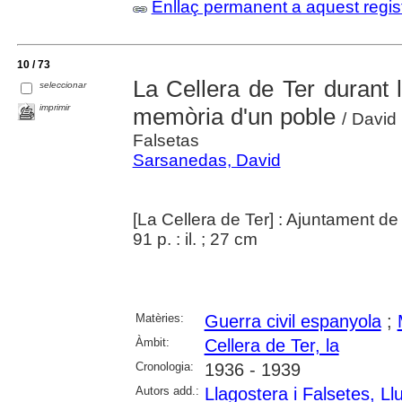
Enllaç permanent a aquest regis
10 / 73
La Cellera de Ter durant 
seleccionar
imprimir
memòria d'un poble
/ David 
Falsetas
Sarsanedas, David
[La Cellera de Ter] : Ajuntament de
91 p. : il. ; 27 cm
Matèries:
Guerra civil espanyola
;
Àmbit:
Cellera de Ter, la
Cronologia:
1936 - 1939
Autors add.:
Llagostera i Falsetes, Ll