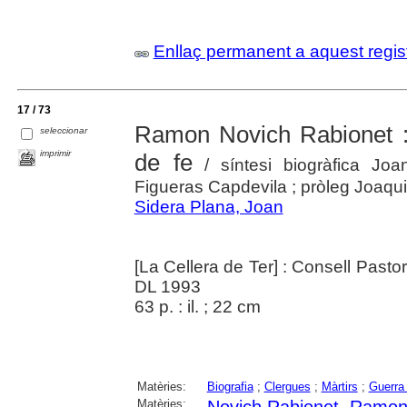
Enllaç permanent a aquest regis
17 / 73
Ramon Novich Rabionet : f
seleccionar
imprimir
de fe
/ síntesi biogràfica Joa
Figueras Capdevila ; pròleg Joaqu
Sidera Plana, Joan
[La Cellera de Ter] : Consell Pastor
DL 1993
63 p. : il. ; 22 cm
Matèries:
Biografia
;
Clergues
;
Màrtirs
;
Guerra 
Matèries:
Novich Rabionet, Ramo