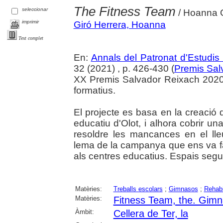
The Fitness Team
seleccionar
/ Hoanna G
imprimir
Giró Herrera, Hoanna
Text complet
En:
Annals del Patronat d'Estudis 
32 (2021) , p. 426-430 (
Premis Salv
XX Premis Salvador Reixach 2020. 
formatius.
El projecte es basa en la creació 
educatiu d'Olot, i alhora cobrir un
resoldre les mancances en el lleu
lema de la campanya que ens va fac
als centres educatius. Espais segur
Matèries:
Treballs escolars
;
Gimnasos
;
Rehabil
Matèries:
Fitness Team, the. Gim
Àmbit:
Cellera de Ter, la