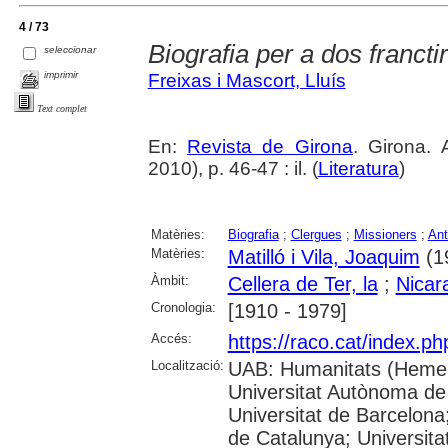
4 / 73
Biografia per a dos francti
seleccionar
imprimir
Freixas i Mascort, Lluís
Text complet
En:
Revista de Girona
. Girona.
2010), p. 46-47 : il. (
Literatura
)
Matèries:
Biografia
;
Clergues
;
Missioners
;
Ant
Matèries:
Matilló i Vila, Joaquim
(1
Àmbit:
Cellera de Ter, la
;
Nicar
Cronologia:
[1910 - 1979]
Accés:
https://raco.cat/index.p
Localització:
UAB: Humanitats (Hemer
Universitat Autònoma de
Universitat de Barcelona;
de Catalunya; Universitat