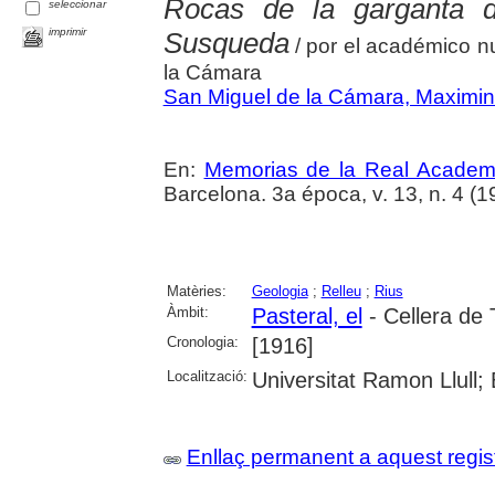
Rocas de la garganta d
seleccionar
imprimir
Susqueda
/ por el académico n
la Cámara
San Miguel de la Cámara, Maximi
En:
Memorias de la Real Academi
Barcelona. 3a época, v. 13, n. 4 (1
Matèries:
Geologia
;
Relleu
;
Rius
Àmbit:
Pasteral, el
- Cellera de T
Cronologia:
[1916]
Localització:
Universitat Ramon Llull;
Enllaç permanent a aquest regis