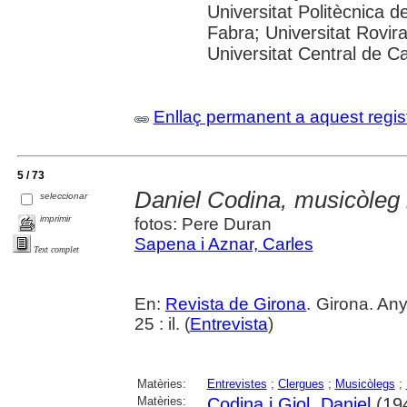
Universitat Politècnica 
Fabra; Universitat Rovira 
Universitat Central de C
Enllaç permanent a aquest regis
5 / 73
Daniel Codina, musicòleg 
seleccionar
imprimir
fotos: Pere Duran
Sapena i Aznar, Carles
Text complet
En:
Revista de Girona
. Girona. An
25 : il. (
Entrevista
)
Matèries:
Entrevistes
;
Clergues
;
Musicòlegs
;
Matèries:
Codina i Giol, Daniel
(194