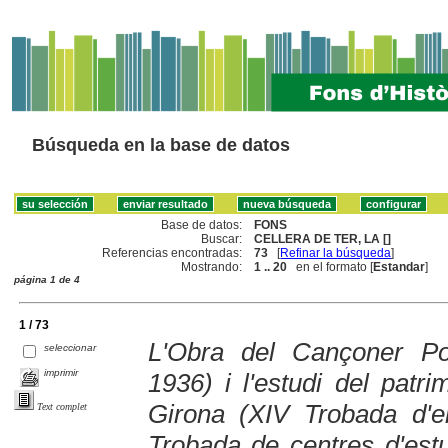
Búsqueda en la base de datos
Base de datos:
FONS
Buscar:
CELLERA DE TER, LA []
Referencias encontradas:
73
[
Refinar la búsqueda
]
Mostrando:
1 .. 20
en el formato [
Estandar
]
página 1 de 4
1 / 73
L'Obra del Cançoner Po
seleccionar
imprimir
1936) i l'estudi del patr
Girona (XIV Trobada d'en
Text complet
Trobada de centres d'estu