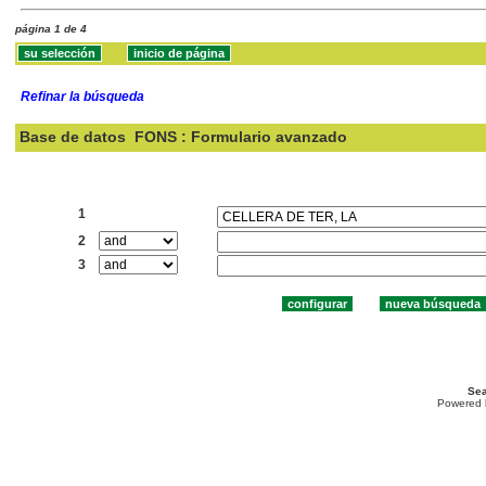
página 1 de 4
Refinar la búsqueda
Base de datos
FONS : Formulario avanzado
Buscar:
1
2
3
Sea
Powered