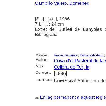
Campillo Valero, Domènec
[S.l.] : [s.n.], 1986
7 f. : il. ; 24 cm
Extret del Butlletí de Banyole
Bibliografia.
Matèries:
Restes humanes
;
Home prehistòric
;
Matèries:
Cova d'el Pasteral de la 
Àmbit:
Cellera de Ter, la
Cronologia:
[1986]
Localització:
Universitat Autònoma de
Enllaç permanent a aquest regis