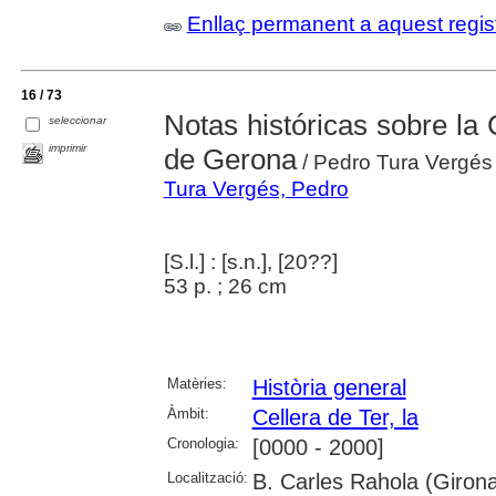
Enllaç permanent a aquest regis
16 / 73
Notas históricas sobre la 
seleccionar
imprimir
de Gerona
/ Pedro Tura Vergés
Tura Vergés, Pedro
[S.l.] : [s.n.], [20??]
53 p. ; 26 cm
Matèries:
Història general
Àmbit:
Cellera de Ter, la
Cronologia:
[0000 - 2000]
Localització:
B. Carles Rahola (Giron