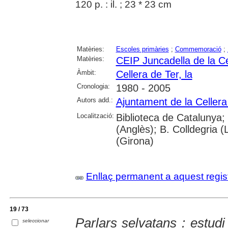
120 p. : il. ; 23 * 23 cm
Matèries:
Escoles primàries
;
Commemoració
;
Matèries:
CEIP Juncadella de la Ce
Àmbit:
Cellera de Ter, la
Cronologia:
1980 - 2005
Autors add.:
Ajuntament de la Cellera
Localització:
Biblioteca de Catalunya;
(Anglès); B. Colldegria (
(Girona)
Enllaç permanent a aquest regis
19 / 73
Parlars selvatans : estudi 
seleccionar