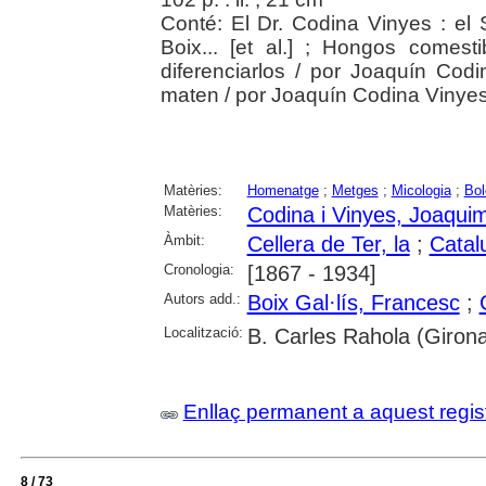
Conté: El Dr. Codina Vinyes : el
Boix... [et al.] ; Hongos comes
diferenciarlos / por Joaquín Cod
maten / por Joaquín Codina Vinyes. 
Matèries:
Homenatge
;
Metges
;
Micologia
;
Bol
Matèries:
Codina i Vinyes, Joaqui
Àmbit:
Cellera de Ter, la
;
Catal
Cronologia:
[1867 - 1934]
Autors add.:
Boix Gal·lís, Francesc
;
Localització:
B. Carles Rahola (Girona
Enllaç permanent a aquest regis
8 / 73