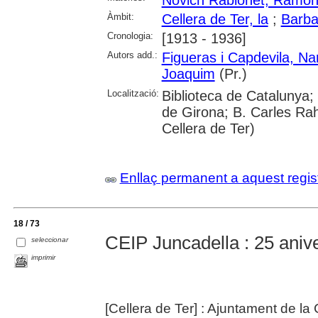
Àmbit:
Cellera de Ter, la
;
Barba
Cronologia:
[1913 - 1936]
Autors add.:
Figueras i Capdevila, Na
Joaquim
(Pr.)
Localització:
Biblioteca de Catalunya;
de Girona; B. Carles Rah
Cellera de Ter)
Enllaç permanent a aquest regis
18 / 73
CEIP Juncadella : 25 aniv
seleccionar
imprimir
[Cellera de Ter] : Ajuntament de la 