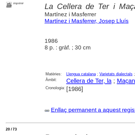
imprimir
La Cellera de Ter i Maç
Martínez i Masferrer
Martínez i Masferrer, Josep Lluís
1986
8 p. : gràf. ; 30 cm
Matèries:
Llengua catalana
;
Varietats dialectals
Àmbit:
Cellera de Ter, la
;
Maçane
Cronologia:
[1986]
Enllaç permanent a aquest regis
20 / 73