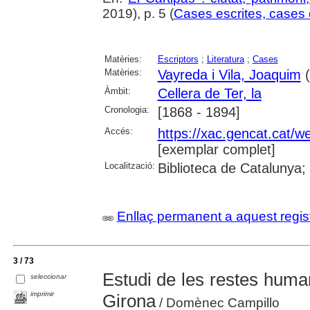
2019), p. 5 (
Cases escrites, cases
Matèries:
Escriptors
;
Literatura
;
Cases
Matèries:
Vayreda i Vila, Joaquim
(
Àmbit:
Cellera de Ter, la
Cronologia:
[1868 - 1894]
Accés:
https://xac.gencat.cat/
[exemplar complet]
Localització:
Biblioteca de Catalunya;
Enllaç permanent a aquest regis
3 / 73
Estudi de les restes human
seleccionar
imprimir
Girona
/ Domènec Campillo