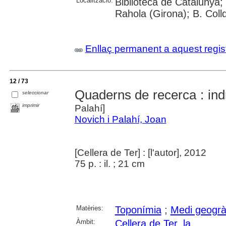
Localització:
Biblioteca de Catalunya;
Rahola (Girona); B. Colld
Enllaç permanent a aquest regis
12 / 73
Quaderns de recerca : ind
seleccionar
imprimir
Palahí]
Novich i Palahí, Joan
[Cellera de Ter] : [l'autor], 2012
75 p. : il. ; 21 cm
Matèries:
Toponímia
;
Medi geogrà
Àmbit:
Cellera de Ter, la