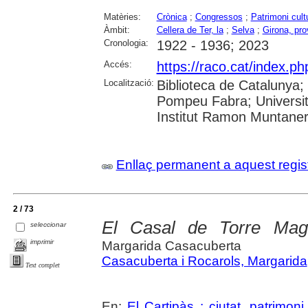
Matèries:
Crònica
;
Congressos
;
Patrimoni cult
Àmbit:
Cellera de Ter, la
;
Selva
;
Girona, pro
Cronologia:
1922 - 1936; 2023
Accés:
https://raco.cat/index.
Localització:
Biblioteca de Catalunya; U
Pompeu Fabra; Universita
Institut Ramon Muntane
Enllaç permanent a aquest regis
2 / 73
El Casal de Torre Mag
seleccionar
imprimir
Margarida Casacuberta
Casacuberta i Rocarols, Margarida
Text complet
En:
El Cartipàs : ciutat, patrimon