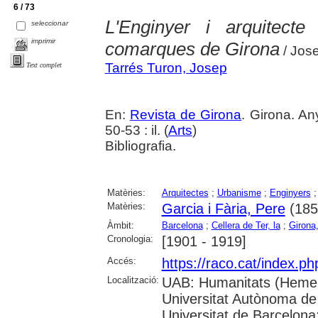
6 / 73
L'Enginyer i arquitect
seleccionar
imprimir
comarques de Girona
/ Jose
Tarrés Turon, Josep
Text complet
En:
Revista de Girona
. Girona. An
50-53 : il. (
Arts
)
Bibliografia.
Matèries:
Arquitectes
;
Urbanisme
;
Enginyers
Matèries:
Garcia i Fària, Pere
(185
Àmbit:
Barcelona
;
Cellera de Ter, la
;
Girona,
Cronologia:
[1901 - 1919]
Accés:
https://raco.cat/index.p
Localització:
UAB: Humanitats (Hemer
Universitat Autònoma de
Universitat de Barcelona;