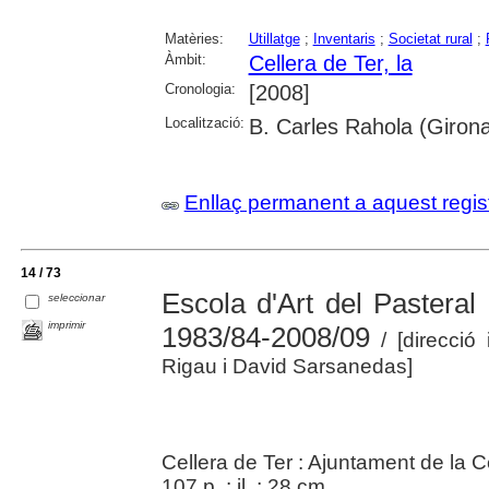
Matèries:
Utillatge
;
Inventaris
;
Societat rural
;
Àmbit:
Cellera de Ter, la
Cronologia:
[2008]
Localització:
B. Carles Rahola (Girona)
Enllaç permanent a aquest regis
14 / 73
Escola d'Art del Pasteral 
seleccionar
imprimir
1983/84-2008/09
/ [direcció 
Rigau i David Sarsanedas]
Cellera de Ter : Ajuntament de la C
107 p. : il. ; 28 cm