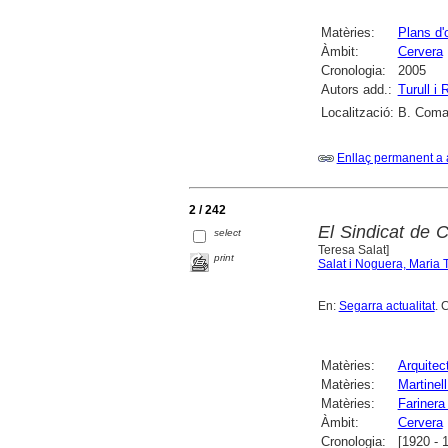
Matèries:
Plans d'
Àmbit:
Cervera
Cronologia:
2005
Autors add.:
Turull i
Localització:
B. Comar
Enllaç permanent a 
2 / 242
El Sindicat de C
select
Teresa Salat]
print
Salat i Noguera, Maria 
En:
Segarra actualitat
. 
Matèries:
Arquitec
Matèries:
Martinell
Matèries:
Farinera
Àmbit:
Cervera
Cronologia:
[1920 - 