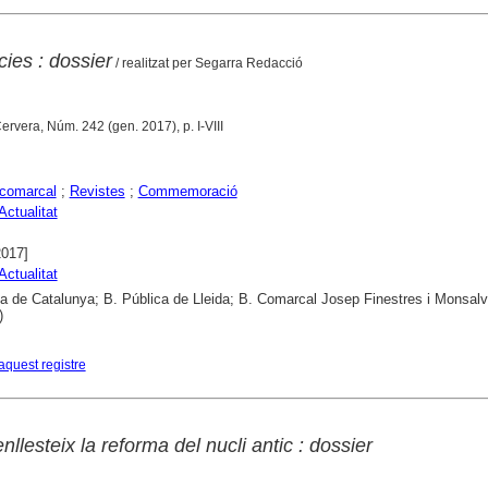
cies : dossier
/ realitzat per Segarra Redacció
Cervera, Núm. 242 (gen. 2017), p. I-VIII
comarcal
;
Revistes
;
Commemoració
Actualitat
2017]
Actualitat
ca de Catalunya; B. Pública de Lleida; B. Comarcal Josep Finestres i Monsal
)
aquest registre
llesteix la reforma del nucli antic : dossier