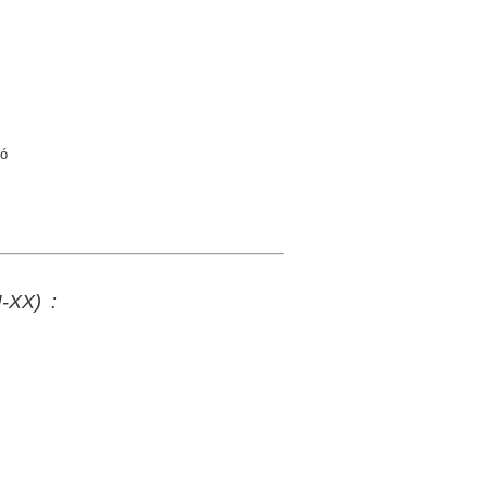
vó
I-XX) :