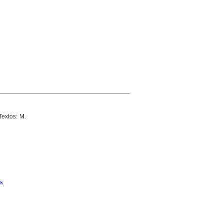
Textos: M.
s