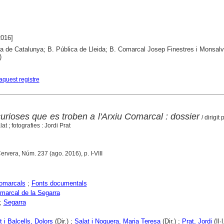
2016]
ca de Catalunya; B. Pública de Lleida; B. Comarcal Josep Finestres i Monsal
)
aquest registre
urioses que es troben a l'Arxiu Comarcal : dossier
/ dirigit
t ; fotografies : Jordi Prat
Cervera, Núm. 237 (ago. 2016), p. I-VIII
comarcals
;
Fonts documentals
marcal de la Segarra
;
Segarra
 i Balcells, Dolors
(Dir.) ;
Salat i Noguera, Maria Teresa
(Dir.) ;
Prat, Jordi
(Il·l