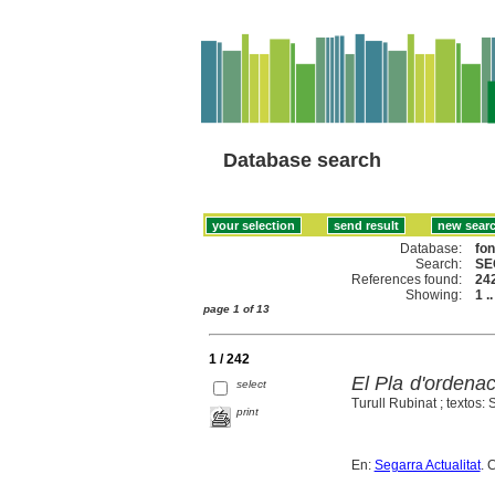
Database search
Database:
fo
Search:
SE
References found:
24
Showing:
1 .
page 1 of 13
1 / 242
El Pla d'ordenac
select
Turull Rubinat ; textos:
print
En:
Segarra Actualitat
. 