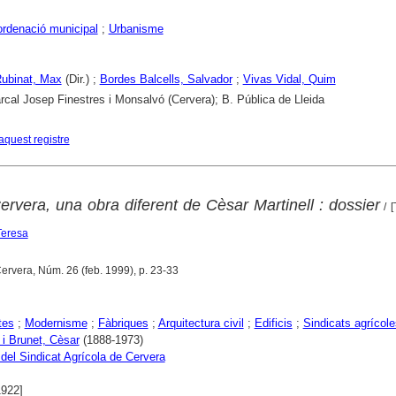
ordenació municipal
;
Urbanisme
 Rubinat, Max
(Dir.) ;
Bordes Balcells, Salvador
;
Vivas Vidal, Quim
cal Josep Finestres i Monsalvó (Cervera); B. Pública de Lleida
aquest registre
ervera, una obra diferent de Cèsar Martinell : dossier
/ [
Teresa
Cervera, Núm. 26 (feb. 1999), p. 23-33
tes
;
Modernisme
;
Fàbriques
;
Arquitectura civil
;
Edificis
;
Sindicats agrícole
 i Brunet, Cèsar
(1888-1973)
 del Sindicat Agrícola de Cervera
1922]