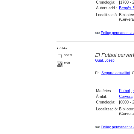
Cronologia:
[1700 - 
Autors add.:
Bergés 
Localització:
Bibliote
(Cervera
Enllaç permanent a 
7 / 242
El Futbol cerverí
select
Gual, Josep
print
En:
Segarra actualitat
. 
Matèries:
Futbol
;
Àmbit:
Cervera
Cronologia:
[0000 - 
Localització:
Bibliote
(Cervera
Enllaç permanent a 