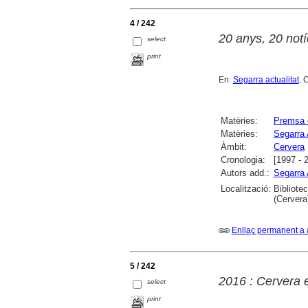
4 / 242
20 anys, 20 notí
select
print
En:
Segarra actualitat
. 
Matèries:
Premsa 
Matèries:
Segarra 
Àmbit:
Cervera
Cronologia:
[1997 - 
Autors add.:
Segarra 
Localització:
Bibliote
(Cervera
Enllaç permanent a 
5 / 242
2016 : Cervera en
select
print