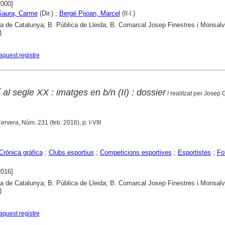
2000]
Saura, Carme
(Dir.) ;
Bergé Pijoan, Marcel
(Il·l.)
ca de Catalunya; B. Pública de Lleida; B. Comarcal Josep Finestres i Monsal
)
aquest registre
 al segle XX : imatges en b/n (II) : dossier
/ realitzat per Josep 
Cervera, Núm. 231 (feb. 2016), p. I-VIII
Crònica gràfica
;
Clubs esportius
;
Competicions esportives
;
Esportistes
;
Fo
2016]
ca de Catalunya; B. Pública de Lleida; B. Comarcal Josep Finestres i Monsal
)
aquest registre