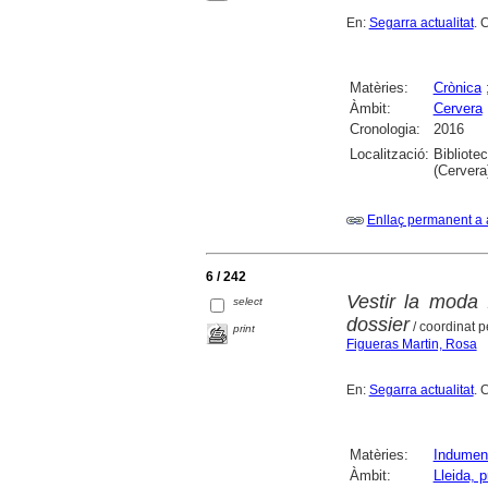
En:
Segarra actualitat
. 
Matèries:
Crònica
Àmbit:
Cervera
Cronologia:
2016
Localització:
Bibliote
(Cervera
Enllaç permanent a 
6 / 242
Vestir la moda 
select
dossier
/ coordinat p
print
Figueras Martin, Rosa
En:
Segarra actualitat
. 
Matèries:
Indument
Àmbit:
Lleida, p