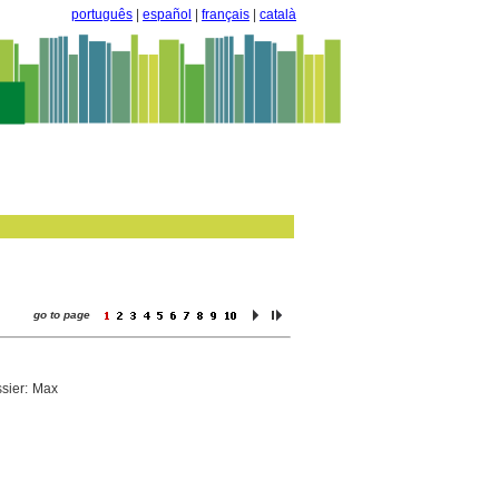
português
|
español
|
français
|
català
go to page
ssier: Max