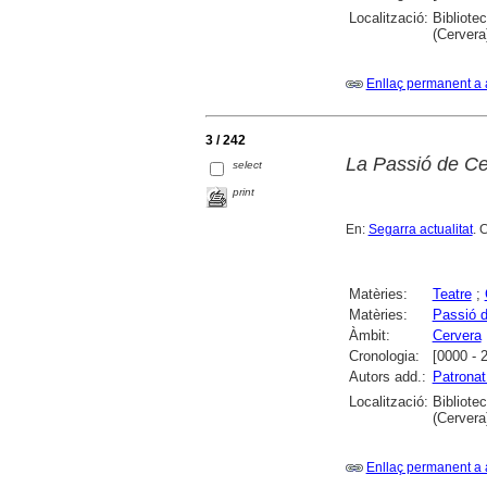
Localització:
Bibliote
(Cervera
Enllaç permanent a 
3 / 242
La Passió de Cer
select
print
En:
Segarra actualitat
. 
Matèries:
Teatre
;
Matèries:
Passió d
Àmbit:
Cervera
Cronologia:
[0000 - 
Autors add.:
Patronat
Localització:
Bibliote
(Cervera
Enllaç permanent a 