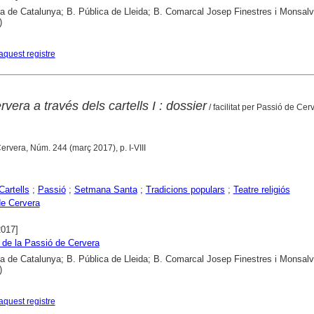
ca de Catalunya; B. Pública de Lleida; B. Comarcal Josep Finestres i Monsal
)
aquest registre
vera a través dels cartells I : dossier
/ facilitat per Passió de Cer
Cervera, Núm. 244 (març 2017), p. I-VIII
Cartells
;
Passió
;
Setmana Santa
;
Tradicions populars
;
Teatre religiós
e Cervera
2017]
 de la Passió de Cervera
ca de Catalunya; B. Pública de Lleida; B. Comarcal Josep Finestres i Monsal
)
aquest registre