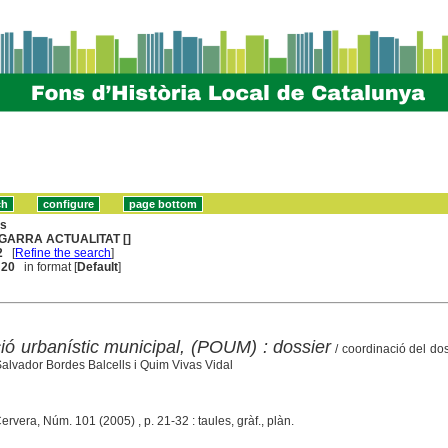
ns
GARRA ACTUALITAT []
2
[
Refine the search
]
. 20
in format [
Default
]
ió urbanístic municipal, (POUM) : dossier
/ coordinació del do
 Salvador Bordes Balcells i Quim Vivas Vidal
Cervera, Núm. 101 (2005) , p. 21-32 : taules, gràf., plàn.