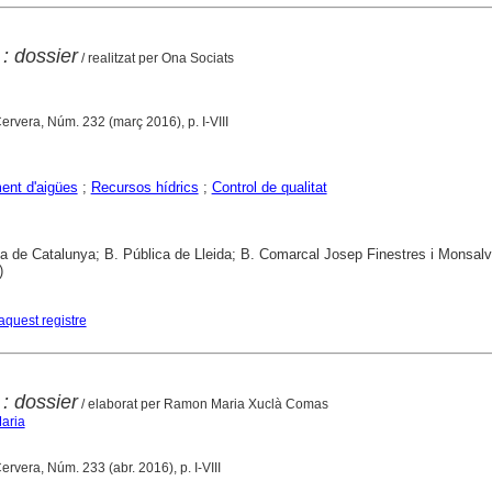
 : dossier
/ realitzat per Ona Sociats
Cervera, Núm. 232 (març 2016), p. I-VIII
ent d'aigües
;
Recursos hídrics
;
Control de qualitat
ca de Catalunya; B. Pública de Lleida; B. Comarcal Josep Finestres i Monsal
)
aquest registre
 : dossier
/ elaborat per Ramon Maria Xuclà Comas
aria
Cervera, Núm. 233 (abr. 2016), p. I-VIII