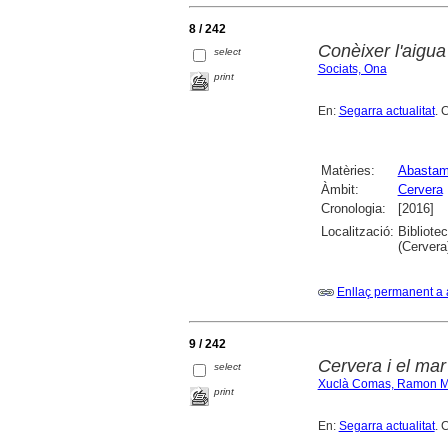
8 / 242
Conèixer l'aigua
select
Sociats, Ona
print
En:
Segarra actualitat
. 
Matèries:
Abastam
Àmbit:
Cervera
Cronologia:
[2016]
Localització:
Bibliote
(Cervera
Enllaç permanent a 
9 / 242
Cervera i el mar
select
Xuclà Comas, Ramon M
print
En:
Segarra actualitat
. 