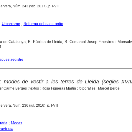
Cervera, Núm. 243 (feb. 2017), p. I-VIII
;
Urbanisme
;
Reforma del casc antic
ca de Catalunya; B. Pública de Lleida; B. Comarcal Josep Finestres i Monsal
)
aquest registre
: modes de vestir a les terres de Lleida (segles XVII
er Carme Bergés ; textos : Rosa Figueras Martín ; fotografies : Marcel Bergé
Cervera, Núm. 236 (jul. 2016), p. I-VIII
ària
;
Modes
rovíncia