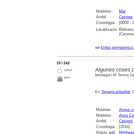
Matèries:
Mar
Àmbit:
Cervera
Cronologia:
[0000 - 
Localització:
Bibliote
(Cervera
Enllaç permanent a 
10 / 242
Algunes coses c
select
Montagut i M. Teresa Sala
print
En:
Segarra actualitat
. 
Matèries:
Arxius 
Matèries:
Arxiu Co
Àmbit:
Cervera
Cronologia:
[2016]
Autors add.:
Montagut