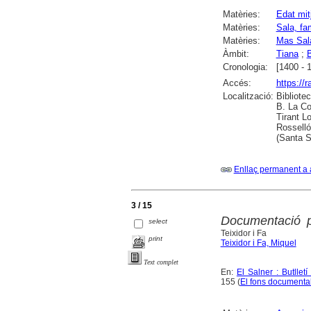
Matèries:
Edat mit
Matèries:
Sala, fa
Matèries:
Mas Sal
Àmbit:
Tiana
;
Cronologia:
[1400 - 
Accés:
https://
Localització:
Bibliote
B. La Co
Tirant L
Rosselló
(Santa 
Enllaç permanent a 
3 / 15
Documentació p
select
Teixidor i Fa
print
Teixidor i Fa, Miquel
Text complet
En:
El Salner : Butllet
155 (
El fons documenta