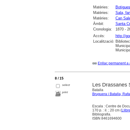
Matèries:
Botigues
Matèries:
Sala, fa
Matèries:
Can Sal
Àmbit:
Santa Cr
Cronologia:
1870 - 2
Accés:
http://g
Localització:
Bibliote
Municipa
Municipa
Enllaç permanent a 
8 / 15
Les Drassanes Sa
select
Batalla
print
Bruguera i Batalla, Rafa
Escala : Centre de Docu
170 p. : il. ; 20 cm (
Llibr
Bibliografia.
ISBN 8461694600