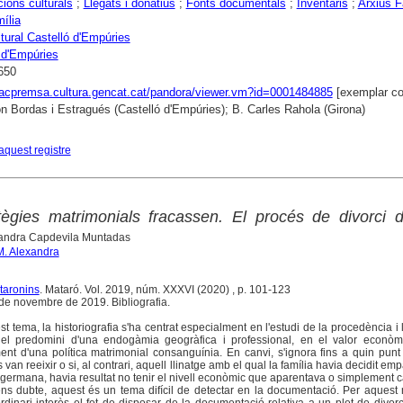
ions culturals
;
Llegats i donatius
;
Fonts documentals
;
Inventaris
;
Arxius F
mília
tural Castelló d'Empúries
 d'Empúries
650
xacpremsa.cultura.gencat.cat/pandora/viewer.vm?id=0001484885
[exemplar co
 Bordas i Estragués (Castelló d'Empúries); B. Carles Rahola (Girona)
aquest registre
ègies matrimonials fracassen. El procés de divorci d
xandra Capdevila Muntadas
M. Alexandra
taronins
. Mataró. Vol. 2019, núm. XXXVI (2020) , p. 101-123
de novembre de 2019. Bibliografia.
st tema, la historiografia s'ha centrat especialment en l'estudi de la procedència i l'
 el predomini d'una endogàmia geogràfica i professional, en el valor econòm
ment d'una política matrimonial consanguínia. En canvi, s'ignora fins a quin pun
van reeixir o si, al contrari, aquell llinatge amb el qual la família havia decidit emp
 o la germana, havia resultat no tenir el nivell econòmic que aparentava o simplement 
 Sens dubte, aquest és un tema difícil de detectar en la documentació. Per aquest 