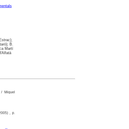
mentals
Estrac);
aró); B.
ca Martí
'Alfatà
/ Miquel
2005) , p.