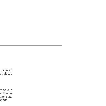
cultura i
me : Museu
re Sala, a
vuit anys
atge Sala,
ionada.