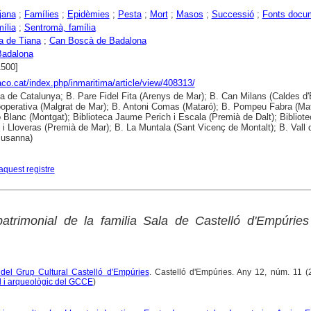
jana
;
Famílies
;
Epidèmies
;
Pesta
;
Mort
;
Masos
;
Successió
;
Fonts docu
mília
;
Sentromà, família
a de Tiana
;
Can Boscà de Badalona
Badalona
1500]
raco.cat/index.php/inmaritima/article/view/408313/
ca de Catalunya; B. Pare Fidel Fita (Arenys de Mar); B. Can Milans (Caldes d'
operativa (Malgrat de Mar); B. Antoni Comas (Mataró); B. Pompeu Fabra (Mat
o Blanc (Montgat); Biblioteca Jaume Perich i Escala (Premià de Dalt); Bibliote
 i Lloveras (Premià de Mar); B. La Muntala (Sant Vicenç de Montalt); B. Vall d
Susanna)
aquest registre
atrimonial de la familia Sala de Castelló d'Empúries
í del Grup Cultural Castelló d'Empúries
. Castelló d'Empúries. Any 12, núm. 11 (
l i arqueològic del GCCE
)