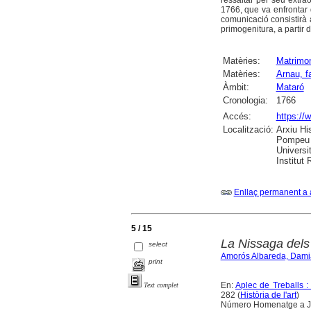
ressaltar pel seu extrao
1766, que va enfrontar 
comunicació consistirà a
primogenitura, a partir d
Matèries:
Matrimo
Matèries:
Arnau, f
Àmbit:
Mataró
Cronologia:
1766
Accés:
https://
Localització:
Arxiu Hi
Pompeu F
Universit
Institut
Enllaç permanent a 
5 / 15
La Nissaga dels
select
Amorós Albareda, Dami
print
En:
Aplec de Treballs :
Text complet
282 (
Història de l'art
)
Número Homenatge a Jos