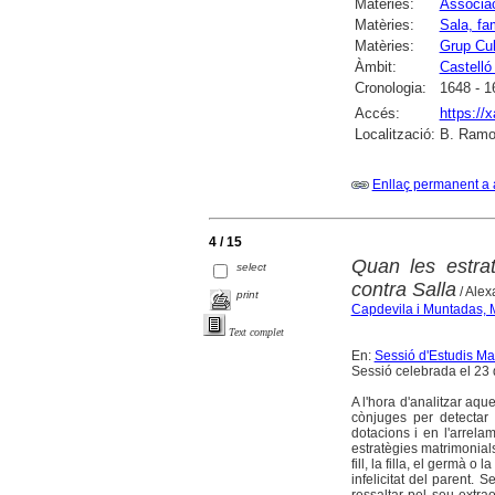
Matèries:
Associac
Matèries:
Sala, fa
Matèries:
Grup Cul
Àmbit:
Castelló
Cronologia:
1648 - 1
Accés:
https://
Localització:
B. Ramon
Enllaç permanent a 
4 / 15
Quan les estrat
select
contra Salla
/ Ale
print
Capdevila i Muntadas, 
Text complet
En:
Sessió d'Estudis Ma
Sessió celebrada el 23 
A l'hora d'analitzar aque
cònjuges per detectar
dotacions i en l'arrela
estratègies matrimonials 
fill, la filla, el germà
infelicitat del parent.