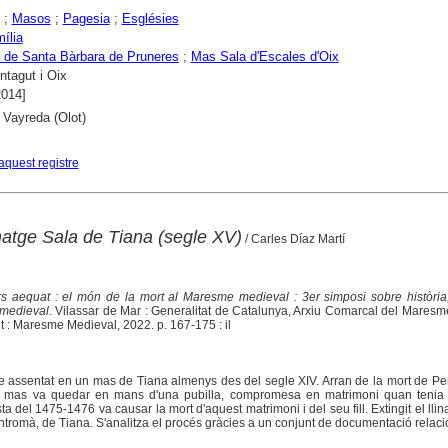
;
Masos
;
Pagesia
;
Esglésies
mília
 de Santa Bàrbara de Pruneres
;
Mas Sala d'Escales d'Oix
tagut i Oix
2014]
 Vayreda (Olot)
aquest registre
linatge Sala de Tiana (segle XV)
/ Carles Díaz Martí
 aequat : el món de la mort al Maresme medieval : 3er simposi sobre història, 
 medieval
. Vilassar de Mar : Generalitat de Catalunya, Arxiu Comarcal del Mares
t : Maresme Medieval, 2022. p. 167-175 : il
ge assentat en un mas de Tiana almenys des del segle XIV. Arran de la mort de Pe
l mas va quedar en mans d'una pubilla, compromesa en matrimoni quan tenia 
ta del 1475-1476 va causar la mort d'aquest matrimoni i del seu fill. Extingit el llin
entromà, de Tiana. S'analitza el procés gràcies a un conjunt de documentació relac