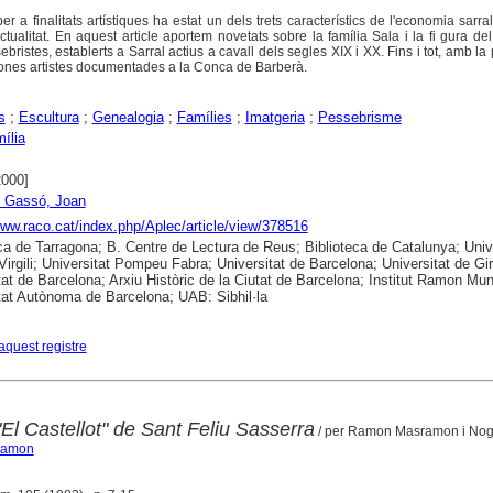
per a finalitats artístiques ha estat un dels trets característics de l'economia sarr
actualitat. En aquest article aportem novetats sobre la família Sala i la fi gura de
ebristes, establerts a Sarral actius a cavall dels segles XIX i XX. Fins i tot, amb la
dones artistes documentades a la Conca de Barberà.
s
;
Escultura
;
Genealogia
;
Famílies
;
Imatgeria
;
Pessebrisme
mília
2000]
i Gassó, Joan
www.raco.cat/index.php/Aplec/article/view/378516
ca de Tarragona; B. Centre de Lectura de Reus; Biblioteca de Catalunya; Univ
 Virgili; Universitat Pompeu Fabra; Universitat de Barcelona; Universitat de Gi
tat de Barcelona; Arxiu Històric de la Ciutat de Barcelona; Institut Ramon Mun
tat Autònoma de Barcelona; UAB: Sibhil·la
aquest registre
 "El Castellot" de Sant Feliu Sasserra
/ per Ramon Masramon i No
Ramon