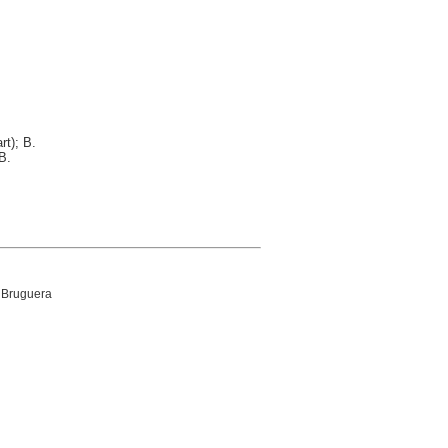
rt); B.
B.
 Bruguera