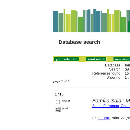
Database search
Database:
fo
Search:
SA
References found:
15
Showing:
1 .
page 1 of 1
1 / 15
Família Sala : M
select
Soler i Perramon, Gerar
print
En:
El Brull
, Núm. 27 (d