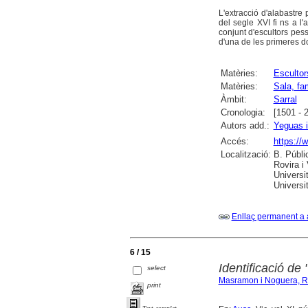
L'extracció d'alabastre 
del segle XVI fi ns a l'
conjunt d'escultors pess
d'una de les primeres 
Matèries:
Escultor
Matèries:
Sala, fa
Àmbit:
Sarral
Cronologia:
[1501 - 
Autors add.:
Yeguas 
Accés:
https://
Localització:
B. Públi
Rovira i
Universi
Universi
Enllaç permanent a 
6 / 15
Identificació de
select
Masramon i Noguera, 
print