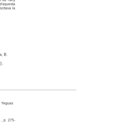
i de l'any
 d'aquesta
scitava la
a; B.
);
n Yeguas
 , p. 275-