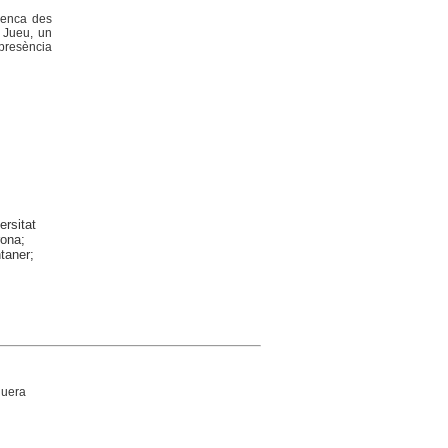
alenca des
l Jueu, un
 presència
ersitat
rona;
taner;
guera