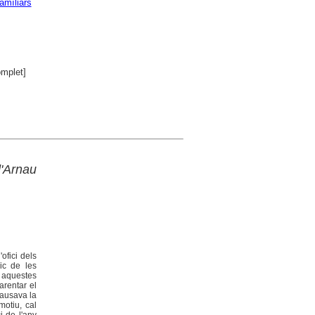
amíliars
mplet]
'Arnau
ofici dels
ic de les
t aquestes
arentar el
causava la
motiu, cal