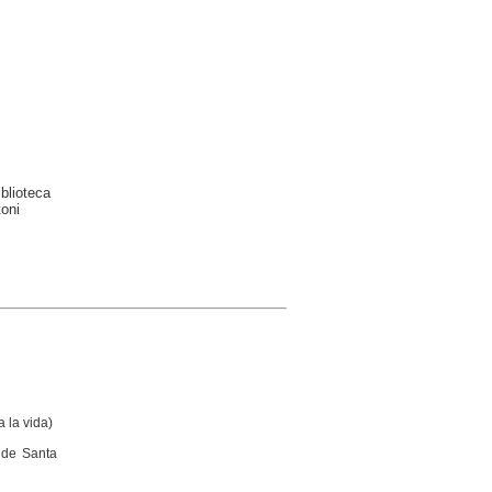
blioteca
toni
a la vida)
 de Santa