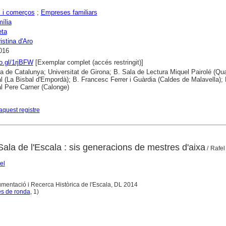
 i comerços
;
Empreses familiars
mília
eta
istina d'Aro
016
oo.gl/1rjBFW
[Exemplar complet (accés restringit)]
ca de Catalunya; Universitat de Girona; B. Sala de Lectura Miquel Pairolé (Qua
l (La Bisbal d'Empordà); B. Francesc Ferrer i Guàrdia (Caldes de Malavella); 
l Pere Carner (Calonge)
aquest registre
la de l'Escala : sis generacions de mestres d'aixa
/ Rafel
el
mentació i Recerca Històrica de l'Escala, DL 2014
es de ronda
, 1)