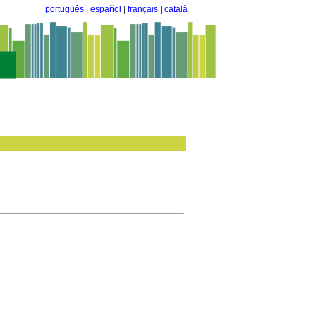
português
|
español
|
français
|
català