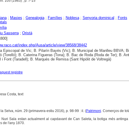
núm. 105 (1983) , p. 7-15
jana
;
Masies
;
Genealogia
;
Famílies
;
Noblesa
;
Senyoria dominical
;
Fonts
tals
mília
iu Sasserra
;
Oristà
1800]
ww.raco.cat/index.php/Ausa/article/view/38568/38442
ca Episcopal de Vic; B. Pilarín Bayés (Vic); B. Municipal de Manlleu BBVA; Bi
ló (Torelló); B. Caterina Figueras (Tona); B. Bac de Roda (Roda de Ter); B. An
l i Font (Taradell); B. Marquès de Remisa (Sant Hipòlit de Voltregà)
aquest registre
resa Costa, text
la Selva, núm. 29 (primavera-estiu 2016), p. 98-99 : il. (
Patrimoni
. Comerços de tot
Nuri Sala estan actualment al capdavant de Can Saleta, la botiga més antinga
es de l'any 1870.