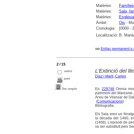
Matèries:
Famílies
Matèries:
Sala, fa
Matèries:
Església
Àmbit:
Oix
- Mon
Cronologia:
[0000 - 
Localització:
B. Marià
Enllaç permanent a 
2 / 15
L'Extinció del l
select
Díaz i Martí, Carles
print
En:
229748
Omnia mors
Text complet
patrimoni del Maresme
Arxiu de Vilassar de Dal
(
Comunicacions
)
Bibliografia.
Els Sala eren un llinat
la dècada del 1460, e
(1468). L'episodi de pes
va ser substituït pels S