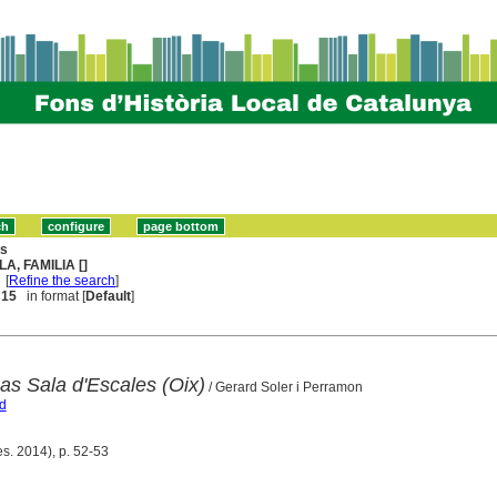
ns
LA, FAMILIA []
[
Refine the search
]
. 15
in format [
Default
]
as Sala d'Escales (Oix)
/ Gerard Soler i Perramon
d
es. 2014), p. 52-53