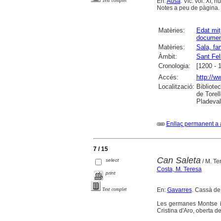
En:
Ausa
. Vic. vol. XI, 
Text complet
Notes a peu de pàgina.
Matèries:
Edat mit
documen
Matèries:
Sala, fa
Àmbit:
Sant Fel
Cronologia:
[1200 - 
Accés:
http://w
Localització:
Bibliote
de Torel
Pladeval
Enllaç permanent a 
7 / 15
Can Saleta
select
/ M. Te
Costa, M. Teresa
print
En:
Gavarres
. Cassà de 
Text complet
Les germanes Montse i 
Cristina d'Aro, oberta d