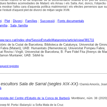
rdinari interès el fet de disposar de la documentació relativa a un plet de divorc
dues famílies acomodades de Mataró: els Arnau i els Salla. Així, doncs, l'objectiu
 mostrar l'altra cara d'aquesta política matrimonial i els efectes perversos que su
e l'estudi d'aquest plet de divorci de mitjan segle XVIII.
ni
;
Plet
;
Divorci
;
Famílies
;
Successió
;
Fonts documentals
amília
;
Sala, família
www.raco.cat/index.php/SessioEstudisMataronins/article/view/381711
stòric de la Ciutat de Barcelona; Biblioteca de Catalunya; Universitat de Giron
abra (Mataró); UAB: Humanitats (Hemeroteca); Universitat Pompeu Fabra;
at Rovira i Virgili; Universitat de Barcelona; B. Pare Fidel Fita (Arenys de Mar
 Ramon Muntaner; UAB: Sibhil·la
aquest registre
 escultors Sala de Sarral (segles XIX-XX)
/ Damià Amorós, Joa
à
 revista del Centre d'Estudis de la Conca de Barberà
. Montblanc, núm. 38 (2020)
ep M. Porta i Balanyà i a Sofia Mata de la Cruz.