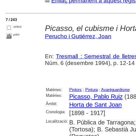
Enllaç permanent a aquest regis
7 / 243
Picasso, el cubisme i Hor
select
print
Perucho i Gutiérrez, Joan
En:
Tresmall : Semestral de lletres
Núm. 6 (desembre 1994), p. 12-14
Matèries:
Pintors
;
Pintura
;
Avantguardisme
Matèries:
Picasso, Pablo Ruiz
(188
Àmbit:
Horta de Sant Joan
Cronologia:
[1898 - 1917]
Localització:
B. Pública de Tarragona;
(Tortosa); B. Sebastià J