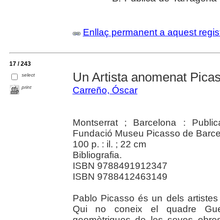
Enllaç permanent a aquest regis
17 / 243
Un Artista anomenat Pica
select
print
Carreño, Óscar
Montserrat ; Barcelona : Publi
Fundació Museu Picasso de Barce
100 p. : il. ; 22 cm
Bibliografia.
ISBN 9788491912347
ISBN 9788412463149
Pablo Picasso és un dels artistes 
Qui no coneix el quadre Guer
geomètriques de les seves obres