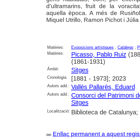
d'ultramarins, fruit de la voraci
aquella època. A més de Rusiño
Miquel Utrillo, Ramon Pichot i Júlia
Matèries:
Exposicions artístiques
;
Catàlegs
;
P
Matèries:
Picasso, Pablo Ruiz
(188
(1861-1931)
Àmbit:
Sitges
Cronologia:
[1881 - 1973]; 2023
Autors add.:
Vallès Pallarès, Eduard
Autors add.:
Consorci del Patrimoni d
Sitges
Localització:
Biblioteca de Catalunya;
Enllaç permanent a aquest regis