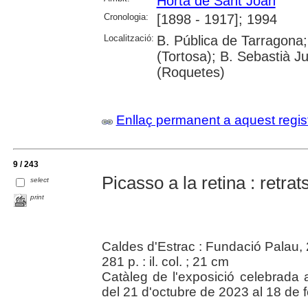
Horta de Sant Joan
Cronologia:
[1898 - 1917]; 1994
Localització:
B. Pública de Tarragona;
(Tortosa); B. Sebastià J
(Roquetes)
Enllaç permanent a aquest regis
9 / 243
Picasso a la retina : retrat
select
print
Caldes d'Estrac : Fundació Palau,
281 p. : il. col. ; 21 cm
Catàleg de l'exposició celebrada 
del 21 d'octubre de 2023 al 18 de 