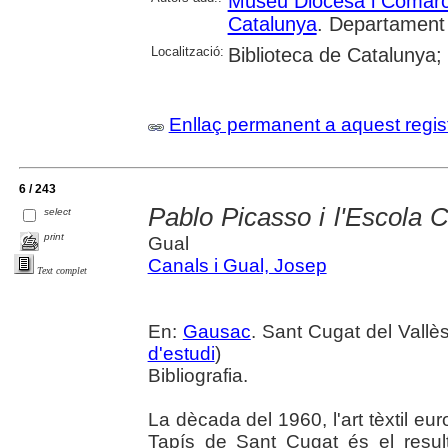
Museu Diocesà i Comarc
Catalunya
. Departament
Localització:
Biblioteca de Catalunya;
Enllaç permanent a aquest regis
6 / 243
Pablo Picasso i l'Escola 
select
print
Gual
Canals i Gual, Josep
Text complet
En:
Gausac
. Sant Cugat del Vallès,
d'estudi
)
Bibliografia.
La dècada del 1960, l'art tèxtil eu
Tapís de Sant Cugat és el result