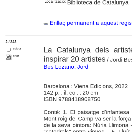
Localització:
Biblioteca de Catalunya
Enllaç permanent a aquest regis
2 / 243
La Catalunya dels artis
select
print
inspirar 20 artistes
/ Jordi Be
Bes Lozano, Jordi
Barcelona : Viena Edicions, 2022
142 p. : il. col. ; 20 cm
ISBN 9788418908750
Conté: 1. El paisatge d'infantes
Mont-roig del Camp va ser la força 
de la seva pintora: Núria Llimona --
"catedrals" entre vinyes -- 5. Lluís