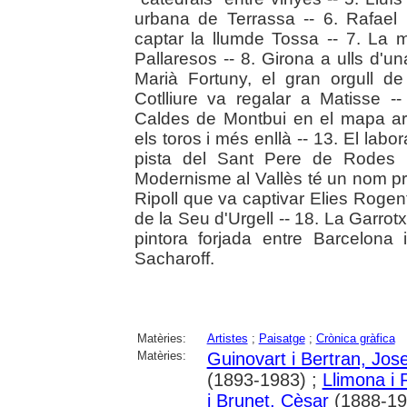
urbana de Terrassa -- 6. Rafael 
captar la llumde Tossa -- 7. La m
Pallaresos -- 8. Girona a ulls d'un
Marià Fortuny, el gran orgull d
Cotlliure va regalar a Matisse --
Caldes de Montbui en el mapa artí
els toros i més enllà -- 13. El labo
pista del Sant Pere de Rodes 
Modernisme al Vallès té un nom pro
Ripoll que va captivar Elies Rogent
de la Seu d'Urgell -- 18. La Garrot
pintora forjada entre Barcelona
Sacharoff.
Matèries:
Artistes
;
Paisatge
;
Crònica gràfica
Matèries:
Guinovart i Bertran, Jos
(1893-1983) ;
Llimona i 
i Brunet, Cèsar
(1888-19