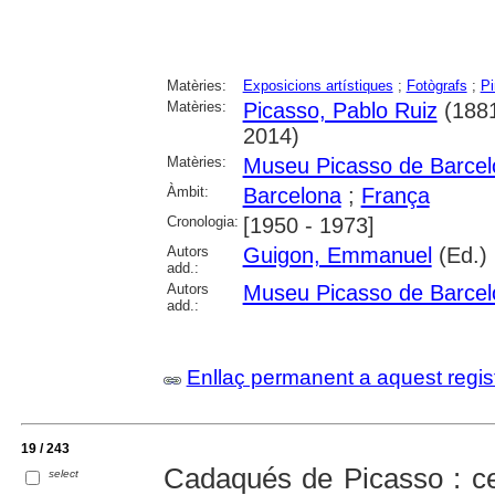
Matèries:
Exposicions artístiques
;
Fotògrafs
;
Pi
Matèries:
Picasso, Pablo Ruiz
(1881
2014)
Matèries:
Museu Picasso de Barcel
Àmbit:
Barcelona
;
França
Cronologia:
[1950 - 1973]
Autors
Guigon, Emmanuel
(Ed.)
add.:
Autors
Museu Picasso de Barcel
add.:
Enllaç permanent a aquest regis
19 / 243
Cadaqués de Picasso : ce
select