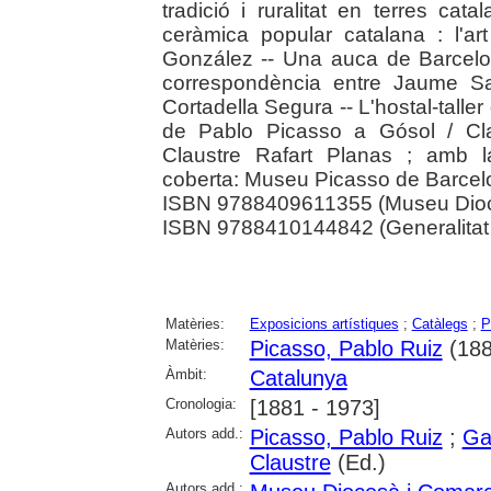
tradició i ruralitat en terres cat
ceràmica popular catalana : l'ar
González -- Una auca de Barcelona
correspondència entre Jaume Sa
Cortadella Segura -- L'hostal-taller
de Pablo Picasso a Gósol / Cla
Claustre Rafart Planas ; amb l
coberta: Museu Picasso de Barcelon
ISBN 9788409611355 (Museu Dioc
ISBN 9788410144842 (Generalitat
Matèries:
Exposicions artístiques
;
Catàlegs
;
P
Matèries:
Picasso, Pablo Ruiz
(188
Àmbit:
Catalunya
Cronologia:
[1881 - 1973]
Autors add.:
Picasso, Pablo Ruiz
;
Ga
Claustre
(Ed.)
Autors add.: