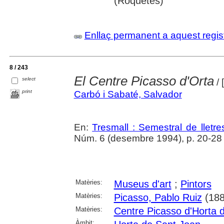
(Roquetes)
Enllaç permanent a aquest regis
8 / 243
El Centre Picasso d'Orta
select
/ 
print
Carbó i Sabaté, Salvador
En:
Tresmall : Semestral de lletres
Núm. 6 (desembre 1994), p. 20-28
Matèries:
Museus d'art
;
Pintors
Matèries:
Picasso, Pablo Ruiz
(188
Matèries:
Centre Picasso d'Horta 
Àmbit: