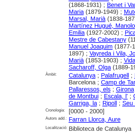
(1868-1931) ;
Benet i Va
Maria
(1879-1949) ;
Mut
Marsal, Marià
(1838-187
Martínez Hugué, Manolo
Emilia
(1927-2002) ;
Pic
Mestre de Cabestany
(1
Manuel Joaquim
(1877-1
1897) ;
Vayreda i Vila, 
Marià
(1853-1903) ;
Vida
Sacharoff, Olga
(1889-1
Àmbit:
Catalunya
;
Palafrugell
;
Barcelona ;
Camp de Ta
Pallaressos, els
;
Girona
de Montbui
;
Escala, l'
;
Garriga, la
;
Ripoll
;
Seu d
Cronologia:
[0000 - 2000]
Autors add.:
Farran Llorca, Aure
Localització:
Biblioteca de Catalunya