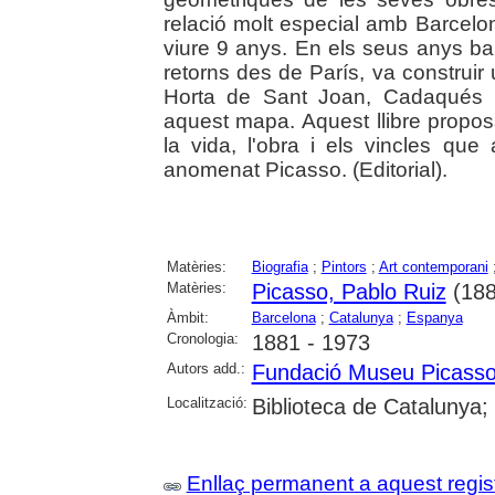
relació molt especial amb Barcelo
viure 9 anys. En els seus anys bar
retorns des de París, va construi
Horta de Sant Joan, Cadaqués i
aquest mapa. Aquest llibre propo
la vida, l'obra i els vincles que
anomenat Picasso. (Editorial).
Matèries:
Biografia
;
Pintors
;
Art contemporani
Matèries:
Picasso, Pablo Ruiz
(188
Àmbit:
Barcelona
;
Catalunya
;
Espanya
Cronologia:
1881 - 1973
Autors add.:
Fundació Museu Picasso
Localització:
Biblioteca de Catalunya;
Enllaç permanent a aquest regis