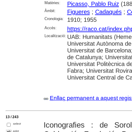
Matèries:
Picasso, Pablo Ruiz
(188
Àmbit:
Figueres
;
Cadaqués
;
C
Cronologia:
1910; 1955
Accés:
https://raco.cat/index.p
Localització:
UAB: Humanitats (Hemer
Universitat Autònoma de
Universitat de Barcelona;
de Catalunya; Universitat
Universitat Politècnica 
Fabra; Universitat Rovira 
Universitat Central de C
Enllaç permanent a aquest regis
13 / 243
Iconografies : de Sor
select
print