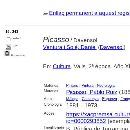
Enllaç permanent a aquest regis
16 / 243
Picasso
select
/ Davensol
print
Ventura i Solé, Daniel
(
Davensol
)
Text complet
En:
Cultura
. Valls. 2ª época. Año 
Matèries:
Pintors
;
Pintura
;
Necrologia
Matèries:
Picasso, Pablo Ruiz
(188
Àmbit:
Màlaga
;
Catalunya
;
Espanya
;
Franç
Cronologia:
1881 - 1973
Accés:
https://xacpremsa.cultu
id=0000293852
[exempla
Localització:
B. Pública de Tarragona