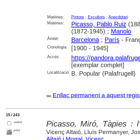
Matèries:
Pintors
;
Escultors
;
Anecdotari
Matèries:
Picasso, Pablo Ruiz
(188
(1872-1945) ;
Manolo
Àmbit:
Barcelona
;
París
- Fran
Cronologia:
[1900 - 1945]
Accés:
https://pandora.palafru
[exemplar complet]
Localització:
B. Popular (Palafrugell)
Enllaç permanent a aquest regis
15 / 243
Picasso, Miró, Tàpies : l
select
print
Vicenç Altaió, Lluís Permanyer, J
Altaió i Morral, Vicenç