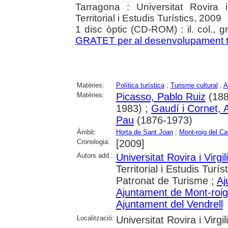
Tarragona : Universitat Rovira 
Territorial i Estudis Turístics, 2009
1 disc òptic (CD-ROM) : il. col., g
GRATET per al desenvolupament tu
Matèries:
Política turística
;
Turisme cultural
;
A
Matèries:
Picasso, Pablo Ruiz
(188
1983) ;
Gaudí i Cornet, 
Pau
(1876-1973)
Àmbit:
Horta de Sant Joan
;
Mont-roig del C
Cronologia:
[2009]
Autors add.:
Universitat Rovira i Virgili
Territorial i Estudis Turís
Patronat de Turisme ;
Aj
Ajuntament de Mont-roi
Ajuntament del Vendrell
Localització:
Universitat Rovira i Virgili