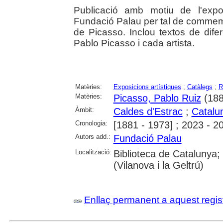
Publicació amb motiu de l'expo
Fundació Palau per tal de commemo
de Picasso. Inclou textos de difer
Pablo Picasso i cada artista.
Matèries:
Exposicions artístiques
;
Catàlegs
;
R
Matèries:
Picasso, Pablo Ruiz
(188
Àmbit:
Caldes d'Estrac
;
Catalu
Cronologia:
[1881 - 1973] ; 2023 - 2
Autors add.:
Fundació Palau
Localització:
Biblioteca de Catalunya;
(Vilanova i la Geltrú)
Enllaç permanent a aquest regis