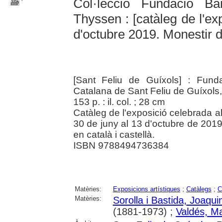
Col·lecció Fundació Ba
Thyssen : [catàleg de l'exp
d'octubre 2019. Monestir d
[Sant Feliu de Guíxols] : Funda
Catalana de Sant Feliu de Guíxols,
153 p. : il. col. ; 28 cm
Catàleg de l'exposició celebrada a
30 de juny al 13 d'octubre de 2019.
en català i castellà.
ISBN 9788494736384
Matèries:
Exposicions artístiques
;
Catàlegs
;
C
Matèries:
Sorolla i Bastida, Joaqu
(1881-1973) ;
Valdés, M