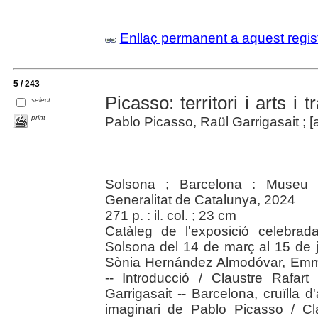
Enllaç permanent a aquest regis
5 / 243
Picasso: territori i arts i
select
print
Pablo Picasso, Raül Garrigasait ; [a
Solsona ; Barcelona : Museu 
Generalitat de Catalunya, 2024
271 p. : il. col. ; 23 cm
Catàleg de l'exposició celebra
Solsona del 14 de març al 15 de j
Sònia Hernández Almodóvar, Emm
-- Introducció / Claustre Rafar
Garrigasait -- Barcelona, cruïlla d'
imaginari de Pablo Picasso / Cla