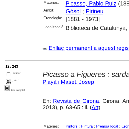
Matèries:
Picasso, Pablo Ruiz
(188
Àmbit:
Gósol
;
Pirineu
Cronologia:
[1881 - 1973]
Localització:
Biblioteca de Catalunya;
Enllaç permanent a aquest regis
12 / 243
Picasso a Figueres : sarda
select
print
Playà i Maset, Josep
Text complet
En:
Revista de Girona
. Girona. 
2013), p. 63-65 : il. (
Art
)
Matèries:
Pintors
;
Pintura
;
Premsa local
;
Cròn