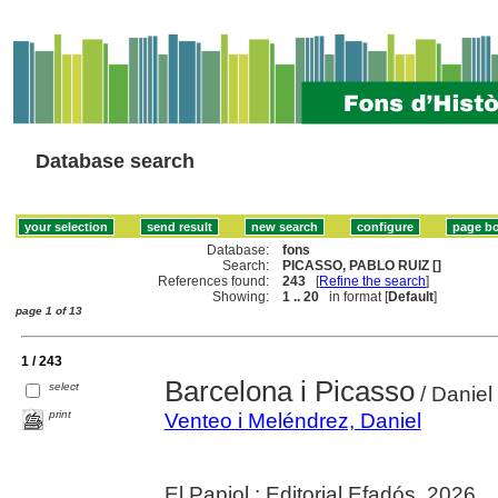
Database search
Database:
fons
Search:
PICASSO, PABLO RUIZ []
References found:
243
[
Refine the search
]
Showing:
1 .. 20
in format [
Default
]
page 1 of 13
1 / 243
Barcelona i Picasso
select
/ Daniel
print
Venteo i Meléndrez, Daniel
El Papiol : Editorial Efadós, 2026