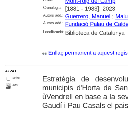
Mont-roig del Camp
Cronologia:
[1881 - 1983]; 2023
Autors add.:
Guerrero, Manuel
;
Malu
Autors add.:
Fundació Palau de Calde
Localització:
Biblioteca de Catalunya
Enllaç permanent a aquest regis
4 / 243
Estratègia de desenvolu
select
print
municipis d'Horta de San
ùVendrell en base a la se
Gaudí i Pau Casals el pais