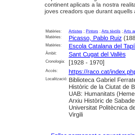
continent aplicats a la nostra realita
joves creadors que durant aquells 
Matèries:
Artistes
;
Pintors
;
Arts tèxtils
;
Arts a
Matèries:
Picasso, Pablo Ruiz
(188
Matèries:
Escola Catalana del Tapí
Àmbit:
Sant Cugat del Vallès
Cronologia:
[1928 - 1970]
Accés:
https://raco.cat/index.
Localització:
Biblioteca Gabriel Ferrat
Històric de la Ciutat de 
UAB: Humanitats (Hemero
Arxiu Històric de Sabade
Universitat Politècnica d
Virgili