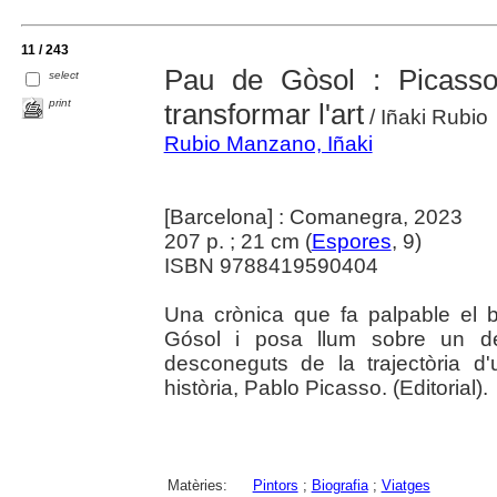
11 / 243
Pau de Gòsol : Picasso 
select
print
transformar l'art
/ Iñaki Rubio
Rubio Manzano, Iñaki
[Barcelona] : Comanegra, 2023
207 p. ; 21 cm (
Espores
, 9)
ISBN 9788419590404
Una crònica que fa palpable el 
Gósol i posa llum sobre un de
desconeguts de la trajectòria d'
història, Pablo Picasso. (Editorial).
Matèries:
Pintors
;
Biografia
;
Viatges