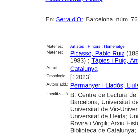
En:
Serra d'Or
. Barcelona, núm. 763
Matèries:
Artistes
;
Pintors
;
Homenatge
Matèries:
Picasso, Pablo Ruiz
(188
1983) ;
Tàpies i Puig, An
Àmbit:
Catalunya
Cronologia:
[12023]
Autors add.:
Permanyer i Lladós, Lluí
Localització:
B. Centre de Lectura de
Barcelona; Universitat d
Universitat de Vic-Univer
Universitat de Lleida; U
Rovira i Virgili; Arxiu Hi
Biblioteca de Catalunya; 