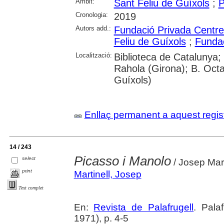
Àmbit:
Sant Feliu de Guíxols
;
P
Cronologia:
2019
Autors add.:
Fundació Privada Centre 
Feliu de Guíxols
;
Funda
Localització:
Biblioteca de Catalunya; 
Rahola (Girona); B. Octav
Guíxols)
Enllaç permanent a aquest regis
14 / 243
Picasso i Manolo
select
/ Josep Mart
print
Martinell, Josep
Text complet
En:
Revista de Palafrugell
. Pala
1971), p. 4-5