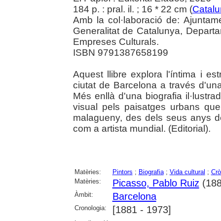
184 p. : pral. il. ; 16 * 22 cm (
Catal
Amb la col·laboració de: Ajuntam
Generalitat de Catalunya, Departam
Empreses Culturals.
ISBN 9791387658199
Aquest llibre explora l'íntima i e
ciutat de Barcelona a través d'una
Més enllà d'una biografia il·lustr
visual pels paisatges urbans que
malagueny, des dels seus anys de
com a artista mundial. (Editorial).
Matèries:
Pintors
;
Biografia
;
Vida cultural
;
Crò
Matèries:
Picasso, Pablo Ruiz
(188
Àmbit:
Barcelona
Cronologia:
[1881 - 1973]