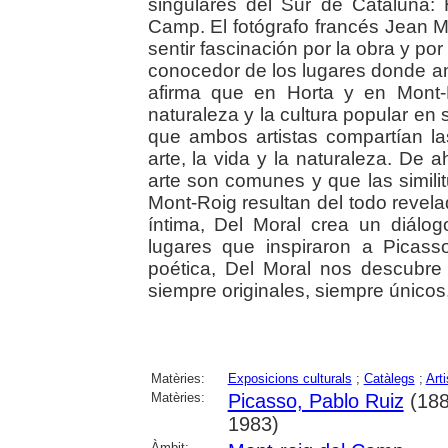
singulares del Sur de Cataluña:
Camp. El fotógrafo francés Jean 
sentir fascinación por la obra y po
conocedor de los lugares donde am
afirma que en Horta y en Mont-
naturaleza y la cultura popular en
que ambos artistas compartían la
arte, la vida y la naturaleza. De 
arte son comunes y que las similit
Mont-Roig resultan del todo revelad
íntima, Del Moral crea un diálog
lugares que inspiraron a Picas
poética, Del Moral nos descubr
siempre originales, siempre únicos
Matèries:
Exposicions culturals
;
Catàlegs
;
Art
Matèries:
Picasso, Pablo Ruiz
(188
1983)
Àmbit: