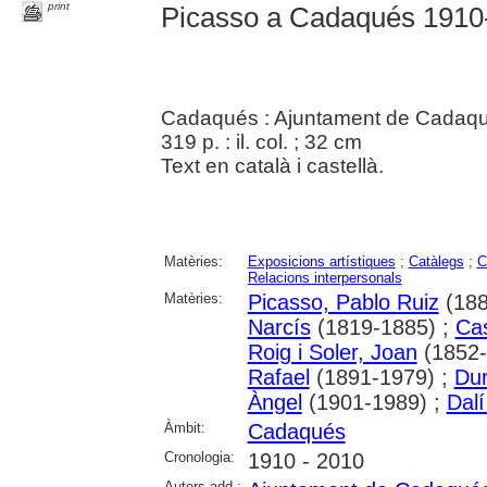
print
Picasso a Cadaqués 1910
Cadaqués : Ajuntament de Cadaq
319 p. : il. col. ; 32 cm
Text en català i castellà.
Matèries:
Exposicions artístiques
;
Catàlegs
;
C
Relacions interpersonals
Matèries:
Picasso, Pablo Ruiz
(188
Narcís
(1819-1885) ;
Ca
Roig i Soler, Joan
(1852-
Rafael
(1891-1979) ;
Du
Àngel
(1901-1989) ;
Dal
Àmbit:
Cadaqués
Cronologia:
1910 - 2010
Autors add.: