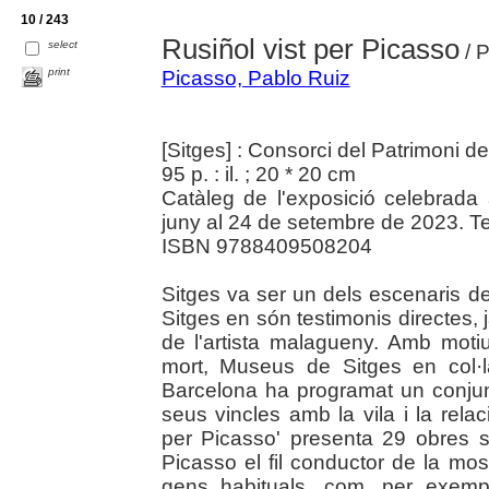
10 / 243
Rusiñol vist per Picasso
select
/ P
print
Picasso, Pablo Ruiz
[Sitges] : Consorci del Patrimoni d
95 p. : il. ; 20 * 20 cm
Catàleg de l'exposició celebrada
juny al 24 de setembre de 2023. Tex
ISBN 9788409508204
Sitges va ser un dels escenaris d
Sitges en són testimonis directes, 
de l'artista malagueny. Amb moti
mort, Museus de Sitges en col·
Barcelona ha programat un conjunt
seus vincles amb la vila i la rela
per Picasso' presenta 29 obres s
Picasso el fil conductor de la mos
gens habituals, com, per exemple