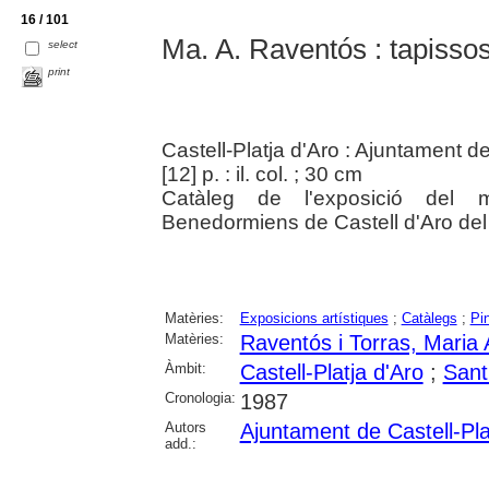
16 / 101
Ma. A. Raventós : tapissos
select
print
Castell-Platja d'Aro : Ajuntament de
[12] p. : il. col. ; 30 cm
Catàleg de l'exposició del 
Benedormiens de Castell d'Aro del 1
Matèries:
Exposicions artístiques
;
Catàlegs
;
Pi
Matèries:
Raventós i Torras, Maria
Àmbit:
Castell-Platja d'Aro
;
Sant
Cronologia:
1987
Autors
Ajuntament de Castell-Pla
add.: