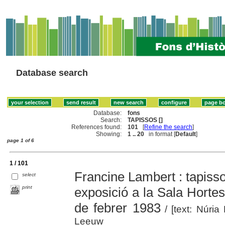
Database search
Database:
fons
Search:
TAPISSOS []
References found:
101
[
Refine the search
]
Showing:
1 .. 20
in format [
Default
]
page 1 of 6
1 / 101
Francine Lambert : tapissos 
select
print
exposició a la Sala Hortes
de febrer 1983
/ [text: Núria
Leeuw