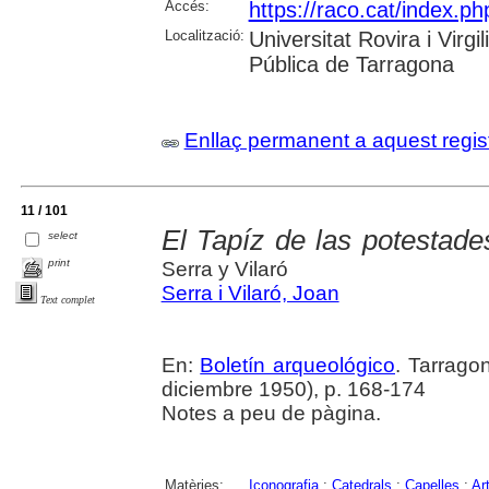
Accés:
https://raco.cat/index.ph
Localització:
Universitat Rovira i Virg
Pública de Tarragona
Enllaç permanent a aquest regis
11 / 101
El Tapíz de las potestade
select
print
Serra y Vilaró
Serra i Vilaró, Joan
Text complet
En:
Boletín arqueológico
. Tarragon
diciembre 1950), p. 168-174
Notes a peu de pàgina.
Matèries:
Iconografia
;
Catedrals
;
Capelles
;
Art