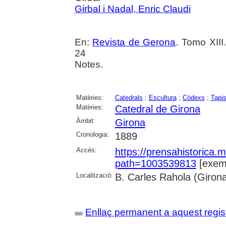
Girbal i Nadal, Enric Claudi
En:
Revista de Gerona
. Tomo XIII
24
Notes.
Matèries:
Catedrals
;
Escultura
;
Còdexs
;
Tapi
Matèries:
Catedral de Girona
Àmbit:
Girona
Cronologia:
1889
Accés:
https://prensahistorica
path=1003539813
[exemp
Localització:
B. Carles Rahola (Giron
Enllaç permanent a aquest regis