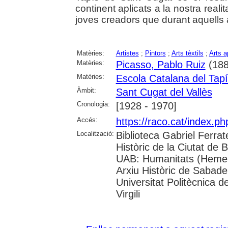
continent aplicats a la nostra realita
joves creadors que durant aquells 
Matèries:
Artistes
;
Pintors
;
Arts tèxtils
;
Arts a
Matèries:
Picasso, Pablo Ruiz
(188
Matèries:
Escola Catalana del Tapí
Àmbit:
Sant Cugat del Vallès
Cronologia:
[1928 - 1970]
Accés:
https://raco.cat/index.
Localització:
Biblioteca Gabriel Ferrat
Històric de la Ciutat de 
UAB: Humanitats (Hemero
Arxiu Històric de Sabade
Universitat Politècnica d
Virgili