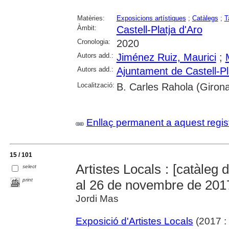
Matèries:
Exposicions artístiques
;
Catàlegs
;
T
Àmbit:
Castell-Platja d'Aro
Cronologia:
2020
Autors add.:
Jiménez Ruiz, Maurici
;
Autors add.:
Ajuntament de Castell-Pl
Localització:
B. Carles Rahola (Giron
Enllaç permanent a aquest regis
15 / 101
Artistes Locals : [catàleg d
select
print
al 26 de novembre de 201
Jordi Mas
Exposició d'Artistes Locals
(2017 : 