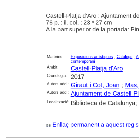
Castell-Platja d'Aro : Ajuntament de
76 p. : il. col. ; 23 * 27 cm
A la part superior de la portada: Pint
Matèries:
Exposicions artístiques
;
Catàlegs
;
A
contemporani
Àmbit:
Castell-Platja d'Aro
Cronologia:
2017
Autors add.:
Giraut i Cot, Joan
;
Mas,
Autors add.:
Ajuntament de Castell-Pl
Localització:
Biblioteca de Catalunya;
Enllaç permanent a aquest regis