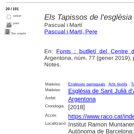
20 / 101
Els Tapissos de l'esglèsia
select
print
Pascual i Martí
Pascual i Martí, Pere
Text complet
En:
Fonts : butlletí del Centre 
Argentona, núm. 77 (gener 2019), p. 
Notes.
Matèries:
Esglésies parroquials
;
Arts tèxtils
;
T
Matèries:
Església de Sant Julià d
Àmbit:
Argentona
Cronologia:
[2018]
Accés:
https://www.raco.cat/ind
Localització:
Institut Ramon Muntaner;
Autònoma de Barcelona; 