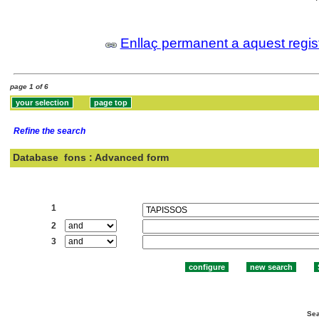
Enllaç permanent a aquest regis
page 1 of 6
Refine the search
Database
fons : Advanced form
Search:
1
2
3
Sea