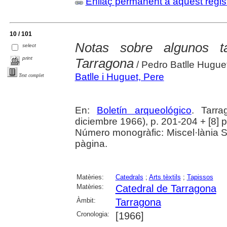
Enllaç permanent a aquest regis
10 / 101
Notas sobre algunos t
select
print
Tarragona
/ Pedro Batlle Hugue
Batlle i Huguet, Pere
Text complet
En:
Boletín arqueológico
. Tarr
diciembre 1966), p. 201-204 + [8] p.. 
Número monogràfic: Miscel·lània 
pàgina.
Matèries:
Catedrals
;
Arts tèxtils
;
Tapissos
Matèries:
Catedral de Tarragona
Àmbit:
Tarragona
Cronologia:
[1966]