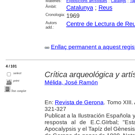
Matèries:
Exposicions artístiques
;
Catàlegs
;
Ta
Àmbit:
Catalunya
;
Reus
Cronologia:
1969
Autors
Centre de Lectura de Re
add.:
Enllaç permanent a aquest regis
4 / 101
Crítica arqueológica y artí
select
print
Mélida, José Ramón
Text complet
En:
Revista de Gerona
. Tomo XIII
321-327
Publicat a la Ilustración Española
resposta al de E.C.GIrbal; "Es
Apocalypsis y el Tapíz del Gènesis 