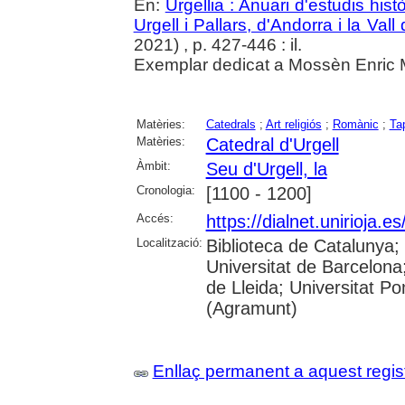
En:
Urgellia : Anuari d'estudis his
Urgell i Pallars, d'Andorra i la Vall
2021) , p. 427-446 : il.
Exemplar dedicat a Mossèn Enric Mo
Matèries:
Catedrals
;
Art religiós
;
Romànic
;
Ta
Matèries:
Catedral d'Urgell
Àmbit:
Seu d'Urgell, la
Cronologia:
[1100 - 1200]
Accés:
https://dialnet.unirioja.
Localització:
Biblioteca de Catalunya
Universitat de Barcelona;
de Lleida; Universitat P
(Agramunt)
Enllaç permanent a aquest regis