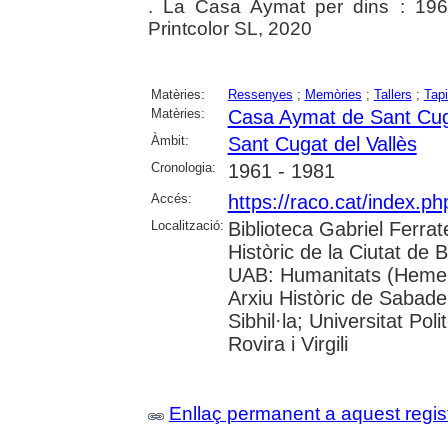
. La Casa Aymat per dins : 196
Printcolor SL, 2020
Matèries:
Ressenyes
;
Memòries
;
Tallers
;
Tap
Matèries:
Casa Aymat de Sant Cuga
Àmbit:
Sant Cugat del Vallès
Cronologia:
1961 - 1981
Accés:
https://raco.cat/index.
Localització:
Biblioteca Gabriel Ferrat
Històric de la Ciutat de 
UAB: Humanitats (Hemero
Arxiu Històric de Sabade
Sibhil·la; Universitat Pol
Rovira i Virgili
Enllaç permanent a aquest regis