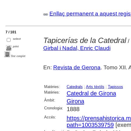
Enllaç permanent a aquest regis
7 / 101
Tapicerías de la Catedral
select
/
print
Girbal i Nadal, Enric Claudi
Text complet
En:
Revista de Gerona
. Tomo XII. 
Matèries:
Catedrals
;
Arts tèxtils
;
Tapissos
Matèries:
Catedral de Girona
Àmbit:
Girona
Cronologia:
1888
Accés:
https://prensahistorica
path=1003539759
[exemp