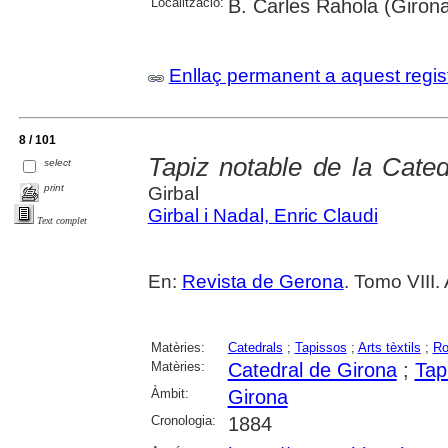
Localització:
B. Carles Rahola (Giron
Enllaç permanent a aquest regis
8 / 101
Tapiz notable de la Cate
select
print
Girbal
Girbal i Nadal, Enric Claudi
Text complet
En:
Revista de Gerona
. Tomo VIII.
Matèries:
Catedrals
;
Tapissos
;
Arts tèxtils
;
Ro
Matèries:
Catedral de Girona
;
Tap
Àmbit:
Girona
Cronologia:
1884