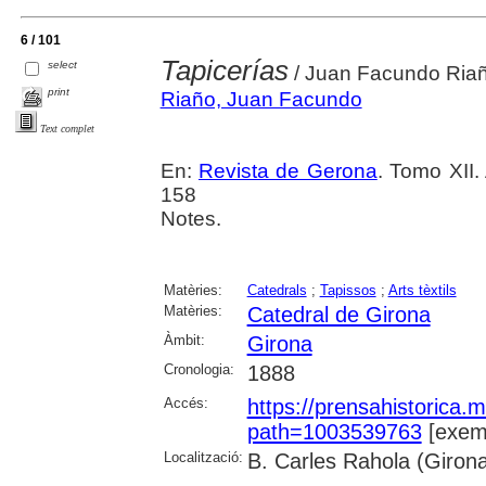
6 / 101
Tapicerías
select
/ Juan Facundo Ria
print
Riaño, Juan Facundo
Text complet
En:
Revista de Gerona
. Tomo XII.
158
Notes.
Matèries:
Catedrals
;
Tapissos
;
Arts tèxtils
Matèries:
Catedral de Girona
Àmbit:
Girona
Cronologia:
1888
Accés:
https://prensahistorica
path=1003539763
[exemp
Localització:
B. Carles Rahola (Giron