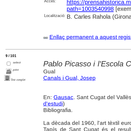
Accés:
https://prensahistorica
path=1003540998
[exemp
Localització:
B. Carles Rahola (Giron
Enllaç permanent a aquest regis
9 / 101
Pablo Picasso i l'Escola 
select
print
Gual
Canals i Gual, Josep
Text complet
En:
Gausac
. Sant Cugat del Vallès,
d'estudi
)
Bibliografia.
La dècada del 1960, l'art tèxtil eu
Tapís de Sant Cugat és el result