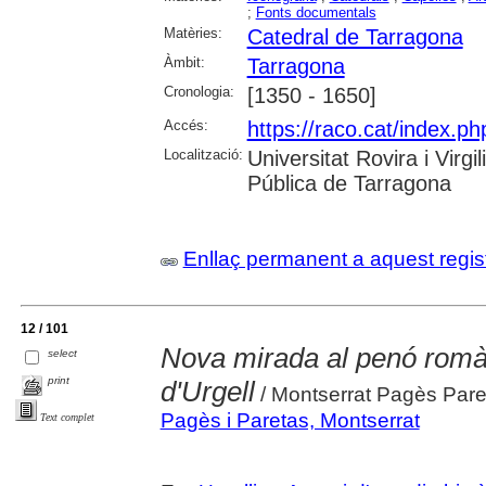
;
Fonts documentals
Matèries:
Catedral de Tarragona
Àmbit:
Tarragona
Cronologia:
[1350 - 1650]
Accés:
https://raco.cat/index.ph
Localització:
Universitat Rovira i Virg
Pública de Tarragona
Enllaç permanent a aquest regis
12 / 101
Nova mirada al penó romàn
select
print
d'Urgell
/ Montserrat Pagès Pare
Pagès i Paretas, Montserrat
Text complet