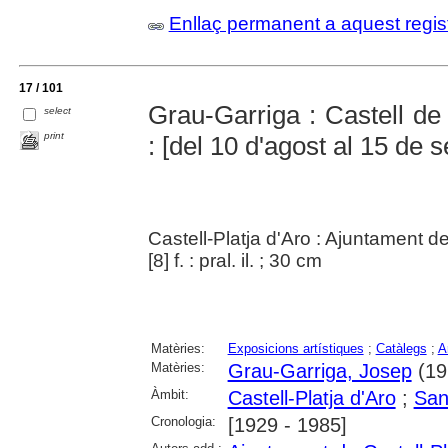
Enllaç permanent a aquest regis
17 / 101
Grau-Garriga : Castell de
select
print
: [del 10 d'agost al 15 de 
Castell-Platja d'Aro : Ajuntament d
[8] f. : pral. il. ; 30 cm
Matèries:
Exposicions artístiques
;
Catàlegs
;
A
Matèries:
Grau-Garriga, Josep
(19
Àmbit:
Castell-Platja d'Aro
;
San
Cronologia:
[1929 - 1985]