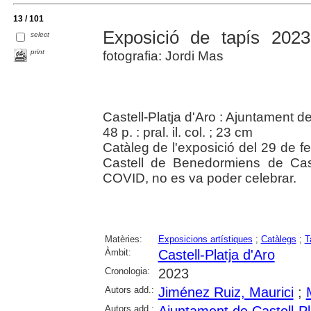
13 / 101
Exposició de tapís 2023
select
print
fotografia: Jordi Mas
Castell-Platja d'Aro : Ajuntament de
48 p. : pral. il. col. ; 23 cm
Catàleg de l'exposició del 29 de f
Castell de Benedormiens de Cast
COVID, no es va poder celebrar.
Matèries:
Exposicions artístiques
;
Catàlegs
;
T
Àmbit:
Castell-Platja d'Aro
Cronologia:
2023
Autors add.:
Jiménez Ruiz, Maurici
;
Autors add.: