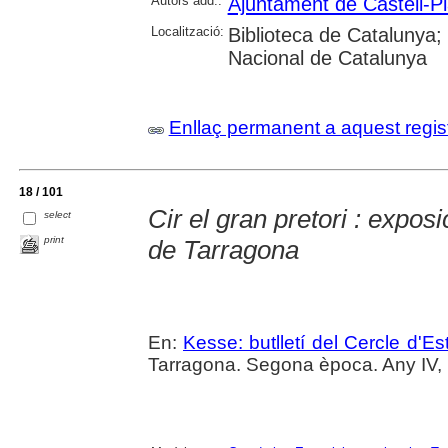
Autors add.:
Ajuntament de Castell-Pl
Localització:
Biblioteca de Catalunya;
Nacional de Catalunya
Enllaç permanent a aquest regis
18 / 101
Cir el gran pretori : expos
select
print
de Tarragona
En:
Kesse: butlletí del Cercle d'Es
Tarragona. Segona època. Any IV, 