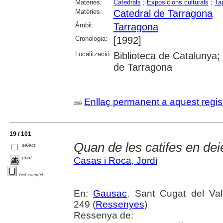
Matèries:
Catedrals
;
Exposicions culturals
;
Ta
Matèries:
Catedral de Tarragona
Àmbit:
Tarragona
Cronologia:
[1992]
Localització:
Biblioteca de Catalunya; U
de Tarragona
Enllaç permanent a aquest regis
19 / 101
Quan de les catifes en dei
select
print
Casas i Roca, Jordi
Text complet
En:
Gausac
. Sant Cugat del Val
249 (
Ressenyes
)
Ressenya de: