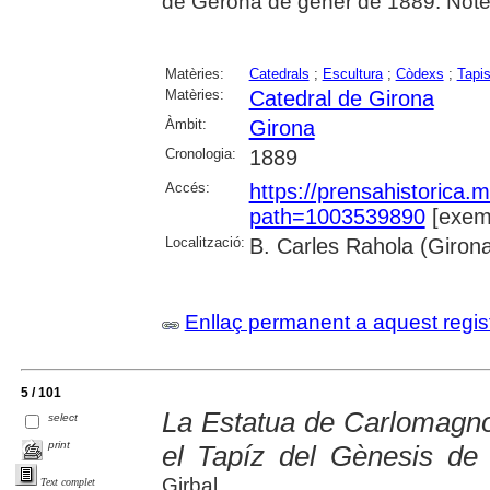
de Gerona de gener de 1889. Note
Matèries:
Catedrals
;
Escultura
;
Còdexs
;
Tapi
Matèries:
Catedral de Girona
Àmbit:
Girona
Cronologia:
1889
Accés:
https://prensahistorica
path=1003539890
[exemp
Localització:
B. Carles Rahola (Giron
Enllaç permanent a aquest regis
5 / 101
La Estatua de Carlomagno,
select
print
el Tapíz del Gènesis de 
Girbal
Text complet