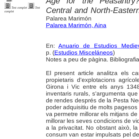
Age for the Peasantry
Central and North-Easter
Text complet
Text
complet
Palarea Marimón
Palarea Marimón, Aina
En:
Anuario de Estudios Medie
p. (
Estudios Misceláneos
)
Notes a peu de pàgina. Bibliografi
El present article analitza els
propietaris d'explotacions agríco
Girona i Vic entre els anys 1348
inventaris rurals, s'argumenta que 
de rendes després de la Pesta Neg
poder adquisitiu de molts pagesos 
va permetre millorar els mitjans de
millorar les seves condicions de vid
a la privacitat. No obstant això, 
consum van estar impulsats pel des