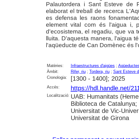
Palautordera i Sant Esteve de Pa
elaborat el treball de recerca L
es defensa les raons fonamentade
element vital com és l'aigua i,
d'ecosistema, el regadiu, que va 
lluita. D'aquesta manera, l'aigua té 
l'aqüeducte de Can Domènec és l'o
Matèries:
Infraestructures d'aigües
;
Aqüeducte
Àmbit:
Rifer, riu
;
Tordera, riu
;
Sant Esteve d
Cronologia:
[1300 - 1400]; 2025
Accés:
https://hdl.handle.net/2
Localització:
UAB: Humanitats (Hemero
Biblioteca de Catalunya;
Universitat de Vic-Univer
Universitat de Girona