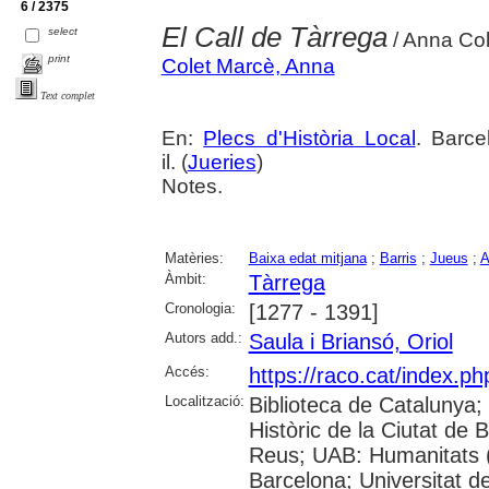
6 / 2375
El Call de Tàrrega
select
/ Anna Col
print
Colet Marcè, Anna
Text complet
En:
Plecs d'Història Local
. Barce
il. (
Jueries
)
Notes.
Matèries:
Baixa edat mitjana
;
Barris
;
Jueus
;
A
Àmbit:
Tàrrega
Cronologia:
[1277 - 1391]
Autors add.:
Saula i Briansó, Oriol
Accés:
https://raco.cat/index.p
Localització:
Biblioteca de Catalunya;
Històric de la Ciutat de
Reus; UAB: Humanitats (
Barcelona; Universitat de