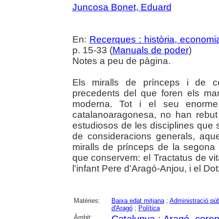
Juncosa Bonet, Eduard
En:
Recerques : història, economia
p. 15-33 (
Manuals de poder
)
Notes a peu de pàgina.
Els miralls de prínceps i de 
precedents del que foren els m
moderna. Tot i el seu enorme
catalanoaragonesa, no han rebut 
estudiosos de les disciplines que s
de consideracions generals, aque
miralls de prínceps de la segona 
que conservem: el Tractatus de vit
l'infant Pere d'Aragó-Anjou, i el D
Matèries:
Baixa edat mitjana
;
Administració púb
d'Aragó
;
Política
Àmbit:
Catalunya
;
Aragó, coron