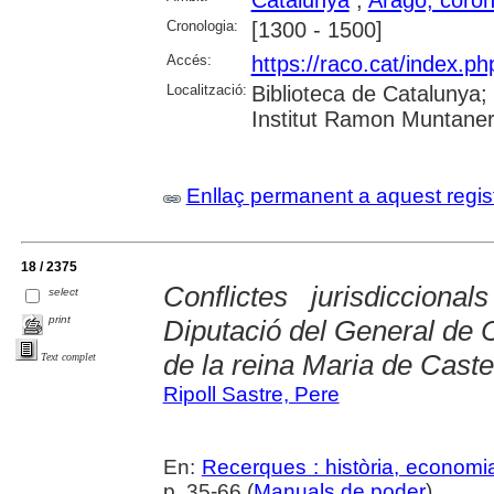
Cronologia:
[1300 - 1500]
Accés:
https://raco.cat/index.
Localització:
Biblioteca de Catalunya
Institut Ramon Muntaner;
Enllaç permanent a aquest regis
18 / 2375
Conflictes jurisdiccion
select
print
Diputació del General de C
de la reina Maria de Caste
Text complet
Ripoll Sastre, Pere
En:
Recerques : història, economia
p. 35-66 (
Manuals de poder
)