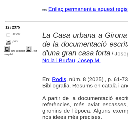
Enllaç permanent a aquest regis
12 / 2375
La Casa urbana a Girona d
select
print
de la documentació escrita
d'una gran casa forta
Text complet
Text
/ Josep
complet
Nolla i Brufau, Josep M.
En:
Rodis
, núm. 8 (2025) , p. 61-73 :
Bibliografia. Resums en català i an
A partir de la documentació escri
referències, més aviat escasses,
gironins de l'època. Alguns exe
nos idees més precises.