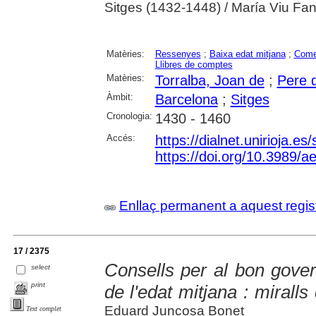
Sitges (1432-1448) / María Viu Fa
Matèries:
Ressenyes
;
Baixa edat mitjana
;
Come
Llibres de comptes
Matèries:
Torralba, Joan de
;
Pere 
Àmbit:
Barcelona
;
Sitges
Cronologia:
1430 - 1460
Accés:
https://dialnet.unirioja.e
https://doi.org/10.3989/
Enllaç permanent a aquest regis
17 / 2375
Consells per al bon gover
select
print
de l'edat mitjana : mirall
Eduard Juncosa Bonet
Text complet