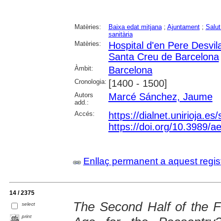
Matèries:
Baixa edat mitjana
;
Ajuntament
;
Salut
sanitària
Matèries:
Hospital d'en Pere Desvil
Santa Creu de Barcelona
Àmbit:
Barcelona
Cronologia:
[1400 - 1500]
Autors
Marcé Sánchez, Jaume
add.:
Accés:
https://dialnet.unirioja.e
https://doi.org/10.3989/
Enllaç permanent a aquest regis
14 / 2375
The Second Half of the F
select
print