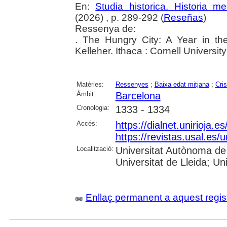
En:
Studia historica. Historia me
(2026) , p. 289-292 (
Reseñas
)
Ressenya de:
. The Hungry City: A Year in th
Kelleher. Ithaca : Cornell Universit
Matèries:
Ressenyes
;
Baixa edat mitjana
;
Cris
Àmbit:
Barcelona
Cronologia:
1333 - 1334
Accés:
https://dialnet.unirioja.
https://revistas.usal.es
Localització:
Universitat Autònoma de 
Universitat de Lleida; Un
Enllaç permanent a aquest regis