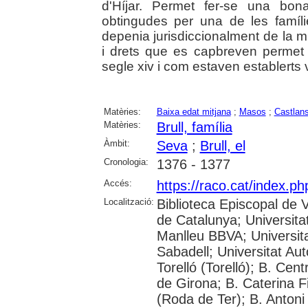
d'Híjar. Permet fer-se una bo
obtingudes per una de les famíl
depenia jurisdiccionalment de la mi
i drets que es capbreven permet v
segle xiv i com estaven establerts v
Matèries:
Baixa edat mitjana
;
Masos
;
Castlan
Matèries:
Brull, família
Àmbit:
Seva
;
Brull, el
Cronologia:
1376 - 1377
Accés:
https://raco.cat/index.p
Localització:
Biblioteca Episcopal de V
de Catalunya; Universita
Manlleu BBVA; Universitat 
Sabadell; Universitat Au
Torelló (Torelló); B. Cen
de Girona; B. Caterina 
(Roda de Ter); B. Antoni 