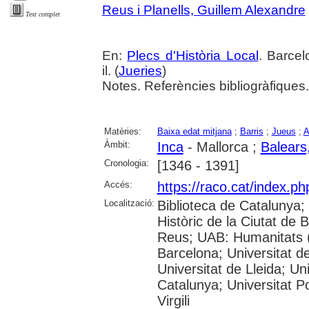
Reus i Planells, Guillem Alexandre
Text complet
En:
Plecs d'Història Local
. Barcel
il. (
Jueries
)
Notes. Referències bibliogràfiques.
Matèries:
Baixa edat mitjana
;
Barris
;
Jueus
;
A
Àmbit:
Inca
- Mallorca ;
Balears,
Cronologia:
[1346 - 1391]
Accés:
https://raco.cat/index.p
Localització:
Biblioteca de Catalunya;
Històric de la Ciutat de
Reus; UAB: Humanitats (
Barcelona; Universitat de
Universitat de Lleida; Un
Catalunya; Universitat P
Virgili