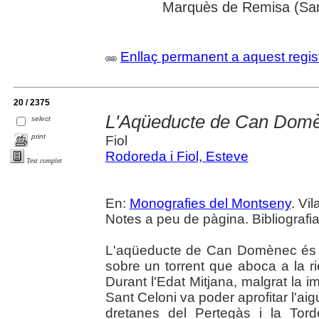
Marquès de Remisa (Sant
Enllaç permanent a aquest regis
20 / 2375
L'Aqüeducte de Can Domèn
select
print
Fiol
Rodoreda i Fiol, Esteve
Text complet
En:
Monografies del Montseny
. Vi
Notes a peu de pàgina. Bibliografia.
L'aqüeducte de Can Domènec és u
sobre un torrent que aboca a la 
Durant l'Edat Mitjana, malgrat la impo
Sant Celoni va poder aprofitar l'aig
dretanes del Pertegàs i la Tor