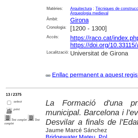
Matèries:
Arquitectura
;
Tècniques de construcc
Arqueologia medieval
Àmbit:
Girona
Cronologia:
[1200 - 1300]
Accés:
https://raco.cat/index.
https://doi.org/10.3311
Localització:
Universitat de Girona
Enllaç permanent a aquest regis
13 / 2375
La Formació d'una prim
select
print
municipal. Barcelona i l'ev
Desvilar a finals de l'Eda
Text complet
Text
complet
Jaume Marcé Sánchez
Bridgewater Mateu, Pol