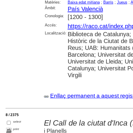
Matèries:
Baixa edat mitjana
;
Barris
;
Jueus
;
A
Àmbit:
País Valencià
Cronologia:
[1200 - 1300]
Accés:
https://raco.cat/index.p
Localització:
Biblioteca de Catalunya;
Històric de la Ciutat de
Reus; UAB: Humanitats (
Barcelona; Universitat de
Universitat de Lleida; Un
Catalunya; Universitat P
Virgili
Enllaç permanent a aquest regis
8 / 2375
El Call de la ciutat d'Inca 
select
print
i Planells