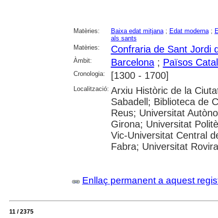
Matèries:
Baixa edat mitjana
;
Edat moderna
;
E
als sants
Matèries:
Confraria de Sant Jordi 
Àmbit:
Barcelona
;
Països Cata
Cronologia:
[1300 - 1700]
Localització:
Arxiu Històric de la Ciut
Sabadell; Biblioteca de 
Reus; Universitat Autòno
Girona; Universitat Polit
Vic-Universitat Central 
Fabra; Universitat Rovira i
Enllaç permanent a aquest regis
11 / 2375