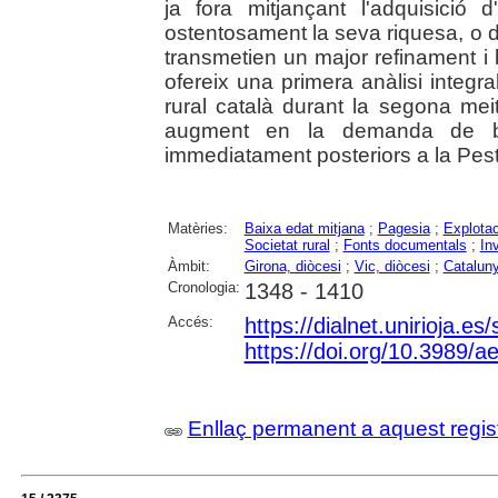
ja fora mitjançant l'adquisició 
ostentosament la seva riquesa, o d
transmetien un major refinament i b
ofereix una primera anàlisi integ
rural català durant la segona mei
augment en la demanda de 
immediatament posteriors a la Pes
Matèries:
Baixa edat mitjana
;
Pagesia
;
Explotac
Societat rural
;
Fonts documentals
;
In
Àmbit:
Girona, diòcesi
;
Vic, diòcesi
;
Catalun
Cronologia:
1348 - 1410
Accés:
https://dialnet.unirioja.e
https://doi.org/10.3989/
Enllaç permanent a aquest regis