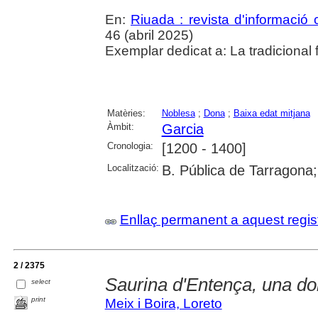
En:
Riuada : revista d'informació c
46 (abril 2025)
Exemplar dedicat a: La tradicional 
Matèries:
Noblesa
;
Dona
;
Baixa edat mitjana
Àmbit:
Garcia
Cronologia:
[1200 - 1400]
Localització:
B. Pública de Tarragona
Enllaç permanent a aquest regis
2 / 2375
Saurina d'Entença, una do
select
print
Meix i Boira, Loreto