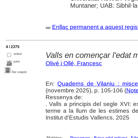
Muntaner; UAB: Sibhil·la
Enllaç permanent a aquest regis
4 / 2375
Valls en començar l'edat
select
print
Olivé i Ollé, Francesc
Text complet
En:
Quaderns de Vilaniu : miscel
(novembre 2025), p. 105-106 (
Note
Ressenya de:
. Valls a principis del segle XVI: 
terme a la llum de les estimes de 
Institut d'Estudis Vallencs, 2025
Matèries:
Ressenyes
;
Baixa edat mitjana
;
Eda