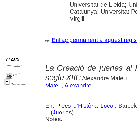
Universitat de Lleida; Un
Catalunya; Universitat P
Virgili
Enllaç permanent a aquest regis
7 / 2375
La Creació de jueries al
select
print
segle XIII
/ Alexandre Mateu
Mateu, Alexandre
Text complet
En:
Plecs d'Història Local
. Barcel
il. (
Jueries
)
Notes.