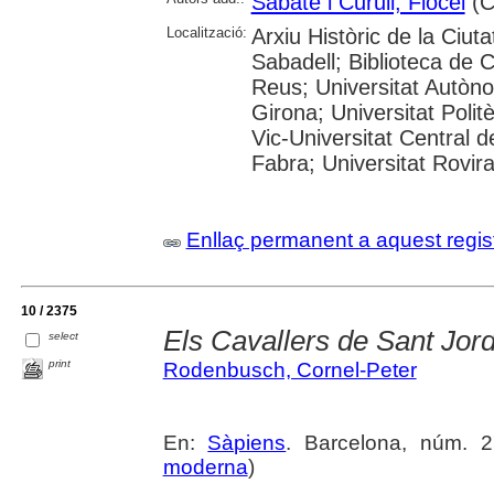
Sabaté i Curull, Flocel
(Co
Localització:
Arxiu Històric de la Ciut
Sabadell; Biblioteca de 
Reus; Universitat Autòno
Girona; Universitat Polit
Vic-Universitat Central 
Fabra; Universitat Rovira i
Enllaç permanent a aquest regis
10 / 2375
Els Cavallers de Sant Jord
select
print
Rodenbusch, Cornel-Peter
En:
Sàpiens
. Barcelona, núm. 27
moderna
)