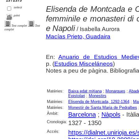
15 / 2375
Elisenda de Montcada e C
select
print
femminile e monasteri di c
e Napoli
Text complet
Text
/ Isabella Aurora
complet
Macías Prieto, Guadaira
En:
Anuario de Estudios Medie
p. (
Estudios Misceláneos
)
Notes a peu de pàgina. Bibliografia
Matèries:
Baixa edat mitjana
;
Monarques
;
Abad
Epistolari
;
Monestirs
Matèries:
Elisenda de Montcada, 1292-1364
;
Ma
Matèries:
Monestir de Santa Maria de Pedralbes
Àmbit:
Barcelona
;
Nàpols
- Itàli
Cronologia:
1327 - 1350
Accés:
https://dialnet.unirioja.e