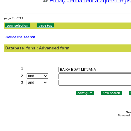
Enllaç permanent a aquest regis
page 1 of 119
Refine the search
Database
fons : Advanced form
Search:
1
2
3
Sea
Powered