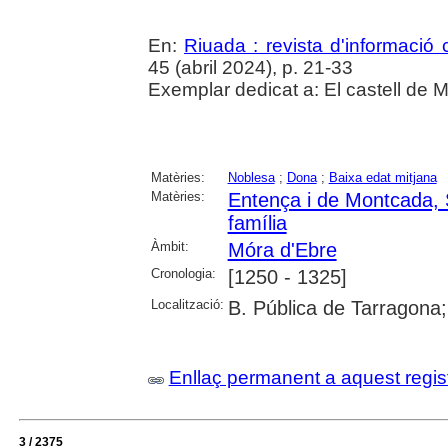
En:
Riuada : revista d'informació c
45 (abril 2024), p. 21-33
Exemplar dedicat a: El castell de M
Matèries:
Noblesa
;
Dona
;
Baixa edat mitjana
Matèries:
Entença i de Montcada, 
família
Àmbit:
Móra d'Ebre
Cronologia:
[1250 - 1325]
Localització:
B. Pública de Tarragona
Enllaç permanent a aquest regis
3 / 2375