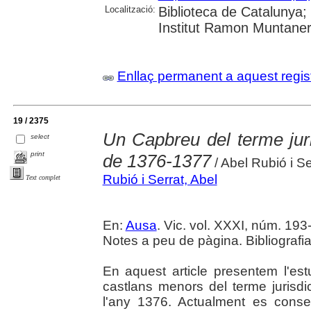
Localització:
Biblioteca de Catalunya
Institut Ramon Muntaner;
Enllaç permanent a aquest regis
19 / 2375
Un Capbreu del terme juri
select
print
de 1376-1377
/ Abel Rubió i Se
Rubió i Serrat, Abel
Text complet
En:
Ausa
. Vic. vol. XXXI, núm. 193-
Notes a peu de pàgina. Bibliografi
En aquest article presentem l'est
castlans menors del terme jurisdi
l'any 1376. Actualment es cons