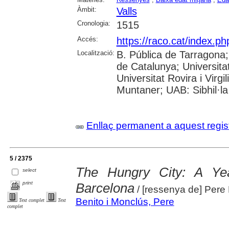
Àmbit:
Valls
Cronologia:
1515
Accés:
https://raco.cat/index.p
Localització:
B. Pública de Tarragona
de Catalunya; Universita
Universitat Rovira i Virgi
Muntaner; UAB: Sibhil·la
Enllaç permanent a aquest regis
5 / 2375
The Hungry City: A Yea
select
print
Barcelona
/ [ressenya de] Pere 
Benito i Monclús, Pere
Text complet
Text
complet