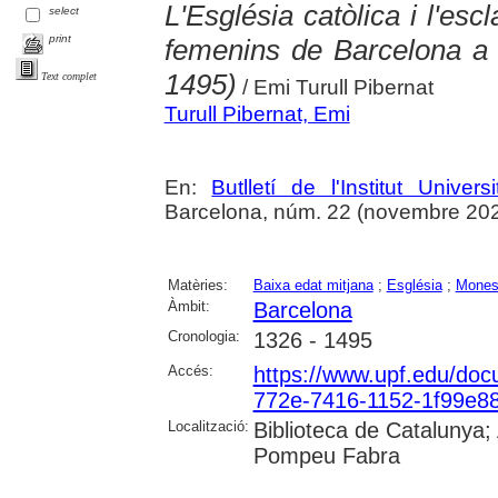
L'Església catòlica i l'esc
select
print
femenins de Barcelona a 
1495)
Text complet
/ Emi Turull Pibernat
Turull Pibernat, Emi
En:
Butlletí de l'Institut Unive
Barcelona, núm. 22 (novembre 2024),
Matèries:
Baixa edat mitjana
;
Església
;
Monest
Àmbit:
Barcelona
Cronologia:
1326 - 1495
Accés:
https://www.upf.edu/do
772e-7416-1152-1f99e8
Localització:
Biblioteca de Catalunya; 
Pompeu Fabra