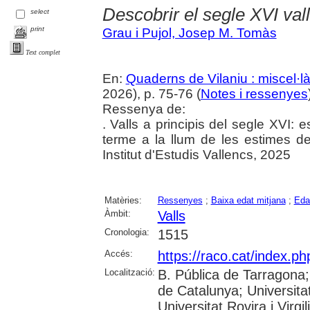
Descobrir el segle XVI val
select
print
Grau i Pujol, Josep M. Tomàs
Text complet
En:
Quaderns de Vilaniu : miscel·là
2026), p. 75-76 (
Notes i ressenyes
Ressenya de:
. Valls a principis del segle XVI: 
terme a la llum de les estimes de 
Institut d'Estudis Vallencs, 2025
Matèries:
Ressenyes
;
Baixa edat mitjana
;
Eda
Àmbit:
Valls
Cronologia:
1515
Accés:
https://raco.cat/index.p
Localització:
B. Pública de Tarragona
de Catalunya; Universita
Universitat Rovira i Virgi