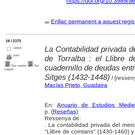
https://doi.org/10.3989/
Enllaç permanent a aquest regis
16 / 2375
La Contabilidad privada 
select
print
de Torralba : el Llibre 
cuadernillo de deudas ent
Text complet
Text
complet
Sitges (1432-1448)
/ [ressen
Macías Prieto, Guadaira
En:
Anuario de Estudios Medie
p. (
Reseñas
)
Ressenya de:
. La contabilidad privada del mer
"Llibre de comtans" (1430-1460) y