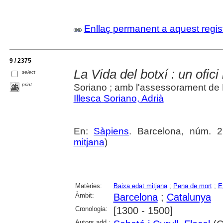
Enllaç permanent a aquest regis
9 / 2375
La Vida del botxí : un ofi
select
print
Soriano ; amb l'assessorament de 
Illesca Soriano, Adrià
En:
Sàpiens
. Barcelona, núm. 27
mitjana
)
Matèries:
Baixa edat mitjana
;
Pena de mort
;
E
Àmbit:
Barcelona
;
Catalunya
Cronologia:
[1300 - 1500]
Autors add.: