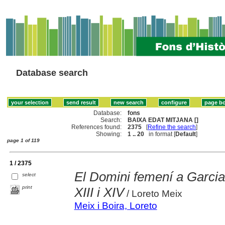
Database search
Database:
fons
Search:
BAIXA EDAT MITJANA []
References found:
2375
[
Refine the search
]
Showing:
1 .. 20
in format [
Default
]
page 1 of 119
1 / 2375
El Domini femení a Garcia 
select
print
XIII i XIV
/ Loreto Meix
Meix i Boira, Loreto