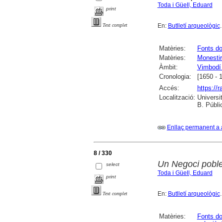
Toda i Güell, Eduard
print
En:
Butlletí arqueològic
Text complet
Matèries:
Fonts d
Matèries:
Monestir
Àmbit:
Vimbodí 
Cronologia:
[1650 - 
Accés:
https://
Localització:
Universit
B. Públi
Enllaç permanent a 
8 / 330
Un Negoci pobl
select
Toda i Güell, Eduard
print
En:
Butlletí arqueològic
Text complet
Matèries:
Fonts d