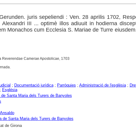
Gerunden. juris sepeliendi : Ven. 28 aprilis 1702, Re
 Alexandri III ... optimè illos adiuuit in hodierna discep
em Monachos cum Ecclesia S. Mariae de Turre eiusdem,
a Reverendae Camerae Apostolicae, 1703
ornada.
udicial
;
Documentació jurídica
;
Parròquies
;
Administració de l'esglèsia
;
Dre
;
Església
 de Santa Maria dels Turers de Banyoles
s
 Ansaldo
a de Santa Maria dels Turers de Banyoles
tat de Girona