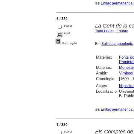
Enllaç permanent a 
6 / 330
La Gent de la c
select
Toda i Güell, Eduard
print
En:
Butlletí arqueològic
Text complet
Matèries:
Fonts d
Propieta
Matèries:
Monestir
Àmbit:
Vimbodí 
Cronologia:
[1600 - 
Accés:
https://
Localització:
Universit
B. Públi
Enllaç permanent a 
7 / 330
Els Comptes de
select