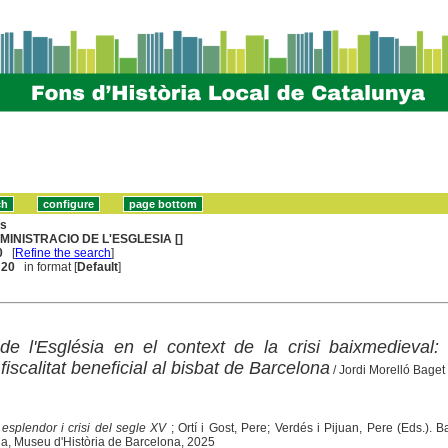
ns
MINISTRACIO DE L'ESGLESIA []
0
[
Refine the search
]
. 20
in format [
Default
]
de l'Església en el context de la crisi baixmedieval: 
fiscalitat beneficial al bisbat de Barcelona
/ Jordi Morelló Baget
esplendor i crisi del segle XV
; Ortí i Gost, Pere; Verdés i Pijuan, Pere (Eds.). B
a, Museu d'Història de Barcelona, 2025