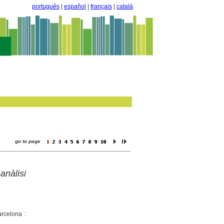
português
|
español
|
français
|
català
go to page
anàlisi
arcelona :