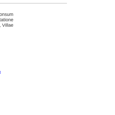
sponsum
tatione
 Villae
t