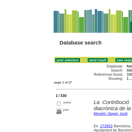
Database search
Database:
fo
Search:
AD
References found:
33
Showing:
1 .
page 1 of 17
1 / 330
La Contribució 
select
diacrònica de la 
print
Morelló i Baget, Jordi
En:
272653
Barcelona, 
Ajuntament de Barcelon