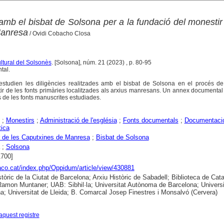
amb el bisbat de Solsona per a la fundació del monestir
Manresa
/ Ovidi Cobacho Closa
ltural del Solsonès
. [Solsona], núm. 21 (2023) , p. 80-95
tal.
s'estudien les diligències realitzades amb el bisbat de Solsona en el procés d
tir de les fonts primàries localitzades als arxius manresans. Un annex documental 
s de les fonts manuscrites estudiades.
;
Monestirs
;
Administració de l'església
;
Fonts documentals
;
Documentaci
tica
 de les Caputxines de Manresa
;
Bisbat de Solsona
;
Solsona
1700]
raco.cat/index.php/Oppidum/article/view/430881
stòric de la Ciutat de Barcelona; Arxiu Històric de Sabadell; Biblioteca de Cat
 Ramon Muntaner; UAB: Sibhil·la; Universitat Autònoma de Barcelona; Universi
a; Universitat de Lleida; B. Comarcal Josep Finestres i Monsalvó (Cervera)
aquest registre