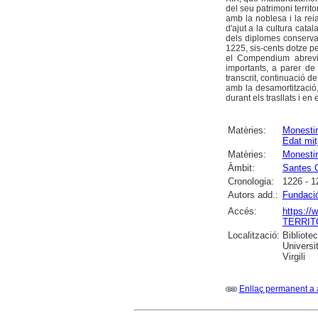
del seu patrimoni territo
amb la noblesa i la re
d'ajut a la cultura catal
dels diplomes conservat
1225, sis-cents dotze pe
el Compendium abrevi
importants, a parer de
transcrit, continuació d
amb la desamortització
durant els trasllats i en
Matèries:
Monesti
Edat mit
Matèries:
Monestir
Àmbit:
Santes 
Cronologia:
1226 - 1
Autors add.:
Fundaci
Accés:
https:/
TERRITO
Localització:
Bibliote
Universi
Virgili
Enllaç permanent a 