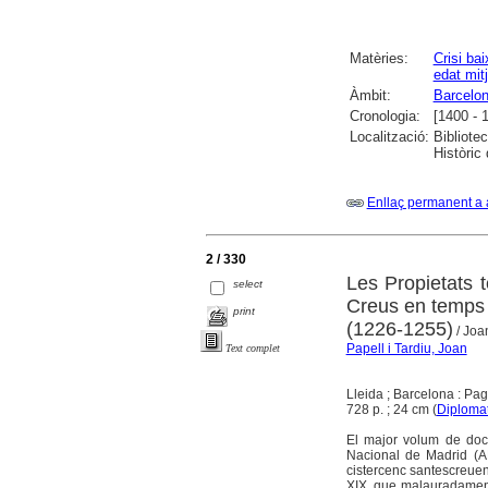
Matèries:
Crisi ba
edat mit
Àmbit:
Barcelo
Cronologia:
[1400 - 
Localització:
Bibliote
Històric
Enllaç permanent a 
2 / 330
Les Propietats t
select
Creus en temps d
print
(1226-1255)
/ Joa
Papell i Tardiu, Joan
Text complet
Lleida ; Barcelona : Pa
728 p. ; 24 cm (
Diplomat
El major volum de docu
Nacional de Madrid (AH
cistercenc santescreuenc
XIX, que malauradament,