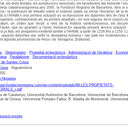
rial, els drets feudals, les jurisdiccions senyorials, els benefactors del monestir i le
ialesa catalanoaragonesa.any 2005, la Fundació Noguera de Barcelona, dins la s
ana i la publicació de treballs sobre el notariat català, va iniciar l'encàrrec de la t
s a l'AHNM.n una primera actuació es va transcriure els diplomes des de l'any 9
rgamins, corresponents als sis primers abadiats, i en una segona, tot el corpus co
atum, un còdex que recull, a més de la història santescreuenca, els docu
 l'autor, que es guarden a l'arxiu monacal.En aquesta present tercera actuació 
e la ja feta, els pergamins existents també a l'AHNM, a partir de 1226 fins a 1255. Ca
, aquests diplomes van sofrir la deixadesa humana i van patir les inclemències
 els dipòsits provisionals de Reus i de Tarragona. (Editorial).
rs
;
Diplomataris
;
Propietat eclesiàstica
;
Administració de l'església
;
Econo
jana
;
Feudalisme
;
Documentació eclesiàstica
 de Santes Creus
Creus
- Aiguamúrcia
255
ó Noguera
/www.fundacionoguera.com/wp-content/uploads/88-LES-PROPIETATS-
RIALS_r.pdf
ca de Catalunya; Universitat Autònoma de Barcelona; Universitat de Barcelona
tat de Girona; Universitat Pompeu Fabra; B. Abadia de Montserrat; Universitat
aquest registre