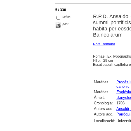
5 / 330
R.P.D. Ansaldo 
select
summi pontificis
print
habita per eosd
Balneolarum
Rota Romana
.
Romae : Ex Typographi
[4] p. ; 29 cm
Escut papal i caplletra 
Matèries:
Procés j
canònic
Matèries:
Església
Àmbit:
Banyole
Cronologia:
1703
Autors add.:
Ansaldi,
Autors add.:
Parròqui
Localització:
Universi