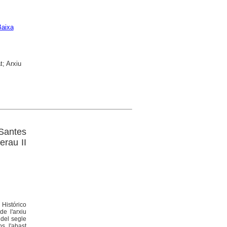
Baixa
t; Arxiu
 Santes
erau II
Histórico
e l'arxiu
 del segle
s, l'abast