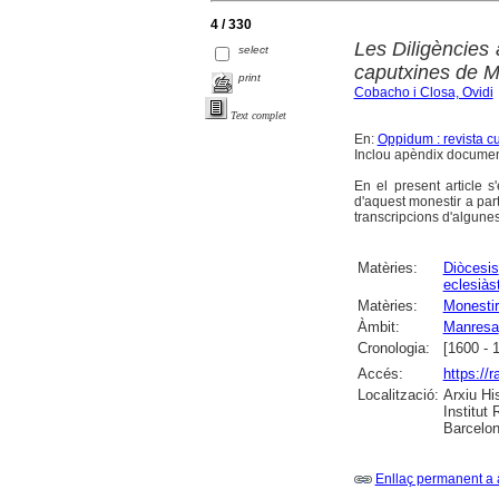
4 / 330
Les Diligències 
select
caputxines de 
print
Cobacho i Closa, Ovidi
Text complet
En:
Oppidum : revista cu
Inclou apèndix documen
En el present article 
d'aquest monestir a par
transcripcions d'algune
Matèries:
Diòcesis
eclesiàs
Matèries:
Monestir
Àmbit:
Manresa
Cronologia:
[1600 - 
Accés:
https://
Localització:
Arxiu Hi
Institut
Barcelon
Enllaç permanent a 