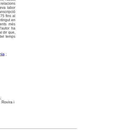
s relacions
eva labor
ranscripció
75 fins al
ntingut en
ments més
l'autor ha
l dir que,
 del temps
mia
;
;
 Rovira i