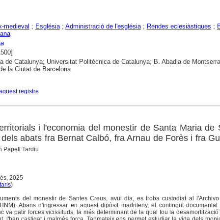
ix-medieval
;
Església
;
Administració de l'església
;
Rendes eclesiàstiques
;
jana
na
1500]
ca de Catalunya; Universitat Politècnica de Catalunya; B. Abadia de Montserra
 de la Ciutat de Barcelona
aquest registre
erritorials i l'economia del monestir de Santa Maria de
els abats fra Bernat Calbó, fra Arnau de Forès i fra Gu
n Papell Tardiu
gès, 2025
aris
)
ments del monestir de Santes Creus, avui dia, es troba custodiat al l'Archivo 
NM). Abans d'ingressar en aquest dipòsit madrileny, el contingut documental d
 va patir forces vicissituds, la més determinant de la qual fou la desamortització
 l'han castigat i malmès força. Tanmateix ens permet estudiar la vida dels monjo