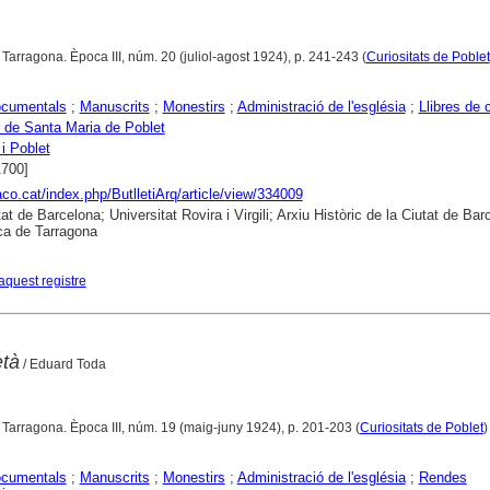
. Tarragona. Època III, núm. 20 (juliol-agost 1924), p. 241-243 (
Curiositats de Poblet
ocumentals
;
Manuscrits
;
Monestirs
;
Administració de l'església
;
Llibres de
 de Santa Maria de Poblet
i Poblet
1700]
raco.cat/index.php/ButlletiArq/article/view/334009
at de Barcelona; Universitat Rovira i Virgili; Arxiu Històric de la Ciutat de Bar
ca de Tarragona
aquest registre
età
/ Eduard Toda
. Tarragona. Època III, núm. 19 (maig-juny 1924), p. 201-203 (
Curiositats de Poblet
ocumentals
;
Manuscrits
;
Monestirs
;
Administració de l'església
;
Rendes