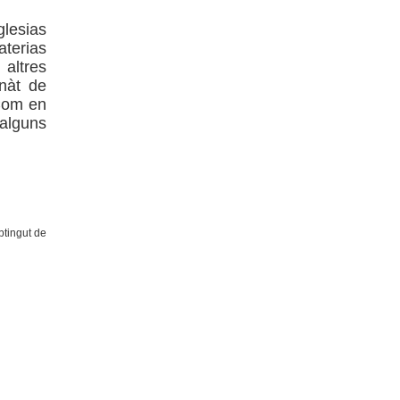
glesias
aterias
altres
nàt de
 Com en
alguns
btingut de