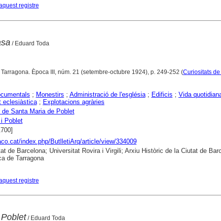
aquest registre
asa
/ Eduard Toda
. Tarragona. Època III, núm. 21 (setembre-octubre 1924), p. 249-252 (
Curiositats de
ocumentals
;
Monestirs
;
Administració de l'església
;
Edificis
;
Vida quotidian
t eclesiàstica
;
Explotacions agràries
 de Santa Maria de Poblet
i Poblet
1700]
raco.cat/index.php/ButlletiArq/article/view/334009
at de Barcelona; Universitat Rovira i Virgili; Arxiu Històric de la Ciutat de Bar
ca de Tarragona
aquest registre
 Poblet
/ Eduard Toda