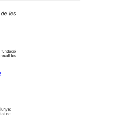
 de les
e fundació
recull les
ó
alunya;
tat de