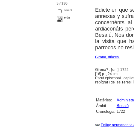
3 / 330
Edicte en que se
select
annexas y sufra
print
concernénts al
ardiaconâts per
Besalú, Nos don
la visita que 
parrocos no resid
Girona, diòcesi
.
Girona? : [s.n.], 1722
[16] p. ; 24 cm
Escut episcopal i caplle
l'epígraf i de les 1eres lí
Matèries:
Administra
Àmbit:
Besalú
Cronologia:
1722
Enllaç permanent a 