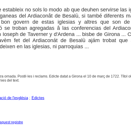
 estableix no sols lo modo ab que deuhen servirse las i
ganeas del Ardiaconât de Besalù, si també diferents m
 bon govern de estas iglesias y altres que son de 
ó se troban agregadas â las conferencias del Ardiaco
 Ioseph de Taverner y d'Ardena ... bisbe de Girona ...
havèm fet del Ardiaconát de Besalù ajám trobat que 
eixen en las iglesias, ni parroquias ...
tra ornada. Postil·les i reclams. Edicte datat a Girona el 10 de març de 1722. Títol o
nies del text.
ció de l'església
;
Edictes
aquest registre