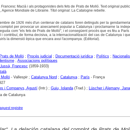
a Francesc Macià i als protagonistes dels fets de Prats de Molló. Text original public
, Agence Mondiale de Librairie. Títol original: La Catalogne rebelle.
vembre de 1926 més d'un centenar de catalans foren detinguts per la gendarmeri
 complot per provocar un aixecament popular a Catalunya i proclamarne la indep
eguda com "els fets de Prats de Molló", i el consegüent procés que es féu a París
 i contribuí, de forma decisiva, a la internacionalització del cas de Catalunya i que
rís la dimensió èpica que encara avui l'acompanya. (Editorial).
Prats de Molló
;
Procés judicial
;
Documentació jurídica
;
Polítics
;
Nacionali
dentisme
;
Associacions polítiques
Llussà, Francesc
(1859-1933)
talà
 Molló
- Vallespir ;
Catalunya Nord
;
Catalunya
;
París
- França
927
es i Companys, Agustí
(Intr.) ;
Guiu, Iolanda
(Trad.) ;
Lüscher i Alemany, Jana
ca de Catalunya
aquest registre
rlar". La delación catalana del complot de Prats de Mol