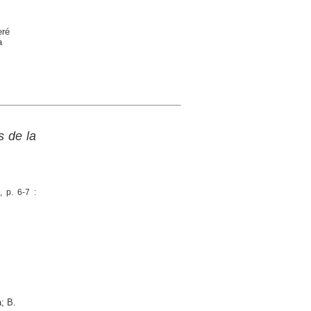
eré
a
s de la
, p. 6-7 :
; B.