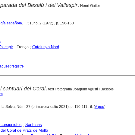
arada del Besalú i del Vallespir
/ Henri Guiter
logía española
. T. 51, no. 2 (1972) , p. 156-160
a
allespir
- França ;
Catalunya Nord
aquest registre
 santuari del Coral
/ text i fotografia Joaquim Agustí i Bassols
im
 la Selva, Núm. 27 (primavera-estiu 2021), p. 110-111 : il. (
A peu
)
cursionistes
;
Santuaris
 del Coral de Prats de Molló