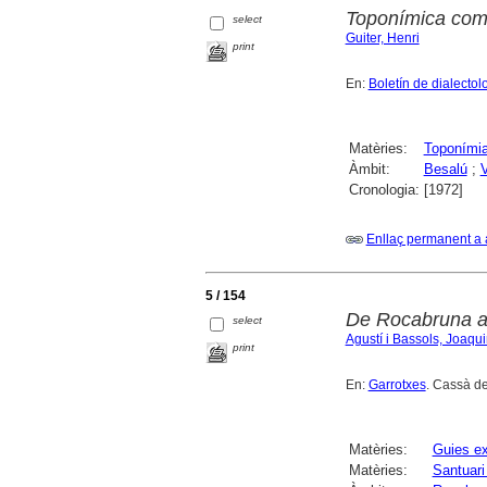
Toponímica comp
select
Guiter, Henri
print
En:
Boletín de dialecto
Matèries:
Toponími
Àmbit:
Besalú
;
V
Cronologia:
[1972]
Enllaç permanent a 
5 / 154
De Rocabruna al
select
Agustí i Bassols, Joaqu
print
En:
Garrotxes
. Cassà de
Matèries:
Guies ex
Matèries:
Santuari