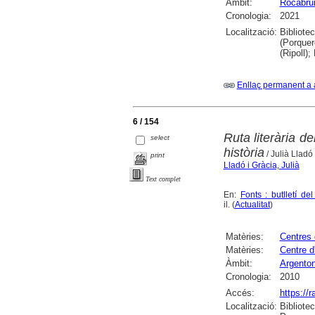
Àmbit:
Rocabru
Cronologia:
2021
Localització:
Bibliote
(Porquer
(Ripoll)
Enllaç permanent a 
6 / 154
Ruta literària d
select
història
/ Julià Lladó
print
Lladó i Gràcia, Julià
Text complet
En:
Fonts : butlletí d
il. (
Actualitat
)
Matèries:
Centres 
Matèries:
Centre d
Àmbit:
Argento
Cronologia:
2010
Accés:
https://
Localització:
Bibliote