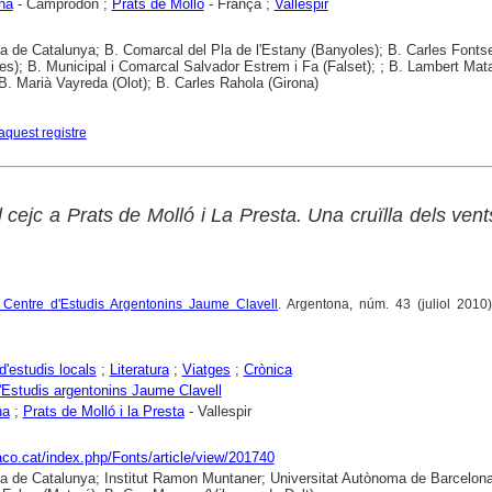
na
- Camprodon ;
Prats de Molló
- França ;
Vallespir
ca de Catalunya; B. Comarcal del Pla de l'Estany (Banyoles); B. Carles Fonts
es); B. Municipal i Comarcal Salvador Estrem i Fa (Falset); ; B. Lambert Mat
; B. Marià Vayreda (Olot); B. Carles Rahola (Girona)
aquest registre
el cejc a Prats de Molló i La Presta. Una cruïlla dels vent
el Centre d'Estudis Argentonins Jaume Clavell
. Argentona, núm. 43 (juliol 2010)
d'estudis locals
;
Literatura
;
Viatges
;
Crònica
'Estudis argentonins Jaume Clavell
na
;
Prats de Molló i la Presta
- Vallespir
raco.cat/index.php/Fonts/article/view/201740
ca de Catalunya; Institut Ramon Muntaner; Universitat Autònoma de Barcelona