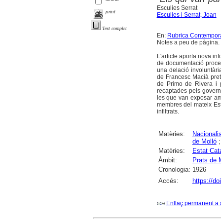
Esculies Serrat
print
Esculies i Serrat, Joan
Text complet
En:
Rubrica Contempor
Notes a peu de pàgina. 
L'article aporta nova in
de documentació procede
una delació involuntàr
de Francesc Macià prete
de Primo de Rivera i p
recaptades pels govern
les que van exposar amb
membres del mateix Estat
infiltrats.
Matèries:
Nacional
de Molló
Matèries:
Estat Cat
Àmbit:
Prats de M
Cronologia:
1926
Accés:
https://do
Enllaç permanent a 