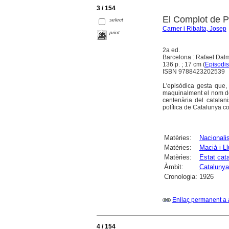
3 / 154
El Complot de P
select
Carner i Ribalta, Josep
print
2a ed.
Barcelona : Rafael Dal
136 p. ; 17 cm (
Episodis 
ISBN 9788423202539
L'episòdica gesta que
maquinalment el nom de 
centenària del catalani
política de Catalunya c
Matèries:
Nacional
Matèries:
Macià i L
Matèries:
Estat cata
Àmbit:
Catalunya
Cronologia:
1926
Enllaç permanent a 
4 / 154