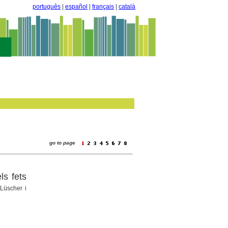
português
|
español
|
français
|
català
go to page
ls fets
 Lüscher i