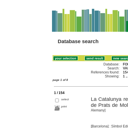
Database search
Database:
FO
Search:
VA
References found:
15
Showing:
1 .
page 1 of 8
1 / 154
La Catalunya re
select
de Prats de Mol
print
Alemany]
[Barcelona] : Símbol Edi