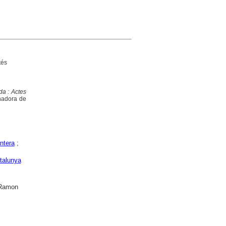
tés
ida : Actes
inadora de
ntera
;
talunya
t Ramon