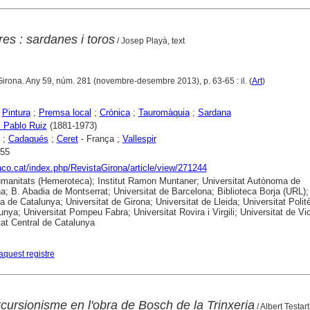
es : sardanes i toros
/ Josep Playà, text
Girona. Any 59, núm. 281 (novembre-desembre 2013), p. 63-65 : il. (
Art
)
;
Pintura
;
Premsa local
;
Crònica
;
Tauromàquia
;
Sardana
 Pablo Ruiz
(1881-1973)
;
Cadaqués
;
Ceret
- França ;
Vallespir
955
raco.cat/index.php/RevistaGirona/article/view/271244
anitats (Hemeroteca); Institut Ramon Muntaner; Universitat Autònoma de
a; B. Abadia de Montserrat; Universitat de Barcelona; Biblioteca Borja (URL);
ca de Catalunya; Universitat de Girona; Universitat de Lleida; Universitat Polit
unya; Universitat Pompeu Fabra; Universitat Rovira i Virgili; Universitat de Vic
tat Central de Catalunya
aquest registre
excursionisme en l'obra de Bosch de la Trinxeria
/ Albert Testart