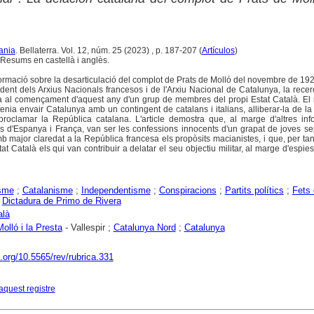
ania
. Bellaterra. Vol. 12, núm. 25 (2023) , p. 187-207 (
Artículos
)
Resums en castellà i anglès.
formació sobre la desarticulació del complot de Prats de Molló del novembre de 1926
nt dels Arxius Nacionals francesos i de l'Arxiu Nacional de Catalunya, la recer
ia al començament d'aquest any d'un grup de membres del propi Estat Català. El
nia envair Catalunya amb un contingent de catalans i italians, alliberar-la de la
roclamar la República catalana. L'article demostra que, al marge d'altres inf
s d'Espanya i França, van ser les confessions innocents d'un grapat de joves se
 major claredat a la República francesa els propòsits macianistes, i que, per tan
 Català els qui van contribuir a delatar el seu objectiu militar, al marge d'espie
isme
;
Catalanisme
;
Independentisme
;
Conspiracions
;
Partits polítics
;
Fets 
;
Dictadura de Primo de Rivera
alà
olló i la Presta
- Vallespir ;
Catalunya Nord
;
Catalunya
i.org/10.5565/rev/rubrica.331
aquest registre