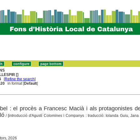
NS
LLESPIR []
4
[
Refine the search
]
. 20
in format [
Default
]
bel : el procès a Francesc Macià i als protagonistes de
ló
/ [introducció d'Agustí Colomines i Companys : traducció: Iolanda Guiu, Jana
tors, 2026