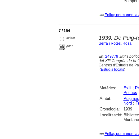
Pompeu F
Enllaç permanent a 
7 / 154
1939. De Puig-re
select
Serra i Rotés, Rosa
print
En:
249779
Exilis polít
del XIII Congrés de la
Centres d'Estudis de Pa
(
Estudis locals
)
Matèries:
Exili
;
Re
Polítics
Àmbit:
Puig-rei
Nord
;
F
Cronologia:
1939
Localització:
Bibliote
Muntaner
Enllaç permanent a 