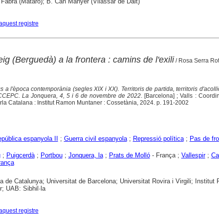
abra (Mataró); B. Can Manyer (Vilassar de Dalt)
aquest registre
ig (Berguedà) a la frontera : camins de l'exili
/ Rosa Serra Ro
ics a l'època contemporània (segles XIX i XX). Territoris de partida, territoris d'acoll
 CCEPC. La Jonquera, 4, 5 i 6 de novembre de 2022
. [Barcelona] ; Valls : Coord
rla Catalana : Institut Ramon Muntaner : Cossetània, 2024. p. 191-2002
pública espanyola II
;
Guerra civil espanyola
;
Repressió política
;
Pas de fro
g
;
Puigcerdà
;
Portbou
;
Jonquera, la
;
Prats de Molló
- França ;
Vallespir
;
Ca
rança
ca de Catalunya; Universitat de Barcelona; Universitat Rovira i Virgili; Institu
; UAB: Sibhil·la
aquest registre