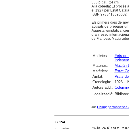
386 p. : il. ; 24 cm
A la coberta: El procès 
el 1927 per Estat Català
ISBN 9788418696602
Els primers dies de no
acusats de preparar un
Aquesta temptativa, con
gran ressò internacional
de Francesc Macià adqui
Matèries:
Fets de 
Indepen
Matèries:
Macià i 
Matèries:
Estat Ca
Àmbit:
Prats de
Cronologia:
1926 - 1
Autors add.:
Colomin
Localització:
Bibliote
Enllaç permanent a 
2 / 154
"Els qui van pa
select