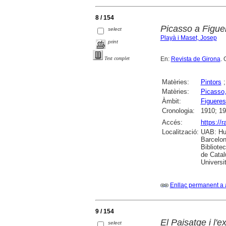
8 / 154
Picasso a Figuer
select
Playà i Maset, Josep
print
En:
Revista de Girona
. 
Text complet
Matèries:
Pintors
Matèries:
Picasso,
Àmbit:
Figueres
Cronologia:
1910; 1
Accés:
https://
Localització:
UAB: Hum
Barcelon
Bibliote
de Catal
Universi
Enllaç permanent a 
9 / 154
El Paisatge i l'
select