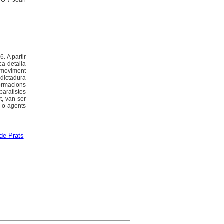
/ Joan
. A partir
ca detalla
 moviment
 dictadura
ormacions
paratistes
t, van ser
s o agents
de Prats