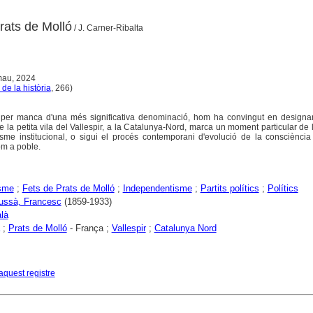
rats de Molló
/ J. Carner-Ribalta
mau, 2024
de la història
, 266)
, per manca d'una més significativa denominació, hom ha convingut en designa
la petita vila del Vallespir, a la Catalunya-Nord, marca un moment particular de l
sme institucional, o sigui el procés contemporani d'evolució de la consciència 
om a poble.
isme
;
Fets de Prats de Molló
;
Independentisme
;
Partits polítics
;
Polítics
lussà, Francesc
(1859-1933)
là
;
Prats de Molló
- França ;
Vallespir
;
Catalunya Nord
aquest registre