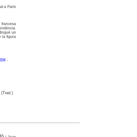
at a París
a francesa
endència.
 tingué un
 la figura
sme
;
(Trad.)
ló