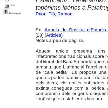
Estamharitz, Leherfarnko
print
topònims ibèrics a Palafru
Prior i Tió, Ramon
Text complet
En:
Annals de l'Institut d'Estudis
[28] (
Articles
)
Notes a peu de pàgina.
Aquest article presenta un
interpretacions tradicionals sobre 
del litoral del Baix Empordà que s
tamariu, que Llafranc té l'arrel en 
de "cala petita". Es proposa un
que es poden traduir a partir del 
pels ibers, els antics pobladors 
extinta coneguda com a ibèrica. 
comprensió dels orígens d'aquest
lingüístiques establertes fins ara.