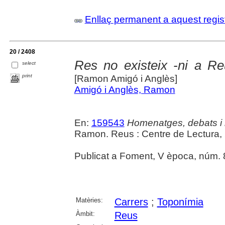
Enllaç permanent a aquest regis
20 / 2408
Res no existeix -ni a Re
select
print
[Ramon Amigó i Anglès]
Amigó i Anglès, Ramon
En:
159543
Homenatges, debats i
Ramon. Reus : Centre de Lectura, 
Publicat a Foment, V època, núm. 
Matèries:
Carrers
;
Toponímia
Àmbit:
Reus