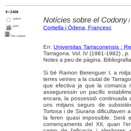
9 / 2408
Notícies sobre el Codony
select
/
print
Cortiella i Òdena, Francesc
Text complet
En:
Universitas Tarraconensis : Rev
Tarragona. Vol. IV (1981-1982) , p
Notes a peu de pàgina. Bibliografia
Si bé Ramon Berenguer I, a mitjan
terres veïnes a la ciutat de Tarra
que efectiva ja que la comarca n
asseguressin un pacífic establim
encara, la possessió continuada 
uns mitjans segurs de subsistè
Tortosa i de Siurana dificultaven 
la feren quasi impossible. Será
començaments del XII, quan l'em
camp de l'eficacia i aleshores