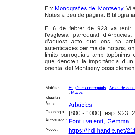
En:
Monografies del Montseny
. Vi
Notes a peu de pàgina. Bibliografia.
El 6 de febrer de 923 va tenir 
l'església parroquial d'Arbúci
d'aquest acte que ens ha arrib
autenticades per mà de notaris, on 
límits parroquials amb topònims d
que denoten la importància d'un
oriental del Montseny possiblemen
Matèries:
Esglésies parroquials
;
Actes de cons
;
Masos
Matèries:
Àmbit:
Arbúcies
Cronologia:
[800 - 1000]; esp. 923; 
Autors add.:
Font i Valentí, Gemma
Accés:
https://hdl.handle.net/2