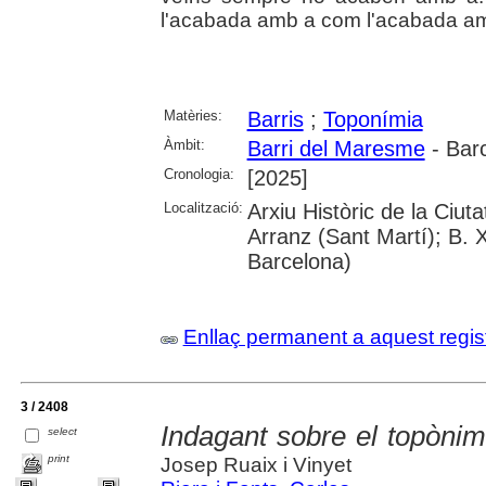
l'acabada amb a com l'acabada a
Matèries:
Barris
;
Toponímia
Àmbit:
Barri del Maresme
- Bar
Cronologia:
[2025]
Localització:
Arxiu Històric de la Ciu
Arranz (Sant Martí); B. 
Barcelona)
Enllaç permanent a aquest regis
3 / 2408
Indagant sobre el topòni
select
print
Josep Ruaix i Vinyet