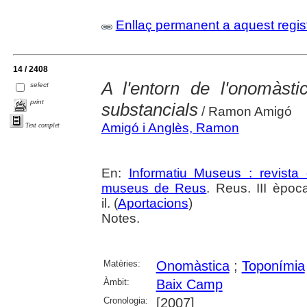
Enllaç permanent a aquest regis
14 / 2408
A l'entorn de l'onomàstic
select
print
substancials
/ Ramon Amigó
Amigó i Anglès, Ramon
Text complet
En:
Informatiu Museus : revista 
museus de Reus
. Reus. III èpoc
il. (
Aportacions
)
Notes.
Matèries:
Onomàstica
;
Toponímia
Àmbit:
Baix Camp
Cronologia:
[2007]