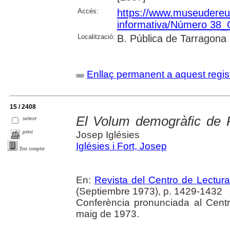
Accés:
https://www.museudereus.c
informativa/Número 38
Localització:
B. Pública de Tarragona
Enllaç permanent a aquest regis
15 / 2408
El Volum demogràfic de R
select
print
Josep Iglésies
Iglésies i Fort, Josep
Text complet
En:
Revista del Centro de Lectur
(Septiembre 1973), p. 1429-1432
Conferència pronunciada al Cent
maig de 1973.