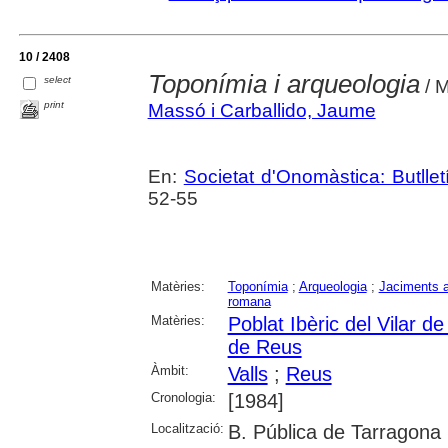
10 / 2408
Toponímia i arqueologia
select
/ M
print
Massó i Carballido, Jaume
En:
Societat d'Onomàstica: Butlletí 
52-55
Matèries:
Toponímia
;
Arqueologia
;
Jaciments a
romana
Matèries:
Poblat Ibèric del Vilar de
de Reus
Àmbit:
Valls
;
Reus
Cronologia:
[1984]
Localització:
B. Pública de Tarragona