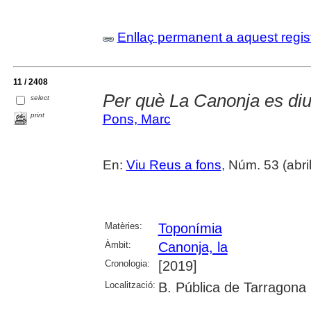
Enllaç permanent a aquest regis
11 / 2408
Per què La Canonja es di
select
print
Pons, Marc
En:
Viu Reus a fons
, Núm. 53 (abri
Matèries:
Toponímia
Àmbit:
Canonja, la
Cronologia:
[2019]
Localització:
B. Pública de Tarragona