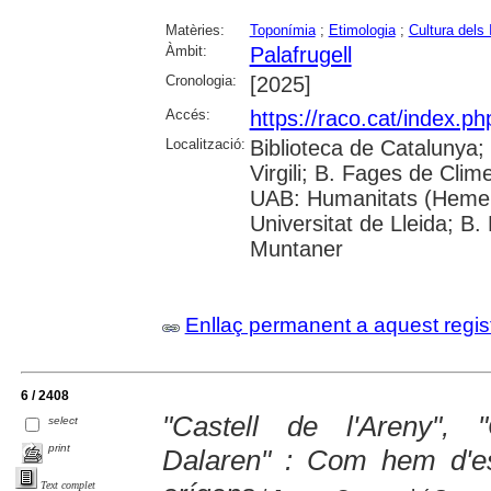
Matèries:
Toponímia
;
Etimologia
;
Cultura dels 
Àmbit:
Palafrugell
Cronologia:
[2025]
Accés:
https://raco.cat/index.p
Localització:
Biblioteca de Catalunya; 
Virgili; B. Fages de Clim
UAB: Humanitats (Hemer
Universitat de Lleida; B.
Muntaner
Enllaç permanent a aquest regis
6 / 2408
"Castell de l'Areny", "
select
print
Dalaren" : Com hem d'es
Text complet