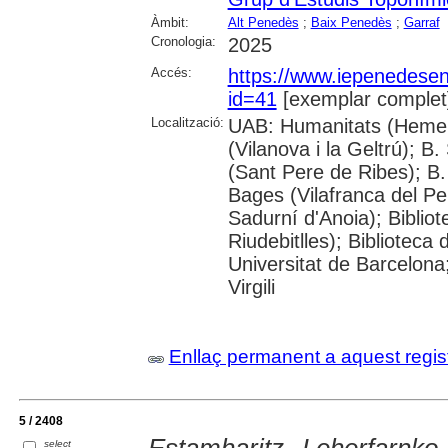
Àmbit:
Alt Penedès
;
Baix Penedès
;
Garraf
Cronologia:
2025
Accés:
https://www.iepenedese
id=41
[exemplar complet
Localització:
UAB: Humanitats (Hemero
(Vilanova i la Geltrú); B
(Sant Pere de Ribes); B.
Bages (Vilafranca del P
Sadurní d'Anoia); Biblio
Riudebitlles); Bibliotec
Universitat de Barcelona
Virgili
Enllaç permanent a aquest regis
5 / 2408
select