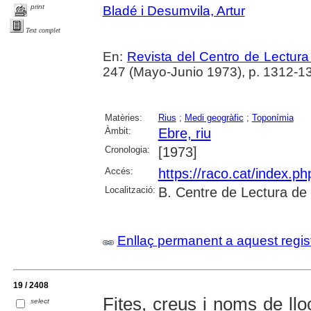
print
Bladé i Desumvila, Artur
Text complet
En:
Revista del Centro de Lectur
247 (Mayo-Junio 1973), p. 1312-1
Matèries:
Rius
;
Medi geogràfic
;
Toponímia
Àmbit:
Ebre, riu
Cronologia:
[1973]
Accés:
https://raco.cat/index.p
Localització:
B. Centre de Lectura de
Enllaç permanent a aquest regis
19 / 2408
Fites, creus i noms de llo
select