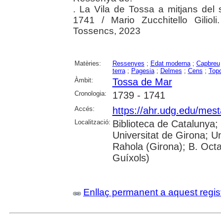
. La Vila de Tossa a mitjans del
1741 / Mario Zucchitello Gilio
Tossencs, 2023
Matèries:
Ressenyes
;
Edat moderna
;
Capbreu
terra
;
Pagesia
;
Delmes
;
Cens
;
Top
Àmbit:
Tossa de Mar
Cronologia:
1739 - 1741
Accés:
https://ahr.udg.edu/mest
Localització:
Biblioteca de Catalunya;
Universitat de Girona; U
Rahola (Girona); B. Octav
Guíxols)
Enllaç permanent a aquest regis