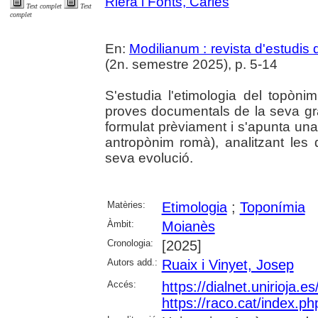
Riera i Fonts, Carles
Text complet
Text
complet
En:
Modilianum : revista d'estudis
(2n. semestre 2025), p. 5-14
S'estudia l'etimologia del topò
proves documentals de la seva gra
formulat prèviament i s'apunta una
antropònim romà), analitzant les d
seva evolució.
Matèries:
Etimologia
;
Toponímia
Àmbit:
Moianès
Cronologia:
[2025]
Autors add.:
Ruaix i Vinyet, Josep
Accés:
https://dialnet.unirioja.
https://raco.cat/index.p