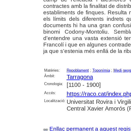
contractes amb la finalitat de distri
establiments de finques. Resulta m
els límits dels diferents indret
documents hi ha una gran confusió
binomi Codony-Montoliu. Sem
d'entendre una vasta extensió terr
Francolí i que en algunes contrades 
ja que s'estenia més enllá de la rib
Matèries:
Repoblament
;
Toponímia
;
Medi geog
Àmbit:
Tarragona
Cronologia:
[1100 - 1900]
Accés:
https://raco.cat/index.p
Localització:
Universitat Rovira i Virg
Central Xavier Amorós (
Enllaç permanent a aquest regis