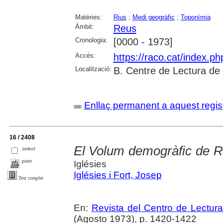
Matèries:
Rius
;
Medi geogràfic
;
Toponímia
Àmbit:
Reus
Cronologia:
[0000 - 1973]
Accés:
https://raco.cat/index.p
Localització:
B. Centre de Lectura de
Enllaç permanent a aquest regis
16 / 2408
El Volum demogràfic de R
select
print
Iglésies
Iglésies i Fort, Josep
Text complet
En:
Revista del Centro de Lectur
(Agosto 1973), p. 1420-1422