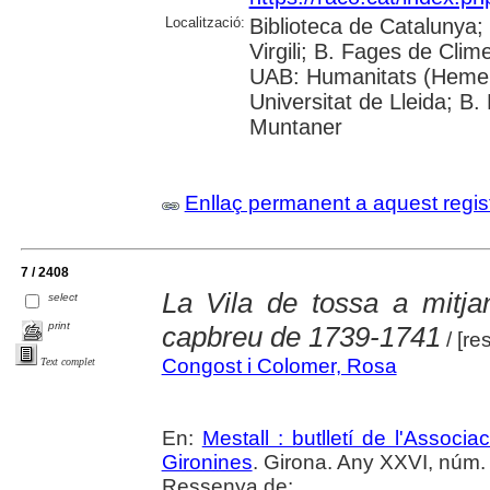
Localització:
Biblioteca de Catalunya; 
Virgili; B. Fages de Clim
UAB: Humanitats (Hemer
Universitat de Lleida; B.
Muntaner
Enllaç permanent a aquest regis
7 / 2408
La Vila de tossa a mitja
select
print
capbreu de 1739-1741
/ [r
Congost i Colomer, Rosa
Text complet
En:
Mestall : butlletí de l'Associ
Gironines
. Girona. Any XXVI, núm. 
Ressenya de: