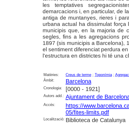
les temptatives segregacionist
demarcacions i, en particular, de 
antiga de muntanyes, rieres i para
urbana actual ha dissimulat força l
municipis que, en la majoria de c
segles, fins a les agregacions pro
1897 (sis municipis a Barcelona), 1
el sentiment diferenciat perdura en
l'estructura en districtes hi té una 
Matèries:
Creus de terme
;
Toponímia
;
Agregac
Àmbit:
Barcelona
Cronologia:
[0000 - 1921]
Autors add.:
Ajuntament de Barcelon
Accés:
https://www.barcelona.cat
05/fites-limits.pdf
Localització:
Biblioteca de Catalunya