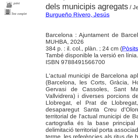
print
dels municipis agregats
/ J
Burgueño Rivero, Jesús
Text complet
Barcelona : Ajuntament de Barce
MUHBA, 2026
384 p. : il. col., plàn. ; 24 cm (
Pòsit
També disponible la versió en línia.
ISBN 9788491566700
L'actual municipi de Barcelona a
(Barcelona, les Corts, Gràcia, 
Gervasi de Cassoles, Sant Mar
Vallvidrera) i diverses porcions d
Llobregat, el Prat de Llobreg
desaparegut Santa Creu d'Olord
territorial de l'actual municipi d
cartografia és la base principal 
delimitació territorial porta associ
terme, les referències als ritus de 