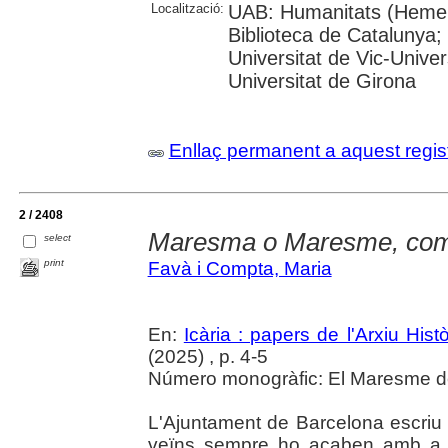
Localització:
UAB: Humanitats (Hemero
Biblioteca de Catalunya;
Universitat de Vic-Univer
Universitat de Girona
Enllaç permanent a aquest regis
2 / 2408
Maresma o Maresme, com
select
print
Favà i Compta, Maria
En:
Icària : papers de l'Arxiu His
(2025) , p. 4-5
Número monogràfic: El Maresme del 
L'Ajuntament de Barcelona escri
veïns sempre ho acaben amb a. 