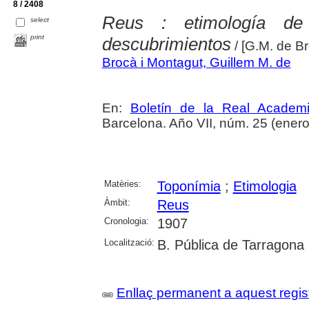
8 / 2408
Reus : etimología de
select
print
descubrimientos
/ [G.M. de B
Brocà i Montagut, Guillem M. de
En:
Boletín de la Real Academ
Barcelona. Año VII, núm. 25 (ener
Matèries:
Toponímia
;
Etimologia
Àmbit:
Reus
Cronologia:
1907
Localització:
B. Pública de Tarragona
Enllaç permanent a aquest regis