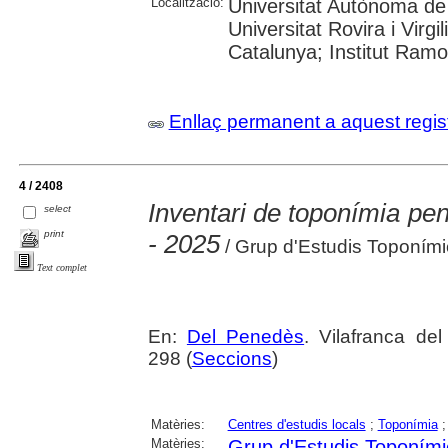
Localització:
Universitat Autònoma de 
Universitat Rovira i Virgi
Catalunya; Institut Ram
Enllaç permanent a aquest regis
4 / 2408
Inventari de toponímia pe
select
print
- 2025
/ Grup d'Estudis Toponími
Text complet
En:
Del Penedès
. Vilafranca de
298 (
Seccions
)
Matèries:
Centres d'estudis locals
;
Toponímia
Matèries:
Grup d'Estudis Toponími