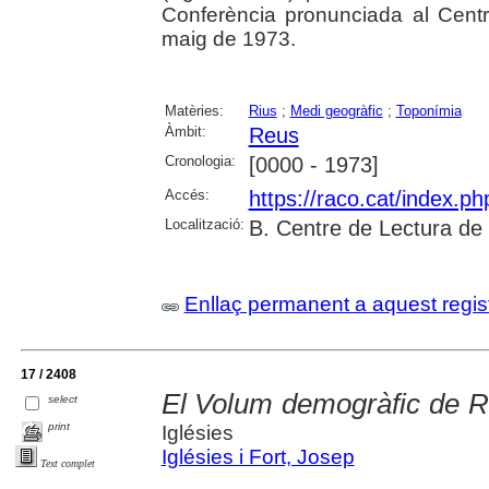
Conferència pronunciada al Cent
maig de 1973.
Matèries:
Rius
;
Medi geogràfic
;
Toponímia
Àmbit:
Reus
Cronologia:
[0000 - 1973]
Accés:
https://raco.cat/index.p
Localització:
B. Centre de Lectura de
Enllaç permanent a aquest regis
17 / 2408
El Volum demogràfic de R
select
print
Iglésies
Iglésies i Fort, Josep
Text complet