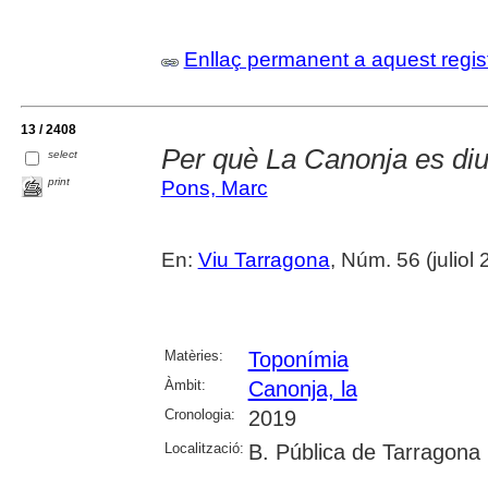
Enllaç permanent a aquest regis
13 / 2408
Per què La Canonja es di
select
print
Pons, Marc
En:
Viu Tarragona
, Núm. 56 (juliol
Matèries:
Toponímia
Àmbit:
Canonja, la
Cronologia:
2019
Localització:
B. Pública de Tarragona