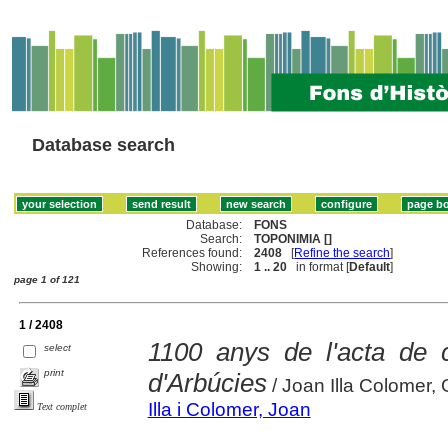
Database search
Database:
FONS
Search:
TOPONIMIA []
References found:
2408
[
Refine the search
]
Showing:
1 .. 20
in format [
Default
]
page 1 of 121
1 / 2408
1100 anys de l'acta de 
select
print
d'Arbúcies
/ Joan Illa Colomer,
Illa i Colomer, Joan
Text complet