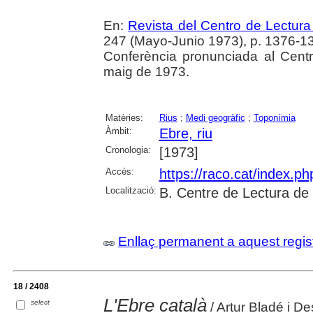
En:
Revista del Centro de Lectur
247 (Mayo-Junio 1973), p. 1376-1
Conferència pronunciada al Cent
maig de 1973.
Matèries:
Rius
;
Medi geogràfic
;
Toponímia
Àmbit:
Ebre, riu
Cronologia:
[1973]
Accés:
https://raco.cat/index.p
Localització:
B. Centre de Lectura de
Enllaç permanent a aquest regis
18 / 2408
L'Ebre català
select
/ Artur Bladé i De