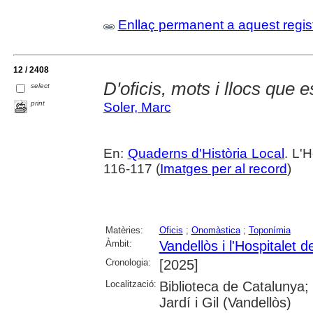
Enllaç permanent a aquest regis
12 / 2408
D'oficis, mots i llocs que 
select
print
Soler, Marc
En:
Quaderns d'Història Local
. L'H
116-117 (
Imatges per al record
)
Matèries:
Oficis
;
Onomàstica
;
Toponímia
Àmbit:
Vandellòs i l'Hospitalet de
Cronologia:
[2025]
Localització:
Biblioteca de Catalunya;
Jardí i Gil (Vandellòs)