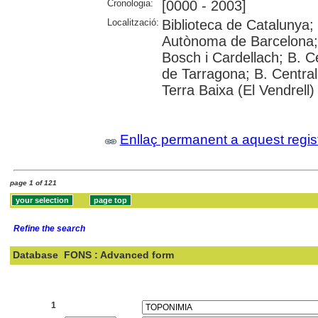
Cronologia:
[0000 - 2003]
Localització:
Biblioteca de Catalunya;
Autònoma de Barcelona; U
Bosch i Cardellach; B. C
de Tarragona; B. Central
Terra Baixa (El Vendrell)
Enllaç permanent a aquest regis
page 1 of 121
Refine the search
Database
FONS : Advanced form
Search:
1