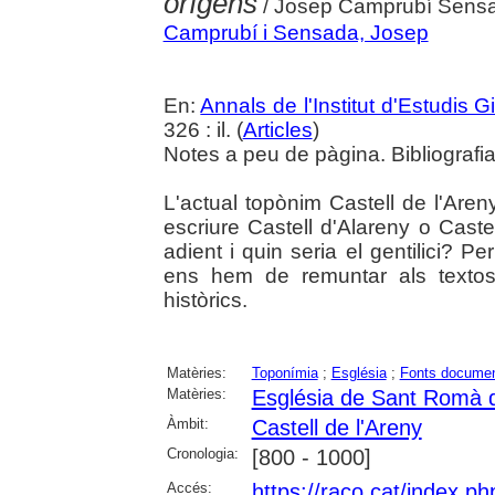
orígens
/ Josep Camprubí Sens
Camprubí i Sensada, Josep
En:
Annals de l'Institut d'Estudis G
326 : il. (
Articles
)
Notes a peu de pàgina. Bibliografia
L'actual topònim Castell de l'Are
escriure Castell d'Alareny o Cast
adient i quin seria el gentilici? 
ens hem de remuntar als textos
històrics.
Matèries:
Toponímia
;
Església
;
Fonts documen
Matèries:
Església de Sant Romà d
Àmbit:
Castell de l'Areny
Cronologia:
[800 - 1000]
Accés:
https://raco.cat/index.p