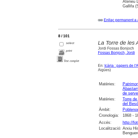
Ateneu L
Gallifa 
Enllaç permanent a 
8 / 101
La Torre de les
select
Jordi Fossas Bonjoch
print
Fossas Bonjoch, Jordi
Text complet
En:
Icària : papers de l
Aigües)
Matèries:
Patrimoni
Abastam
de serve
Matèries:
Torre de
del Bes
Àmbit:
Pobleno
Cronologia:
1868 - 1
Accés:
http://f
Localització:
Arxiu Hi
Benguere