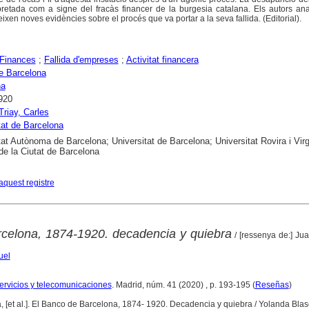
pretada com a signe del fracàs financer de la burgesia catalana. Els autors ana
eixen noves evidències sobre el procés que va portar a la seva fallida. (Editorial).
Finances
;
Fallida d'empreses
;
Activitat financera
e Barcelona
na
920
Triay, Carles
tat de Barcelona
tat Autònoma de Barcelona; Universitat de Barcelona; Universitat Rovira i Virgi
 de la Ciutat de Barcelona
aquest registre
celona, 1874-1920. decadencia y quiebra
/ [ressenya de:] Ju
uel
servicios y telecomunicaciones
. Madrid, núm. 41 (2020) , p. 193-195 (
Reseñas
)
, [et al.]. El Banco de Barcelona, 1874- 1920. Decadencia y quiebra / Yolanda Blas