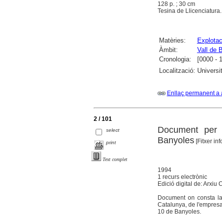
128 p. ; 30 cm
Tesina de Llicenciatura. 
Matèries:
Explotac
Àmbit:
Vall de 
Cronologia:
[0000 - 
Localització:
Universi
Enllaç permanent a 
2 / 101
Document per d
select
Banyoles
[Fitxer inf
print
Text complet
1994
1 recurs electrònic
Edició digital de: Arxiu
Document on consta la 
Catalunya, de l'empresa
10 de Banyoles.