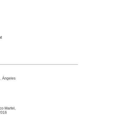
at
M. Ángeles
co Martel,
 2016