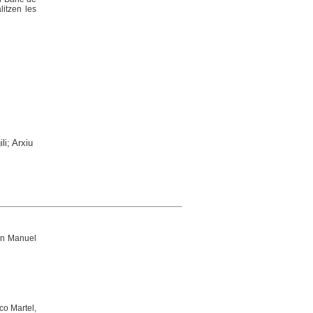
litzen les
li; Arxiu
an Manuel
co Martel,