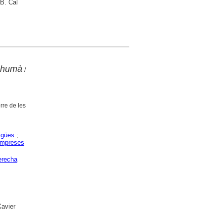
B. Cal
r humà
/
orre de les
aigües
;
mpreses
erecha
Xavier