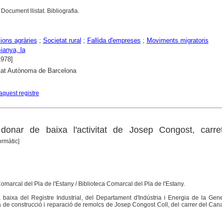
Document llistat. Bibliografia.
ions agràries
;
Societat rural
;
Fallida d'empreses
;
Moviments migratoris
Bianya, la
1978]
tat Autònoma de Barcelona
aquest registre
onar de baixa l'activitat de Josep Congost, carre
ormàtic]
 Comarcal del Pla de l'Estany / Biblioteca Comarcal del Pla de l'Estany.
baixa del Registre Industrial, del Departament d'Indústria i Energia de la Gene
 de construcció i reparació de remolcs de Josep Congost Coll, del carrer del Ca