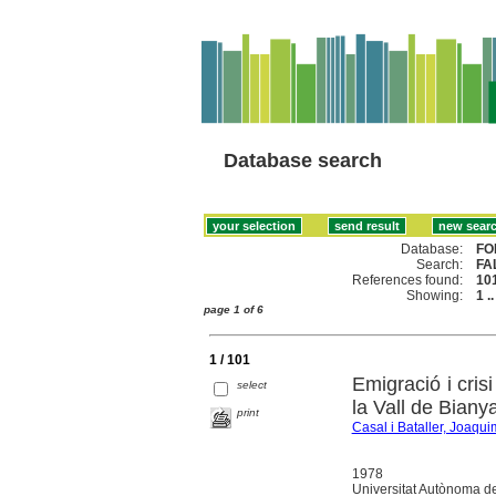
Database search
Database:
FO
Search:
FA
References found:
10
Showing:
1 .
page 1 of 6
1 / 101
Emigració i crisi
select
la Vall de Biany
print
Casal i Bataller, Joaqui
1978
Universitat Autònoma d