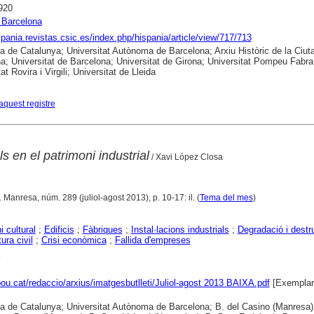
920
 Barcelona
ispania.revistas.csic.es/index.php/hispania/article/view/717/713
ca de Catalunya; Universitat Autònoma de Barcelona; Arxiu Històric de la Ciut
a; Universitat de Barcelona; Universitat de Girona; Universitat Pompeu Fabra
at Rovira i Virgili; Universitat de Lleida
aquest registre
s en el patrimoni industrial
/ Xavi López Closa
. Manresa, núm. 289 (juliol-agost 2013), p. 10-17: il. (
Tema del mes
)
i cultural
;
Edificis
;
Fàbriques
;
Instal·lacions industrials
;
Degradació i destr
ura civil
;
Crisi econòmica
;
Fallida d'empreses
lpou.cat/redaccio/arxius/imatgesbutlleti/Juliol-agost 2013 BAIXA.pdf
[Exemplar
ca de Catalunya; Universitat Autònoma de Barcelona; B. del Casino (Manresa)