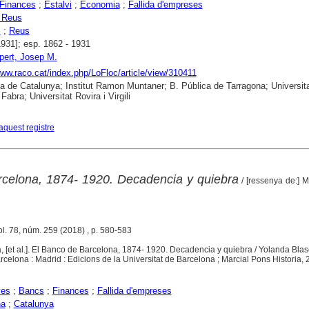
Finances
;
Estalvi
;
Economia
;
Fallida d'empreses
 Reus
s
;
Reus
1931]; esp. 1862 - 1931
pert, Josep M.
www.raco.cat/index.php/LoFloc/article/view/310411
ca de Catalunya; Institut Ramon Muntaner; B. Pública de Tarragona; Universit
abra; Universitat Rovira i Virgili
aquest registre
celona, 1874- 1920. Decadencia y quiebra
/ [ressenya de:] 
ol. 78, núm. 259 (2018) , p. 580-583
, [et al.]. El Banco de Barcelona, 1874- 1920. Decadencia y quiebra / Yolanda Blas
arcelona : Madrid : Edicions de la Universitat de Barcelona ; Marcial Pons Historia,
yes
;
Bancs
;
Finances
;
Fallida d'empreses
na
;
Catalunya