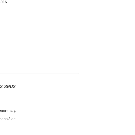
 2016
ls seus
ener-març
spensió de