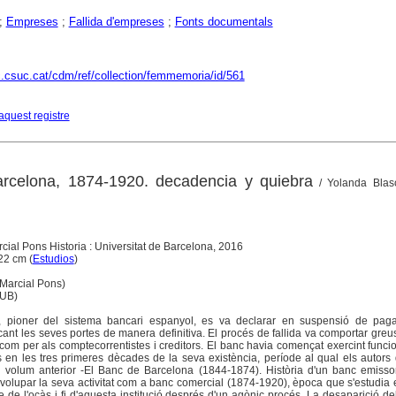
;
Empreses
;
Fallida d'empreses
;
Fonts documentals
c.csuc.cat/cdm/ref/collection/femmemoria/id/561
aquest registre
rcelona, 1874-1920. decadencia y quiebra
/ Yolanda Blasc
cial Pons Historia : Universitat de Barcelona, 2016
 22 cm (
Estudios
)
arcial Pons)
(UB)
 pioner del sistema bancari espanyol, es va declarar en suspensió de pag
nt les seves portes de manera definitiva. El procés de fallida va comportar gre
s com per als comptecorrentistes i creditors. El banc havia començat exercint func
s en les tres primeres dècades de la seva existència, període al qual els autors
 volum anterior -El Banc de Barcelona (1844-1874). Història d'un banc emissor
volupar la seva activitat com a banc comercial (1874-1920), època que s'estudia
e de l'ocàs i fi d'aquesta institució després d'un agònic procés. La desaparició d