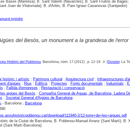
es Bases (Manresa); B. Sant Valentí (Navarcles); B. Sant Fruitós de Bages; 
(Sant Joan de Vilatorrada); B. d'Artès; B. Pare Ignasi Casanovas (Santpedor)
aquest registre
 Aigües del Besòs, un monument a la grandesa de l'erro
'Arxiu Històric del Poblenou
. Barcelona, núm. 17 (2012) , p. 12-19 : il. (
Dossier
. La T
 històric i artístic
;
Patrimoni cultural
;
Arquitectura civil
;
Infraestructures d'
ent d'aigües
;
Rius
;
Edificis
;
Projectes
;
Fonts documentals
;
Industrials
;
E
is
;
Fallida d'empreses
;
Restauració i conservació
 les aigües del Besòs
;
Compañía General de Aguas, de Barcelona, Ladera D
ós
;
Societat General d'Aigües de Barcelona
u
- Barcelona ;
Barcelona
890
otos.arxiuhistoricpoblenou.cat/download/111940-2/12-torre+de+les+aigues.pdf
stòric de la Ciutat de Barcelona; B. Poblenou-Manuel Arranz (Sant Martí); B. 
l (Sant Martí-Barcelona)