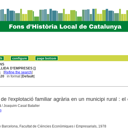
NS
LLIDA D'EMPRESES []
1
[
Refine the search
]
. 20
in format [
Default
]
 de l'explotació familiar agrària en un municipi rural : el
a
/ Joaquim Casal Bataller
m
e Barcelona, Facultat de Ciències Econòmiques i Empresarials, 1978