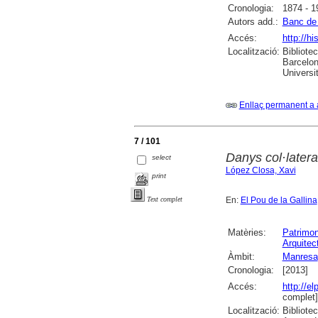
Cronologia:
1874 - 1
Autors add.:
Banc de
Accés:
http://h
Localització:
Bibliote
Barcelon
Universit
Enllaç permanent a 
7 / 101
Danys col·lateral
select
López Closa, Xavi
print
En:
El Pou de la Gallina
Text complet
Matèries:
Patrimon
Arquitect
Àmbit:
Manresa
Cronologia:
[2013]
Accés:
http://e
complet]
Localització:
Bibliote