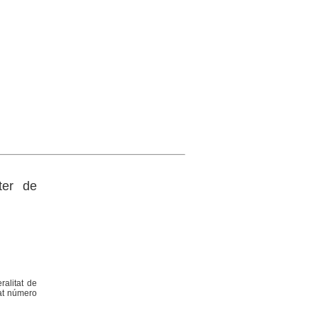
ter de
ralitat de
nat número