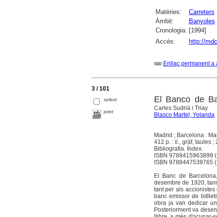
Matèries:
Carreters
Àmbit:
Banyoles
Cronologia:
[1994]
Accés:
http://md
Enllaç permanent a 
3 / 101
El Banco de Ba
select
Carles Sudrià i Triay
print
Blasco Martel, Yolanda
Madrid ; Barcelona : Mar
412 p. : il., gràf, taules ;
Bibliografia. Índex.
ISBN 9788415963899 (M
ISBN 9788447539765 
El Banc de Barcelona,
desembre de 1920, tanca
tant per als accioniste
banc emissor de bitllet
obra ja van dedicar un
Posteriorment va desen
llibre, a més d'ocupar-s