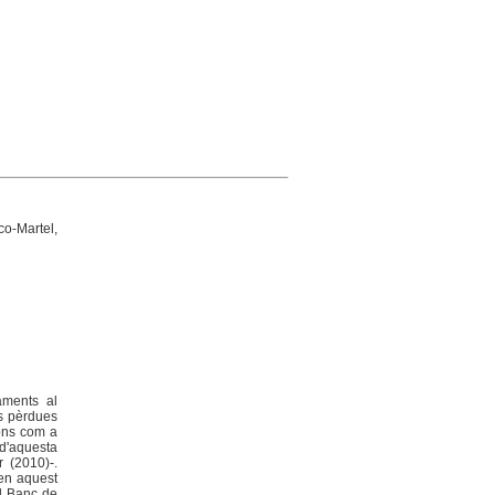
o-Martel,
aments al
us pèrdues
ions com a
 d'aquesta
 (2010)-.
 en aquest
el Banc de