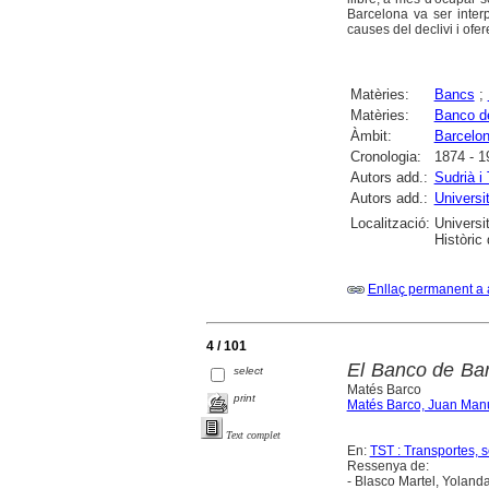
Barcelona va ser inter
causes del declivi i ofer
Matèries:
Bancs
;
Matèries:
Banco d
Àmbit:
Barcelo
Cronologia:
1874 - 1
Autors add.:
Sudrià i 
Autors add.:
Universi
Localització:
Universi
Històric
Enllaç permanent a 
4 / 101
El Banco de Bar
select
Matés Barco
print
Matés Barco, Juan Man
Text complet
En:
TST : Transportes, 
Ressenya de:
- Blasco Martel, Yolanda