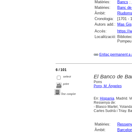
Matèries:
Bancs
;
Matèries:
Banc de
Àmbit:
Riudom
Cronologia:
[1701 - 
Autors add.:
Mas Gis
Accés:
https://
Localització:
Bibliote
Pompeu F
Enllaç permanent a 
6 / 101
El Banco de Bar
select
Pons
print
Pons, M. Ángeles
Text complet
En:
Hispania
. Madrid. V
Ressenya de:
- Blasco Martel, Yolanda
Carles Sudrià i Triay. B
Matèries:
Ressen
Àmbit:
Barcelo