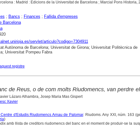
arcelona : Madrid : Edicions de la Universitat de Barcelona ; Marcial Pons Historia,
yes
;
Bancs
;
Finances
;
Fallida d'empreses
e Barcelona
na
920
dialnet.unirioja.es/servlet/articulo?codigo=7304911
tat Autònoma de Barcelona; Universitat de Girona; Universitat Politècnica de
a; Universitat Pompeu Fabra
aquest registre
Banc de Reus, o de com molts Riudomencs, van perdre e
avier Lázaro Alhambra, Josep Maria Mas Gispert
esc Xavier
el Centre d'Estudis Riudomencs Arnau de Palomar
. Riudoms. Any XXI, núm. 163 (g
ria
)
èndix amb llista de creditors riudomencs del banc en el moment de produir-se la su