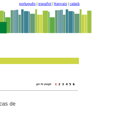
português
|
español
|
français
|
català
go to page
 cas de