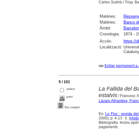
Carles Sudrià i Triay. B
Matèries:
Ressen
Matèries:
Banco d
Àmbit:
Barcelo
Cronologia:
1874 - 1
Accés:
https://
Localització:
Universi
Cataluny
Enllaç permanent a 
5 / 101
La Fallida del 
select
estalvis
/ Francesc X
print
Lázaro Alhambra, Franc
Text complet
En:
Lo Floc : revista d
2000), p. 4-13 : il. (
Histò
Bibliografia. Inclou ap
pagaments.