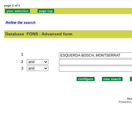
page 1 of 1
Refine the search
Database
FONS : Advanced form
Search:
1
2
3
Sea
Powered