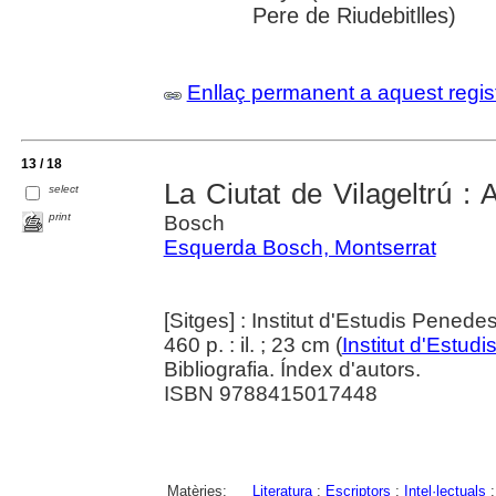
Pere de Riudebitlles)
Enllaç permanent a aquest regis
13 / 18
La Ciutat de Vilageltrú : At
select
print
Bosch
Esquerda Bosch, Montserrat
[Sitges] : Institut d'Estudis Pened
460 p. : il. ; 23 cm (
Institut d'Estu
Bibliografia. Índex d'autors.
ISBN 9788415017448
Matèries:
Literatura
;
Escriptors
;
Intel·lectuals