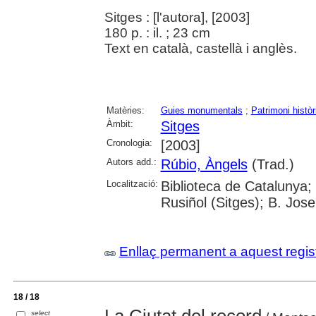
Sitges : [l'autora], [2003]
180 p. : il. ; 23 cm
Text en català, castellà i anglès.
Matèries:
Guies monumentals
;
Patrimoni històri
Àmbit:
Sitges
Cronologia:
[2003]
Autors add.:
Rúbio, Àngels
(Trad.)
Localització:
Biblioteca de Catalunya; 
Rusiñol (Sitges); B. Jos
Enllaç permanent a aquest regis
18 / 18
select