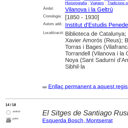
Historiografia
;
Viatgers
;
Tradicions p
Àmbit:
Vilanova i la Geltrú
Cronologia:
[1850 - 1930]
Autors add.:
Institut d'Estudis Pened
Localització:
Biblioteca de Catalunya; 
Xavier Amorós (Reus); B.
Torras i Bages (Vilafra
Torrandell (Vilanova i l
Noya (Sant Sadurní d'An
Sibhil·la
Enllaç permanent a aquest regis
14 / 18
El Sitges de Santiago Rus
select
print
Esquerda Bosch, Montserrat