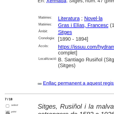
En:
Xermada
. Sitges, núm. 47 (prim
Matèries:
Literatura
;
Novel·la
Matèries:
Gras i Elías, Francesc
(1
Àmbit:
Sitges
Cronologia:
[1890 - 1894]
Accés:
https://issuu.com/hydr
complet]
Localització:
B. Santiago Rusiñol (Sit
(Sitges)
Enllaç permanent a aquest regis
7 / 18
Sitges, Rusiñol i la malva
select
print