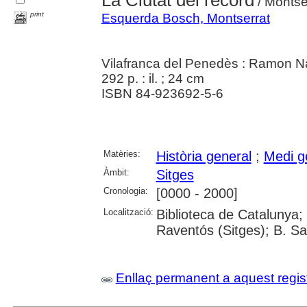
La Ciutat del record
/ Montse
print
Esquerda Bosch, Montserrat
Vilafranca del Penedès : Ramon N
292 p. : il. ; 24 cm
ISBN 84-923692-5-6
Matèries:
Història general
;
Medi g
Àmbit:
Sitges
Cronologia:
[0000 - 2000]
Localització:
Biblioteca de Catalunya;
Raventós (Sitges); B. Sa
Enllaç permanent a aquest regis