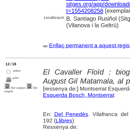
sitges.org/app/downloa
t=1554208258
[exemplar
Localització:
B. Santiago Rusiñol (Sit
(Vilanova i la Geltrú)
Enllaç permanent a aquest regis
12 / 18
El Cavaller Floïd : bio
select
print
August Gil Matamala, al pr
[ressenya de:] Montserrat Esquer
Text complet
Text
complet
Esquerda Bosch, Montserrat
En:
Del Penedès
. Vilafranca de
192 (
Llibres
)
Ressenya de: