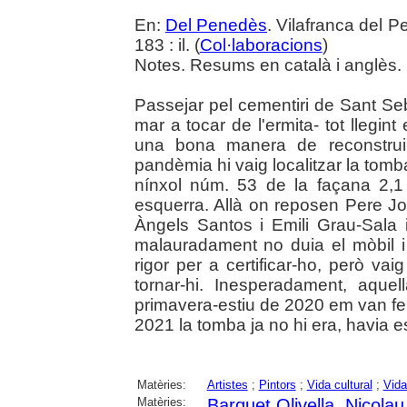
En:
Del Penedès
. Vilafranca del 
183 : il. (
Col·laboracions
)
Notes. Resums en català i anglès.
Passejar pel cementiri de Sant Seb
mar a tocar de l'ermita- tot llegin
una bona manera de reconstruir
pandèmia hi vaig localitzar la tom
nínxol núm. 53 de la façana 2,1 
esquerra. Allà on reposen Pere 
Àngels Santos i Emili Grau-Sala 
malauradament no duia el mòbil i 
rigor per a certificar-ho, però vai
tornar-hi. Inesperadament, aquel
primavera-estiu de 2020 em van fer 
2021 la tomba ja no hi era, havia es
Matèries:
Artistes
;
Pintors
;
Vida cultural
;
Vida
Matèries:
Barquet Olivella, Nicolau