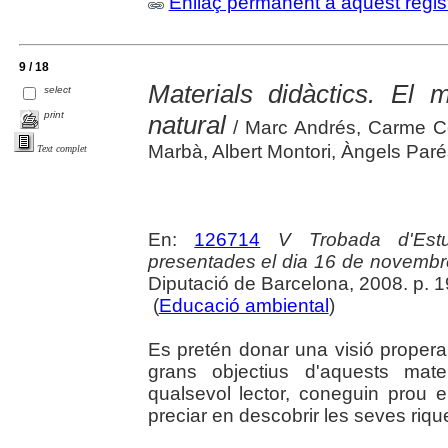
Enllaç permanent a aquest regis
9 / 18
Materials didàctics. El 
select
print
natural
/ Marc Andrés, Carme C
Marbà, Albert Montori, Àngels Par
Text complet
En:
126714
V Trobada d'Estu
presentades el dia 16 de novembr
Diputació de Barcelona, 2008. p. 
(
Educació ambiental
)
Es pretén donar una visió propera
grans objectius d'aquests mate
qualsevol lector, coneguin prou el 
preciar en descobrir les seves riqu