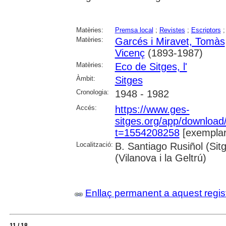
Matèries:
Premsa local
;
Revistes
;
Escriptors
Matèries:
Garcés i Miravet, Tomàs
Vicenç
(1893-1987)
Matèries:
Eco de Sitges, l'
Àmbit:
Sitges
Cronologia:
1948 - 1982
Accés:
https://www.ges-
sitges.org/app/downloa
t=1554208258
[exemplar
Localització:
B. Santiago Rusiñol (Sit
(Vilanova i la Geltrú)
Enllaç permanent a aquest regis
11 / 18