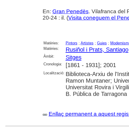
En:
Gran Penedès
. Vilafranca de
20-24 : il. (
Visita coneguem el Pen
Matèries:
Pintors
;
Artistes
;
Guies
;
Modernism
Matèries:
Rusiñol i Prats, Santiago
Àmbit:
Sitges
Cronologia:
[1861 - 1931]; 2001
Localització:
Biblioteca-Arxiu de l'Inst
Ramon Muntaner; Univer
Universitat Rovira i Virgil
B. Pública de Tarragona
Enllaç permanent a aquest regis