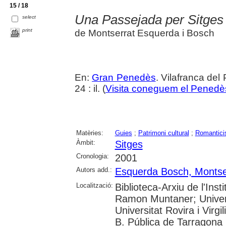
15 / 18
Una Passejada per Sitges 
select
print
de Montserrat Esquerda i Bosch
En:
Gran Penedès
. Vilafranca del
24 : il. (
Visita coneguem el Penedè
Matèries:
Guies
;
Patrimoni cultural
;
Romantic
Àmbit:
Sitges
Cronologia:
2001
Autors add.:
Esquerda Bosch, Montse
Localització:
Biblioteca-Arxiu de l'Inst
Ramon Muntaner; Univer
Universitat Rovira i Virgil
B. Pública de Tarragona