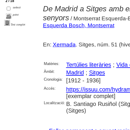
2 / 18
De Madrid a Sitges amb el 
select
print
senyors
/ Montserrat Esquerda-
Esquerda Bosch, Montserrat
Text complet
En:
Xermada
. Sitges, núm. 51 (hive
Matèries:
Tertúlies literàries
;
Vida 
Àmbit:
Madrid
;
Sitges
Cronologia:
[1912 - 1936]
Accés:
https://issuu.com/hydr
[exemplar complet]
Localització:
B. Santiago Rusiñol (Sit
(Sitges)