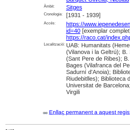
Àmbit:
Sitges
Cronologia:
[1931 - 1939]
Accés:
https://www.iepenedese
id=40
[exemplar complet
https://raco.cat/index.p
Localització:
UAB: Humanitats (Hemero
(Vilanova i la Geltrú); B
(Sant Pere de Ribes); B.
Bages (Vilafranca del P
Sadurní d'Anoia); Biblio
Riudebitlles); Bibliotec
Universitat de Barcelona
Virgili
Enllaç permanent a aquest regis