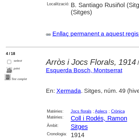
Localització:
B. Santiago Rusiñol (Sit
(Sitges)
Enllaç permanent a aquest regis
4 / 18
Arròs i Jocs Florals, 1914
select
/
print
Esquerda Bosch, Montserrat
Text complet
En:
Xermada
. Sitges, núm. 49 (hive
Matèries:
Jocs florals
;
Aplecs
;
Crònica
Matèries:
Coll i Rodés, Ramon
Àmbit:
Sitges
Cronologia:
1914