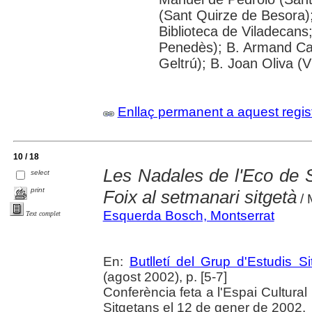
(Sant Quirze de Besora);
Biblioteca de Viladecans;
Penedès); B. Armand Card
Geltrú); B. Joan Oliva (Vi
Enllaç permanent a aquest regis
10 / 18
Les Nadales de l'Eco de S
select
print
Foix al setmanari sitgetà
/ 
Esquerda Bosch, Montserrat
Text complet
En:
Butlletí del Grup d'Estudis S
(agost 2002), p. [5-7]
Conferència feta a l'Espai Cultural
Sitgetans el 12 de gener de 2002.