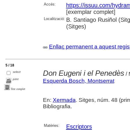
Accés:
https://issuu.com/hydr
[exemplar complet]
Localització:
B. Santiago Rusiñol (Sit
(Sitges)
Enllaç permanent a aquest regis
5 / 18
Don Eugeni i el Penedès
select
/ 
print
Esquerda Bosch, Montserrat
Text complet
En:
Xermada
. Sitges, núm. 48 (prim
Bibliografia.
Matèries:
Escriptors