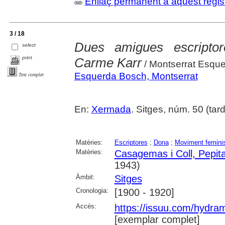
Enllaç permanent a aquest regis
3 / 18
Dues amigues escripto
select
print
Carme Karr
/ Montserrat Esqu
Esquerda Bosch, Montserrat
Text complet
En:
Xermada
. Sitges, núm. 50 (tard
Matèries:
Escriptores
;
Dona
;
Moviment femini
Matèries:
Casagemas i Coll, Pepit
1943)
Àmbit:
Sitges
Cronologia:
[1900 - 1920]
Accés:
https://issuu.com/hydr
[exemplar complet]