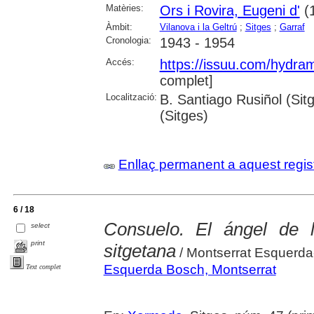
Matèries:
Ors i Rovira, Eugeni d'
(
Àmbit:
Vilanova i la Geltrú
;
Sitges
;
Garraf
Cronologia:
1943 - 1954
Accés:
https://issuu.com/hydr
complet]
Localització:
B. Santiago Rusiñol (Sit
(Sitges)
Enllaç permanent a aquest regis
6 / 18
Consuelo. El ángel de l
select
print
sitgetana
/ Montserrat Esquerd
Esquerda Bosch, Montserrat
Text complet