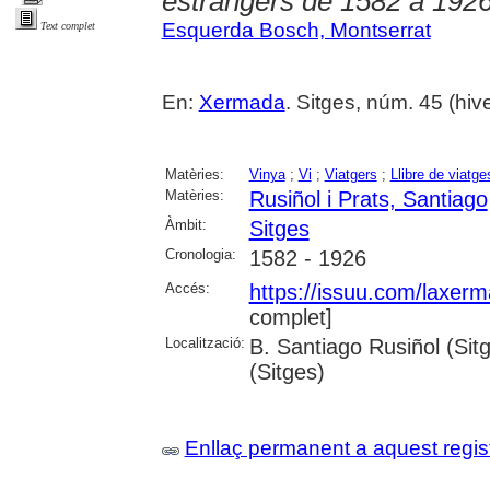
estrangers de 1582 a 192
Esquerda Bosch, Montserrat
Text complet
En:
Xermada
. Sitges, núm. 45 (hive
Matèries:
Vinya
;
Vi
;
Viatgers
;
Llibre de viatge
Matèries:
Rusiñol i Prats, Santiago
Àmbit:
Sitges
Cronologia:
1582 - 1926
Accés:
https://issuu.com/laxe
complet]
Localització:
B. Santiago Rusiñol (Sit
(Sitges)
Enllaç permanent a aquest regis