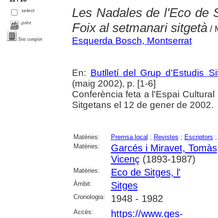
Les Nadales de l'Eco de S
select
print
Foix al setmanari sitgetà
/ 
Esquerda Bosch, Montserrat
Text complet
En:
Butlletí del Grup d'Estudis S
(maig 2002), p. [1-6]
Conferència feta a l'Espai Cultural
Sitgetans el 12 de gener de 2002.
Matèries:
Premsa local
;
Revistes
;
Escriptors
Matèries:
Garcés i Miravet, Tomàs
Vicenç
(1893-1987)
Matèries:
Eco de Sitges, l'
Àmbit:
Sitges
Cronologia:
1948 - 1982
Accés:
https://www.ges-