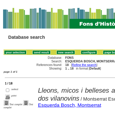
Database search
Database:
FONS
Search:
ESQUERDA BOSCH, MONTSERRA
References found:
18
[
Refine the search
]
Showing:
1 .. 18
in format [
Default
]
page 1 of 1
1 / 18
Lleons, micos i belleses 
select
print
dos vilanovins
/ Montserrat E
Esquerda Bosch, Montserrat
Text complet
Text
complet