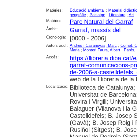
Matèries:
Educació ambiental
;
Material didàcti
geogràfic
;
Paisatge
;
Literatura
;
Art
Matèries:
Parc Natural del Garraf
Àmbit:
Garraf, massís del
Cronologia:
[0000 - 2006]
Autors add.:
Andrés i Casanovas, Marc
;
Cornet, 
Maria
;
Montori Faura, Albert
;
Parés,
Accés:
https://llibreria.diba.cat
garraf-comunicacions-pr
de-2006-a-castelldefels
web de la Llibreria de la 
Localització:
Biblioteca de Catalunya;
Universitat de Barcelona;
Rovira i Virgili; Universi
Balaguer (Vilanova i la G
Castelldefels; B. Josep 
(Gavà); B. Josep Roig i 
Rusiñol (Sitges); B. Jos
Manuel de Pedrolo (San