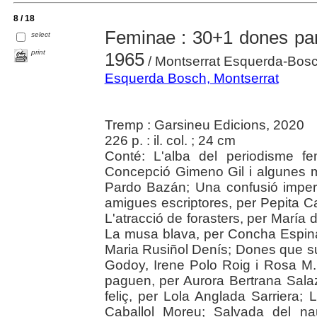
8 / 18
Feminae : 30+1 dones par
select
print
1965
/ Montserrat Esquerda-Bos
Esquerda Bosch, Montserrat
Tremp : Garsineu Edicions, 2020
226 p. : il. col. ; 24 cm
Conté: L'alba del periodisme fe
Concepció Gimeno Gil i algunes mé
Pardo Bazán; Una confusió imper
amigues escriptores, per Pepita C
L'atracció de forasters, per María 
La musa blava, per Concha Espina 
Maria Rusiñol Denís; Dones que su
Godoy, Irene Polo Roig i Rosa M
paguen, per Aurora Bertrana Sala
feliç, per Lola Anglada Sarriera; 
Caballol Moreu; Salvada del na