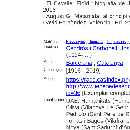
. El Cavaller Floïd : biografia d
2016
. August Gil Matamala, al principi 
David Fernàndez. València : Ed. 
Matèries:
Ressenyes
;
Biografia
;
Empresaris
;
Matèries:
Cendrós i Carbonell, Joa
(1934-....)
Àmbit:
Barcelona
;
Catalunya
Cronologia:
[1916 - 2019]
Accés:
https://raco.cat/index.p
http://www.iepenedesen
id=36
[Exemplar complet
Localització:
UAB: Humanitats (Hemer
Oliva (Vilanova i la Gelt
Pedrolo (Sant Pere de Ri
Torras i Bages (Vilafra
Noya (Sant Sadurní d'Ano