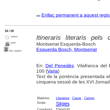
Enllaç permanent a aquest regis
16 / 18
Itineraris literaris pels
select
print
Montserrat Esquerda-Bosch
Esquerda Bosch, Montserrat
Text complet
En:
Del Penedès
. Vilafranca del
100 (
Varia
)
Text de la ponència presentada el
cinquena sessió de les XVI Jorna
Matèries:
Literatura
;
Cases
;
Carrers
Àmbit:
Sitges
Cronologia: