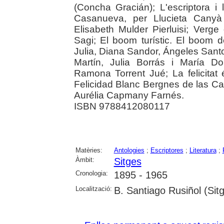
(Concha Gracián); L'escriptora 
Casanueva, per Llucieta Canyà 
Elisabeth Mulder Pierluisi; Verg
Sagi; El boom turístic. El boom 
Julia, Diana Sandor, Ángeles San
Martín, Julia Borrás i María Do
Ramona Torrent Jué; La felicitat
Felicidad Blanc Bergnes de las Cas
Aurélia Capmany Farnés.
ISBN 9788412080117
Matèries:
Antologies
;
Escriptores
;
Literatura
;
Àmbit:
Sitges
Cronologia:
1895 - 1965
Localització:
B. Santiago Rusiñol (Sit