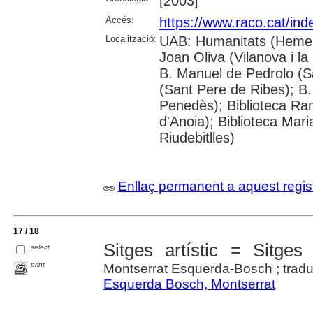
[2003]
Accés:
https://www.raco.cat/ind
Localització:
UAB: Humanitats (Hemero
Joan Oliva (Vilanova i la
B. Manuel de Pedrolo (S
(Sant Pere de Ribes); B.
Penedès); Biblioteca R
d'Anoia); Biblioteca Mar
Riudebitlles)
Enllaç permanent a aquest regis
17 / 18
Sitges artístic = Sitges 
select
print
Montserrat Esquerda-Bosch ; traduct
Esquerda Bosch, Montserrat