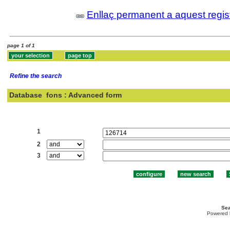
Enllaç permanent a aquest regis
page 1 of 1
Refine the search
Database
fons : Advanced form
Search:
1
2
3
Sea
Powered