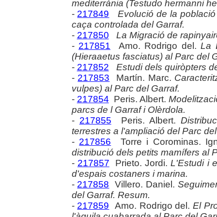
mediterrània (Testudo hermanni her
-
217849
Evolució de la població 
caça controlada del Garraf.
-
217850
La Migració de rapinyair
-
217851
Amo. Rodrigo del.
La 
(Hieraaetus fasciatus) al Parc del G
-
217852
Estudi dels quiròpters de
-
217853
Martín. Marc.
Caracterit
vulpes) al Parc del Garraf.
-
217854
Peris. Albert.
Modelitzaci
parcs de l Garraf i Olèrdola.
-
217855
Peris. Albert.
Distribu
terrestres a l'ampliació del Parc del
-
217856
Torre i Corominas. Ig
distribució dels petits mamífers al 
-
217857
Prieto. Jordi.
L'Estudi i 
d'espais costaners i marina.
-
217858
Villero. Daniel.
Seguiment
del Garraf. Resum.
-
217859
Amo. Rodrigo del.
El Pr
l'àguila cuabarrada al Parc del Ga