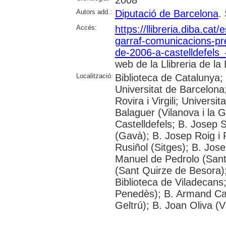
Autors add.:
Diputació de Barcelona
.
Accés:
https://llibreria.diba.cat
garraf-comunicacions-pr
de-2006-a-castelldefels
web de la Llibreria de la 
Localització:
Biblioteca de Catalunya;
Universitat de Barcelona;
Rovira i Virgili; Universi
Balaguer (Vilanova i la G
Castelldefels; B. Josep 
(Gavà); B. Josep Roig i 
Rusiñol (Sitges); B. Jos
Manuel de Pedrolo (San
(Sant Quirze de Besora);
Biblioteca de Viladecans;
Penedès); B. Armand Card
Geltrú); B. Joan Oliva (Vi