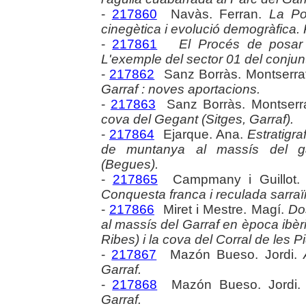
-
217860
Navàs. Ferran.
La Pob
cinegètica i evolució demogràfica
-
217861
El Procés de posar e
L'exemple del sector 01 del conjunt
-
217862
Sanz Borràs. Montserra
Garraf : noves aportacions.
-
217863
Sanz Borràs. Montserr
cova del Gegant (Sitges, Garraf).
-
217864
Ejarque. Ana.
Estratigra
de muntanya al massís del ga
(Begues).
-
217865
Campmany i Guillot.
Conquesta franca i reculada sarraï
-
217866
Miret i Mestre. Magí.
Do
al massís del Garraf en època ibèri
Ribes) i la cova del Corral de les Pi
-
217867
Mazón Bueso. Jordi.
Garraf.
-
217868
Mazón Bueso. Jordi
Garraf.