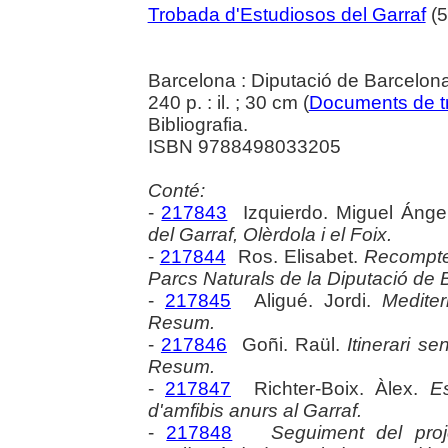
Trobada d'Estudiosos del Garraf
(5
Barcelona : Diputació de Barcelon
240 p. : il. ; 30 cm (
Documents de tr
Bibliografia.
ISBN 9788498033205
Conté:
-
217843
Izquierdo. Miguel Ánge
del Garraf, Olèrdola i el Foix.
-
217844
Ros. Elisabet.
Recompte 
Parcs Naturals de la Diputació de 
-
217845
Aligué. Jordi.
Mediter
Resum.
-
217846
Goñi. Raül.
Itinerari s
Resum.
-
217847
Richter-Boix. Àlex.
E
d'amfibis anurs al Garraf.
-
217848
Seguiment del proje