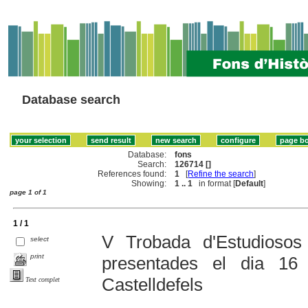
Database search
Database:
fons
Search:
126714 []
References found:
1
[
Refine the search
]
Showing:
1 .. 1
in format [
Default
]
page 1 of 1
1 / 1
V Trobada d'Estudiosos
select
print
presentades el dia 1
Castelldefels
Text complet