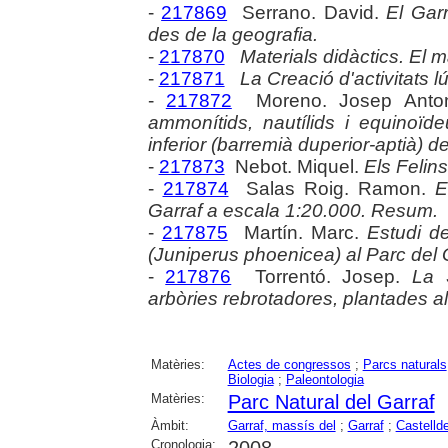
-
217869
Serrano. David.
El Garr
des de la geografia.
-
217870
Materials didàctics. El m
-
217871
La Creació d'activitats lú
-
217872
Moreno. Josep Anto
ammonítids, nautílids i equinoïdeu
inferior (barremià duperior-aptià) de
-
217873
Nebot. Miquel.
Els Felins
-
217874
Salas Roig. Ramon.
E
Garraf a escala 1:20.000. Resum.
-
217875
Martín. Marc.
Estudi de
(Juniperus phoenicea) al Parc del 
-
217876
Torrentó. Josep.
La 
arbòries rebrotadores, plantades al
Matèries:
Actes de congressos
;
Parcs naturals
Biologia
;
Paleontologia
Matèries:
Parc Natural del Garraf
Àmbit:
Garraf, massís del
;
Garraf
;
Castellde
Cronologia:
2008