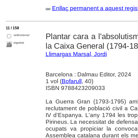
Enllaç permanent a aquest regis
11 / 158
Plantar cara a l'absolutis
seleccionar
imprimir
la Caixa General (1794-1
Llimargas Marsal, Jordi
Barcelona : Dalmau Editor, 2024
1 vol (
Bofarull
, 40)
ISBN 9788423209033
La Guerra Gran (1793-1795) amb
reclutament de població civil a Cat
IV d'Espanya. L'any 1794 les tro
Pirineus. La necessitat de defensar
ocupats va propiciar la convoca
Assemblea catalana durant els m