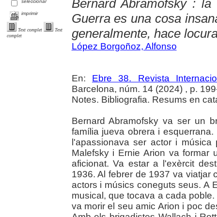
Bernard Abramofsky : la 
seleccionar
imprimir
Guerra es una cosa insana
generalmente, hace locura
Text complet
Text
complet
López Borgoñoz, Alfonso
En:
Ebre 38. Revista Internaci
Barcelona, núm. 14 (2024) , p. 199-2
Notes. Bibliografia. Resums en catal
Bernard Abramofsky va ser un br
família jueva obrera i esquerrana.
l'apassionava ser actor i música
Malefsky i Ernie Arion va formar 
aficionat. Va estar a l'exèrcit des
1936. Al febrer de 1937 va viatja
actors i músics coneguts seus. A 
musical, que tocava a cada poble.
va morir el seu amic Arion i poc d
Amb els brigadistes Wallach i Rott