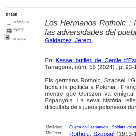
8 / 158
Los Hermanos Rotholc : l
seleccionar
imprimir
las adversidades del puebl
Galdamez, Jeremi
Text complet
En:
Kesse: butlletí del Cercle d'Es
Tarragona, núm. 56 (2024) , p. 93-10
Els germans Rotholc, Szapsel i G
boxa i la política a Polònia i Fra
mentre que Gerszon va emigrar a 
Espanyola. La seva història reflec
dificultats dels jueus polonesos d
Matèries:
Guerra civil espanyola
;
Soldats volun
Matèries:
Rotholc, Szapsel
(1913-