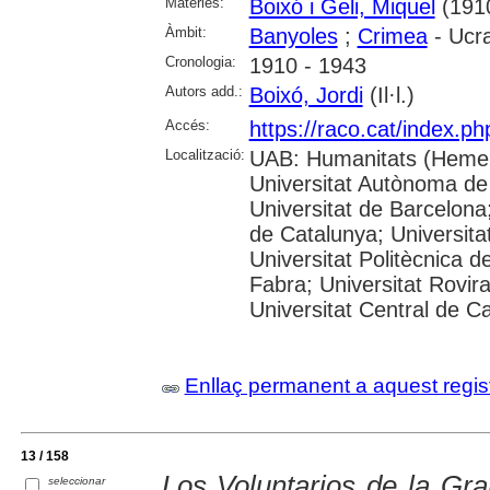
Matèries:
Boixó i Geli, Miquel
(191
Àmbit:
Banyoles
;
Crimea
- Ucr
Cronologia:
1910 - 1943
Autors add.:
Boixó, Jordi
(Il·l.)
Accés:
https://raco.cat/index.p
Localització:
UAB: Humanitats (Hemer
Universitat Autònoma de
Universitat de Barcelona;
de Catalunya; Universitat
Universitat Politècnica 
Fabra; Universitat Rovira 
Universitat Central de C
Enllaç permanent a aquest regis
13 / 158
Los Voluntarios de la Gra
seleccionar