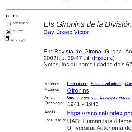
18 / 158
Els Gironins de la División
seleccionar
imprimir
Gay, Josep Víctor
Text complet
En:
Revista de Girona
. Girona. 
2002), p. 39-47 : il. (
Història
)
Notes. Inclou noms i dades dels 67 
Matèries:
Franquisme
;
Soldats voluntaris
;
Guer
Matèries:
Gironins
Àmbit:
Girona, província
;
Espanya
;
Rússia
Cronologia:
1941 - 1943
Accés:
https://raco.cat/index.p
Localització:
UAB: Humanitats (Hemer
Universitat Autònoma de