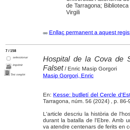
de Tarragona; Biblioteca 
Virgili
Enllaç permanent a aquest regis
7 / 158
Hospital de la Cova de S
seleccionar
imprimir
Falset
/ Enric Masip Gorgori
Masip Gorgori, Enric
Text complet
En:
Kesse: butlletí del Cercle d'Es
Tarragona, núm. 56 (2024) , p. 86-
L'article descriu la història de l'h
durant la batalla de l'Ebre. Amb u
va atendre centenars de ferits en 