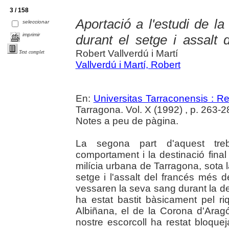
3 / 158
Aportació a l'estudi de l
seleccionar
imprimir
durant el setge i assalt 
Robert Vallverdú i Martí
Text complet
Vallverdú i Martí, Robert
En:
Universitas Tarraconensis : Rev
Tarragona. Vol. X (1992) , p. 263-2
Notes a peu de pàgina.
La segona part d'aquest trebal
comportament i la destinació final d
milícia urbana de Tarragona, sota la
setge i l'assalt del francés més d
vessaren la seva sang durant la def
ha estat bastit bàsicament pel riq
Albiñana, el de la Corona d'Aragó
nostre escorcoll ha restat bloqu