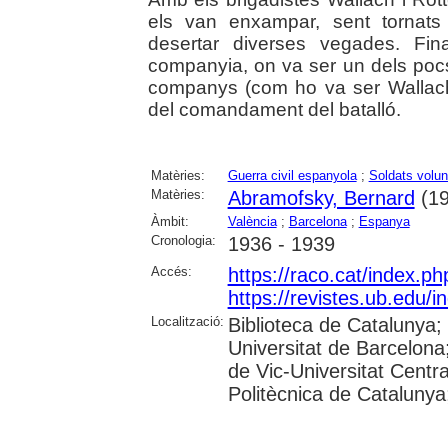
els van enxampar, sent tornats
desertar diverses vegades. Fi
companyia, on va ser un dels poc
companys (com ho va ser Wallach)
del comandament del batalló.
Matèries:
Guerra civil espanyola
;
Soldats volun
Matèries:
Abramofsky, Bernard
(19
Àmbit:
València
;
Barcelona
;
Espanya
Cronologia:
1936 - 1939
Accés:
https://raco.cat/index.p
https://revistes.ub.edu/
Localització:
Biblioteca de Catalunya;
Universitat de Barcelona;
de Vic-Universitat Centra
Politècnica de Catalunya; 