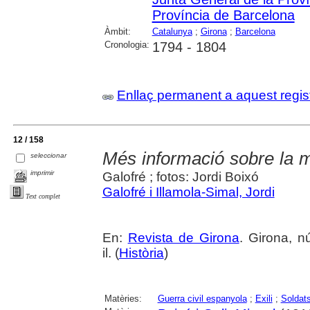
Província de Barcelona
Àmbit:
Catalunya
;
Girona
;
Barcelona
Cronologia:
1794 - 1804
Enllaç permanent a aquest regis
12 / 158
Més informació sobre la m
seleccionar
imprimir
Galofré ; fotos: Jordi Boixó
Galofré i Illamola-Simal, Jordi
Text complet
En:
Revista de Girona
. Girona, n
il. (
Història
)
Matèries:
Guerra civil espanyola
;
Exili
;
Soldats