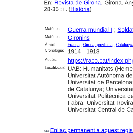
En:
Revista de Girona
. Girona. An
28-35 : il. (
Història
)
Matèries:
Guerra mundial I
;
Soldat
Matèries:
Gironins
Àmbit:
França
;
Girona, província
;
Cataluny
Cronologia:
1914 - 1918
Accés:
https://raco.cat/index.p
Localització:
UAB: Humanitats (Hemer
Universitat Autònoma de
Universitat de Barcelona;
de Catalunya; Universitat
Universitat Politècnica 
Fabra; Universitat Rovira 
Universitat Central de C
Enllaç permanent a aquest regis