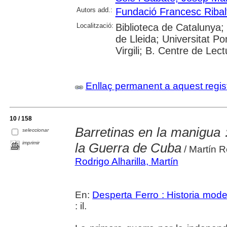
Autors add.:
Fundació Francesc Ribal
Localització:
Biblioteca de Catalunya; 
de Lleida; Universitat P
Virgili; B. Centre de Lec
Enllaç permanent a aquest regis
10 / 158
Barretinas en la manigua :
seleccionar
imprimir
la Guerra de Cuba
/ Martín Ro
Rodrigo Alharilla, Martín
En:
Desperta Ferro : Historia mod
: il.