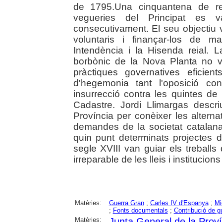
de 1795.Una cinquantena de rep
vegueries del Principat es 
consecutivament. El seu objectiu 
voluntaris i finançar-los de 
Intendència i la Hisenda reial. L
borbònic de la Nova Planta no va
pràctiques governatives eficie
d'hegemonia tant l'oposició cont
insurrecció contra les quintes de
Cadastre. Jordi Llimargas descri
Província per conèixer les alterna
demandes de la societat catalana 
quin punt determinats projectes d
segle XVIII van guiar els treball
irreparable de les lleis i institucions
Matèries:
Guerra Gran
;
Carles IV d'Espanya
;
Mi
;
Fonts documentals
;
Contribució de g
Matèries:
Junta General de la Prov