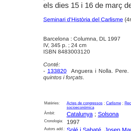
els dies 15 i 16 de març d
Seminari d'Història del Carlisme
(4r
Barcelona : Columna, DL 1997
IV, 345 p. ; 24 cm
ISBN 8483003120
Conté:
-
133820
Anguera i Nolla. Pere
quintos i forçats.
Matèries:
Actes de congressos
;
Carlisme
;
Rec
socioeconòmica
Àmbit:
Catalunya
;
Solsona
Cronologia:
1997
Autors add.:
Solé i Sabaté, Josep Ma