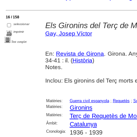
16 / 158
Els Gironins del Terç de M
seleccionar
imprimir
Gay, Josep Víctor
Text complet
En:
Revista de Girona
. Girona. An
34-41 : il. (
Història
)
Notes.
Inclou: Els gironins del Terç morts
Matèries:
Guerra civil espanyola
;
Requetès
;
So
Matèries:
Gironins
Matèries:
Terç de Requetès de Mo
Àmbit:
Catalunya
Cronologia:
1936 - 1939