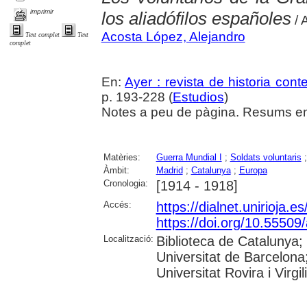
imprimir
los aliadófilos españoles
/ 
Acosta López, Alejandro
Text complet
Text
complet
En:
Ayer : revista de historia co
p. 193-228 (
Estudios
)
Notes a peu de pàgina. Resums en 
Matèries:
Guerra Mundial I
;
Soldats voluntaris
Àmbit:
Madrid
;
Catalunya
;
Europa
Cronologia:
[1914 - 1918]
Accés:
https://dialnet.unirioja.
https://doi.org/10.55509
Localització:
Biblioteca de Catalunya;
Universitat de Barcelona
Universitat Rovira i Virgil