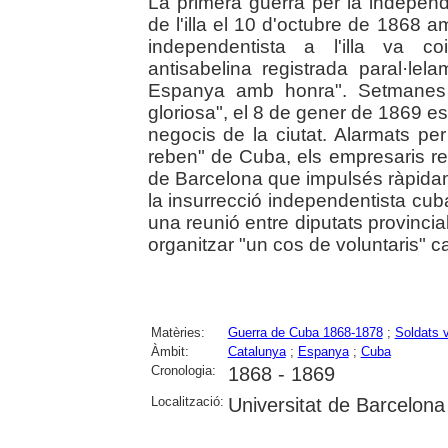
La primera guerra per la independ
de l'illa el 10 d'octubre de 1868 
independentista a l'illa va co
antisabelina registrada paral·lel
Espanya amb honra". Setmanes d
gloriosa", el 8 de gener de 1869 
negocis de la ciutat. Alarmats pe
reben" de Cuba, els empresaris reu
de Barcelona que impulsés ràpidam
la insurrecció independentista cub
una reunió entre diputats provincia
organitzar "un cos de voluntaris" ca
Matèries:
Guerra de Cuba 1868-1878
;
Soldats v
Àmbit:
Catalunya
;
Espanya
;
Cuba
Cronologia:
1868 - 1869
Localització:
Universitat de Barcelona