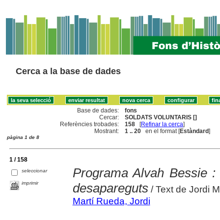
Cerca a la base de dades
Base de dades:
fons
Cercar:
SOLDATS VOLUNTARIS []
Referències trobades:
158
[
Refinar la cerca
]
Mostrant:
1 .. 20
en el format [
Estàndard
]
pàgina 1 de 8
1 / 158
Programa Alvah Bessie : 
seleccionar
imprimir
desapareguts
/ Text de Jordi 
Martí Rueda, Jordi