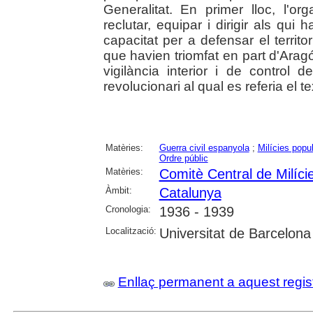
Generalitat. En primer lloc, l'or
reclutar, equipar i dirigir als qui 
capacitat per a defensar el territori
que havien triomfat en part d'Arag
vigilància interior i de control d
revolucionari al qual es referia el t
Matèries:
Guerra civil espanyola
;
Milícies popu
Ordre públic
Matèries:
Comitè Central de Milície
Àmbit:
Catalunya
Cronologia:
1936 - 1939
Localització:
Universitat de Barcelona
Enllaç permanent a aquest regis