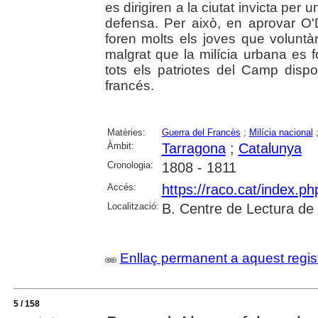
es dirigiren a la ciutat invicta per 
defensa. Per això, en aprovar O'D
foren molts els joves que voluntà
malgrat que la milícia urbana es 
tots els patriotes del Camp dispo
francés.
Matèries:
Guerra del Francès
;
Milícia nacional
Àmbit:
Tarragona
;
Catalunya
Cronologia:
1808 - 1811
Accés:
https://raco.cat/index.p
Localització:
B. Centre de Lectura de
Enllaç permanent a aquest regis
5 / 158