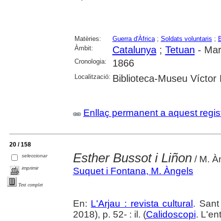
Matèries:
Guerra d'Àfrica
;
Soldats voluntaris
;
B
Àmbit:
Catalunya
;
Tetuan
- Mar
Cronologia:
1866
Localització:
Biblioteca-Museu Víctor B
Enllaç permanent a aquest regis
20 / 158
Esther Bussot i Liñon
seleccionar
/ M. À
imprimir
Suquet i Fontana, M. Àngels
Text complet
En:
L'Arjau : revista cultural
. Sant
2018), p. 52- : il. (
Calidoscopi
. L'en