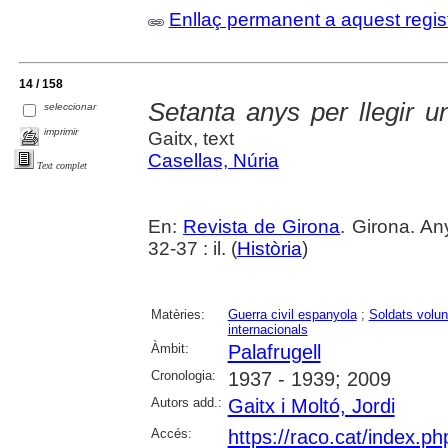
Enllaç permanent a aquest regis
14 / 158
Setanta anys per llegir u
seleccionar
imprimir
Gaitx, text
Casellas, Núria
Text complet
En:
Revista de Girona
. Girona. An
32-37 : il. (
Història
)
Matèries:
Guerra civil espanyola
;
Soldats volun
internacionals
Àmbit:
Palafrugell
Cronologia:
1937 - 1939; 2009
Autors add.:
Gaitx i Moltó, Jordi
Accés:
https://raco.cat/index.p