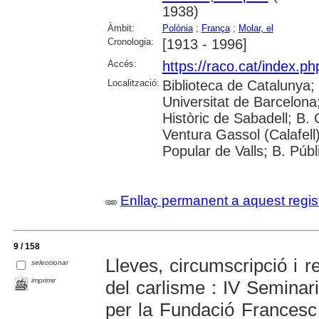
1938)
Àmbit:
Polònia
;
França
;
Molar, el
Cronologia:
[1913 - 1996]
Accés:
https://raco.cat/index.p
Localització:
Biblioteca de Catalunya;
Universitat de Barcelona; 
Històric de Sabadell; B.
Ventura Gassol (Calafell)
Popular de Valls; B. Públ
Enllaç permanent a aquest regis
9 / 158
Lleves, circumscripció i r
seleccionar
imprimir
del carlisme : IV Seminari
per la Fundació Francesc 