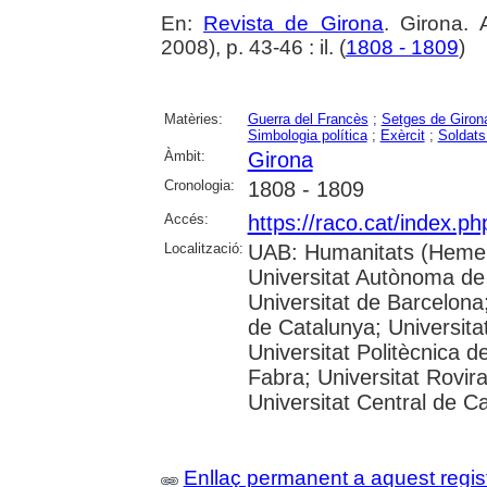
En:
Revista de Girona
. Girona.
2008), p. 43-46 : il. (
1808 - 1809
)
Matèries:
Guerra del Francès
;
Setges de Giron
Simbologia política
;
Exèrcit
;
Soldats
Àmbit:
Girona
Cronologia:
1808 - 1809
Accés:
https://raco.cat/index.p
Localització:
UAB: Humanitats (Hemer
Universitat Autònoma de
Universitat de Barcelona;
de Catalunya; Universitat
Universitat Politècnica 
Fabra; Universitat Rovira 
Universitat Central de C
Enllaç permanent a aquest regis