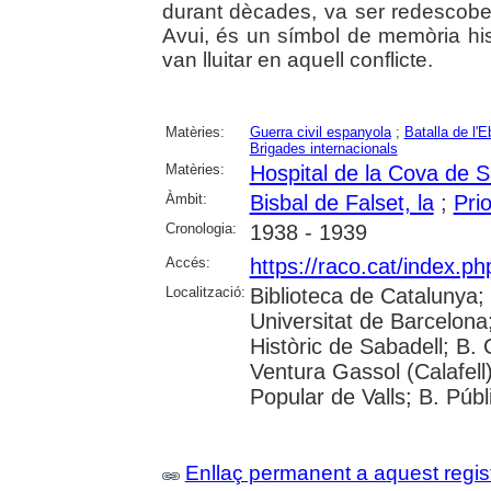
durant dècades, va ser redescober
Avui, és un símbol de memòria his
van lluitar en aquell conflicte.
Matèries:
Guerra civil espanyola
;
Batalla de l'E
Brigades internacionals
Matèries:
Hospital de la Cova de S
Àmbit:
Bisbal de Falset, la
;
Prio
Cronologia:
1938 - 1939
Accés:
https://raco.cat/index.p
Localització:
Biblioteca de Catalunya;
Universitat de Barcelona; 
Històric de Sabadell; B.
Ventura Gassol (Calafell)
Popular de Valls; B. Públ
Enllaç permanent a aquest regis