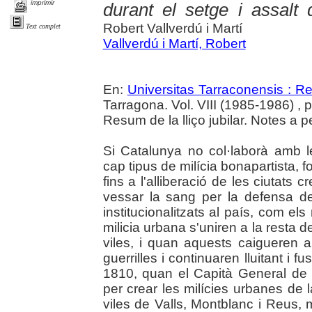
imprimir
durant el setge i assalt 
Robert Vallverdú i Martí
Text complet
Vallverdú i Martí, Robert
En:
Universitas Tarraconensis : Rev
Tarragona. Vol. VIII (1985-1986) , 
Resum de la lliço jubilar. Notes a 
Si Catalunya no col·laborà amb le
cap tipus de milícia bonapartista,
fins a l'alliberació de les ciutats
vessar la sang per la defensa de l
institucionalitzats al país, com el
milicia urbana s'uniren a la resta 
viles, i quan aquests caigueren a
guerrilles i continuaren lluitant i fu
1810, quan el Capità General de 
per crear les milícies urbanes de 
viles de Valls, Montblanc i Reus, 