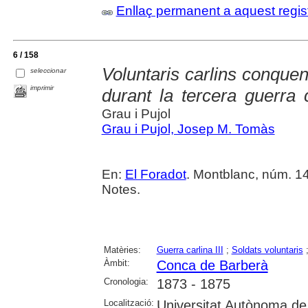
Enllaç permanent a aquest regis
6 / 158
Voluntaris carlins conquen
seleccionar
imprimir
durant la tercera guerra 
Grau i Pujol
Grau i Pujol, Josep M. Tomàs
En:
El Foradot
. Montblanc, núm. 148
Notes.
Matèries:
Guerra carlina III
;
Soldats voluntaris
Àmbit:
Conca de Barberà
Cronologia:
1873 - 1875
Localització:
Universitat Autònoma de 