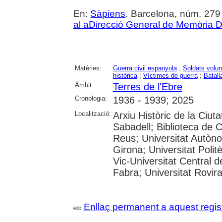
En:
Sàpiens
. Barcelona, núm. 279 (
al aDirecció General de Memòria 
Matèries:
Guerra civil espanyola
;
Soldats volun
històrica
;
Víctimes de guerra
;
Batall
Àmbit:
Terres de l'Ebre
Cronologia:
1936 - 1939; 2025
Localització:
Arxiu Històric de la Ciut
Sabadell; Biblioteca de 
Reus; Universitat Autòno
Girona; Universitat Polit
Vic-Universitat Central 
Fabra; Universitat Rovira i
Enllaç permanent a aquest regis