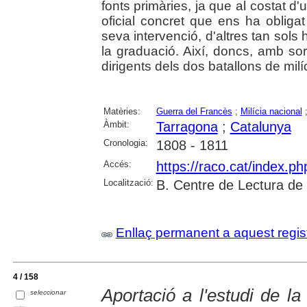
fonts primàries, ja que al costat
oficial concret que ens ha obligat 
seva intervenció, d'altres tan sols h
la graduació. Així, doncs, amb sor
dirigents dels dos batallons de milí
Matèries:
Guerra del Francès
;
Milícia nacional
Àmbit:
Tarragona
;
Catalunya
Cronologia:
1808 - 1811
Accés:
https://raco.cat/index.p
Localització:
B. Centre de Lectura de
Enllaç permanent a aquest regis
4 / 158
Aportació a l'estudi de l
seleccionar