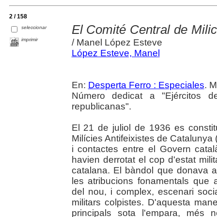
2 / 158
El Comité Central de Milic
seleccionar
imprimir
/ Manel López Esteve
López Esteve, Manel
En:
Desperta Ferro : Especiales
. 
Número dedicat a "Ejércitos de 
republicanas".
El 21 de juliol de 1936 es consti
Milícies Antifeixistes de Cataluny
i contactes entre el Govern català
havien derrotat el cop d'estat milita
catalana. El bàndol que donava a
les atribucions fonamentals que a
del nou, i complex, escenari social
militars colpistes. D'aquesta man
principals sota l'empara, més 