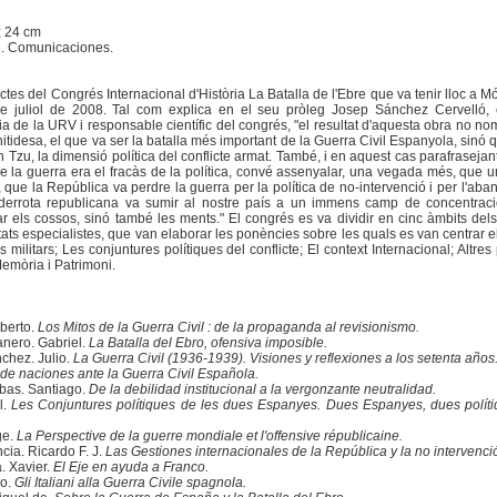
 ; 24 cm
2. Comunicaciones.
 Actes del Congrés Internacional d'Història La Batalla de l'Ebre que va tenir lloc a M
e juliol de 2008. Tal com explica en el seu pròleg Josep Sánchez Cervelló, c
a de la URV i responsable científic del congrés, "el resultat d'aquesta obra no n
itidesa, el que va ser la batalla més important de la Guerra Civil Espanyola, sinó
Tzu, la dimensió política del conflicte armat. També, i en aquest cas parafrasejan
 la guerra era el fracàs de la política, convé assenyalar, una vegada més, que 
 que la República va perdre la guerra per la política de no-intervenció i per l'aba
 derrota republicana va sumir al nostre país a un immens camp de concentrac
 els cossos, sinó també les ments." El congrés es va dividir en cinc àmbits del
ats especialistes, que van elaborar les ponències sobre les quals es van centrar e
s militars; Les conjuntures polítiques del conflicte; El context Internacional; Altres
Memòria i Patrimoni.
berto.
Los Mitos de la Guerra Civil : de la propaganda al revisionismo.
ero. Gabriel.
La Batalla del Ebro, ofensiva imposible.
chez. Julio.
La Guerra Civil (1936-1939). Visiones y reflexiones a los setenta años
e naciones ante la Guerra Civil Española.
bas. Santiago.
De la debilidad institucional a la vergonzante neutralidad.
l.
Les Conjuntures polítiques de les dues Espanyes. Dues Espanyes, dues políti
ge.
La Perspective de la guerre mondiale et l'offensive républicaine.
cia. Ricardo F. J.
Las Gestiones internacionales de la República y la no intervenci
. Xavier.
El Eje en ayuda a Franco.
co.
Gli Italiani alla Guerra Civile spagnola.