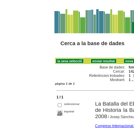
Cerca a la base de dades
Base de dades:
fo
Cercar:
142
Referències trobades:
1
Mostrant:
1 ..
pàgina 1 de 1
1 / 1
La Batalla del E
seleccionar
de Historia la 
imprimir
2008
/ Josep Sánchez
Congreso Internacional d