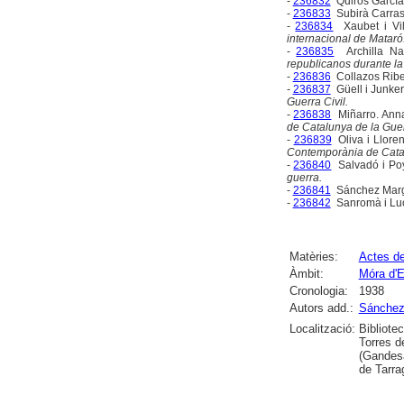
-
236832
Quiros García
-
236833
Subirà Carras
-
236834
Xaubet i Vi
internacional de Mataró
-
236835
Archilla Na
republicanos durante la 
-
236836
Collazos Ribe
-
236837
Güell i Junker
Guerra Civil.
-
236838
Miñarro. Ann
de Catalunya de la Guerr
-
236839
Oliva i Lloren
Contemporània de Cata
-
236840
Salvadó i Po
guerra.
-
236841
Sánchez Marga
-
236842
Sanromà i Luc
Matèries:
Actes d
Àmbit:
Móra d'E
Cronologia:
1938
Autors add.:
Sánchez 
Localització:
Bibliote
Torres d
(Gandesa
de Tarra