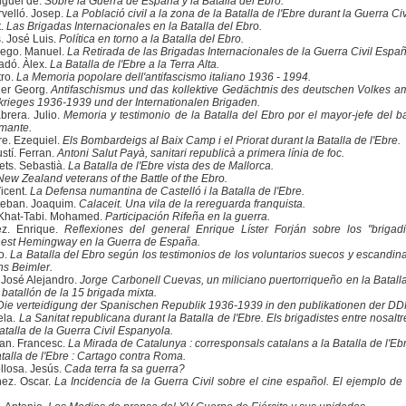
guel de.
Sobre la Guerra de España y la Batalla del Ebro.
velló. Josep.
La Població civil a la zona de la Batalla de l'Ebre durant la Guerra Civ
t.
Las Brigadas Internacionales en la Batalla del Ebro.
 José Luis.
Política en torno a la Batalla del Ebro.
ego. Manuel.
La Retirada de las Brigadas Internacionales de la Guerra Civil Españ
adó. Àlex.
La Batalla de l'Ebre a la Terra Alta.
tro.
La Memoria popolare dell'antifascismo italiano 1936 - 1994.
ner Georg.
Antifaschismus und das kollektive Gedächtnis des deutschen Volkes am
rieges 1936-1939 und der Internationalen Brigaden.
rera. Julio.
Memoria y testimonio de la Batalla del Ebro por el mayor-jefe del b
amante.
e. Ezequiel.
Els Bombardeigs al Baix Camp i el Priorat durant la Batalla de l'Ebre.
tí. Ferran.
Antoni Salut Payà, sanitari republicà a primera línia de foc.
ts. Sebastià.
La Batalla de l'Ebre vista des de Mallorca.
New Zealand veterans of the Battle of the Ebro.
icent.
La Defensa numantina de Castelló i la Batalla de l'Ebre.
teban. Joaquim.
Calaceit. Una vila de la rereguarda franquista.
Khat-Tabi. Mohamed.
Participación Rifeña en la guerra.
z. Enrique.
Reflexiones del general Enrique Líster Forján sobre los "brigadis
nest Hemingway en la Guerra de España.
o.
La Batalla del Ebro según los testimonios de los voluntarios suecos y escandin
ns Beimler.
 José Alejandro.
Jorge Carbonell Cuevas, un miliciano puertorriqueño en la Batall
0 batallón de la 15 brigada mixta.
Die verteidigung der Spanischen Republik 1936-1939 in den publikationen der DD
ela.
La Sanitat republicana durant la Batalla de l'Ebre. Els brigadistes entre nosaltr
batalla de la Guerra Civil Espanyola.
an. Francesc.
La Mirada de Catalunya : corresponsals catalans a la Batalla de l'Ebr
alla de l'Ebre : Cartago contra Roma.
llosa. Jesús.
Cada terra fa sa guerra?
ez. Oscar.
La Incidencia de la Guerra Civil sobre el cine español. El ejemplo de 