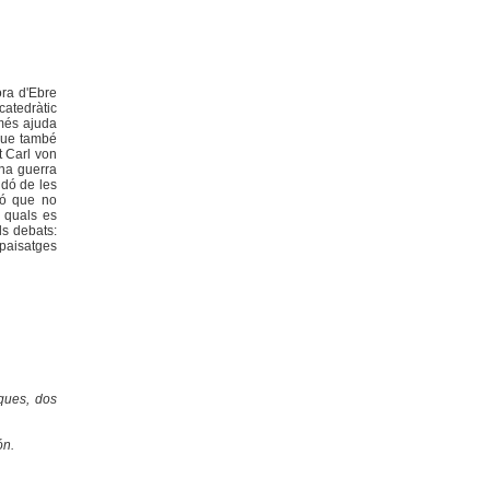
óra d'Ebre
atedràtic
omés ajuda
 que també
t Carl von
una guerra
ndó de les
ió que no
s quals es
ls debats:
 paisatges
.
ques, dos
ón.