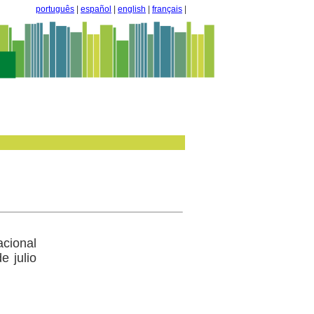
português
|
español
|
english
|
français
|
acional
e julio