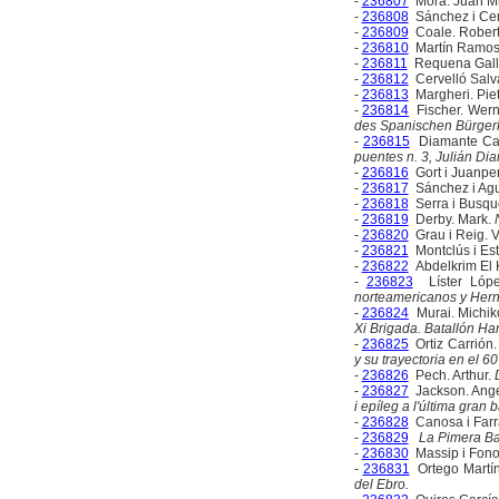
-
236807
Mora. Juan Mi
-
236808
Sánchez i Cer
-
236809
Coale. Rober
-
236810
Martín Ramos.
-
236811
Requena Gall
-
236812
Cervelló Salv
-
236813
Margheri. Pie
-
236814
Fischer. Wer
des Spanischen Bürgerk
-
236815
Diamante Cab
puentes n. 3, Julián Di
-
236816
Gort i Juanper
-
236817
Sánchez i Agus
-
236818
Serra i Busque
-
236819
Derby. Mark.
-
236820
Grau i Reig. V
-
236821
Montclús i Es
-
236822
Abdelkrim El 
-
236823
Líster Lópe
norteamericanos y Her
-
236824
Murai. Michik
Xi Brigada. Batallón Ha
-
236825
Ortiz Carrión.
y su trayectoria en el 6
-
236826
Pech. Arthur.
-
236827
Jackson. Ang
i epíleg a l'última gran 
-
236828
Canosa i Farr
-
236829
La Pimera Bat
-
236830
Massip i Fono
-
236831
Ortego Martín
del Ebro.