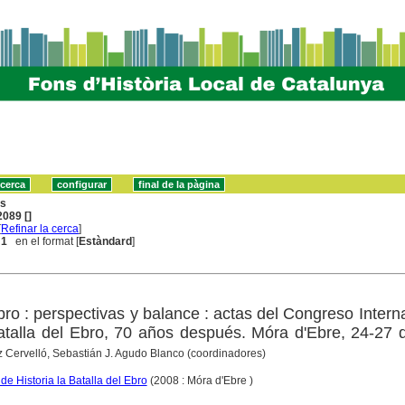
ns
089 []
[
Refinar la cerca
]
 1
en el format [
Estàndard
]
bro : perspectivas y balance : actas del Congreso Intern
Batalla del Ebro, 70 años después. Móra d'Ebre, 24-27 d
 Cervelló, Sebastián J. Agudo Blanco (coordinadores)
e Historia la Batalla del Ebro
(2008 : Móra d'Ebre )