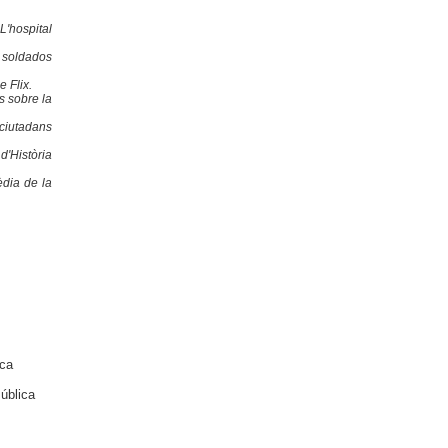
L'hospital
soldados
e Flix.
s sobre la
 ciutadans
d'Història
èdia de la
eca
ública