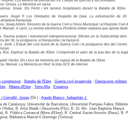
. Antonio.
Los Medios de prensa del XV Cuerpo de Ejército y sus unidades.
co. Úrsula.
La Memòria en xarxa.
lanova. Josep.
Els Ferits i els serveis hospitalaris durant la Batalla de lEbre. 
.
varro. Ángel P.
Los Olvidados de Vespella de Gaià. La exhumación de 26 
dictadura franquista.
ra. Josep Antoni.
Ressons de la Guerra Civil a l'Arxiu Municipal i al Registre Civil d
t. Manuel.
A carn!, La revista electrónica d'història militar catalana que aporta dade
a.
Trauma psíquic i transmissió intergeneracional. Efectes en la Subjectivitat dels
a del 36, la postguerra, el franquisme i la transició.
s. Jordi.
L'Estudi del cost humà de la Guerra Civil i la postguerra des del Centre 
lunya.
y. Roc.
Explicar la Batalla de l'Ebre. Comprende el valor de la pau des de la trag
lef. Hector.
Els Llocs de memòria als espais de la Batalla de l'Ebre.
ia. Manuel.
La Memoria en Red: la lista GCE de internet.
e congressos
;
Batalla de l'Ebre
;
Guerra civil espanyola
;
Operacions militars
bre
;
Ribera d'Ebre
;
Terra Alta
;
Espanya
i Cervelló, Josep
(Dir.) ;
Agudo Blanco, Sebastián J.
ca de Catalunya; Universitat de Barcelona; Universitat Pompeu Fabra; Bibliot
e l'Aldea; B. Artur Bladé i Desumvila (Flix); B. Dr. Mn. Joan Baptista Manyà
); B. Pública Comarcal (Mora d'Ebre); B. Central Xavier Amorós (Reus); B. P
gona; Biblioteca Marcel·lí Domingo (Tortosa)