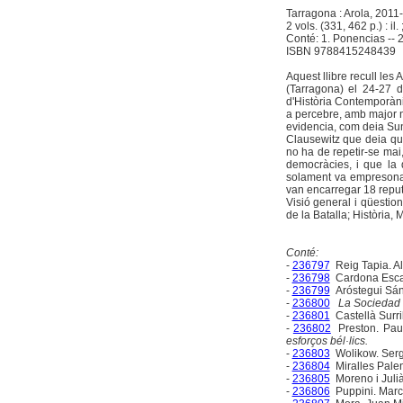
Tarragona : Arola, 2011-
2 vols. (331, 462 p.) : il.
Conté: 1. Ponencias -- 
ISBN 9788415248439
Aquest llibre recull les
(Tarragona) el 24-27 d
d'Història Contemporàni
a percebre, amb major n
evidencia, com deia Sun 
Clausewitz que deia que
no ha de repetir-se mai,
democràcies, i que la
solament va empresonar
van encarregar 18 reput
Visió general i qüestion
de la Batalla; Història, 
Conté:
-
236797
Reig Tapia. Al
-
236798
Cardona Escan
-
236799
Aróstegui Sán
-
236800
La Sociedad d
-
236801
Castellà Surri
-
236802
Preston. Pau
esforços bél·lics.
-
236803
Wolikow. Ser
-
236804
Miralles Palen
-
236805
Moreno i Julià
-
236806
Puppini. Mar