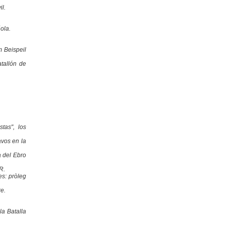
il.
ola.
 Beispeil
atallón de
tas", los
avos en la
a del Ebro
R.
es: pròleg
e.
la Batalla