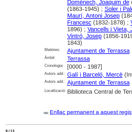
Domènech, Joaquim de
(1863-1945) ;
Soler i Pa
Maurí, Antoni Josep
(184
Francesc
(1832-1878) ;
1896) ;
Vancells i Vieta,
Vintró, Josep
(1856-1919
1843)
Matèries:
Ajuntament de Terrassa
Àmbit:
Terrassa
Cronologia:
[0000 - 1987]
Autors add.:
Galí i Barceló, Mercè
(Int
Autors add.:
Ajuntament de Terrassa
Localització:
Biblioteca Central de Te
Enllaç permanent a aquest regis
9 / 13