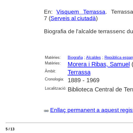
En:
Visquem Terrassa
. Terrass
7 (
Serveis al ciutadà
)
Biografia de l'alcalde terrassenc d
Matèries:
Biografia
;
Alcaldes
;
República espany
Matèries:
Morera i Ribas, Samuel
(
Àmbit:
Terrassa
Cronologia:
1889 - 1969
Localització:
Biblioteca Central de Te
Enllaç permanent a aquest regis
5 / 13