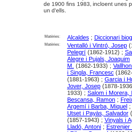
de 1900 fins 1983, incloent unes 
un d'ells.
Matèries:
Alcaldes
;
Diccionari biog
Matèries:
Ventalló i Vintró, Josep
(
Pelegrí
(1862-1912) ;
Sa
Alegre i Pujals, Joaquim
M.
(1862-1933) ;
Vallhon
i Singla, Francesc
(1862-
(1881-1963) ;
Garcia i 
Jover, Josep
(1878-1936
1933) ;
Salom i Morera,
Bescansa, Ramon
;
Frei
Argemí i Barba, Miquel
Utset i Payàs, Salvador
(
(1857-1943) ;
Vinyals i A
Lladó, Antoni
;
Estrenjer 