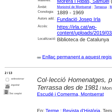
Matèries:
Morera i Ribas, Samuel
(
Àmbit:
Monistrol de Montserrat
;
Terrassa
;
M
Cronologia:
1889 - 1969
Autors add.:
Fundació Josep Irla
Accés:
https://irla.cat/wp-
content/uploads/2019/0
Localització:
Biblioteca de Catalunya
Enllaç permanent a aquest regis
2 / 13
Col·lecció Homenatges, p
seleccionar
imprimir
Terrassa des de 1981
/ Mon
Escudé i Comerma, Montserrat
Text complet
En:
Terme : Revista d'Història
. Ter