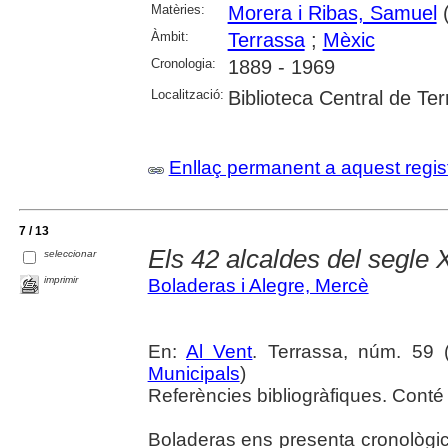
Matèries:
Morera i Ribas, Samuel
(
Àmbit:
Terrassa
;
Mèxic
Cronologia:
1889 - 1969
Localització:
Biblioteca Central de Te
Enllaç permanent a aquest regis
7 / 13
Els 42 alcaldes del segle 
seleccionar
imprimir
Boladeras i Alegre, Mercè
En:
Al Vent
. Terrassa, núm. 59 (a
Municipals
)
Referències bibliogràfiques. Conté 
Boladeras ens presenta cronològic