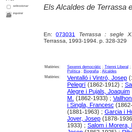
Els Alcaldes de Terrassa 
seleccionar
imprimir
En:
073031
Terrassa : segle 
Terrassa, 1993-1994. p. 328-329
Matèries:
Sexenni democràtic
;
Trienni Liberal
;
Política
;
Biografia
;
Alcaldes
Matèries:
Ventalló i Vintró, Josep
(
Pelegrí
(1862-1912) ;
Sa
Alegre i Pujals, Joaquim
M.
(1862-1933) ;
Vallhon
i Singla, Francesc
(1862-
(1881-1963) ;
Garcia i 
Jover, Josep
(1878-1936
1933) ;
Salom i Morera,
Josep
(1862-1925) ;
Rib