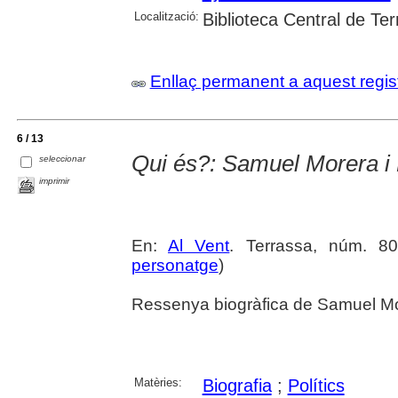
Localització:
Biblioteca Central de Te
Enllaç permanent a aquest regis
6 / 13
Qui és?: Samuel Morera i
seleccionar
imprimir
En:
Al Vent
. Terrassa, núm. 80
personatge
)
Ressenya biogràfica de Samuel Mor
Matèries:
Biografia
;
Polítics