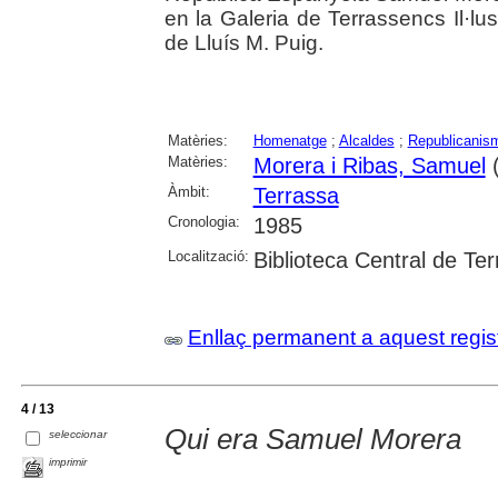
en la Galeria de Terrassencs Il·lu
de Lluís M. Puig.
Matèries:
Homenatge
;
Alcaldes
;
Republicanis
Matèries:
Morera i Ribas, Samuel
(
Àmbit:
Terrassa
Cronologia:
1985
Localització:
Biblioteca Central de Te
Enllaç permanent a aquest regis
4 / 13
Qui era Samuel Morera
seleccionar
imprimir