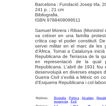
Barcelona : Fundació Josep Irla, 
241 p. ; 21 cm
Bibliografia.
ISBN 9788409099511
Samuel Morera i Ribas (Monistrol 
va créixer en una família protes
crítica cap el poder constituït. D
servei militar en el marc de les
d'Àfrica. Tornat a Catalunya inicià
Republicana de Terrassa de la qua
en representació de la qual p
Republicana. L'abril de 1931 fou 
desenvolupà en diverses etapes dur
Guerra Civil s'exilià a Mèxic on c
d'Esquerra Republicana i col·laborad
Matèries:
Biografia
;
Polítics
;
Alcaldes
;
Republ
espanyola
;
Exili