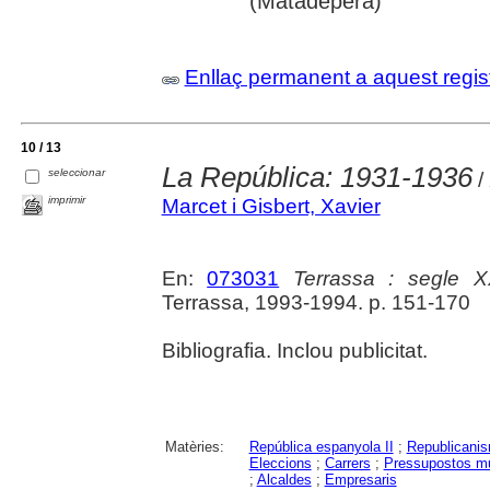
(Matadepera)
Enllaç permanent a aquest regis
10 / 13
La República: 1931-1936
seleccionar
/
imprimir
Marcet i Gisbert, Xavier
En:
073031
Terrassa : segle 
Terrassa, 1993-1994. p. 151-170
Bibliografia. Inclou publicitat.
Matèries:
República espanyola II
;
Republicani
Eleccions
;
Carrers
;
Pressupostos mu
;
Alcaldes
;
Empresaris