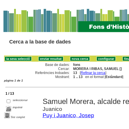
Cerca a la base de dades
Base de dades:
fons
Cercar:
MORERA I RIBAS, SAMUEL []
Referències trobades:
13
[
Refinar la cerca
]
Mostrant:
1 .. 13
en el format [
Estàndard
]
pàgina 1 de 1
1 / 13
Samuel Morera, alcalde re
seleccionar
imprimir
Juanico
Puy i Juanico, Josep
Text complet