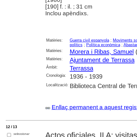
[190] f. : il. ; 31 cm
Inclou apèndixs.
Matèries:
Guerra civil espanyola
;
Moviments so
polítics
;
Política econòmica
;
Abastam
Matèries:
Morera i Ribas, Samuel
(
Matèries:
Ajuntament de Terrassa
Àmbit:
Terrassa
Cronologia:
1936 - 1939
Localització:
Biblioteca Central de Te
Enllaç permanent a aquest regis
12 / 13
Actos oficiales, II A: visit
seleccionar