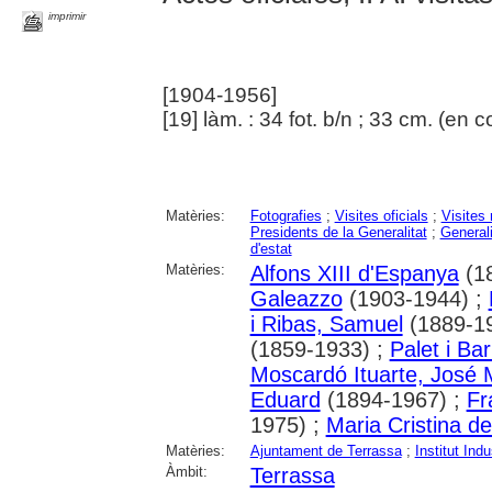
imprimir
[1904-1956]
[19] làm. : 34 fot. b/n ; 33 cm. (en 
Matèries:
Fotografies
;
Visites oficials
;
Visites 
Presidents de la Generalitat
;
Generali
d'estat
Matèries:
Alfons XIII d'Espanya
(1
Galeazzo
(1903-1944) ;
i Ribas, Samuel
(1889-1
(1859-1933) ;
Palet i B
Moscardó Ituarte, José 
Eduard
(1894-1967) ;
Fr
1975) ;
Maria Cristina d
Matèries:
Ajuntament de Terrassa
;
Institut Ind
Àmbit:
Terrassa