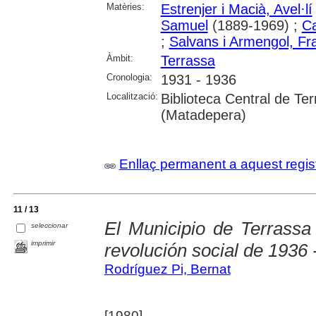
Matèries:
Estrenjer i Macià, Avel·lí
Samuel
(1889-1969) ;
C
;
Salvans i Armengol, Fr
Àmbit:
Terrassa
Cronologia:
1931 - 1936
Localització:
Biblioteca Central de Te
(Matadepera)
Enllaç permanent a aquest regis
11 / 13
El Municipio de Terrassa 
seleccionar
imprimir
revolución social de 1936 
Rodríguez Pi, Bernat
[1980]