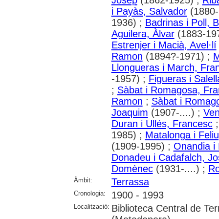
i Payàs, Salvador
(1880-
1936) ;
Badrinas i Poll, 
Aguilera, Àlvar
(1883-19
Estrenjer i Macià, Avel·lí
Ramon
(1894?-1971) ;
M
Llongueras i March, Fra
-1957) ;
Figueras i Salel
;
Sàbat i Romagosa, Fra
Ramon
;
Sàbat i Romago
Joaquim
(1907-....) ;
Ven
Duran i Ullés, Francesc
1985) ;
Matalonga i Feli
(1909-1995) ;
Onandia i 
Donadeu i Cadafalch, J
Domènec
(1931-....) ;
Ro
Àmbit:
Terrassa
Cronologia:
1900 - 1993
Localització:
Biblioteca Central de Te