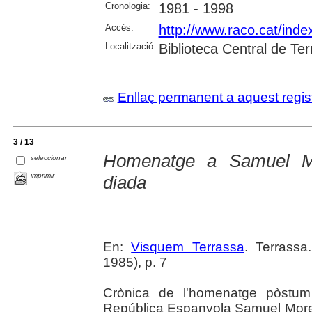
Cronologia:
1981 - 1998
Accés:
http://www.raco.cat/ind
Localització:
Biblioteca Central de Te
Enllaç permanent a aquest regis
3 / 13
Homenatge a Samuel M
seleccionar
imprimir
diada
En:
Visquem Terrassa
. Terrassa
1985), p. 7
Crònica de l'homenatge pòstum 
República Espanyola Samuel Morera