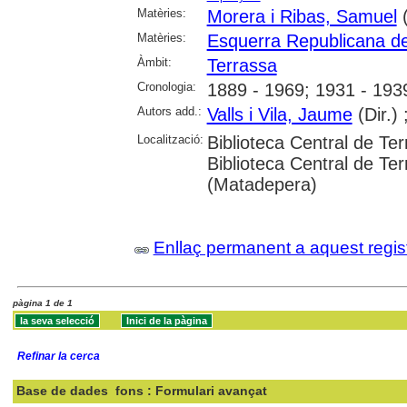
Matèries:
Morera i Ribas, Samuel
(
Matèries:
Esquerra Republicana d
Àmbit:
Terrassa
Cronologia:
1889 - 1969; 1931 - 193
Autors add.:
Valls i Vila, Jaume
(Dir.) 
Localització:
Biblioteca Central de Ter
Biblioteca Central de Te
(Matadepera)
Enllaç permanent a aquest regis
pàgina 1 de 1
Refinar la cerca
Base de dades
fons : Formulari avançat