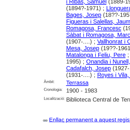
i Ribas, Samuel
(1889-1
(1894?-1971) ;
Llonguer
Bages, Josep
(18??-195
Figueras i Salellas, Jau
Romagosa, Francesc
(1
Sàbat i Romagosa, Marce
(1907-....) ;
Vallhonrat i 
Mesa, Josep
(19??-1961
Matalonga i Feliu, Pere
1995) ;
Onandia i Nunell
Cadafalch, Josep
(1927-.
(1931-....) ;
Royes i Vila
Àmbit:
Terrassa
Cronologia:
1900 - 1983
Localització:
Biblioteca Central de Te
Enllaç permanent a aquest regis