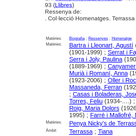
93 (
Llibres
)
Ressenya de:
. Col·lecció Homenatges. Terrassa
Matèries:
Biografia
;
Ressenyes
;
Homenatge
Matèries:
Bartra i Lleonart, Agustí
(1901-1999) ;
Serrat i F
Serra i Joly, Paulina
(190
(1889-1969) ;
Canyamere
Murià i Romaní, Anna
(1
(1923-2006) ;
Oller i Ro
Massaneda, Ferran
(1929
;
Casas i Boladeras, Jos
Torres, Feliu
(1934-....) 
Roig, Maria Dolors
(1926-
1995) ;
Farré i Mallofré,
Matèries:
Penya Nicky's de Terras
Àmbit:
Terrassa
;
Tiana