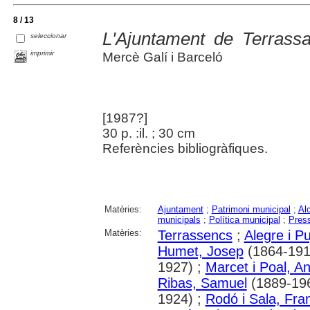
8 / 13
L'Ajuntament de Terrass
seleccionar
imprimir
Mercè Galí i Barceló
[1987?]
30 p. :il. ; 30 cm
Referències bibliogràfiques.
Matèries:
Ajuntament
;
Patrimoni municipal
;
Al
municipals
;
Política municipal
;
Pres
Matèries:
Terrassencs
;
Alegre i Pu
Humet, Josep
(1864-191
1927) ;
Marcet i Poal, An
Ribas, Samuel
(1889-19
1924) ;
Rodó i Sala, Fra