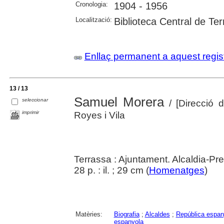
Cronologia:
1904 - 1956
Localització:
Biblioteca Central de Te
Enllaç permanent a aquest regis
13 / 13
Samuel Morera
seleccionar
/ [Direcció 
imprimir
Royes i Vila
Terrassa : Ajuntament. Alcaldia-Pr
28 p. : il. ; 29 cm (
Homenatges
)
Matèries:
Biografia
;
Alcaldes
;
República espany
espanyola