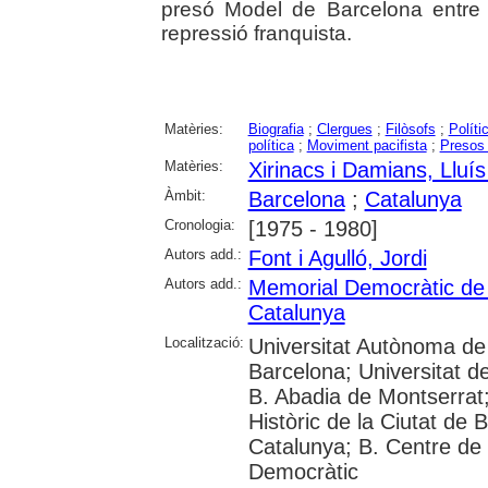
presó Model de Barcelona entre
repressió franquista.
Matèries:
Biografia
;
Clergues
;
Filòsofs
;
Políti
política
;
Moviment pacifista
;
Presos 
Matèries:
Xirinacs i Damians, Lluí
Àmbit:
Barcelona
;
Catalunya
Cronologia:
[1975 - 1980]
Autors add.:
Font i Agulló, Jordi
Autors add.:
Memorial Democràtic de
Catalunya
Localització:
Universitat Autònoma de 
Barcelona; Universitat d
B. Abadia de Montserrat; U
Històric de la Ciutat de 
Catalunya; B. Centre de
Democràtic