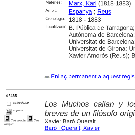
Matèries:
Marx, Karl
(1818-1883)
Àmbit:
Espanya
;
Reus
Cronologia:
1818 - 1883
Localització:
B. Pública de Tarragona;
Autònoma de Barcelona; 
Universitat de Barcelona
Universitat de Girona; Uni
Xavier Amorós (Reus); B.
Enllaç permanent a aquest regis
4 / 485
Los Muchos callan y los
seleccionar
imprimir
breves de un filósofo ori
Xavier Baró Queralt
Text complet
Text
complet
Baró i Queralt, Xavier