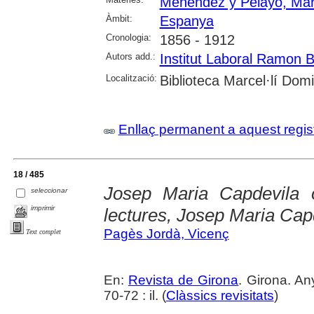
Menéndez y Pelayo, Mar
Àmbit:
Espanya
Cronologia:
1856 - 1912
Autors add.:
Institut Laboral Ramon 
Localització:
Biblioteca Marcel·lí Dom
Enllaç permanent a aquest regis
18 / 485
Josep Maria Capdevila o 
seleccionar
imprimir
lectures, Josep Maria Cap
Pagès Jordà, Vicenç
Text complet
En:
Revista de Girona
. Girona. An
70-72 : il. (
Clàssics revisitats
)