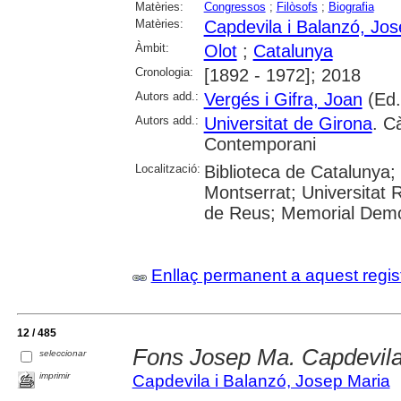
Matèries:
Congressos
;
Filòsofs
;
Biografia
Matèries:
Capdevila i Balanzó, Jo
Àmbit:
Olot
;
Catalunya
Cronologia:
[1892 - 1972]; 2018
Autors add.:
Vergés i Gifra, Joan
(Ed.
Autors add.:
Universitat de Girona
. C
Contemporani
Localització:
Biblioteca de Catalunya;
Montserrat; Universitat R
de Reus; Memorial Democ
Enllaç permanent a aquest regis
12 / 485
Fons Josep Ma. Capdevila
seleccionar
imprimir
Capdevila i Balanzó, Josep Maria