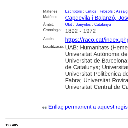
Matèries:
Escriptors
;
Crítics
;
Filòsofs
;
Assaig
Matèries:
Capdevila i Balanzó, Jo
Àmbit:
Olot
;
Banyoles
;
Catalunya
Cronologia:
1892 - 1972
Accés:
https://raco.cat/index.p
Localització:
UAB: Humanitats (Hemer
Universitat Autònoma de
Universitat de Barcelona;
de Catalunya; Universitat
Universitat Politècnica 
Fabra; Universitat Rovira 
Universitat Central de C
Enllaç permanent a aquest regis
19 / 485