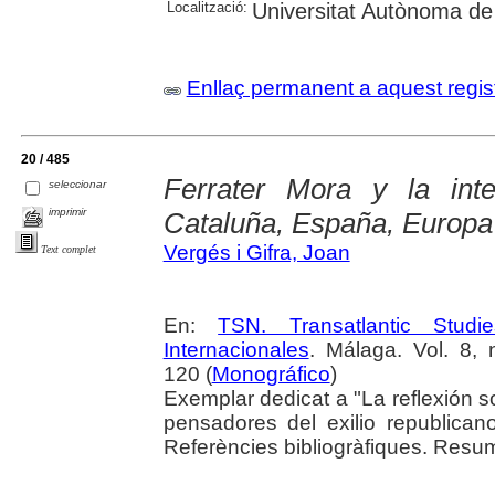
Localització:
Universitat Autònoma de
Enllaç permanent a aquest regis
20 / 485
Ferrater Mora y la int
seleccionar
imprimir
Cataluña, España, Europa
Vergés i Gifra, Joan
Text complet
En:
TSN. Transatlantic Stud
Internacionales
. Málaga. Vol. 8,
120 (
Monográfico
)
Exemplar dedicat a "La reflexión 
pensadores del exilio republica
Referències bibliogràfiques. Resums 