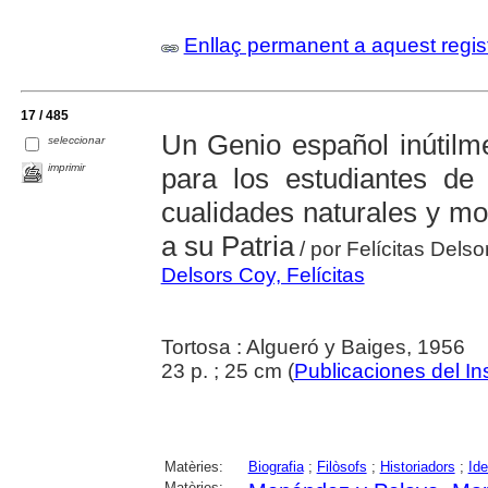
Enllaç permanent a aquest regis
17 / 485
Un Genio español inútilm
seleccionar
imprimir
para los estudiantes d
cualidades naturales y mo
a su Patria
/ por Felícitas Dels
Delsors Coy, Felícitas
Tortosa : Algueró y Baiges, 1956
23 p. ; 25 cm (
Publicaciones del In
Matèries:
Biografia
;
Filòsofs
;
Historiadors
;
Ide
Matèries: