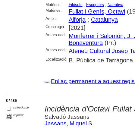
Matèries:
Filòsofs
;
Escriptors
;
Narrativa
Matèries:
Fullat i Genís, Octavi
(19
Àmbit:
Alforja
;
Catalunya
Cronologia:
[2021]
Autors add.:
Monferrer i Salomón, J.
Bonaventura
(Pr.)
Autors add.:
Ateneu Cultural Josep Ta
Localització:
B. Pública de Tarragona
Enllaç permanent a aquest regis
8 / 485
Incidència d'Octavi Fullat 
seleccionar
imprimir
Salvadó Jassans
Jassans, Miquel S.