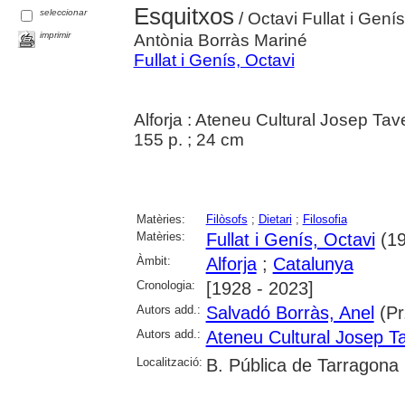
Esquitxos
seleccionar
/ Octavi Fullat i Gení
imprimir
Antònia Borràs Mariné
Fullat i Genís, Octavi
Alforja : Ateneu Cultural Josep Ta
155 p. ; 24 cm
Matèries:
Filòsofs
;
Dietari
;
Filosofia
Matèries:
Fullat i Genís, Octavi
(19
Àmbit:
Alforja
;
Catalunya
Cronologia:
[1928 - 2023]
Autors add.:
Salvadó Borràs, Anel
(Pr
Autors add.:
Ateneu Cultural Josep Ta
Localització:
B. Pública de Tarragona