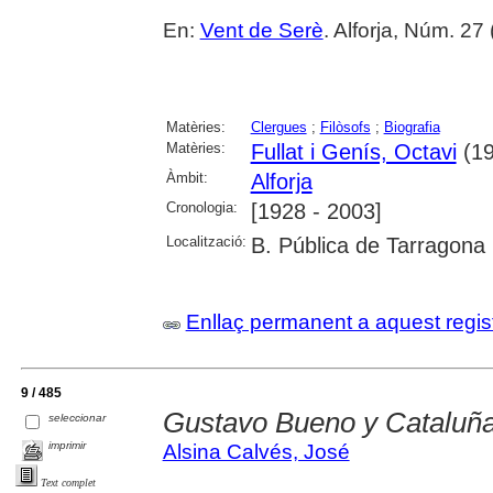
En:
Vent de Serè
. Alforja, Núm. 27 
Matèries:
Clergues
;
Filòsofs
;
Biografia
Matèries:
Fullat i Genís, Octavi
(19
Àmbit:
Alforja
Cronologia:
[1928 - 2003]
Localització:
B. Pública de Tarragona
Enllaç permanent a aquest regis
9 / 485
Gustavo Bueno y Cataluñ
seleccionar
imprimir
Alsina Calvés, José
Text complet