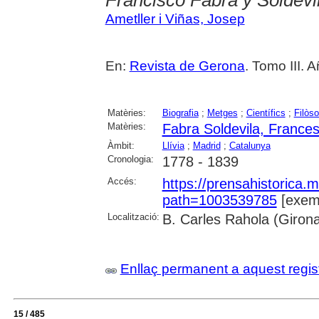
Ametller i Viñas, Josep
En:
Revista de Gerona
. Tomo III. 
Matèries:
Biografia
;
Metges
;
Científics
;
Filòso
Matèries:
Fabra Soldevila, France
Àmbit:
Llívia
;
Madrid
;
Catalunya
Cronologia:
1778 - 1839
Accés:
https://prensahistorica
path=1003539785
[exemp
Localització:
B. Carles Rahola (Giron
Enllaç permanent a aquest regis
15 / 485