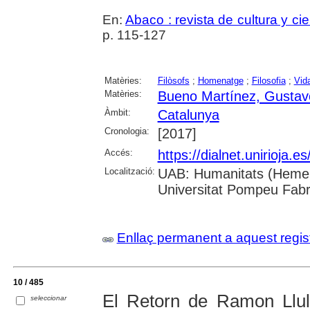
En:
Abaco : revista de cultura y ci
p. 115-127
Matèries:
Filòsofs
;
Homenatge
;
Filosofia
;
Vida
Matèries:
Bueno Martínez, Gustav
Àmbit:
Catalunya
Cronologia:
[2017]
Accés:
https://dialnet.unirioja.
Localització:
UAB: Humanitats (Hemero
Universitat Pompeu Fab
Enllaç permanent a aquest regis
10 / 485
El Retorn de Ramon Llull
seleccionar