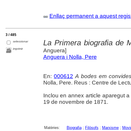
Enllaç permanent a aquest regis
3 / 485
La Primera biografia de M
seleccionar
imprimir
Anguera]
Anguera i Nolla, Pere
En:
000612
A bodes em convides :
Nolla, Pere. Reus : Centre de Lect
Inclou en annex article aparegut a
19 de novembre de 1871.
Matèries:
Biografia
;
Filòsofs
;
Marxisme
;
Movi