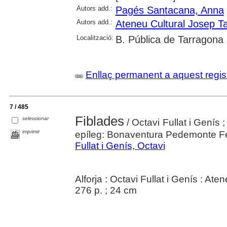
Autors add.:
Pagés Santacana, Anna
Autors add.:
Ateneu Cultural Josep Ta
Localització:
B. Pública de Tarragona
Enllaç permanent a aquest regis
7 / 485
Fiblades
seleccionar
/ Octavi Fullat i Genís 
imprimir
epíleg: Bonaventura Pedemonte F
Fullat i Genís, Octavi
Alforja : Octavi Fullat i Genís : A
276 p. ; 24 cm