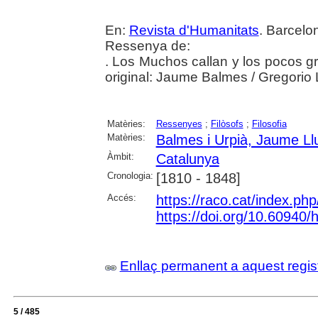
En:
Revista d'Humanitats
. Barcelo
Ressenya de:
. Los Muchos callan y los pocos gr
original: Jaume Balmes / Gregorio
Matèries:
Ressenyes
;
Filòsofs
;
Filosofia
Matèries:
Balmes i Urpià, Jaume Ll
Àmbit:
Catalunya
Cronologia:
[1810 - 1848]
Accés:
https://raco.cat/index.ph
https://doi.org/10.60940
Enllaç permanent a aquest regis
5 / 485