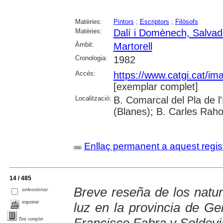
Matèries:
Pintors
;
Escriptors
;
Filòsofs
Matèries:
Dalí i Domènech, Salvad
Àmbit:
Martorell
Cronologia:
1982
Accés:
https://www.catgi.cat/i
[exemplar complet]
Localització:
B. Comarcal del Pla de 
(Blanes); B. Carles Raho
Enllaç permanent a aquest regis
14 / 485
Breve reseña de los natur
seleccionar
imprimir
luz en la provincia de Ge
Francisco Fabra y Soldevi
Text complet