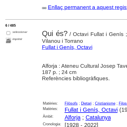
Enllaç permanent a aquest regis
6 / 485
Qui és?
seleccionar
/ Octavi Fullat i Genís
imprimir
Vilanou i Torrano
Fullat i Genís, Octavi
Alforja : Ateneu Cultural Josep Ta
187 p. ; 24 cm
Referències bibliogràfiques.
Matèries:
Filòsofs
;
Dietari
;
Cristianisme
;
Filos
Matèries:
Fullat i Genís, Octavi
(19
Àmbit:
Alforja
;
Catalunya
Cronologia:
[1928 - 2022]