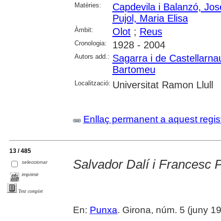
Matèries:
Capdevila i Balanzó, Jo
Pujol, Maria Elisa
Àmbit:
Olot
;
Reus
Cronologia:
1928 - 2004
Autors add.:
Sagarra i de Castellarna
Bartomeu
Localització:
Universitat Ramon Llull
Enllaç permanent a aquest regis
13 / 485
Salvador Dalí i Francesc P
seleccionar
imprimir
Text complet
En:
Punxa
. Girona, núm. 5 (juny 198