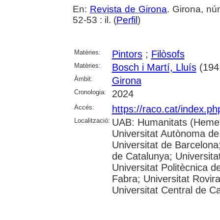
En:
Revista de Girona
. Girona, n
52-53 : il. (
Perfil
)
Matèries:
Pintors
;
Filòsofs
Matèries:
Bosch i Martí, Lluís
(1941
Àmbit:
Girona
Cronologia:
2024
Accés:
https://raco.cat/index.p
Localització:
UAB: Humanitats (Hemer
Universitat Autònoma de
Universitat de Barcelona;
de Catalunya; Universitat
Universitat Politècnica 
Fabra; Universitat Rovira 
Universitat Central de C