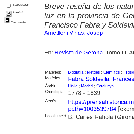
Breve reseña de los natur
seleccionar
imprimir
luz en la provincia de Ge
Francisco Fabra y Soldevi
Text complet
Ametller i Viñas, Josep
En:
Revista de Gerona
. Tomo III. 
Matèries:
Biografia
;
Metges
;
Científics
;
Filòso
Matèries:
Fabra Soldevila, France
Àmbit:
Llívia
;
Madrid
;
Catalunya
Cronologia:
1778 - 1839
Accés:
https://prensahistorica
path=1003539784
[exemp
Localització:
B. Carles Rahola (Giron