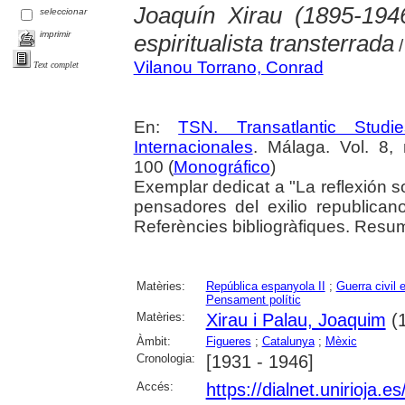
Joaquín Xirau (1895-194
seleccionar
imprimir
espiritualista transterrada
/
Vilanou Torrano, Conrad
Text complet
En:
TSN. Transatlantic Stud
Internacionales
. Málaga. Vol. 8,
100 (
Monográfico
)
Exemplar dedicat a "La reflexión 
pensadores del exilio republica
Referències bibliogràfiques. Resums 
Matèries:
República espanyola II
;
Guerra civil 
Pensament polític
Matèries:
Xirau i Palau, Joaquim
(1
Àmbit:
Figueres
;
Catalunya
;
Mèxic
Cronologia:
[1931 - 1946]
Accés:
https://dialnet.unirioja.