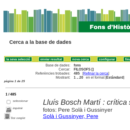
Cerca a la base de dades
Base de dades:
fons
Cercar:
FILOSOFS []
Referències trobades:
485
[
Refinar la cerca
]
Mostrant:
1 .. 20
en el format [
Estàndard
]
pàgina 1 de 25
1 / 485
Lluís Bosch Martí : crítica s
seleccionar
imprimir
fotos: Pere Solà i Gussinyer
Solà i Gussinyer, Pere
Text complet