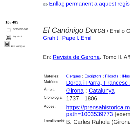
Enllaç permanent a aquest regis
16 / 485
El Canónigo Dorca
seleccionar
/ Emilio G
imprimir
Grahit i Papell, Emili
Text complet
En:
Revista de Gerona
. Tomo II. A
Matèries:
Clergues
;
Escriptors
;
Filòsofs
;
Il·lu
Matèries:
Dorca i Parra, Francesc 
Àmbit:
Girona
;
Catalunya
Cronologia:
1737 - 1806
Accés:
https://prensahistorica
path=1003539773
[exemp
Localització:
B. Carles Rahola (Giron