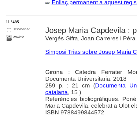
Enllaç permanent a aquest regis
11 / 485
Josep Maria Capdevila : per
seleccionar
imprimir
Vergés Gifra, Joan Carreres i Péra 
Simposi Trias sobre Josep Maria C
Girona : Càtedra Ferrater M
Documenta Universitaria, 2018
259 p. ; 21 cm (
Documenta Univ
catalana
, 15 )
Referències bibliogràfiques. Pon
Maria Capdevila, celebrat a Olot e
ISBN 9788499844572