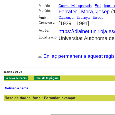
Matèries:
Guerra civil espanyola
;
Exili
;
Intel·le
Matèries:
Ferrater i Mora, Josep
(1
Àmbit:
Catalunya
;
Espanya
;
Europa
Cronologia:
[1939 - 1991]
Accés:
https://dialnet.unirioja.
Localització:
Universitat Autònoma de
Enllaç permanent a aquest regis
pàgina 1 de 25
Refinar la cerca
Base de dades
fons : Formulari avançat
Cercar: