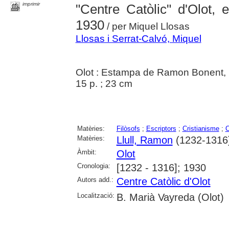
imprimir
"Centre Catòlic" d'Olot, e
1930
/ per Miquel Llosas
Llosas i Serrat-Calvó, Miquel
Olot : Estampa de Ramon Bonent,
15 p. ; 23 cm
Matèries:
Filòsofs
;
Escriptors
;
Cristianisme
;
C
Matèries:
Llull, Ramon
(1232-1316
Àmbit:
Olot
Cronologia:
[1232 - 1316]; 1930
Autors add.:
Centre Catòlic d'Olot
Localització:
B. Marià Vayreda (Olot)