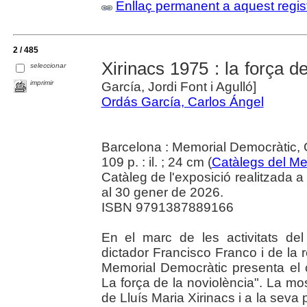
Enllaç permanent a aquest regis
2 / 485
Xirinacs 1975 : la força d
seleccionar
imprimir
García, Jordi Font i Agulló]
Ordás García, Carlos Ángel
Barcelona : Memorial Democràtic, 
109 p. : il. ; 24 cm (
Catàlegs del Me
Catàleg de l'exposició realitzada
al 30 gener de 2026.
ISBN 9791387889166
En el marc de les activitats del
dictador Francisco Franco i de la re
Memorial Democràtic presenta el c
La força de la noviolència". La mos
de Lluís Maria Xirinacs i a la seva