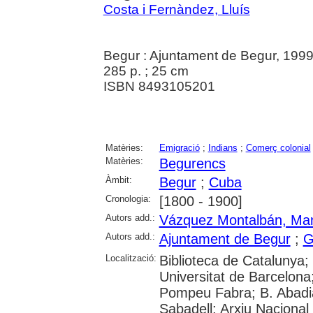
Costa i Fernàndez, Lluís
Begur : Ajuntament de Begur, 199
285 p. ; 25 cm
ISBN 8493105201
Matèries:
Emigració
;
Indians
;
Comerç colonial
Matèries:
Begurencs
Àmbit:
Begur
;
Cuba
Cronologia:
[1800 - 1900]
Autors add.:
Vázquez Montalbán, Ma
Autors add.:
Ajuntament de Begur
;
G
Localització:
Biblioteca de Catalunya;
Universitat de Barcelona;
Pompeu Fabra; B. Abadia
Sabadell; Arxiu Nacional