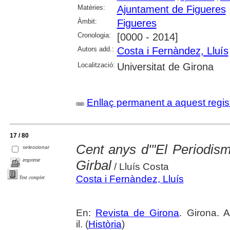
Matèries:
Ajuntament de Figueres
Àmbit:
Figueres
Cronologia:
[0000 - 2014]
Autors add.:
Costa i Fernàndez, Lluís
Localització:
Universitat de Girona
Enllaç permanent a aquest regis
17 / 80
Cent anys d'"El Periodis
seleccionar
imprimir
Girbal
/ Lluís Costa
Costa i Fernàndez, Lluís
Text complet
En:
Revista de Girona
. Girona. 
il. (
Història
)