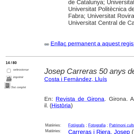
de Catalunya; Universitat
Universitat Politècnica 
Fabra; Universitat Rovira 
Universitat Central de C
Enllaç permanent a aquest regis
14 / 80
Josep Carreras 50 anys d
seleccionar
imprimir
Costa i Fernàndez, Lluís
Text complet
En:
Revista de Girona
. Girona. 
il. (
Història
)
Matèries:
Fotògrafs
;
Fotografia
;
Patrimoni cult
Matèries:
Carreras i Riera, Josep
(