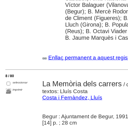
Víctor Balaguer (Vilanova
(Begur); B. Mercè Rodore
de Climent (Figueres); B
Lluch (Girona); B. Popul
(Reus); B. Octavi Viader 
B. Jaume Marquès i Casa
Enllaç permanent a aquest regis
8 / 80
La Memòria dels carrers
seleccionar
/ 
imprimir
textos: Lluís Costa
Costa i Fernàndez, Lluís
Begur : Ajuntament de Begur, 199
[14] p. ; 28 cm