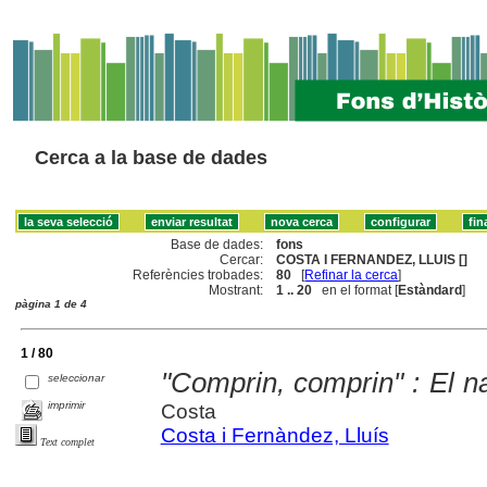
Cerca a la base de dades
Base de dades:
fons
Cercar:
COSTA I FERNANDEZ, LLUIS []
Referències trobades:
80
[
Refinar la cerca
]
Mostrant:
1 .. 20
en el format [
Estàndard
]
pàgina 1 de 4
1 / 80
"Comprin, comprin" : El na
seleccionar
imprimir
Costa
Costa i Fernàndez, Lluís
Text complet