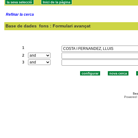
Refinar la cerca
Base de dades
fons : Formulari avançat
Cercar:
1
2
3
Sea
Powered