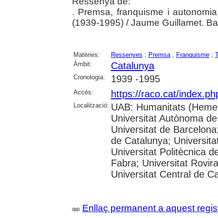
Ressenya de:
. Premsa, franquisme i autonomia 
(1939-1995) / Jaume Guillamet. Bar
Matèries:
Ressenyes
;
Premsa
;
Franquisme
;
T
Àmbit:
Catalunya
Cronologia:
1939 -1995
Accés:
https://raco.cat/index.p
Localització:
UAB: Humanitats (Hemer
Universitat Autònoma de
Universitat de Barcelona;
de Catalunya; Universitat
Universitat Politècnica 
Fabra; Universitat Rovira 
Universitat Central de C
Enllaç permanent a aquest regis