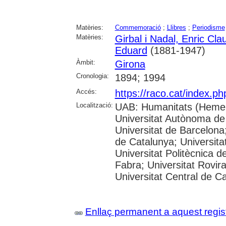
Matèries:
Commemoració
;
Llibres
;
Periodisme
Matèries:
Girbal i Nadal, Enric Cla
Eduard
(1881-1947)
Àmbit:
Girona
Cronologia:
1894; 1994
Accés:
https://raco.cat/index.p
Localització:
UAB: Humanitats (Hemer
Universitat Autònoma de
Universitat de Barcelona;
de Catalunya; Universitat
Universitat Politècnica 
Fabra; Universitat Rovira 
Universitat Central de C
Enllaç permanent a aquest regis