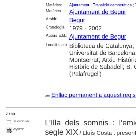
Matèries:
Ajuntament
;
Transició democràtica
;
Matèries:
Ajuntament de Begur
Àmbit:
Begur
Cronologia:
1979 - 2002
Autors add.:
Ajuntament de Begur
Localització:
Biblioteca de Catalunya;
Universitat de Barcelona
Montserrat; Arxiu Històri
Històric de Sabadell; B.
(Palafrugell)
Enllaç permanent a aquest regis
7 / 80
L'Illa dels somnis : l'e
seleccionar
imprimir
segle XIX
/ Lluís Costa ; prese