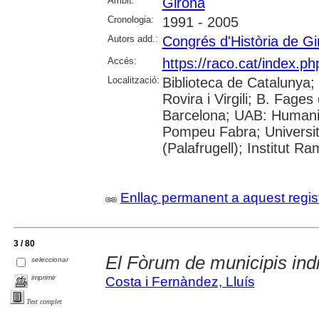
Àmbit:
Girona
Cronologia:
1991 - 2005
Autors add.:
Congrés d'Història de Gi
Accés:
https://raco.cat/index.p
Localització:
Biblioteca de Catalunya; 
Rovira i Virgili; B. Fage
Barcelona; UAB: Humanit
Pompeu Fabra; Universita
(Palafrugell); Institut 
Enllaç permanent a aquest regis
3 / 80
El Fòrum de municipis ind
seleccionar
imprimir
Costa i Fernàndez, Lluís
Text complet