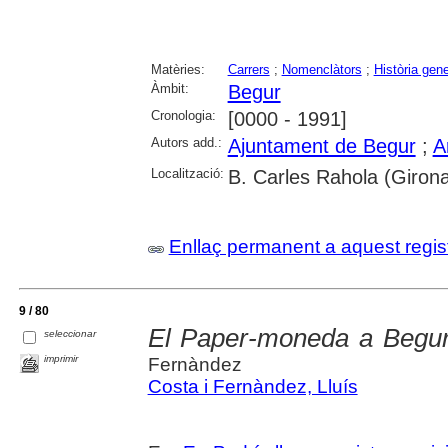
Matèries:
Carrers
;
Nomenclàtors
;
Història gene
Àmbit:
Begur
Cronologia:
[0000 - 1991]
Autors add.:
Ajuntament de Begur
;
A
Localització:
B. Carles Rahola (Giron
Enllaç permanent a aquest regis
9 / 80
El Paper-moneda a Begur 
seleccionar
imprimir
Fernàndez
Costa i Fernàndez, Lluís