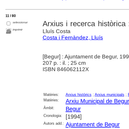
11 / 80
Arxius i recerca històrica
seleccionar
imprimir
Lluís Costa
Costa i Fernàndez, Lluís
[Begur] : Ajuntament de Begur, 19
207 p. : il. ; 25 cm
ISBN 846062112X
Matèries:
Arxius històrics
;
Arxius municipals
;
Matèries:
Arxiu Municipal de Begu
Àmbit:
Begur
Cronologia:
[1994]
Autors add.:
Ajuntament de Begur