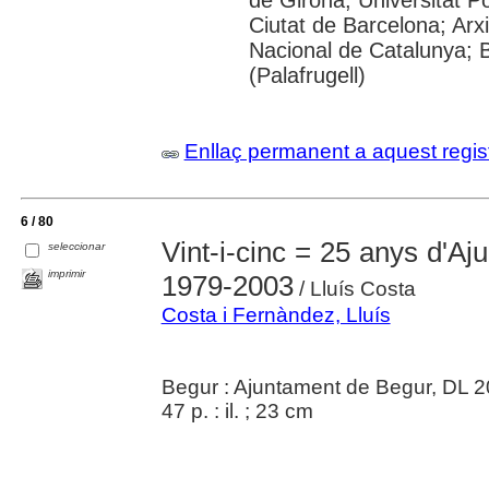
de Girona; Universitat P
Ciutat de Barcelona; Arxi
Nacional de Catalunya; B
(Palafrugell)
Enllaç permanent a aquest regis
6 / 80
Vint-i-cinc = 25 anys d'A
seleccionar
imprimir
1979-2003
/ Lluís Costa
Costa i Fernàndez, Lluís
Begur : Ajuntament de Begur, DL 
47 p. : il. ; 23 cm