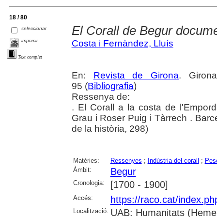
18 / 80
El Corall de Begur docume
seleccionar
imprimir
Costa i Fernàndez, Lluís
Text complet
En:
Revista de Girona
. Giron
95 (
Bibliografia
)
Ressenya de:
. El Corall a la costa de l'Empor
Grau i Roser Puig i Tàrrech . Bar
de la història, 298)
Matèries:
Ressenyes
;
Indústria del corall
;
Pes
Àmbit:
Begur
Cronologia:
[1700 - 1900]
Accés:
https://raco.cat/index.p
Localització:
UAB: Humanitats (Hemer