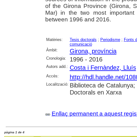
of the Girona Province (Girona, Sa
Mar) in the two most important
between 1996 and 2016.
Matèries:
Tesis doctorals
;
Periodisme
;
Fonts d
comunicació
Àmbit:
Girona, província
Cronologia:
1996 - 2016
Autors add.:
Costa i Fernàndez, Lluís
Accés:
http://hdl.handle.net/10
Localització:
Biblioteca de Catalunya;
Doctorals en Xarxa
Enllaç permanent a aquest regis
pàgina 1 de 4