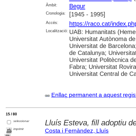
Àmbit:
Begur
Cronologia:
[1945 - 1995]
Accés:
https://raco.cat/index.p
Localització:
UAB: Humanitats (Hemer
Universitat Autònoma de
Universitat de Barcelona;
de Catalunya; Universitat
Universitat Politècnica 
Fabra; Universitat Rovira 
Universitat Central de C
Enllaç permanent a aquest regis
15 / 80
Lluís Esteva, fill adoptiu 
seleccionar
imprimir
Costa i Fernàndez, Lluís