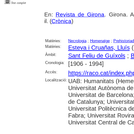
Text complet
En:
Revista de Girona
. Girona. 
il. (
Crònica
)
Matèries:
Necrologia
;
Homenatge
;
Prehistoria
Matèries:
Esteva i Cruañas, Lluís
(
Àmbit:
Sant Feliu de Guíxols
;
B
Cronologia:
[1906 - 1994]
Accés:
https://raco.cat/index.p
Localització:
UAB: Humanitats (Hemer
Universitat Autònoma de
Universitat de Barcelona;
de Catalunya; Universitat
Universitat Politècnica 
Fabra; Universitat Rovira 
Universitat Central de C