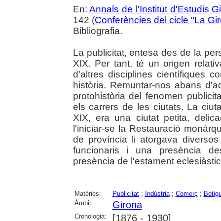
En:
Annals de l'Institut d'Estudis G
142 (
Conferències del cicle "La Gir
Bibliografia.
La publicitat, entesa des de la per
XIX. Per tant, té un origen rela
d'altres disciplines científiques c
història. Remuntar-nos abans d'aq
protohistòria del fenomen publicita
els carrers de les ciutats. La ciut
XIX, era una ciutat petita, delica
l'iniciar-se la Restauració monàrqu
de província li atorgava diverso
funcionaris i una presència de
presència de l'estament eclesiàstic
Matèries:
Publicitat
;
Indústria
;
Comerç
;
Botig
Àmbit:
Girona
Cronologia:
[1876 - 1930]