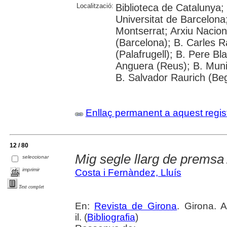
Localització:
Biblioteca de Catalunya;
Universitat de Barcelona
Montserrat; Arxiu Nacion
(Barcelona); B. Carles R
(Palafrugell); B. Pere Bl
Anguera (Reus); B. Muni
B. Salvador Raurich (Be
Enllaç permanent a aquest regis
12 / 80
Mig segle llarg de premsa
seleccionar
imprimir
Costa i Fernàndez, Lluís
Text complet
En:
Revista de Girona
. Girona. 
il. (
Bibliografia
)