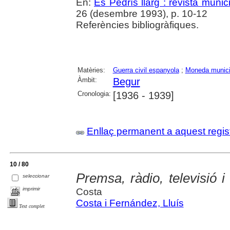
En:
Es Pedrís llarg : revista munici
26 (desembre 1993), p. 10-12
Referències bibliogràfiques.
Matèries:
Guerra civil espanyola
;
Moneda munici
Àmbit:
Begur
Cronologia:
[1936 - 1939]
Enllaç permanent a aquest regis
10 / 80
Premsa, ràdio, televisió i
seleccionar
imprimir
Costa
Costa i Fernández, Lluís
Text complet