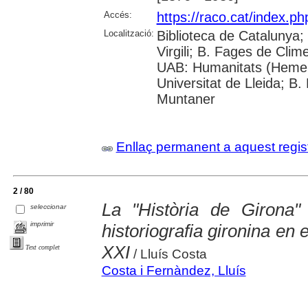
Accés:
https://raco.cat/index.p
Localització:
Biblioteca de Catalunya; 
Virgili; B. Fages de Clim
UAB: Humanitats (Hemer
Universitat de Lleida; B.
Muntaner
Enllaç permanent a aquest regis
2 / 80
La "Història de Girona"
seleccionar
imprimir
historiografia gironina en e
XXI
Text complet
/ Lluís Costa
Costa i Fernàndez, Lluís