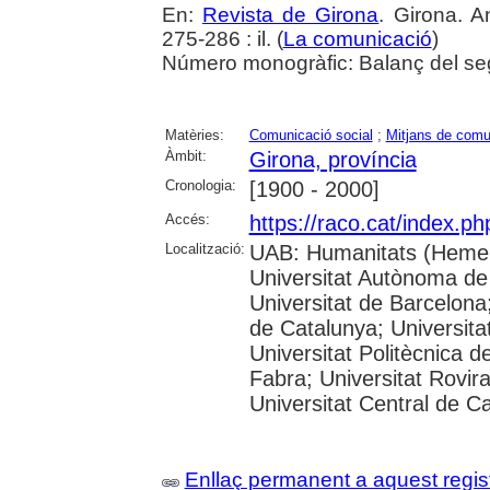
En:
Revista de Girona
. Girona. A
275-286 : il. (
La comunicació
)
Número monogràfic: Balanç del se
Matèries:
Comunicació social
;
Mitjans de comu
Àmbit:
Girona, província
Cronologia:
[1900 - 2000]
Accés:
https://raco.cat/index.p
Localització:
UAB: Humanitats (Hemer
Universitat Autònoma de
Universitat de Barcelona;
de Catalunya; Universitat
Universitat Politècnica 
Fabra; Universitat Rovira 
Universitat Central de C
Enllaç permanent a aquest regis