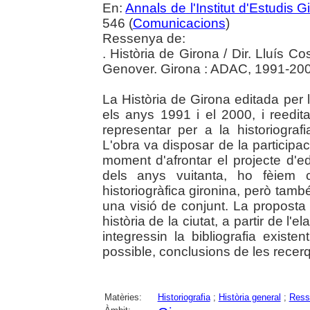
En:
Annals de l'Institut d'Estudis G
546 (
Comunicacions
)
Ressenya de:
. Història de Girona / Dir. Lluís C
Genover. Girona : ADAC, 1991-20
La Història de Girona editada per 
els anys 1991 i el 2000, i reedi
representar per a la historiograf
L'obra va disposar de la participac
moment d'afrontar el projecte d'ed
dels anys vuitanta, ho fèiem c
historiogràfica gironina, però ta
una visió de conjunt. La proposta 
història de la ciutat, a partir de l'
integressin la bibliografia exist
possible, conclusions de les recer
Matèries:
Historiografia
;
Història general
;
Ress