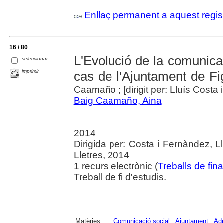
Enllaç permanent a aquest regis
16 / 80
L'Evolució de la comunicac
seleccionar
imprimir
cas de l'Ajuntament de Fi
Caamaño ; [dirigit per: Lluís Costa
Baig Caamaño, Aina
2014
Dirigida per: Costa i Fernàndez, Ll
Lletres, 2014
1 recurs electrònic (
Treballs de fin
Treball de fi d'estudis.
Matèries:
Comunicació social
;
Ajuntament
;
Adm