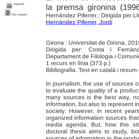
imprimir
la premsa gironina (199
Hernández Piferrer ; Dirigida per L
Text complet
Hernández Piferrer, Jordi
Girona : Universitat de Girona, 201
Dirigida per: Costa i Fernànd
Departament de Filologia i Comuni
1 recurs en línia (373 p.)
Bibliografia. Text en català i resum 
In journalism, the use of sources of
to evaluate the quality of a prod
many sources is the best way, not
information, but also to represent i
society. However, in recent year
organized information sources that
media agenda. But, how this situ
doctoral thesis aims to study, bo
sources of information in the produ