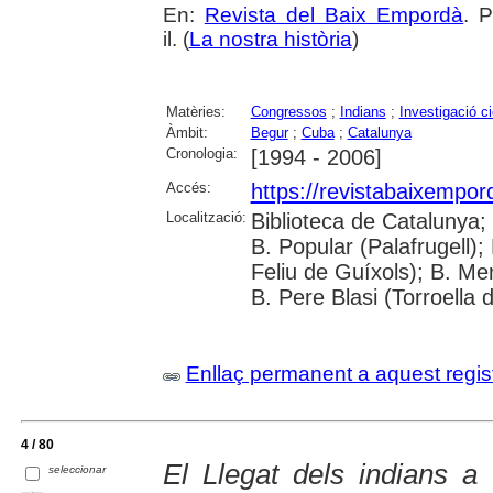
En:
Revista del Baix Empordà
. 
il. (
La nostra història
)
Matèries:
Congressos
;
Indians
;
Investigació ci
Àmbit:
Begur
;
Cuba
;
Catalunya
Cronologia:
[1994 - 2006]
Accés:
https://revistabaixempo
Localització:
Biblioteca de Catalunya;
B. Popular (Palafrugell);
Feliu de Guíxols); B. Me
B. Pere Blasi (Torroella 
Enllaç permanent a aquest regis
4 / 80
El Llegat dels indians a
seleccionar