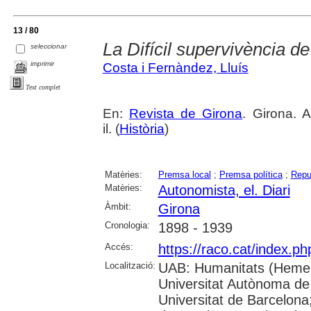
13 / 80
La Difícil supervivència d
seleccionar
imprimir
Costa i Fernàndez, Lluís
Text complet
En:
Revista de Girona
. Girona. 
il. (
Història
)
Matèries:
Premsa local
;
Premsa política
;
Repu
Matèries:
Autonomista, el. Diari
Àmbit:
Girona
Cronologia:
1898 - 1939
Accés:
https://raco.cat/index.p
Localització:
UAB: Humanitats (Hemer
Universitat Autònoma de
Universitat de Barcelona;