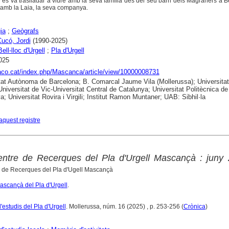
es va traslladar a viure amb la seva família des del seu barri dels Magraners a Be
cs amb la Laia, la seva companya.
ia
;
Geògrafs
ucó, Jordi
(1990-2025)
Bell-lloc d'Urgell
;
Pla d'Urgell
025
raco.cat/index.php/Mascanca/article/view/10000008731
tat Autònoma de Barcelona; B. Comarcal Jaume Vila (Mollerussa); Universitat
Universitat de Vic-Universitat Central de Catalunya; Universitat Politècnica de
a; Universitat Rovira i Virgili; Institut Ramon Muntaner; UAB: Sibhil·la
aquest registre
Centre de Recerques del Pla d'Urgell Mascançà : juny
e de Recerques del Pla d'Ugell Mascançà
scançà del Pla d'Urgell
.
'estudis del Pla d'Urgell
. Mollerussa, núm. 16 (2025) , p. 253-256 (
Crònica
)