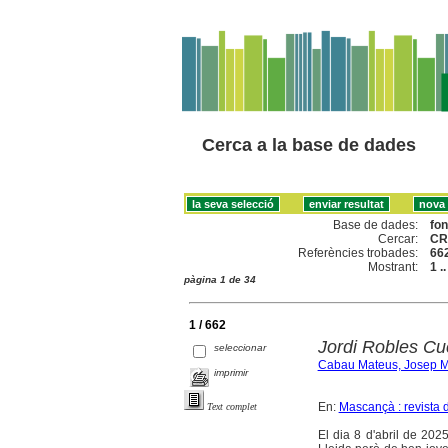
Cerca a la base de dades
Base de dades:
fo
Cercar:
CR
Referències trobades:
66
Mostrant:
1 .
pàgina 1 de 34
1 / 662
Jordi Robles Cu
seleccionar
Cabau Mateus, Josep M
imprimir
En:
Mascançà : revista d
Text complet
El dia 8 d'abril de 202