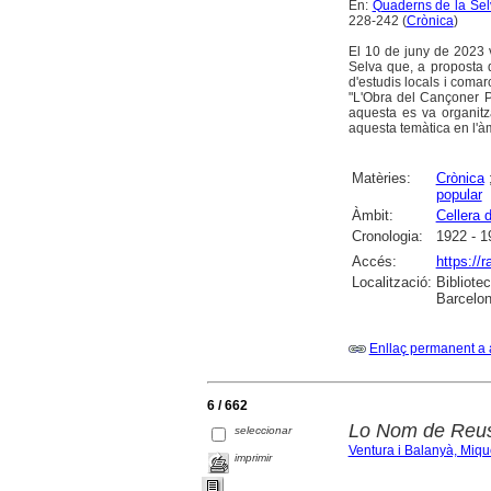
En:
Quaderns de la Selv
228-242 (
Crònica
)
El 10 de juny de 2023 va
Selva que, a proposta 
d'estudis locals i comar
"L'Obra del Cançoner Po
aquesta es va organitz
aquesta temàtica en l'àm
Matèries:
Crònica
popular
Àmbit:
Cellera d
Cronologia:
1922 - 1
Accés:
https://
Localització:
Bibliote
Barcelon
Enllaç permanent a 
6 / 662
Lo Nom de Reus 
seleccionar
Ventura i Balanyà, Miqu
imprimir