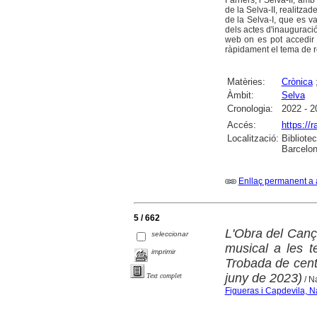
Farners, i Selva-II, am
de la Selva-II, realitza
de la Selva-I, que es v
dels actes d'inauguració 
web on es pot accedir a
ràpidament el tema de r
Matèries:
Crònica
Àmbit:
Selva
Cronologia:
2022 - 2
Accés:
https://
Localització:
Bibliote
Barcelon
Enllaç permanent a 
5 / 662
L'Obra del Canç
seleccionar
musical a les t
imprimir
Trobada de centr
juny de 2023)
Text complet
/ N
Figueras i Capdevila, N