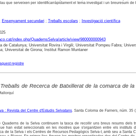
clau que serveixen per identificarràpidament el tema investigat i un breuresum de 
;
Ensenyament secundari
;
Treballs escolars
;
Investigació científica
025
raco.cat/index.php/QuadernsSelva/article/view/980000000943
ca de Catalunya; Universitat Rovira i Virgili; Universitat Pompeu Fabra; Univers
a; Universitat de Girona; Institut Ramon Muntaner
aquest registre
Treballs de Recerca de Batxillerat de la comarca de la
Mallorquí
a : Revista del Centre d'Estudis Selvatans
. Santa Coloma de Farners, núm. 35 (
 Quaderns de la Selva continuem la tasca de recollir uns breus resums dels tr
que han estat seleccionats en les mostres que s'organitzen entre els instituts 
ca de la Selva i els Centres de Recursos Pedagògics Selva-I, amb seu a Santa 