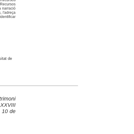
e Recursos
e Recursos
a narració
, l'adreça
dentificar
itat de
trimoni
 XXVIII
, 10 de