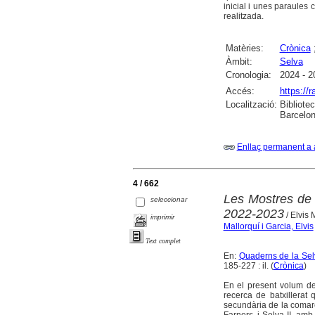
inicial i unes paraules 
realitzada.
Matèries:
Crònica
Àmbit:
Selva
Cronologia:
2024 - 2
Accés:
https://
Localització:
Bibliote
Barcelon
Enllaç permanent a 
4 / 662
Les Mostres de 
seleccionar
2022-2023
/ Elvis 
imprimir
Mallorquí i Garcia, Elvis
Text complet
En:
Quaderns de la Selv
185-227 : il. (
Crònica
)
En el present volum de
recerca de batxillerat 
secundària de la comar