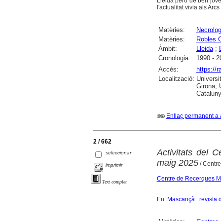
Lleida però de ben jove 
l'actualitat vivia als Ar
Matèries:
Necrolog
Matèries:
Robles C
Àmbit:
Lleida
;
Cronologia:
1990 - 2
Accés:
https://
Localització:
Universi
Girona; 
Cataluny
Enllaç permanent a 
2 / 662
Activitats del 
seleccionar
maig 2025
/ Centr
imprimir
Centre de Recerques Ma
Text complet
En:
Mascançà : revista d