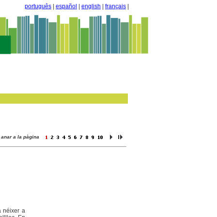
português
|
español
|
english
|
français
|
anar a la pàgina
a néixer a