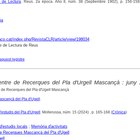
o de Lectura
. Reus. 2a época. Año II, núm. 38 (Septiembre 1902), p. 156-158
ia
raco.cat/index.php/RevistaCLR/article/view/198034
e de Lectura de Reus
aquest registre
Centre de Recerques del Pla d'Urgell Mascançà : juny
e de Recerques del Pla d'Ugell Mascançà
scançà del Pla d'Ugell
.
'estudis del Pla d'Urgell
. Mollerussa, núm. 15 (2024) , p. 165-168 (
Crònica
)
d'estudis locals
;
Memòria d'activitats
e Recerques Mascançà del Pla d'Ugell
ell