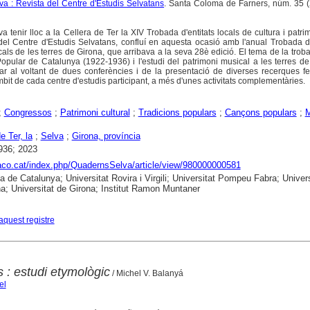
a : Revista del Centre d'Estudis Selvatans
. Santa Coloma de Farners, núm. 35 (
 tenir lloc a la Cellera de Ter la XIV Trobada d'entitats locals de cultura i patri
del Centre d'Estudis Selvatans, confluí en aquesta ocasió amb l'anual Trobada 
cals de les terres de Girona, que arribava a la seva 28è edició. El tema de la trob
pular de Catalunya (1922-1936) i l'estudi del patrimoni musical a les terres de
ar al voltant de dues conferències i de la presentació de diverses recerques f
bit de cada centre d'estudis participant, a més d'unes activitats complementàries.
;
Congressos
;
Patrimoni cultural
;
Tradicions populars
;
Cançons populars
;
M
e Ter, la
;
Selva
;
Girona, província
936; 2023
raco.cat/index.php/QuadernsSelva/article/view/980000000581
ca de Catalunya; Universitat Rovira i Virgili; Universitat Pompeu Fabra; Univers
a; Universitat de Girona; Institut Ramon Muntaner
aquest registre
: estudi etymològic
/ Michel V. Balanyá
el