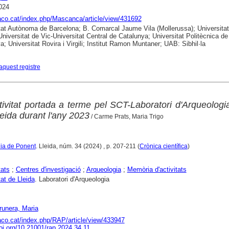
024
raco.cat/index.php/Mascanca/article/view/431692
tat Autònoma de Barcelona; B. Comarcal Jaume Vila (Mollerussa); Universitat
Universitat de Vic-Universitat Central de Catalunya; Universitat Politècnica de
a; Universitat Rovira i Virgili; Institut Ramon Muntaner; UAB: Sibhil·la
aquest registre
tivitat portada a terme pel SCT-Laboratori d'Arqueologi
leida durant l'any 2023
/ Carme Prats, Maria Trigo
gia de Ponent
. Lleida, núm. 34 (2024) , p. 207-211 (
Crònica científica
)
tats
;
Centres d'investigació
;
Arqueologia
;
Memòria d'activitats
tat de Lleida
. Laboratori d'Arqueologia
Prunera, Maria
raco.cat/index.php/RAP/article/view/433947
doi.org/10.21001/rap.2024.34.11