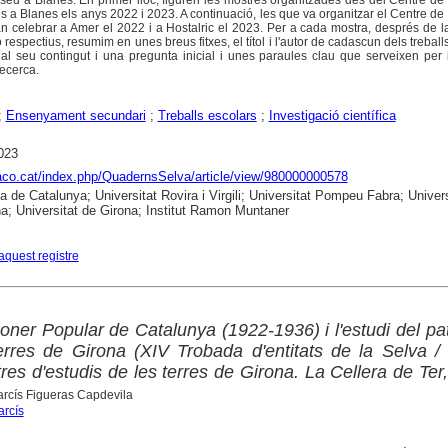
b seu a Blanes. En primer lloc, figuren les mostres organitzades des del Centre d
des a Blanes els anys 2022 i 2023. A continuació, les que va organitzar el Centre d
an celebrar a Amer el 2022 i a Hostalric el 2023. Per a cada mostra, després de l
respectius, resumim en unes breus fitxes, el títol i l'autor de cadascun dels treballs
l seu contingut i una pregunta inicial i unes paraules clau que serveixen per i
ecerca.
;
Ensenyament secundari
;
Treballs escolars
;
Investigació científica
023
raco.cat/index.php/QuadernsSelva/article/view/980000000578
ca de Catalunya; Universitat Rovira i Virgili; Universitat Pompeu Fabra; Univers
a; Universitat de Girona; Institut Ramon Muntaner
aquest registre
oner Popular de Catalunya (1922-1936) i l'estudi del pa
erres de Girona (XIV Trobada d'entitats de la Selva /
es d'estudis de les terres de Girona. La Cellera de Ter
arcís Figueras Capdevila
arcís