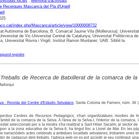
d'estudis locals
;
Memòria d'activitats
e Recerques Mascançà del Pla d'Urgell
ell
025
raco.cat/index.php/Mascanca/article/view/10000008732
tat Autònoma de Barcelona; B. Comarcal Jaume Vila (Mollerussa); Universitat
Universitat de Vic-Universitat Central de Catalunya; Universitat Politècnica de
a; Universitat Rovira i Virgili; Institut Ramon Muntaner; UAB: Sibhil·la
aquest registre
Treballs de Recerca de Batxillerat de la comarca de la
Mallorquí
a : Revista del Centre d'Estudis Selvatans
. Santa Coloma de Farners, núm. 36 (
pectius Centres de Recursos Pedagògics, s'han organitzatdues mostres de tr
l'àmbit de la comarca de la Selva. A l'àrea de la Selva-I, l'interior de la comarca, 
stat seleccionats per a la mostra s'ha realitzat a Sant Hilari Sacalm; al sector de
pon a la zona educativa de la Selva-II, ha tingut lloc a Lloret de Mar. En les p
a narraciódels actes celebrats a ambdues localitats selvatanes, trobarem unes br
l'autor de cadascun dels treballs, l'adreça web on es pot accedir al seu contingut, un