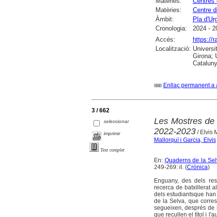
Matèries:
Centres 
Matèries:
Centre d
Àmbit:
Pla d'Urg
Cronologia:
2024 - 2
Accés:
https://
Localització:
Universi
Girona; 
Cataluny
Enllaç permanent a 
3 / 662
Les Mostres de 
seleccionar
2022-2023
/ Elvis 
imprimir
Mallorquí i Garcia, Elvis
Text complet
En:
Quaderns de la Selv
249-269: il. (
Crònica
)
Enguany, des dels res
recerca de batxillerat a
dels estudiantsque han e
de la Selva, que corres
segueixen, després de l
que recullen el títol i 