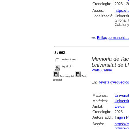
Cronologia:
2023 - 2
Accés:
https://
Localització:
Universi
Girona; 
Cataluny
Enllaç permanent a 
8 / 662
Memòria de l'ac
seleccionar
Universitat de L
imprimir
Prats, Carme
Text complet
Text
complet
En:
Revista d'Arqueolo
Matèries:
Universi
Matèries:
Universi
Àmbit:
Lleida
Cronologia:
2023
Autors add.:
Trigo i 
Accés:
https://
https://