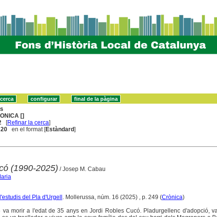
ns
ONICA []
2
[
Refinar la cerca
]
. 20
en el format [
Estàndard
]
có (1990-2025)
/ Josep M. Cabau
aria
'estudis del Pla d'Urgell
. Mollerussa, núm. 16 (2025) , p. 249 (
Crònica
)
5 va morir a l'edat de 35 anys en Jordi Robles Cucó. Pladurgellenc d'adopció, v