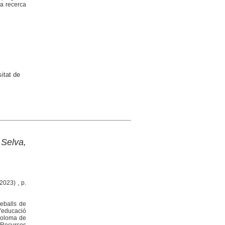
la recerca
itat de
 Selva,
2023) , p.
eballs de
d'educació
Coloma de