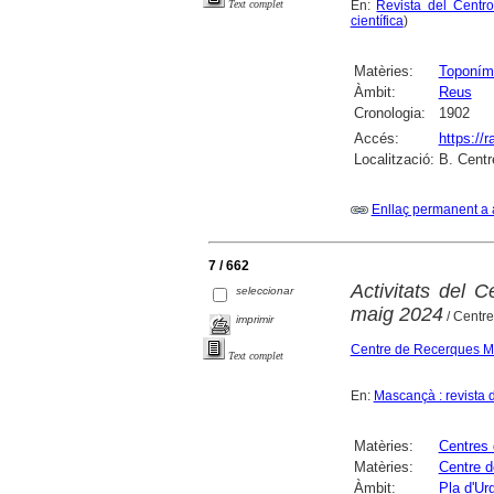
En:
Revista del Centr
Text complet
científica
)
Matèries:
Toponím
Àmbit:
Reus
Cronologia:
1902
Accés:
https://
Localització:
B. Centr
Enllaç permanent a 
7 / 662
Activitats del 
seleccionar
maig 2024
/ Centr
imprimir
Centre de Recerques Ma
Text complet
En:
Mascançà : revista d
Matèries:
Centres 
Matèries:
Centre d
Àmbit:
Pla d'Urg