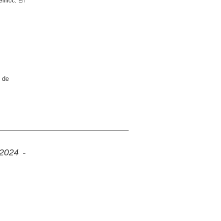
lllloc. En
 de
 2024 -