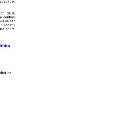
2023) , p.
moni de la
de centres
ada va ser
 Girona" i
etes sobre
úsica
itat de