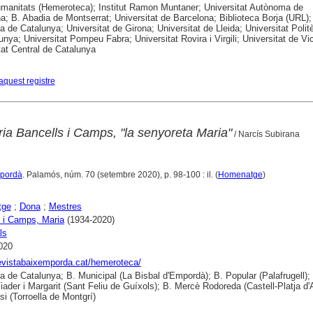
anitats (Hemeroteca); Institut Ramon Muntaner; Universitat Autònoma de
a; B. Abadia de Montserrat; Universitat de Barcelona; Biblioteca Borja (URL);
ca de Catalunya; Universitat de Girona; Universitat de Lleida; Universitat Polit
unya; Universitat Pompeu Fabra; Universitat Rovira i Virgili; Universitat de Vic
tat Central de Catalunya
aquest registre
ia Bancells i Camps, "la senyoreta Maria"
/ Narcís Subirana
mpordà
. Palamós, núm. 70 (setembre 2020), p. 98-100 : il. (
Homenatge
)
tge
;
Dona
;
Mestres
 i Camps, Maria
(1934-2020)
ls
020
revistabaixemporda.cat/hemeroteca/
ca de Catalunya; B. Municipal (La Bisbal d'Empordà); B. Popular (Palafrugell);
iader i Margarit (Sant Feliu de Guíxols); B. Mercè Rodoreda (Castell-Platja d'A
si (Torroella de Montgrí)