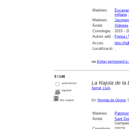
Matèries:
Excavac
mitjana
Matèries:
Jacimen
Àmbit:
Vidreres
Cronologia:
2015 - 2
Autors add.:
Freixa i 
Accés:
http://h
Localització:
;
Enllaç permanent a 
5 / 146
La Rajola de la 
seleccionar
Serrat, Lluís
imprimir
En:
Revista de Girona
. 
Text complet
Matèries:
Patrimon
Àmbit:
Sant Gre
Llampai
Cronologia:
[2023]