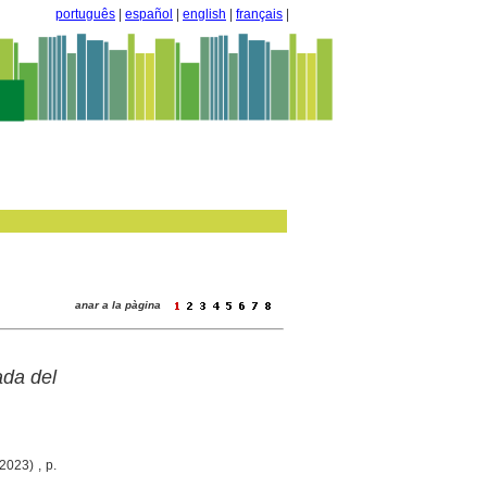
português
|
español
|
english
|
français
|
anar a la pàgina
ada del
2023) , p.