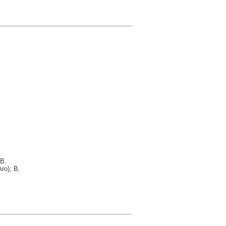
 B.
ro); B.