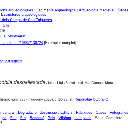
ions arqueològiques
;
Jaciments arqueològics
;
Arqueologia medieval
;
Sitge
;
Estructures arqueològiques
t dels Camps de Can Falgueres
;
Sils
016
Vila, Montserrat
dl.handle.net/10687/136724
[Exemplar complet]
aquest registre
bòbila desballestada
/ fotos: Lluís Serrat ; text: Mar Camps i Mora
Girona, núm. 338 (maig-juny 2023), p. 26-33 : il. (
Reportatge fotogràfic
)
i cultural
;
Degradació i destrucció
;
Edificis
;
Fàbriques
;
Cases
;
Fotografie
gori
;
Salt
;
Sils
;
Bescanó
;
Pals
;
Vilafant
;
Llampaies
- Saus, Camallera i
es