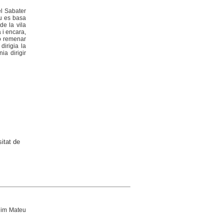
el Sabater
iu es basa
de la vila
 i encara,
no remenar
dirigia la
ia dirigir
itat de
uim Mateu