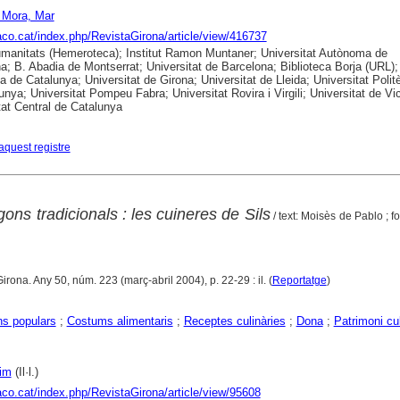
 Mora, Mar
raco.cat/index.php/RevistaGirona/article/view/416737
anitats (Hemeroteca); Institut Ramon Muntaner; Universitat Autònoma de
a; B. Abadia de Montserrat; Universitat de Barcelona; Biblioteca Borja (URL);
ca de Catalunya; Universitat de Girona; Universitat de Lleida; Universitat Polit
unya; Universitat Pompeu Fabra; Universitat Rovira i Virgili; Universitat de Vic
tat Central de Catalunya
aquest registre
ons tradicionals : les cuineres de Sils
/ text: Moisès de Pablo ; f
Girona. Any 50, núm. 223 (març-abril 2004), p. 22-29 : il. (
Reportatge
)
ns populars
;
Costums alimentaris
;
Receptes culinàries
;
Dona
;
Patrimoni cul
im
(Il·l.)
raco.cat/index.php/RevistaGirona/article/view/95608