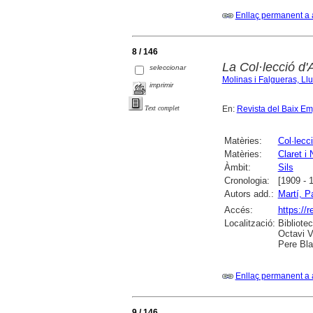
Enllaç permanent a 
8 / 146
La Col·lecció d'
seleccionar
Molinas i Falgueras, Llu
imprimir
En:
Revista del Baix E
Text complet
Matèries:
Col·lecc
Matèries:
Claret i
Àmbit:
Sils
Cronologia:
[1909 - 
Autors add.:
Martí, P
Accés:
https://
Localització:
Bibliote
Octavi V
Pere Bla
Enllaç permanent a 
9 / 146