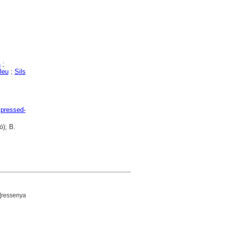
a
;
leu
;
Sils
mpressed-
ó); B.
[ressenya