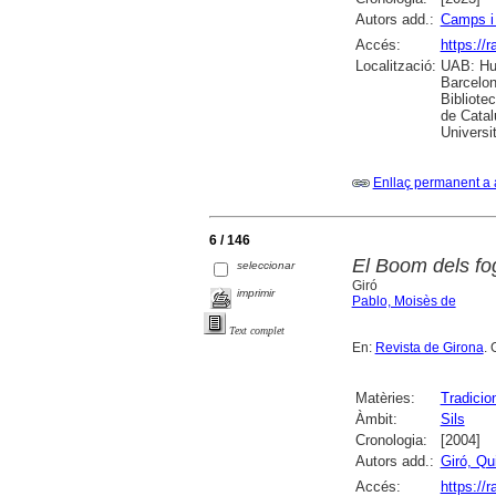
Autors add.:
Camps i
Accés:
https://
Localització:
UAB: Hum
Barcelon
Bibliote
de Catal
Universi
Enllaç permanent a 
6 / 146
El Boom dels fog
seleccionar
Giró
imprimir
Pablo, Moisès de
Text complet
En:
Revista de Girona
. 
Matèries:
Tradicio
Àmbit:
Sils
Cronologia:
[2004]
Autors add.:
Giró, Qu
Accés:
https://