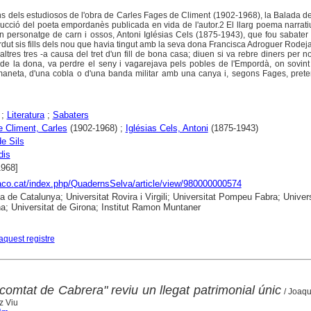
s dels estudiosos de l'obra de Carles Fages de Climent (1902-1968), la Balada d
oducció del poeta empordanès publicada en vida de l'autor.2 El llarg poema narrat
'un personatge de carn i ossos, Antoni Iglésias Cels (1875-1943), que fou sabater 
rdut sis fills dels nou que havia tingut amb la seva dona Francisca Adroguer Rodeja
ltres tres -a causa del tret d'un fill de bona casa; diuen si va rebre diners per 
de la dona, va perdre el seny i vagarejava pels pobles de l'Empordà, on sovint 
aneta, d'una cobla o d'una banda militar amb una canya i, segons Fages, preten
;
Literatura
;
Sabaters
 Climent, Carles
(1902-1968) ;
Iglésias Cels, Antoni
(1875-1943)
e Sils
dis
1968]
raco.cat/index.php/QuadernsSelva/article/view/980000000574
ca de Catalunya; Universitat Rovira i Virgili; Universitat Pompeu Fabra; Univers
a; Universitat de Girona; Institut Ramon Muntaner
aquest registre
comtat de Cabrera" reviu un llegat patrimonial únic
/ Joaq
z Viu