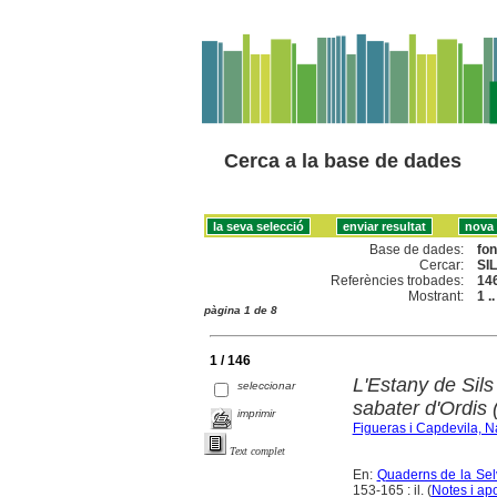
Cerca a la base de dades
Base de dades:
fo
Cercar:
SIL
Referències trobades:
14
Mostrant:
1 .
pàgina 1 de 8
1 / 146
L'Estany de Sils 
seleccionar
sabater d'Ordis
imprimir
Figueras i Capdevila, N
Text complet
En:
Quaderns de la Selv
153-165 : il. (
Notes i ap