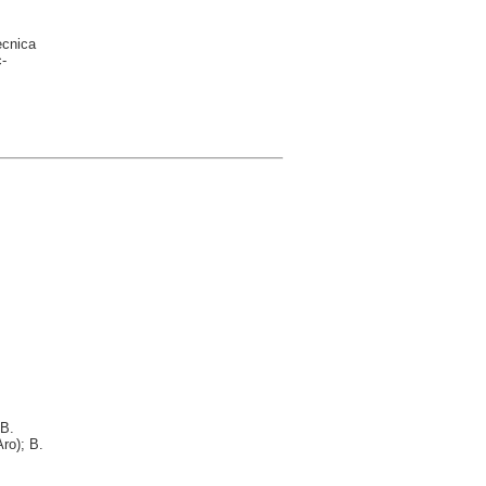
ècnica
-
 B.
ro); B.