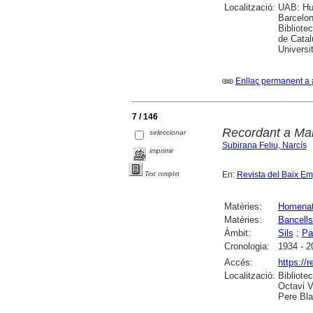
Localització:
UAB: Hum
Barcelon
Bibliote
de Catal
Universi
Enllaç permanent a 
7 / 146
Recordant a Mar
seleccionar
Subirana Feliu, Narcís
imprimir
En:
Revista del Baix E
Text complet
Matèries:
Homena
Matèries:
Bancells
Àmbit:
Sils
;
Pa
Cronologia:
1934 - 2
Accés:
https://
Localització:
Bibliote
Octavi V
Pere Bla