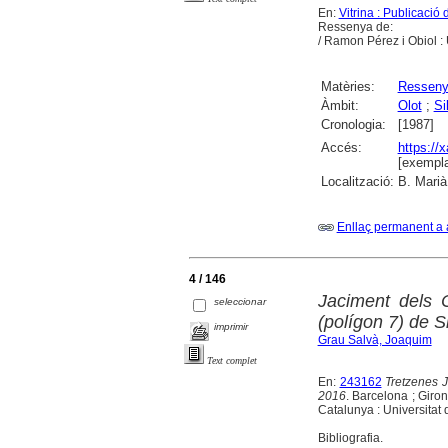
En:
Vitrina : Publicaci
Ressenya de:
/ Ramon Pérez i Obiol :
Matèries:
Ressen
Àmbit:
Olot
;
Si
Cronologia:
[1987]
Accés:
https://
[exempla
Localització:
B. Marià
Enllaç permanent a 
4 / 146
Jaciment dels 
seleccionar
(polígon 7) de Si
imprimir
Grau Salvà, Joaquim
Text complet
En:
243162
Tretzenes 
2016
. Barcelona ; Giro
Catalunya : Universitat 
Bibliografia.