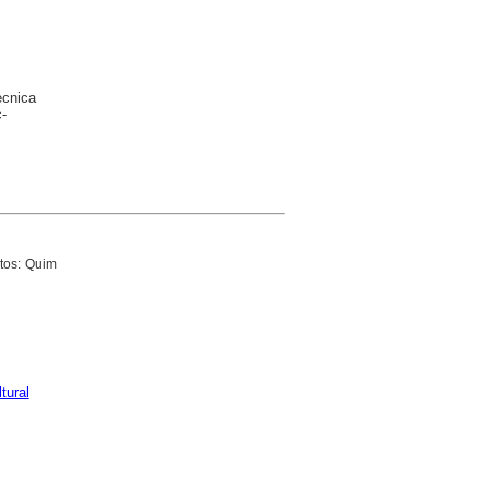
ècnica
-
otos: Quim
tural