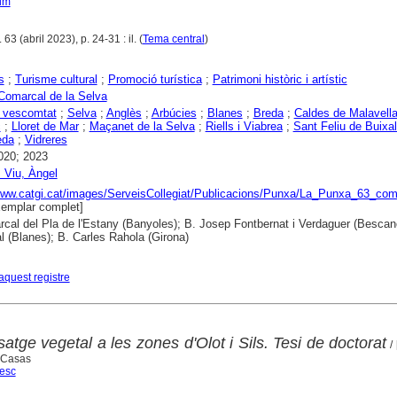
im
63 (abril 2023), p. 24-31 : il. (
Tema central
)
s
;
Turisme cultural
;
Promoció turística
;
Patrimoni històric i artístic
Comarcal de la Selva
, vescomtat
;
Selva
;
Anglès
;
Arbúcies
;
Blanes
;
Breda
;
Caldes de Malavell
c
;
Lloret de Mar
;
Maçanet de la Selva
;
Riells i Viabrea
;
Sant Feliu de Buixal
eda
;
Vidreres
020; 2023
 Viu, Àngel
www.catgi.cat/images/ServeisCollegiat/Publicacions/Punxa/La_Punxa_63_co
emplar complet]
cal del Pla de l'Estany (Banyoles); B. Josep Fontbernat i Verdaguer (Bescan
 (Blanes); B. Carles Rahola (Girona)
aquest registre
satge vegetal a les zones d'Olot i Sils. Tesi de doctorat
/ 
i Casas
cesc