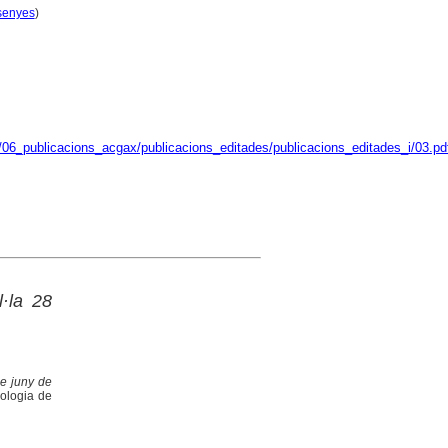
senyes
)
/06_publicacions_acgax/publicacions_editades/publicacions_editades_i/03.pd
·la 28
e juny de
eologia de