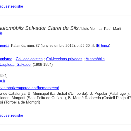
aquest registre
Automòbils Salvador Claret de Sils
/ Lluís Molinas, Paulí Martí
ís
mpordà
. Palamós, núm. 37 (juny-setembre 2012), p. 59-60 : il. (
El tema
)
ionisme
;
Col·leccionistes
;
Col·leccions privades
;
Automòbils
 Naspleda, Salvador
(1909-1984)
1984]
aulí
revistabaixemporda.cat/hemeroteca/
ca de Catalunya; B. Municipal (La Bisbal d'Empordà); B. Popular (Palafrugell);
iader i Margarit (Sant Feliu de Guíxols); B. Mercè Rodoreda (Castell-Platja d'A
si (Torroella de Montgrí)
aquest registre