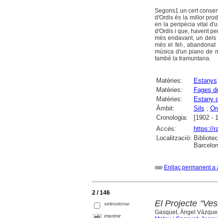
Segons1 un cert consen
d'Ordis és la millor pr
en la peripècia vital d
d'Ordis i que, havent pe
més endavant, un dels a
més el fet-, abandonat 
música d'un piano de m
també la tramuntana.
Matèries:
Estanys
Matèries:
Fages de
Matèries:
Estany d
Àmbit:
Sils
;
Or
Cronologia:
[1902 - 
Accés:
https://
Localització:
Bibliote
Barcelon
Enllaç permanent a 
2 / 146
El Projecte "Ves
seleccionar
Gasquet, Àngel Vàzque
imprimir