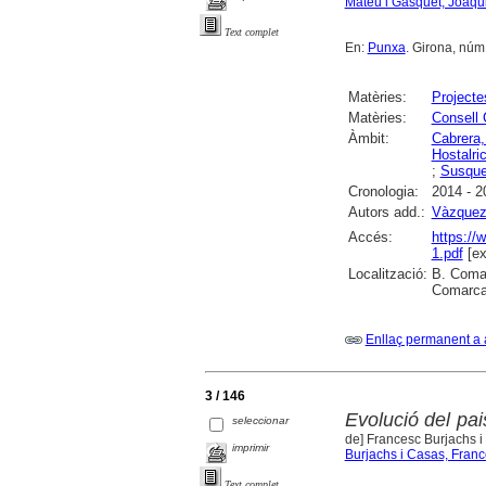
Mateu i Gasquet, Joaqu
Text complet
En:
Punxa
. Girona, núm. 
Matèries:
Projecte
Matèries:
Consell 
Àmbit:
Cabrera
Hostalri
;
Susqu
Cronologia:
2014 - 2
Autors add.:
Vàzquez
Accés:
https://
1.pdf
[ex
Localització:
B. Comar
Comarcal
Enllaç permanent a 
3 / 146
Evolució del pai
seleccionar
de] Francesc Burjachs 
imprimir
Burjachs i Casas, Fran
Text complet