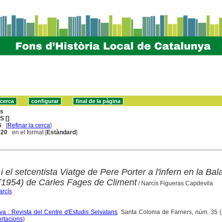
ns
S []
6
[
Refinar la cerca
]
. 20
en el format [
Estàndard
]
i el setcentista Viatge de Pere Porter a l'infern en la Bal
 (1954) de Carles Fages de Climent
/ Narcís Figueras Capdevila
arcís
a : Revista del Centre d'Estudis Selvatans
. Santa Coloma de Farners, núm. 35 (
ortacions
)