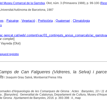
ó del Museu Comarcal de la Garrotxa
. Olot, núm. 3 (Primavera 1988), p. 99-100 (
Res
 Universitat Autònoma de Barcelona, 1987
yes
;
Paisatge
;
Vegetació
;
Prehistòria
;
Quaternari
;
Climatologia
ls
xac.gencat.cat/web/.content/xac/01_continguts_arxius_comarcals/ac_garrotxa
r complet]
 Vayreda (Olot)
aquest registre
Camps de Can Falgueres (Vidreres, la Selva) i parcel
ls
/ Joaquim Grau Salvà, Montserrat Freixa Vila
Jornades d'Arqueologia de les Comarques de Girona : Actes : Banyoles, 10 i 11 d
na ; [Banyoles] : Generalitat de Catalunya, Departament de Cultura, Museu d'Arqu
de Girona : Ajuntament de Banyoles, 2016. p. 393-398 : il., map