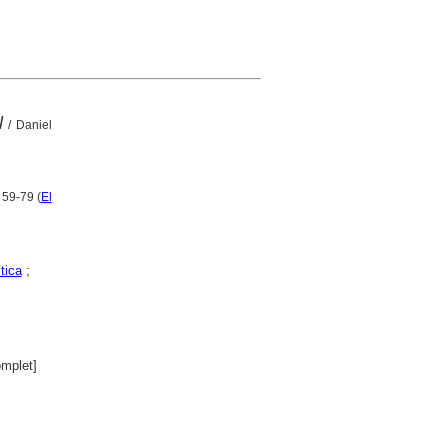
l
/ Daniel
 59-79 (
El
tica
;
mplet]