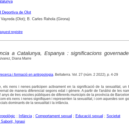
talunya
 Deportiva de Olot
 Vayreda (Olot); B. Carles Rahola (Girona)
aquest registre
fància a Catalunya, Espanya : significacions governade
lvarez, Diana Marre
e recerca i formació en antropologia
. Bellaterra. Vol. 27 (núm. 2 2022), p. 4-29
e, els nens i nenes participen activament en la significació de la sexualitat, un
ernat de manera diferencial segons edat i gènere. A partir de l'anàlisi de les nar
12 anys de tres escoles públiques de diferents municipis de la província de Barcelo
 com els nens i nenes signifiquen i representen la sexualitat, i com aquestes son 
ials dominants de la sexualitat i la infància.
tropològic
;
Infància
;
Comportament sexual
;
Educació sexual
;
Societat
 Saborit, Ignasi