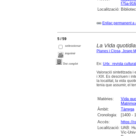
f75a-91
Localització:
Bibliote
Enllaç permanent a 
5 / 59
La Vida quotidia
seleccionar
Planes i Closa, Josep M
imprimir
En:
Urtx : revista cultura
Text complet
Valoració sintetitzada i
i XIX. Es descriuen i i
la localitat, la vida quot
tenia que assumir, el tem
Matèries:
Vida quo
Matrimo
Àmbit:
Tàrrega
Cronologia:
[1400 - 
Accés:
https://
Localització:
UAB: Hum
Vic-Univ