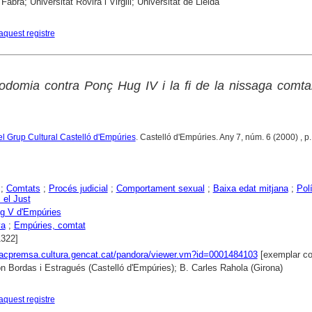
abra; Universitat Rovira i Virgili; Universitat de Lleida
aquest registre
odomia contra Ponç Hug IV i la fi de la nissaga comta
 del Grup Cultural Castelló d'Empúries
. Castelló d'Empúries. Any 7, núm. 6 (2000) , p.
;
Comtats
;
Procés judicial
;
Comportament sexual
;
Baixa edat mitjana
;
Polí
 el Just
g V d'Empúries
ya
;
Empúries, comtat
1322]
xacpremsa.cultura.gencat.cat/pandora/viewer.vm?id=0001484103
[exemplar co
 Bordas i Estragués (Castelló d'Empúries); B. Carles Rahola (Girona)
aquest registre