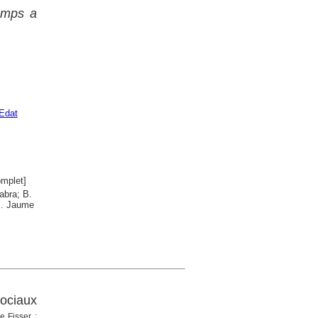
temps a
Edat
mplet]
abra; B.
 B. Jaume
sociaux
 Fisser ;