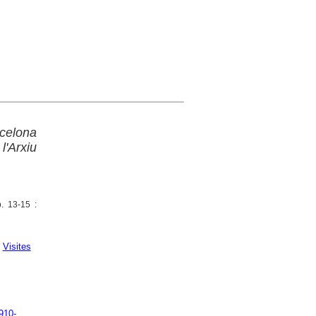
rcelona
l'Arxiu
p. 13-15 :
;
Visites
910-