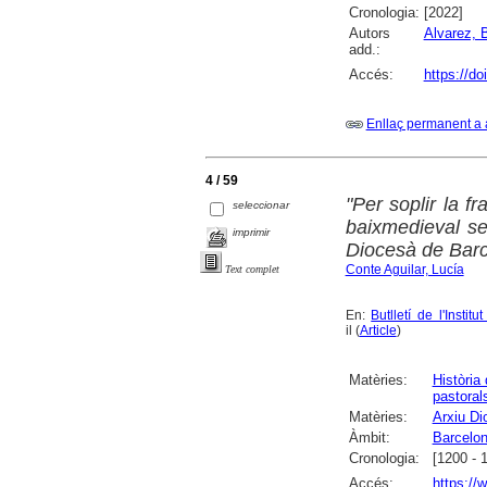
Cronologia:
[2022]
Autors
Alvarez, 
add.:
Accés:
https://do
Enllaç permanent a 
4 / 59
"Per soplir la fr
seleccionar
baixmedieval se
imprimir
Diocesà de Bar
Conte Aguilar, Lucía
Text complet
En:
Butlletí de l'Insti
il (
Article
)
Matèries:
Història
pastoral
Matèries:
Arxiu Di
Àmbit:
Barcelo
Cronologia:
[1200 - 
Accés:
https://