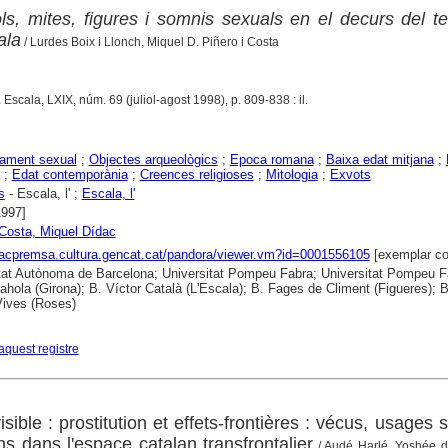
s, mites, figures i somnis sexuals en el decurs del 
ala
/ Lurdes Boix i Llonch, Miquel D. Piñero i Costa
. Escala, LXIX, núm. 69 (juliol-agost 1998), p. 809-838 : il.
ament sexual
;
Objectes arqueològics
;
Epoca romana
;
Baixa edat mitjana
;
;
Edat contemporània
;
Creences religioses
;
Mitologia
;
Exvots
s
- Escala, l' ;
Escala, l'
1997]
 Costa, Miquel Dídac
xacpremsa.cultura.gencat.cat/pandora/viewer.vm?id=0001556105
[exemplar co
tat Autònoma de Barcelona; Universitat Pompeu Fabra; Universitat Pompeu F
ahola (Girona); B. Víctor Català (L'Escala); B. Fages de Climent (Figueres);
ives (Roses)
aquest registre
visible : prostitution et effets-frontières : vécus, usages 
ns dans l'espace catalan transfrontalier
/ Audé Harlé, Yoshée de