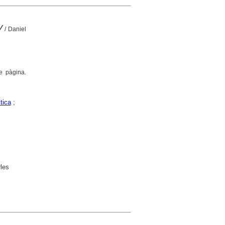
V
/ Daniel
e pàgina.
tica
;
rles