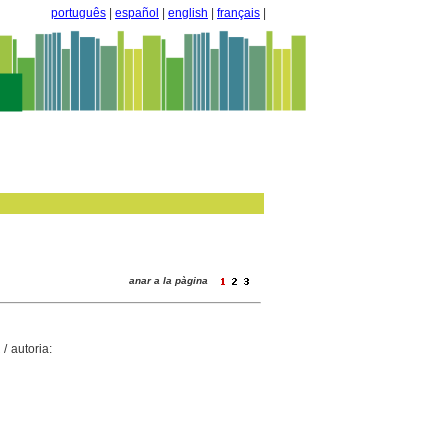
português
|
español
|
english
|
français
|
anar a la pàgina
/ autoria: