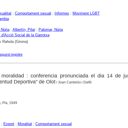
ualitat
;
Comportament sexual
;
Informes
;
Moviment LGBT
àmbia
 Núria
;
Albertín, Pilar
;
Palomar, Núria
 d'Acció Social de la Garrotxa
s Rahola (Girona)
aquest registre
 moralidad : conferencia pronunciada el dia 14 de ju
entud Deportiva" de Olot
/ Joan Cardelús i Dalfó
, Pla, 1949
;
Esport
;
Moralitat
;
Comportament sexual