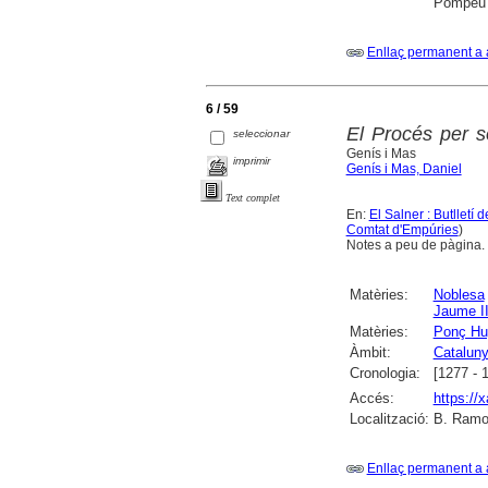
Pompeu F
Enllaç permanent a 
6 / 59
El Procés per s
seleccionar
Genís i Mas
imprimir
Genís i Mas, Daniel
Text complet
En:
El Salner : Butlletí
Comtat d'Empúries
)
Notes a peu de pàgina.
Matèries:
Noblesa
Jaume II
Matèries:
Ponç Hu
Àmbit:
Catalun
Cronologia:
[1277 - 
Accés:
https://
Localització:
B. Ramon
Enllaç permanent a 