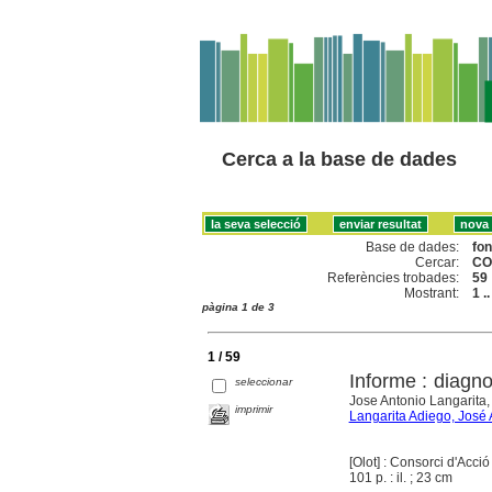
Cerca a la base de dades
Base de dades:
fo
Cercar:
CO
Referències trobades:
59
Mostrant:
1 .
pàgina 1 de 3
1 / 59
Informe : diagno
seleccionar
Jose Antonio Langarita, 
imprimir
Langarita Adiego, José 
[Olot] : Consorci d'Acci
101 p. : il. ; 23 cm