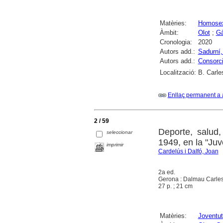
Matèries:
Homosex
Àmbit:
Olot
;
G
Cronologia:
2020
Autors add.:
Sadurní,
Autors add.:
Consorci
Localització:
B. Carle
Enllaç permanent a 
2 / 59
Deporte, salud,
seleccionar
1949, en la "Juv
imprimir
Cardelús i Dalfó, Joan
2a ed.
Gerona : Dalmau Carles
27 p. ; 21 cm
Matèries:
Joventut