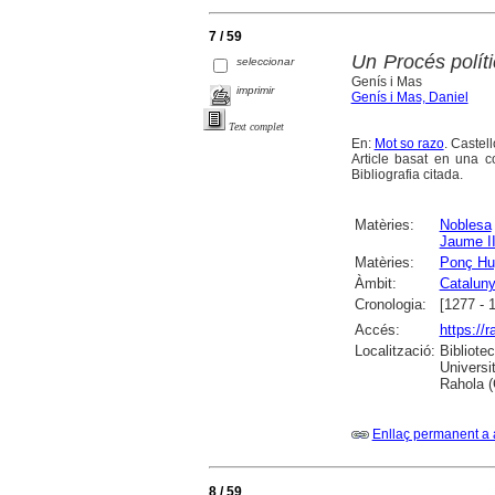
7 / 59
Un Procés polít
seleccionar
Genís i Mas
imprimir
Genís i Mas, Daniel
Text complet
En:
Mot so razo
. Castell
Article basat en una c
Bibliografia citada.
Matèries:
Noblesa
Jaume II
Matèries:
Ponç Hu
Àmbit:
Catalun
Cronologia:
[1277 - 
Accés:
https://
Localització:
Bibliote
Universi
Rahola (
Enllaç permanent a 
8 / 59