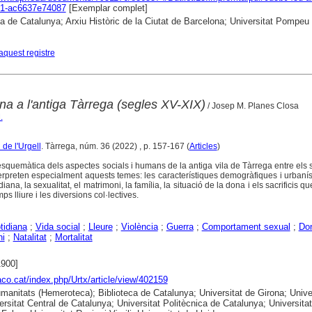
61-ac6637e74087
[Exemplar complet]
ca de Catalunya; Arxiu Històric de la Ciutat de Barcelona; Universitat Pompeu
aquest registre
na a l'antiga Tàrrega (segles XV-XIX)
/ Josep M. Planes Closa
.
l de l'Urgell
. Tàrrega, núm. 36 (2022) , p. 157-167 (
Articles
)
 esquemàtica dels aspectes socials i humans de la antiga vila de Tàrrega entre els
nterpreten especialment aquests temes: les característiques demogràfiques i urbaní
idiana, la sexualitat, el matrimoni, la família, la situació de la dona i els sacrificis 
ps lliure i les diversions col·lectives.
tidiana
;
Vida social
;
Lleure
;
Violència
;
Guerra
;
Comportament sexual
;
Do
ni
;
Natalitat
;
Mortalitat
1900]
raco.cat/index.php/Urtx/article/view/402159
anitats (Hemeroteca); Biblioteca de Catalunya; Universitat de Girona; Unive
ersitat Central de Catalunya; Universitat Politècnica de Catalunya; Universitat