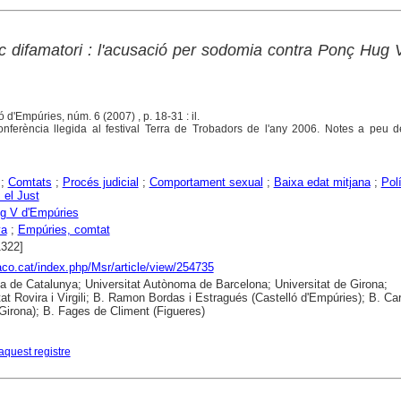
ic difamatori : l'acusació per sodomia contra Ponç Hug 
ó d'Empúries, núm. 6 (2007) , p. 18-31 : il.
onferència llegida al festival Terra de Trobadors de l'any 2006. Notes a peu d
;
Comtats
;
Procés judicial
;
Comportament sexual
;
Baixa edat mitjana
;
Polí
 el Just
g V d'Empúries
ya
;
Empúries, comtat
1322]
raco.cat/index.php/Msr/article/view/254735
ca de Catalunya; Universitat Autònoma de Barcelona; Universitat de Girona;
tat Rovira i Virgili; B. Ramon Bordas i Estragués (Castelló d'Empúries); B. Ca
Girona); B. Fages de Climent (Figueres)
aquest registre