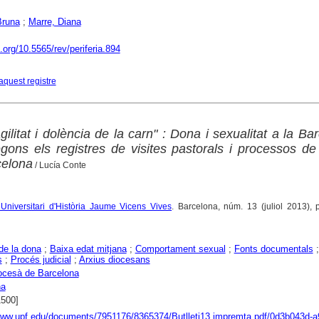
Bruna
;
Marre, Diana
i.org/10.5565/rev/periferia.894
aquest registre
agilitat i dolència de la carn" : Dona i sexualitat a la Ba
gons els registres de visites pastorals i processos de 
celona
/ Lucía Conte
tut Universitari d'Història Jaume Vicens Vives
. Barcelona, núm. 13 (juliol 2013), 
 de la dona
;
Baixa edat mitjana
;
Comportament sexual
;
Fonts documentals
s
;
Procés judicial
;
Arxius diocesans
ocesà de Barcelona
na
1500]
www.upf.edu/documents/7951176/8365374/Butlleti13.impremta.pdf/0d3b043d-a