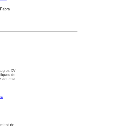
 Fabra
 segles XV
stiques de
que aquesta
na
;
rsitat de