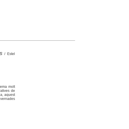
s
/ Estel
 tema molt
ratives de
na, aquest
governades