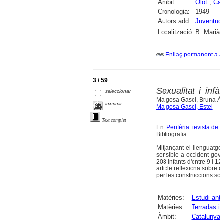
Àmbit:
Olot
;
Ca
Cronologia:
1949
Autors add.:
Juventud
Localització:
B. Marià
Enllaç permanent a 
3 / 59
Sexualitat i in
seleccionar
Malgosa Gasol, Bruna Á
imprimir
Malgosa Gasol, Estel
Text complet
En:
Perifèria: revista d
Bibliografia.
Mitjançant el llenguatg
sensible a occident gov
208 infants d'entre 9 i 
article reflexiona sobre
per les construccions soc
Matèries:
Estudi an
Matèries:
Terradas i
Àmbit:
Catalunya