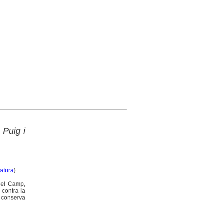
 Puig i
ratura
)
 del Camp,
 contra la
s conserva