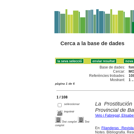
Cerca a la base de dades
Base de dades:
fo
Cercar:
MO
Referències trobades:
10
Mostrant:
1 .
pàgina 1 de 6
1 / 108
La Prostitució
seleccionar
Provincial de B
imprimir
Velo i Fabregat, Elisabe
Text complet
Text
complet
En:
Filanderas : Revista
Notes. Bibliografia. Res