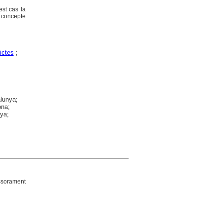
est cas la
n concepte
ictes
;
alunya;
ona;
nya;
ssorament