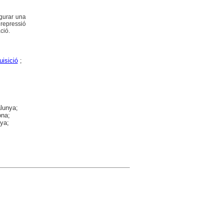
ugurar una
 repressió
ció.
uisició
;
alunya;
ona;
nya;