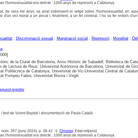
 l'homosexualitat era delicte : 1000 anys de repressió a Catalunya.
al, de vora mil anys, va anar estrenyent el setge sobre l'homosexualitat, en aqu
ar d'un vici moral a un pecat i, finalment, a un fet criminal. I ho va fer entorn d'u
ualitat
;
Discriminació sexual
;
Marginació social
;
Repressió
;
Moralitat
;
Del
ya
2000]
stòric de la Ciutat de Barcelona; Arxiu Històric de Sabadell; Biblioteca de Cat
e de Lectura de Reus; Universitat Autònoma de Barcelona; Universitat de Gir
tat Politècnica de Catalunya; Universitat de Vic-Universitat Central de Catalu
tat Pompeu Fabra; Universitat Rovira i Virgili
aquest registre
m
/ text de Vicent Baydal i documentació de Paula Català
 núm. 267 (juny 2024), p. 38-42 : il. (
Dossier
. Edat mitjana)
 l'homosexualitat era delicte : 1000 anys de repressió a Catalunya.