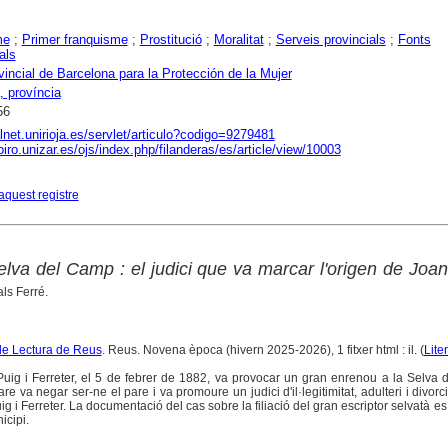
me
;
Primer franquisme
;
Prostitució
;
Moralitat
;
Serveis provincials
;
Fonts
als
incial de Barcelona para la Protección de la Mujer
, província
56
alnet.unirioja.es/servlet/articulo?codigo=9279481
piro.unizar.es/ojs/index.php/filanderas/es/article/view/10003
aquest registre
lva del Camp : el judici que va marcar l'origen de Joan
als Ferré.
de Lectura de Reus
. Reus. Novena època (hivern 2025-2026), 1 fitxer html : il. (
Lite
uig i Ferreter, el 5 de febrer de 1882, va provocar un gran enrenou a la Selva
e va negar ser-ne el pare i va promoure un judici d'il·legitimitat, adulteri i divorci
 i Ferreter. La documentació del cas sobre la filiació del gran escriptor selvatà e
icipi.