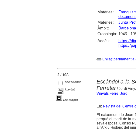
Matèries:
Franquis
document
Matèries:
Junta Prov
Àmbit:
Barcelona
Cronologia:
1943 - 19
Accés:
https://di
https://pa
Enllaç permanent a 
2 / 108
Escàndol a la Se
seleccionar
Ferreter
/ Jordi Viny
imprimir
Vinyals Ferré, Jordi
Text complet
En:
Revista del Centre 
El naixement de Joan P
perquè el marit de la mar
seva esposa, Consol Puig
a l'Arxiu Històric del mun