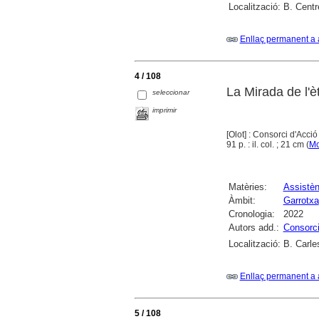
Localització:
B. Centr
Enllaç permanent a 
4 / 108
La Mirada de l'èt
seleccionar
imprimir
[Olot] : Consorci d'Acció
91 p. : il. col. ; 21 cm (
Mo
Matèries:
Assistèn
Àmbit:
Garrotxa
Cronologia:
2022
Autors add.:
Consorci
Localització:
B. Carle
Enllaç permanent a 
5 / 108