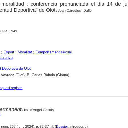
 moralidad : conferencia pronunciada el dia 14 de ju
entud Deportiva" de Olot
/ Joan Cardelús i Dalfó
, Pla, 1949
;
Esport
;
Moralitat
;
Comportament sexual
talunya
 Deportiva de Olot
 Vayreda (Olot); B. Carles Rahola (Girona)
aquest registre
permanent
/ text d'Àngel Casals
l
 núm. 267 (juny 2024), p. 32-37 : il. (
Dossier
. Introducció)