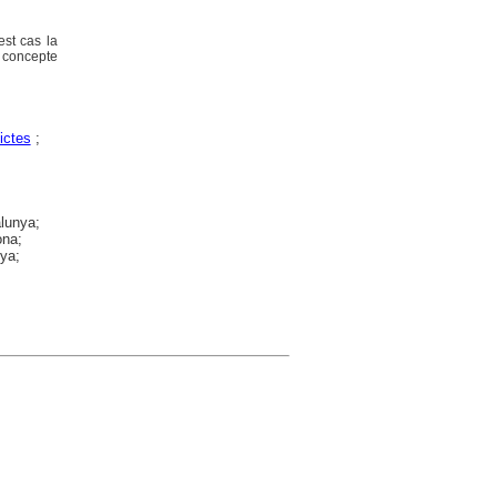
est cas la
n concepte
ictes
;
alunya;
ona;
nya;