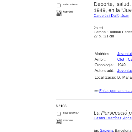
Deporte, salud,
seleccionar
1949, en la "Juv
imprimir
Cardelús i Dalfó, Joan
2a ed.
Gerona : Dalmau Carles
27 p. ; 21 cm
Matèries:
Joventut
Àmbit:
Olot
;
Ca
Cronologia:
1949
Autors add.:
Juventud
Localització:
B. Marià
Enllaç permanent a 
6 / 108
La Persecució 
seleccionar
Casals i Martínez, Ànge
imprimir
En:
Sàpiens
. Barcelona,