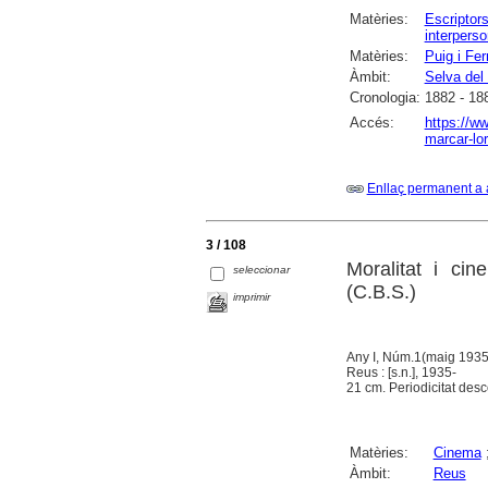
Matèries:
Escriptor
interperso
Matèries:
Puig i Fer
Àmbit:
Selva del
Cronologia:
1882 - 18
Accés:
https://ww
marcar-lor
Enllaç permanent a 
3 / 108
Moralitat i cin
seleccionar
(C.B.S.)
imprimir
Any I, Núm.1(maig 1935
Reus : [s.n.], 1935-
21 cm. Periodicitat des
Matèries:
Cinema
Àmbit:
Reus