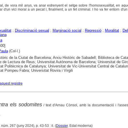
al, de vora mil anys, va anar estrenyent el setge sobre l'homosexualitat, en aqu
ar d'un vici moral a un pecat i, finalment, a un fet criminal. I ho va fer entorn d'u
ualitat
;
Discriminació sexual
;
Marginació social
;
Repressió
;
Moralitat
;
Del
jana
ya
500]
Paula
(Col·l.)
stòric de la Ciutat de Barcelona; Arxiu Històric de Sabadell; Biblioteca de Cat
e de Lectura de Reus; Universitat Autònoma de Barcelona; Universitat de Gir
tat Politècnica de Catalunya; Universitat de Vic-Universitat Central de Catalu
tat Pompeu Fabra; Universitat Rovira i Virgili
aquest registre
ontra els sodomites
/ text d'Arnau Cònsol, amb la documentació i l'asse
u
 núm. 267 (juny 2024), p. 43-53 : il. (
Dossier
. Edat moderna)