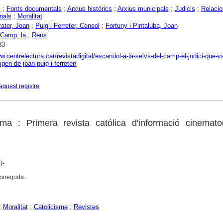
s
;
Fonts documentals
;
Arxius històrics
;
Arxius municipals
;
Judicis
;
Relacio
nals
;
Moralitat
rater, Joan
;
Puig i Ferreter, Consol
;
Fortuny i Pintaluba, Joan
 Camp, la
;
Reus
83
w.centrelectura.cat/revistadigital/escandol-a-la-selva-del-camp-el-judici-que-v
igen-de-joan-puig-i-ferreter/
aquest registre
ema : Primera revista católica d'informació cinemato
)-
coneguda.
;
Moralitat
;
Catolicisme
;
Revistes