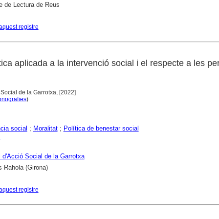
e de Lectura de Reus
aquest registre
ica aplicada a la intervenció social i el respecte a les p
 Social de la Garrotxa, [2022]
nografies
)
cia social
;
Moralitat
;
Política de benestar social
 d'Acció Social de la Garrotxa
s Rahola (Girona)
aquest registre