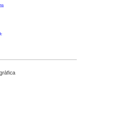
ns
a-
gràfica