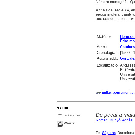
Número monogràfic: Quan
A finals del segle XV, e
època intolerant amb tot
que perseguia, torturav
Matèries:
Homosex
Edat mo
Àmbit:
Catalun
Cronologia:
[1500 - 
Autors add.:
Gonzàle
Localització:
Arxiu Hi
B. Centr
Universi
Universi
Enllaç permanent a 
9 / 108
De pecat a malal
seleccionar
Rotger i Dunyó, Agnès
imprimir
En:
Sàpiens
. Barcelona,