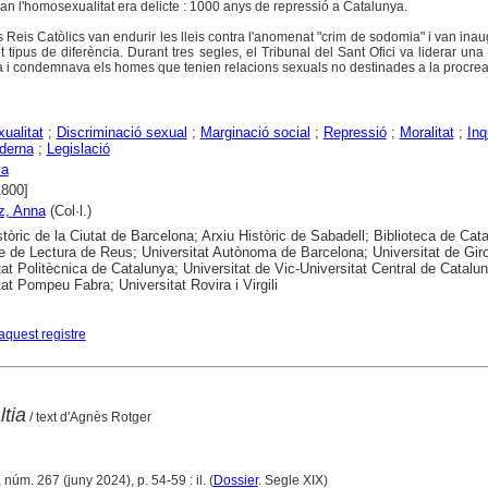
 l'homosexualitat era delicte : 1000 anys de repressió a Catalunya.
ls Reis Catòlics van endurir les lleis contra l'anomenat "crim de sodomia" i van ina
 tipus de diferència. Durant tres segles, el Tribunal del Sant Ofici va liderar una
a i condemnava els homes que tenien relacions sexuals no destinades a la procrea
ualitat
;
Discriminació sexual
;
Marginació social
;
Repressió
;
Moralitat
;
Inq
derna
;
Legislació
ya
1800]
z, Anna
(Col·l.)
stòric de la Ciutat de Barcelona; Arxiu Històric de Sabadell; Biblioteca de Cat
e de Lectura de Reus; Universitat Autònoma de Barcelona; Universitat de Gir
tat Politècnica de Catalunya; Universitat de Vic-Universitat Central de Catalu
tat Pompeu Fabra; Universitat Rovira i Virgili
aquest registre
tia
/ text d'Agnès Rotger
 núm. 267 (juny 2024), p. 54-59 : il. (
Dossier
. Segle XIX)