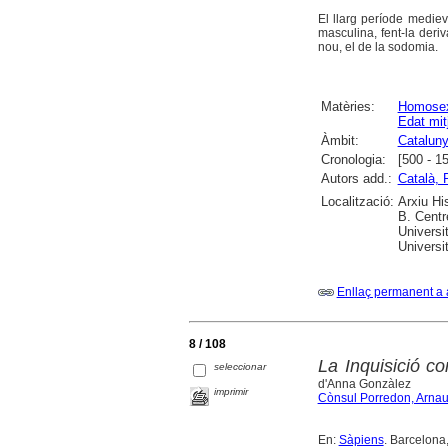
El llarg període mediev
masculina, fent-la deriv
nou, el de la sodomia.
Matèries:
Homosex
Edat mit
Àmbit:
Catalun
Cronologia:
[500 - 1
Autors add.:
Català, 
Localització:
Arxiu Hi
B. Centr
Universi
Universi
Enllaç permanent a 
8 / 108
La Inquisició c
seleccionar
d'Anna Gonzàlez
imprimir
Cònsul Porredon, Arna
En:
Sàpiens
. Barcelona,