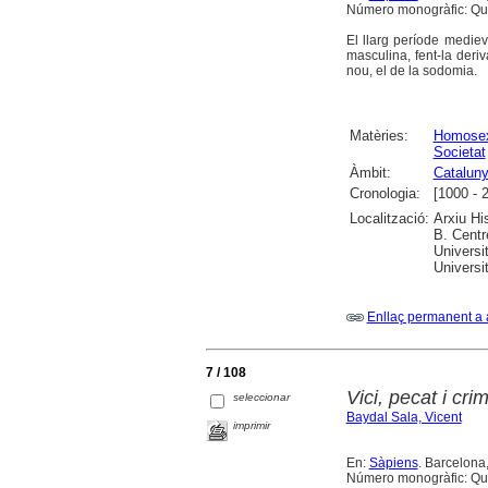
Número monogràfic: Quan
El llarg període mediev
masculina, fent-la deriv
nou, el de la sodomia.
Matèries:
Homosex
Societat
Àmbit:
Catalun
Cronologia:
[1000 - 
Localització:
Arxiu Hi
B. Centr
Universi
Universi
Enllaç permanent a 
7 / 108
Vici, pecat i cri
seleccionar
Baydal Sala, Vicent
imprimir
En:
Sàpiens
. Barcelona,
Número monogràfic: Quan