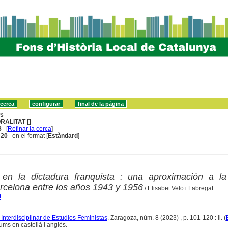
ns
RALITAT []
8
[
Refinar la cerca
]
. 20
en el format [
Estàndard
]
n en la dictadura franquista : una aproximación a la
arcelona entre los años 1943 y 1956
/ Elisabet Velo i Fabregat
t
 Interdisciplinar de Estudios Feministas
. Zaragoza, núm. 8 (2023) , p. 101-120 : il. (
ums en castellà i anglès.