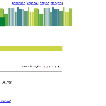
português
|
español
|
english
|
français
|
anar a la pàgina
 Junta
Estudios
)