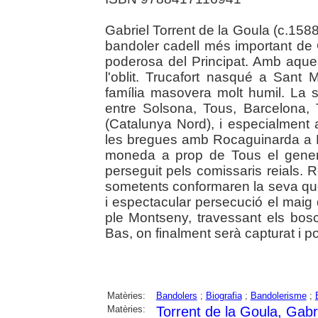
Gabriel Torrent de la Goula (c.158
bandoler cadell més important de 
poderosa del Principat. Amb aques
l'oblit. Trucafort nasqué a Sant 
família masovera molt humil. La s
entre Solsona, Tous, Barcelona,
(Catalunya Nord), i especialment
les bregues amb Rocaguinarda a Rip
moneda a prop de Tous el gener
perseguit pels comissaris reials. 
sometents conformaren la seva quo
i espectacular persecució el maig 
ple Montseny, travessant els bosc
Bas, on finalment serà capturat i por
Matèries:
Bandolers
;
Biografia
;
Bandolerisme
;
Matèries:
Torrent de la Goula, Gabr