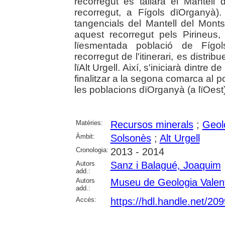
recorregut es tallarà el Mantell 
recorregut, a Fígols dïOrganyà)
tangencials del Mantell del Monts
aquest recorregut pels Pirineus,
lïesmentada població de Fígol
recorregut de l'itinerari, es distr
lïAlt Urgell. Així, s'iniciarà dintre 
finalitzar a la segona comarca al 
les poblacions dïOrganyà (a lïOest)
Matèries:
Recursos minerals
;
Geol
Àmbit:
Solsonès
;
Alt Urgell
Cronologia:
2013 - 2014
Autors
Sanz i Balagué, Joaquim
add.:
Autors
Museu de Geologia Valen
add.:
Accés:
https://hdl.handle.net/20