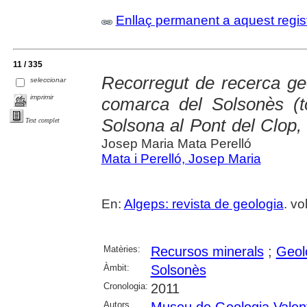
Enllaç permanent a aquest regis
11 / 335
Recorregut de recerca geo
seleccionar
imprimir
comarca del Solsonès (to
Solsona al Pont del Clop,
Text complet
Josep Maria Mata Perelló
Mata i Perelló, Josep Maria
En:
Algeps: revista de geologia
. vo
Matèries:
Recursos minerals
;
Geol
Àmbit:
Solsonès
Cronologia:
2011
Autors