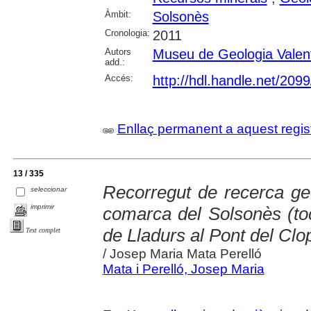
Àmbit:
Solsonès
Cronologia:
2011
Autors
Museu de Geologia Valen
add.:
Accés:
http://hdl.handle.net/209
Enllaç permanent a aquest regis
13 / 335
Recorregut de recerca geo
seleccionar
imprimir
comarca del Solsonès (toca
de Lladurs al Pont del Clo
Text complet
/ Josep Maria Mata Perelló
Mata i Perelló, Josep Maria