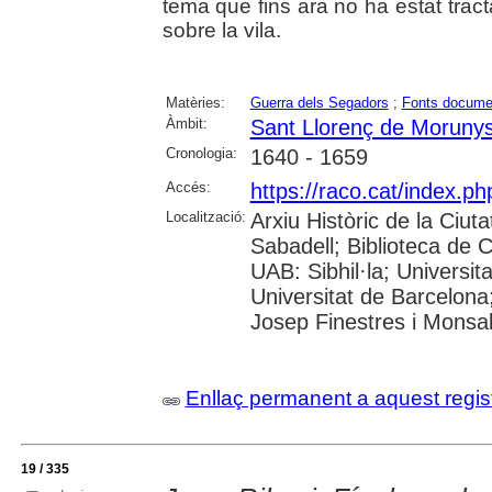
tema que fins ara no ha estat tracta
sobre la vila.
Matèries:
Guerra dels Segadors
;
Fonts docume
Àmbit:
Sant Llorenç de Moruny
Cronologia:
1640 - 1659
Accés:
https://raco.cat/index.p
Localització:
Arxiu Històric de la Ciut
Sabadell; Biblioteca de 
UAB: Sibhil·la; Universi
Universitat de Barcelona
Josep Finestres i Monsa
Enllaç permanent a aquest regis
19 / 335