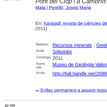
Pont del Clop i a Cambrils
Mata i Perelló, Josep Maria
En:
Xaragall: revista de ciències d
2011)
Matèries:
Recursos minerals
;
Geol
Àmbit:
Solsonès
Cronologia:
2011
Autors
Museu de Geologia Valen
add.:
Accés:
http://hdl.handle.net/209
Enllaç permanent a aquest regis
10 / 335