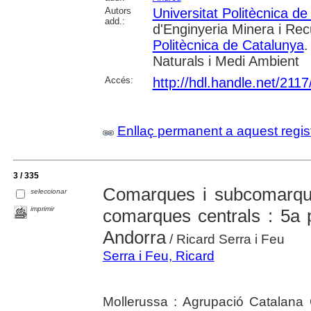
Autors
Universitat Politècnica d
add.:
d'Enginyeria Minera i Rec
Politècnica de Catalunya
.
Naturals i Medi Ambient
Accés:
http://hdl.handle.net/211
Enllaç permanent a aquest regis
3 / 335
Comarques i subcomarque
seleccionar
imprimir
comarques centrals : 5a p
Andorra
/ Ricard Serra i Feu
Serra i Feu, Ricard
Mollerussa : Agrupació Catalana 