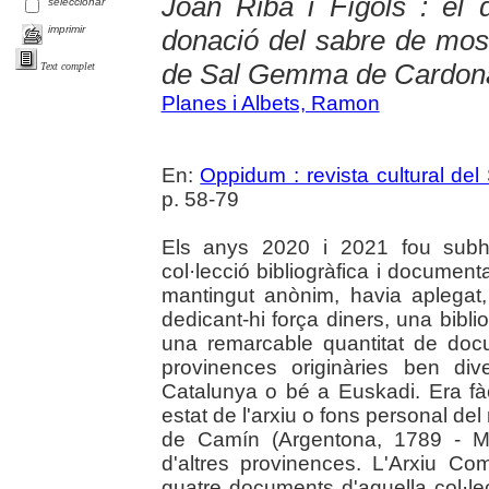
Joan Riba i Fígols : el d
seleccionar
imprimir
donació del sabre de mos
de Sal Gemma de Cardon
Text complet
Planes i Albets, Ramon
En:
Oppidum : revista cultural del
p. 58-79
Els anys 2020 i 2021 fou subha
col·lecció bibliogràfica i documenta
mantingut anònim, havia aplegat,
dedicant-hi força diners, una bibl
una remarcable quantitat de doc
provinences originàries ben div
Catalunya o bé a Euskadi. Era fà
estat de l'arxiu o fons personal de
de Camín (Argentona, 1789 - Ma
d'altres provinences. L'Arxiu C
quatre documents d'aquella col·le