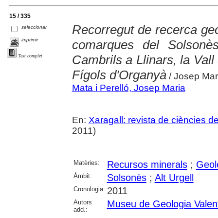
15 / 335
Recorregut de recerca geo
seleccionar
imprimir
comarques del Solsonès
Cambrils a Llinars, la Vall 
Text complet
Fígols d'Organyà
/ Josep Mari
Mata i Perelló, Josep Maria
En:
Xaragall: revista de ciències d
2011)
Matèries:
Recursos minerals
;
Geol
Àmbit:
Solsonès
;
Alt Urgell
Cronologia:
2011
Autors
Museu de Geologia Valen
add.: