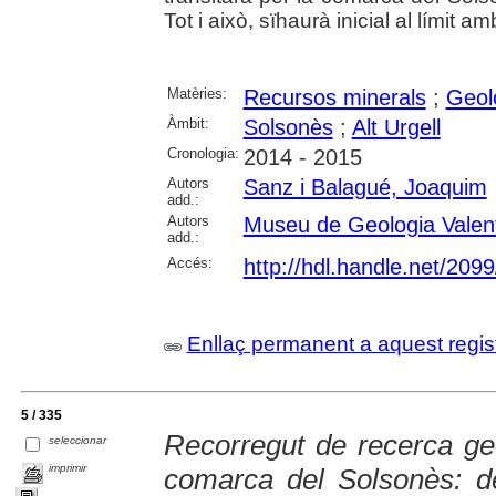
Tot i això, sïhaurà inicial al límit a
Matèries:
Recursos minerals
;
Geol
Àmbit:
Solsonès
;
Alt Urgell
Cronologia:
2014 - 2015
Autors
Sanz i Balagué, Joaquim
add.:
Autors
Museu de Geologia Valen
add.:
Accés:
http://hdl.handle.net/209
Enllaç permanent a aquest regis
5 / 335
Recorregut de recerca geo
seleccionar
imprimir
comarca del Solsonès: d