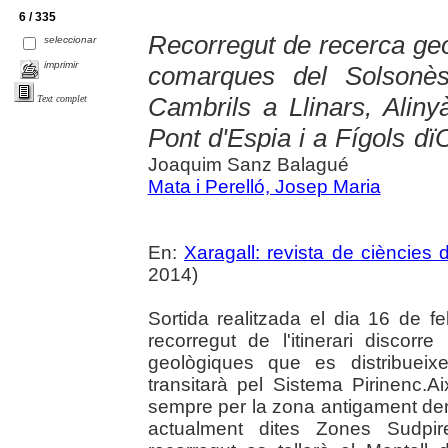
6 / 335
Recorregut de recerca geo
seleccionar
imprimir
comarques del Solsonès
Cambrils a Llinars, Alinyà
Text complet
Pont d'Espia i a Fígols d
Joaquim Sanz Balagué
Mata i Perelló, Josep Maria
En:
Xaragall: revista de ciències 
2014)
Sortida realitzada el dia 16 de f
recorregut de l'itinerari discor
geològiques que es distribueix
transitarà pel Sistema Pirinenc.Aix
sempre per la zona antigament deno
actualment dites Zones Sudpir