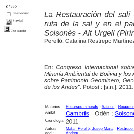
2 / 335
La Restauración del salí
seleccionar
imprimir
ruta de la sal y en el p
Solsonès - Alt Urgell (Pir
Text complet
Perelló, Catalina Restrepo Martínez
En:
Congreso Internacional sob
Minería Ambiental de Bolívia y los
sobre Patrimonio Geominero, Geol
de los Andes"
. Potosí : [s.n.], 201
Matèries:
Recursos minerals
;
Salines
;
Recursos
Àmbit:
Cambrils
- Odèn ;
Solson
Cronologia:
2011
Autors
Mata i Perelló, Josep Maria
;
Restrepo 
add.:
Andreu