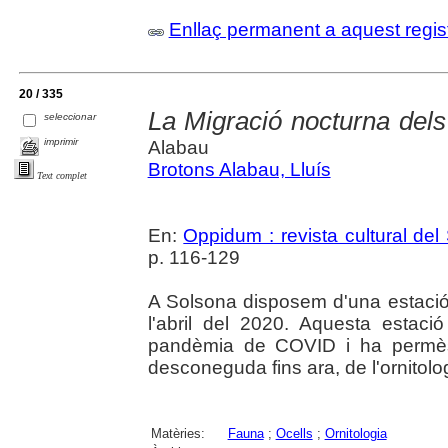
Enllaç permanent a aquest regis
20 / 335
La Migració nocturna dels
seleccionar
imprimir
Alabau
Brotons Alabau, Lluís
Text complet
En:
Oppidum : revista cultural del
p. 116-129
A Solsona disposem d'una estació
l'abril del 2020. Aquesta estac
pandèmia de COVID i ha permès 
desconeguda fins ara, de l'ornitolo
Matèries:
Fauna
;
Ocells
;
Ornitologia