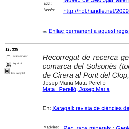
Museu de Geologia Valen
add.:
Accés:
http://hdl.handle.net/209
Enllaç permanent a aquest regis
12 / 335
Recorregut de recerca geo
seleccionar
imprimir
comarca del Solsonès (toca
de Cirera al Pont del Clop
Text complet
Josep Maria Mata Perelló
Mata i Perelló, Josep Maria
En:
Xaragall: revista de ciències d
Matèries:
Recursos minerals
;
Geol