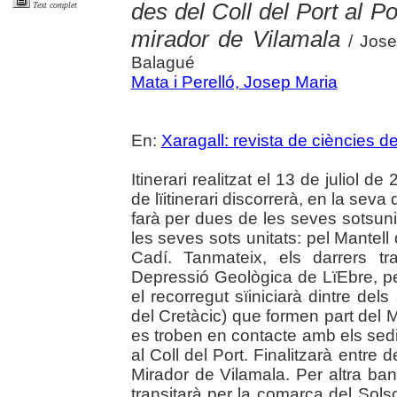
des del Coll del Port al Po
Text complet
mirador de Vilamala
/ Jose
Balagué
Mata i Perelló, Josep Maria
En:
Xaragall: revista de ciències d
Itinerari realitzat el 13 de juliol 
de lïitinerari discorrerà, en la seva 
farà per dues de les seves sotsunita
les seves sots unitats: pel Mantell 
Cadí. Tanmateix, els darrers tr
Depressió Geològica de LïEbre, per
el recorregut sïiniciarà dintre del
del Cretàcic) que formen part del M
es troben en contacte amb els sed
al Coll del Port. Finalitzarà entre
Mirador de Vilamala. Per altra banda
transitarà per la comarca del Solso