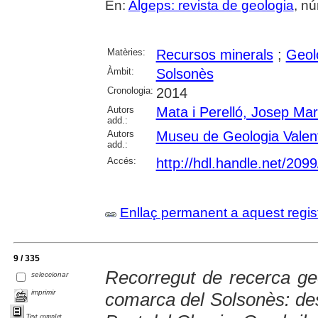
En:
Algeps: revista de geologia
, nú
Matèries:
Recursos minerals
;
Geol
Àmbit:
Solsonès
Cronologia:
2014
Autors
Mata i Perelló, Josep Mar
add.:
Autors
Museu de Geologia Valen
add.:
Accés:
http://hdl.handle.net/209
Enllaç permanent a aquest regis
9 / 335
Recorregut de recerca geo
seleccionar
imprimir
comarca del Solsonès: des
Text complet