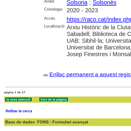
Àmbit:
Solsona
;
Solsonès
Cronologia:
2020 - 2023
Accés:
https://raco.cat/index.p
Localització:
Arxiu Històric de la Ciut
Sabadell; Biblioteca de 
UAB: Sibhil·la; Universi
Universitat de Barcelona
Josep Finestres i Monsa
Enllaç permanent a aquest regis
pàgina 1 de 17
Refinar la cerca
Base de dades
FONS : Formulari avançat