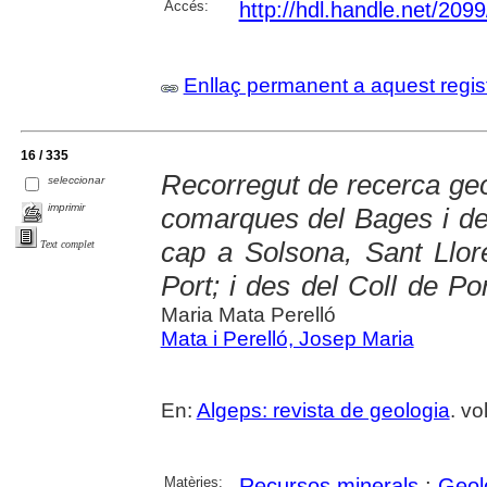
Accés:
http://hdl.handle.net/209
Enllaç permanent a aquest regis
16 / 335
Recorregut de recerca geo
seleccionar
imprimir
comarques del Bages i de
cap a Solsona, Sant Llor
Text complet
Port; i des del Coll de P
Maria Mata Perelló
Mata i Perelló, Josep Maria
En:
Algeps: revista de geologia
. vo
Matèries:
Recursos minerals
;
Geol