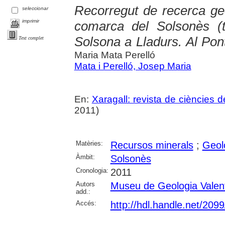
Recorregut de recerca geo
seleccionar
imprimir
comarca del Solsonès (to
Solsona a Lladurs. Al Pon
Text complet
Maria Mata Perelló
Mata i Perelló, Josep Maria
En:
Xaragall: revista de ciències d
2011)
Matèries:
Recursos minerals
;
Geol
Àmbit:
Solsonès
Cronologia:
2011
Autors
Museu de Geologia Valen
add.:
Accés:
http://hdl.handle.net/209