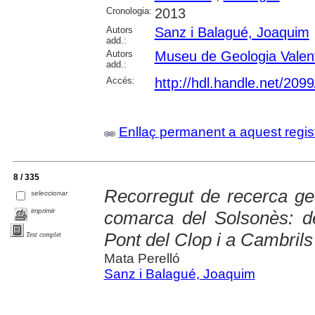
Cronologia:
2013
Autors
Sanz i Balagué, Joaquim
add.:
Autors
Museu de Geologia Valen
add.:
Accés:
http://hdl.handle.net/209
Enllaç permanent a aquest regis
8 / 335
Recorregut de recerca geo
seleccionar
imprimir
comarca del Solsonès: d
Pont del Clop i a Cambrils
Text complet
Mata Perelló
Sanz i Balagué, Joaquim