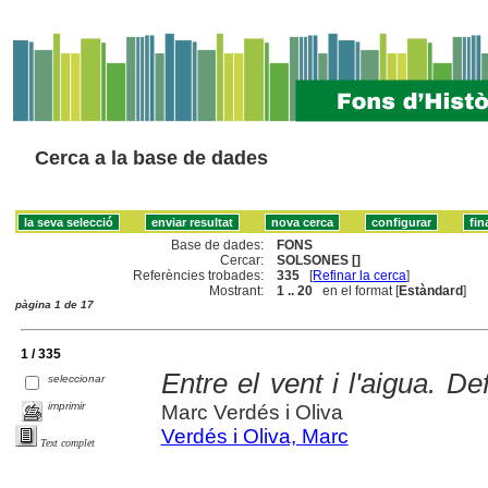
Cerca a la base de dades
Base de dades:
FONS
Cercar:
SOLSONES []
Referències trobades:
335
[
Refinar la cerca
]
Mostrant:
1 .. 20
en el format [
Estàndard
]
pàgina 1 de 17
1 / 335
Entre el vent i l'aigua. De
seleccionar
imprimir
Marc Verdés i Oliva
Verdés i Oliva, Marc
Text complet