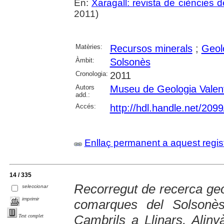
En:
Xaragall: revista de ciències d
2011)
Matèries:
Recursos minerals
;
Geol
Àmbit:
Solsonès
Cronologia:
2011
Autors
Museu de Geologia Valen
add.:
Accés:
http://hdl.handle.net/209
Enllaç permanent a aquest regis
14 / 335
Recorregut de recerca geo
seleccionar
imprimir
comarques del Solsonès
Cambrils a Llinars, Alinyà
Text complet