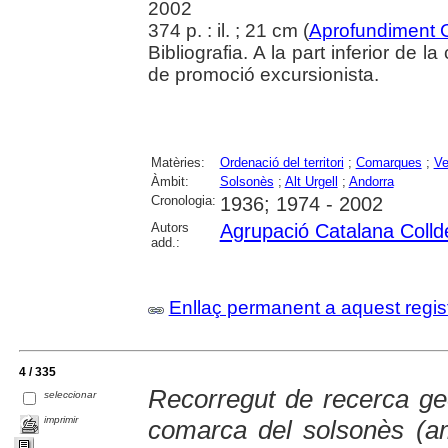
2002
374 p. : il. ; 21 cm (
Aprofundiment 
Bibliografia. A la part inferior de 
de promoció excursionista.
Matèries:
Ordenació del territori
;
Comarques
;
Ve
Àmbit:
Solsonès
;
Alt Urgell
;
Andorra
Cronologia:
1936; 1974 - 2002
Autors
Agrupació Catalana Colld
add.:
Enllaç permanent a aquest regis
4 / 335
Recorregut de recerca geo
seleccionar
imprimir
comarca del solsonès (amb