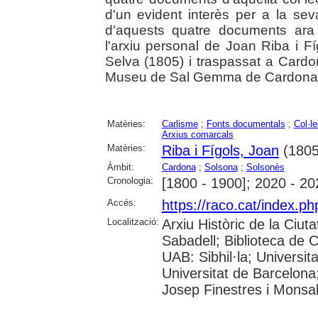
d'un evident interès per a la se
d'aquests quatre documents ara
l'arxiu personal de Joan Riba i Fí
Selva (1805) i traspassat a Card
Museu de Sal Gemma de Cardona 
Matèries:
Carlisme
;
Fonts documentals
;
Col·l
Arxius comarcals
Matèries:
Riba i Fígols, Joan
(1805
Àmbit:
Cardona
;
Solsona
;
Solsonès
Cronologia:
[1800 - 1900]; 2020 - 20
Accés:
https://raco.cat/index.p
Localització:
Arxiu Històric de la Ciut
Sabadell; Biblioteca de 
UAB: Sibhil·la; Universi
Universitat de Barcelona
Josep Finestres i Monsa