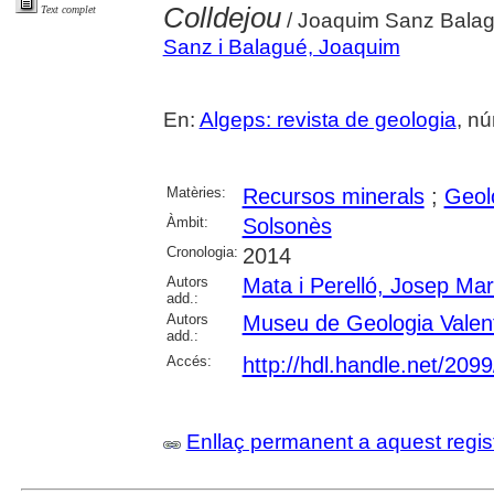
Colldejou
Text complet
/ Joaquim Sanz Balag
Sanz i Balagué, Joaquim
En:
Algeps: revista de geologia
, nú
Matèries:
Recursos minerals
;
Geol
Àmbit:
Solsonès
Cronologia:
2014
Autors
Mata i Perelló, Josep Mar
add.:
Autors
Museu de Geologia Valen
add.:
Accés:
http://hdl.handle.net/209
Enllaç permanent a aquest regis