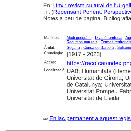
En:
Urtx : revista cultural de l'Urgell
: il. (
Repensant Ponent. Perspective
Notes a peu de pàgina. Bibliografia
Matèries:
Medi geogràfic
;
Divisió territorial
;
Agr
Recursos naturals
;
Termes territorial
Àmbit:
Segarra
;
Conca de Barberà
;
Solsonè
Cronologia:
[1917 - 2023]
Accés:
https://raco.cat/index.ph
Localització:
UAB: Humanitats (Hemero
Universitat de Girona; Un
de Catalunya; Universita
Universitat Pompeu Fabra;
Universitat de Lleida
Enllaç permanent a aquest regis