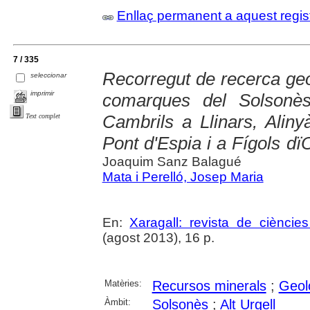
Enllaç permanent a aquest regis
7 / 335
Recorregut de recerca geo
seleccionar
imprimir
comarques del Solsonès
Cambrils a Llinars, Alinyà
Text complet
Pont d'Espia i a Fígols d
Joaquim Sanz Balagué
Mata i Perelló, Josep Maria
En:
Xaragall: revista de cièncie
(agost 2013), 16 p.
Matèries:
Recursos minerals
;
Geol
Àmbit:
Solsonès
;
Alt Urgell