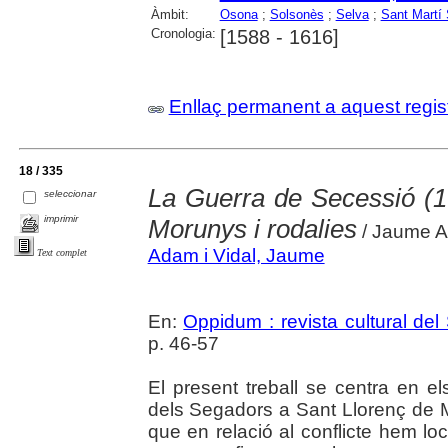
Àmbit:
Osona
;
Solsonès
;
Selva
;
Sant Martí
Cronologia:
[1588 - 1616]
Enllaç permanent a aquest regis
18 / 335
La Guerra de Secessió (1
seleccionar
imprimir
Morunys i rodalies
/ Jaume A
Adam i Vidal, Jaume
Text complet
En:
Oppidum : revista cultural del
p. 46-57
El present treball se centra en e
dels Segadors a Sant Llorenç de Mor
que en relació al conflicte hem loca