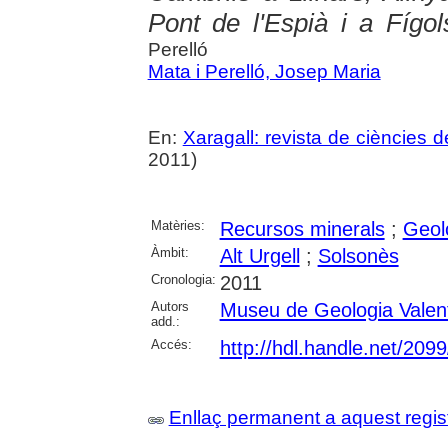
Pont de l'Espià i a Fígo
Perelló
Mata i Perelló, Josep Maria
En:
Xaragall: revista de ciències d
2011)
Matèries:
Recursos minerals
;
Geol
Àmbit:
Alt Urgell
;
Solsonès
Cronologia:
2011
Autors
Museu de Geologia Valen
add.:
Accés:
http://hdl.handle.net/209
Enllaç permanent a aquest regis