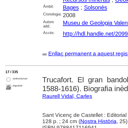
Àmbit:
Bages
;
Solsonès
Cronologia:
2008
Autors
Museu de Geologia Valen
add.:
Accés:
http://hdl.handle.net/209
Enllaç permanent a aquest regis
17 / 335
Trucafort. El gran bando
seleccionar
imprimir
1588-1616). Biografia inèd
Raurell Vidal, Carles
Sant Vicenç de Castellet : Editorial
128 p. ; 24 cm (
Nostra Història
, 25
ISBN 9788417116941