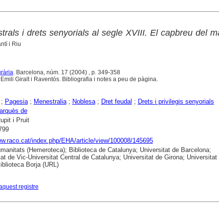
rals i drets senyorials al segle XVIII. El capbreu del 
tí i Riu
grària
. Barcelona, núm. 17 (2004) , p. 349-358
ili Giralt i Raventós. Bibliografia i notes a peu de pàgina.
;
Pagesia
;
Menestralia
;
Noblesa
;
Dret feudal
;
Drets i privilegis senyorials
arquès de
upit i Pruit
799
ww.raco.cat/index.php/EHA/article/view/100008/145695
anitats (Hemeroteca); Biblioteca de Catalunya; Universitat de Barcelona;
tat de Vic-Universitat Central de Catalunya; Universitat de Girona; Universitat
Biblioteca Borja (URL)
aquest registre