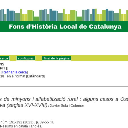
NS
IT []
[
Refinar la cerca
]
. 18
en el format [
Estàndard
]
s de minyons i alfabetització rural : alguns casos a Os
lva (segles XVI-XVIII)
/ Xavier Solà i Colomer
, núm. 191-192 (2023) , p. 39-55 : il.
Resums en català i anglès.