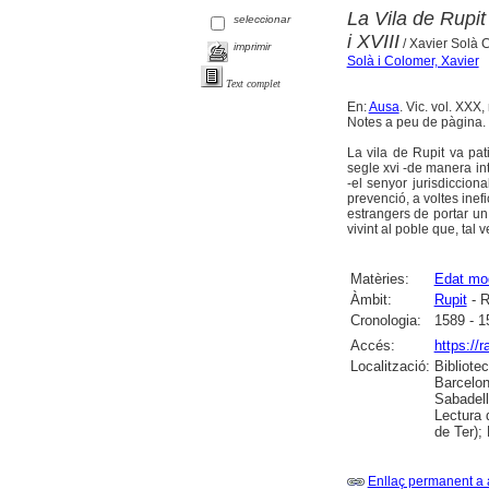
La Vila de Rupit
seleccionar
i XVIII
/ Xavier Solà 
imprimir
Solà i Colomer, Xavier
Text complet
En:
Ausa
. Vic. vol. XXX,
Notes a peu de pàgina. 
La vila de Rupit va pat
segle xvi -de manera int
-el senyor jurisdicciona
prevenció, a voltes inefi
estrangers de portar un
vivint al poble que, tal
Matèries:
Edat mo
Àmbit:
Rupit
- R
Cronologia:
1589 - 1
Accés:
https://
Localització:
Bibliote
Barcelon
Sabadell
Lectura 
de Ter);
Enllaç permanent a 