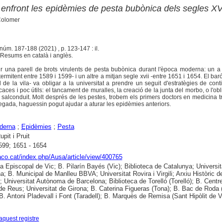
 enfront les epidèmies de pesta bubònica dels segles XV
Colomer
 núm. 187-188 (2021) , p. 123-147 : il.
Resums en català i anglès.
ir una parell de brots virulents de pesta bubònica durant l'època moderna: un a 
ermitent entre 1589 i 1599- i un altre a mitjan segle xvii -entre 1651 i 1654. El bar
l de la vila- va obligar a la universitat a prendre un seguit d'estratègies de cont
caces i poc útils: el tancament de muralles, la creació de la junta del morbo, o l'obl
 salconduit. Molt després de les pestes, trobem els primers doctors en medicina tr
 vegada, haguessin pogut ajudar a aturar les epidèmies anteriors.
derna
;
Epidèmies
;
Pesta
upit i Pruit
599; 1651 - 1654
raco.cat/index.php/Ausa/article/view/400765
ca Episcopal de Vic; B. Pilarín Bayés (Vic); Biblioteca de Catalunya; Universit
a; B. Municipal de Manlleu BBVA; Universitat Rovira i Virgili; Arxiu Històric d
; Universitat Autònoma de Barcelona; Biblioteca de Torelló (Torelló); B. Centr
de Reus; Universitat de Girona; B. Caterina Figueras (Tona); B. Bac de Roda
 B. Antoni Pladevall i Font (Taradell); B. Marquès de Remisa (Sant Hipòlit de V
aquest registre