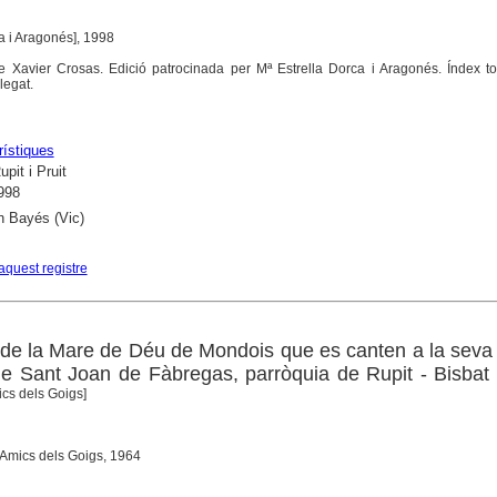
ca i Aragonés], 1998
e Xavier Crosas. Edició patrocinada per Mª Estrella Dorca i Aragonés. Índex to
legat.
rístiques
upit i Pruit
998
ín Bayés (Vic)
aquest registre
 de la Mare de Déu de Mondois que es canten a la seva
de Sant Joan de Fàbregas, parròquia de Rupit - Bisbat
ics dels Goigs]
: Amics dels Goigs, 1964