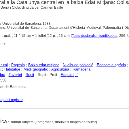
al a la Catalunya central en la baixa Edat Mitjana: Coll
Serra i Clota; dirigida per Carmen Batlle
s Universitat de Barcelona, 1988
arme. Universitat de Barcelona. Departament d'Història Medieval, Paleografia i Di
 : gràf. ; 11 * 15 cm + 1 fullet (12 p. ; 16 cm) (
Tesis doctorals microfitxades
, 256. 
dix.
rural
;
Pagesia
;
Baixa edat mitjana
;
Nuclis de població
;
Economia agrària
s
;
Habitatge
;
Medi geogràfic
;
Agricultura
;
Ramaderia
bra
;
Tavertet
;
Rupit
- Rupit i Pruit ;
Esquirol, l'
1550]
tat de Barcelona
aquest registre
tica
/ Ramon Vinyeta (Fotografies, dibuixosi mapes de l'autor)