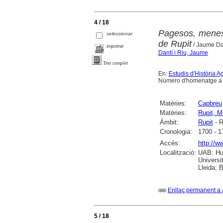
4 / 18
Pagesos, menest
seleccionar
de Rupit
/ Jaume Dan
imprimir
Dantí i Riu, Jaume
Text complet
En:
Estudis d'Història A
Número d'homenatge a Em
Matèries:
Capbreu
Matèries:
Rupit, M
Àmbit:
Rupit
- R
Cronologia:
1700 - 1
Accés:
http://w
Localització:
UAB: Hum
Universi
Lleida; 
Enllaç permanent a 
5 / 18