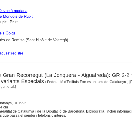
Devoció mariana
e Mondois de Rupit
upit i Pruit
els Goigs
ès de Remisa (Sant Hipòlit de Voltregà)
aquest registre
Gran Recorregut (La Jonquera - Aiguafreda): GR 2-2 v
 variants Especials
/ Federació d'Entitats Excursionistes de Catalunya ; [
ur, et al.]
untanya, DL1996
 24 cm
ralitat de Catalunya i de la Diputació de Barcelona. Bibliografia. Inclou informac
s que passa el sender i telèfons d'interès.