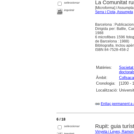
La Comunitat rur
seleccionar
[Microforma]
/ Assumpta 
imprimir
Serra i Clota, Assumpta
Barcelona : Publicacion
Dirigida per: Batlle, C
1988
6 microfitxes 1596 fotog.
de Barcelona : 1988)
Bibliografia. Inclou apèn
ISBN 84-7528-458-2
Matèries:
Societat 
doctoral
Àmbit:
Collsaca
Cronologia:
[1200 - 
Localització:
Universi
Enllaç permanent a 
6 / 18
Rupit: guia turís
seleccionar
Vinyeta i Leyes, Ramon
imprimir