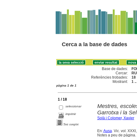
Cerca a la base de dades
Base de dades:
FO
Cercar:
RUP
Referències trobades:
18
Mostrant:
1 .
pàgina 1 de 1
1 / 18
Mestres, escole
seleccionar
Garrotxa i la Se
imprimir
Solà i Colomer, Xavier
Text complet
En:
Ausa
. Vic. vol. XXXI
Notes a peu de pàgina. 