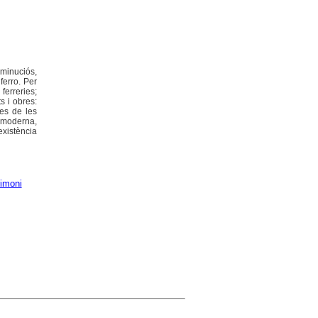
 minuciós,
 ferro. Per
ferreries;
s i obres:
les de les
a moderna,
existència
rimoni