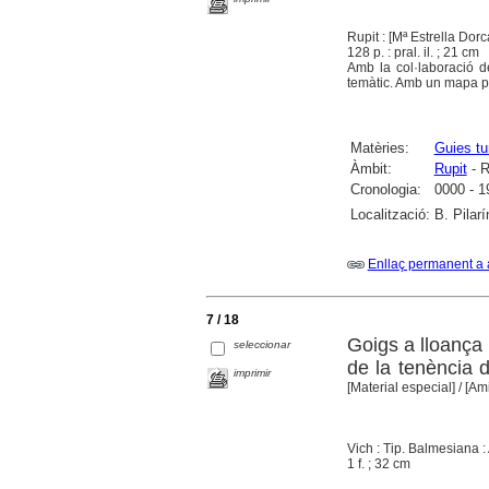
Rupit : [Mª Estrella Dor
128 p. : pral. il. ; 21 cm
Amb la col·laboració d
temàtic. Amb un mapa p
Matèries:
Guies tu
Àmbit:
Rupit
- R
Cronologia:
0000 - 1
Localització:
B. Pilar
Enllaç permanent a 
7 / 18
Goigs a lloança
seleccionar
de la tenència 
imprimir
[Material especial]
/ [Am
Vich : Tip. Balmesiana 
1 f. ; 32 cm