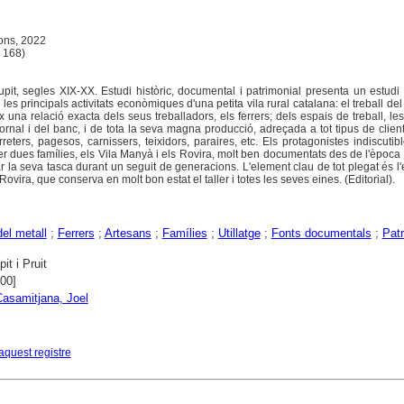
ions, 2022
, 168)
Rupit, segles XIX-XX. Estudi històric, documental i patrimonial presenta un estudi
e les principals activitats econòmiques d'una petita vila rural catalana: el treball del
 una relació exacta dels seus treballadors, els ferrers; dels espais de treball, les 
 fornal i del banc, i de tota la seva magna producció, adreçada a tot tipus de client
rreters, pagesos, carnissers, teixidors, paraires, etc. Els protagonistes indiscutib
ser dues famílies, els Vila Manyà i els Rovira, molt ben documentats des de l'èpoc
 la seva tasca durant un seguit de generacions. L'element clau de tot plegat és l'
 Rovira, que conserva en molt bon estat el taller i totes les seves eines. (Editorial).
del metall
;
Ferrers
;
Artesans
;
Famílies
;
Utillatge
;
Fonts documentals
;
Pat
it i Pruit
000]
asamitjana, Joel
aquest registre