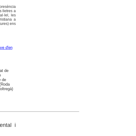
 presència
 lletres a
l·lel, les
ristiana a
tures) ens
ve d'en
at de
e
e de
 (Roda
oltregà)
ental i