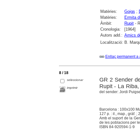
Matèries:
Goigs
;
Matèries:
Ermita d
Àmbit:
Rupit
- R
Cronologia:
[1964]
Autors add.:
Amics d
Localització:
B. Marqu
Enllaç permanent a 
8 / 18
GR 2 Sender de 
seleccionar
Rupit - La Riba,
imprimir
del sender: Jordi Puigseg
Barcelona : 100x100 M
127 p. : il., map., gràf. ;
Amb el suport de la Gene
de les poblacions per le
ISBN 84-920594-1-9