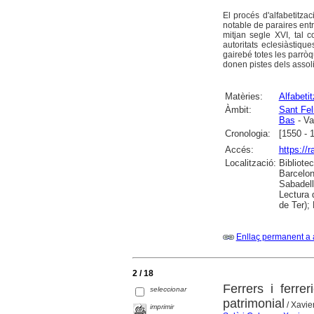
El procés d'alfabetitza
notable de paraires ent
mitjan segle XVI, tal 
autoritats eclesiàstiqu
gairebé totes les parròq
donen pistes dels assoli
Matèries:
Alfabeti
Àmbit:
Sant Fel
Bas
- Va
Cronologia:
[1550 - 
Accés:
https://
Localització:
Bibliote
Barcelon
Sabadell
Lectura 
de Ter);
Enllaç permanent a 
2 / 18
Ferrers i ferre
seleccionar
patrimonial
/ Xavie
imprimir