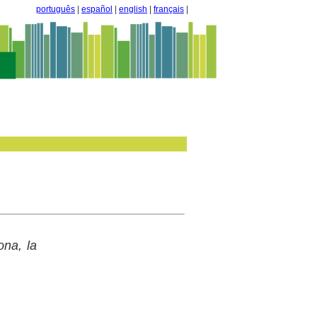
português
|
español
|
english
|
français
|
ona, la