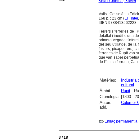
Solà i Colomer, Xavier
Valls : Cossetània Edic
168 p. ; 23 cm (
El Tinter
ISBN 9788413562223
Ferrers i ferreries de 
detallat i inèdit d'una d
primera vegada s'ofereix
del seu utillatge, de la
fusters, picapedrers, ca
ferreries de Rupit van 
que van saber perpetuar
de l'última ferreria, Can
Matèries:
Indústria 
cultural
Àmbit:
Rupit
- Rup
Cronologia:
[1300 - 2
Autors
Colomer C
add.:
Enllaç permanent a 
3 / 18