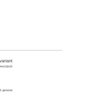
ariant
Descripció
ió general