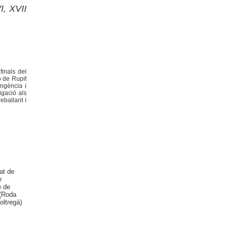
I, XVII
finals del
ó de Rupit
ingència i
igació als
eballant i
at de
e
e de
 (Roda
oltregà)