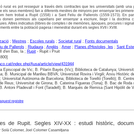
ció rural es pot resseguir a través dels contractes que les universitats (amb una
re els seus membres) fan a diferents mestres de minyons per ensenyar les primeres
com hem trobat a Rupit (1558) i a Sant Feliu de Pallerols (1559-1573). En para
es donen permisos als capellans per ensenyar a escriure, llegir i la doctrina c
uies. Altres indicatius (llibres de comptes i de memòries, àpoques, procures i signa
ments entre la població pagesa i menestral durant els segles XVII i XVIII.
tzació
;
Mestres
;
Escoles rurals
;
Societat rural
;
Fonts documentals
iu de Pallerols
;
Riudaura
;
Anglès
;
Amer
;
Planes d'Hostoles, les
;
Sant Este
ll d'en Bas, la ;
Rupit
- Rupit i Pruit
1800]
raco.cat/index.php/Ausa/article/view/431944
ca Episcopal de Vic; B. Pilarín Bayés (Vic); Biblioteca de Catalunya; Universit
a; B. Municipal de Manlleu BBVA; Universitat Rovira i Virgili; Arxiu Històric d
; Universitat Autònoma de Barcelona; Biblioteca de Torelló (Torelló); B. Centr
de Reus; Universitat de Girona; B. Caterina Figueras (Tona); B. Bac de Roda
 B. Antoni Pladevall i Font (Taradell); B. Marquès de Remisa (Sant Hipòlit de V
aquest registre
ries de Rupit. Segles XIV-XX : estudi històric, docum
r Solà Colomer, Joel Colomer Casamitjana