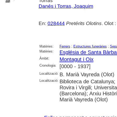
Torras
Danés i Torras, Joaquim
En:
028444
Pretérits Olotins
. Olot 
Matèries:
Ferrers
;
Estructures funeràries
;
Sepu
Matèries:
Església de Santa Bàrba
Àmbit:
Montagut i Oix
Cronologia:
[0000 - 1937]
Localització:
B. Marià Vayreda (Olot)
Localització:
Biblioteca de Catalunya; 
Rovira i Virgili; Universi
(Barcelona); Arxiu Històr
Marià Vayreda (Olot)