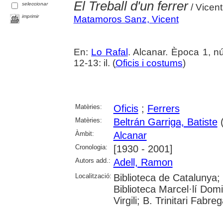
El Treball d'un ferrer
seleccionar
/ Vicen
imprimir
Matamoros Sanz, Vicent
En:
Lo Rafal
. Alcanar. Època 1, 
12-13: il. (
Oficis i costums
)
Matèries:
Oficis
;
Ferrers
Matèries:
Beltrán Garriga, Batiste
(
Àmbit:
Alcanar
Cronologia:
[1930 - 2001]
Autors add.:
Adell, Ramon
Localització:
Biblioteca de Catalunya;
Biblioteca Marcel·lí Domi
Virgili; B. Trinitari Fabre