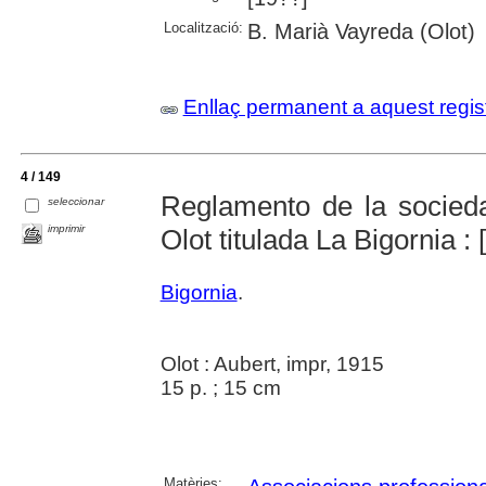
Localització:
B. Marià Vayreda (Olot)
Enllaç permanent a aquest regis
4 / 149
Reglamento de la socieda
seleccionar
imprimir
Olot titulada La Bigornia : 
Bigornia
.
Olot : Aubert, impr, 1915
15 p. ; 15 cm
Matèries: