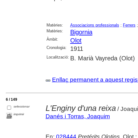
Matèries:
Associacions professionals
;
Ferrers
Matèries:
Bigornia
Àmbit:
Olot
Cronologia:
1911
Localització:
B. Marià Vayreda (Olot)
Enllaç permanent a aquest regis
6 / 149
L'Enginy d'una reixa
seleccionar
/ Joaqu
imprimir
Danés i Torras, Joaquim
En:
028444
Pretérits Olotins
. Olot 