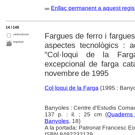
Enllaç permanent a aquest regis
14 / 149
Fargues de ferro i fargues 
seleccionar
imprimir
aspectes tecnològics : a
"Col·loqui de la Far
excepcional de farga cat
novembre de 1995
Col·loqui de la Farga
(1995 : Banyo
Banyoles : Centre d'Estudis Comar
137 p. : il. ; 25 cm (
Quaderns 
Banyoles
, 18)
A la portada: Patronat Francesc Eix
ISBN 8492232129