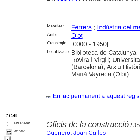
Matèries:
Ferrers
;
Indústria del me
Àmbit:
Olot
Cronologia:
[0000 - 1950]
Localització:
Biblioteca de Catalunya; 
Rovira i Virgili; Universi
(Barcelona); Arxiu Històr
Marià Vayreda (Olot)
Enllaç permanent a aquest regis
7 / 149
Oficis de la construcció
seleccionar
/ J
imprimir
Guerrero, Joan Carles