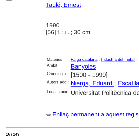
Taulé, Ernest
1990
[56] f. : il. ; 30 cm
Matèries:
Farga catalana
;
Indústria del metall
;
Àmbit:
Banyoles
Cronologia:
[1500 - 1990]
Autors add.:
Nierga, Eduard
;
Escatll
Localització:
Universitat Politècnica 
Enllaç permanent a aquest regis
16 / 149