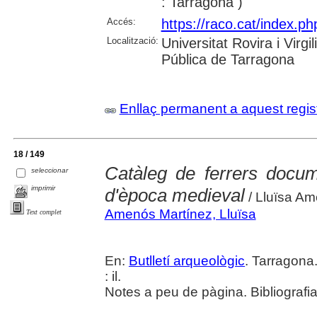
: Tarragona )
Accés:
https://raco.cat/index.ph
Localització:
Universitat Rovira i Virg
Pública de Tarragona
Enllaç permanent a aquest regis
18 / 149
Catàleg de ferrers docum
seleccionar
imprimir
d'època medieval
/ Lluïsa A
Amenós Martínez, Lluïsa
Text complet
En:
Butlletí arqueològic
. Tarragona
: il.
Notes a peu de pàgina. Bibliografia