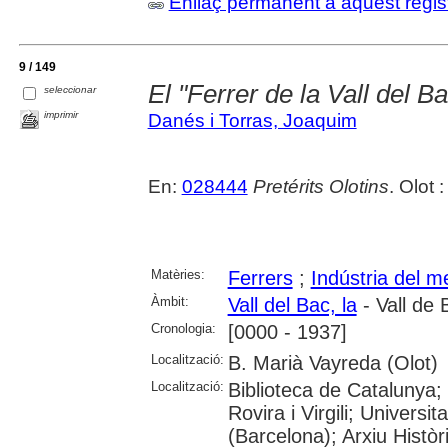
Enllaç permanent a aquest regis
9 / 149
El "Ferrer de la Vall del B
seleccionar
imprimir
Danés i Torras, Joaquim
En:
028444
Pretérits Olotins
. Olot 
Matèries:
Ferrers
;
Indústria del me
Àmbit:
Vall del Bac, la
- Vall de 
Cronologia:
[0000 - 1937]
Localització:
B. Marià Vayreda (Olot)
Localització:
Biblioteca de Catalunya; 
Rovira i Virgili; Universi
(Barcelona); Arxiu Històr