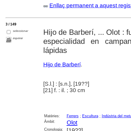
Enllaç permanent a aquest regis
3 / 149
Hijo de Barberí, ... Olot : 
seleccionar
imprimir
especialidad en campa
lápidas
Hijo de Barberí
.
[S.l.] : [s.n.], [19??]
[21] f. : il. ; 30 cm
Matèries:
Ferrers
;
Escultura
;
Indústria del meta
Àmbit:
Olot
Cronologia:
[19??]