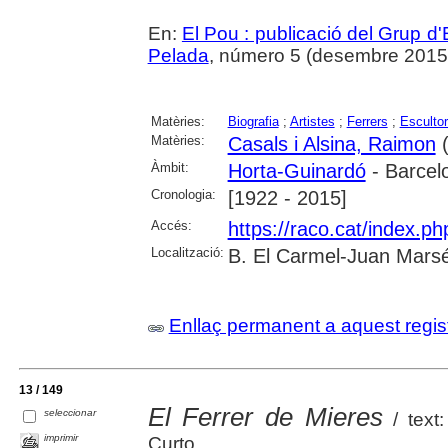
En:
El Pou : publicació del Grup d'
Pelada
, número 5 (desembre 2015), 
Matèries:
Biografia
;
Artistes
;
Ferrers
;
Esculto
Matèries:
Casals i Alsina, Raimon
(
Àmbit:
Horta-Guinardó
- Barcel
Cronologia:
[1922 - 2015]
Accés:
https://raco.cat/index.p
Localització:
B. El Carmel-Juan Marsé
Enllaç permanent a aquest regis
13 / 149
El Ferrer de Mieres
seleccionar
/ text
imprimir
Curto