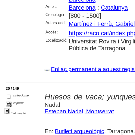
Àmbit:
Barcelona
;
Catalunya
Cronologia:
[800 - 1500]
Autors add.:
Martínez i Ferrà, Gabriel
Accés:
https://raco.cat/index.ph
Localització:
Universitat Rovira i Virg
Pública de Tarragona
Enllaç permanent a aquest regis
20 / 149
Huesos de vaca; yunques
seleccionar
imprimir
Nadal
Esteban Nadal, Montserrat
Text complet
En:
Butlletí arqueològic
. Tarragona