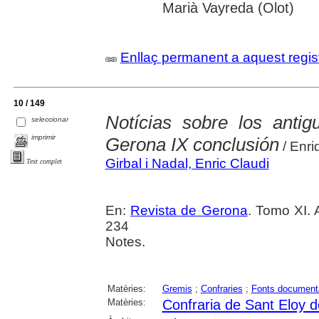
Marià Vayreda (Olot)
Enllaç permanent a aquest regis
10 / 149
Notícias sobre los anti
seleccionar
imprimir
Gerona IX conclusión
/ Enri
Girbal i Nadal, Enric Claudi
Text complet
En:
Revista de Gerona
. Tomo XI. 
234
Notes.
Matèries:
Gremis
;
Confraries
;
Fonts document
Matèries:
Confraria de Sant Eloy 