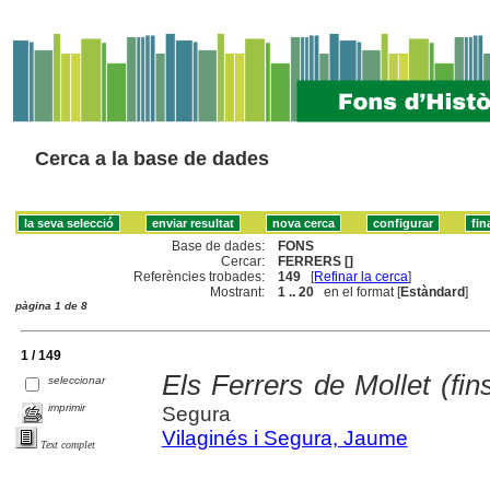
Cerca a la base de dades
Base de dades:
FONS
Cercar:
FERRERS []
Referències trobades:
149
[
Refinar la cerca
]
Mostrant:
1 .. 20
en el format [
Estàndard
]
pàgina 1 de 8
1 / 149
Els Ferrers de Mollet (fin
seleccionar
imprimir
Segura
Vilaginés i Segura, Jaume
Text complet