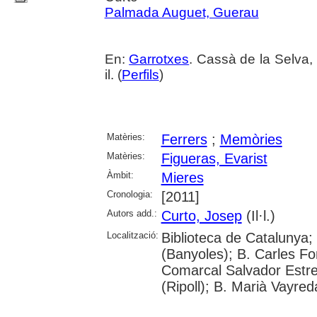
Palmada Auguet, Guerau
En:
Garrotxes
. Cassà de la Selva, 
il. (
Perfils
)
Matèries:
Ferrers
;
Memòries
Matèries:
Figueras, Evarist
Àmbit:
Mieres
Cronologia:
[2011]
Autors add.:
Curto, Josep
(Il·l.)
Localització:
Biblioteca de Catalunya;
(Banyoles); B. Carles Fo
Comarcal Salvador Estre
(Ripoll); B. Marià Vayred