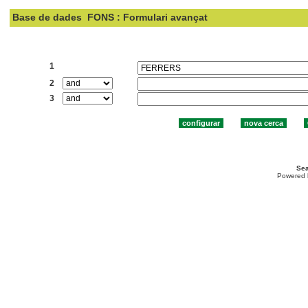
Base de dades
FONS : Formulari avançat
Cercar:
1
2
3
Sea
Powered