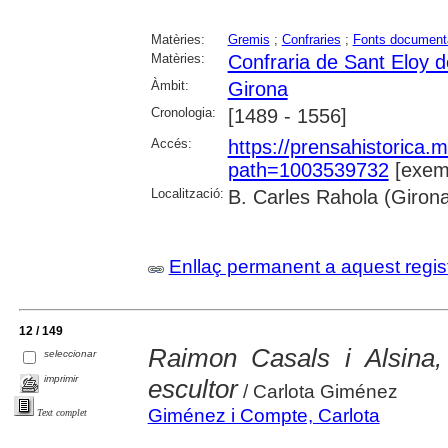
Matèries:
Gremis
;
Confraries
;
Fonts document
Matèries:
Confraria de Sant Eloy 
Àmbit:
Girona
Cronologia:
[1489 - 1556]
Accés:
https://prensahistorica
path=1003539732
[exemp
Localització:
B. Carles Rahola (Giron
Enllaç permanent a aquest regis
12 / 149
Raimon Casals i Alsina, f
seleccionar
imprimir
escultor
/ Carlota Giménez
Giménez i Compte, Carlota
Text complet