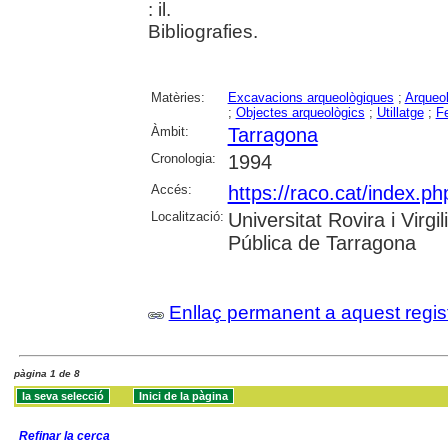
: il.
Bibliografies.
Matèries:
Excavacions arqueològiques
;
Arqueol
;
Objectes arqueològics
;
Utillatge
;
Fe
Àmbit:
Tarragona
Cronologia:
1994
Accés:
https://raco.cat/index.ph
Localització:
Universitat Rovira i Virg
Pública de Tarragona
Enllaç permanent a aquest regis
pàgina 1 de 8
Refinar la cerca