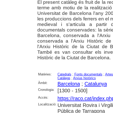
El present catàleg és fruit de la r
terme amb motiu de la realització 
Universitat de Barcelona l'any 2005
les produccions dels ferrers en el m
medieval i s'articula a partir 
documentals conservades: la sèrie 
Barcelona, conservada a l'Arxiu 
conservada a l'Arxiu Històric de
l'Arxiu Històric de la Ciutat de 
També es van consultar els inven
Històric de la Ciutat de Barcelona.
Matèries:
Catedrals
;
Fonts documentals
;
Arte
Catàlegs
;
Arxius històrics
Àmbit:
Barcelona
;
Catalunya
Cronologia:
[1300 - 1500]
Accés:
https://raco.cat/index.ph
Localització:
Universitat Rovira i Virg
Pública de Tarragona