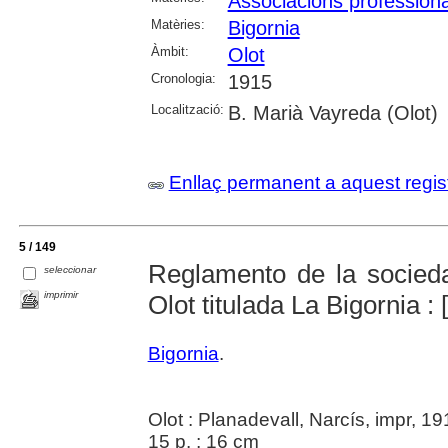
Associacions professiona
Matèries:
Bigornia
Àmbit:
Olot
Cronologia:
1915
Localització:
B. Marià Vayreda (Olot)
Enllaç permanent a aquest regis
5 / 149
Reglamento de la socieda
seleccionar
imprimir
Olot titulada La Bigornia : 
Bigornia
.
Olot : Planadevall, Narcís, impr, 19
15 p. ; 16 cm