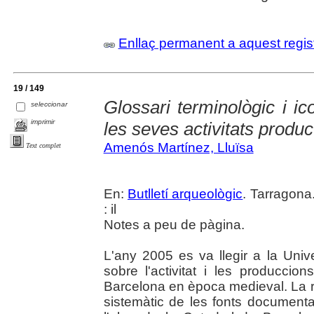
Enllaç permanent a aquest regis
19 / 149
Glossari terminològic i ico
seleccionar
imprimir
les seves activitats produc
Amenós Martínez, Lluïsa
Text complet
En:
Butlletí arqueològic
. Tarragona
: il
Notes a peu de pàgina.
L'any 2005 es va llegir a la Univ
sobre l'activitat i les produccio
Barcelona en època medieval. La rec
sistemàtic de les fonts documenta