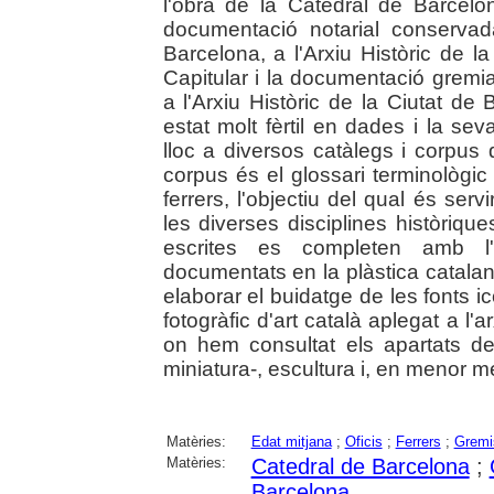
l'obra de la Catedral de Barcelon
documentació notarial conservad
Barcelona, a l'Arxiu Històric de l
Capitular i la documentació gremial
a l'Arxiu Històric de la Ciutat d
estat molt fèrtil en dades i la se
lloc a diversos catàlegs i corpus
corpus és el glossari terminològic 
ferrers, l'objectiu del qual és ser
les diverses disciplines històriq
escrites es completen amb l'in
documentats en la plàstica catalan
elaborar el buidatge de les fonts i
fotogràfic d'art català aplegat a l'ar
on hem consultat els apartats de 
miniatura-, escultura i, en menor me
Matèries:
Edat mitjana
;
Oficis
;
Ferrers
;
Gremi
Matèries:
Catedral de Barcelona
;
Barcelona