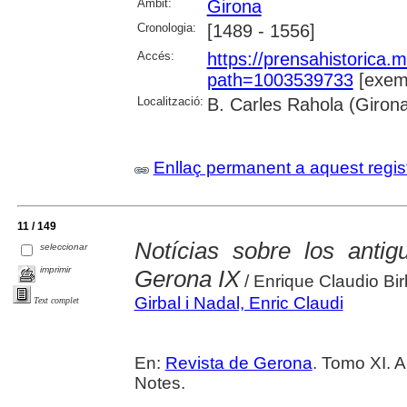
Àmbit:
Girona
Cronologia:
[1489 - 1556]
Accés:
https://prensahistorica
path=1003539733
[exemp
Localització:
B. Carles Rahola (Giron
Enllaç permanent a aquest regis
11 / 149
Notícias sobre los anti
seleccionar
imprimir
Gerona IX
/ Enrique Claudio Bir
Girbal i Nadal, Enric Claudi
Text complet
En:
Revista de Gerona
. Tomo XI. A
Notes.