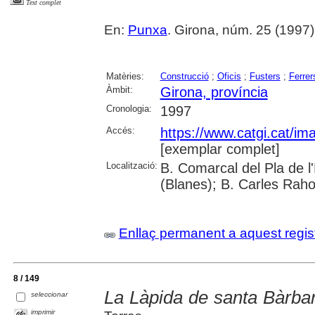
Text complet
En:
Punxa
. Girona, núm. 25 (1997) , 
Matèries:
Construcció
;
Oficis
;
Fusters
;
Ferrer
Àmbit:
Girona, província
Cronologia:
1997
Accés:
https://www.catgi.cat/i
[exemplar complet]
Localització:
B. Comarcal del Pla de 
(Blanes); B. Carles Raho
Enllaç permanent a aquest regis
8 / 149
La Làpida de santa Bàrba
seleccionar
imprimir