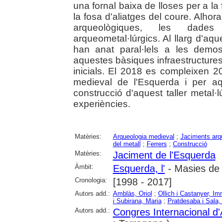
una fornal baixa de lloses per a la 
la fosa d'aliatges del coure. Alhor
arqueològiques, les dades
arqueometal·lúrgics. Al llarg d'aq
han anat paral·lels a les demo
aquestes bàsiques infraestructures
inicials. El 2018 es compleixen 2
medieval de l'Esquerda i per aq
construcció d'aquest taller metal·
experiències.
Matèries:
Arqueologia medieval
;
Jaciments arq
del metall
;
Ferrers
;
Construcció
Matèries:
Jaciment de l'Esquerda
Àmbit:
Esquerda, l'
- Masies de 
Cronologia:
[1998 - 2017]
Autors add.:
Amblàs, Oriol
;
Ollich i Castanyer, I
i Subirana, Maria
;
Pratdesaba i Sala, 
Autors add.:
Congres Internacional d