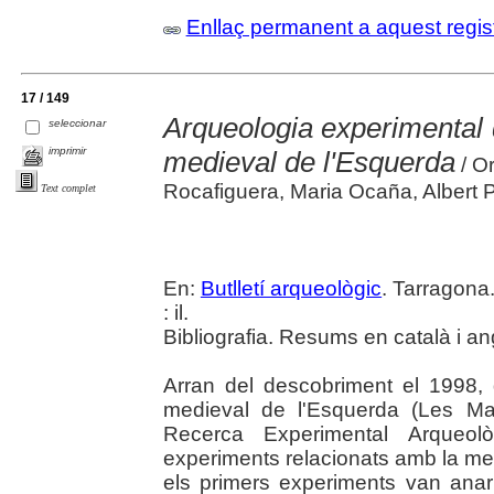
Enllaç permanent a aquest regis
17 / 149
Arqueologia experimental de
seleccionar
imprimir
medieval de l'Esquerda
/ Or
Rocafiguera, Maria Ocaña, Albert 
Text complet
En:
Butlletí arqueològic
. Tarragona
: il.
Bibliografia. Resums en català i an
Arran del descobriment el 1998, d
medieval de l'Esquerda (Les Ma
Recerca Experimental Arqueo
experiments relacionats amb la meta
els primers experiments van anar 