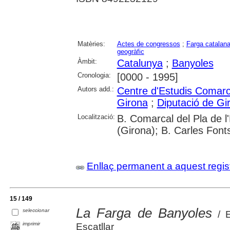
Matèries:
Actes de congressos
;
Farga catalan
geogràfic
Àmbit:
Catalunya
;
Banyoles
Cronologia:
[0000 - 1995]
Autors add.:
Centre d'Estudis Comarc
Girona
;
Diputació de Gi
Localització:
B. Comarcal del Pla de l
(Girona); B. Carles Font
Enllaç permanent a aquest regis
15 / 149
La Farga de Banyoles
seleccionar
/ E
imprimir
Escatllar