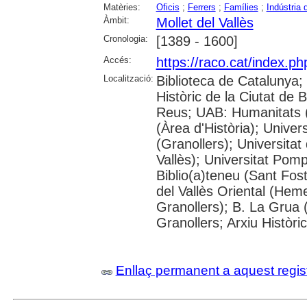
Matèries:
Oficis
;
Ferrers
;
Famílies
;
Indústria 
Àmbit:
Mollet del Vallès
Cronologia:
[1389 - 1600]
Accés:
https://raco.cat/index.p
Localització:
Biblioteca de Catalunya;
Històric de la Ciutat de
Reus; UAB: Humanitats 
(Àrea d'Història); Univer
(Granollers); Universitat
Vallès); Universitat Pompe
Biblio(a)teneu (Sant Fos
del Vallès Oriental (He
Granollers); B. La Grua 
Granollers; Arxiu Històri
Enllaç permanent a aquest regis