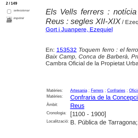
2 / 149
Els Vells ferrers : notícia
seleccionar
imprimir
Reus : segles XII-XIX
/ Ezeq
Gort i Juanpere, Ezequiel
En:
153532
Toquem ferro : el ferro 
Baix Camp, Conca de Barberà, Prior
Cambra Oficial de la Propietat Urb
Matèries:
Artesania
;
Ferrers
;
Confraries
;
Ofici
Matèries:
Confraria de la Concepci
Àmbit:
Reus
Cronologia:
[1100 - 1900]
Localització:
B. Pública de Tarragona