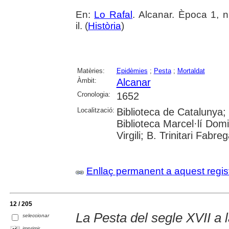
En:
Lo Rafal
. Alcanar. Època 1, n
il. (
Història
)
Matèries:
Epidèmies
;
Pesta
;
Mortaldat
Àmbit:
Alcanar
Cronologia:
1652
Localització:
Biblioteca de Catalunya;
Biblioteca Marcel·lí Domi
Virgili; B. Trinitari Fabre
Enllaç permanent a aquest regis
12 / 205
La Pesta del segle XVII a
seleccionar
imprimir