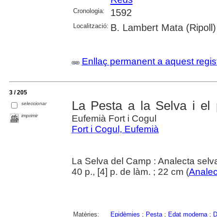
Cronologia:
1592
Localització:
B. Lambert Mata (Ripoll)
Enllaç permanent a aquest regis
3 / 205
La Pesta a la Selva i el
seleccionar
imprimir
Eufemià Fort i Cogul
Fort i Cogul, Eufemià
La Selva del Camp : Analecta selv
40 p., [4] p. de làm. ; 22 cm (
Analec
Matèries:
Epidèmies
;
Pesta
;
Edat moderna
;
D