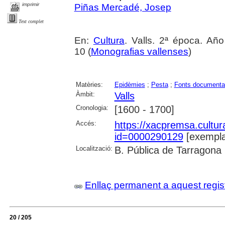
imprimir
Piñas Mercadé, Josep
Text complet
En:
Cultura
. Valls. 2ª época. Añ
10 (
Monografias vallenses
)
Matèries:
Epidèmies
;
Pesta
;
Fonts documenta
Àmbit:
Valls
Cronologia:
[1600 - 1700]
Accés:
https://xacpremsa.cultu
id=0000290129
[exempla
Localització:
B. Pública de Tarragona
Enllaç permanent a aquest regis
20 / 205