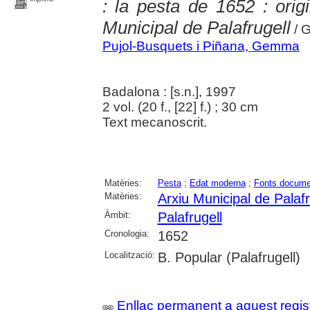
: la pesta de 1652 : origi
Municipal de Palafrugell
/ 
Pujol-Busquets i Piñana, Gemma
Badalona : [s.n.], 1997
2 vol. (20 f., [22] f.) ; 30 cm
Text mecanoscrit.
Matèries:
Pesta
;
Edat moderna
;
Fonts docume
Matèries:
Arxiu Municipal de Palafr
Àmbit:
Palafrugell
Cronologia:
1652
Localització:
B. Popular (Palafrugell)
Enllaç permanent a aquest regis