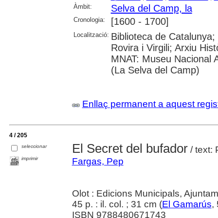
Àmbit:
Selva del Camp, la
Cronologia:
[1600 - 1700]
Localització:
Biblioteca de Catalunya;
Rovira i Virgili; Arxiu Hi
MNAT: Museu Nacional Ar
(La Selva del Camp)
Enllaç permanent a aquest regis
4 / 205
El Secret del bufador
seleccionar
/ text:
imprimir
Fargas, Pep
Olot : Edicions Municipals, Ajuntam
45 p. : il. col. ; 31 cm (
El Gamarús
,
ISBN 9788480671743