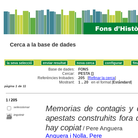
Cerca a la base de dades
Base de dades:
FONS
Cercar:
PESTA []
Referències trobades:
205
[
Refinar la cerca
]
Mostrant:
1 .. 20
en el format [
Estàndard
]
pàgina 1 de 11
1 / 205
Memorias de contagis y d
seleccionar
imprimir
apestats construhits fora
hay copiat
/ Pere Anguera
Anguera i Nolla, Pere