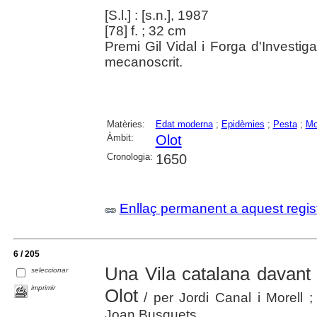
[S.l.] : [s.n.], 1987
[78] f. ; 32 cm
Premi Gil Vidal i Forga d'Investiga
mecanoscrit.
Matèries:
Edat moderna
;
Epidèmies
;
Pesta
;
Mo
Àmbit:
Olot
Cronologia:
1650
Enllaç permanent a aquest regis
6 / 205
Una Vila catalana davant 
seleccionar
imprimir
Olot
/ per Jordi Canal i Morell ;
Joan Busquets