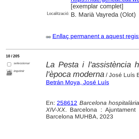
[exemplar complet]
Localització:
B. Marià Vayreda (Olot)
Enllaç permanent a aquest regis
10 / 205
La Pesta i l'assistència 
seleccionar
imprimir
l'època moderna
/ José Luís 
Betrán Moya, José Luís
En:
258612
Barcelona hospitalària 
XIV-XX
. Barcelona : Ajuntament
Barcelona MUHBA, 2023