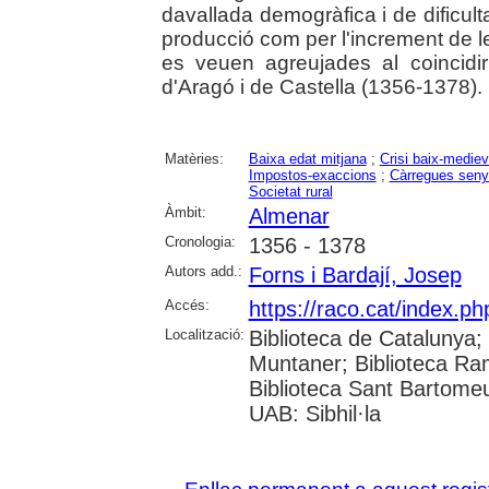
davallada demogràfica i de dificulta
producció com per l'increment de le
es veuen agreujades al coincidi
d'Aragó i de Castella (1356-1378).
Matèries:
Baixa edat mitjana
;
Crisi baix-mediev
Impostos-exaccions
;
Càrregues seny
Societat rural
Àmbit:
Almenar
Cronologia:
1356 - 1378
Autors add.:
Forns i Bardají, Josep
Accés:
https://raco.cat/index.ph
Localització:
Biblioteca de Catalunya; 
Muntaner; Biblioteca Ra
Biblioteca Sant Bartomeu 
UAB: Sibhil·la