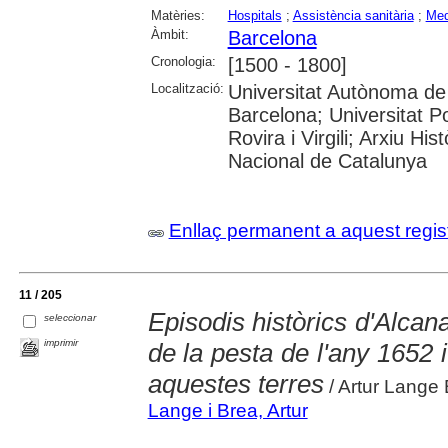
Matèries:
Hospitals
;
Assistència sanitària
;
Med
Àmbit:
Barcelona
Cronologia:
[1500 - 1800]
Localització:
Universitat Autònoma de 
Barcelona; Universitat Po
Rovira i Virgili; Arxiu Hi
Nacional de Catalunya
Enllaç permanent a aquest regis
11 / 205
Episodis històrics d'Alcana
seleccionar
imprimir
de la pesta de l'any 1652 i
aquestes terres
/ Artur Lange
Lange i Brea, Artur