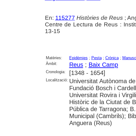
En:
115277
Històries de Reus
; Ang
Centre de Lectura de Reus : Instit
13-15
Matèries:
Epidèmies
;
Pesta
;
Crònica
;
Manuscr
Àmbit:
Reus
;
Baix Camp
Cronologia:
[1348 - 1654]
Localització:
Universitat Autònoma de 
Fundació Bosch i Cardel
Universitat Rovira i Virg
Històric de la Ciutat de 
Pública de Tarragona; B.
Municipal (Cambrils); Bib
Anguera (Reus)