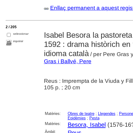
Enllaç permanent a aquest regis
2 / 205
Isabel Besora la pastoreta
seleccionar
imprimir
1592 : drama històrich en 
idioma català
/ per Pere Gras y
Gras i Ballvé, Pere
Reus : Imprempta de la Viuda y Fil
105 p. ; 20 cm
Matèries:
Obres de teatre
;
Llegendes
;
Persone
Epidèmies
;
Pesta
Matèries:
Besora, Isabel
(1576-16
Àmbit:
Reus