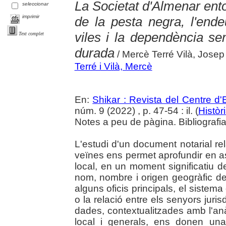
La Societat d'Almenar ento
seleccionar
imprimir
de la pesta negra, l'ende
viles i la dependència sen
Text complet
durada
/ Mercè Terré Vilà, Josep
Terré i Vilà, Mercè
En:
Shikar : Revista del Centre d
núm. 9 (2022) , p. 47-54 : il. (
Històr
Notes a peu de pàgina. Bibliografi
L'estudi d'un document notarial rela
veïnes ens permet aprofundir en a
local, en un moment significatiu d
nom, nombre i origen geogràfic de
alguns oficis principals, el siste
o la relació entre els senyors juris
dades, contextualitzades amb l'anàl
local i generals, ens donen un