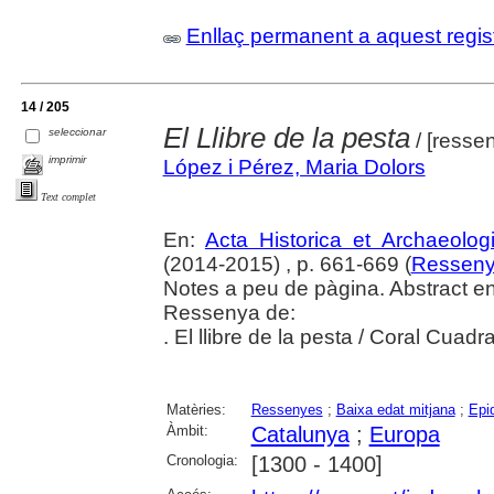
Enllaç permanent a aquest regis
14 / 205
El Llibre de la pesta
seleccionar
/ [resse
imprimir
López i Pérez, Maria Dolors
Text complet
En:
Acta Historica et Archaeolog
(2014-2015) , p. 661-669 (
Ressen
Notes a peu de pàgina. Abstract en
Ressenya de:
. El llibre de la pesta / Coral Cua
Matèries:
Ressenyes
;
Baixa edat mitjana
;
Epi
Àmbit:
Catalunya
;
Europa
Cronologia:
[1300 - 1400]