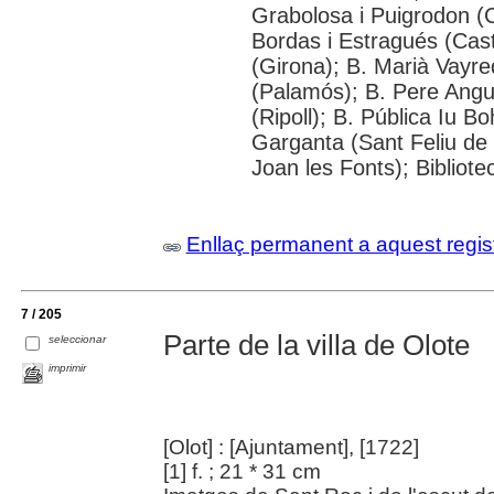
Grabolosa i Puigrodon (C
Bordas i Estragués (Cast
(Girona); B. Marià Vayred
(Palamós); B. Pere Angu
(Ripoll); B. Pública Iu B
Garganta (Sant Feliu de 
Joan les Fonts); Bibliote
Enllaç permanent a aquest regis
7 / 205
Parte de la villa de Olote
seleccionar
imprimir
[Olot] : [Ajuntament], [1722]
[1] f. ; 21 * 31 cm