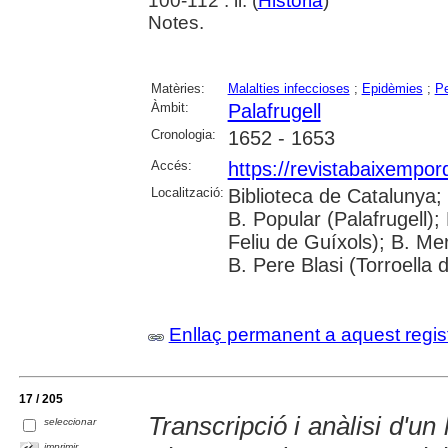
100-112 : il. (
Història
)
Notes.
Matèries:
Malalties infeccioses
;
Epidèmies
;
P
Àmbit:
Palafrugell
Cronologia:
1652 - 1653
Accés:
https://revistabaixempo
Localització:
Biblioteca de Catalunya;
B. Popular (Palafrugell);
Feliu de Guíxols); B. Me
B. Pere Blasi (Torroella 
Enllaç permanent a aquest regis
17 / 205
Transcripció i anàlisi d'un 
seleccionar
imprimir