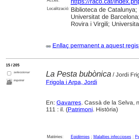
Accés:
https://raco.cat/index.ph
Localització:
Biblioteca de Catalunya;
Universitat de Barcelona;
Rovira i Virgili; Universit
Enllaç permanent a aquest regis
15 / 205
La Pesta bubònica
seleccionar
/ Jordi Fri
imprimir
Frigola i Arpa, Jordi
En:
Gavarres
. Cassà de la Selva, 
111 : il. (
Patrimoni
. Història)
Matèries:
Epidèmies
;
Malalties infeccioses
;
P