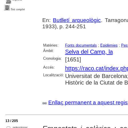
Text complet
En:
Butlletí arqueològic
. Tarragon
1933), p. 244-251
Matèries:
Fonts documentals
;
Epidèmies
;
Pes
Àmbit:
Selva del Camp, la
Cronologia:
[1651]
Accés:
https://raco.cat/index.ph
Localització:
Universitat de Barcelona; 
Històric de la Ciutat de
Enllaç permanent a aquest regis
13 / 205
seleccionar