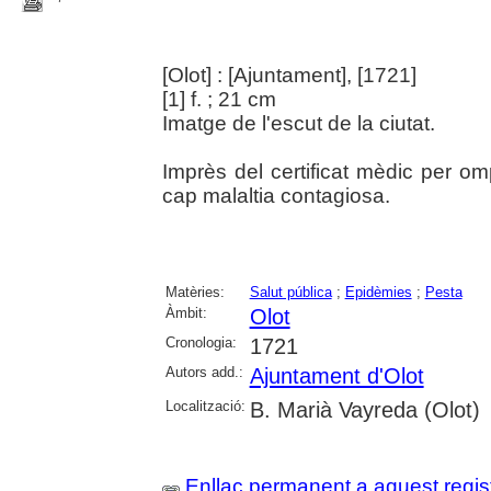
[Olot] : [Ajuntament], [1721]
[1] f. ; 21 cm
Imatge de l'escut de la ciutat.
Imprès del certificat mèdic per om
cap malaltia contagiosa.
Matèries:
Salut pública
;
Epidèmies
;
Pesta
Àmbit:
Olot
Cronologia:
1721
Autors add.:
Ajuntament d'Olot
Localització:
B. Marià Vayreda (Olot)
Enllaç permanent a aquest regis