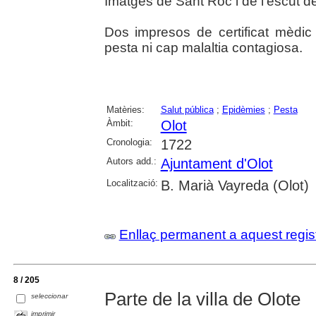
Imatges de Sant Roc i de l'escut de
Dos impresos de certificat mèdic
pesta ni cap malaltia contagiosa.
Matèries:
Salut pública
;
Epidèmies
;
Pesta
Àmbit:
Olot
Cronologia:
1722
Autors add.:
Ajuntament d'Olot
Localització:
B. Marià Vayreda (Olot)
Enllaç permanent a aquest regis
8 / 205
Parte de la villa de Olote
seleccionar
imprimir