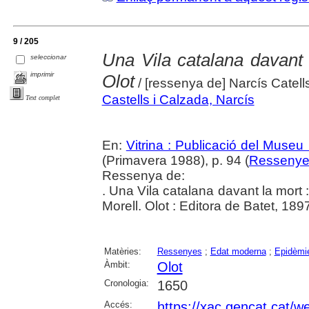
9 / 205
Una Vila catalana davant 
seleccionar
imprimir
Olot
/ [ressenya de] Narcís Catell
Castells i Calzada, Narcís
Text complet
En:
Vitrina : Publicació del Museu
(Primavera 1988), p. 94 (
Ressenye
Ressenya de:
. Una Vila catalana davant la mort :
Morell. Olot : Editora de Batet, 189
Matèries:
Ressenyes
;
Edat moderna
;
Epidèmi
Àmbit:
Olot
Cronologia:
1650
Accés:
https://xac.gencat.cat/