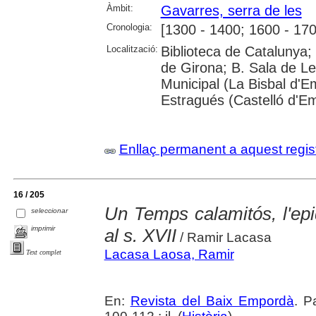
Àmbit:
Gavarres, serra de les
Cronologia:
[1300 - 1400; 1600 - 170
Localització:
Biblioteca de Catalunya; 
de Girona; B. Sala de Le
Municipal (La Bisbal d'
Estragués (Castelló d'E
Enllaç permanent a aquest regis
16 / 205
Un Temps calamitós, l'epi
seleccionar
imprimir
al s. XVII
/ Ramir Lacasa
Lacasa Laosa, Ramir
Text complet
En:
Revista del Baix Empordà
. P