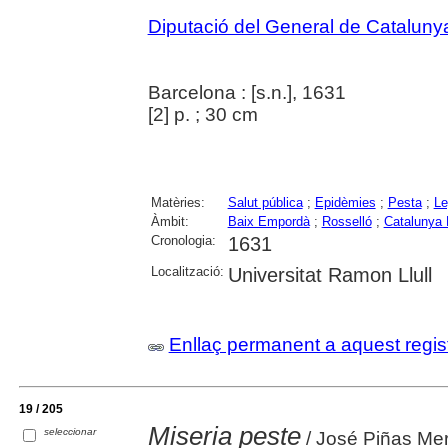
Diputació del General de Cataluny
Barcelona : [s.n.], 1631
[2] p. ; 30 cm
Matèries:
Salut pública
;
Epidèmies
;
Pesta
;
Le
Àmbit:
Baix Empordà
;
Rosselló
;
Catalunya 
Cronologia:
1631
Localització:
Universitat Ramon Llull
Enllaç permanent a aquest regis
19 / 205
Miseria peste
seleccionar
/ José Piñas Me