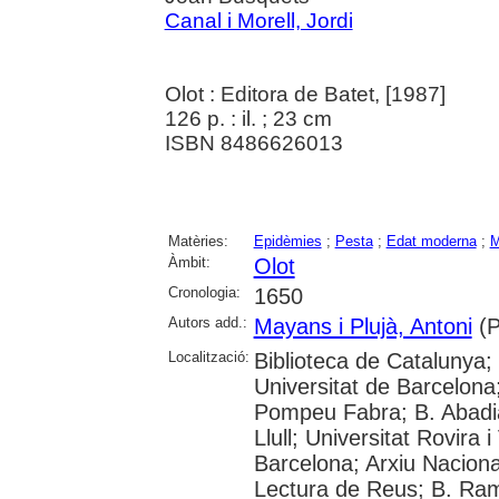
Canal i Morell, Jordi
Olot : Editora de Batet, [1987]
126 p. : il. ; 23 cm
ISBN 8486626013
Matèries:
Epidèmies
;
Pesta
;
Edat moderna
;
M
Àmbit:
Olot
Cronologia:
1650
Autors add.:
Mayans i Plujà, Antoni
(P
Localització:
Biblioteca de Catalunya;
Universitat de Barcelona;
Pompeu Fabra; B. Abadia
Llull; Universitat Rovira i
Barcelona; Arxiu Naciona
Lectura de Reus; B. Ram