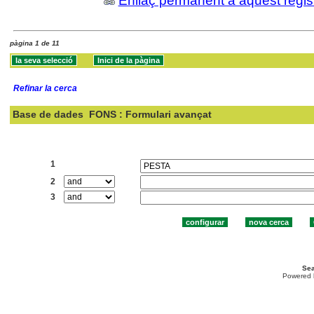
Enllaç permanent a aquest regis
pàgina 1 de 11
Refinar la cerca
Base de dades
FONS : Formulari avançat
Cercar:
1
2
3
Sea
Powered