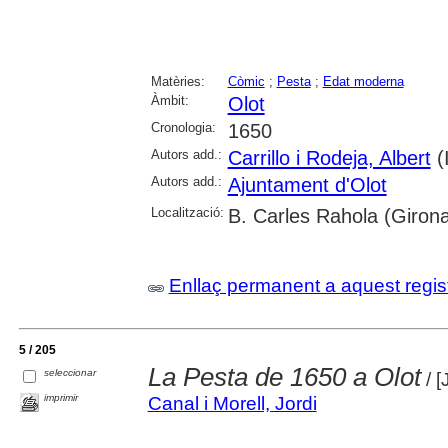
Matèries:
Còmic
;
Pesta
;
Edat moderna
Àmbit:
Olot
Cronologia:
1650
Autors add.:
Carrillo i Rodeja, Albert
(I
Autors add.:
Ajuntament d'Olot
Localització:
B. Carles Rahola (Girona
Enllaç permanent a aquest regis
5 / 205
La Pesta de 1650 a Olot
seleccionar
/ [
imprimir
Canal i Morell, Jordi