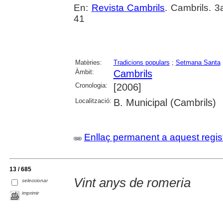
En:
Revista Cambrils
. Cambrils. 3
41
Matèries:
Tradicions populars
;
Setmana Santa
Àmbit:
Cambrils
Cronologia:
[2006]
Localització:
B. Municipal (Cambrils)
Enllaç permanent a aquest regis
13 / 685
Vint anys de romeria
seleccionar
imprimir