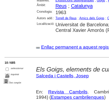
Matèries:
Exposicions bibliogràfiques
;
Goigs
;
Àmbit:
Reus
;
Catalunya
Cronologia:
1963
Autors add.:
Torrell de Reus
;
Amics dels Goigs
;
C
Localització:
Universitat de Barcelona
Central Xavier Amorós (
Enllaç permanent a aquest regis
10 / 685
Els Goigs, elements de cult
seleccionar
imprimir
Salceda i Castells, Josep
Text complet
En:
Revista Cambrils
. Cambr
1994) (
Estampes cambrilenques
)