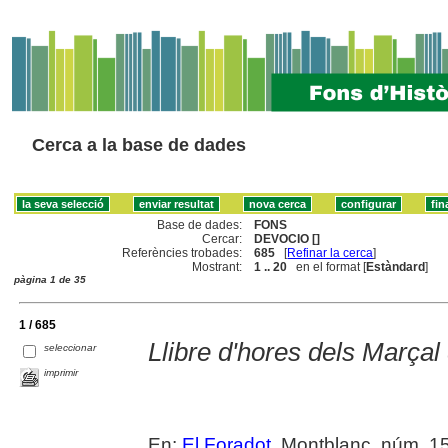
Cerca a la base de dades
Base de dades:
FONS
Cercar:
DEVOCIO []
Referències trobades:
685
[
Refinar la cerca
]
Mostrant:
1 .. 20
en el format [
Estàndard
]
pàgina 1 de 35
1 / 685
Llibre d'hores dels Marça
seleccionar
imprimir
En:
El Foradot
. Montblanc, núm. 153 