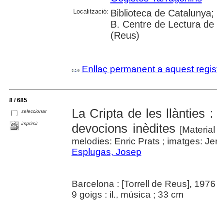
Localització:
Biblioteca de Catalunya;
B. Centre de Lectura de
(Reus)
Enllaç permanent a aquest regis
8 / 685
La Cripta de les llànties :
seleccionar
imprimir
devocions inèdites
[Material
melodies: Enric Prats ; imatges: Jer
Esplugas, Josep
Barcelona : [Torrell de Reus], 1976
9 goigs : il., música ; 33 cm