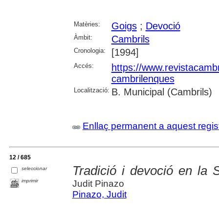
Matèries:
Goigs
;
Devoció
Àmbit:
Cambrils
Cronologia:
[1994]
Accés:
https://www.revistacambr
cambrilenques
Localització:
B. Municipal (Cambrils)
Enllaç permanent a aquest regis
12 / 685
Tradició i devoció en la
seleccionar
imprimir
Judit Pinazo
Pinazo, Judit