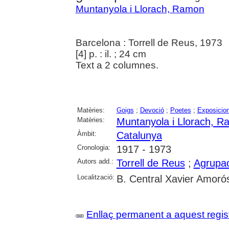
Muntanyola i Llorach, Ramon
Barcelona : Torrell de Reus, 1973
[4] p. : il. ; 24 cm
Text a 2 columnes.
Matèries:
Goigs
;
Devoció
;
Poetes
;
Exposicion
Matèries:
Muntanyola i Llorach, 
Àmbit:
Catalunya
Cronologia:
1917 - 1973
Autors add.:
Torrell de Reus
;
Agrupac
Localització:
B. Central Xavier Amoró
Enllaç permanent a aquest regis