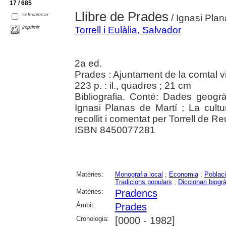
17 / 685
Llibre de Prades
seleccionar
/ Ignasi Plana
imprimir
Torrell i Eulàlia, Salvador
2a ed.
Prades : Ajuntament de la comtal v
223 p. : il., quadres ; 21 cm
Bibliografia. Conté: Dades geogr
Ignasi Planas de Martí ; La cultur
recollit i comentat per Torrell de Re
ISBN 8450077281
Matèries:
Monografia local
;
Economia
;
Poblac
Tradicions populars
;
Diccionari biogrà
Matèries:
Pradencs
Àmbit:
Prades
Cronologia:
[0000 - 1982]