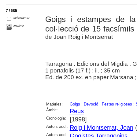
7 / 685
Goigs i estampes de l
seleccionar
imprimir
col·lecció de 15 facsímils
[
de Joan Roig i Montserrat
Tarragona : Edicions del Migdia : 
1 portafolis (17 f.) : il. ; 35 cm
Ed. de 200 ex. en paper Marsana ; 
Matèries:
Goigs
;
Devoció
;
Festes religioses
;
Àmbit:
Reus
Cronologia:
[1998]
Autors add.:
Roig i Montserrat, Joan
(
Autors add.:
Gogistes Tarragonins