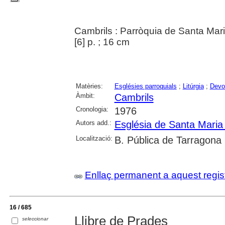
Cambrils : Parròquia de Santa Mar
[6] p. ; 16 cm
Matèries:
Esglésies parroquials
;
Litúrgia
;
Devo
Àmbit:
Cambrils
Cronologia:
1976
Autors add.:
Església de Santa Maria
Localització:
B. Pública de Tarragona
Enllaç permanent a aquest regis
16 / 685
Llibre de Prades
seleccionar