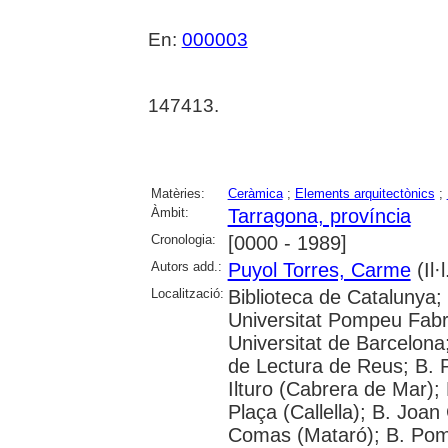
En:
000003
147413.
Matèries:
Ceràmica
;
Elements arquitectònics
;
Àmbit:
Tarragona, província
Cronologia:
[0000 - 1989]
Autors add.:
Puyol Torres, Carme
(Il·l
Localització:
Biblioteca de Catalunya;
Universitat Pompeu Fabra;
Universitat de Barcelona
de Lectura de Reus; B. P
Ilturo (Cabrera de Mar);
Plaça (Callella); B. Joa
Comas (Mataró); B. Pomp