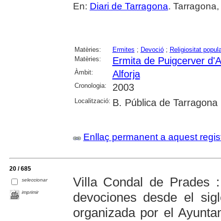
En:
Diari de Tarragona
. Tarragona,
Matèries:
Ermites
;
Devoció
;
Religiositat popul
Matèries:
Ermita de Puigcerver d'Al
Àmbit:
Alforja
Cronologia:
2003
Localització:
B. Pública de Tarragona
Enllaç permanent a aquest regis
20 / 685
Villa Condal de Prades :
seleccionar
imprimir
devociones desde el sigl
organizada por el Ayunta