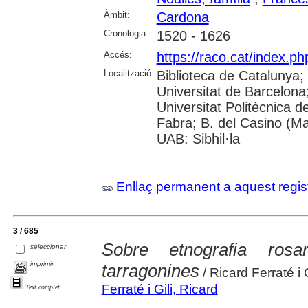
Àmbit:
Cardona
Cronologia:
1520 - 1626
Accés:
https://raco.cat/index.p
Localització:
Biblioteca de Catalunya;
Universitat de Barcelona; 
Universitat Politècnica 
Fabra; B. del Casino (M
UAB: Sibhil·la
Enllaç permanent a aquest regis
3 / 685
Sobre etnografia rosa
seleccionar
imprimir
tarragonines
/ Ricard Ferraté i G
Ferraté i Gili, Ricard
Text complet