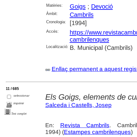
Matèries:
Goigs
;
Devoció
Àmbit:
Cambrils
Cronologia:
[1994]
Accés:
https://www.revistacambr
cambrilenques
Localització:
B. Municipal (Cambrils)
Enllaç permanent a aquest regis
11 / 685
Els Goigs, elements de cul
seleccionar
imprimir
Salceda i Castells, Josep
Text complet
En:
Revista Cambrils
. Cambri
1994) (
Estampes cambrilenques
)