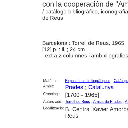
con la cooperación de "Am
/ catálogo bibliográfico, iconografí
de Reus
Barcelona : Torrell de Reus, 1965
[12] p. : il. ; 24 cm
Text a 2 columnes i amb xilografies
Matèries:
Exposicions bibliogràfiques
;
Catàleg
Àmbit:
Prades
;
Catalunya
Cronologia:
[1700 - 1965]
Autors add.:
Torrell de Reus
;
Amics de Prades
;
A
Localització:
B. Central Xavier Amoró
Reus