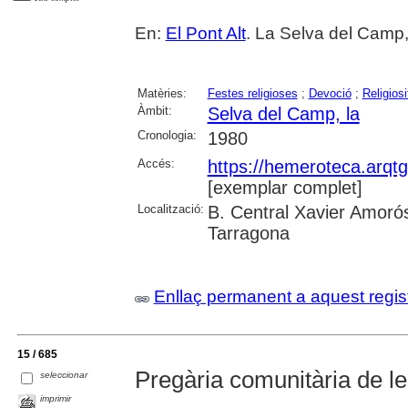
En:
El Pont Alt
. La Selva del Camp,
Matèries:
Festes religioses
;
Devoció
;
Religiosi
Àmbit:
Selva del Camp, la
Cronologia:
1980
Accés:
https://hemeroteca.arqt
[exemplar complet]
Localització:
B. Central Xavier Amorós
Tarragona
Enllaç permanent a aquest regis
15 / 685
Pregària comunitària de l
seleccionar
imprimir