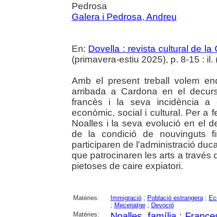
Pedrosa
Galera i Pedrosa, Andreu
En:
Dovella : revista cultural de l
(primavera-estiu 2025), p. 8-15 : il. 
Amb el present treball volem end
arribada a Cardona en el decurs
francès i la seva incidència a
econòmic, social i cultural. Per a 
Noalles i la seva evolució en el 
de la condició de nouvinguts fi
participaren de l'administració duc
que patrocinaren les arts a través d
pietoses de caire expiatori.
Matèries:
Immigració
;
Població estrangera
;
Ec
;
Mecenatge
;
Devoció
Matèries:
Noalles, família
;
France