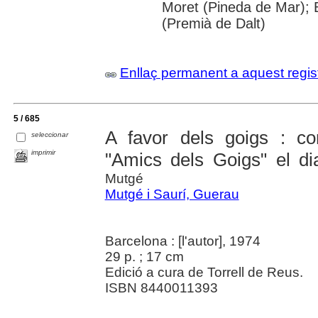
Moret (Pineda de Mar); B
(Premià de Dalt)
Enllaç permanent a aquest regis
5 / 685
A favor dels goigs : con
seleccionar
imprimir
"Amics dels Goigs" el di
Mutgé
Mutgé i Saurí, Guerau
Barcelona : [l'autor], 1974
29 p. ; 17 cm
Edició a cura de Torrell de Reus.
ISBN 8440011393