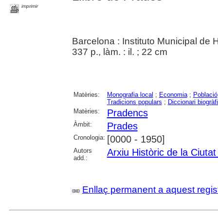
imprimir
Barcelona : Instituto Municipal de 
337 p., làm. : il. ; 22 cm
Matèries:
Monografia local
;
Economia
;
Població
Tradicions populars
;
Diccionari biogràf
Matèries:
Pradencs
Àmbit:
Prades
Cronologia:
[0000 - 1950]
Autors
Arxiu Històric de la Ciuta
add.:
Enllaç permanent a aquest regis