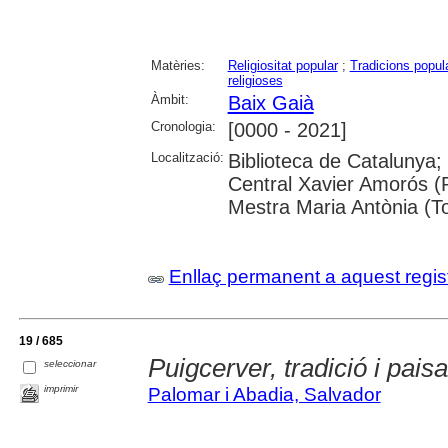
Matèries:
Religiositat popular
;
Tradicions popul
religioses
Àmbit:
Baix Gaià
Cronologia:
[0000 - 2021]
Localització:
Biblioteca de Catalunya;
Central Xavier Amorós (R
Mestra Maria Antònia (T
Enllaç permanent a aquest regis
19 / 685
Puigcerver, tradició i pais
seleccionar
imprimir
Palomar i Abadia, Salvador