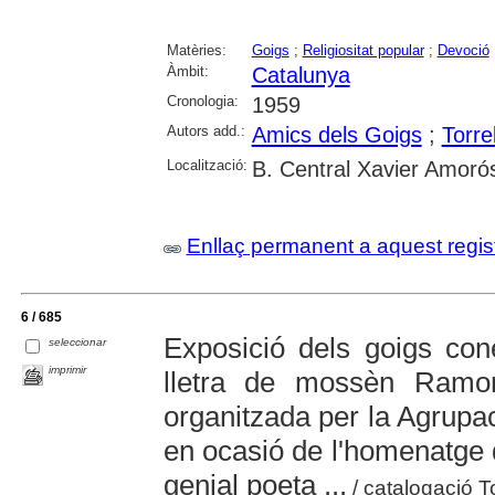
Matèries:
Goigs
;
Religiositat popular
;
Devoció
Àmbit:
Catalunya
Cronologia:
1959
Autors add.:
Amics dels Goigs
;
Torre
Localització:
B. Central Xavier Amoró
Enllaç permanent a aquest regis
6 / 685
Exposició dels goigs con
seleccionar
imprimir
lletra de mossèn Ramo
organitzada per la Agrupac
en ocasió de l'homenatge q
genial poeta ...
/ catalogació T