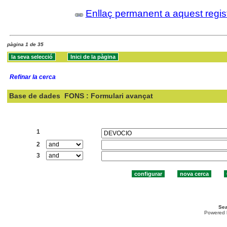
Enllaç permanent a aquest regis
pàgina 1 de 35
Refinar la cerca
Base de dades
FONS : Formulari avançat
Cercar:
1
2
3
Sea
Powered