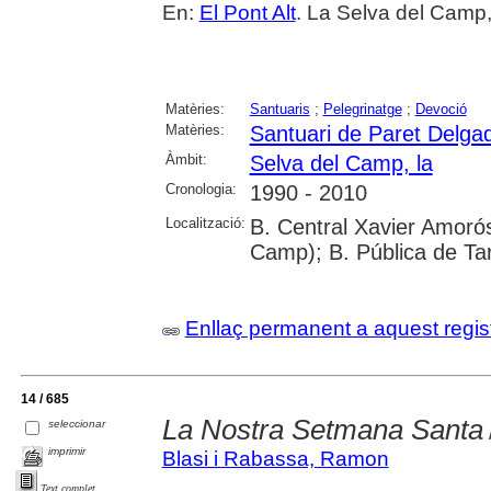
En:
El Pont Alt
. La Selva del Camp, 
Matèries:
Santuaris
;
Pelegrinatge
;
Devoció
Matèries:
Santuari de Paret Delga
Àmbit:
Selva del Camp, la
Cronologia:
1990 - 2010
Localització:
B. Central Xavier Amorós
Camp); B. Pública de Ta
Enllaç permanent a aquest regis
14 / 685
La Nostra Setmana Santa
seleccionar
imprimir
Blasi i Rabassa, Ramon
Text complet