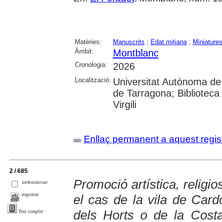
Matèries:
Manuscrits
;
Edat mitjana
;
Miniature
Àmbit:
Montblanc
Cronologia:
2026
Localització:
Universitat Autònoma de 
de Tarragona; Biblioteca 
Virgili
Enllaç permanent a aquest regis
2 / 685
Promoció artística, religio
seleccionar
imprimir
el cas de la vila de Card
dels Horts o de la Cost
Text complet