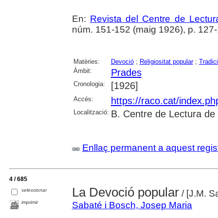
En:
Revista del Centre de Lectu
núm. 151-152 (maig 1926), p. 127
Matèries:
Devoció
;
Religiositat popular
;
Tradic
Àmbit:
Prades
Cronologia:
[1926]
Accés:
https://raco.cat/index.p
Localització:
B. Centre de Lectura de
Enllaç permanent a aquest regis
4 / 685
La Devoció popular
seleccionar
/ [J.M. S
imprimir
Sabaté i Bosch, Josep Maria