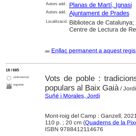
Autors add.:
Planas de Martí, Ignasi
Autors add.:
Ajuntament de Prades
Localització:
Biblioteca de Catalunya;
Centre de Lectura de R
Enllaç permanent a aquest regis
18 / 685
Vots de poble : tradicion
seleccionar
imprimir
populars al Baix Gaià
/ Jord
Suñé i Morales, Jordi
Mont-roig del Camp : Ganzell, 202
110 p. ; 20 cm (
Quaderns de la Pix
ISBN 9788412114676