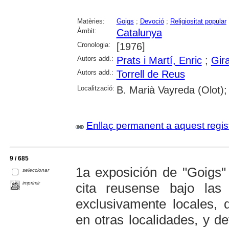
Matèries:
Goigs
;
Devoció
;
Religiositat popular
Àmbit:
Catalunya
Cronologia:
[1976]
Autors add.:
Prats i Martí, Enric
;
Gir
Autors add.:
Torrell de Reus
Localització:
B. Marià Vayreda (Olot);
Enllaç permanent a aquest regis
9 / 685
1a exposición de "Goigs" 
seleccionar
imprimir
cita reusense bajo las 
exclusivamente locales, 
en otras localidades, y 