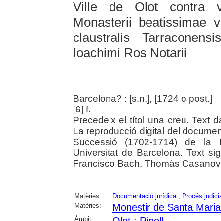
Ville de Olot contra 
Monasterii beatissimae vi
claustralis Tarraconens
Ioachimi Ros Notarii
Barcelona? : [s.n.], [1724 o post.]
[6] f.
Precedeix el títol una creu. Text 
La reproducció digital del documen
Successió (1702-1714) de la Bi
Universitat de Barcelona. Text s
Francisco Bach, Thomàs Casanova
Matèries:
Documentació jurídica
;
Procés judicia
Matèries:
Monestir de Santa Maria 
Àmbit:
Olot
;
Ripoll