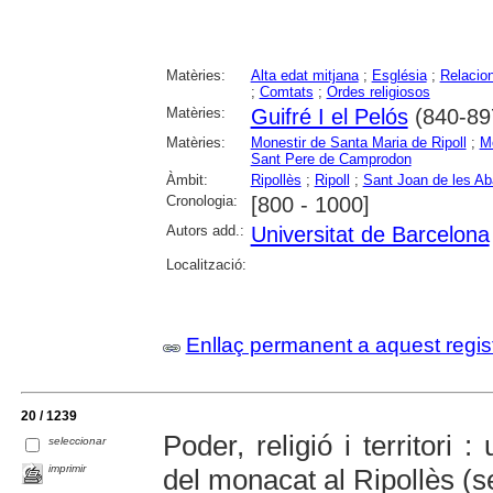
Matèries:
Alta edat mitjana
;
Església
;
Relacion
;
Comtats
;
Ordes religiosos
Matèries:
Guifré I el Pelós
(840-89
Matèries:
Monestir de Santa Maria de Ripoll
;
M
Sant Pere de Camprodon
Àmbit:
Ripollès
;
Ripoll
;
Sant Joan de les A
Cronologia:
[800 - 1000]
Autors add.:
Universitat de Barcelona
Localització:
Enllaç permanent a aquest regis
20 / 1239
Poder, religió i territori
seleccionar
imprimir
del monacat al Ripollès (s