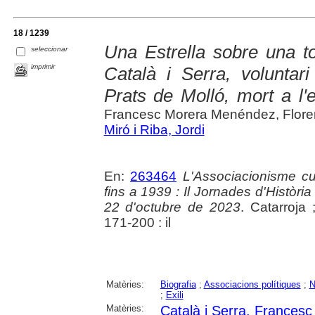
18 / 1239
Una Estrella sobre una t
seleccionar
imprimir
Català i Serra, voluntar
Prats de Molló, mort a l'e
Francesc Morera Menéndez, Florenc
Miró i Riba, Jordi
En:
263464
L'Associacionisme cul
fins a 1939 : Il Jornades d'Història
22 d'octubre de 2023
. Catarroja 
171-200 : il
Matèries:
Biografia
;
Associacions polítiques
;
N
;
Exili
Matèries:
Català i Serra, Francesc