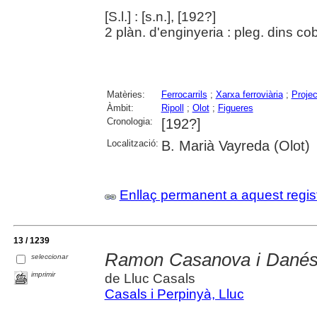
[S.l.] : [s.n.], [192?]
2 plàn. d'enginyeria : pleg. dins co
Matèries:
Ferrocarrils
;
Xarxa ferroviària
;
Proje
Àmbit:
Ripoll
;
Olot
;
Figueres
Cronologia:
[192?]
Localització:
B. Marià Vayreda (Olot)
Enllaç permanent a aquest regis
13 / 1239
Ramon Casanova i Danés 
seleccionar
imprimir
de Lluc Casals
Casals i Perpinyà, Lluc