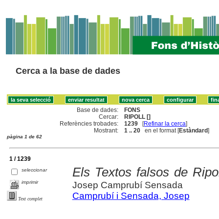
Cerca a la base de dades
Base de dades:
FONS
Cercar:
RIPOLL []
Referències trobades:
1239
[
Refinar la cerca
]
Mostrant:
1 .. 20
en el format [
Estàndard
]
pàgina 1 de 62
1 / 1239
Els Textos falsos de Ripo
seleccionar
imprimir
Josep Camprubí Sensada
Camprubí i Sensada, Josep
Text complet