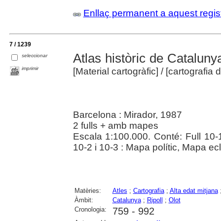
Enllaç permanent a aquest regis
7 / 1239
Atlas històric de Cataluny
seleccionar
imprimir
[Material cartogràfic]
/ [cartografia
Barcelona : Mirador, 1987
2 fulls + amb mapes
Escala 1:100.000. Conté: Full 10-
10-2 i 10-3 : Mapa polític, Mapa ecl
Matèries:
Atles
;
Cartografia
;
Alta edat mitjana
Àmbit:
Catalunya
;
Ripoll
;
Olot
Cronologia:
759 - 992