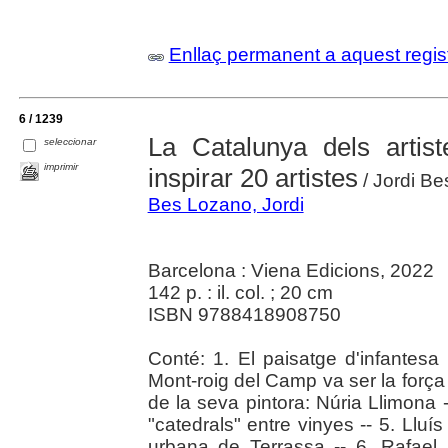
Enllaç permanent a aquest regis
6 / 1239
La Catalunya dels artis
seleccionar
imprimir
inspirar 20 artistes
/ Jordi Be
Bes Lozano, Jordi
Barcelona : Viena Edicions, 2022
142 p. : il. col. ; 20 cm
ISBN 9788418908750
Conté: 1. El paisatge d'infantes
Mont-roig del Camp va ser la força 
de la seva pintora: Núria Llimona --
"catedrals" entre vinyes -- 5. Lluís
urbana de Terrassa -- 6. Rafael 