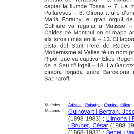
captar la llumde Tossa -- 7. La m
Pallaresos -- 8. Girona a ulls d'un
Marià Fortuny, el gran orgull d
Cotlliure va regalar a Matisse --
Caldes de Montbui en el mapa artí
els toros i més enllà -- 13. El labo
pista del Sant Pere de Rodes 
Modernisme al Vallès té un nom pro
Ripoll que va captivar Elies Rogent
de la Seu d'Urgell -- 18. La Garrot
pintora forjada entre Barcelona
Sacharoff.
Matèries:
Artistes
;
Paisatge
;
Crònica gràfica
Matèries:
Guinovart i Bertran, Jos
(1893-1983) ;
Llimona i 
i Brunet, Cèsar
(1888-19
(1868-1931) ;
Benet i Va