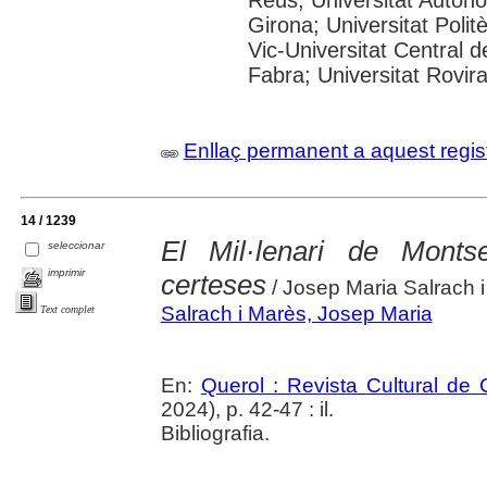
Reus; Universitat Autòno
Girona; Universitat Polit
Vic-Universitat Central 
Fabra; Universitat Rovira i
Enllaç permanent a aquest regis
14 / 1239
El Mil·lenari de Montse
seleccionar
imprimir
certeses
/ Josep Maria Salrach 
Salrach i Marès, Josep Maria
Text complet
En:
Querol : Revista Cultural de
2024), p. 42-47 : il.
Bibliografia.