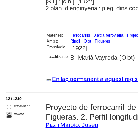
[S.l.] : [s.n.], [192?]
2 plàn. d'enginyeria : pleg. dins co
Matèries:
Ferrocarrils
;
Xarxa ferroviària
;
Proje
Àmbit:
Ripoll
;
Olot
;
Figueres
Cronologia:
[192?]
Localització:
B. Marià Vayreda (Olot)
Enllaç permanent a aquest regis
12 / 1239
Proyecto de ferrocarril de
seleccionar
imprimir
Figueras. 2, Perfil longitud
Paz i Maroto, Josep