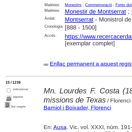
Matèries:
Monestirs
;
Commemoració
;
Fonts do
Matèries:
Monestir de Montserrat
;
Àmbit:
Montserrat
- Monistrol de
Cronologia:
[888 - 1500]
Accés:
https://www.recercacerdan
[exemplar complet]
Enllaç permanent a aquest regis
15 / 1239
Mn. Lourdes F. Costa (18
seleccionar
imprimir
missions de Texas
/ Florenci
Barniol i Boixader, Florenci
Text complet
En:
Ausa
. Vic. vol. XXXI, núm. 191-