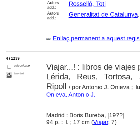
Autors
Rosselló, Toti
add.:
Autors
Generalitat de Catalunya
add.:
Enllaç permanent a aquest regis
4 / 1239
­Viajar...! : libros de viaj
seleccionar
imprimir
Lérida, Reus, Tortosa, 
Ripoll
/ por Antonio J. Onieva ; 
Onieva, Antonio J.
Madrid : Boris Bureba, [19??]
94 p. : il. ; 17 cm (
Viajar
, 7)