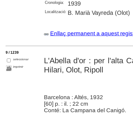
Cronologia:
1939
Localització:
B. Marià Vayreda (Olot)
Enllaç permanent a aquest regis
9 / 1239
L'Abella d'or : per l'alta 
seleccionar
imprimir
Hilari, Olot, Ripoll
Barcelona : Altés, 1932
[60] p. : il. ; 22 cm
Conté: La Campana del Canigó.