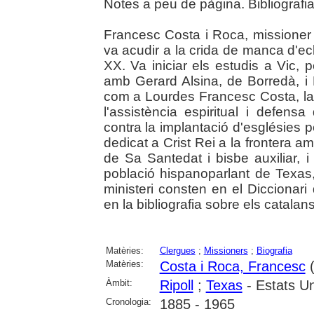
Notes a peu de pàgina. Bibliografi
Francesc Costa i Roca, missioner 
va acudir a la crida de manca d'ecl
XX. Va iniciar els estudis a Vic,
amb Gerard Alsina, de Borredà, 
com a Lourdes Francesc Costa, la
l'assistència espiritual i defen
contra la implantació d'esglésies 
dedicat a Crist Rei a la frontera 
de Sa Santedat i bisbe auxiliar,
població hispanoparlant de Texas
ministeri consten en el Diccionari 
en la bibliografia sobre els catalan
Matèries:
Clergues
;
Missioners
;
Biografia
Matèries:
Costa i Roca, Francesc
(
Àmbit:
Ripoll
;
Texas
- Estats Un
Cronologia:
1885 - 1965