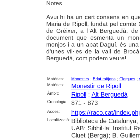
Notes.
Avui hi ha un cert consens en que
Maria de Ripoll, fundat pel comte 
de Gréixer, a l'Alt Berguedà, d
document que esmenta un mones
monjos i a un abat Daguí, és una d
d'unes vil·les de la vall de Brocà
Berguedà, com podem veure!
Matèries:
Monestirs
;
Edat mitjana
;
Clergues
;
Matèries:
Monestir de Ripoll
Àmbit:
Ripoll
;
Alt Berguedà
Cronologia:
871 - 873
Accés:
https://raco.cat/index.p
Localització:
Biblioteca de Catalunya;
UAB: Sibhil·la; Institut
Cluet (Berga); B. Guille