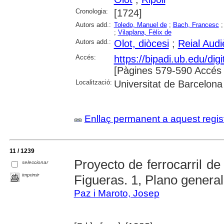
Cronologia:
[1724]
Autors add.:
Toledo, Manuel de
;
Bach, Francesc
;
Vilaplana, Fèlix de
Autors add.:
Olot, diòcesi
;
Reial Audi
Accés:
https://bipadi.ub.edu/digi
[Pàgines 579-590 Accés l
Localització:
Universitat de Barcelona
Enllaç permanent a aquest regis
11 / 1239
Proyecto de ferrocarril de
seleccionar
imprimir
Figueras. 1, Plano general
Paz i Maroto, Josep