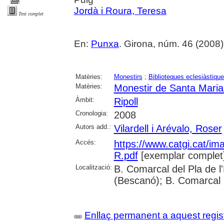
Jordà i Roura, Teresa
Text complet
En:
Punxa
. Girona, núm. 46 (2008) , 
Matèries:
Monestirs
;
Biblioteques eclesiàstiqu
Matèries:
Monestir de Santa Maria 
Àmbit:
Ripoll
Cronologia:
2008
Autors add.:
Vilardell i Arévalo, Roser
Accés:
https://www.catgi.cat/i
R.pdf
[exemplar complet
Localització:
B. Comarcal del Pla de l
(Bescanó); B. Comarcal 
Enllaç permanent a aquest regis