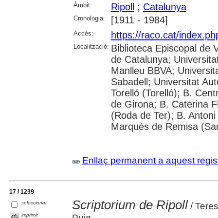
Àmbit:
Ripoll
;
Catalunya
Cronologia:
[1911 - 1984]
Accés:
https://raco.cat/index.p
Localització:
Biblioteca Episcopal de V
de Catalunya; Universita
Manlleu BBVA; Universitat 
Sabadell; Universitat Au
Torelló (Torelló); B. Cen
de Girona; B. Caterina 
(Roda de Ter); B. Antoni 
Marquès de Remisa (Sant
Enllaç permanent a aquest regis
17 / 1239
Scriptorium de Ripoll
seleccionar
/ Teres
imprimir
Puig