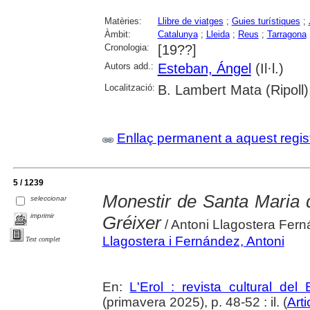
Matèries:
Llibre de viatges
;
Guies turístiques
;
Àmbit:
Catalunya
;
Lleida
;
Reus
;
Tarragona
Cronologia:
[19??]
Autors add.:
Esteban, Ángel
(Il·l.)
Localització:
B. Lambert Mata (Ripoll)
Enllaç permanent a aquest regis
5 / 1239
Monestir de Santa Maria 
seleccionar
imprimir
Gréixer
/ Antoni Llagostera Fer
Llagostera i Fernández, Antoni
Text complet
En:
L'Erol : revista cultural del
(primavera 2025), p. 48-52 : il. (
Arti