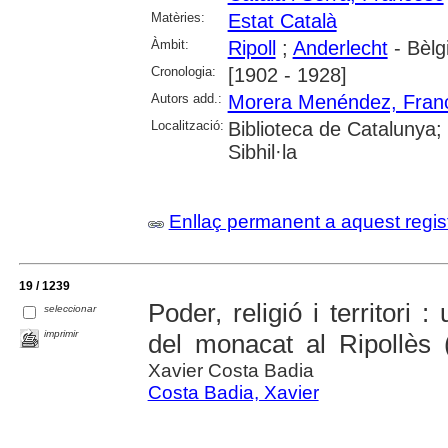
Matèries:
Estat Català
Àmbit:
Ripoll
;
Anderlecht
- Bèlg
Cronologia:
[1902 - 1928]
Autors add.:
Morera Menéndez, Fran
Localització:
Biblioteca de Catalunya
Sibhil·la
Enllaç permanent a aquest regis
19 / 1239
Poder, religió i territori
seleccionar
imprimir
del monacat al Ripollès 
Xavier Costa Badia
Costa Badia, Xavier