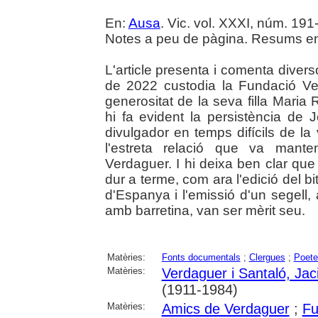
En:
Ausa
. Vic. vol. XXXI, núm. 191-
Notes a peu de pàgina. Resums en 
L'article presenta i comenta dive
de 2022 custodia la Fundació Ve
generositat de la seva filla Maria 
hi fa evident la persistència de 
divulgador en temps difícils de la
l'estreta relació que va mante
Verdaguer. I hi deixa ben clar que
dur a terme, com ara l'edició del b
d'Espanya i l'emissió d'un segell
amb barretina, van ser mèrit seu.
Matèries:
Fonts documentals
;
Clergues
;
Poete
Matèries:
Verdaguer i Santaló, Jac
(1911-1984)
Matèries:
Amics de Verdaguer
;
Fu