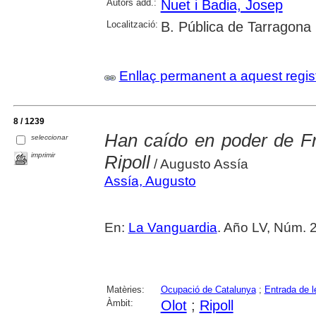
Autors add.:
Nuet i Badia, Josep
Localització:
B. Pública de Tarragona
Enllaç permanent a aquest regis
8 / 1239
Han caído en poder de Fr
seleccionar
imprimir
Ripoll
/ Augusto Assía
Assía, Augusto
En:
La Vanguardia
. Año LV, Núm. 2
Matèries:
Ocupació de Catalunya
;
Entrada de l
Àmbit:
Olot
;
Ripoll