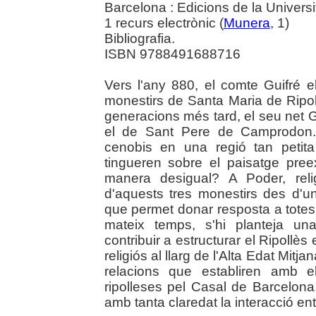
Barcelona : Edicions de la Universi
1 recurs electrònic (
Munera
, 1)
Bibliografia.
ISBN 9788491688716
Vers l'any 880, el comte Guifré 
monestirs de Santa Maria de Ripo
generacions més tard, el seu net G
el de Sant Pere de Camprodon. 
cenobis en una regió tan petit
tingueren sobre el paisatge pre
manera desigual? A Poder, religi
d'aquests tres monestirs des d'u
que permet donar resposta a totes 
mateix temps, s'hi planteja un
contribuir a estructurar el Ripollès 
religiós al llarg de l'Alta Edat Mitja
relacions que establiren amb e
ripolleses pel Casal de Barcelona
amb tanta claredat la interacció ent