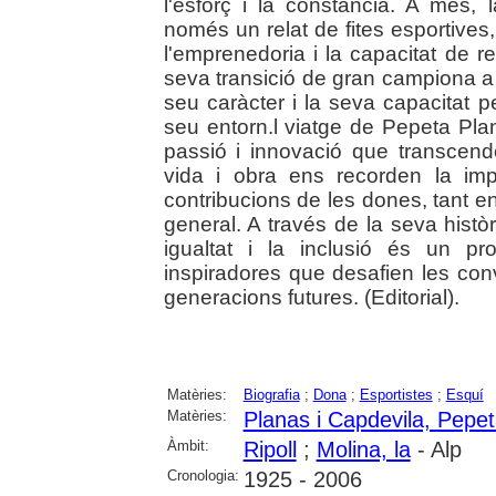
l'esforç i la constància. A més,
només un relat de fites esportives
l'emprenedoria i la capacitat de 
seva transició de gran campiona a e
seu caràcter i la seva capacitat p
seu entorn.l viatge de Pepeta Pla
passió i innovació que transcende
vida i obra ens recorden la imp
contribucions de les dones, tant en
general. A través de la seva histò
igualtat i la inclusió és un pr
inspiradores que desafien les con
generacions futures. (Editorial).
Matèries:
Biografia
;
Dona
;
Esportistes
;
Esquí
Matèries:
Planas i Capdevila, Pepe
Àmbit:
Ripoll
;
Molina, la
- Alp
Cronologia:
1925 - 2006