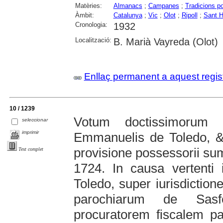
Matèries:
Almanacs
;
Campanes
;
Tradicions p
Àmbit:
Catalunya
;
Vic
;
Olot
;
Ripoll
;
Sant H
Cronologia:
1932
Localització:
B. Marià Vayreda (Olot)
Enllaç permanent a aquest regis
10 / 1239
Votum doctissimorum 
seleccionar
imprimir
Emmanuelis de Toledo, &
provisione possessorii sum
Text complet
1724. In causa vertent
Toledo, super iurisdictione
parochiarum de Sasf
procuratorem fiscalem pa