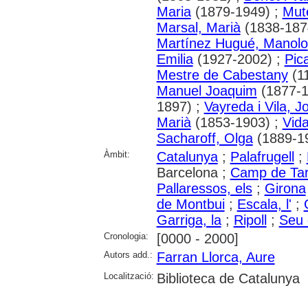
Maria
(1879-1949) ;
Mut
Marsal, Marià
(1838-187
Martínez Hugué, Manolo
Emilia
(1927-2002) ;
Pic
Mestre de Cabestany
(1
Manuel Joaquim
(1877-1
1897) ;
Vayreda i Vila, 
Marià
(1853-1903) ;
Vida
Sacharoff, Olga
(1889-1
Àmbit:
Catalunya
;
Palafrugell
;
Barcelona ;
Camp de Ta
Pallaressos, els
;
Girona
de Montbui
;
Escala, l'
;
Garriga, la
;
Ripoll
;
Seu d
Cronologia:
[0000 - 2000]
Autors add.:
Farran Llorca, Aure
Localització:
Biblioteca de Catalunya