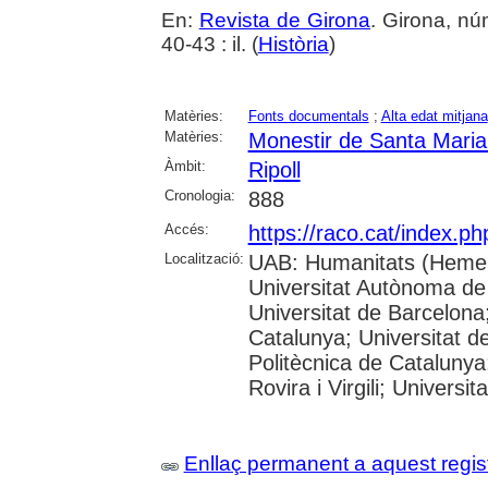
En:
Revista de Girona
. Girona, n
40-43 : il. (
Història
)
Matèries:
Fonts documentals
;
Alta edat mitjana
Matèries:
Monestir de Santa Maria 
Àmbit:
Ripoll
Cronologia:
888
Accés:
https://raco.cat/index.p
Localització:
UAB: Humanitats (Hemer
Universitat Autònoma de
Universitat de Barcelona;
Catalunya; Universitat de
Politècnica de Catalunya
Rovira i Virgili; Universi
Enllaç permanent a aquest regis