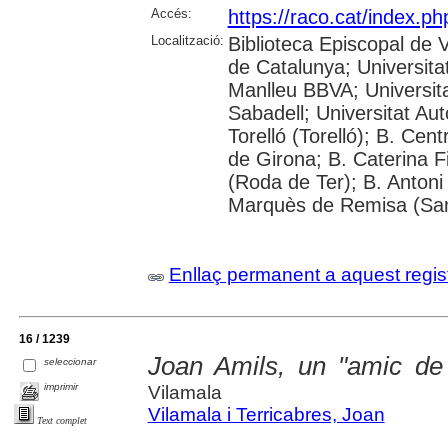
Accés:
https://raco.cat/index.p
Localització:
Biblioteca Episcopal de V
de Catalunya; Universita
Manlleu BBVA; Universitat 
Sabadell; Universitat Au
Torelló (Torelló); B. Cen
de Girona; B. Caterina 
(Roda de Ter); B. Antoni 
Marquès de Remisa (Sant
Enllaç permanent a aquest regis
16 / 1239
Joan Amils, un "amic de
seleccionar
imprimir
Vilamala
Vilamala i Terricabres, Joan
Text complet