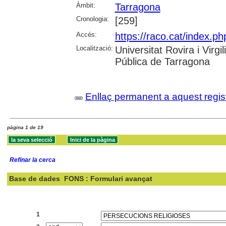
Àmbit:
Tarragona
Cronologia:
[259]
Accés:
https://raco.cat/index.ph
Localització:
Universitat Rovira i Virg
Pública de Tarragona
Enllaç permanent a aquest regis
pàgina 1 de 19
Refinar la cerca
Base de dades
FONS : Formulari avançat
Cercar:
1