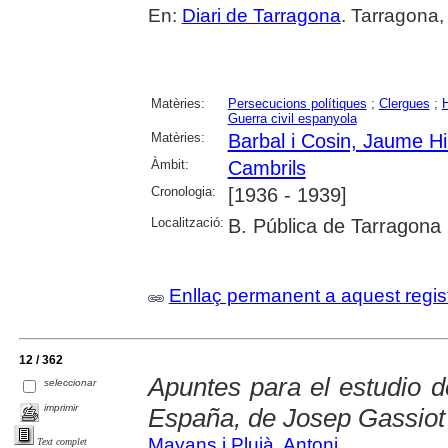
En:
Diari de Tarragona
. Tarragona,
Matèries:
Persecucions polítiques
;
Clergues
;
Guerra civil espanyola
Matèries:
Barbal i Cosin, Jaume Hil
Àmbit:
Cambrils
Cronologia:
[1936 - 1939]
Localització:
B. Pública de Tarragona
Enllaç permanent a aquest regis
12 / 362
Apuntes para el estudio d
seleccionar
imprimir
España, de Josep Gassiot
Mayans i Plujà, Antoni
Text complet