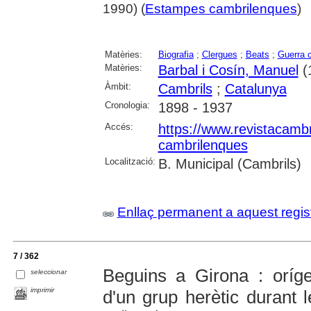
1990) (
Estampes cambrilenques
)
Matèries:
Biografia
;
Clergues
;
Beats
;
Guerra c
Matèries:
Barbal i Cosín, Manuel
(
Àmbit:
Cambrils
;
Catalunya
Cronologia:
1898 - 1937
Accés:
https://www.revistacambr
cambrilenques
Localització:
B. Municipal (Cambrils)
Enllaç permanent a aquest regis
7 / 362
Beguins a Girona : oríge
seleccionar
imprimir
d'un grup herètic durant 