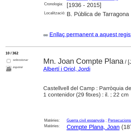
Cronologia:
[1936 - 2015]
Localització:
B. Pública de Tarragona
Enllaç permanent a aquest regis
10 / 362
Mn. Joan Compte Plana
seleccionar
/ [
imprimir
Albertí i Oriol, Jordi
Castellvell del Camp : Parròquia de
1 contenidor (29 fitxes) : il. ; 22 cm
Matèries:
Guerra civil espanyola
;
Persecucions 
Matèries:
Compte Plana, Joan
(18