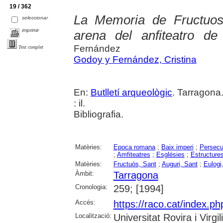
19 / 362
La Memoria de Fructuos
seleccionar
imprimir
arena del anfiteatro de
Fernández
Text complet
Godoy y Fernández, Cristina
En:
Butlletí arqueològic
. Tarragona
: il.
Bibliografia.
Matèries:
Epoca romana
;
Baix imperi
;
Persecu
;
Amfiteatres
;
Esglésies
;
Estructure
Matèries:
Fructuós, Sant
;
Auguri, Sant
;
Eulogi
Àmbit:
Tarragona
Cronologia:
259; [1994]
Accés:
https://raco.cat/index.ph
Localització:
Universitat Rovira i Virg