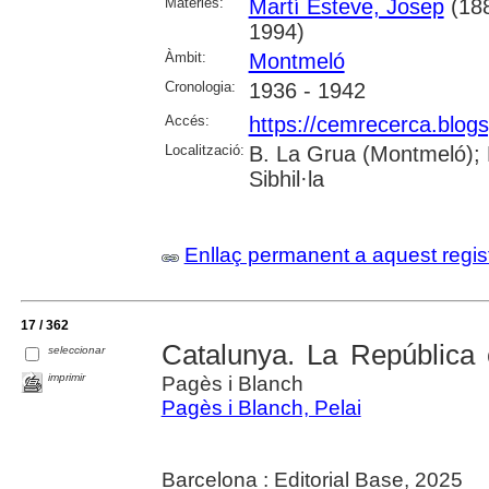
Matèries:
Martí Esteve, Josep
(188
1994)
Àmbit:
Montmeló
Cronologia:
1936 - 1942
Accés:
https://cemrecerca.blogs
Localització:
B. La Grua (Montmeló); 
Sibhil·la
Enllaç permanent a aquest regis
17 / 362
Catalunya. La República 
seleccionar
imprimir
Pagès i Blanch
Pagès i Blanch, Pelai
Barcelona : Editorial Base, 2025