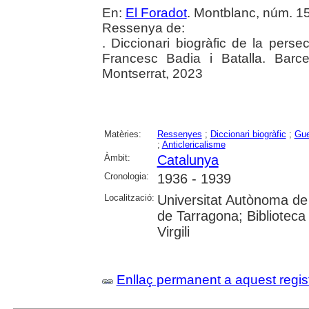
En:
El Foradot
. Montblanc, núm. 15
Ressenya de:
. Diccionari biogràfic de la pers
Francesc Badia i Batalla. Barc
Montserrat, 2023
Matèries:
Ressenyes
;
Diccionari biogràfic
;
Gue
;
Anticlericalisme
Àmbit:
Catalunya
Cronologia:
1936 - 1939
Localització:
Universitat Autònoma de 
de Tarragona; Biblioteca 
Virgili
Enllaç permanent a aquest regis