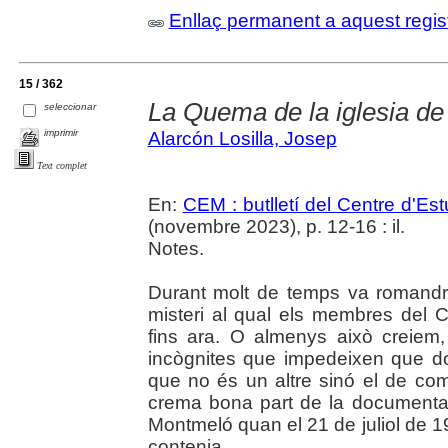
Enllaç permanent a aquest regis
15 / 362
La Quema de la iglesia d
seleccionar
imprimir
Alarcón Losilla, Josep
Text complet
En:
CEM : butlletí del Centre d'E
(novembre 2023), p. 12-16 : il.
Notes.
Durant molt de temps va romandre
misteri al qual els membres del 
fins ara. O almenys això creiem
incògnites que impedeixen que do
que no és un altre sinó el de co
crema bona part de la documentac
Montmeló quan el 21 de juliol de 19
contenia.