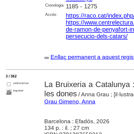
Cronologia:
1185 - 1275
Accés:
https://raco.cat/index.p
https://www.centrelectura.
de-ramon-de-penyafort-inic
persecucio-dels-catars/
Enllaç permanent a aquest regis
3 / 362
La Bruixeria a Catalunya :
seleccionar
imprimir
les dones
/ Anna Grau ; [il·lust
Grau Gimeno, Anna
Barcelona : Efadós, 2026
134 p. : il. ; 27 cm