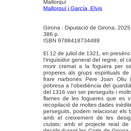
Mallorquí
Mallorquí i García, Elvis
Girona : Diputació de Girona, 2025
386 p.
ISBN 9788418734489
El 12 de juliol de 1321, en presènci
l'inquisidor general del regne, el
morir cremat a la foguera per s
properes als grups espirituals de
frare narbonès Pere Joan Oliu 
pobresa a l'obediència del guardià 
del 1316 van ser perseguits i molts
flames de les fogueres que es 
recopilació de moltes dades inèdit
perseguits, podem relacionar els
amb el creixement de les desig
ciutats; amb el projecte reial 
decidir durant les Corts de Girona 