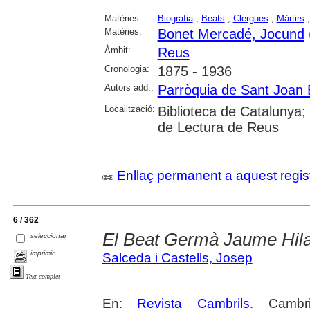
Matèries:
Biografia
;
Beats
;
Clergues
;
Màrtirs
Matèries:
Bonet Mercadé, Jocund
Àmbit:
Reus
Cronologia:
1875 - 1936
Autors add.:
Parròquia de Sant Joan 
Localització:
Biblioteca de Catalunya;
de Lectura de Reus
Enllaç permanent a aquest regis
6 / 362
El Beat Germà Jaume Hila
seleccionar
imprimir
Salceda i Castells, Josep
Text complet
En:
Revista Cambrils
. Cambr