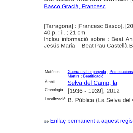
Basco Gracià, Francesc
[Tarragona] : [Francesc Basco], [2
40 p. : il. ; 21 cm
Inclou informació sobre : Beat An
Jesús Maria -- Beat Pau Castellà B
Matèries:
Guerra civil espanyola
;
Persecucions 
Màrtirs
;
Beatificació
Àmbit:
Selva del Camp, la
Cronologia:
[1936 - 1939]; 2012
Localització:
B. Pública (La Selva del
Enllaç permanent a aquest regis