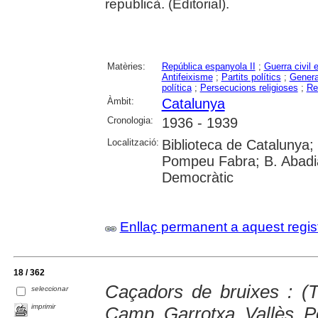
republicà. (Editorial).
Matèries:
República espanyola II
;
Guerra civil 
Antifeixisme
;
Partits polítics
;
Genera
política
;
Persecucions religioses
;
Re
Àmbit:
Catalunya
Cronologia:
1936 - 1939
Localització:
Biblioteca de Catalunya; 
Pompeu Fabra; B. Abadi
Democràtic
Enllaç permanent a aquest regis
18 / 362
Caçadors de bruixes : (Te
seleccionar
imprimir
Camp, Garrotxa, Vallès, P