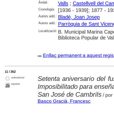
Àmbit:
Valls
;
Castellvell del Ca
Cronologia:
[1936 - 1939]; 1877 - 19
Autors add.:
Bladé, Joan Josep
Autors add.:
Parròquia de Sant Vicenç
Localització:
B. Municipal Marina Capd
Biblioteca Popular de Val
Enllaç permanent a aquest regis
11 / 362
Setenta aniversario del fu
seleccionar
imprimir
Imposibilitado para enseña
San José de Cambrils
/ por
Basco Gracià, Francesc