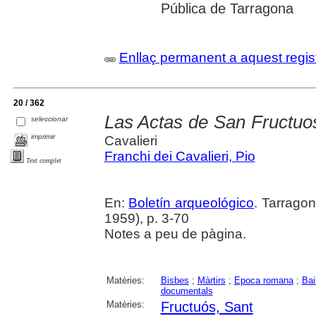
Pública de Tarragona
Enllaç permanent a aquest regis
20 / 362
Las Actas de San Fructuo
seleccionar
imprimir
Cavalieri
Franchi dei Cavalieri, Pio
Text complet
En:
Boletín arqueológico
. Tarrago
1959), p. 3-70
Notes a peu de pàgina.
Matèries:
Bisbes
;
Màrtirs
;
Epoca romana
;
Bai
documentals
Matèries:
Fructuós, Sant