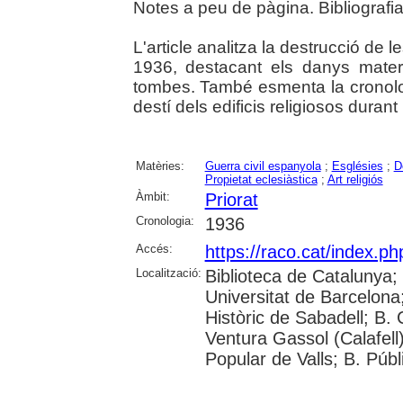
Notes a peu de pàgina. Bibliografia
L'article analitza la destrucció de l
1936, destacant els danys materi
tombes. També esmenta la cronologi
destí dels edificis religiosos durant 
Matèries:
Guerra civil espanyola
;
Esglésies
;
D
Propietat eclesiàstica
;
Art religiós
Àmbit:
Priorat
Cronologia:
1936
Accés:
https://raco.cat/index.p
Localització:
Biblioteca de Catalunya;
Universitat de Barcelona; 
Històric de Sabadell; B.
Ventura Gassol (Calafell)
Popular de Valls; B. Públ