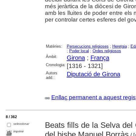
més jeràrtica de la diòcesi de Giron
amb les lluites de poder entre els 
per controlar certes esferes del gov
Matèries:
Persecucions religioses
;
Heretgia
;
Eda
;
Poder local
;
Ordes religiosos
Àmbit:
Girona
;
França
Cronologia:
[1316 - 1321]
Autors
Diputació de Girona
add.:
Enllaç permanent a aquest regis
8 / 362
Beats fills de la Selva de
seleccionar
imprimir
del bisbe Manuel Borràs
/ 