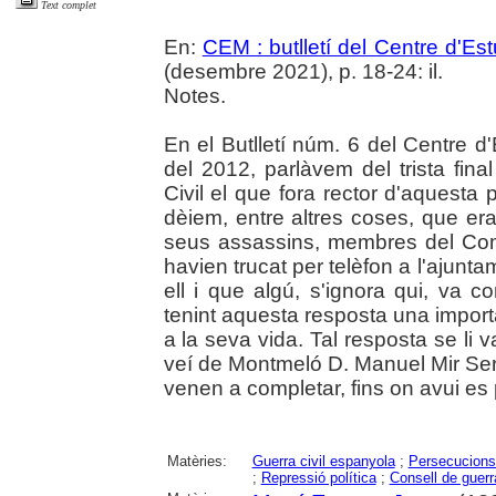
Text complet
En:
CEM : butlletí del Centre d'E
(desembre 2021), p. 18-24: il.
Notes.
En el Butlletí núm. 6 del Centre d
del 2012, parlàvem del trista fina
Civil el que fora rector d'aquesta
dèiem, entre altres coses, que er
seus assassins, membres del Com
havien trucat per telèfon a l'ajun
ell i que algú, s'ignora qui, va c
tenint aquesta resposta una importà
a la seva vida. Tal resposta se li v
veí de Montmeló D. Manuel Mir Ser
venen a completar, fins on avui es p
Matèries:
Guerra civil espanyola
;
Persecucions 
;
Repressió política
;
Consell de guerr