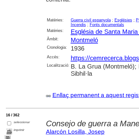
Matèries:
Guerra civil espanyola
;
Esglésies
;
P
Incendis
;
Fonts documentals
Matèries:
Església de Santa Mari
Àmbit:
Montmeló
Cronologia:
1936
Accés:
https://cemrecerca.blogs
Localització:
B. La Grua (Montmeló); 
Sibhil·la
Enllaç permanent a aquest regis
16 / 362
Consejo de guerra a Mane
seleccionar
imprimir
Alarcón Losilla, Josep