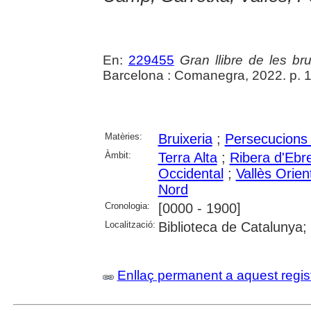
En:
229455
Gran llibre de les br
Barcelona : Comanegra, 2022. p. 
Matèries:
Bruixeria
;
Persecucions 
Àmbit:
Terra Alta
;
Ribera d'Ebr
Occidental
;
Vallès Orien
Nord
Cronologia:
[0000 - 1900]
Localització:
Biblioteca de Catalunya;
Enllaç permanent a aquest regis