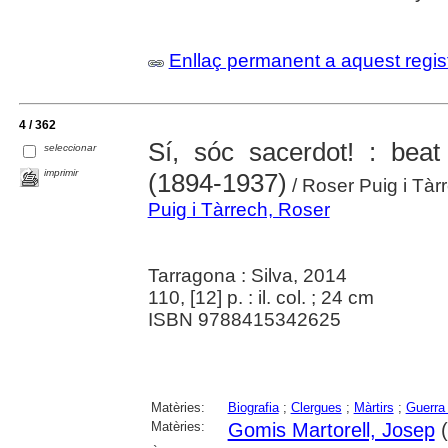
Enllaç permanent a aquest regis
4 / 362
Sí, sóc sacerdot! : bea
seleccionar
imprimir
(1894-1937)
/ Roser Puig i Tàr
Puig i Tàrrech, Roser
Tarragona : Silva, 2014
110, [12] p. : il. col. ; 24 cm
ISBN 9788415342625
Matèries:
Biografia
;
Clergues
;
Màrtirs
;
Guerra 
Matèries:
Gomis Martorell, Josep
(