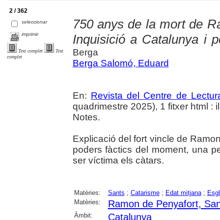
2 / 362
750 anys de la mort de Ra
seleccionar
imprimir
Inquisició a Catalunya i 
Berga
Text complet
Text
complet
Berga Salomó, Eduard
En:
Revista del Centre de Lectu
quadrimestre 2025), 1 fitxer html : il
Notes.
Explicació del fort vincle de Ramon
poders fàctics del moment, una pe
ser víctima els càtars.
Matèries:
Sants
;
Catarisme
;
Edat mitjana
;
Esgl
Matèries:
Ramon de Penyafort, San
Àmbit:
Catalunya