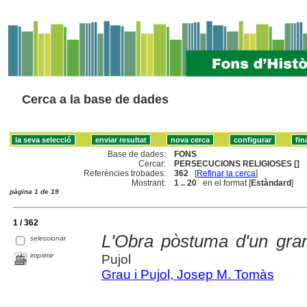
Cerca a la base de dades
Base de dades:
FONS
Cercar:
PERSECUCIONS RELIGIOSES []
Referències trobades:
362
[
Refinar la cerca
]
Mostrant:
1 .. 20
en el format [
Estàndard
]
pàgina 1 de 19
1 / 362
L'Obra pòstuma d'un gra
seleccionar
imprimir
Pujol
Grau i Pujol, Josep M. Tomàs