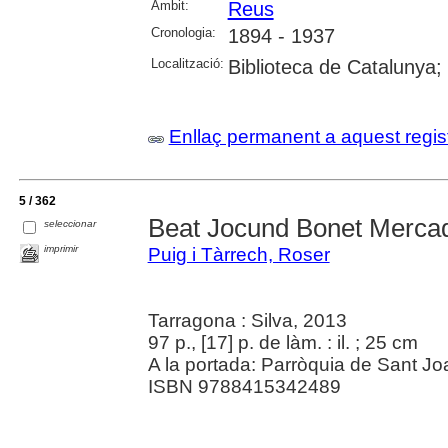
Àmbit:
Reus
Cronologia:
1894 - 1937
Localització:
Biblioteca de Catalunya; U
Enllaç permanent a aquest regis
5 / 362
Beat Jocund Bonet Merca
seleccionar
imprimir
Puig i Tàrrech, Roser
Tarragona : Silva, 2013
97 p., [17] p. de làm. : il. ; 25 cm
A la portada: Parròquia de Sant Jo
ISBN 9788415342489