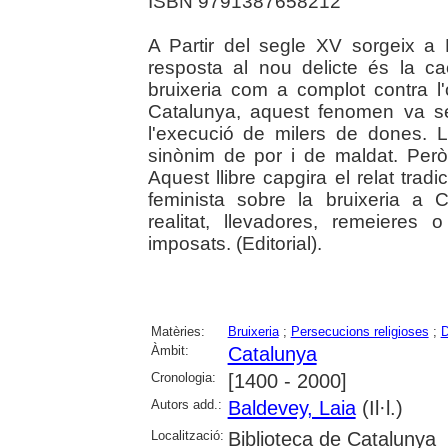
ISBN 9791387658212
A Partir del segle XV sorgeix a 
resposta al nou delicte és la cac
bruixeria com a complot contra l'or
Catalunya, aquest fenomen va se
l'execució de milers de dones. L
sinònim de por i de maldat. Per
Aquest llibre capgira el relat trad
feminista sobre la bruixeria a 
realitat, llevadores, remeiere
imposats. (Editorial).
Matèries:
Bruixeria
;
Persecucions religioses
;
Àmbit:
Catalunya
Cronologia:
[1400 - 2000]
Autors add.:
Baldevey, Laia
(Il·l.)
Localització:
Biblioteca de Catalunya