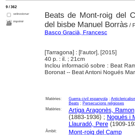
9 / 362
Beats de Mont-roig del C
seleccionar
imprimir
del bisbe Manuel Borràs
/ 
Basco Gracià, Francesc
[Tarragona] : [l'autor], [2015]
40 p. : il. ; 21cm
Inclou informació sobre : Beat Ra
Boronat -- Beat Antoni Nogués Mart
Matèries:
Guerra civil espanyola
;
Anticlericali
Beats
;
Persecucions religioses
Matèries:
Artiga Aragonès, Ramon
(1883-1936) ;
Nogués i M
Llauradó, Pere
(1909-19
Àmbit:
Mont-roig del Camp