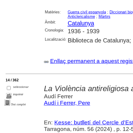
Matèries:
Guerra civil espanyola
;
Diccionari bio
Anticlericalisme
;
Màrtirs
Àmbit:
Catalunya
Cronologia:
1936 - 1939
Localització:
Biblioteca de Catalunya;
Enllaç permanent a aquest regis
14 / 362
La Violència antireligiosa 
seleccionar
imprimir
Audí Ferrer
Audí i Ferrer, Pere
Text complet
En:
Kesse: butlletí del Cercle d'Es
Tarragona, núm. 56 (2024) , p. 12-56