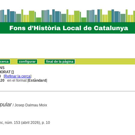
NS
IORAT []
3
[
Refinar la cerca
]
. 20
en el format [
Estàndard
]
pular
/ Josep Dalmau Moix
nc, núm. 153 (abril 2026), p. 10