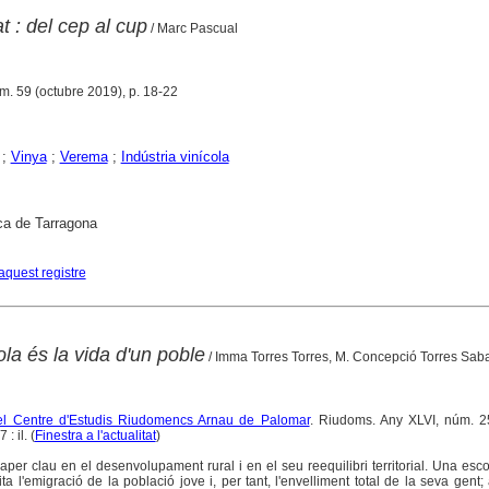
t : del cep al cup
/ Marc Pascual
m. 59 (octubre 2019), p. 18-22
;
Vinya
;
Verema
;
Indústria vinícola
ca de Tarragona
aquest registre
ola és la vida d'un poble
/ Imma Torres Torres, M. Concepció Torres Sab
del Centre d'Estudis Riudomencs Arnau de Palomar
. Riudoms. Any XLVI, núm. 25
: il. (
Finestra a l'actualitat
)
aper clau en el desenvolupament rural i en el seu reequilibri territorial. Una escol
a l'emigració de la població jove i, per tant, l'envelliment total de la seva gent; 