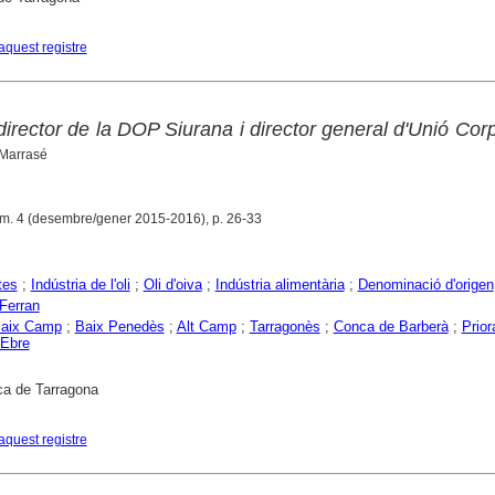
aquest registre
irector de la DOP Siurana i director general d'Unió Cor
 Marrasé
m. 4 (desembre/gener 2015-2016), p. 26-33
tes
;
Indústria de l'oli
;
Oli d'oiva
;
Indústria alimentària
;
Denominació d'origen
Ferran
aix Camp
;
Baix Penedès
;
Alt Camp
;
Tarragonès
;
Conca de Barberà
;
Prior
'Ebre
ca de Tarragona
aquest registre