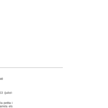
até
3 (juliol-
a petita i
arrela els