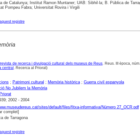
ca de Catalunya; Institut Ramon Muntaner; UAB: Sibhil·la; B. Pública de Tarr
tat Pompeu Fabra; Universitat Rovira i Virgili
aquest registre
emòria
 revista de recerca i divulgació cultural dels museus de Reus
. Reus. III època, núm.
 central
. Recerca al Priorat)
cions
;
Patrimoni cultural
;
Memòria històrica
;
Guerra civil espanyola
ió No Jubilem la Memòria
Priorat
939; 2002 - 2004
www.museudereus.cat/sites/default/files/fitxa-informativa/Número 27_OCR.pdf
r complet]
ca de Tarragona
aquest registre