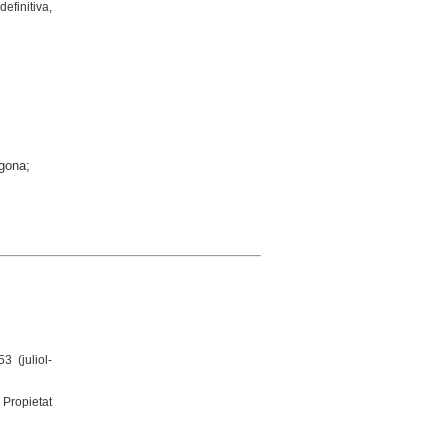
efinitiva,
agona;
3 (juliol-
 Propietat