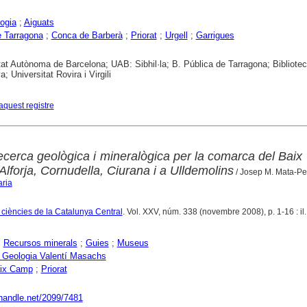
ogia
;
Aiguats
 Tarragona
;
Conca de Barberà
;
Priorat
;
Urgell
;
Garrigues
tat Autònoma de Barcelona; UAB: Sibhil·la; B. Pública de Tarragona; Bibliote
; Universitat Rovira i Virgili
aquest registre
ecerca geològica i mineralògica per la comarca del Bai
Alforja, Cornudella, Ciurana i a Ulldemolins
/ Josep M. Mata-Pe
aria
e ciències de la Catalunya Central
. Vol. XXV, núm. 338 (novembre 2008), p. 1-16 : il.
;
Recursos minerals
;
Guies
;
Museus
Geologia Valentí Masachs
ix Camp
;
Priorat
.handle.net/2099/7481