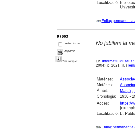
Localització:
Bibliote
Universi
Enllaç permanent a 
9 / 663
No jubilem la m
seleccionar
imprimir
En:
Informatiu Museus :
Text complet
2004), p. 2021 : il. (
Tema
Matèries:
Associa
Matèries:
Associac
Àmbit:
Marçà
;
Cronologia:
1936 - 1
Accés:
https://
[exempla
Localització:
B. Públi
Enllaç permanent a 