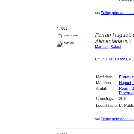
Enllaç permanent a 
4 / 663
Ferran Huguet, d
seleccionar
Alimentària
/ Rafa
imprimir
Marrasé, Rafael
En:
Viu Reus a fons
, Nú
Matèries:
Entrevis
Matèries:
Huguet, 
Àmbit:
Reus
;
B
Ribera d
Cronologia:
2016
Localització:
B. Públi
Enllaç permanent a 