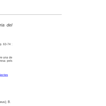
ia del
p. 63-74 :
bre una de
resa pels
jectes
eus); B.