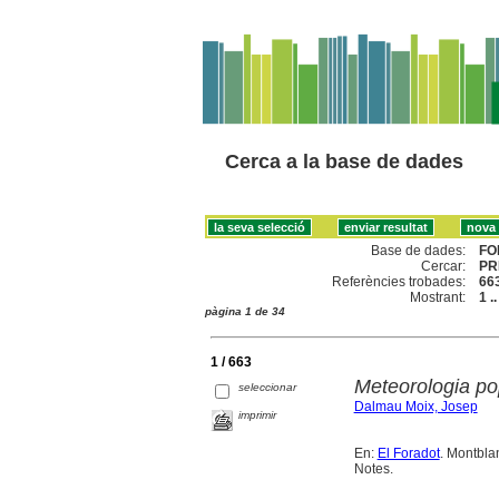
Cerca a la base de dades
Base de dades:
FO
Cercar:
PR
Referències trobades:
66
Mostrant:
1 .
pàgina 1 de 34
1 / 663
Meteorologia po
seleccionar
Dalmau Moix, Josep
imprimir
En:
El Foradot
. Montbla
Notes.