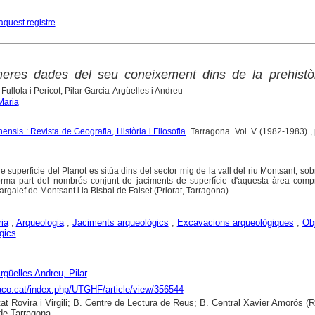
aquest registre
meres dades del seu coneixement dins de la prehistòr
Fullola i Pericot, Pilar Garcia-Argüelles i Andreu
 Maria
ensis : Revista de Geografia, Història i Filosofia
. Tarragona. Vol. V (1982-1983) , 
de superficie del Planot es sitúa dins del sector mig de la vall del riu Montsant, so
orma part del nombrós conjunt de jaciments de superfície d'aquesta àrea comp
galef de Montsant i la Bisbal de Falset (Priorat, Tarragona).
ria
;
Arqueologia
;
Jaciments arqueològics
;
Excavacions arqueològiques
;
Ob
gics
rgüelles Andreu, Pilar
raco.cat/index.php/UTGHF/article/view/356544
tat Rovira i Virgili; B. Centre de Lectura de Reus; B. Central Xavier Amorós (R
de Tarragona