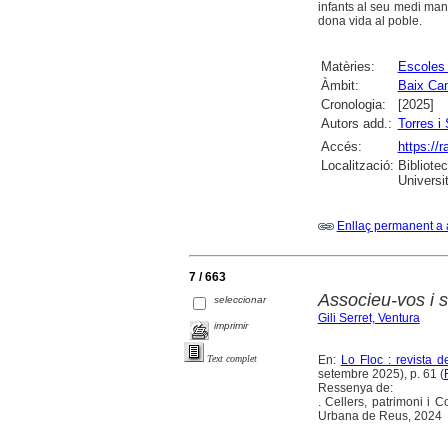
infants al seu medi mante
dona vida al poble.
Matèries:
Escoles 
Àmbit:
Baix Ca
Cronologia:
[2025]
Autors add.:
Torres i
Accés:
https://
Localització:
Bibliote
Universi
Enllaç permanent a 
7 / 663
Associeu-vos i s
seleccionar
Gili Serret, Ventura
imprimir
En:
Lo Floc : revista 
Text complet
setembre 2025), p. 61 (
Ressenya de:
. Cellers, patrimoni i
Urbana de Reus, 2024