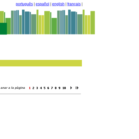
português
|
español
|
english
|
français
|
anar a la pàgina