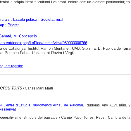
nint la pròpia identitat cultural i valorant l'entorn com un element patrimonial; en d
rurals
;
Escola púbica
;
Societat rural
mp
;
Priorat
 Sabaté, M. Concepció
raco.cat/index.php/LoFloc/article/view/980000006766
ca de Catalunya; Institut Ramon Muntaner; UAB: Sibhil·la; B. Pública de Tarr
tat Pompeu Fabra; Universitat Rovira i Virgili
aquest registre
ereu forts
/ Carles Martí Martí
del Centre d'Estudis Riudomencs Arnau de Palomar
. Riudoms. Any XLVI, núm. 25
Ressenya
)
 Cooperativisme. Símbols del paisatge / Carme Puyol Torres. Reus : Cambra de la