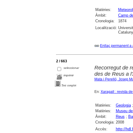
Matèries:
Meteorol
Àmbit:
Camp de
Cronologia:
1874
Localització:
Universi
Catalunya
Enllaç permanent a 
2 / 663
Recorregut de r
seleccionar
des de Reus a l'
imprimir
Mata i Perelló, Josep M
Text complet
En:
Xaragall : revista d
Matèries:
Geologia
Matèries:
Museu de 
Àmbit:
Reus
;
Ba
Cronologia:
2008
Accés:
http://hdl