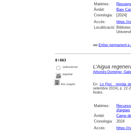
Matèries:
Ressen
Àmbit:
Baix Ca
Cronologia:
[2024]
Accés:
https://
Localització:
Bibliote
Universi
Enllaç permanent a 
8 / 663
L'Aigua regenera
seleccionar
Arbonès Domingo, Gabr
imprimir
En:
Lo Floc : revista 
Text complet
setembre 2024), p. 22-27 
Notes.
Matèries:
Recursos
d'aigües
Àmbit:
Camp de
Cronologia:
2024
Accés:
https://