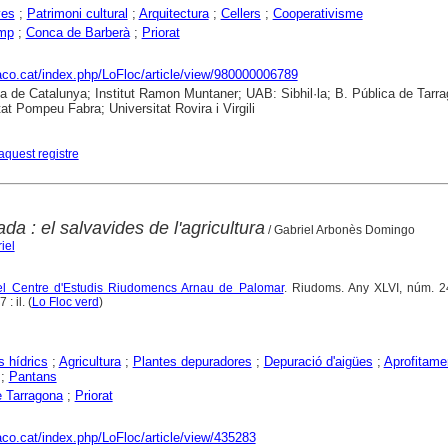
yes
;
Patrimoni cultural
;
Arquitectura
;
Cellers
;
Cooperativisme
mp
;
Conca de Barberà
;
Priorat
raco.cat/index.php/LoFloc/article/view/980000006789
ca de Catalunya; Institut Ramon Muntaner; UAB: Sibhil·la; B. Pública de Tarr
tat Pompeu Fabra; Universitat Rovira i Virgili
aquest registre
da : el salvavides de l'agricultura
/ Gabriel Arbonès Domingo
iel
del Centre d'Estudis Riudomencs Arnau de Palomar
. Riudoms. Any XLVI, núm. 24
: il. (
Lo Floc verd
)
 hídrics
;
Agricultura
;
Plantes depuradores
;
Depuració d'aigües
;
Aprofitame
;
Pantans
 Tarragona
;
Priorat
raco.cat/index.php/LoFloc/article/view/435283