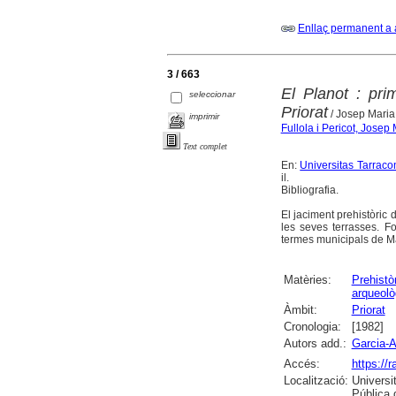
Enllaç permanent a 
3 / 663
El Planot : pri
seleccionar
Priorat
/ Josep Maria 
imprimir
Fullola i Pericot, Josep
Text complet
En:
Universitas Tarracon
il.
Bibliografia.
El jaciment prehistòric 
les seves terrasses. F
termes municipals de Mar
Matèries:
Prehistò
arqueolò
Àmbit:
Priorat
Cronologia:
[1982]
Autors add.:
Garcia-A
Accés:
https://
Localització:
Universi
Pública 