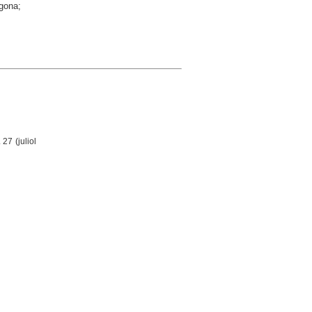
agona;
 27 (juliol