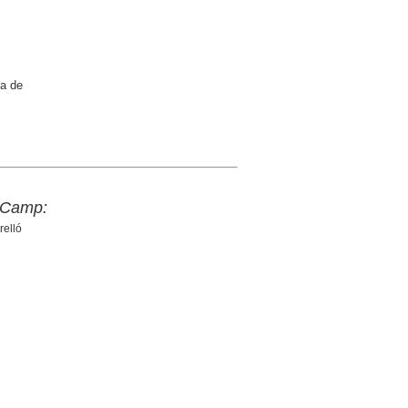
ca de
x Camp:
relló