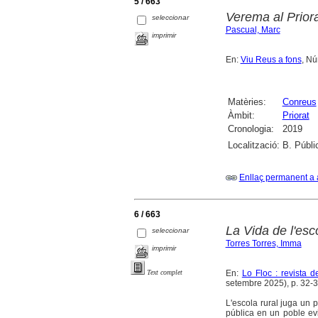
5 / 663
Verema al Priora
seleccionar
Pascual, Marc
imprimir
En:
Viu Reus a fons
, Nú
Matèries:
Conreus
Àmbit:
Priorat
Cronologia:
2019
Localització:
B. Públi
Enllaç permanent a 
6 / 663
La Vida de l'esc
seleccionar
Torres Torres, Imma
imprimir
En:
Lo Floc : revista 
Text complet
setembre 2025), p. 32-37 
L'escola rural juga un p
pública en un poble evit