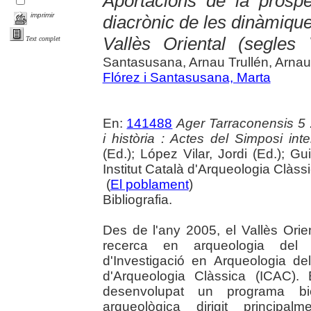
Aportacions de la prospe
imprimir
diacrònic de les dinàmique
Vallès Oriental (segle
Text complet
Santasusana, Arnau Trullén, Arnau
Flórez i Santasusana, Marta
En:
141488
Ager Tarraconensis 5 :
i història : Actes del Simposi int
(Ed.); López Vilar, Jordi (Ed.); Gu
Institut Català d'Arqueologia Clàss
(
El poblament
)
Bibliografia.
Des de l'any 2005, el Vallès Orie
recerca en arqueologia del 
d'Investigació en Arqueologia del
d'Arqueologia Clàssica (ICAC).
desenvolupat un programa bi
arqueològica dirigit principal