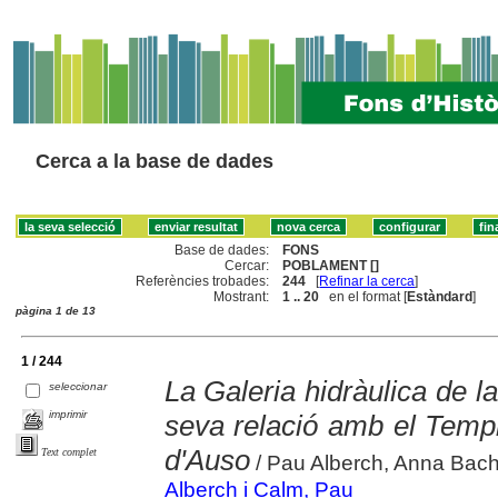
Cerca a la base de dades
Base de dades:
FONS
Cercar:
POBLAMENT []
Referències trobades:
244
[
Refinar la cerca
]
Mostrant:
1 .. 20
en el format [
Estàndard
]
pàgina 1 de 13
1 / 244
La Galeria hidràulica de la
seleccionar
imprimir
seva relació amb el Temp
d'Auso
Text complet
/ Pau Alberch, Anna Bac
Alberch i Calm, Pau