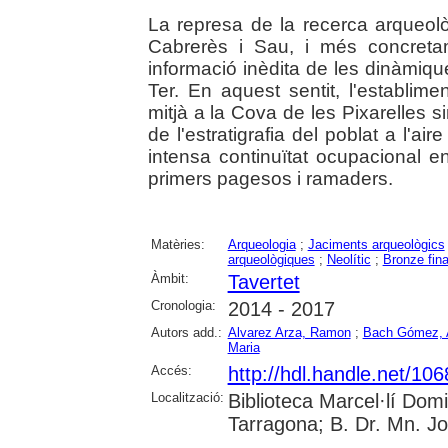
La represa de la recerca arqueolò
Cabrerès i Sau, i més concreta
informació inèdita de les dinàmique
Ter. En aquest sentit, l'establime
mitjà a la Cova de les Pixarelles si
de l'estratigrafia del poblat a l'air
intensa continuïtat ocupacional 
primers pagesos i ramaders.
Matèries:
Arqueologia
;
Jaciments arqueològics
arqueològiques
;
Neolític
;
Bronze fina
Àmbit:
Tavertet
Cronologia:
2014 - 2017
Autors add.:
Alvarez Arza, Ramon
;
Bach Gómez, 
Maria
Accés:
http://hdl.handle.net/10
Localització:
Biblioteca Marcel·lí Dom
Tarragona; B. Dr. Mn. J