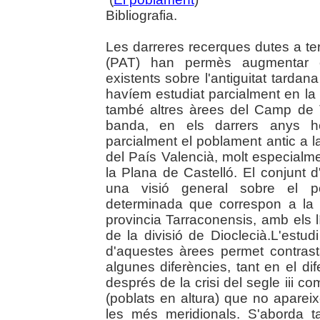
Bibliografia.
Les darreres recerques dutes a te
(PAT) han permès augmentar c
existents sobre l'antiguitat tardan
havíem estudiat parcialment en la 
també altres àrees del Camp de T
banda, en els darrers anys he
parcialment el poblament antic a la
del País Valencià, molt especialme
la Plana de Castelló. El conjunt 
una visió general sobre el p
determinada que correspon a la p
provincia Tarraconensis, amb els l
de la divisió de Dioclecià.L'estu
d'aquestes àrees permet contra
algunes diferències, tant en el di
després de la crisi del segle iii co
(poblats en altura) que no aparei
les més meridionals. S'aborda t