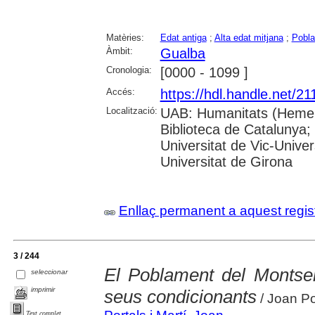
Matèries:
Edat antiga
;
Alta edat mitjana
;
Pobl
Àmbit:
Gualba
Cronologia:
[0000 - 1099 ]
Accés:
https://hdl.handle.net/2
Localització:
UAB: Humanitats (Hemero
Biblioteca de Catalunya;
Universitat de Vic-Univer
Universitat de Girona
Enllaç permanent a aquest regis
3 / 244
El Poblament del Montseny
seleccionar
imprimir
seus condicionants
/ Joan Po
Text complet