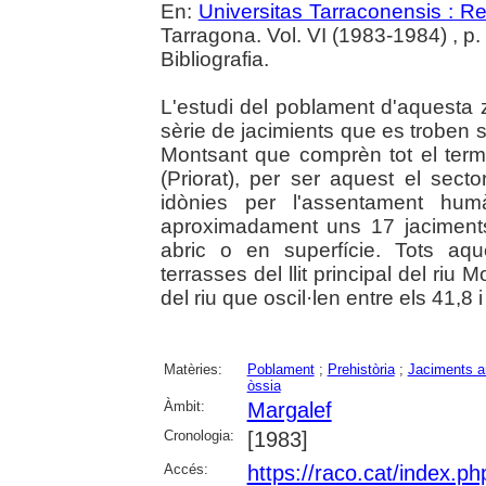
En:
Universitas Tarraconensis : Rev
Tarragona. Vol. VI (1983-1984) , p. 
Bibliografia.
L'estudi del poblament d'aquesta 
sèrie de jacimients que es troben si
Montsant que comprèn tot el ter
(Priorat), per ser aquest el sect
idònies per l'assentament hum
aproximadament uns 17 jaciment
abric o en superfície. Tots aq
terrasses del llit principal del riu
del riu que oscil·len entre els 41,8 
Matèries:
Poblament
;
Prehistòria
;
Jaciments a
òssia
Àmbit:
Margalef
Cronologia:
[1983]
Accés:
https://raco.cat/index.p