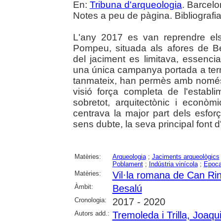
En:
Tribuna d'arqueologia
. Barcelo
Notes a peu de pàgina. Bibliografia
L'any 2017 es van reprendre els 
Pompeu, situada als afores de B
del jaciment es limitava, essencia
una única campanya portada a term
tanmateix, han permès amb només
visió força completa de l'establi
sobretot, arquitectònic i econòmi
centrava la major part dels esforç
sens dubte, la seva principal font d
Matèries:
Arqueologia
;
Jaciments arqueològics
Poblament
;
Indústria vinícola
;
Epoca
Matèries:
Vil·la romana de Can Ri
Àmbit:
Besalú
Cronologia:
2017 - 2020
Autors add.:
Tremoleda i Trilla, Joaqu