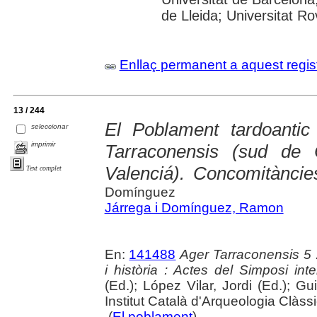
de Lleida; Universitat Rovi
Enllaç permanent a aquest regis
13 / 244
El Poblament tardoantic
seleccionar
imprimir
Tarraconensis (sud de 
Valenciá). Concomitàncies
Text complet
Domínguez
Járrega i Domínguez, Ramon
En:
141488
Ager Tarraconensis 5 :
i història : Actes del Simposi int
(Ed.); López Vilar, Jordi (Ed.); Gu
Institut Català d'Arqueologia Clàss
(
El poblament
)