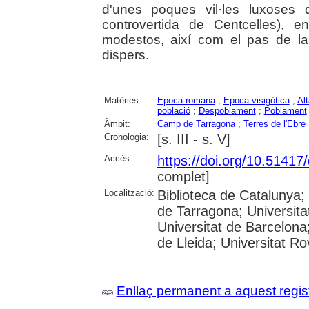
d'unes poques vil·les luxoses 
controvertida de Centcelles), 
modestos, així com el pas de la 
dispers.
Matèries:
Epoca romana
;
Epoca visigòtica
;
Alt
població
;
Despoblament
;
Poblament
Àmbit:
Camp de Tarragona
;
Terres de l'Ebre
Cronologia:
[s. III - s. V]
Accés:
https://doi.org/10.5141
complet]
Localització:
Biblioteca de Catalunya
de Tarragona; Universit
Universitat de Barcelona;
de Lleida; Universitat Rovi
Enllaç permanent a aquest regis