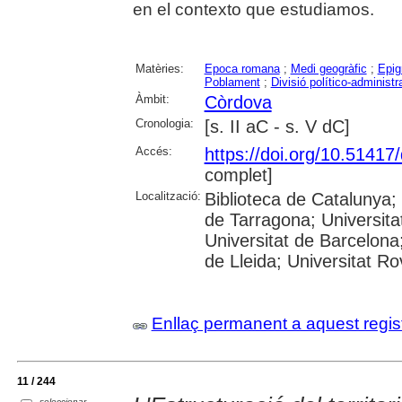
en el contexto que estudiamos.
Matèries:
Epoca romana
;
Medi geogràfic
;
Epig
Poblament
;
Divisió político-administr
Àmbit:
Còrdova
Cronologia:
[s. II aC - s. V dC]
Accés:
https://doi.org/10.5141
complet]
Localització:
Biblioteca de Catalunya
de Tarragona; Universit
Universitat de Barcelona;
de Lleida; Universitat Rovi
Enllaç permanent a aquest regis
11 / 244
seleccionar