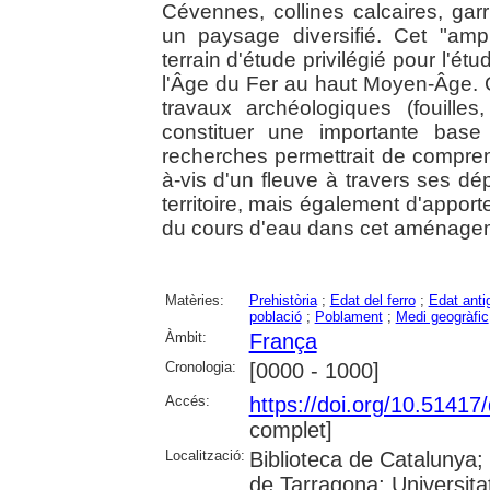
Cévennes, collines calcaires, ga
un paysage diversifié. Cet "amp
terrain d'étude privilégié pour l'é
l'Âge du Fer au haut Moyen-Âge. 
travaux archéologiques (fouilles
constituer une importante base
recherches permettrait de compre
à-vis d'un fleuve à travers ses d
territoire, mais également d'appor
du cours d'eau dans cet aménage
Matèries:
Prehistòria
;
Edat del ferro
;
Edat anti
població
;
Poblament
;
Medi geogràfic
Àmbit:
França
Cronologia:
[0000 - 1000]
Accés:
https://doi.org/10.5141
complet]
Localització:
Biblioteca de Catalunya
de Tarragona; Universit