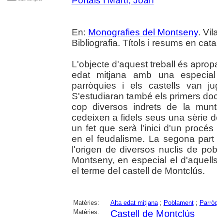
Portals i Martí, Joan
En:
Monografies del Montseny
. Vi
Bibliografia. Títols i resums en cata
L'objecte d'aquest treball és aprop
edat mitjana amb una especial 
parròquies i els castells van juga
S'estudiaran també els primers d
cop diversos indrets de la mun
cedeixen a fidels seus una sèrie de
un fet que serà l'inici d'un proc
en el feudalisme. La segona part 
l'origen de diversos nuclis de po
Montseny, en especial el d'aquell
el terme del castell de Montclús.
Matèries:
Alta edat mitjana
;
Poblament
;
Parrò
Matèries:
Castell de Montclús