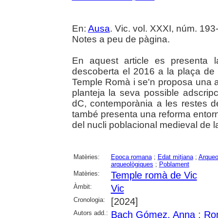
En:
Ausa
. Vic. vol. XXXI, núm. 193-
Notes a peu de pàgina.
En aquest article es presenta l
descoberta el 2016 a la plaça de 
Temple Romà i se'n proposa una ap
planteja la seva possible adscripci
dC, contemporània a les restes de 
també presenta una reforma entorn d
del nucli poblacional medieval de la
Matèries:
Epoca romana
;
Edat mitjana
;
Arqueo
arqueològiques
;
Poblament
Matèries:
Temple romà de Vic
Àmbit:
Vic
Cronologia:
[2024]
Autors add.:
Bach Gómez, Anna
;
Rom