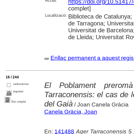
Accés:
https://doi.org/10.5141
complet]
Localització:
Biblioteca de Catalunya
de Tarragona; Universit
Universitat de Barcelona;
de Lleida; Universitat Rovi
Enllaç permanent a aquest regis
16 / 244
El Poblament prerom
seleccionar
imprimir
Tarraconensis: el cas de le
del Gaià
Text complet
/ Joan Canela Gràcia
Canela Gràcia, Joan
En:
141488
Ager Tarraconensis 5 :