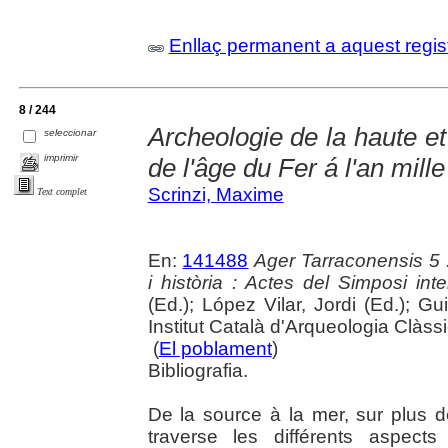
Enllaç permanent a aquest regis
8 / 244
Archeologie de la haute e
seleccionar
imprimir
de l'âge du Fer á l'an mille
Scrinzi, Maxime
Text complet
En:
141488
Ager Tarraconensis 5 :
i història : Actes del Simposi int
(Ed.); López Vilar, Jordi (Ed.); Gu
Institut Català d'Arqueologia Clàss
(
El poblament
)
Bibliografia.
De la source à la mer, sur plus d
traverse les différents aspect