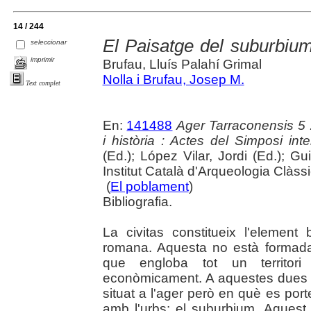
14 / 244
El Paisatge del suburbiu
seleccionar
imprimir
Brufau, Lluís Palahí Grimal
Nolla i Brufau, Josep M.
Text complet
En:
141488
Ager Tarraconensis 5 :
i història : Actes del Simposi int
(Ed.); López Vilar, Jordi (Ed.); Gu
Institut Català d'Arqueologia Clàss
(
El poblament
)
Bibliografia.
La civitas constitueix l'element 
romana. Aquesta no està formada 
que engloba tot un territori
econòmicament. A aquestes dues zo
situat a l'ager però en què es port
amb l'urbs: el suburbium. Aquest es