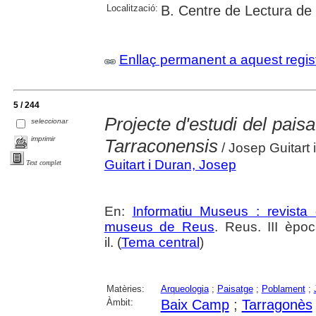
Localització:
B. Centre de Lectura de
Enllaç permanent a aquest regis
5 / 244
Projecte d'estudi del paisa
seleccionar
imprimir
Tarraconensis
/ Josep Guitart 
Guitart i Duran, Josep
Text complet
En:
Informatiu Museus : revista 
museus de Reus
. Reus. III èpo
il. (
Tema central
)
Matèries:
Arqueologia
;
Paisatge
;
Poblament
;
Àmbit:
Baix Camp
;
Tarragonès