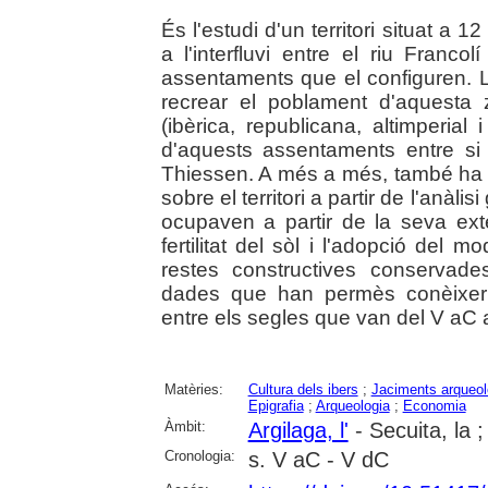
És l'estudi d'un territori situat a 
a l'interfluvi entre el riu Francol
assentaments que el configuren. 
recrear el poblament d'aquesta
(ibèrica, republicana, altimperial 
d'aquests assentaments entre si 
Thiessen. A més a més, també ha e
sobre el territori a partir de l'anàli
ocupaven a partir de la seva exte
fertilitat del sòl i l'adopció del 
restes constructives conservad
dades que han permès conèixer 
entre els segles que van del V aC a
Matèries:
Cultura dels ibers
;
Jaciments arqueol
Epigrafia
;
Arqueologia
;
Economia
Àmbit:
Argilaga, l'
- Secuita, la 
Cronologia:
s. V aC - V dC