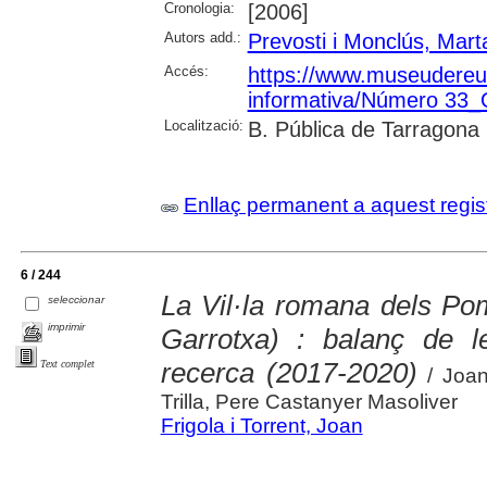
Cronologia:
[2006]
Autors add.:
Prevosti i Monclús, Mart
Accés:
https://www.museudereus.c
informativa/Número 33
Localització:
B. Pública de Tarragona
Enllaç permanent a aquest regis
6 / 244
La Vil·la romana dels Po
seleccionar
imprimir
Garrotxa) : balanç de 
recerca (2017-2020)
Text complet
/ Joan
Trilla, Pere Castanyer Masoliver
Frigola i Torrent, Joan