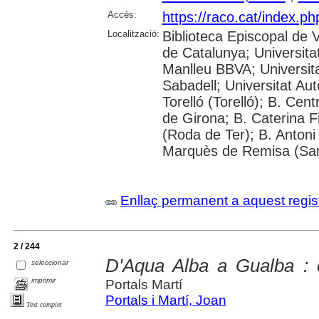
Accés:
https://raco.cat/index.p
Localització:
Biblioteca Episcopal de V
de Catalunya; Universita
Manlleu BBVA; Universitat 
Sabadell; Universitat Au
Torelló (Torelló); B. Cen
de Girona; B. Caterina 
(Roda de Ter); B. Antoni 
Marquès de Remisa (Sant
Enllaç permanent a aquest regis
2 / 244
D'Aqua Alba a Gualba : e
seleccionar
imprimir
Portals Martí
Portals i Martí, Joan
Text complet