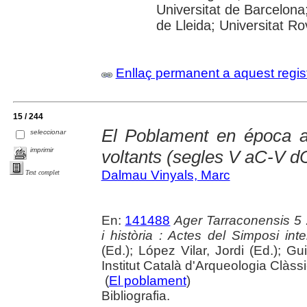
Universitat de Barcelona;
de Lleida; Universitat Rovi
Enllaç permanent a aquest regis
15 / 244
El Poblament en época an
seleccionar
imprimir
voltants (segles V aC-V d
Dalmau Vinyals, Marc
Text complet
En:
141488
Ager Tarraconensis 5 :
i història : Actes del Simposi int
(Ed.); López Vilar, Jordi (Ed.); Gu
Institut Català d'Arqueologia Clàss
(
El poblament
)
Bibliografia.