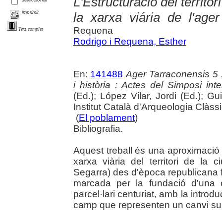
L'Estructuració del territor
imprimir
la xarxa viária de l'age
Requena
Text complet
Rodrigo i Requena, Esther
En:
141488
Ager Tarraconensis 5 :
i història : Actes del Simposi int
(Ed.); López Vilar, Jordi (Ed.); Gu
Institut Català d'Arqueologia Clàss
(
El poblament
)
Bibliografia.
Aquest treball és una aproximació a
xarxa viària del territori de la
Segarra) des d'època republicana f
marcada per la fundació d'una c
parcel·lari centuriat, amb la intro
camp que representen un canvi sub