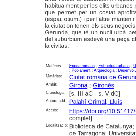
habitualment per les elits urbanes 
que permet per un costat aprofit
(espai, otium.) i per l'altre manten
la ciutat on tenen els seus negocis i
Gerunda, que té un nucli urbà peti
del suburbium esdevé una peça cla
la civitas.
Matèries:
Epoca romana
;
Estructura urbana
;
U
;
Poblament
;
Arqueologia
;
Desenvol
Matèries:
Ciutat romana de Gerun
Àmbit:
Girona
;
Gironès
Cronologia:
[s. III aC - s. V dC]
Autors add.:
Palahí Grimal, Lluís
Accés:
https://doi.org/10.5141
complet]
Localització:
Biblioteca de Catalunya
de Tarragona; Universit