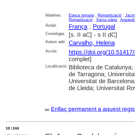
Matèries:
Epoca romana
;
Romanització
;
Jacim
Romanització
;
Xarxa viària
;
Arqueol
Àmbit:
França
;
Portugal
Cronologia:
[s. II aC] - s II dC]
Autors add.:
Carvalho, Helena
Accés:
https://doi.org/10.5141
complet]
Localització:
Biblioteca de Catalunya
de Tarragona; Universit
Universitat de Barcelona;
de Lleida; Universitat Rovi
Enllaç permanent a aquest regis
10 / 244