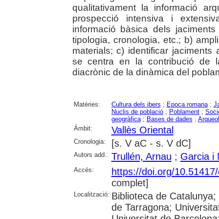
qualitativament la informació arq
prospecció intensiva i extensi
informació bàsica dels jaciments j
tipologia, cronologia, etc.; b) amp
materials; c) identificar jaciments 
se centra en la contribució de l
diacrònic de la dinàmica del poblam
Matèries:
Cultura dels ibers
;
Epoca romana
;
J
Nuclis de població
;
Poblament
;
Socie
geogràfica
;
Bases de dades
;
Arqueol
Àmbit:
Vallès Oriental
Cronologia:
[s. V aC - s. V dC]
Autors add.:
Trullén, Arnau
;
Garcia i
Accés:
https://doi.org/10.5141
complet]
Localització:
Biblioteca de Catalunya
de Tarragona; Universit
Universitat de Barcelona;