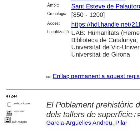
Àmbit:
Sant Esteve de Palautor
Cronologia:
[850 - 1200]
Accés:
https://hdl.handle.net/2
Localització:
UAB: Humanitats (Hemero
Biblioteca de Catalunya;
Universitat de Vic-Univer
Universitat de Girona
Enllaç permanent a aquest regis
4 / 244
El Poblament prehistòric de
seleccionar
imprimir
dels tallers de superfície
/ 
Garcia-Argüelles Andreu, Pilar
Text complet