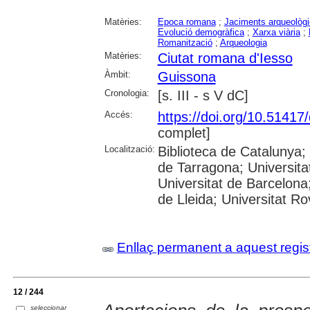
Matèries:
Epoca romana
;
Jaciments arqueològ
Evolució demogràfica
;
Xarxa viària
;
Romanització
;
Arqueologia
Matèries:
Ciutat romana d'Iesso
Àmbit:
Guissona
Cronologia:
[s. III - s V dC]
Accés:
https://doi.org/10.5141
complet]
Localització:
Biblioteca de Catalunya
de Tarragona; Universit
Universitat de Barcelona;
de Lleida; Universitat Rovi
Enllaç permanent a aquest regis
12 / 244
seleccionar