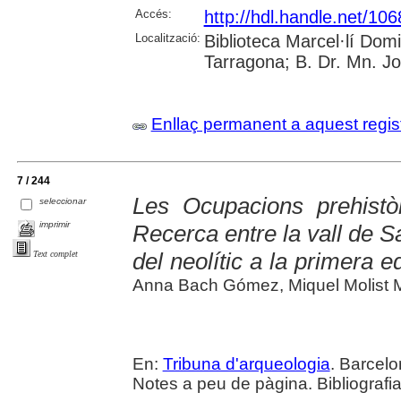
Accés:
http://hdl.handle.net/10
Localització:
Biblioteca Marcel·lí Dom
Tarragona; B. Dr. Mn. J
Enllaç permanent a aquest regis
7 / 244
Les Ocupacions prehistòr
seleccionar
imprimir
Recerca entre la vall de Sa
del neolític a la primera ed
Text complet
Anna Bach Gómez, Miquel Molist 
En:
Tribuna d'arqueologia
. Barcelo
Notes a peu de pàgina. Bibliografia