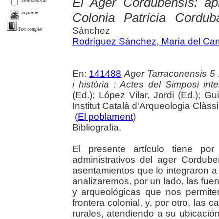
El Ager Cordubensís: apr
seleccionar
imprimir
Colonia Patricia Cordub
Sánchez
Text complet
Rodríguez Sánchez, María del Ca
En:
141488
Ager Tarraconensis 5 :
i història : Actes del Simposi int
(Ed.); López Vilar, Jordi (Ed.); Gu
Institut Català d'Arqueologia Clàss
(
El poblament
)
Bibliografia.
El presente artículo tiene por
administrativos del ager Cordube
asentamientos que lo integraron a 
analizaremos, por un lado, las fuen
y arqueológicas que nos permite
frontera colonial, y, por otro, las 
rurales, atendiendo a su ubicación