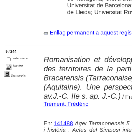
Universitat de Barcelona;
de Lleida; Universitat Rovi
Enllaç permanent a aquest regis
9 / 244
Romanisation et dévelo
seleccionar
imprimir
des territoires de la par
Bracarensis (Tarraconaise
Text complet
(Aquitaine). Une perspec
av.J.-C. IIe s. ap. J.-C.)
/ Fr
Trément, Frédéric
En:
141488
Ager Tarraconensis 5 :
i història : Actes del Simposi int