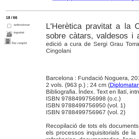
18 / 66
L'Herètica pravitat a la
seleccionar
imprimir
sobre càtars, valdesos i 
edició a cura de Sergi Grau Tor
Text complet
Cingolani
Barcelona : Fundació Noguera, 20
2 vols. (963 p.) ; 24 cm (
Diplomatar
Bibliografia. Índex. Text en llatí, i
ISBN 9788499756998 (o.c.)
ISBN 9788499756950 (vol. 1)
ISBN 9788499756967 (vol. 2)
Recopilació de tots els documents 
els processos inquisitorials de l