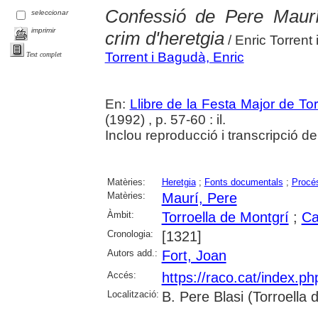
Confessió de Pere Maurí
seleccionar
imprimir
crim d'heretgia
/ Enric Torrent
Torrent i Bagudà, Enric
Text complet
En:
Llibre de la Festa Major de To
(1992) , p. 57-60 : il.
Inclou reproducció i transcripció d
Matèries:
Heretgia
;
Fonts documentals
;
Procés
Matèries:
Maurí, Pere
Àmbit:
Torroella de Montgrí
;
Ca
Cronologia:
[1321]
Autors add.:
Fort, Joan
Accés:
https://raco.cat/index.p
Localització:
B. Pere Blasi (Torroella