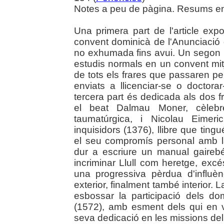
Notes a peu de pàgina. Resums en 
Una primera part de l'article exp
convent dominicà de l'Anunciaci
no exhumada fins avui. Un segon b
estudis normals en un convent mit
de tots els frares que passaren pe
enviats a llicenciar-se o doctor
tercera part és dedicada als dos f
el beat Dalmau Moner, cèlebr
taumatúrgica, i Nicolau Eimeric
inquisidors (1376), llibre que ting
el seu compromís personal amb la
dur a escriure un manual gairebé p
incriminar Llull com heretge, ex
una progressiva pèrdua d'influènc
exterior, finalment també interior. 
esbossar la participació dels do
(1572), amb esment dels qui en va
seva dedicació en les missions del 