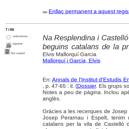
Enllaç permanent a aquest regis
7 / 66
Na Resplendina i Castelló
seleccionar
imprimir
beguins catalans de la p
Elvis Mallorquí Garcia
Text complet
Mallorquí i Garcia, Elvis
En:
Annals de l'Institut d'Estudis
, p. 47-65 : il. (
Dossier
. Els grups soc
Notes a peu de pàgina. Inclou ap
anglès.
Gràcies a les recerques de Josep P
Josep Perarnau i Espelt, tenim 
catalans per la vila de Castelló