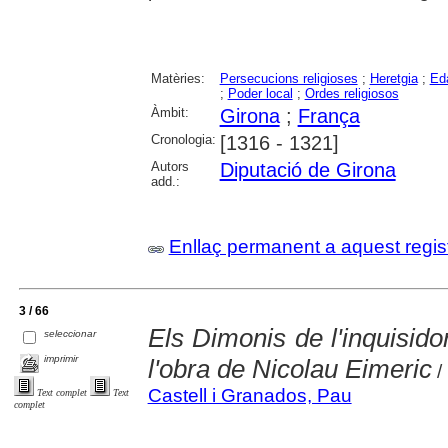
Matèries:
Persecucions religioses
;
Heretgia
;
Eda
;
Poder local
;
Ordes religiosos
Àmbit:
Girona
;
França
Cronologia:
[1316 - 1321]
Autors
Diputació de Girona
add.:
Enllaç permanent a aquest regis
3 / 66
Els Dimonis de l'inquisido
seleccionar
imprimir
l'obra de Nicolau Eimeric
/
Castell i Granados, Pau
Text complet
Text
complet