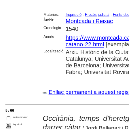
Matèries:
Inquisició
;
Procés judicial
;
Fonts do
Àmbit:
Montcada i Reixac
Cronologia:
1540
Accés:
https://www.montcada.c
catano-22.html
[exempla
Localització:
Arxiu Històric de la Ciut
Catalunya; Universitat A
de Barcelona; Universita
Fabra; Universitat Rovira
Enllaç permanent a aquest regis
5 / 66
Occitània, temps d'heretg
seleccionar
imprimir
darrer càtar
/ Jordi Bellapart i 