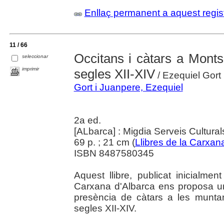
Enllaç permanent a aquest regis
11 / 66
Occitans i càtars a Mont
seleccionar
imprimir
segles XII-XIV
/ Ezequiel Gort
Gort i Juanpere, Ezequiel
2a ed.
[ALbarca] : Migdia Serveis Cultural
69 p. ; 21 cm (
Llibres de la Carxan
ISBN 8487580345
Aquest llibre, publicat inicialm
Carxana d'Albarca ens proposa un
presència de càtars a les munta
segles XII-XIV.