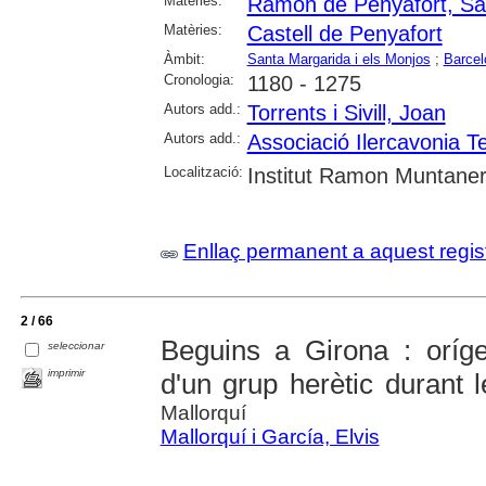
Matèries:
Ramon de Penyafort, Sa
Matèries:
Castell de Penyafort
Àmbit:
Santa Margarida i els Monjos
;
Barcel
Cronologia:
1180 - 1275
Autors add.:
Torrents i Sivill, Joan
Autors add.:
Associació Ilercavonia T
Localització:
Institut Ramon Muntaner;
Enllaç permanent a aquest regis
2 / 66
Beguins a Girona : oríge
seleccionar
imprimir
d'un grup herètic durant 
Mallorquí
Mallorquí i García, Elvis