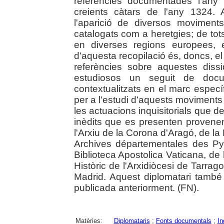
referències documentades l'any 
creients càtars de l'any 1324.
l'aparició de diversos moviment
catalogats com a heretgies; de tot
en diverses regions europees, e
d'aquesta recopilació és, doncs, el
referències sobre aquestes diss
estudiosos un seguit de doc
contextualitzats en el marc espec
per a l'estudi d'aquests moviments 
les actuacions inquisitorials que 
inèdits que es presenten provenen
l'Arxiu de la Corona d'Aragó, de la
Archives départementales des Py
Biblioteca Apostolica Vaticana, de l
Històric de l'Arxidiòcesi de Tarrag
Madrid. Aquest diplomatari també
publicada anteriorment. (FN).
Matèries:
Diplomataris
;
Fonts documentals
;
In