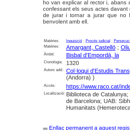
ho van explicar al rector i, aban
confessant els seus actes davant 
de jurar i tornar a jurar que no
benvolent amb ell.
Matèries:
Inquisició
;
Procés judicial
;
Persecuci
Matèries:
Amargant, Castelló
;
Oli
Àmbit:
Bisbal d'Empordà, la
Cronologia:
1320
Autors add.:
Col·loqui d'Estudis Trans
(Andorra) )
Accés:
https://www.raco.cat/in
Localització:
Biblioteca de Catalunya;
de Barcelona; UAB: Sibh
Humanitats (Hemeroteca
Enllaç permanent a aquest regis