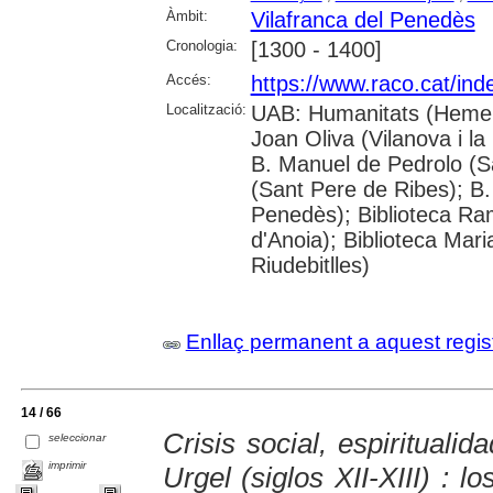
Àmbit:
Vilafranca del Penedès
Cronologia:
[1300 - 1400]
Accés:
https://www.raco.cat/in
Localització:
UAB: Humanitats (Hemero
Joan Oliva (Vilanova i la
B. Manuel de Pedrolo (S
(Sant Pere de Ribes); B.
Penedès); Biblioteca R
d'Anoia); Biblioteca Mar
Riudebitlles)
Enllaç permanent a aquest regis
14 / 66
Crisis social, espiritualid
seleccionar
imprimir
Urgel (siglos XII-XIII) : l