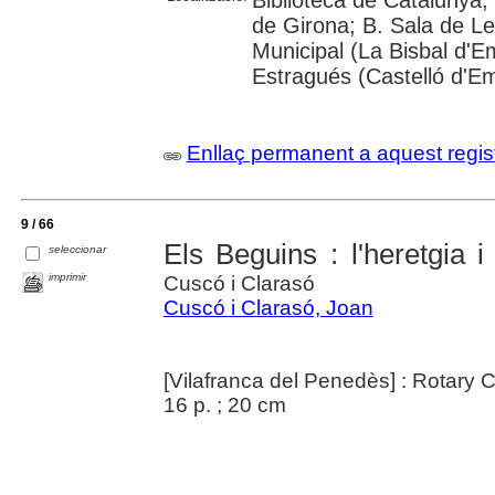
de Girona; B. Sala de Le
Municipal (La Bisbal d'
Estragués (Castelló d'E
Enllaç permanent a aquest regis
9 / 66
Els Beguins : l'heretgia i
seleccionar
imprimir
Cuscó i Clarasó
Cuscó i Clarasó, Joan
[Vilafranca del Penedès] : Rotary 
16 p. ; 20 cm