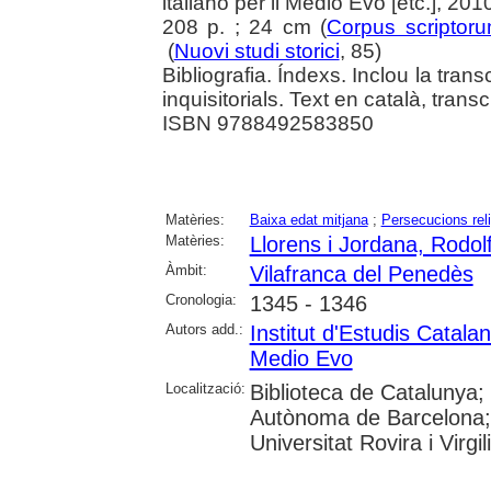
italiano per il Medio Evo [etc.], 201
208 p. ; 24 cm (
Corpus scriptor
(
Nuovi studi storici
, 85)
Bibliografia. Índexs. Inclou la tra
inquisitorials. Text en català, trans
ISBN 9788492583850
Matèries:
Baixa edat mitjana
;
Persecucions rel
Matèries:
Llorens i Jordana, Rodol
Àmbit:
Vilafranca del Penedès
Cronologia:
1345 - 1346
Autors add.:
Institut d'Estudis Catala
Medio Evo
Localització:
Biblioteca de Catalunya;
Autònoma de Barcelona;
Universitat Rovira i Virg