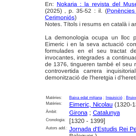
En:
Nokaria : la revista del Mu
(2025) , p. 35-52 : il. (
Ponències 
Cerimoniós
)
Notes. Títols i resums en català i a
La demonologia ocupa un lloc p
Eimeric i en la seva actuació com
formulades en el seu tractat d
invocantes, integrades a continuac
de 1376, tingueren també el seu re
controvertida carrera inquisitor
demonització de l'heretgia i d'heret
Matèries:
Baixa edat mitjana
;
Inquisició
;
Bruix
Matèries:
Eimeric, Nicolau
(1320-1
Àmbit:
Girona
;
Catalunya
Cronologia:
[1320 - 1399]
Autors add.:
Jornada d'Estudis Rei P