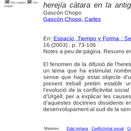
herejía cátara en la anti
Text complet
Text
complet
Gascón Chopo
Gascón Chopo, Carles
En:
Espacio, Tiempo y Forma : Seri
16 (2003) , p. 73-106
Notes a peu de pàgina. Resums en 
El fenomen de la difusió de l'heretg
un tema que ha estimulat nombro
sense que hagi estat objecte d'un
present treball pretén establir
l'evolució de la conflictivitat socia
d'Urgell, per a explicar les causes
d'aquestes doctrines dissidents e
desenvolupament al sud de la serr
Matèries:
Edat mitjana
;
Conflictivitat social
;
Cr