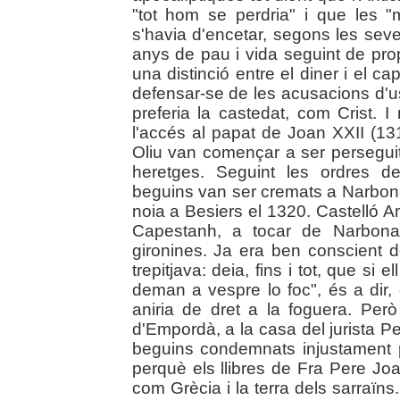
"tot hom se perdria" i que les "m
s'havia d'encetar, segons les sev
anys de pau i vida seguint de pr
una distinció entre el diner i el c
defensar-se de les acusacions d'us
preferia la castedat, com Crist. I
l'accés al papat de Joan XXII (1
Oliu van començar a ser perseguit
heretges. Seguint les ordres de
beguins van ser cremats a Narbon
noia a Besiers el 1320. Castelló A
Capestanh, a tocar de Narbona.
gironines. Ja era ben conscient d
trepitjava: deia, fins i tot, que si e
deman a vespre lo foc", és a dir, 
aniria de dret a la foguera. Per
d'Empordà, a la casa del jurista 
beguins condemnats injustament pe
perquè els llibres de Fra Pere Joa
com Grècia i la terra dels sarraïn