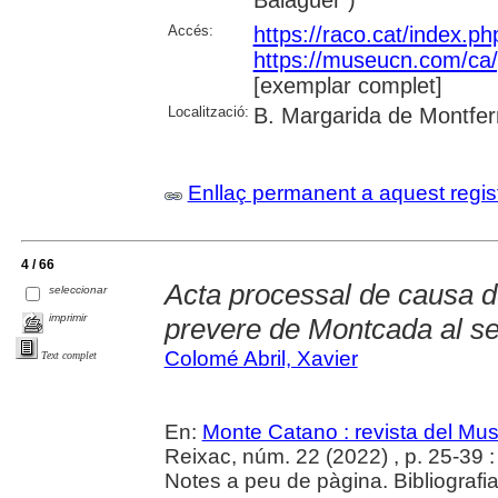
Balaguer )
Accés:
https://raco.cat/index.p
https://museucn.com/ca/p
[exemplar complet]
Localització:
B. Margarida de Montfer
Enllaç permanent a aquest regis
4 / 66
Acta processal de causa de
seleccionar
imprimir
prevere de Montcada al se
Colomé Abril, Xavier
Text complet
En:
Monte Catano : revista del Mu
Reixac, núm. 22 (2022) , p. 25-39 : i
Notes a peu de pàgina. Bibliografia