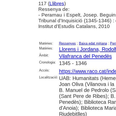
117 (
Llibres
)
Ressenya de:
- Perarnau i Espelt, Josep. Begui
Tribunal d'Inquisició (1345-1346) 
Institut d'Estudis Catalans, 2010
Matèries:
Ressenyes
;
Baixa edat mitjana
;
Per
Matèries:
Llorens i Jordana, Rodol
Àmbit:
Vilafranca del Penedès
Cronologia:
1345 - 1346
Accés:
https://www.raco.cat/in
Localització:
UAB: Humanitats (Hemero
Joan Oliva (Vilanova i la
B. Manuel de Pedrolo (S
(Sant Pere de Ribes); B.
Penedès); Biblioteca R
d'Anoia); Biblioteca Mar
Riudebitlles)