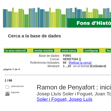
Cerca a la base de dades
Base de dades:
FONS
Cercar:
HERETGIA []
Referències trobades:
66
[
Refinar la cerca
]
Mostrant:
1 .. 20
en el format [
Estàndard
]
pàgina 1 de 4
1 / 66
Ramon de Penyafort : inici
seleccionar
imprimir
Josep Lluís Soler i Foguet, Joan Torr
Soler i Foguet, Josep Luís