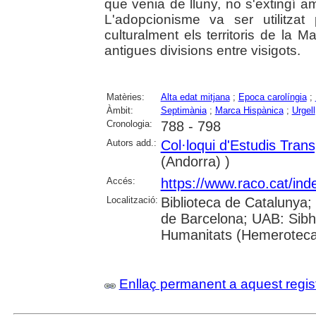
que venia de lluny, no s'extingí am
L'adopcionisme va ser utilitzat 
culturalment els territoris de la M
antigues divisions entre visigots.
Matèries:
Alta edat mitjana
;
Epoca carolíngia
;
Àmbit:
Septimània
;
Marca Hispànica
;
Urgell
Cronologia:
788 - 798
Autors add.:
Col·loqui d'Estudis Trans
(Andorra) )
Accés:
https://www.raco.cat/in
Localització:
Biblioteca de Catalunya;
de Barcelona; UAB: Sibh
Humanitats (Hemeroteca
Enllaç permanent a aquest regis