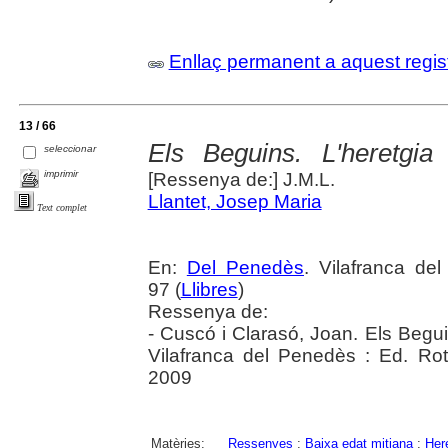
Enllaç permanent a aquest regis
13 / 66
Els Beguins. L'heretgia
seleccionar
imprimir
[Ressenya de:] J.M.L.
Llantet, Josep Maria
Text complet
En:
Del Penedès
. Vilafranca de
97 (
Llibres
)
Ressenya de:
- Cuscó i Clarasó, Joan. Els Beguin
Vilafranca del Penedès : Ed. Ro
2009
Matèries:
Ressenyes
;
Baixa edat mitjana
;
Her