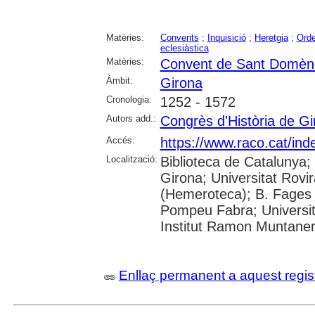
Matèries:
Convents
;
Inquisició
;
Heretgia
;
Orde
eclesiàstica
Matèries:
Convent de Sant Domèn
Àmbit:
Girona
Cronologia:
1252 - 1572
Autors add.:
Congrès d'Història de Gi
Accés:
https://www.raco.cat/ind
Localització:
Biblioteca de Catalunya; 
Girona; Universitat Rovir
(Hemeroteca); B. Fages d
Pompeu Fabra; Universita
Institut Ramon Muntane
Enllaç permanent a aquest regis