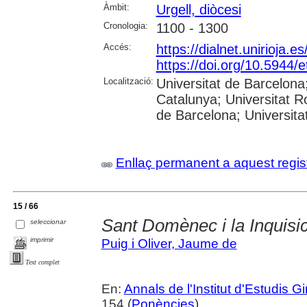
Àmbit:
Urgell, diòcesi
Cronologia:
1100 - 1300
Accés:
https://dialnet.unirioja.
https://doi.org/10.5944/e
Localització:
Universitat de Barcelona;
Catalunya; Universitat Ro
de Barcelona; Universita
Enllaç permanent a aquest regis
15 / 66
Sant Domènec i la Inquisic
seleccionar
imprimir
Puig i Oliver, Jaume de
Text complet
En:
Annals de l'Institut d'Estudis G
154 (
Ponències
)