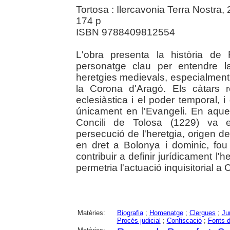
Tortosa : Ilercavonia Terra Nostra,
174 p
ISBN 9788409812554
L'obra presenta la història de
personatge clau per entendre l
heretgies medievals, especialment e
la Corona d'Aragó. Els càtars re
eclesiàstica i el poder temporal,
únicament en l'Evangeli. En aques
Concili de Tolosa (1229) va e
persecució de l'heretgia, origen d
en dret a Bolonya i dominic, fou
contribuir a definir jurídicament l'
permetria l'actuació inquisitorial 
Matèries:
Biografia
;
Homenatge
;
Clergues
;
Ju
Procés judicial
;
Confiscació
;
Fonts 