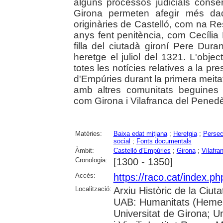
alguns processos judicials conser
Girona permeten afegir més da
originàries de Castelló, com na R
anys fent penitència, com Cecília 
filla del ciutadà gironí Pere Dur
heretge el juliol del 1321. L'objec
totes les notícies relatives a la pr
d'Empúries durant la primera meitat
amb altres comunitats beguines
com Girona i Vilafranca del Pened
Matèries:
Baixa edat mitjana
;
Heretgia
;
Persec
social
;
Fonts documentals
Àmbit:
Castelló d'Empúries
;
Girona
;
Vilafra
Cronologia:
[1300 - 1350]
Accés:
https://raco.cat/index.
Localització:
Arxiu Històric de la Ciut
UAB: Humanitats (Hemero
Universitat de Girona; U