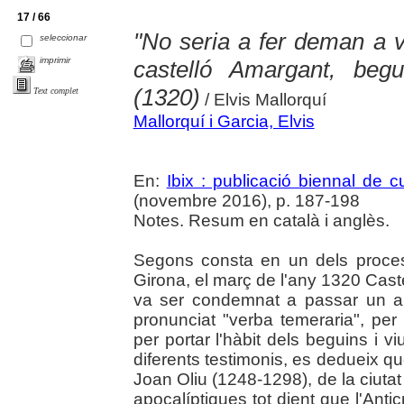
17 / 66
"No seria a fer deman a v
seleccionar
imprimir
castelló Amargant, beg
(1320)
Text complet
/ Elvis Mallorquí
Mallorquí i Garcia, Elvis
En:
Ibix : publicació biennal de cu
(novembre 2016), p. 187-198
Notes. Resum en català i anglès.
Segons consta en un dels proces
Girona, el març de l'any 1320 Cast
va ser condemnat a passar un an
pronunciat "verba temeraria", per 
per portar l'hàbit dels beguins i 
diferents testimonis, es dedueix qu
Joan Oliu (1248-1298), de la ciutat
apocalíptiques tot dient que l'Anti