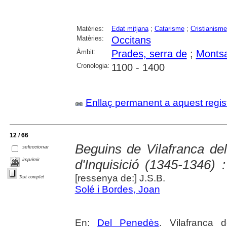
Matèries:
Edat mitjana
;
Catarisme
;
Cristianisme
Matèries:
Occitans
Àmbit:
Prades, serra de
;
Montsa
Cronologia:
1100 - 1400
Enllaç permanent a aquest regis
12 / 66
Beguins de Vilafranca de
seleccionar
imprimir
d'Inquisició (1345-1346)
[ressenya de:] J.S.B.
Text complet
Solé i Bordes, Joan
En:
Del Penedès
. Vilafranca