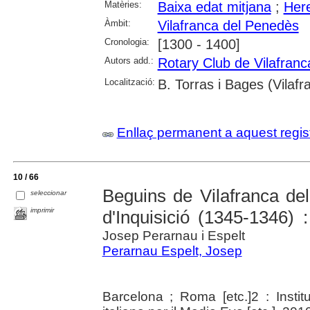
Matèries:
Baixa edat mitjana
;
Here
Àmbit:
Vilafranca del Penedès
Cronologia:
[1300 - 1400]
Autors add.:
Rotary Club de Vilafran
Localització:
B. Torras i Bages (Vilaf
Enllaç permanent a aquest regis
10 / 66
Beguins de Vilafranca de
seleccionar
imprimir
d'Inquisició (1345-1346)
Josep Perarnau i Espelt
Perarnau Espelt, Josep
Barcelona ; Roma [etc.]2 : Institu