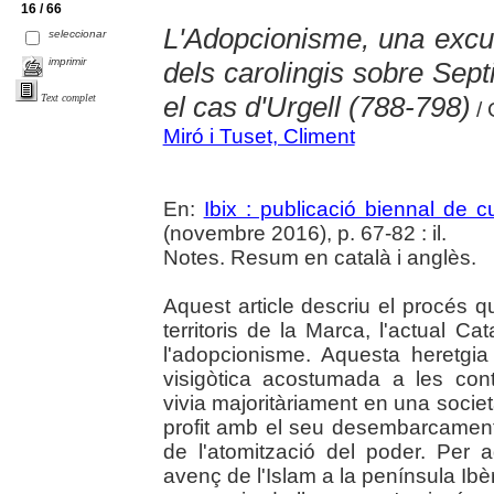
16 / 66
L'Adopcionisme, una excusa
seleccionar
imprimir
dels carolingis sobre Sept
el cas d'Urgell (788-798)
Text complet
/ 
Miró i Tuset, Climent
En:
Ibix : publicació biennal de cu
(novembre 2016), p. 67-82 : il.
Notes. Resum en català i anglès.
Aquest article descriu el procés 
territoris de la Marca, l'actual Cat
l'adopcionisme. Aquesta heretgi
visigòtica acostumada a les cont
vivia majoritàriament en una societ
profit amb el seu desembarcament a
de l'atomització del poder. Per 
avenç de l'Islam a la península Ibèri