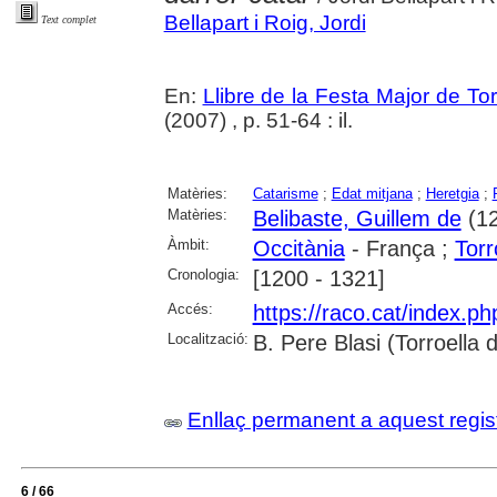
Bellapart i Roig, Jordi
Text complet
En:
Llibre de la Festa Major de To
(2007) , p. 51-64 : il.
Matèries:
Catarisme
;
Edat mitjana
;
Heretgia
;
Matèries:
Belibaste, Guillem de
(12
Àmbit:
Occitània
- França ;
Torr
Cronologia:
[1200 - 1321]
Accés:
https://raco.cat/index.p
Localització:
B. Pere Blasi (Torroella
Enllaç permanent a aquest regis
6 / 66