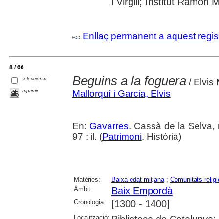
i Virgili; Institut Ramon
Enllaç permanent a aquest regis
8 / 66
Beguins a la foguera
seleccionar
/ Elvis 
imprimir
Mallorquí i Garcia, Elvis
En:
Gavarres
. Cassà de la Selva, 
97 : il. (
Patrimoni
. Història)
Matèries:
Baixa edat mitjana
;
Comunitats relig
Àmbit:
Baix Empordà
Cronologia:
[1300 - 1400]
Localització:
Biblioteca de Catalunya; 