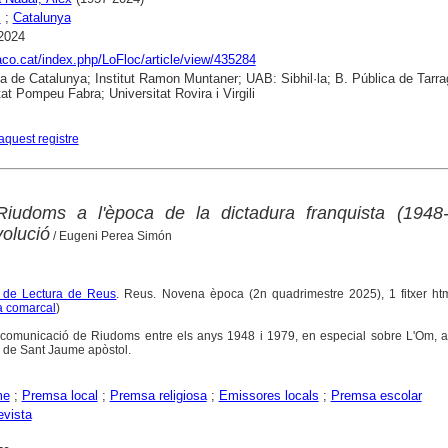
s
;
Catalunya
2024
raco.cat/index.php/LoFloc/article/view/435284
ca de Catalunya; Institut Ramon Muntaner; UAB: Sibhil·la; B. Pública de Tarr
tat Pompeu Fabra; Universitat Rovira i Virgili
aquest registre
udoms a l'època de la dictadura franquista (1948-
volució
/ Eugeni Perea Simón
e de Lectura de Reus
. Reus. Novena època (2n quadrimestre 2025), 1 fitxer html
a comarcal
)
e comunicació de Riudoms entre els anys 1948 i 1979, en especial sobre L'Om, a
ia de Sant Jaume apòstol.
me
;
Premsa local
;
Premsa religiosa
;
Emissores locals
;
Premsa escolar
evista