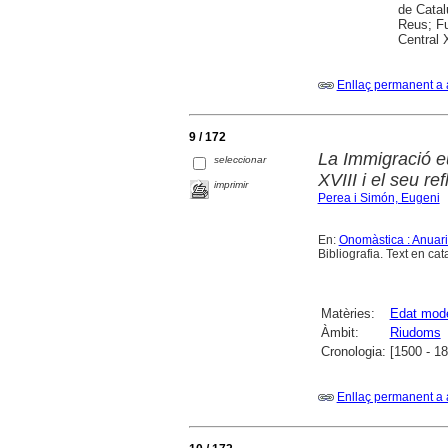
de Catal
Reus; Fu
Central 
Enllaç permanent a 
9 / 172
La Immigració e
seleccionar
XVIII i el seu re
imprimir
Perea i Simón, Eugeni
En:
Onomàstica : Anuari
Bibliografia. Text en cat
Matèries:
Edat mod
Àmbit:
Riudoms
Cronologia:
[1500 - 1
Enllaç permanent a 