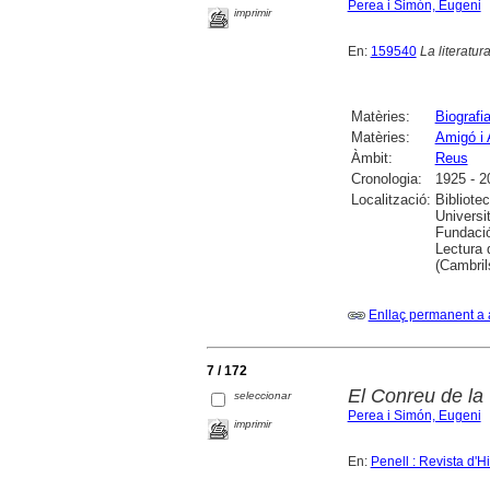
Perea i Simón, Eugeni
imprimir
En:
159540
La literatur
Matèries:
Biografi
Matèries:
Amigó i
Àmbit:
Reus
Cronologia:
1925 - 2
Localització:
Bibliote
Universit
Fundació
Lectura 
(Cambril
Enllaç permanent a 
7 / 172
El Conreu de la
seleccionar
Perea i Simón, Eugeni
imprimir
En:
Penell : Revista d'Hi