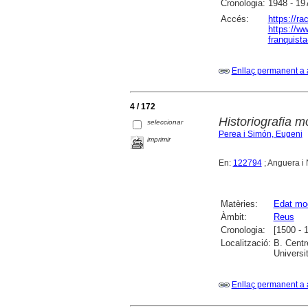
Cronologia:
1948 - 19
Accés:
https://r
https://ww
franquist
Enllaç permanent a 
4 / 172
Historiografia 
seleccionar
Perea i Simón, Eugeni
imprimir
En:
122794
; Anguera i 
Matèries:
Edat mo
Àmbit:
Reus
Cronologia:
[1500 - 
Localització:
B. Centr
Universi
Enllaç permanent a 