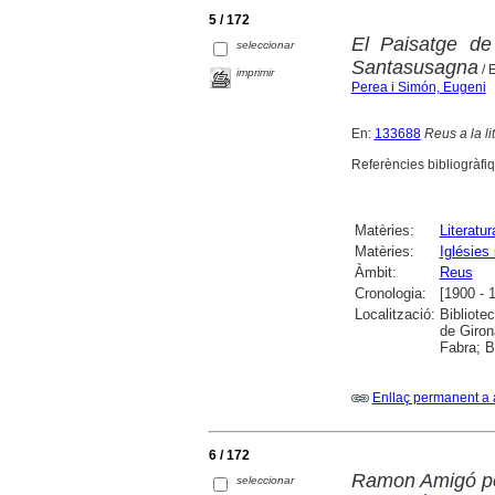
5 / 172
El Paisatge de
seleccionar
Santasusagna
/ 
imprimir
Perea i Simón, Eugeni
En:
133688
Reus a la li
Referències bibliogràfi
Matèries:
Literatur
Matèries:
Iglésies 
Àmbit:
Reus
Cronologia:
[1900 - 
Localització:
Bibliote
de Giron
Fabra; B
Enllaç permanent a 
6 / 172
Ramon Amigó per
seleccionar