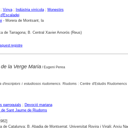
;
Vinya
;
Indústria vinícola
;
Monestirs
 d'Escaladei
ei
- Morera de Montsant, la
ca de Tarragona; B. Central Xavier Amorós (Reus)
aquest registre
a de la Verge Maria
/ Eugeni Perea
ia d'escriptors i estudiosos riudomencs
. Riudoms : Centre d'Estudis Riudomencs
s parroquials
;
Devoció mariana
a de Sant Jaume de Riudoms
s
1982]
ca de Catalunya; B. Abadia de Montserrat; Universitat Rovira i Virgili; Arxiu Na