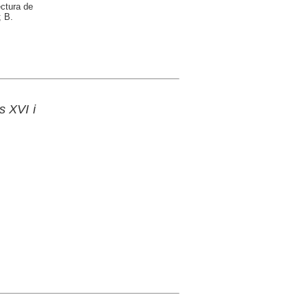
ectura de
; B.
s XVI i