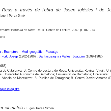
 Reus a través de l'obra de Josep Iglésies i de J
Eugeni Perea Simón
teratura: literatura de Reus
. Reus : Centre de Lectura, 2007. p. 187-214
ques.
a
;
Escriptors
;
Medi geogràfic
;
Paisatge
i Fort, Josep
(1902-1986) ;
Santasusagna i Vallès, Joaquim
(1899-1982)
1986]
ca de Catalunya; B. Centre de Lectura de Reus; Universitat Rovira i Virgili; Uni
a; Universitat Autònoma de Barcelona; Universitat de Barcelona; Universitat
. Abadia de Montserrat; B. Pública de Tarragona; B. Central Xavier Amorós (
aquest registre
 ell mateix
/ Eugeni Perea Simón