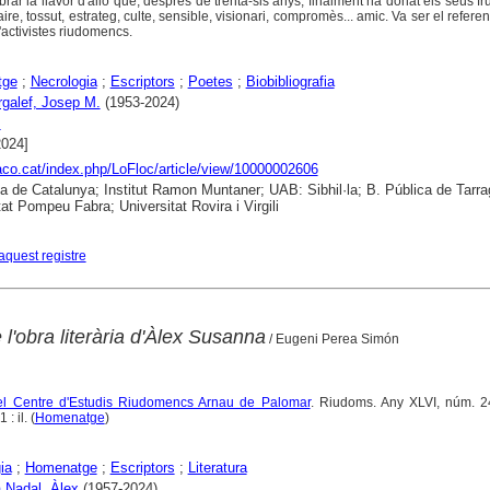
ar la llavor d'allò que, després de trenta-sis anys, finalment ha donat els seus frui
naire, tossut, estrateg, culte, sensible, visionari, compromès... amic. Va ser el referent
'activistes riudomencs.
tge
;
Necrologia
;
Escriptors
;
Poetes
;
Biobibliografia
rgalef, Josep M.
(1953-2024)
s
2024]
raco.cat/index.php/LoFloc/article/view/10000002606
ca de Catalunya; Institut Ramon Muntaner; UAB: Sibhil·la; B. Pública de Tarr
tat Pompeu Fabra; Universitat Rovira i Virgili
aquest registre
e l'obra literària d'Àlex Susanna
/ Eugeni Perea Simón
del Centre d'Estudis Riudomencs Arnau de Palomar
. Riudoms. Any XLVI, núm. 24
: il. (
Homenatge
)
ia
;
Homenatge
;
Escriptors
;
Literatura
 Nadal, Àlex
(1957-2024)