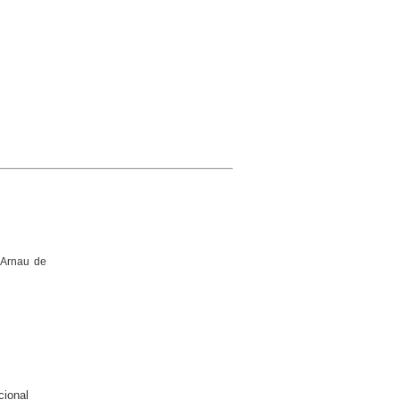
 Arnau de
cional