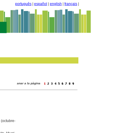
português
|
español
|
english
|
français
|
anar a la pàgina
(octubre-