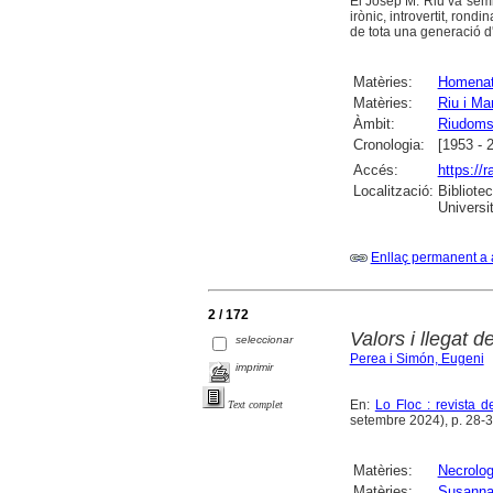
El Josep M. Riu va sembr
irònic, introvertit, rondi
de tota una generació d
Matèries:
Homena
Matèries:
Riu i Ma
Àmbit:
Riudom
Cronologia:
[1953 - 
Accés:
https://
Localització:
Bibliote
Universi
Enllaç permanent a 
2 / 172
Valors i llegat d
seleccionar
Perea i Simón, Eugeni
imprimir
En:
Lo Floc : revista 
Text complet
setembre 2024), p. 28-31 
Matèries:
Necrolog
Matèries:
Susanna