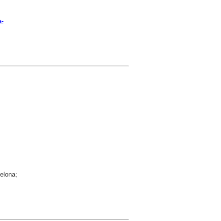
a-
elona;