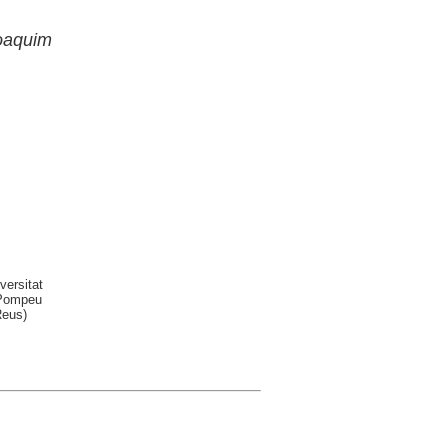
oaquim
versitat
 Pompeu
Reus)