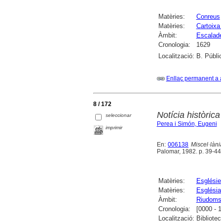
Matèries:
Conreus
Matèries:
Cartoixa
Àmbit:
Escalad
Cronologia:
1629
Localització:
B. Públi
Enllaç permanent a 
8 / 172
Notícia històric
seleccionar
Perea i Simón, Eugeni
imprimir
En:
006138
Miscel·làn
Palomar, 1982. p. 39-44
Matèries:
Esglésie
Matèries:
Esglési
Àmbit:
Riudom
Cronologia:
[0000 - 
Localització:
Bibliote