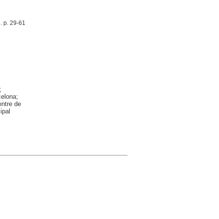
. p. 29-61
;
celona;
ntre de
ipal