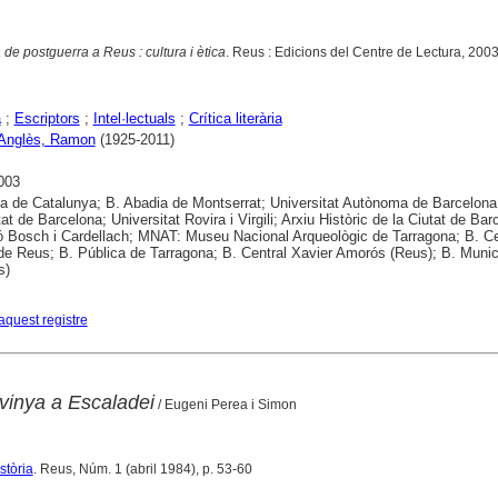
a de postguerra a Reus : cultura i ètica
. Reus : Edicions del Centre de Lectura, 2003
a
;
Escriptors
;
Intel·lectuals
;
Crítica literària
 Anglès, Ramon
(1925-2011)
003
ca de Catalunya; B. Abadia de Montserrat; Universitat Autònoma de Barcelona
at de Barcelona; Universitat Rovira i Virgili; Arxiu Històric de la Ciutat de Bar
 Bosch i Cardellach; MNAT: Museu Nacional Arqueològic de Tarragona; B. Ce
de Reus; B. Pública de Tarragona; B. Central Xavier Amorós (Reus); B. Munic
s)
aquest registre
 vinya a Escaladei
/ Eugeni Perea i Simon
stòria
. Reus, Núm. 1 (abril 1984), p. 53-60