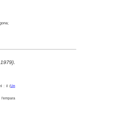
agona;
1979).
 : il (
Un
 l'empara