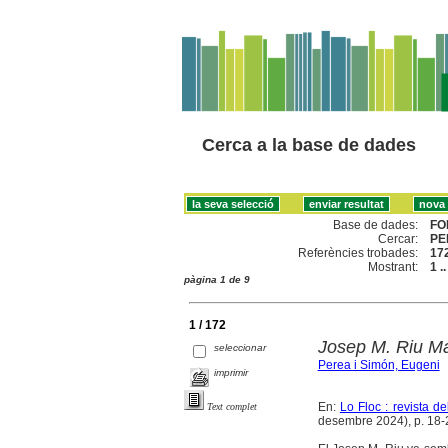
Cerca a la base de dades
Base de dades:
FO
Cercar:
PE
Referències trobades:
17
Mostrant:
1 .
pàgina 1 de 9
1 / 172
Josep M. Riu Marg
seleccionar
Perea i Simón, Eugeni
imprimir
En:
Lo Floc : revista 
Text complet
desembre 2024), p. 18-21 