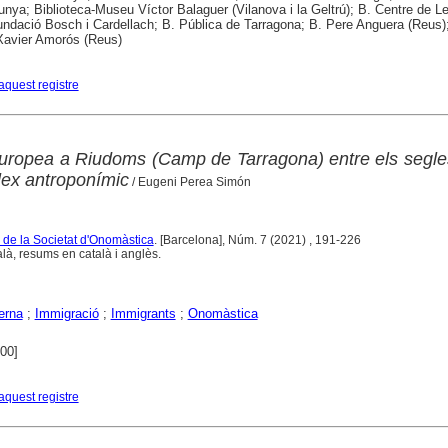
unya; Biblioteca-Museu Víctor Balaguer (Vilanova i la Geltrú); B. Centre de L
ndació Bosch i Cardellach; B. Pública de Tarragona; B. Pere Anguera (Reus)
Xavier Amorós (Reus)
aquest registre
uropea a Riudoms (Camp de Tarragona) entre els segle
flex antroponímic
/ Eugeni Perea Simón
 de la Societat d'Onomàstica
. [Barcelona], Núm. 7 (2021) , 191-226
alà, resums en català i anglès.
erna
;
Immigració
;
Immigrants
;
Onomàstica
800]
aquest registre