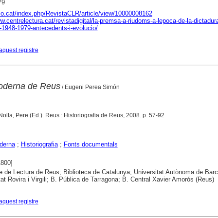
79
aco.cat/index.php/RevistaCLR/article/view/10000008162
w.centrelectura.cat/revistadigital/la-premsa-a-riudoms-a-lepoca-de-la-dictadur
a-1948-1979-antecedents-i-evolucio/
aquest registre
moderna de Reus
/ Eugeni Perea Simón
Nolla, Pere (Ed.). Reus : Historiografia de Reus, 2008. p. 57-92
derna
;
Historiografia
;
Fonts documentals
1800]
e de Lectura de Reus; Biblioteca de Catalunya; Universitat Autònoma de Barc
tat Rovira i Virgili; B. Pública de Tarragona; B. Central Xavier Amorós (Reus)
aquest registre