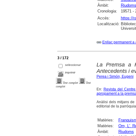
Àmbit:
Riudom
Cronologia:
19571 - 
Accés:
https://
Localització:
Bibliote
Universi
Enllaç permanent a 
3 / 172
La Premsa a Ri
seleccionar
Antecedents i e
imprimir
Perea i Simón, Eugeni
Text complet
Text
complet
En:
Revista del Centr
apropament a la prems
Anàlisi dels mitjans d
editorial de la parròqu
Matèries:
Franquis
Matèries:
Om, L'. R
Àmbit:
Riudoms