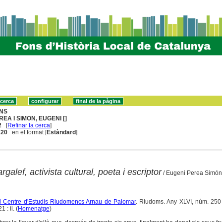
NS
REA I SIMON, EUGENI []
2
[
Refinar la cerca
]
. 20
en el format [
Estàndard
]
alef, activista cultural, poeta i escriptor
/ Eugeni Perea Simón
del Centre d'Estudis Riudomencs Arnau de Palomar
. Riudoms. Any XLVI, núm. 250 
: il. (
Homenatge
)