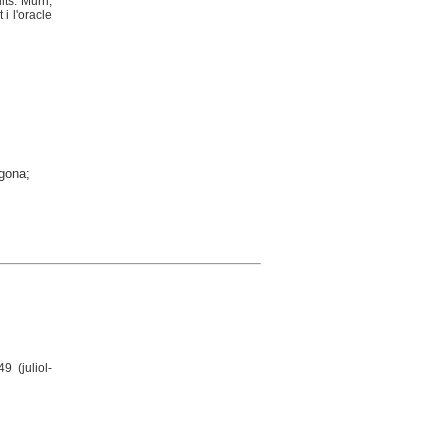
ts. Murri,
 i l'oracle
agona;
9 (juliol-