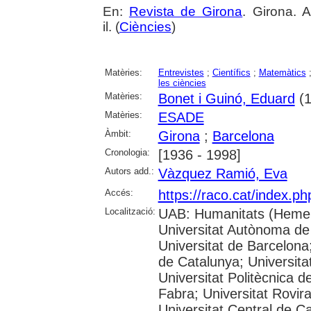
En:
Revista de Girona
. Girona. 
il. (
Ciències
)
Matèries:
Entrevistes
;
Científics
;
Matemàtics
les ciències
Matèries:
Bonet i Guinó, Eduard
(1
Matèries:
ESADE
Àmbit:
Girona
;
Barcelona
Cronologia:
[1936 - 1998]
Autors add.:
Vàzquez Ramió, Eva
Accés:
https://raco.cat/index.p
Localització:
UAB: Humanitats (Hemer
Universitat Autònoma de
Universitat de Barcelona;
de Catalunya; Universitat
Universitat Politècnica 
Fabra; Universitat Rovira 
Universitat Central de C