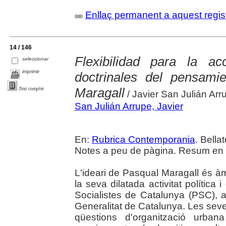
Enllaç permanent a aquest regis
14 / 146
Flexibilidad para la ac
seleccionar
imprimir
doctrinales del pensam
Maragall
Text complet
/ Javier San Julián Arr
San Julián Arrupe, Javier
En:
Rubrica Contemporania
. Bella
Notes a peu de pàgina. Resum en 
L'ideari de Pasqual Maragall és à
la seva dilatada activitat política 
Socialistes de Catalunya (PSC), a
Generalitat de Catalunya. Les seves
qüestions d'organització urba