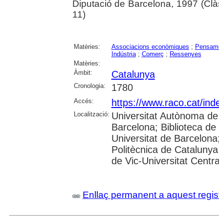
Diputació de Barcelona, 1997 (Cl
11)
Matèries:
Associacions econòmiques
;
Pensame
Indústria
;
Comerç
;
Ressenyes
Matèries:
Àmbit:
Catalunya
Cronologia:
1780
Accés:
https://www.raco.cat/inde
Localització:
Universitat Autònoma de 
Barcelona; Biblioteca de 
Universitat de Barcelona;
Politècnica de Catalunya
de Vic-Universitat Centra
Enllaç permanent a aquest regis