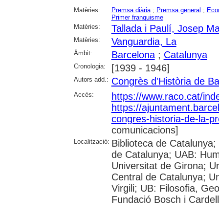
Matèries:
Premsa diària
;
Premsa general
;
Eco
Primer franquisme
Matèries:
Tallada i Paulí, Josep Ma
Matèries:
Vanguardia, La
Àmbit:
Barcelona
;
Catalunya
Cronologia:
[1939 - 1946]
Autors add.:
Congrès d'Història de B
Accés:
https://www.raco.cat/in
https://ajuntament.barcel
congres-historia-de-la-p
comunicacions]
Localització:
Biblioteca de Catalunya; 
de Catalunya; UAB: Huma
Universitat de Girona; Un
Central de Catalunya; Un
Virgili; UB: Filosofia, Ge
Fundació Bosch i Cardel