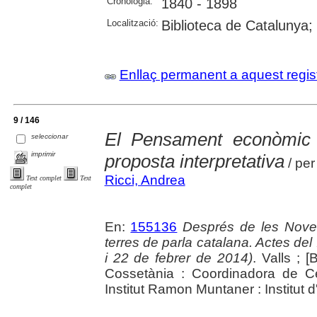
Cronologia:
1840 - 1898
Localització:
Biblioteca de Catalunya;
Enllaç permanent a aquest regis
9 / 146
El Pensament econòmic 
seleccionar
imprimir
proposta interpretativa
/ per
Ricci, Andrea
Text complet
Text
complet
En:
155136
Després de les Noves 
terres de parla catalana. Actes d
i 22 de febrer de 2014)
. Valls ; [
Cossetània : Coordinadora de Ce
Institut Ramon Muntaner : Institut 