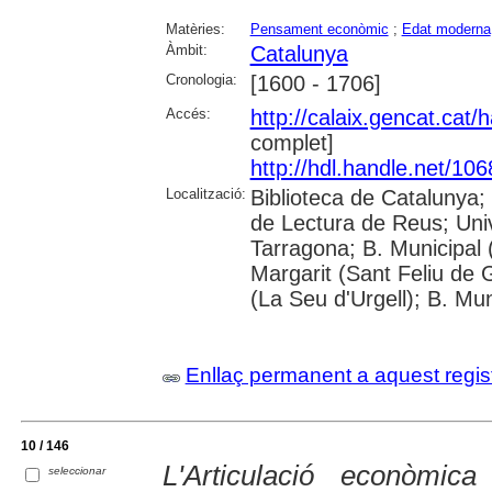
Matèries:
Pensament econòmic
;
Edat moderna
Àmbit:
Catalunya
Cronologia:
[1600 - 1706]
Accés:
http://calaix.gencat.cat
complet]
http://hdl.handle.net/10
Localització:
Biblioteca de Catalunya;
de Lectura de Reus; Unive
Tarragona; B. Municipal 
Margarit (Sant Feliu de 
(La Seu d'Urgell); B. Mun
Enllaç permanent a aquest regis
10 / 146
L'Articulació econòmica
seleccionar