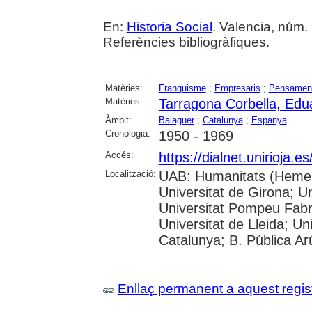
En:
Historia Social
. Valencia, núm. 
Referències bibliogràfiques.
Matèries:
Franquisme
;
Empresaris
;
Pensamen
Matèries:
Tarragona Corbella, Edu
Àmbit:
Balaguer
;
Catalunya
;
Espanya
Cronologia:
1950 - 1969
Accés:
https://dialnet.unirioja.
Localització:
UAB: Humanitats (Hemero
Universitat de Girona; Un
Universitat Pompeu Fabra;
Universitat de Lleida; Un
Catalunya; B. Pública Ar
Enllaç permanent a aquest regis