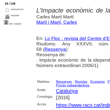
18 / 146
L'Impacte econòmic de l
seleccionar
imprimir
Carles Martí Martí
Martí i Martí, Carles
Text complet
En:
Lo Floc : revista del Centre 
Riudoms. Any XXXVII, núm. 
58 (
Ressenya
)
Ressenya de:
. Impàcte econòmic de la idepend
Número extraordinari 2006/1)
Matèries:
Ressenyes
;
Revistes
;
Economia
;
P
Procés independentista
Àmbit:
Catalunya
Cronologia:
[2016]
Accés:
https://www.raco.cat/ind