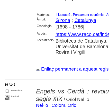
Matèries:
Il·lustració
;
Pensament econòmic
;
A
Àmbit:
Girona
;
Catalunya
Cronologia:
[1698 - 1786]
Accés:
https://www.raco.cat/ind
Localització:
Biblioteca de Catalunya;
Universitat de Barcelona;
Rovira i Virgili
Enllaç permanent a aquest regis
16 / 146
Engels vs Cerdà : revoluc
seleccionar
imprimir
segle XIX
/ Oriol Nel·lo
Nel·lo i Colom, Oriol