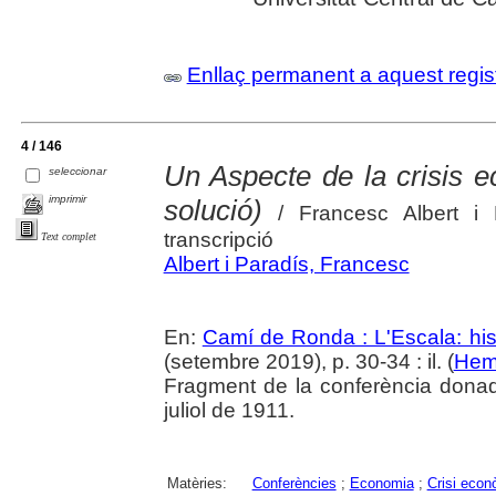
Enllaç permanent a aquest regis
4 / 146
Un Aspecte de la crisis e
seleccionar
imprimir
solució)
/ Francesc Albert i P
transcripció
Text complet
Albert i Paradís, Francesc
En:
Camí de Ronda : L'Escala: hist
(setembre 2019), p. 30-34 : il. (
Heme
Fragment de la conferència donad
juliol de 1911.
Matèries:
Conferències
;
Economia
;
Crisi econ