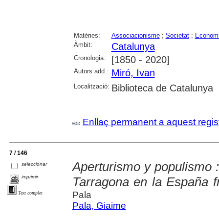
Matèries:
Associacionisme
;
Societat
;
Econom
Àmbit:
Catalunya
Cronologia:
[1850 - 2020]
Autors add.:
Miró, Ivan
Localització:
Biblioteca de Catalunya
Enllaç permanent a aquest regis
7 / 146
Aperturismo y populismo : 
seleccionar
imprimir
Tarragona en la España f
Pala
Text complet
Pala, Giaime