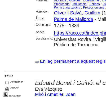
Matèries:
Biografia
;
Alcaldes
;
Liberalisme
;
Tri
Empresaris
;
Industrials
;
Polítics
;
Ju
Política aranzelària
;
Proteccionisme
Matèries:
Oliver i Salvà, Guillem
(1
Àmbit:
Palma de Mallorca
- Mal
Cronologia:
1775 - 1839
Accés:
https://raco.cat/index.ph
Localització:
Universitat Rovira i Virg
Pública de Tarragona
Enllaç permanent a aquest regis
3 / 146
Eduard Bonet i Guinó: el ci
seleccionar
imprimir
Eva Vàzquez
Miró i Ametller, Joan
Text complet