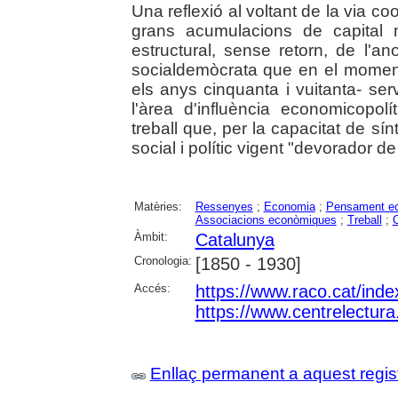
Una reflexió al voltant de la via co
grans acumulacions de capital 
estructural, sense retorn, de l'an
socialdemòcrata que en el momen
els anys cinquanta i vuitanta- ser
l'àrea d'influència economicopolí
treball que, per la capacitat de sí
social i polític vigent "devorador d
Matèries:
Ressenyes
;
Economia
;
Pensament e
Associacions econòmiques
;
Treball
;
C
Àmbit:
Catalunya
Cronologia:
[1850 - 1930]
Accés:
https://www.raco.cat/ind
https://www.centrelectura
Enllaç permanent a aquest regis