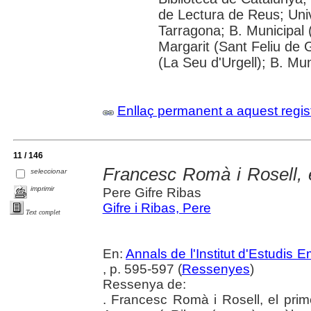
de Lectura de Reus; Unive
Tarragona; B. Municipal 
Margarit (Sant Feliu de 
(La Seu d'Urgell); B. Mun
Enllaç permanent a aquest regis
11 / 146
Francesc Romà i Rosell, e
seleccionar
imprimir
Pere Gifre Ribas
Gifre i Ribas, Pere
Text complet
En:
Annals de l'Institut d'Estudis
, p. 595-597 (
Ressenyes
)
Ressenya de:
. Francesc Romà i Rosell, el prim