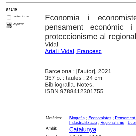
8 / 146
Economia i economist
seleccionar
imprimir
pensament econòmic i 
proteccionisme al region
Vidal
Artal i Vidal, Francesc
Barcelona : [l'autor], 2021
357 p. : taules ; 24 cm
Bibliografia. Notes.
ISBN 9788412301755
Matèries:
Biografia
;
Economistes
;
Pensament
Industrialització
;
Regionalisme
;
Eco
Àmbit:
Catalunya