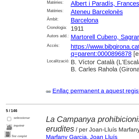
Matèries:
Albert i Paradís, France
Matèries:
Ateneu Barcelonès
Àmbit:
Barcelona
Cronologia:
1911
Autors add.:
Martorell Cubero, Sagrar
Accés:
https://www.bibgirona.ca
q=parent:0000896878
[e
Localització:
B. Víctor Català (L'Esca
B. Carles Rahola (Giron
Enllaç permanent a aquest regis
5 / 146
La Campanya prohibicionis
seleccionar
imprimir
erudites
/ per Joan-Lluís Marfan
Marfany Garcia, Joan Lluís
Text complet