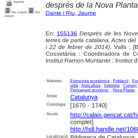
imprimir
després de la Nova Planta
Dante i Riu, Jaume
Text complet
Text
complet
En:
155136
Després de les Noves 
terres de parla catalana. Actes d
i 22 de febrer de 2014)
. Valls ; [
Cossetània : Coordinadora de Ce
Institut Ramon Muntaner : Institut 
Matèries:
Estructura econòmica
;
Població
;
Evo
urbà
;
Agricultura
;
Indústria
;
Comerç
Pensament econòmic
;
Nova Planta
Àmbit:
Catalunya
Cronologia:
[1670 - 1740]
Accés:
http://calaix.gencat.cat
complet]
http://hdl.handle.net/10
Localització:
Biblioteca de Catalunya;