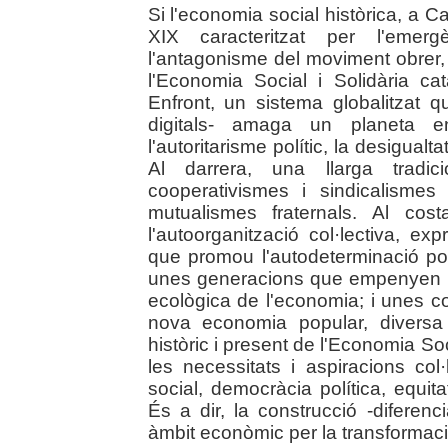
Si l'economia social històrica, a C
XIX caracteritzat per l'emergè
l'antagonisme del moviment obrer,
l'Economia Social i Solidària c
Enfront, un sistema globalitzat q
digitals- amaga un planeta en
l'autoritarisme polític, la desigual
Al darrera, una llarga tradici
cooperativismes i sindicalismes
mutualismes fraternals. Al cos
l'autoorganització col·lectiva, exp
que promou l'autodeterminació pol
unes generacions que empenyen la 
ecològica de l'economia; i unes 
nova economia popular, diversa i 
històric i present de l'Economia Soc
les necessitats i aspiracions col·
social, democràcia política, equita
És a dir, la construcció -diferenc
àmbit econòmic per la transformació 