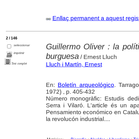
Enllaç permanent a aquest regis
2 / 146
Guillermo Oliver : la pol
seleccionar
imprimir
burguesa
/ Ernest Lluch
Lluch i Martín, Ernest
Text complet
En:
Boletín arqueológico
. Tarrag
1972) , p. 405-432
Número monogràfic: Estudis ded
Serra i Vilaró. L'article és un apa
Pensamiento económico en Catalu
la revolucón industrial....