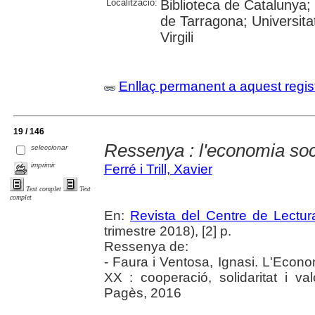
Localització:
Biblioteca de Catalunya;
de Tarragona; Universita
Virgili
Enllaç permanent a aquest regis
19 / 146
Ressenya : l'economia soc
seleccionar
imprimir
Ferré i Trill, Xavier
Text complet
Text
complet
En:
Revista del Centre de Lectu
trimestre 2018), [2] p.
Ressenya de:
- Faura i Ventosa, Ignasi. L'Econom
XX : cooperació, solidaritat i va
Pagès, 2016