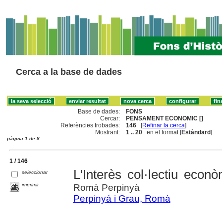
Cerca a la base de dades
Base de dades:
FONS
Cercar:
PENSAMENT ECONOMIC []
Referències trobades:
146
[
Refinar la cerca
]
Mostrant:
1 .. 20
en el format [
Estàndard
]
pàgina 1 de 8
1 / 146
L'Interès col·lectiu econ
seleccionar
imprimir
Romà Perpinyà
Perpinyá i Grau, Romà