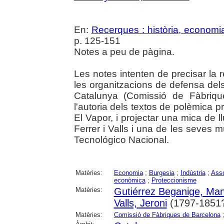
En:
Recerques : història, economia
p. 125-151
Notes a peu de pàgina.
Les notes intenten de precisar la
les organitzacions de defensa dels
Catalunya (Comissió de Fàbriqu
l'autoria dels textos de polèmica 
El Vapor, i projectar una mica de 
Ferrer i Valls i una de les seves mú
Tecnológico Nacional.
Matèries:
Economia
;
Burgesia
;
Indústria
;
Ass
econòmica
;
Proteccionisme
Matèries:
Gutiérrez Beganige, Man
Valls, Jeroni
(1797-1851
Matèries:
Comissió de Fàbriques de Barcelona