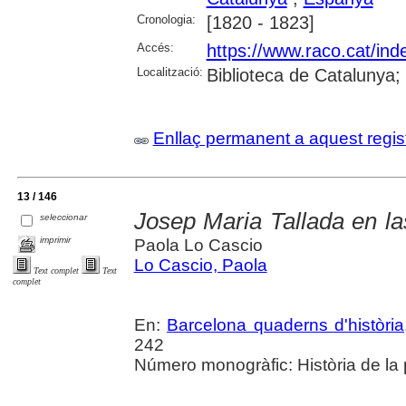
Cronologia:
[1820 - 1823]
Accés:
https://www.raco.cat/ind
Localització:
Biblioteca de Catalunya
Enllaç permanent a aquest regis
13 / 146
Josep Maria Tallada en l
seleccionar
imprimir
Paola Lo Cascio
Lo Cascio, Paola
Text complet
Text
complet
En:
Barcelona quaderns d'història
242
Número monogràfic: Història de la 