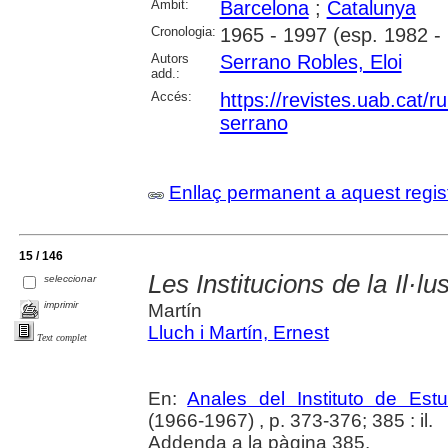
Àmbit:
Barcelona
;
Catalunya
Cronologia:
1965 - 1997 (esp. 1982 -
Autors
Serrano Robles, Eloi
add.:
Accés:
https://revistes.uab.cat/r
serrano
Enllaç permanent a aquest regis
15 / 146
Les Institucions de la Il·lu
seleccionar
imprimir
Martín
Lluch i Martín, Ernest
Text complet
En:
Anales del Instituto de Es
(1966-1967) , p. 373-376; 385 : il.
Addenda a la pàgina 385.