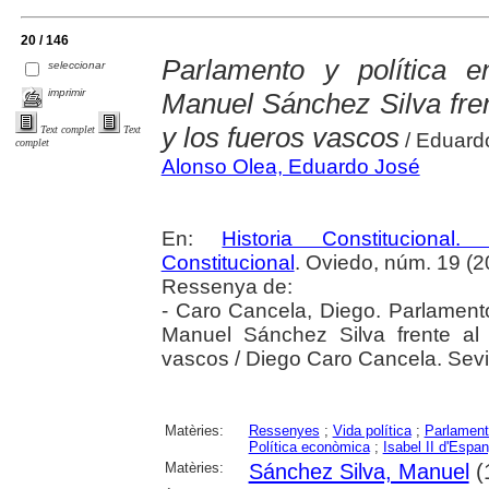
20 / 146
Parlamento y política e
seleccionar
imprimir
Manuel Sánchez Silva fren
y los fueros vascos
Text complet
Text
/ Eduard
complet
Alonso Olea, Eduardo José
En:
Historia Constitucional
Constitucional
. Oviedo, núm. 19 (2
Ressenya de:
- Caro Cancela, Diego. Parlamento 
Manuel Sánchez Silva frente al 
vascos / Diego Caro Cancela. Sevil
Matèries:
Ressenyes
;
Vida política
;
Parlament
Política econòmica
;
Isabel II d'Espa
Matèries:
Sánchez Silva, Manuel
(