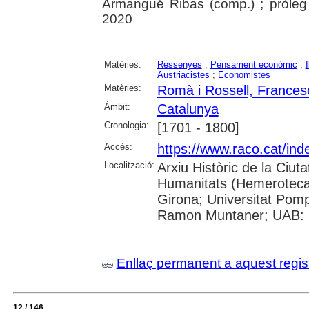
Armangué Ribas (comp.) ; pròleg 
2020
Matèries:
Ressenyes
;
Pensament econòmic
;
I
Austriacistes
;
Economistes
Matèries:
Romà i Rossell, Frances
Àmbit:
Catalunya
Cronologia:
[1701 - 1800]
Accés:
https://www.raco.cat/in
Localització:
Arxiu Històric de la Ciut
Humanitats (Hemeroteca);
Girona; Universitat Pompeu
Ramon Muntaner; UAB: S
Enllaç permanent a aquest regis
12 / 146