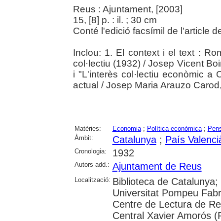
Reus : Ajuntament, [2003]
15, [8] p. : il. ; 30 cm
Conté l'edició facsímil de l'article
Inclou: 1. El context i el text : 
col·lectiu (1932) / Josep Vicent B
i "L'interès col·lectiu econòmic a
actual / Josep Maria Arauzo Carod,
Matèries:
Economia
;
Política econòmica
;
Pen
Àmbit:
Catalunya
;
País Valenci
Cronologia:
1932
Autors add.:
Ajuntament de Reus
Localització:
Biblioteca de Catalunya;
Universitat Pompeu Fabra;
Centre de Lectura de Re
Central Xavier Amorós (