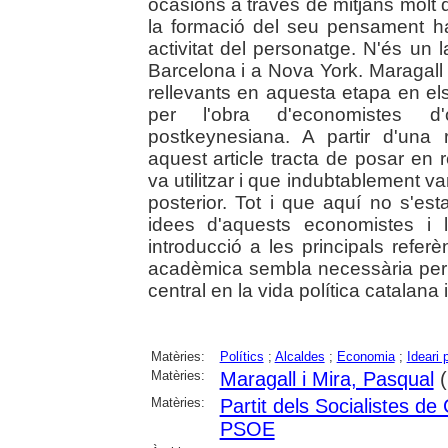
ocasions a través de mitjans molt 
la formació del seu pensament h
activitat del personatge. N'és un
Barcelona i a Nova York. Maragall
rellevants en aquesta etapa en el
per l'obra d'economistes d'o
postkeynesiana. A partir d'una 
aquest article tracta de posar en r
va utilitzar i que indubtablement 
posterior. Tot i que aquí no s'est
idees d'aquests economistes i l'
introducció a les principals ref
acadèmica sembla necessària per
central en la vida política catalana
Matèries:
Polítics
;
Alcaldes
;
Economia
;
Ideari p
Matèries:
Maragall i Mira, Pasqual
(
Matèries:
Partit dels Socialistes 
PSOE