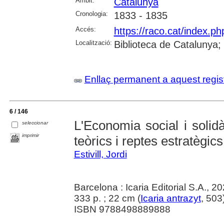
Àmbit:
Catalunya
Cronologia:
1833 - 1835
Accés:
https://raco.cat/index.p
Localització:
Biblioteca de Catalunya
Enllaç permanent a aquest regis
6 / 146
L'Economia social i solid
seleccionar
imprimir
teòrics i reptes estratègics
Estivill, Jordi
Barcelona : Icaria Editorial S.A., 2
333 p. ; 22 cm (
Icaria antrazyt
, 503
ISBN 9788498889888