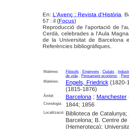
En:
L'Avenç : Revista d'Història
. B
57 : il (
Focus
)
Reproducció de l'aportació de l'
Cerdà, celebrades a l'Aula Magna 
de la Universitat de Barcelona
Referències bibliogràfiques.
Matèries:
Filòsofs
;
Enginyers
;
Ciutats
;
Industr
de vida
;
Pensament econòmic
;
Pens
Matèries:
Engels, Friedrick
(1820-1
(1815-1876)
Àmbit:
Barcelona
;
Manchester
Cronologia:
1844; 1856
Localització:
Biblioteca de Catalunya; 
Barcelona; B. Centre de
(Hemeroteca); Universita