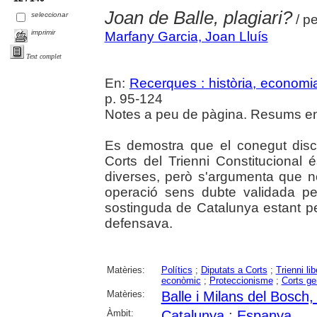
Joan de Balle, plagiari?
seleccionar
/ p
imprimir
Marfany Garcia, Joan Lluís
Text complet
En:
Recerques : història, economia
p. 95-124
Notes a peu de pàgina. Resums en 
Es demostra que el conegut disc
Corts del Trienni Constitucional é
diverses, però s'argumenta que no
operació sens dubte validada per
sostinguda de Catalunya estant pe
defensava.
Matèries:
Polítics
;
Diputats a Corts
;
Trienni lib
econòmic
;
Proteccionisme
;
Corts ge
Matèries:
Balle i Milans del Bosch,
Àmbit:
Catalunya
;
Espanya