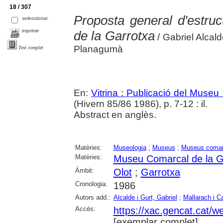
18 / 307
Proposta general d'estru
seleccionar
imprimir
de la Garrotxa
/ Gabriel Alcal
Planagumà
Text complet
En:
Vitrina : Publicació del Museu
(Hivern 85/86 1986), p. 7-12 : il.
Abstract en anglès.
Matèries:
Museologia
;
Museus
;
Museus comar
Matèries:
Museu Comarcal de la G
Àmbit:
Olot
;
Garrotxa
Cronologia:
1986
Autors add.:
Alcalde i Gurt, Gabriel
;
Mallarach i C
Accés:
https://xac.gencat.cat/w
[exemplar complet]