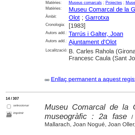
Matèries:
Museus comarcals
;
Projectes
;
Muse
Matèries:
Museu Comarcal de la G
Àmbit:
Olot
;
Garrotxa
Cronologia:
[1983]
Autors add.:
Tarrús i Galter, Joan
Autors add.:
Ajuntament d'Olot
Localització:
B. Carles Rahola (Girona
Francesc Caula (Sant Jo
Enllaç permanent a aquest regis
14 / 307
Museu Comarcal de la Ga
seleccionar
imprimir
museogràfic : 2a fase
/ 
Mallarach, Joan Nogué, Joan Olle