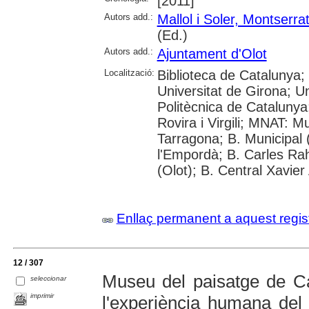
[2011]
Autors add.:
Mallol i Soler, Montserra
(Ed.)
Autors add.:
Ajuntament d'Olot
Localització:
Biblioteca de Catalunya;
Universitat de Girona; Un
Politècnica de Catalunya;
Rovira i Virgili; MNAT: 
Tarragona; B. Municipal
l'Empordà; B. Carles Ra
(Olot); B. Central Xavie
Enllaç permanent a aquest regis
12 / 307
Museu del paisatge de Ca
seleccionar
imprimir
l'experiència humana del