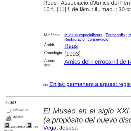
Reus : Associació d'Amics del Ferr
10 f., [11] f. de làm. : il., map. ; 30 
Matèries:
Museus especialitzats
;
Ferrocarrils
;
M
Restauració i conservació
Àmbit:
Reus
Cronologia:
[1993]
Autors
Amics del Ferrocarril de 
add.:
Enllaç permanent a aquest regis
9 / 307
El Museo en el siglo XXI 
seleccionar
imprimir
(a propósito del nuevo d
Vega, Jesusa
Text complet
Text
complet