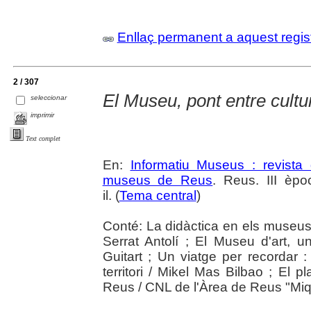
Enllaç permanent a aquest regis
2 / 307
El Museu, pont entre cultu
seleccionar
imprimir
Text complet
En:
Informatiu Museus : revista 
museus de Reus
. Reus. III èpo
il. (
Tema central
)
Conté: La didàctica en els museus 
Serrat Antolí ; El Museu d'art, 
Guitart ; Un viatge per recordar
territori / Mikel Mas Bilbao ; El p
Reus / CNL de l'Àrea de Reus "Miq