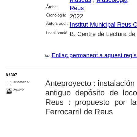
Àmbit:
Reus
Cronologia:
2022
Autors add.:
Institut Municipal Reus C
Localització:
B. Centre de Lectura de
Enllaç permanent a aquest regis
8 / 307
Anteproyecto : instalación
seleccionar
imprimir
antiguo depósito de loc
Reus : propuesto por l
Ferrocarril de Reus