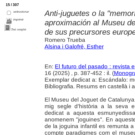
15 / 307
Anti-juguetes o la "memoria
seleccionar
imprimir
aproximación al Museu del
de sus precursores europ
Text complet
Romero Trueba
Alsina i Galofré, Esther
En:
El futuro del pasado : revista e
16 (2025) , p. 387-452 : il. (
Monográ
Exemplar dedicat a: Escándalo: muj
Bibliografia. Resums en castellà i 
El Museu del Joguet de Catalunya,
mig segle d'història a la seva
dedicat a aquesta esmunyedissa 
anomenem "joguines". En aquest
de la joguina infantil es remunta a
compte paradigmes com el museu 