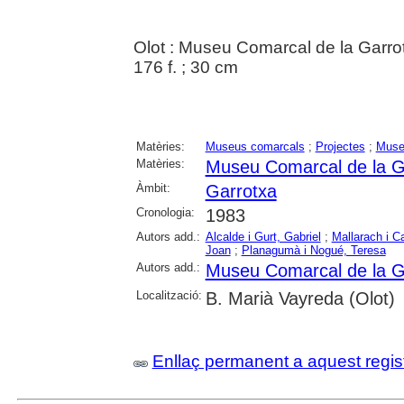
Olot : Museu Comarcal de la Garro
176 f. ; 30 cm
Matèries:
Museus comarcals
;
Projectes
;
Muse
Matèries:
Museu Comarcal de la G
Àmbit:
Garrotxa
Cronologia:
1983
Autors add.:
Alcalde i Gurt, Gabriel
;
Mallarach i C
Joan
;
Planagumà i Nogué, Teresa
Autors add.:
Museu Comarcal de la G
Localització:
B. Marià Vayreda (Olot)
Enllaç permanent a aquest regis