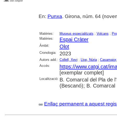
Text complet
En:
Punxa
. Girona, núm. 64 (novemb
Matèries:
Museus especialitzats
;
Volcans
;
Pro
Matèries:
Espai Cràter
Àmbit:
Olot
Cronologia:
2023
Autors add.:
Collell, Xevi
;
Llop, Núria
;
Casamajor,
Accés:
https://www.catgi.cat/i
[exemplar complet]
Localització:
B. Comarcal del Pla de l
(Bescanó); B. Comarcal 
Enllaç permanent a aquest regis