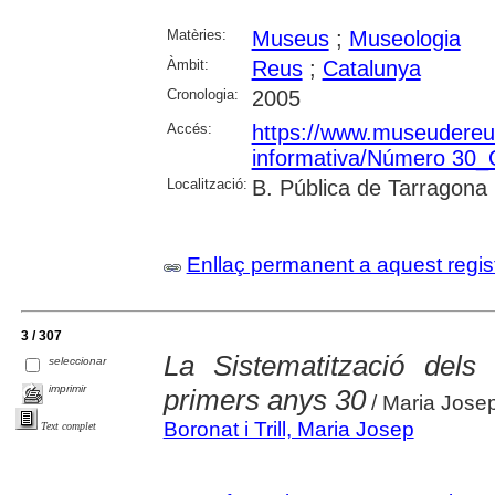
Matèries:
Museus
;
Museologia
Àmbit:
Reus
;
Catalunya
Cronologia:
2005
Accés:
https://www.museudereus.c
informativa/Número 30
Localització:
B. Pública de Tarragona
Enllaç permanent a aquest regis
3 / 307
La Sistematització del
seleccionar
imprimir
primers anys 30
/ Maria Josep
Boronat i Trill, Maria Josep
Text complet