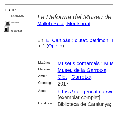
10 / 307
La Reforma del Museu de 
seleccionar
imprimir
Mallol i Soler, Montserrat
Text complet
En:
El Cartipàs : ciutat, patrimoni
p. 1 (
Opinió
)
Matèries:
Museus comarcals
;
Mus
Matèries:
Museu de la Garrotxa
Àmbit:
Olot
;
Garrotxa
Cronologia:
2017
Accés:
https://xac.gencat.cat/
[exemplar complet]
Localització:
Biblioteca de Catalunya;