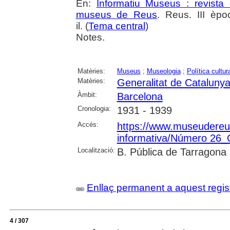
En:
Informatiu Museus : revista 
museus de Reus
. Reus. III èpo
il. (
Tema central
)
Notes.
Matèries:
Museus
;
Museologia
;
Política cultur
Matèries:
Generalitat de Cataluny
Àmbit:
Barcelona
Cronologia:
1931 - 1939
Accés:
https://www.museudereus.c
informativa/Número 26
Localització:
B. Pública de Tarragona
Enllaç permanent a aquest regis
4 / 307