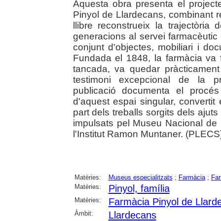
Aquesta obra presenta el project
Pinyol de Llardecans, combinant rec
llibre reconstrueix la trajectòria
generacions al servei farmacèutic e
conjunt d'objectes, mobiliari i do
Fundada el 1848, la farmàcia va
tancada, va quedar pràcticament 
testimoni excepcional de la pr
publicació documenta el procés
d'aquest espai singular, convertit
part dels treballs sorgits dels aju
impulsats pel Museu Nacional de l
l'Institut Ramon Muntaner. (PLECS)
Matèries:
Museus especialitzats
;
Farmàcia
;
Far
Matèries:
Pinyol, família
Matèries:
Farmàcia Pinyol de Llard
Àmbit:
Llardecans