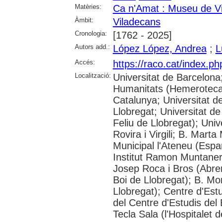
Matèries:
Ca n'Amat : Museu de V
Àmbit:
Viladecans
Cronologia:
[1762 - 2025]
Autors add.:
López López, Andrea
;
L
Accés:
https://raco.cat/index.p
Localització:
Universitat de Barcelon
Humanitats (Hemeroteca);
Catalunya; Universitat d
Llobregat; Universitat de
Feliu de Llobregat); Uni
Rovira i Virgili; B. Mart
Municipal l'Ateneu (Espar
Institut Ramon Muntaner;
Josep Roca i Bros (Abrer
Boi de Llobregat); B. Mo
Llobregat); Centre d'Estu
del Centre d'Estudis del 
Tecla Sala (l'Hospitalet 