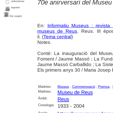
70è anirversari del Museu
seleccionar
imprimir
Text complet
En:
Informatiu Museus : revista 
museus de Reus
. Reus. III èpo
il. (
Tema central
)
Notes.
Conté: La inauguració del Muse
Foment / Jaume Massó ; La Fund
Jaume Massó Carballido ; La Sist
Els primers anys 30 / Maria Josep B
Matèries:
Museus
;
Commemoració
;
Premsa
;
Matèries:
Museu de Reus
Àmbit:
Reus
Cronologia:
1933 - 2004
Accés: