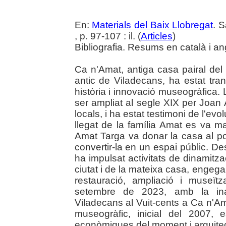
En:
Materials del Baix Llobregat
. 
, p. 97-107 : il. (
Articles
)
Bibliografia. Resums en català i an
Ca n'Amat, antiga casa pairal del s
antic de Viladecans, ha estat t
història i innovació museogràfica. L
ser ampliat al segle XIX per Joan 
locals, i ha estat testimoni de l'evo
llegat de la família Amat es va ma
Amat Targa va donar la casa al p
convertir-la en un espai públic. D
ha impulsat activitats de dinamitzac
ciutat i de la mateixa casa, engega
restauració, ampliació i museïtz
setembre de 2023, amb la inau
Viladecans al Vuit-cents a Ca n'A
museogràfic, inicial del 2007,
econòmiques del moment i arquitec