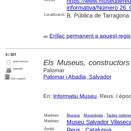
https://www.museudereus.c
informativa/Número 26
Localització:
B. Pública de Tarragona
Enllaç permanent a aquest regis
5 / 307
Els Museus, constructors d
seleccionar
imprimir
Palomar
Palomar i Abadia, Salvador
Text complet
En:
Informatiu Museu
. Reus. I èpo
Matèries:
Museus
;
Museologia
;
Taules rodone
Matèries:
Museu Salvador Vilasec
Àmbit:
Reus
;
Catalunya