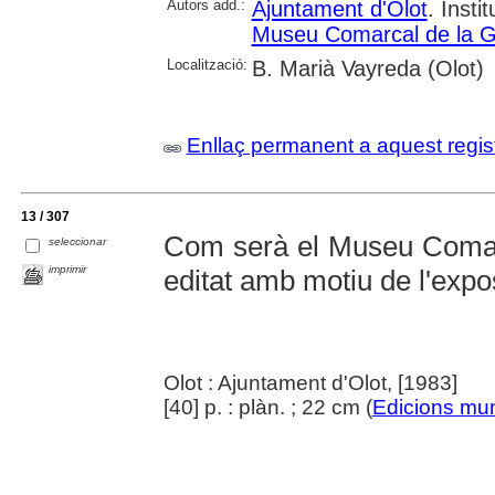
Autors add.:
Ajuntament d'Olot
. Insti
Museu Comarcal de la G
Localització:
B. Marià Vayreda (Olot)
Enllaç permanent a aquest regis
13 / 307
Com serà el Museu Comarc
seleccionar
imprimir
editat amb motiu de l'expos
Olot : Ajuntament d'Olot, [1983]
[40] p. : plàn. ; 22 cm (
Edicions mun