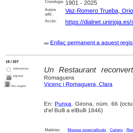
Cronologia:
1901 - 2025
Autors
Vaz-Romero Trueba, Orio
add.:
Accés:
https://dialnet.unirioja.e
Enllaç permanent a aquest regis
16 / 307
Un Restaurant reconver
seleccionar
imprimir
Romaguera
Vicenç i Romaguera, Clara
Text complet
En:
Punxa
. Girona, núm. 66 (octub
d'el Bulli a elBulli 1846)
Matèries:
Museus especialitzats
;
Cuiners
;
Res