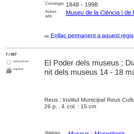
Cronologia:
1848 - 1998
Autors
Museu de la Ciència i de 
add.:
Enllaç permanent a aquest regis
7 / 307
El Poder dels museus : Di
seleccionar
imprimir
nit dels museus 14 - 18 m
Reus : Institut Municipal Reus Cult
26 p. : il. col. : 15 cm
Matèries:
Museus
;
Museologia