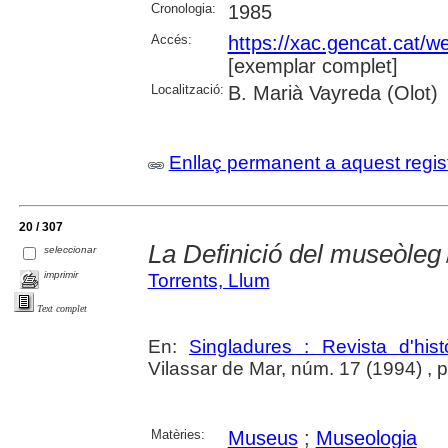
Cronologia:
1985
Accés:
https://xac.gencat.cat/w
[exemplar complet]
Localització:
B. Marià Vayreda (Olot)
Enllaç permanent a aquest regis
20 / 307
La Definició del museòleg
seleccionar
imprimir
Torrents, Llum
Text complet
En:
Singladures : Revista d'hist
Vilassar de Mar, núm. 17 (1994) , p. 
Matèries:
Museus
;
Museologia