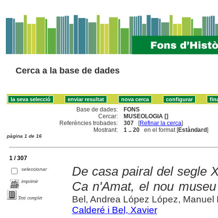
Cerca a la base de dades
Base de dades:
FONS
Cercar:
MUSEOLOGIA []
Referències trobades:
307
[
Refinar la cerca
]
Mostrant:
1 .. 20
en el format [
Estàndard
]
pàgina 1 de 16
1 / 307
De casa pairal del segle 
seleccionar
imprimir
Ca n'Amat, el nou museu
Bel, Andrea López López, Manuel
Text complet
Calderé i Bel, Xavier