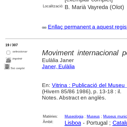
Localització:
B. Marià Vayreda (Olot)
Enllaç permanent a aquest regis
19 / 307
Moviment internacional 
seleccionar
imprimir
Eulàlia Janer
Janer, Eulàlia
Text complet
En:
Vitrina : Publicació del Museu
(Hivern 85/86 1986), p. 13-18 : il.
Notes. Abstract en anglès.
Matèries:
Museologia
;
Museus
;
Museus munic
Àmbit:
Lisboa
- Portugal ;
Catal