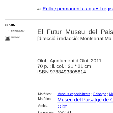
Enllaç permanent a aquest regis
11 / 307
El Futur Museu del Pais
seleccionar
imprimir
[direcció i redacció: Montserrat Mall
Olot : Ajuntament d'Olot, 2011
70 p. : il. col. ; 21 * 21 cm
ISBN 9788493805814
Matèries:
Museus especialitzats
;
Paisatge
;
Mu
Matèries:
Museu del Paisatge de 
Àmbit:
Olot
Cronologia: