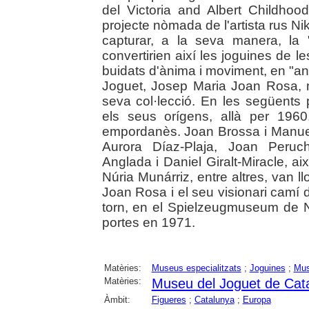
del Victoria and Albert Childho
projecte nòmada de l'artista rus Nik
capturar, a la seva manera, la 
convertirien així les joguines de 
buidats d'ànima i moviment, en "an
Joguet, Josep Maria Joan Rosa, ma
seva col·lecció. En les següents 
els seus orígens, allà per 1960
empordanès. Joan Brossa i Manuel
Aurora Díaz-Plaja, Joan Peruc
Anglada i Daniel Giralt-Miracle, ai
Núria Munárriz, entre altres, van l
Joan Rosa i el seu visionari camí de
torn, en el Spielzeugmuseum de 
portes en 1971.
Matèries:
Museus especialitzats
;
Joguines
;
Mus
Matèries:
Museu del Joguet de Cat
Àmbit:
Figueres
;
Catalunya
;
Europa