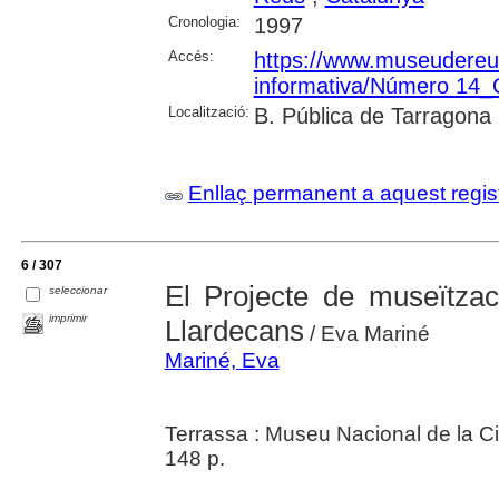
Cronologia:
1997
Accés:
https://www.museudereus.c
informativa/Número 14
Localització:
B. Pública de Tarragona
Enllaç permanent a aquest regis
6 / 307
El Projecte de museïtzac
seleccionar
imprimir
Llardecans
/ Eva Mariné
Mariné, Eva
Terrassa : Museu Nacional de la Ci
148 p.