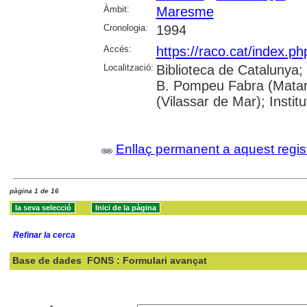
Àmbit:
Maresme
Cronologia:
1994
Accés:
https://raco.cat/index.p
Localització:
Biblioteca de Catalunya;
B. Pompeu Fabra (Mataró)
(Vilassar de Mar); Inst
Enllaç permanent a aquest regis
pàgina 1 de 16
Refinar la cerca
Base de dades
FONS : Formulari avançat
Cercar: