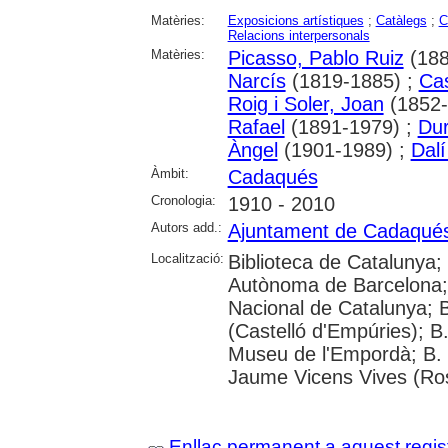
Matèries:
Exposicions artístiques
;
Catàlegs
;
C
Relacions interpersonals
Matèries:
Picasso, Pablo Ruiz
(188
Narcís
(1819-1885) ;
Ca
Roig i Soler, Joan
(1852-
Rafael
(1891-1979) ;
Du
Àngel
(1901-1989) ;
Dal
Àmbit:
Cadaqués
Cronologia:
1910 - 2010
Autors add.:
Ajuntament de Cadaqué
Localització:
Biblioteca de Catalunya;
Autònoma de Barcelona; 
Nacional de Catalunya; 
(Castelló d'Empúries); B
Museu de l'Empordà; B. 
Jaume Vicens Vives (Ro
Enllaç permanent a aquest regis