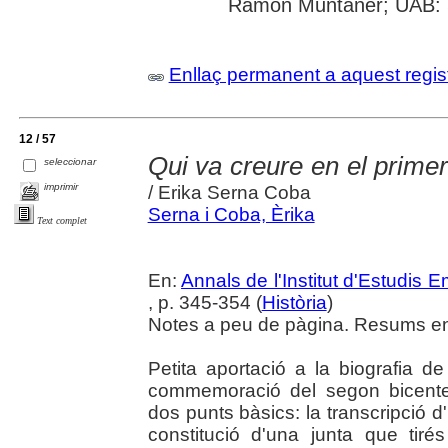
Ramon Muntaner; UAB: S
Enllaç permanent a aquest regis
12 / 57
Qui va creure en el primer
seleccionar
imprimir
/ Erika Serna Coba
Serna i Coba, Èrika
Text complet
En:
Annals de l'Institut d'Estudis
, p. 345-354 (
Història
)
Notes a peu de pàgina. Resums en 
Petita aportació a la biografia d
commemoració del segon bicente
dos punts bàsics: la transcripció d
constitució d'una junta que tir