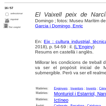
16 / 57
El Vaixell peix de Narcí
seleccionar
imprimir
Domingo ; fotos: Museu Marítim d
Garcia i Domingo, Enric
Text complet
En:
Eix : cultura industrial, tècnic
2018), p. 54-59 : il. (
L'Enginy
)
Resums en castellà i anglès.
Millorar les condicions de trebal
va ser el propòsit inicial de 
submergible. Però va ser ell realme
Matèries:
Enginyers
;
Inventors
;
Invents
;
Cièn
Matèries:
Monturiol i Estarriol, Nar
Matèries:
Ictíneo
Àmbit:
Cadaqués
;
Barcelona
;
Catalunya