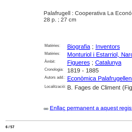
Palafrugell : Cooperativa La Econ
28 p. ; 27 cm
Matèries:
Biografia
;
Inventors
Matèries:
Monturiol i Estarriol, Nar
Àmbit:
Figueres
;
Catalunya
Cronologia:
1819 - 1885
Autors add.:
Econòmica Palafrugellen
Localització:
B. Fages de Climent (Fi
Enllaç permanent a aquest regis
6 / 57