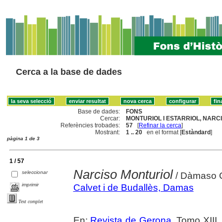
Cerca a la base de dades
Base de dades:
FONS
Cercar:
MONTURIOL I ESTARRIOL, NARCIS
Referències trobades:
57
[
Refinar la cerca
]
Mostrant:
1 .. 20
en el format [
Estàndard
]
pàgina 1 de 3
1 / 57
Narciso Monturiol
seleccionar
/ Dàmaso C
imprimir
Calvet i de Budallès, Damas
Text complet
En:
Revista de Gerona
. Tomo XIII