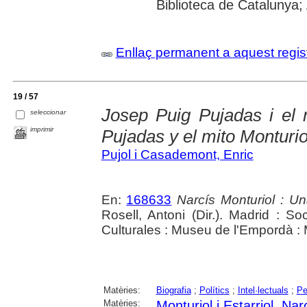
Biblioteca de Catalunya; 
Enllaç permanent a aquest regis
19 / 57
Josep Puig Pujadas i el 
seleccionar
imprimir
Pujadas y el mito Monturio
Pujol i Casademont, Enric
En:
168633
Narcís Monturiol : Una
Rosell, Antoni (Dir.). Madrid :
Culturales : Museu de l'Empordà :
Matèries:
Biografia
;
Polítics
;
Intel·lectuals
;
Pe
Matèries:
Monturiol i Estarriol, Nar