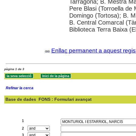
Tarragona; B. Mestra Ma
Pere Blasi (Torroella de 
Domingo (Tortosa); B. M
B. Central Comarcal (Tàr
Biblioteca Terra Baixa (E
Enllaç permanent a aquest regis
pàgina 1 de 3
Refinar la cerca
Base de dades
FONS : Formulari avançat
Cercar:
1
2
3