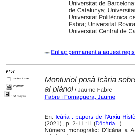
Universitat de Barcelona;
de Catalunya; Universitat
Universitat Politècnica 
Fabra; Universitat Rovira 
Universitat Central de C
Enllaç permanent a aquest regis
9 / 57
Monturiol posà Icària sobre
seleccionar
imprimir
al plànol
/ Jaume Fabre
Fabre i Fornaguera, Jaume
Text complet
En:
Icària : papers de l'Arxiu His
(2021) , p. 2-11 : il. (
D'Icària...
)
Número monogràfic: D'Icària a A