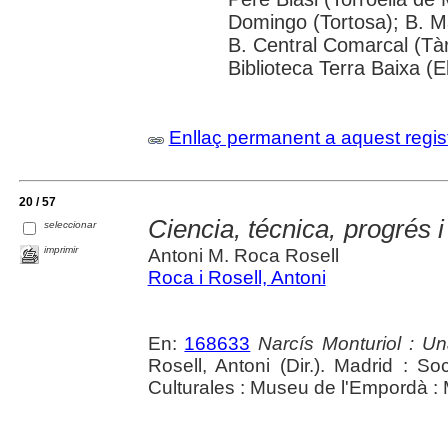
Domingo (Tortosa); B. M
B. Central Comarcal (Tàr
Biblioteca Terra Baixa (E
Enllaç permanent a aquest regis
20 / 57
Ciencia, técnica, progrés i
seleccionar
imprimir
Antoni M. Roca Rosell
Roca i Rosell, Antoni
En:
168633
Narcís Monturiol : Una
Rosell, Antoni (Dir.). Madrid :
Culturales : Museu de l'Empordà :