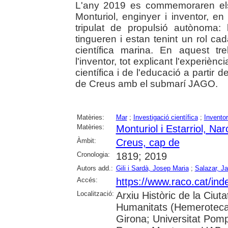
L'any 2019 es commemoraren els
Monturiol, enginyer i inventor, e
tripulat de propulsió autònoma: 
tingueren i estan tenint un rol c
científica marina. En aquest t
l'inventor, tot explicant l'experièn
científica i de l'educació a partir 
de Creus amb el submarí JAGO.
Matèries:
Mar
;
Investigació científica
;
Invento
Matèries:
Monturiol i Estarriol, Nar
Àmbit:
Creus, cap de
Cronologia:
1819; 2019
Autors add.:
Gili i Sardà, Josep Maria
;
Salazar, Ja
Accés:
https://www.raco.cat/in
Localització:
Arxiu Històric de la Ciut
Humanitats (Hemeroteca);
Girona; Universitat Pompeu