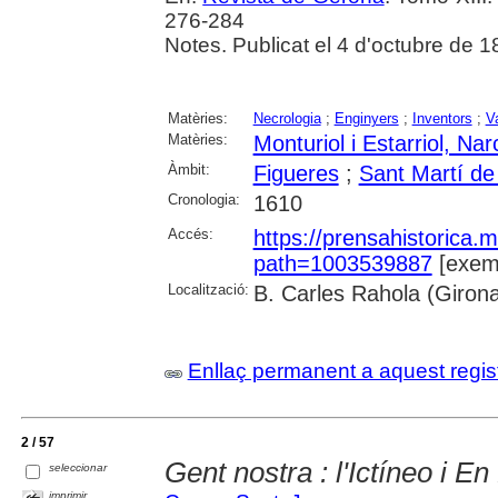
276-284
Notes. Publicat el 4 d'octubre de 1
Matèries:
Necrologia
;
Enginyers
;
Inventors
;
Va
Matèries:
Monturiol i Estarriol, Nar
Àmbit:
Figueres
;
Sant Martí de
Cronologia:
1610
Accés:
https://prensahistorica
path=1003539887
[exemp
Localització:
B. Carles Rahola (Giron
Enllaç permanent a aquest regis
2 / 57
Gent nostra : l'Ictíneo i E
seleccionar
imprimir