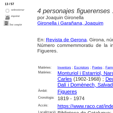
13 / 57
4 personajes figuerenses 
seleccionar
imprimir
por Joaquin Gironella
Gironella i Garañana, Joaquim
Text complet
En:
Revista de Gerona
. Girona, núm
Número commemmoratiu de la ina
Figueres.
Matèries:
Inventors
;
Escriptors
;
Poetes
;
Farm
Matèries:
Monturiol i Estarriol, Nar
Carles
(1902-1968) ;
Deu
Dalí i Domènech, Salvad
Àmbit:
Figueres
Cronologia:
1819 - 1974
Accés:
https://www.raco.cat/ind
Localització: