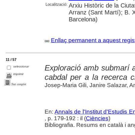
Localització:
Arxiu Històric de la Ciu
Arranz (Sant Martí); B. 
Barcelona)
Enllaç permanent a aquest regis
11 / 57
Exploració amb submarí al
seleccionar
imprimir
cabdal per a la recerca ci
Josep-Maria Gili, Janire Salazar, And
Text complet
En:
Annals de l'Institut d'Estudis
, p. 179-192 : il (
Ciències
)
Bibliografia. Resums en català i an