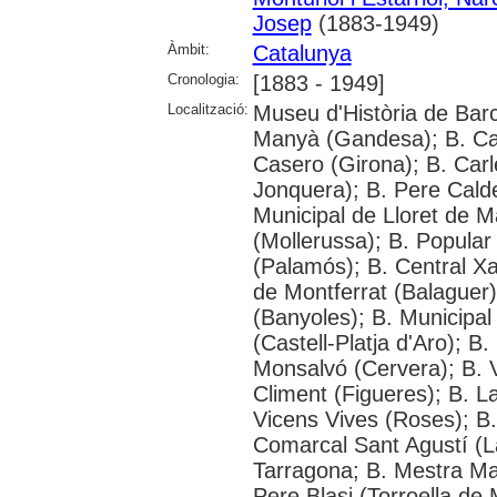
Josep
(1883-1949)
Àmbit:
Catalunya
Cronologia:
[1883 - 1949]
Localització:
Museu d'Història de Barc
Manyà (Gandesa); B. Car
Casero (Girona); B. Carl
Jonquera); B. Pere Calde
Municipal de Lloret de 
(Mollerussa); B. Popular 
(Palamós); B. Central X
de Montferrat (Balaguer)
(Banyoles); B. Municipa
(Castell-Platja d'Aro); B
Monsalvó (Cervera); B. V
Climent (Figueres); B. L
Vicens Vives (Roses); B. 
Comarcal Sant Agustí (La
Tarragona; B. Mestra Ma
Pere Blasi (Torroella de 