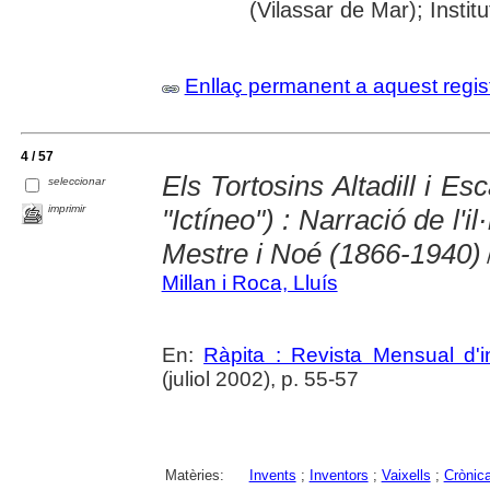
(Vilassar de Mar); Inst
Enllaç permanent a aquest regis
4 / 57
Els Tortosins Altadill i E
seleccionar
imprimir
"Ictíneo") : Narració de l'il
Mestre i Noé (1866-1940)
/
Millan i Roca, Lluís
En:
Ràpita : Revista Mensual d'i
(juliol 2002), p. 55-57
Matèries:
Invents
;
Inventors
;
Vaixells
;
Crònic