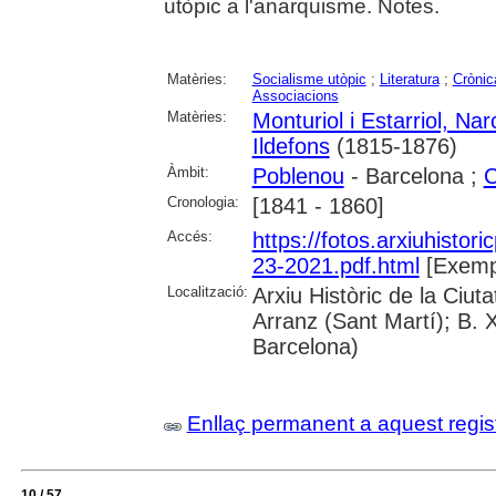
utòpic a l'anarquisme. Notes.
Matèries:
Socialisme utòpic
;
Literatura
;
Crònic
Associacions
Matèries:
Monturiol i Estarriol, Nar
Ildefons
(1815-1876)
Àmbit:
Poblenou
- Barcelona ;
C
Cronologia:
[1841 - 1860]
Accés:
https://fotos.arxiuhistori
23-2021.pdf.html
[Exempl
Localització:
Arxiu Històric de la Ciu
Arranz (Sant Martí); B. 
Barcelona)
Enllaç permanent a aquest regis
10 / 57