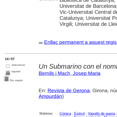
Biblioteca de Catalunya;
Universitat de Barcelona;
Vic-Universitat Central d
Catalunya; Universitat P
Virgili; Universitat de Lle
Enllaç permanent a aquest regis
14 / 57
Un Submarino con el nomb
seleccionar
imprimir
Bernils i Mach, Josep Maria
Text complet
En:
Revista de Gerona
. Girona, núm
Ampurdán
)
Matèries:
Crònica
;
Exèrcit
;
Vaixells de guerra