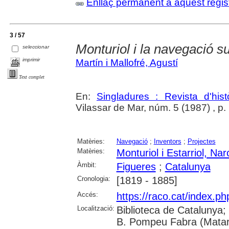
Enllaç permanent a aquest regis
3 / 57
Monturiol i la navegació 
seleccionar
imprimir
Martín i Mallofré, Agustí
Text complet
En:
Singladures : Revista d'hist
Vilassar de Mar, núm. 5 (1987) , p. 1
Matèries:
Navegació
;
Inventors
;
Projectes
Matèries:
Monturiol i Estarriol, Nar
Àmbit:
Figueres
;
Catalunya
Cronologia:
[1819 - 1885]
Accés:
https://raco.cat/index.p
Localització:
Biblioteca de Catalunya;
B. Pompeu Fabra (Mataró)