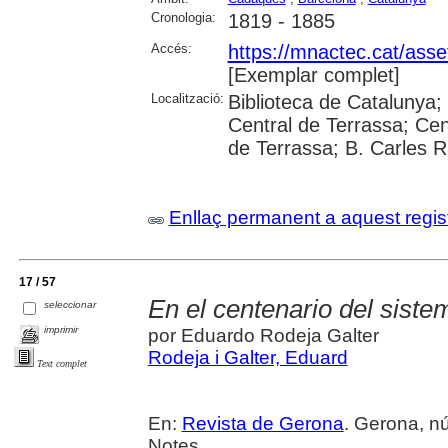
Cronologia:
1819 - 1885
Accés:
https://mnactec.cat/asse
[Exemplar complet]
Localització:
Biblioteca de Catalunya; U
Central de Terrassa; Ce
de Terrassa; B. Carles R
Enllaç permanent a aquest regis
17 / 57
En el centenario del sist
seleccionar
imprimir
por Eduardo Rodeja Galter
Rodeja i Galter, Eduard
Text complet
En:
Revista de Gerona
. Gerona, núm
Notes.