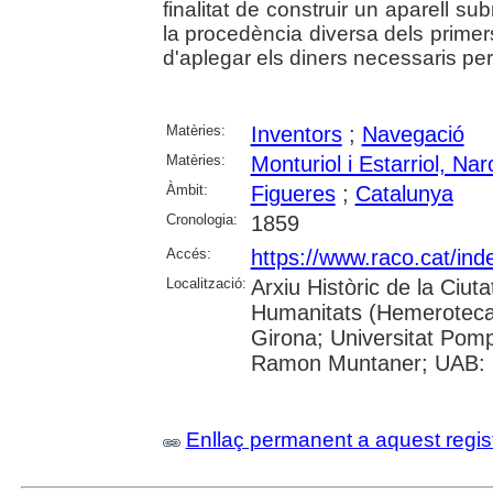
finalitat de construir un aparell s
la procedència diversa dels primers
d'aplegar els diners necessaris per
Matèries:
Inventors
;
Navegació
Matèries:
Monturiol i Estarriol, Nar
Àmbit:
Figueres
;
Catalunya
Cronologia:
1859
Accés:
https://www.raco.cat/in
Localització:
Arxiu Històric de la Ciut
Humanitats (Hemeroteca);
Girona; Universitat Pompeu
Ramon Muntaner; UAB: S
Enllaç permanent a aquest regis