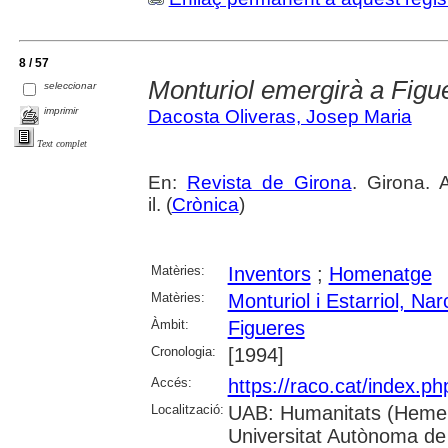
8 / 57
Monturiol emergirà a Figu
seleccionar
imprimir
Dacosta Oliveras, Josep Maria
Text complet
En:
Revista de Girona
. Girona. 
il. (
Crònica
)
Matèries:
Inventors
;
Homenatge
Matèries:
Monturiol i Estarriol, Nar
Àmbit:
Figueres
Cronologia:
[1994]
Accés:
https://raco.cat/index.p
Localització:
UAB: Humanitats (Hemer
Universitat Autònoma de