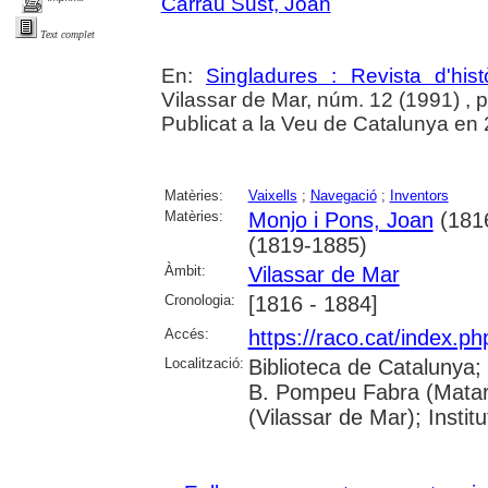
Carrau Sust, Joan
Text complet
En:
Singladures : Revista d'hist
Vilassar de Mar, núm. 12 (1991) , p. 7
Publicat a la Veu de Catalunya en 2
Matèries:
Vaixells
;
Navegació
;
Inventors
Matèries:
Monjo i Pons, Joan
(181
(1819-1885)
Àmbit:
Vilassar de Mar
Cronologia:
[1816 - 1884]
Accés:
https://raco.cat/index.p
Localització:
Biblioteca de Catalunya;
B. Pompeu Fabra (Mataró)
(Vilassar de Mar); Inst