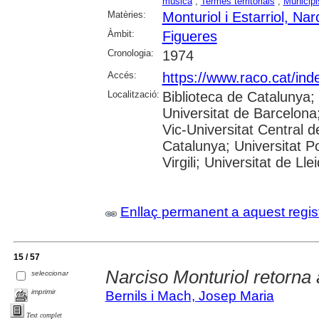
música
;
Termes territorials
;
Municipi
Matèries:
Monturiol i Estarriol, Nar
Àmbit:
Figueres
Cronologia:
1974
Accés:
https://www.raco.cat/ind
Localització:
Biblioteca de Catalunya;
Universitat de Barcelona;
Vic-Universitat Central d
Catalunya; Universitat P
Virgili; Universitat de Lle
Enllaç permanent a aquest regis
15 / 57
Narciso Monturiol retorna a
seleccionar
imprimir
Bernils i Mach, Josep Maria
Text complet