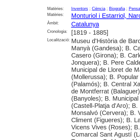
Matèries:
Inventors
;
Ciència
;
Biografia
;
Pensa
Matèries:
Monturiol i Estarriol, Nar
Àmbit:
Catalunya
Cronologia:
[1819 - 1885]
Localització:
Museu d'Història de Barc
Manyà (Gandesa); B. Car
Casero (Girona); B. Carl
Jonquera); B. Pere Calde
Municipal de Lloret de 
(Mollerussa); B. Popular 
(Palamós); B. Central X
de Montferrat (Balaguer)
(Banyoles); B. Municipa
(Castell-Platja d'Aro); B
Monsalvó (Cervera); B. V
Climent (Figueres); B. L
Vicens Vives (Roses); B. 
Comarcal Sant Agustí (La