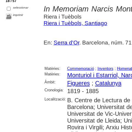
18 / 57
In Memoriam Narcis Montu
seleccionar
imprimir
Riera i Tuèbols
Riera i Tuèbols, Santiago
En:
Serra d'Or
. Barcelona, núm. 717
Matèries:
Commemoració
;
Inventors
;
Homenat
Matèries:
Monturiol i Estarriol, Nar
Àmbit:
Figueres
;
Catalunya
Cronologia:
1819 - 1885
Localització:
B. Centre de Lectura de
Barcelona; Universitat d
Universitat de Vic-Univer
Universitat de Lleida; U
Rovira i Virgili; Arxiu Hi