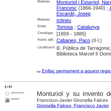
Matèries:
Monturiol i Estarriol, Nar
Francesc
(1866-1940) ;
Escardó, Josep
Matèries:
Ictineu
Àmbit:
Tortosa
;
Catalunya
Cronologia:
[1859 - 1885]
Autors add.:
Cabanes, Paco
(Il·l.)
Localització:
B. Pública de Tarragona;
Biblioteca Marcel·lí Dom
Enllaç permanent a aquest regis
5 / 57
Monturiol y su invento 
seleccionar
imprimir
Francisco-Javier Gironella Falces
Gironella Falces, Francisco Javier