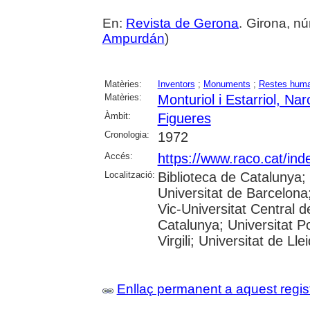
En:
Revista de Gerona
. Girona, nú
Ampurdán
)
Matèries:
Inventors
;
Monuments
;
Restes hum
Matèries:
Monturiol i Estarriol, Nar
Àmbit:
Figueres
Cronologia:
1972
Accés:
https://www.raco.cat/ind
Localització:
Biblioteca de Catalunya;
Universitat de Barcelona;
Vic-Universitat Central d
Catalunya; Universitat P
Virgili; Universitat de Lle
Enllaç permanent a aquest regis