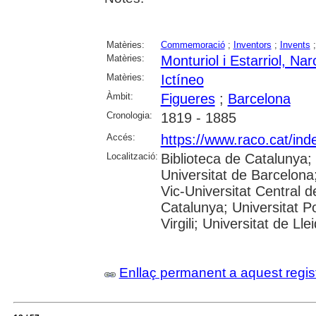
Matèries:
Commemoració
;
Inventors
;
Invents
Matèries:
Monturiol i Estarriol, Nar
Matèries:
Ictíneo
Àmbit:
Figueres
;
Barcelona
Cronologia:
1819 - 1885
Accés:
https://www.raco.cat/ind
Localització:
Biblioteca de Catalunya;
Universitat de Barcelona;
Vic-Universitat Central d
Catalunya; Universitat P
Virgili; Universitat de Lle
Enllaç permanent a aquest regis