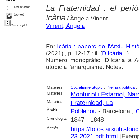
La Fraternidad : el peri
seleccionar
imprimir
Icària
/ Àngela Vinent
Vinent, Àngela
Text complet
En:
Icària : papers de l'Arxiu His
(2021) , p. 12-17 : il. (
D'Icària...
)
Número monogràfic: D'Icària a A
utòpic a l'anarquisme. Notes.
Matèries:
Socialisme utòpic
;
Premsa política
;
Matèries:
Monturiol i Estarriol, Nar
Matèries:
Fraternidad, La
Àmbit:
Poblenou
- Barcelona ;
C
Cronologia:
1847 - 1848
Accés:
https://fotos.arxiuhistori
23-2021.pdf.html
[Exempl