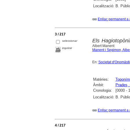
Localització:
B. Públi
Enllaç permanent a 
3 / 217
Els Hagiotopòn
seleccionar
Albert Manent
imprimir
Manent i Segimon, Alber
En:
Societat d'Onomàstica
Matèries:
Toponím
Àmbit:
Prades, 
Cronologia:
[0000 - 
Localització:
B. Públi
Enllaç permanent a 
4 / 217