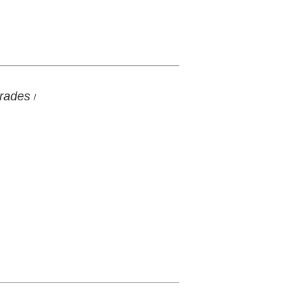
rades
/