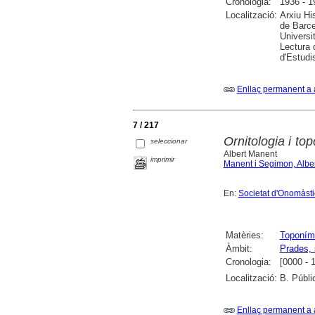
Cronologia:
1936 - 1
Localització:
Arxiu Hi
de Barce
Universit
Lectura 
d'Estudi
Enllaç permanent a 
7 / 217
Ornitologia i t
seleccionar
Albert Manent
imprimir
Manent i Segimon, Alber
En:
Societat d'Onomàstica
Matèries:
Toponím
Àmbit:
Prades, 
Cronologia:
[0000 - 
Localització:
B. Públi
Enllaç permanent a 