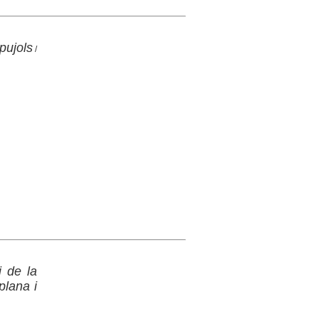
pujols
/
i de la
plana i