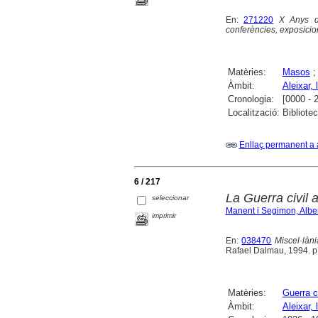
En:
271220
X Anys d
conferències, exposicions
Matèries:
Masos
Àmbit:
Aleixar, l
Cronologia:
[0000 - 
Localització:
Bibliote
Enllaç permanent a 
6 / 217
La Guerra civil a
seleccionar
Manent i Segimon, Alber
imprimir
En:
038470
Miscel·làn
Rafael Dalmau, 1994. p
Matèries:
Guerra c
Àmbit:
Aleixar, l