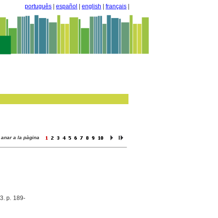
português
|
español
|
english
|
français
|
anar a la pàgina
3. p. 189-