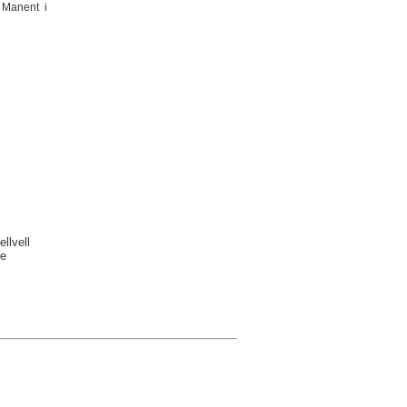
 Manent i
llvell
de