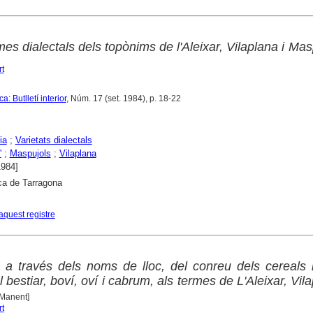
es dialectals dels topònims de l'Aleixar, Vilaplana i Mas
t
: Butlletí interior
, Núm. 17 (set. 1984), p. 18-22
ia
;
Varietats dialectals
'
;
Maspujols
;
Vilaplana
1984]
ca de Tarragona
aquest registre
, a través dels noms de lloc, del conreu dels cereals 
el bestiar, boví, oví i cabrum, als termes de L'Aleixar, Vila
 Manent]
t