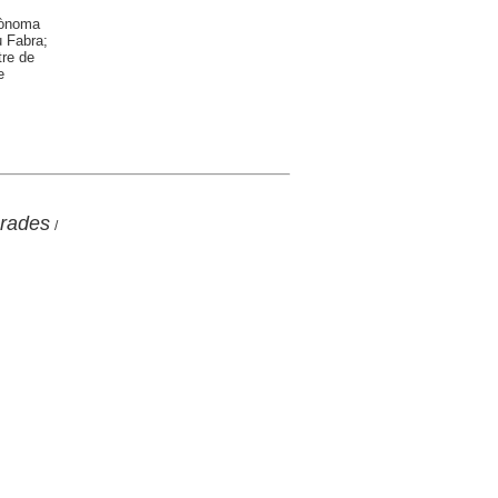
utònoma
u Fabra;
tre de
e
Prades
/