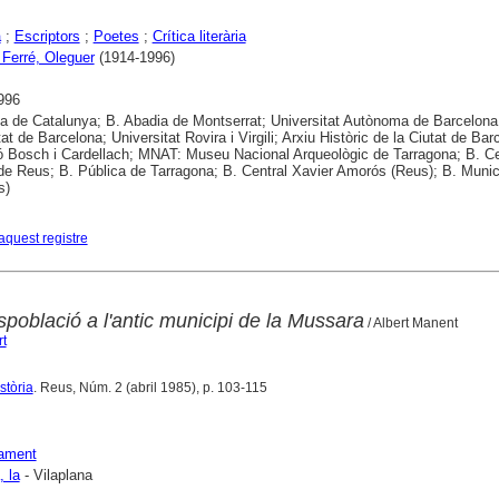
a
;
Escriptors
;
Poetes
;
Crítica literària
 Ferré, Oleguer
(1914-1996)
996
ca de Catalunya; B. Abadia de Montserrat; Universitat Autònoma de Barcelona
at de Barcelona; Universitat Rovira i Virgili; Arxiu Històric de la Ciutat de Bar
 Bosch i Cardellach; MNAT: Museu Nacional Arqueològic de Tarragona; B. Ce
de Reus; B. Pública de Tarragona; B. Central Xavier Amorós (Reus); B. Munic
s)
aquest registre
població a l'antic municipi de la Mussara
/ Albert Manent
t
stòria
. Reus, Núm. 2 (abril 1985), p. 103-115
ament
 la
- Vilaplana