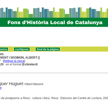
NS
NENT I SEGIMON, ALBERT []
7
[
Refinar la cerca
]
. 20
en el format [
Estàndard
]
guer Huguet
/ Albert Manent
t
a de postguerra a Reus : cultura i ètica
. Reus : Edicions del Centre de Lectura, 200