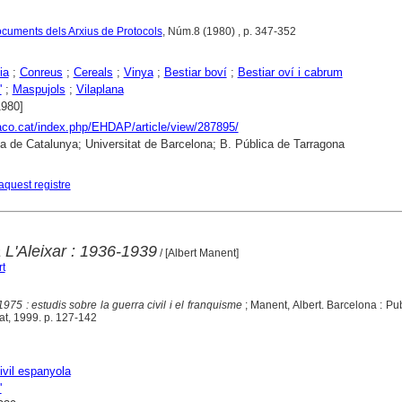
documents dels Arxius de Protocols
, Núm.8 (1980) , p. 347-352
ia
;
Conreus
;
Cereals
;
Vinya
;
Bestiar boví
;
Bestiar oví i cabrum
'
;
Maspujols
;
Vilaplana
1980]
raco.cat/index.php/EHDAP/article/view/287895/
ca de Catalunya; Universitat de Barcelona; B. Pública de Tarragona
aquest registre
a L'Aleixar : 1936-1939
/ [Albert Manent]
t
975 : estudis sobre la guerra civil i el franquisme
; Manent, Albert. Barcelona : Pu
at, 1999. p. 127-142
ivil espanyola
'