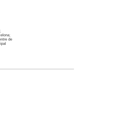
;
celona;
ntre de
ipal