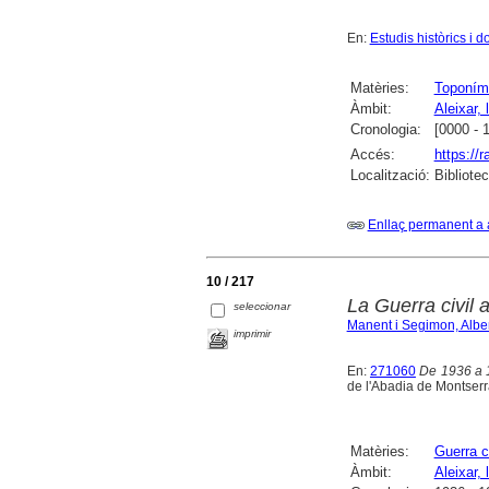
En:
Estudis històrics i 
Matèries:
Toponím
Àmbit:
Aleixar, l
Cronologia:
[0000 - 
Accés:
https://
Localització:
Bibliote
Enllaç permanent a 
10 / 217
La Guerra civil 
seleccionar
Manent i Segimon, Alber
imprimir
En:
271060
De 1936 a 1
de l'Abadia de Montserr
Matèries:
Guerra c
Àmbit:
Aleixar, l