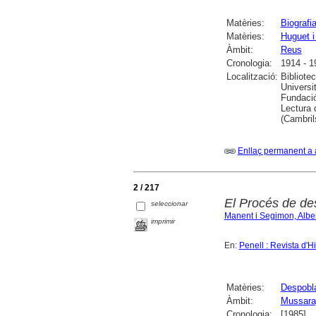
Matèries:
Biografi
Matèries:
Huguet i
Àmbit:
Reus
Cronologia:
1914 - 1
Localització:
Bibliote
Universit
Fundació
Lectura 
(Cambril
Enllaç permanent a 
2 / 217
El Procés de des
seleccionar
Manent i Segimon, Alber
imprimir
En:
Penell : Revista d'Hi
Matèries:
Despobl
Àmbit:
Mussara,
Cronologia:
[1985]