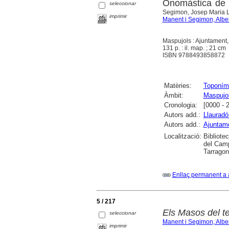
Onomàstica de M
seleccionar
Segimon, Josep Maria L
imprimir
Manent i Segimon, Alber
Maspujols : Ajuntament,
131 p. : il. map. ; 21 cm
ISBN 9788493858872
Matèries:
Toponím
Àmbit:
Maspujo
Cronologia:
[0000 - 
Autors add.:
Llauradó
Autors add.:
Ajuntam
Localització:
Bibliote
del Camp
Tarrago
Enllaç permanent a 
5 / 217
Els Masos del ter
seleccionar
Manent i Segimon, Alber
imprimir