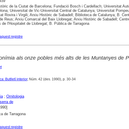
939
stòric de la Ciutat de Barcelona; Fundació Bosch i Cardellach; Universitat A
lona; Universitat de Vic-Universitat Central de Catalunya; Universitat Pompe
at Rovira i Virgili; Arxiu Històric de Sabadell; Biblioteca de Catalunya; B. Cen
de Reus; Arxiu Comarcal del Baix Llobregat; Arxiu Històric de Sabadell; Centr
s de l'Hospitalet de Llobregat; B. Pública de Tarragona
aquest registre
oponímia als onze pobles més alts de les Muntanyes de 
t
: Butlletí interior
, Núm. 42 (des. 1990), p. 30-34
ia
;
Ornitologia
serra de
1990]
ca de Tarragona
aquest registre