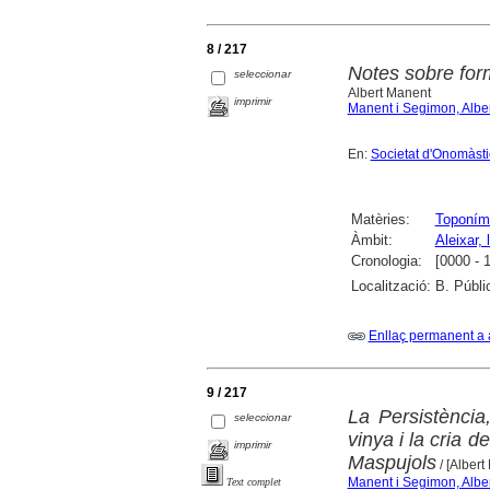
8 / 217
Notes sobre form
seleccionar
Albert Manent
imprimir
Manent i Segimon, Alber
En:
Societat d'Onomàstica
Matèries:
Toponím
Àmbit:
Aleixar, l
Cronologia:
[0000 - 
Localització:
B. Públi
Enllaç permanent a 
9 / 217
La Persistència
seleccionar
vinya i la cria d
imprimir
Maspujols
/ [Albert
Manent i Segimon, Alber
Text complet