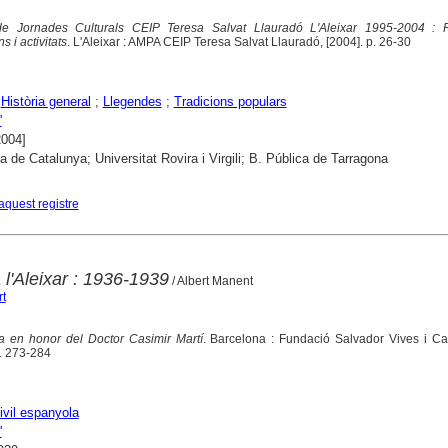
e Jornades Culturals CEIP Teresa Salvat Llauradó L'Aleixar 1995-2004 : 
 i activitats
. L'Aleixar : AMPA CEIP Teresa Salvat Llauradó, [2004]. p. 26-30
;
Història general
;
Llegendes
;
Tradicions populars
'
2004]
ca de Catalunya; Universitat Rovira i Virgili; B. Pública de Tarragona
aquest registre
 l'Aleixar : 1936-1939
/ Albert Manent
t
ia en honor del Doctor Casimir Martí
. Barcelona : Fundació Salvador Vives i Ca
. 273-284
ivil espanyola
'