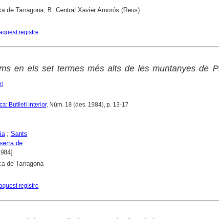
ca de Tarragona; B. Central Xavier Amorós (Reus)
aquest registre
ims en els set termes més alts de les muntanyes de P
t
: Butlletí interior
, Núm. 18 (des. 1984), p. 13-17
ia
;
Sants
serra de
1984]
ca de Tarragona
aquest registre