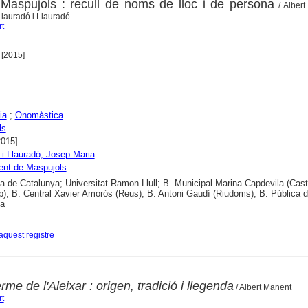
aspujols : recull de noms de lloc i de persona
/ Albert
lauradó i Llauradó
t
 [2015]
ia
;
Onomàstica
ls
2015]
 i Llauradó, Josep Maria
ent de Maspujols
ca de Catalunya; Universitat Ramon Llull; B. Municipal Marina Capdevila (Caste
); B. Central Xavier Amorós (Reus); B. Antoni Gaudí (Riudoms); B. Pública 
na
aquest registre
me de l'Aleixar : origen, tradició i llegenda
/ Albert Manent
t