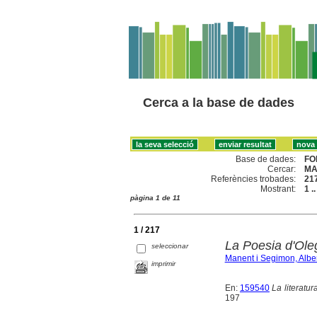
Cerca a la base de dades
Base de dades:
FO
Cercar:
MA
Referències trobades:
21
Mostrant:
1 .
pàgina 1 de 11
1 / 217
La Poesia d'Ole
seleccionar
Manent i Segimon, Alber
imprimir
En:
159540
La literatur
197